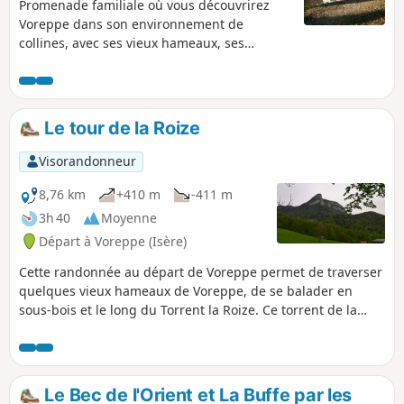
Promenade familiale où vous découvrirez
Voreppe dans son environnement de
collines, avec ses vieux hameaux, ses
coteaux autrefois couverts de vignes et le
monastère des Clarisses. Sentier n°1 des
"Sentiers de Chartreuse Occidentale" Ce
sentier présente néanmoins des risques
Le tour de la Roize
propres aux sentiers de montagne et
forestiers ( chute de branches et
Visorandonneur
débordement de la Roize au pas Japonais,...).
8,76 km
+410 m
-411 m
3h 40
Moyenne
Départ à Voreppe (Isère)
Cette randonnée au départ de Voreppe permet de traverser
quelques vieux hameaux de Voreppe, de se balader en
sous-bois et le long du Torrent la Roize. Ce torrent de la
Roize est l'un des plus puissants de Chartreuse. En cette
mi-mai, il ne montrait pas trop sa puissance. La Roize a
permis de faire fonctionner un certain nombre
d'équipements : moulins, scieries ou tanneries et à
Le Bec de l'Orient et La Buffe par les