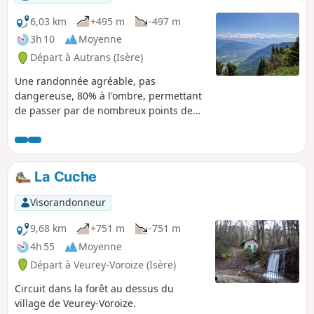
6,03 km
+495 m
-497 m
3h 10
Moyenne
Départ à Autrans (Isère)
Une randonnée agréable, pas
dangereuse, 80% à l'ombre, permettant
de passer par de nombreux points de
vue, particulièrement à la Sure (vue sur
la vallée de Grenoble-Voiron), et au
sommet de la Buffe (vue à 360°) ainsi
qu'en différents points le long du
La Cuche
chemin. Edition du 27/05/2022 :- ajout
d'une boucle autour de la Sure.- ajout
Visorandonneur
de la position du trou de guêpe.
9,68 km
+751 m
-751 m
4h 55
Moyenne
Départ à Veurey-Voroize (Isère)
Circuit dans la forêt au dessus du
village de Veurey-Voroize.