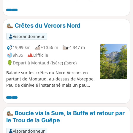
Crêtes du Vercors Nord
Visorandonneur
19,99 km
+1 356 m
-1 347 m
9h 35
Difficile
Départ à Montaud (Isère) (Isère)
Balade sur les crêtes du Nord Vercors en
partant de Montaud, au-dessus de Voreppe.
Peu de dénivelé instantané mais un peu
plus sur les crêtes. Vue dégagée tout le
long.
Boucle via la Sure, la Buffe et retour par
le Trou de la Guêpe
Visorandonneur