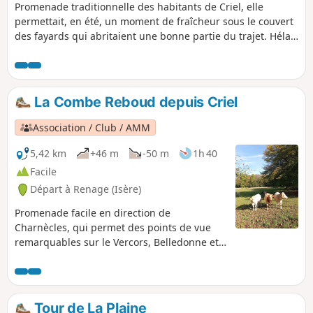
Promenade traditionnelle des habitants de Criel, elle
permettait, en été, un moment de fraîcheur sous le couvert
des fayards qui abritaient une bonne partie du trajet. Hélas,
récemment, une coupe franche et le passage des engins
modernes des bûcherons, ont déterioré le petit chemin en
sous-bois.
La Combe Reboud depuis Criel
Association / Club / AMM
5,42 km
+46 m
-50 m
1h 40
Facile
Départ à Renage (Isère)
Promenade facile en direction de
Charnècles, qui permet des points de vue
remarquables sur le Vercors, Belledonne et
la Chartreuse au travers des parcs, vergers
et noyeraies, témoins de l'activité agricole de
Criel de Renage.
Tour de La Plaine