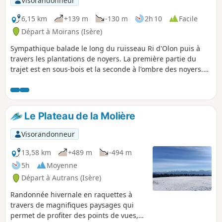
Visorandonneur
6,15 km
+139 m
-130 m
2h 10
Facile
Départ à Moirans (Isère)
Sympathique balade le long du ruisseau Ri d'Olon puis à
travers les plantations de noyers. La première partie du
trajet est en sous-bois et la seconde à l'ombre des noyers.
Randonnée qu'il est possible d'effectuer avec de jeunes
enfants, voire avec une poussette.
Le Plateau de la Molière
Visorandonneur
13,58 km
+489 m
-494 m
5h
Moyenne
Départ à Autrans (Isère)
Randonnée hivernale en raquettes à
travers de magnifiques paysages qui
permet de profiter des points de vues,