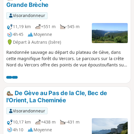
Grande Brèche
Visorandonneur
11,19 km
+551 m
-545 m
4h 45
Moyenne
Départ à Autrans (Isère)
Randonnée sauvage au départ du plateau de Gève, dans
cette magnifique forêt du Vercors. Le parcours sur la crête
Nord du Vercors offre des points de vue époustouflants sur
la vallée de l'Isère, l'agglomération grenobloise et le
Voironais ainsi que la Chartreuse.
De Gève au Pas de la Cle, Bec de
l'Orient, La Cheminée
Visorandonneur
10,17 km
+438 m
-431 m
4h 10
Moyenne