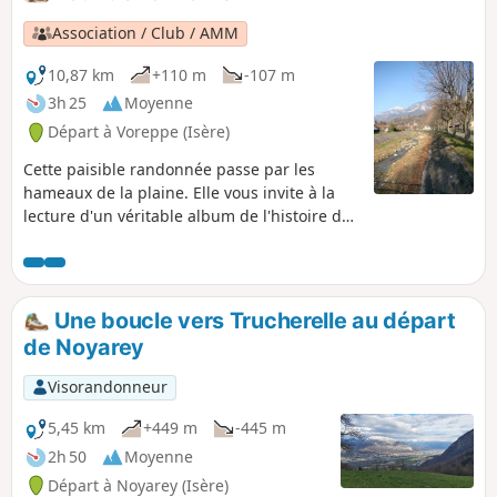
Association / Club / AMM
10,87 km
+110 m
-107 m
3h 25
Moyenne
Départ à Voreppe (Isère)
Cette paisible randonnée passe par les
hameaux de la plaine. Elle vous invite à la
lecture d'un véritable album de l'histoire de
Voreppe, depuis le Moyen Âge jusqu'à nos
jours : vestiges miniers, évocation des
anciennes activités agricoles et marinière,
restes de villégiatures romantiques. Elle met
Une boucle vers Trucherelle au départ
aussi en relief l'important contraste
de Noyarey
topographique de la commune. Sentier n°11
des Sentiers de Chartreuse Occidentale. Ce
Visorandonneur
circuit peut aussi être parcouru à VTT.
5,45 km
+449 m
-445 m
2h 50
Moyenne
Départ à Noyarey (Isère)