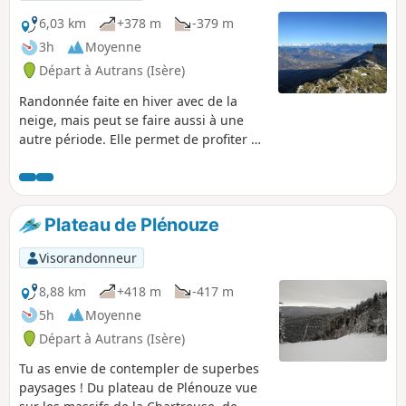
6,03 km
+378 m
-379 m
3h
Moyenne
Départ à Autrans (Isère)
Randonnée faite en hiver avec de la
neige, mais peut se faire aussi à une
autre période. Elle permet de profiter de
la vue à 360° depuis le sommet de la
Buffe sur les massifs environnants, sur
la plaine de l'Isère et sur Grenoble.
Plateau de Plénouze
Visorandonneur
8,88 km
+418 m
-417 m
5h
Moyenne
Départ à Autrans (Isère)
Tu as envie de contempler de superbes
paysages ! Du plateau de Plénouze vue