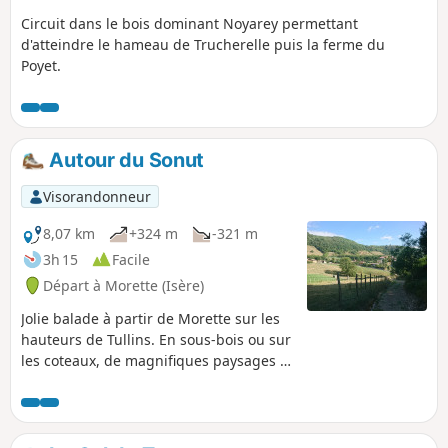
Circuit dans le bois dominant Noyarey permettant
d'atteindre le hameau de Trucherelle puis la ferme du
Poyet.
Autour du Sonut
Visorandonneur
8,07 km
+324 m
-321 m
3h 15
Facile
Départ à Morette (Isère)
Jolie balade à partir de Morette sur les
hauteurs de Tullins. En sous-bois ou sur
les coteaux, de magnifiques paysages à
découvrir au détour des sentiers. Une
belle montée dans le sens où nous
l'avons faite. Dans l'autre sens c'est plus
facile.