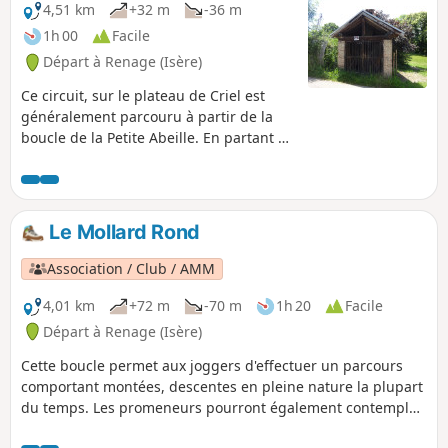
4,51 km
+32 m
-36 m
1h 00
Facile
Départ à Renage (Isère)
Ce circuit, sur le plateau de Criel est
généralement parcouru à partir de la
boucle de la Petite Abeille. En partant de
l'école de Criel, il suit la Route du Marais
Fleury, où sur la droite de celle-ci un
ancien four à pain est encore utilisé lors
d'évènements festifs. Ensuite, un
Le Mollard Rond
chemin agricole vous emmènera parmi
vergers, noyeraies et pâtures, sur un
Association / Club / AMM
parcours en sous-bois.
4,01 km
+72 m
-70 m
1h 20
Facile
Départ à Renage (Isère)
Cette boucle permet aux joggers d'effectuer un parcours
comportant montées, descentes en pleine nature la plupart
du temps. Les promeneurs pourront également contempler
le Vercors et la Chartreuse.