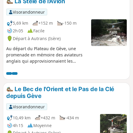
La Stèle de l'Avion
Visorandonneur
5,69 km
+152 m
-150 m
2h 05
Facile
Départ à Autrans (Isère)
Au départ du Plateau de Gève, une
promenade en mémoire des aviateurs
anglais qui approvisionnaient les
résistants du Maquis du Vercors.
Le Bec de l'Orient et le Pas de la Clé
depuis Gève
Visorandonneur
10,49 km
+432 m
-434 m
4h 15
Moyenne
Départ à Autrans (Isère)