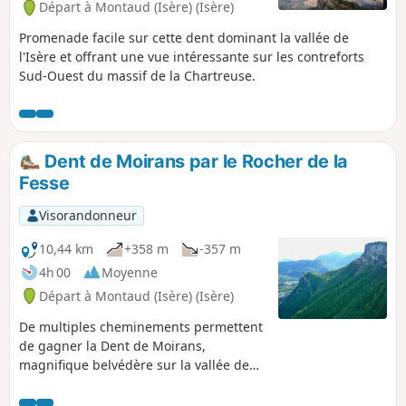
Départ à Montaud (Isère) (Isère)
Promenade facile sur cette dent dominant la vallée de
l'Isère et offrant une vue intéressante sur les contreforts
Sud-Ouest du massif de la Chartreuse.
Dent de Moirans par le Rocher de la
Fesse
Visorandonneur
10,44 km
+358 m
-357 m
4h 00
Moyenne
Départ à Montaud (Isère) (Isère)
De multiples cheminements permettent
de gagner la Dent de Moirans,
magnifique belvédère sur la vallée de
l'Isère. La boucle proposée permet de
passer par les falaises du Rocher de la