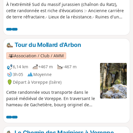
À l'extrémité Sud du massif jurassien (chaînon du Ratz),
cette randonnée est riche d'évocations :- Ancienne carrière
de terre réfractaire.- Lieux de la résistance.- Ruines d'un
habitat ancien (avec four à pain).- Voie séculaire dont
subsiste le pavage et les murs de soutènement.- Points de
vue sur le Cirque de Roize.- Plaine et cluse de l'Isère,
véritable couloir creusé par les glaciers entre le Vercors et
Tour du Mollard d'Arbon
la Chartreuse Sentier n°2 des "Sentiers de Chartreuse
Occidentale. Ce sentier présente des risques propres aux
Association / Club / AMM
sentiers de montagne et forestiers ( chute de branches, de
pierres le long de la falaise ) et attention à la traversée de la
6,14 km
+467 m
-467 m
route départementale.
3h 05
Moyenne
Départ à Voreppe (Isère)
Cette randonnée vous transporte dans le
passé médiéval de Voreppe. En traversant le
hameau de Gachetière, bourg originel de
Voreppe, on peut apercevoir les ruines du
Château Vieux, ancien château delphinal.
C'est aussi une découverte des coteaux où
alternent ravines abruptes embaumées au
Le Chemin des Mariniers à Voreppe