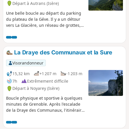
Départ à Autrans (Isère)
Une belle boucle au départ du parking
du plateau de la Géve. Il y a un détour
vers La Glacière, un réseau de grottes,
et un autre plus court vers la Cabane
44, qui a été utilisée par la résistance
pendant la Seconde Guerre mondiale.
La vue depuis la crête est magnifique.
La Draye des Communaux et la Sure
Visorandonneur
15,32 km
+1 207 m
-1 203 m
7h
Extrêmement difficile
Départ à Noyarey (Isère)
Boucle physique et sportive à quelques
minutes de Grenoble. Après l'escalade
de la Draye des Communaux, l'itinéraire
passe par le magnifique entrelacs de
lapiaz du Gouffre Berger, puis aboutit
au sommet de la Sure où la vue sur le