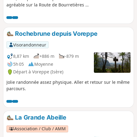
agréable sur la Route de Bourretières et
un retour en sous-bois par les crêtes
qui donnent vue sur la vallée de l'Isère,
le Vercors et la Chartreuse.Boucle
appréciée par les piétons, vététistes ou
Rochebrune depuis Voreppe
joggers...
Visorandonneur
8,87 km
+886 m
-879 m
5h 05
Moyenne
Départ à Voreppe (Isère)
Jolie randonnée assez physique. Aller et retour sur le même
parcours.
La Grande Abeille
Association / Club / AMM