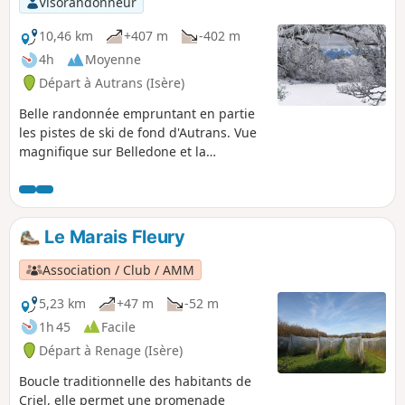
Visorandonneur
10,46 km
+407 m
-402 m
4h
Moyenne
Départ à Autrans (Isère)
Belle randonnée empruntant en partie
les pistes de ski de fond d'Autrans. Vue
magnifique sur Belledone et la
Chartreuse et même le Mont Blanc
depuis la Molière
Le Marais Fleury
Association / Club / AMM
5,23 km
+47 m
-52 m
1h 45
Facile
Départ à Renage (Isère)
Boucle traditionnelle des habitants de
Criel, elle permet une promenade