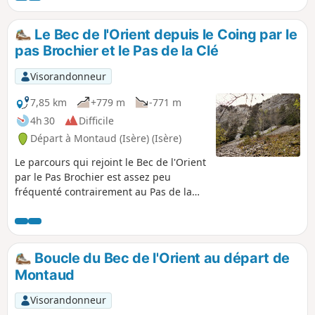
Fesse à la montée puis de redescendre
par la Combe, itinéraire plus fréquenté.
Le Bec de l'Orient depuis le Coing par le
pas Brochier et le Pas de la Clé
Visorandonneur
7,85 km
+779 m
-771 m
4h 30
Difficile
Départ à Montaud (Isère) (Isère)
Le parcours qui rejoint le Bec de l'Orient
par le Pas Brochier est assez peu
fréquenté contrairement au Pas de la
Clé que l'on empruntera au retour. Cette
randonnée bien que de moyenne
altitude, s'effectuant en pleine forêt sur
le versant Nord de la barrière du
Boucle du Bec de l'Orient au départ de
Vercors, reste agréable même en pleine
Montaud
canicule. Du belvédère de la croix du
Bec de l'Orient on essayera de deviner
Visorandonneur
son cheminement à travers bois et la