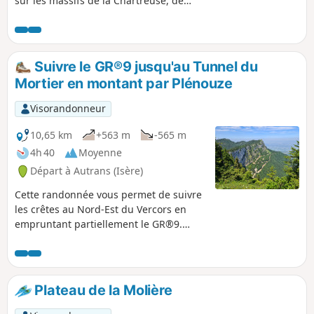
sur les massifs de la Chartreuse, de
Belledone, des Écrins et on voit le Mont
Blanc. Le 24 janvier 2022. Suite à une
remarque d’un VR : Nous nous sommes
faits rattrapés par un membre de la
Suivre le GR®9 jusqu'au Tunnel du
sécurité qui nous a faits redescendre
Mortier en montant par Plénouze
par le sentier raquettes n°8. Attention,
la traversée des pistes de ski alpin est
Visorandonneur
interdite.
10,65 km
+563 m
-565 m
4h 40
Moyenne
Départ à Autrans (Isère)
Cette randonnée vous permet de suivre
les crêtes au Nord-Est du Vercors en
empruntant partiellement le GR®9.
Vous monterez par la Route Forestière
des Pichières pour rejoindre Plénouze et
le GR®9 que vous suivrez vers l'Ouest
jusqu'à la Sure et redescendrez le long
Plateau de la Molière
du Tunnel du Mortier.