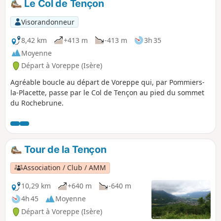
Le Col de Tençon
Visorandonneur
8,42 km
+413 m
-413 m
3h 35
Moyenne
Départ à Voreppe (Isère)
Agréable boucle au départ de Voreppe qui, par Pommiers-
la-Placette, passe par le Col de Tençon au pied du sommet
du Rochebrune.
Tour de la Tençon
Association / Club / AMM
10,29 km
+640 m
-640 m
4h 45
Moyenne
Départ à Voreppe (Isère)