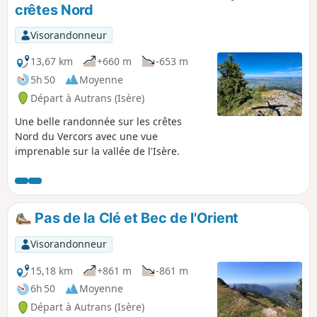
contribuer à faire de Voreppe un petit centre économique
crêtes Nord
de la vallée de l'Isère.
Visorandonneur
13,67 km
+660 m
-653 m
5h 50
Moyenne
Départ à Autrans (Isère)
Une belle randonnée sur les crêtes
Nord du Vercors avec une vue
imprenable sur la vallée de l'Isère.
Pas de la Clé et Bec de l'Orient
Visorandonneur
15,18 km
+861 m
-861 m
6h 50
Moyenne
Départ à Autrans (Isère)