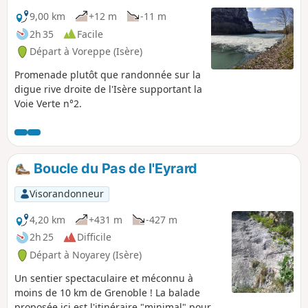
9,00 km
+12 m
-11 m
2h 35
Facile
Départ à Voreppe (Isère)
Promenade plutôt que randonnée sur la
digue rive droite de l'Isère supportant la
Voie Verte n°2.
Boucle du Pas de l'Eyrard
Visorandonneur
4,20 km
+431 m
-427 m
2h 25
Difficile
Départ à Noyarey (Isère)
Un sentier spectaculaire et méconnu à
moins de 10 km de Grenoble ! La balade
proposée ici est l'itinéraire "minimal" pour