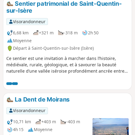
Sentier patrimonial de Saint-Quentin-
p
sur-Isère
Visorandonneur
6,68 km
+321 m
-318 m
2h 50
Moyenne
Départ à Saint-Quentin-sur-Isère (Isère)
Ce sentier est une invitation à marcher dans l’histoire,
médiévale, rurale, géologique, et à savourer la beauté
naturelle d’une vallée iséroise profondément ancrée entre
plaine alluviale et falaises du Vercors. Une belle escapade
pour les curieux, familles, randonneurs et passionnés de
patrimoine !
La Dent de Moirans
Visorandonneur
10,71 km
+403 m
-403 m
4h 15
Moyenne