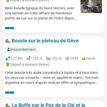
Belle balade typique du Nord Vercors, avec
une section en crête offrant de nombreux
points de vue sur la plaine de l'Isère depuis
le bord de l'impressionnante falaise. Beaux
passages dans des karsts tourmentés, belles
forêts mixtes, avec quelques beaux
spécimens d'arbres. Deux lieux intéressants
Boucle sur le plateau de Gève
de commémoration des actions du Maquis
du Vercors.
Visorandonneur
5,17 km
+102 m
-102 m
1h 45
Facile
Départ à Autrans (Isère)
Cette boucle très aisée conviendra à toutes et à tous dans
les deux cas suivants :- mise en appétit le matin,- fonction
digestive en cours d'après midi,en effet ce sympathique
circuit sur les larges pistes du plateau, au milieu des bois,
offre en toutes saisons une promenade des plus agréables.
La Buffe par le Pas de la Clé et la