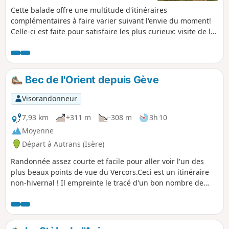
Cette balade offre une multitude d'itinéraires
complémentaires à faire varier suivant l'envie du moment!
Celle-ci est faite pour satisfaire les plus curieux: visite de la
Glacière, Pas de la clé, et Becs de l'orient, superbe
panoramique sur toute la vallée de l'Isère. Balade fleurie,
rafraîchissante et panoramique.
Bec de l'Orient depuis Gève
Visorandonneur
7,93 km
+311 m
-308 m
3h 10
Moyenne
Départ à Autrans (Isère)
Randonnée assez courte et facile pour aller voir l'un des
plus beaux points de vue du Vercors.Ceci est un itinéraire
non-hivernal ! Il empreinte le tracé d'un bon nombre de
pistes de ski de fond, non praticables pour les
randonneurs. En hiver veuillez suivre le balisage raquettes
qui est différent.