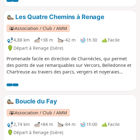
Les Quatre Chemins à Renage
Association / Club / AMM
4,88 km
+38 m
-42 m
1h 30
Facile
Départ à Renage (Isère)
Promenade facile en direction de Charnècles, qui permet
des points de vue remarquables sur Vercors, Belledonne et
Chartreuse au travers des parcs, vergers et noyeraies
témoins de l'activité agricole de Criel de Renage.
Boucle du Fay
Association / Club / AMM
2,74 km
+84 m
-84 m
1h 00
Facile
Départ à Renage (Isère)