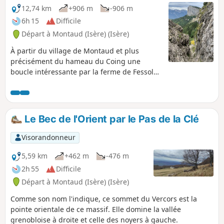
montée au Pas Brochier. Itinéraire
12,74 km
+906 m
-906 m
comportant des passages aériens
6h 15
Difficile
pouvant incommoder les personnes
Départ à Montaud (Isère) (Isère)
sujettes au vertige, à éviter
impérativement par temps humide en
À partir du village de Montaud et plus
raison des risques de glissades.
précisément du hameau du Coing une
boucle intéressante par la ferme de Fessole
suivie par un cheminement en bordure des
falaises du Vercors.
Le Bec de l'Orient par le Pas de la Clé
Visorandonneur
5,59 km
+462 m
-476 m
2h 55
Difficile
Départ à Montaud (Isère) (Isère)
Comme son nom l'indique, ce sommet du Vercors est la
pointe orientale de ce massif. Elle domine la vallée
grenobloise à droite et celle des noyers à gauche.