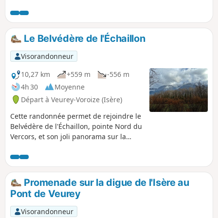
Le Belvédère de l'Échaillon
Visorandonneur
10,27 km
+559 m
-556 m
4h 30
Moyenne
Départ à Veurey-Voroize (Isère)
Cette randonnée permet de rejoindre le
Belvédère de l'Échaillon, pointe Nord du
Vercors, et son joli panorama sur la
cluse de Voreppe, le Sud Grésivaudan,
le pays voironnais et la vallée de l'Isère.
La Chapelle Saint-Ours, à flanc de
falaise, dotée d'une unique et large
Promenade sur la digue de l'Isère au
ouverture au-dessus du vide, offre une
Pont de Veurey
impressionnante vue plongeante sur
l'Isère !
Visorandonneur