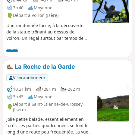
3h 40
Moyenne
Départ à Voiron (Isère)
Une randonnée facile, à la découverte
de la statue trônant au dessus de
Voiron. Un régal surtout par temps de
neige. La statue de la Vierge Marie fut
érigée en l'honneur de la Vierge de fer
du Puy-en-Velay. Une légende subsiste
selon laquelle Bonnassieux se serait
La Roche de la Garde
suicidé après avoir sculpté la Vierge.
Hors il ne s'est pas suicidé et est décédé
Visorandonneur
avec les honneurs. Il a volontairement
placé Jésus dans le bras droit afin qu'il
10,21 km
+281 m
-282 m
ne cache pas le visage de sa mère car
3h 45
Moyenne
elle bénit la ville
Départ à Saint-Étienne-de-Crossey
(Isère)
Jolie petite balade, essentiellement en
forêt. Les parties goudronnées se font le
long d'une route peu fréquentée. La vue