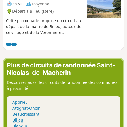
3h 50
Moyenne
Départ à Bilieu (Isère)
Cette promenade propose un circuit au
départ de la mairie de Bilieu, autour de
ce village et de la Véronnière
(Montferrat). Elle ne présente aucune
difficulté et offre une diversité de
paysages (vues sur le Lac de Paladru
comme sur quelques massifs de
Chartreuse : La Grande Sure et Le Grand
Plus de circuits de randonnée Saint-
Som) et de surfaces (principalement des
Nicolas-de-Macherin
chemins en forêt, une promenade dans
le Marais de la Véronnière mais aussi
Découvrez aussi les circuits de randonnée des communes
un peu d'enrobé malheureusement).
à proximité
Apprieu
Attignat-Oncin
Beaucroissant
Bilieu
Blandin