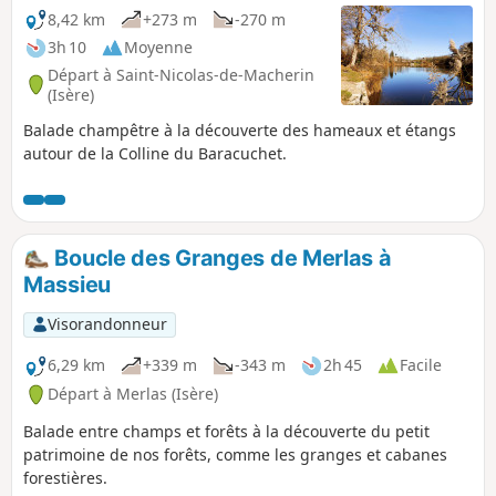
8,42 km
+273 m
-270 m
3h 10
Moyenne
Départ à Saint-Nicolas-de-Macherin
(Isère)
Balade champêtre à la découverte des hameaux et étangs
autour de la Colline du Baracuchet.
Boucle des Granges de Merlas à
Massieu
Visorandonneur
6,29 km
+339 m
-343 m
2h 45
Facile
Départ à Merlas (Isère)
Balade entre champs et forêts à la découverte du petit
patrimoine de nos forêts, comme les granges et cabanes
forestières.