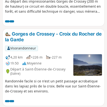
Au départ des impressionantes Gorges de Crossey (200 m
de hauteur) ce circuit en double boucle, essentiellement en
forêt, et sans difficulté technique ni danger, vous mènera
jusqu'au Tourniquet ou Pont de Pierre Chave de
configuration assez rare en spirale où la route passe
successivement sous et sur le pont. Au retour l'itinéraire
passera par le Rocher de la Garde, joli belvédère sur Saint-
Gorges de Crossey - Croix du Rocher de
Étienne de Crossey et le Voironnais.
la Garde
Visorandonneur
4,20 km
+226 m
-227 m
1h 50
Moyenne
Départ à Saint-Étienne-de-Crossey
(Isère)
Randonnée facile si ce n'est un petit passage acrobatique
dans les lapiaz près de la croix. Belle vue sur Saint-Étienne-
de-Crossey et ses environs.