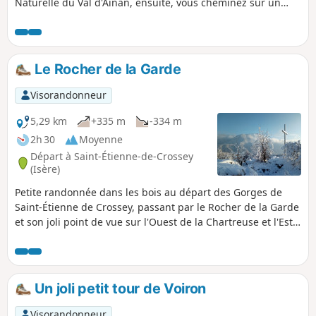
Naturelle du Val d'Ainan, ensuite, vous cheminez sur un
agréable sentier moelleux, en sous bois. Après un détour
vers la tour de Clermont Tonnerre, vous revenez à Chirens
par des chemins ou des petites routes peu fréquentées. En
deuxième partie du parcours, vous aurez, si le temps est
Le Rocher de la Garde
clair, de belles vues sur le Massif de la Chartreuse.
Visorandonneur
5,29 km
+335 m
-334 m
2h 30
Moyenne
Départ à Saint-Étienne-de-Crossey
(Isère)
Petite randonnée dans les bois au départ des Gorges de
Saint-Étienne de Crossey, passant par le Rocher de la Garde
et son joli point de vue sur l'Ouest de la Chartreuse et l'Est
du Pays Voironnais.
Un joli petit tour de Voiron
Visorandonneur