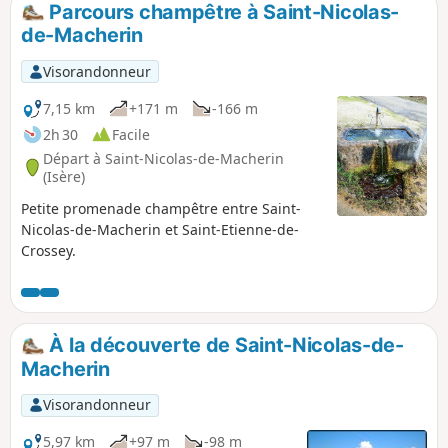
Parcours champêtre à Saint-Nicolas-
p
de-Macherin
Visorandonneur
7,15 km
+171 m
-166 m
2h 30
Facile
Départ à Saint-Nicolas-de-Macherin
(Isère)
Petite promenade champêtre entre Saint-
Nicolas-de-Macherin et Saint-Etienne-de-
Crossey.
À la découverte de Saint-Nicolas-de-
Macherin
Visorandonneur
5,97 km
+97 m
-98 m