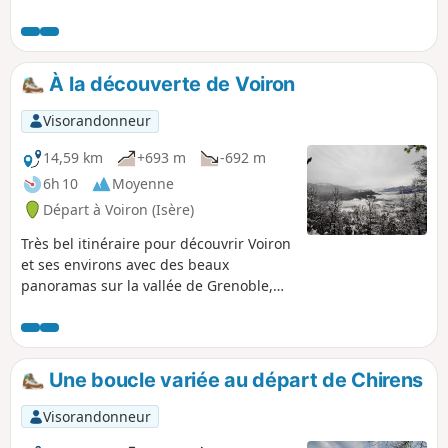
depuis le rocher de la Garde est très
agréable.
À la découverte de Voiron
Visorandonneur
14,59 km
+693 m
-692 m
6h 10
Moyenne
Départ à Voiron (Isère)
Très bel itinéraire pour découvrir Voiron
et ses environs avec des beaux
panoramas sur la vallée de Grenoble,
sur la Chartreuse, le Vercors et
Belledone.
Une boucle variée au départ de Chirens
Visorandonneur