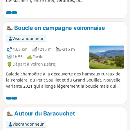
de-Macherin, entre forêt, verdures, bois
et hameaux de campagne. En été,
l'itinéraire mêlera des secteurs
ombragés ou de verdures. En hiver, il
peut être intéressant à faire par temps
Boucle en campagne voironnaise
neigeux (penser aux raquettes selon les
conditions de neige).
Visorandonneur
4,63 km
+215 m
-215 m
1h 55
Facile
Départ à Voiron (Isère)
Balade champêtre à la découverte des hameaux ruraux de
la Pensière, du Petit Souillet et du Grand Souillet. Nouvelle
variante 2021 qui allonge légèrement la boucle mais qui
permet de faciliter le parking au départ.
Autour du Baracuchet
Visorandonneur