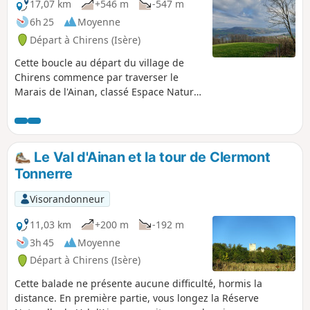
17,07 km
+546 m
-547 m
6h 25
Moyenne
Départ à Chirens (Isère)
Cette boucle au départ du village de
Chirens commence par traverser le
Marais de l'Ainan, classé Espace Naturel
Sensible, ensuite il monte en forêt en
direction de la Croix des Cochettes, puis
de la Motte Castrale du Chatelard. Le
retour s'effectue par la Tour de
Le Val d'Ainan et la tour de Clermont
Clermont-Tonnerre et le Guillermet, puis
Tonnerre
par un chemin en face de Bavonne.
Visorandonneur
11,03 km
+200 m
-192 m
3h 45
Moyenne
Départ à Chirens (Isère)
Cette balade ne présente aucune difficulté, hormis la
distance. En première partie, vous longez la Réserve