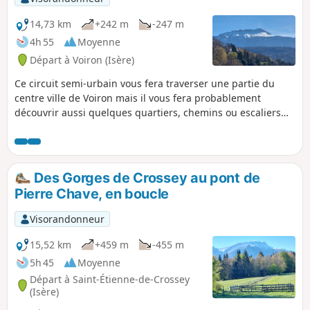
14,73 km
+242 m
-247 m
4h 55
Moyenne
Départ à Voiron (Isère)
Ce circuit semi-urbain vous fera traverser une partie du
centre ville de Voiron mais il vous fera probablement
découvrir aussi quelques quartiers, chemins ou escaliers
moins connus et moins fréquentés. En plusieurs endroits,
on aura également de belles vues sur la Chartreuse, le
Vercors et la vallée de Grenoble.
Des Gorges de Crossey au pont de
Pierre Chave, en boucle
Visorandonneur
15,52 km
+459 m
-455 m
5h 45
Moyenne
Départ à Saint-Étienne-de-Crossey
(Isère)