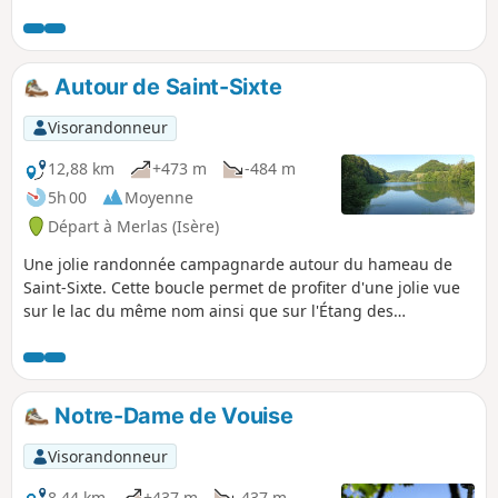
Autour de Saint-Sixte
Visorandonneur
12,88 km
+473 m
-484 m
5h 00
Moyenne
Départ à Merlas (Isère)
Une jolie randonnée campagnarde autour du hameau de
Saint-Sixte. Cette boucle permet de profiter d'une jolie vue
sur le lac du même nom ainsi que sur l'Étang des
Chartreux.
Notre-Dame de Vouise
Visorandonneur
8,44 km
+437 m
-437 m