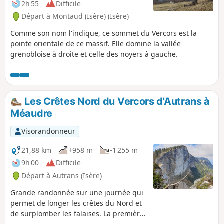
2h 55
Difficile
Départ à Montaud (Isère) (Isère)
Comme son nom l'indique, ce sommet du Vercors est la
pointe orientale de ce massif. Elle domine la vallée
grenobloise à droite et celle des noyers à gauche.
Les Crêtes Nord du Vercors d'Autrans à
Méaudre
Visorandonneur
21,88 km
+958 m
-1 255 m
9h 00
Difficile
Départ à Autrans (Isère)
Grande randonnée sur une journée qui
permet de longer les crêtes du Nord et
de surplomber les falaises. La première