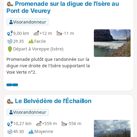
Promenade sur la digue de l'Isère au
p
Pont de Veurey
Visorandonneur
9,00 km
+12 m
-11 m
2h 35
Facile
Départ à Voreppe (Isère)
Promenade plutôt que randonnée sur la
digue rive droite de l'Isère supportant la
Voie Verte n°2.
Le Belvédère de l'Échaillon
Visorandonneur
10,27 km
+559 m
-556 m
4h 30
Moyenne