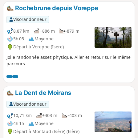
Rochebrune depuis Voreppe
Visorandonneur
8,87 km
+886 m
-879 m
5h 05
Moyenne
Départ à Voreppe (Isère)
Jolie randonnée assez physique. Aller et retour sur le même
parcours.
La Dent de Moirans
Visorandonneur
10,71 km
+403 m
-403 m
4h 15
Moyenne
Départ à Montaud (Isère) (Isère)