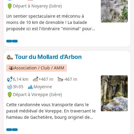
Départ à Noyarey (Isère)
Un sentier spectaculaire et méconnu à
moins de 10 km de Grenoble ! La balade
proposée ici est l'itinéraire "minimal" pour
franchir le Pas de l'Eyrard mais il y a de
multiples possibilités si vous souhaitez
prolonger la balade (voir le § "À proximité").
Attention : le passage du Pas de l'Eyrard est
Tour du Mollard d'Arbon
délicat, réservé à des randonneurs
expérimentés et à proscrire en cas de
Association / Club / AMM
vertige.
6,14 km
+467 m
-467 m
3h 05
Moyenne
Départ à Voreppe (Isère)
Cette randonnée vous transporte dans le
passé médiéval de Voreppe. En traversant le
hameau de Gachetière, bourg originel de
Voreppe, on peut apercevoir les ruines du
Château Vieux, ancien château delphinal.