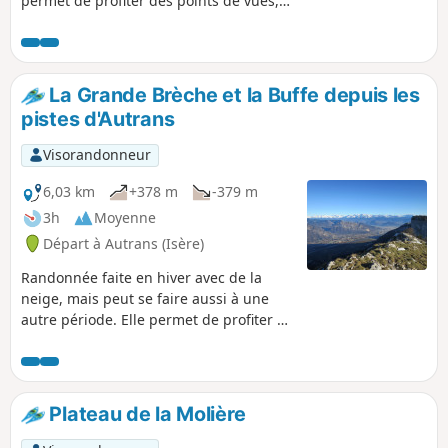
permet de profiter des points de vues,
dans une nature préservée et au calme.
La Grande Brèche et la Buffe depuis les
pistes d'Autrans
Visorandonneur
6,03 km
+378 m
-379 m
3h
Moyenne
Départ à Autrans (Isère)
Randonnée faite en hiver avec de la
neige, mais peut se faire aussi à une
autre période. Elle permet de profiter de
la vue à 360° depuis le sommet de la
Buffe sur les massifs environnants, sur
la plaine de l'Isère et sur Grenoble.
Plateau de la Molière