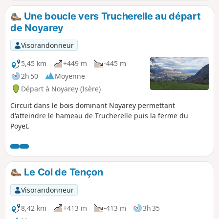
anciennes activités agricoles et marinière,
restes de villégiatures romantiques. Elle met
Une boucle vers Trucherelle au départ
aussi en relief l'important contraste
de Noyarey
topographique de la commune. Sentier n°11
des Sentiers de Chartreuse Occidentale. Ce
Visorandonneur
circuit peut aussi être parcouru à VTT.
5,45 km
+449 m
-445 m
2h 50
Moyenne
Départ à Noyarey (Isère)
Circuit dans le bois dominant Noyarey permettant
d'atteindre le hameau de Trucherelle puis la ferme du
Poyet.
Le Col de Tençon
Visorandonneur
8,42 km
+413 m
-413 m
3h 35