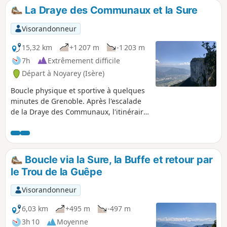
par la Combe, itinéraire plus fréquenté.
La Draye des Communaux et la Sure
Visorandonneur
15,32 km
+1 207 m
-1 203 m
7h
Extrêmement difficile
Départ à Noyarey (Isère)
Boucle physique et sportive à quelques
minutes de Grenoble. Après l'escalade
de la Draye des Communaux, l'itinéraire
passe par le magnifique entrelacs de
lapiaz du Gouffre Berger, puis aboutit
au sommet de la Sure où la vue sur le
Mont-Blanc, la Chartreuse, Belledonne
Boucle via la Sure, la Buffe et retour par
et Grenoble est aussi saisissante que le
le Trou de la Guêpe
vide sous la falaise. On part ensuite vers
la Buffe (optionnelle) et le retour
Visorandonneur
s'effectue par le tunnel (désaffecté) du
Mortier. À ne faire que par temps très
6,03 km
+495 m
-497 m
sec !
3h 10
Moyenne