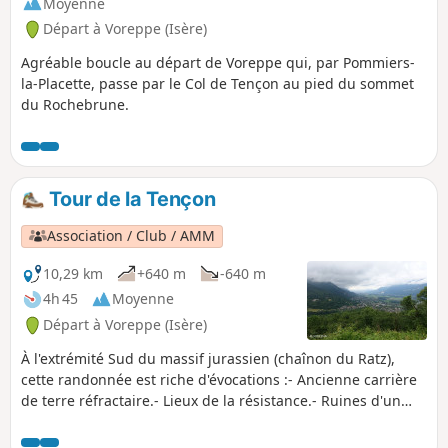
Moyenne
Départ à Voreppe (Isère)
Agréable boucle au départ de Voreppe qui, par Pommiers-
la-Placette, passe par le Col de Tençon au pied du sommet
du Rochebrune.
Tour de la Tençon
Association / Club / AMM
10,29 km
+640 m
-640 m
4h 45
Moyenne
Départ à Voreppe (Isère)
À l'extrémité Sud du massif jurassien (chaînon du Ratz),
cette randonnée est riche d'évocations :- Ancienne carrière
de terre réfractaire.- Lieux de la résistance.- Ruines d'un
habitat ancien (avec four à pain).- Voie séculaire dont
subsiste le pavage et les murs de soutènement.- Points de