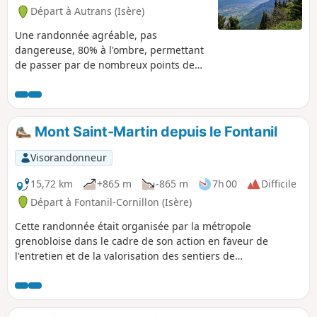
Départ à Autrans (Isère)
Une randonnée agréable, pas
dangereuse, 80% à l'ombre, permettant
de passer par de nombreux points de
vue, particulièrement à la Sure (vue sur
la vallée de Grenoble-Voiron), et au
sommet de la Buffe (vue à 360°) ainsi
qu'en différents points le long du
Mont Saint-Martin depuis le Fontanil
chemin. Edition du 27/05/2022 :- ajout
d'une boucle autour de la Sure.- ajout
Visorandonneur
de la position du trou de guêpe.
15,72 km
+865 m
-865 m
7h 00
Difficile
Départ à Fontanil-Cornillon (Isère)
Cette randonnée était organisée par la métropole
grenobloise dans le cadre de son action en faveur de
l'entretien et de la valorisation des sentiers de
l'agglomération. Randonnée nommée Métrorando.
L'itinéraire décrit permet de découvrir les contreforts du
massif de la Chartreuse ainsi qu'une très belle forêt et le
petit village de Mont-Saint-Martin.