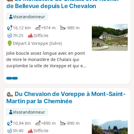
carrières de ciment. Sentier n°10 des Sentiers de
de Bellevue depuis Le Chevalon
Chartreuse Occidentale. Ce sentier présente des risques
propres aux sentiers de montagne et forestiers ( chute de
Visorandonneur
branches, chute d'arbres, chute de pierres le long des
falaises).
16,12 km
+974 m
-980 m
7h 25
Difficile
Départ à Voreppe (Isère)
Jolie boucle assez longue avec en point
de mire le monastère de Chalais qui
surplombe la ville de Voreppe et qui est
une variante un peu plus sportive à
l'habituelle montée en voiture par la
route jusqu'au monastère. Les
panoramas de l'Aiguille de Chalais et du
Du Chevalon de Voreppe à Mont-Saint-
Rocher de Bellevue sont à couper le
Martin par la Cheminée
souffle !
Visorandonneur
10,94 km
+890 m
-890 m
5h 40
Difficile