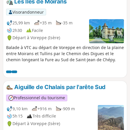
Les Îles de Moirans
Visorandonneur
25,99 km
+35 m
-35 m
2h30
Facile
Départ à Voreppe (Isère)
Balade à VTC au départ de Voreppe en direction de la plaine
entre Moirans et Tullins par le Chemin des Digues et le
chemin longeant la Fure au Sud de Saint-Jean de Chépy.
Aiguille de Chalais par l'arête Sud
Professionnel du tourisme
9,10 km
+916 m
-909 m
5h 15
Très difficile
Départ à Voreppe (Isère)