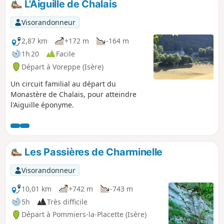
L'Aiguille de Chalais
Visorandonneur
2,87 km
+172 m
-164 m
1h 20
Facile
Départ à Voreppe (Isère)
Un circuit familial au départ du
Monastère de Chalais, pour atteindre
l'Aiguille éponyme.
Les Passières de Charminelle
Visorandonneur
10,01 km
+742 m
-743 m
5h
Très difficile
Départ à Pommiers-la-Placette (Isère)