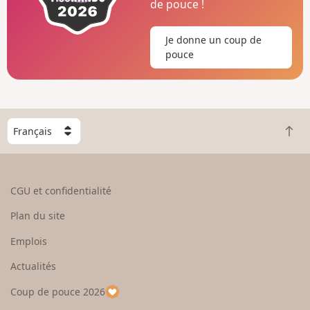
de pouce !
Je donne un coup de
pouce
C
R
h
e
o
t
i
o
s
CGU et confidentialité
u
i
r
s
Plan du site
e
s
n
e
Emplois
h
z
Actualités
a
u
u
n
Coup de pouce 2026
t
p