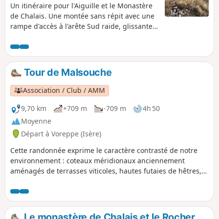
Un itinéraire pour l'Aiguille et le Monastère
de Chalais. Une montée sans répit avec une
rampe d'accès à l'arête Sud raide, glissante
et exposée.
Tour de Malsouche
Association / Club / AMM
9,70 km
+709 m
-709 m
4h 50
Moyenne
Départ à Voreppe (Isère)
Cette randonnée exprime le caractère contrasté de notre
environnement : coteaux méridionaux anciennement
aménagés de terrasses viticoles, hautes futaies de hêtres,
site du monastère de Chalais et petit val sauvage de
Malsouche. En redescendant, vous emprunterez un ancien
chemin d'accès à Chalais. Il vous conduit vers le passé
industriel de Voreppe que représentait l'exploitation des
Le monastère de Chalais et le Rocher