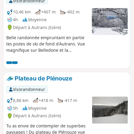
Visorandonneur
10,46 km
+407 m
-402 m
4h
Moyenne
Départ à Autrans (Isère)
Belle randonnée empruntant en partie
les pistes de ski de fond d'Autrans. Vue
magnifique sur Belledone et la
Chartreuse et même le Mont Blanc
depuis la Molière
Plateau de Plénouze
Visorandonneur
8,88 km
+418 m
-417 m
5h
Moyenne
Départ à Autrans (Isère)
Tu as envie de contempler de superbes
paysages ! Du plateau de Plénouze vue