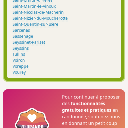
Saint-Martin-d'Hères
Saint-Martin-le-Vinoux
Saint-Nicolas-de-Macherin
Saint-Nizier-du-Moucherotte
Saint-Quentin-sur-Isère
Sarcenas
Sassenage
Seyssinet-Pariset
Seyssins
Tullins
Voiron
Voreppe
Vourey
Pour continuer à proposer
des
fonctionnalités
gratuites et pratiques
en
randonnée, soutenez-nous
en donnant un petit coup