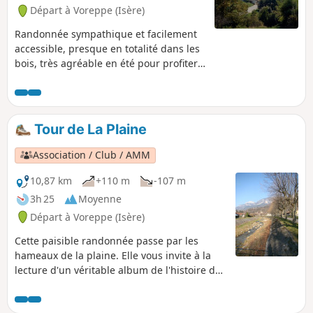
Départ à Voreppe (Isère)
Randonnée sympathique et facilement
accessible, presque en totalité dans les
bois, très agréable en été pour profiter
de la fraîcheur des arbres ! Elle permet
de découvrir le joli village de Mont-
Saint-Martin et offre un panorama
magnifique sur la vallée de l'Isère, de
Tour de La Plaine
Voreppe à Grenoble.
Association / Club / AMM
10,87 km
+110 m
-107 m
3h 25
Moyenne
Départ à Voreppe (Isère)
Cette paisible randonnée passe par les
hameaux de la plaine. Elle vous invite à la
lecture d'un véritable album de l'histoire de
Voreppe, depuis le Moyen Âge jusqu'à nos
jours : vestiges miniers, évocation des