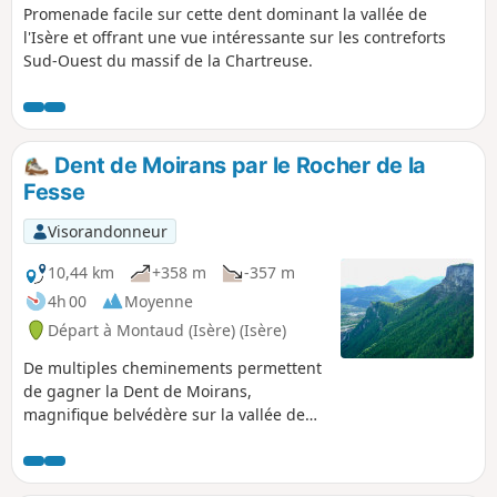
Promenade facile sur cette dent dominant la vallée de
l'Isère et offrant une vue intéressante sur les contreforts
Sud-Ouest du massif de la Chartreuse.
Dent de Moirans par le Rocher de la
Fesse
Visorandonneur
10,44 km
+358 m
-357 m
4h 00
Moyenne
Départ à Montaud (Isère) (Isère)
De multiples cheminements permettent
de gagner la Dent de Moirans,
magnifique belvédère sur la vallée de
l'Isère. La boucle proposée permet de
passer par les falaises du Rocher de la
Fesse à la montée puis de redescendre