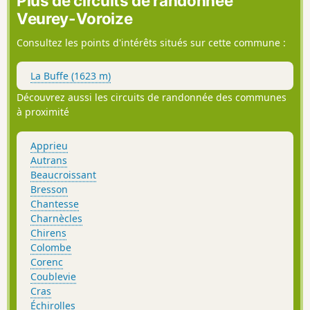
Plus de circuits de randonnée
Veurey-Voroize
Consultez les points d'intérêts situés sur cette commune :
La Buffe (1623 m)
Découvrez aussi les circuits de randonnée des communes
à proximité
Apprieu
Autrans
Beaucroissant
Bresson
Chantesse
Charnècles
Chirens
Colombe
Corenc
Coublevie
Cras
Échirolles