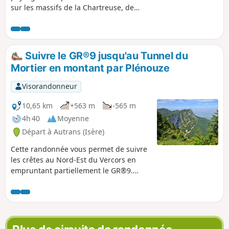
sur les massifs de la Chartreuse, de
Belledone, des Écrins et on voit le Mont
Blanc. Le 24 janvier 2022. Suite à une
remarque d’un VR : Nous nous sommes
faits rattrapés par un membre de la
Suivre le GR®9 jusqu'au Tunnel du
sécurité qui nous a faits redescendre
Mortier en montant par Plénouze
par le sentier raquettes n°8. Attention,
la traversée des pistes de ski alpin est
Visorandonneur
interdite.
10,65 km
+563 m
-565 m
4h 40
Moyenne
Départ à Autrans (Isère)
Cette randonnée vous permet de suivre
les crêtes au Nord-Est du Vercors en
empruntant partiellement le GR®9.
Vous monterez par la Route Forestière
des Pichières pour rejoindre Plénouze et
le GR®9 que vous suivrez vers l'Ouest
jusqu'à la Sure et redescendrez le long
du Tunnel du Mortier.