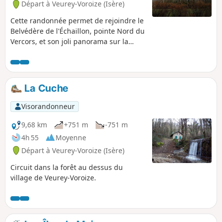
Départ à Veurey-Voroize (Isère)
Cette randonnée permet de rejoindre le
Belvédère de l'Échaillon, pointe Nord du
Vercors, et son joli panorama sur la
cluse de Voreppe, le Sud Grésivaudan,
le pays voironnais et la vallée de l'Isère.
La Chapelle Saint-Ours, à flanc de
falaise, dotée d'une unique et large
La Cuche
ouverture au-dessus du vide, offre une
impressionnante vue plongeante sur
Visorandonneur
l'Isère !
9,68 km
+751 m
-751 m
4h 55
Moyenne
Départ à Veurey-Voroize (Isère)
Circuit dans la forêt au dessus du
village de Veurey-Voroize.