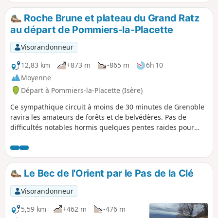
très beau panoramas, notamment au sommet des rochers
du Lorzier, ou au Col des Banettes.
Roche Brune et plateau du Grand Ratz
au départ de Pommiers-la-Placette
Visorandonneur
12,83 km
+873 m
-865 m
6h 10
Moyenne
Départ à Pommiers-la-Placette (Isère)
Ce sympathique circuit à moins de 30 minutes de Grenoble
ravira les amateurs de forêts et de belvédères. Pas de
difficultés notables hormis quelques pentes raides pour
arriver à Roche Brune.
Le Bec de l'Orient par le Pas de la Clé
Visorandonneur
5,59 km
+462 m
-476 m