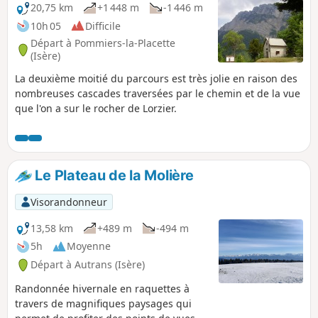
branches, d'arbres, de cailloux, de rochers, coulées de
20,75 km
+1 448 m
-1 446 m
boues, crues torrentielles, glissades ... Vous longerez des
10h 05
Difficile
ravins et des falaises. Ne quittez pas le sentier balisé.
Départ à Pommiers-la-Placette
(Isère)
La deuxième moitié du parcours est très jolie en raison des
nombreuses cascades traversées par le chemin et de la vue
que l'on a sur le rocher de Lorzier.
Le Plateau de la Molière
Visorandonneur
13,58 km
+489 m
-494 m
5h
Moyenne
Départ à Autrans (Isère)
Randonnée hivernale en raquettes à
travers de magnifiques paysages qui