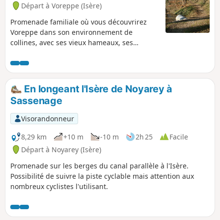
pour éviter d'emprunter la voie verte fréquentée
Départ à Voreppe (Isère)
par de nombreux cyclistes.
Promenade familiale où vous découvrirez
Voreppe dans son environnement de
collines, avec ses vieux hameaux, ses
coteaux autrefois couverts de vignes et le
monastère des Clarisses. Sentier n°1 des
"Sentiers de Chartreuse Occidentale" Ce
sentier présente néanmoins des risques
En longeant l'Isère de Noyarey à
propres aux sentiers de montagne et
Sassenage
forestiers ( chute de branches et
débordement de la Roize au pas Japonais,...).
Visorandonneur
8,29 km
+10 m
-10 m
2h 25
Facile
Départ à Noyarey (Isère)
Promenade sur les berges du canal parallèle à l'Isère.
Possibilité de suivre la piste cyclable mais attention aux
nombreux cyclistes l'utilisant.