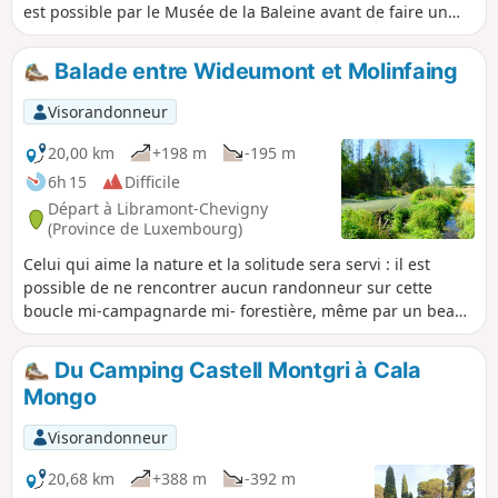
est possible par le Musée de la Baleine avant de faire un
petit plouf en fin de rando dans une jolie baie.
Balade entre Wideumont et Molinfaing
Visorandonneur
20,00 km
+198 m
-195 m
6h 15
Difficile
Départ à Libramont-Chevigny
(Province de Luxembourg)
Celui qui aime la nature et la solitude sera servi : il est
possible de ne rencontrer aucun randonneur sur cette
boucle mi-campagnarde mi- forestière, même par un beau
jour d'été. Il est possible de croiser des chevreuils.
Du Camping Castell Montgri à Cala
Mongo
Visorandonneur
20,68 km
+388 m
-392 m