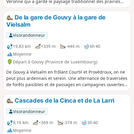
Véronne qui a gardé le paysage traditionnel des prairies
encloses de haies et de talus avec ses chemins creux
plantés d'arbres parfois spectaculaires. Le circuit franchit la
De la gare de Gouvy à la gare de
Véronne (affluent de la Risle) et longe la rivière plusieurs
Vielsalm
fois, nous sommes vraiment sur les "chemins de l'eau".
Visorandonneur
19,83 km
+339 m
-444 m
6h 40
Moyenne
Départ à Gouvy (Province de Luxembourg)
De Gouvy à Vielsalm en frôlant Courtil et Provèdroux, on ne
peut plus ardennais et serein. Une alternance de traversées
de forêts paisibles et de passages en campagnes ouvertes,
idéalement vallonnées. Le relief s'accentue en se
rapprochant de Vielsalm. La traversée du hameau de la
Cascades de la Cinca et de La Larri
Comté, puis le passage de la crête suivante avec son
panorama grandiose se savourent pleinement. S'ensuit la
Visorandonneur
descente typique vers Vielsalm, tout y est, le schiste, la forêt
de Bonalfa, les myrtilliers... et les macralles (sorcières) !
9,16 km
+369 m
-374 m
3h 40
Moyenne