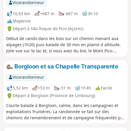
et recenser des papillons.Comptez
Visorandonneur
environ 1h30 pour sillonner ces espaces
sauvages et profitez de la nature avec 8
10,93 km
+687 m
-687 m
3h 10
panneaux thématiques et une table
Moyenne
d’orientation pour guider votre
Départ à São Roque do Pico (Açores)
découverte. De nombreuses animations
vous attendent.
Début de rando dans les bois sur un chemin menant aux
alpages (1h20) puis balade de 30 min en plaine d altitude.
Jolie vue sur le lac et, si vous avez du bol, le Mont Pico.
Niveau facile pour une rando (mais ce n est pas une
balade). Evidemment, retour possible par le même chemin
Borgloon et sa Chapelle Transparente
mais ca peut être glissouille par moment.
Visorandonneur
5,52 km
+53 m
-51 m
1h 45
Facile
Départ à Borgloon (Province de Limbourg)
Courte balade à Borgloon, calme, dans les campagnes et
exploitations fruitières. La randonnée se fait sur des
chemins de remembrement et de campagne fréquentés par
quelques véhicules agricoles et les vélos avec un petit
passage par la Chapelle Transparente et le point de repère