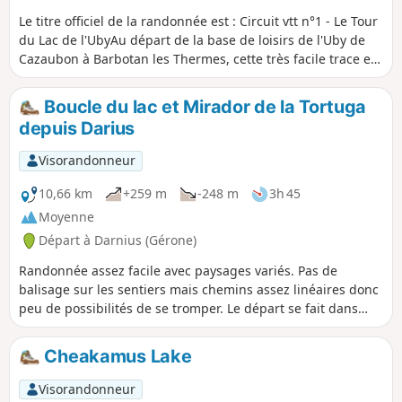
faucons crécerelles ne seront plus que
Le titre officiel de la randonnée est : Circuit vtt n°1 - Le Tour
probablement pas aussi rares.
du Lac de l'UbyAu départ de la base de loisirs de l'Uby de
Cazaubon à Barbotan les Thermes, cette très facile trace est
parfaitement adaptée à la découverte du VTT ! Idéale pour
les familles ou pour s'initier, profitez du tour du lac, en
Boucle du lac et Mirador de la Tortuga
toute sécurité !
depuis Darius
Visorandonneur
10,66 km
+259 m
-248 m
3h 45
Moyenne
Départ à Darnius (Gérone)
Randonnée assez facile avec paysages variés. Pas de
balisage sur les sentiers mais chemins assez linéaires donc
peu de possibilités de se tromper. Le départ se fait dans
Darnius, avec une première partie en forêt, un passage par
une Chapelle du XIe malheureusement fermée au public,
Cheakamus Lake
une marche le long du lac puis un retour vers Darnius, avec
possibilité de monter jusqu’au Mirador de la Tortuga (15
Visorandonneur