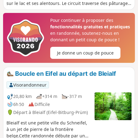
sur le lac et ses alentours. Le circuit traverse des pâturages,
passe par de nombreuses fermes d'alpage et des zones
boisées.
Pour continuer à proposer des
fonctionnalités gratuites et pratiques
en randonnée, soutenez-nous en
donnant un petit coup de pouce !
Je donne un coup de pouce
Boucle en Eifel au départ de Bleialf
Visorandonneur
20,80 km
+314 m
-317 m
6h 50
Difficile
Départ à Bleialf (Eifel-Bitburg-Prüm)
Bleialf est une petite ville du Schneifel,
à un jet de pierre de la frontière
belge.Cette randonnée débute par un