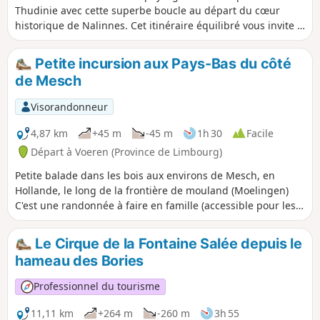
Thudinie avec cette superbe boucle au départ du cœur
historique de Nalinnes. Cet itinéraire équilibré vous invite à
une immersion totale au fil de chemins ruraux et de routes
de campagne très calmes, serpentant entre les paysages
Petite incursion aux Pays-Bas du côté
ouverts de Nalinnes-Haies et les vallons discrets qui
de Mesch
bordent Jamioulx. Sans difficulté technique et présentant
un relief globalement doux, ce parcours offre une marche
Visorandonneur
apaisante et variée, idéale pour observer la nature vivante
et savourer le calme de nos plaines agricoles. Une
4,87 km
+45 m
-45 m
1h 30
Facile
randonnée parfaite pour les amateurs de grands espaces et
Départ à Voeren (Province de Limbourg)
de simplicité paysagère.
Petite balade dans les bois aux environs de Mesch, en
Hollande, le long de la frontière de mouland (Moelingen)
C'est une randonnée à faire en famille (accessible pour les
enfants même en bas âge) avec possibilité de se restaurer à
la douane entre Mouland et Mesch ou dans le centre du
Le Cirque de la Fontaine Salée depuis le
village.
hameau des Bories
Professionnel du tourisme
11,11 km
+264 m
-260 m
3h 55