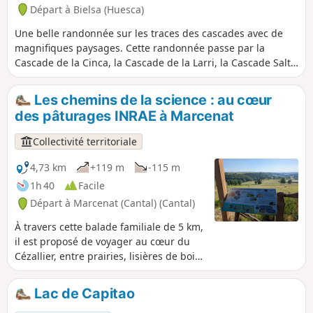
Départ à Bielsa (Huesca)
Une belle randonnée sur les traces des cascades avec de
magnifiques paysages. Cette randonnée passe par la
Cascade de la Cinca, la Cascade de la Larri, la Cascade Salto
de la Larri et un point de vue en hauteur sur les
montagnes. Il y a aussi de nombreux points de vue parmi
Les chemins de la science : au cœur
tant d’autres sur la Cascade de la Larri. Il faut faire attention
des pâturages INRAE à Marcenat
à une zone dangereuse avec la traversée d’un cours d’eau. Il
existe aussi un coin pique-nique très sympa avec vue sur
Collectivité territoriale
les montagnes et à côté de l’eau. Merci de rester sur les
sentiers, et de respecter la montagne
4,73 km
+119 m
-115 m
1h 40
Facile
Départ à Marcenat (Cantal) (Cantal)
À travers cette balade familiale de 5 km,
il est proposé de voyager au cœur du
Cézallier, entre prairies, lisières de bois
et zone humide. Ouvrez l’œil, ces
paysages préservés sont le refuge de
Lac de Capitao
biodiversité, où vous pourrez observer