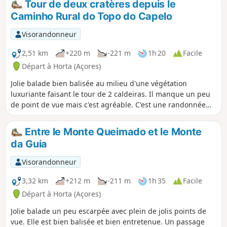
Tour de deux cratères depuis le
de la Villa Romaine.
Caminho Rural do Topo do Capelo
Visorandonneur
2,51 km
+220 m
-221 m
1h 20
Facile
Départ à Horta (Açores)
Jolie balade bien balisée au milieu d'une végétation
luxuriante faisant le tour de 2 caldeiras. Il manque un peu
de point de vue mais c'est agréable. C'est une randonnée
circulaire (même point de départ que d arrivée). Elle fait
partie de la rando des 10 volcans (mais qui est une rando
Entre le Monte Queimado et le Monte
linéaire de 5h donc prévoir un véhicule au départ et à l
da Guia
arrivée).
Visorandonneur
3,32 km
+212 m
-211 m
1h 35
Facile
Départ à Horta (Açores)
Jolie balade un peu escarpée avec plein de jolis points de
vue. Elle est bien balisée et bien entretenue. Un passage