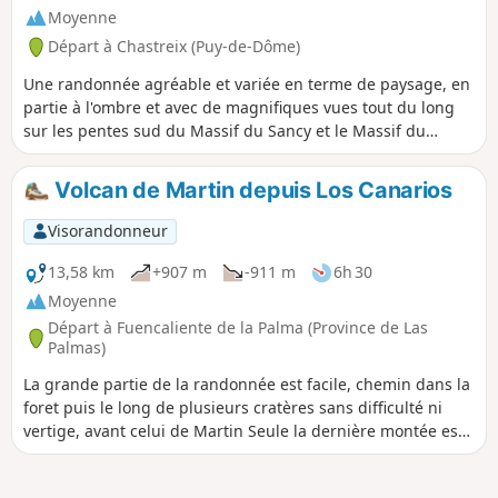
Moyenne
Départ à Chastreix (Puy-de-Dôme)
Une randonnée agréable et variée en terme de paysage, en
partie à l'ombre et avec de magnifiques vues tout du long
sur les pentes sud du Massif du Sancy et le Massif du
Cantal plus au sud. Peu de dénivelé. À faire plutôt par
temps clair.
Volcan de Martin depuis Los Canarios
Visorandonneur
13,58 km
+907 m
-911 m
6h 30
Moyenne
Départ à Fuencaliente de la Palma (Province de Las
Palmas)
La grande partie de la randonnée est facile, chemin dans la
foret puis le long de plusieurs cratères sans difficulté ni
vertige, avant celui de Martin Seule la dernière montée est
de plus en plus raide, très très raide à la fin, dans du
gravier volcanique mais on peut l'éviter en passant par le