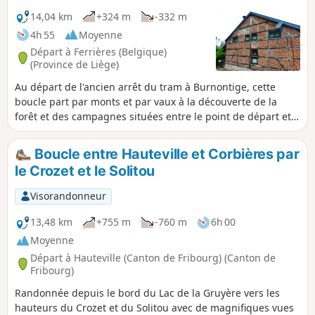
14,04 km
+324 m
-332 m
4h 55
Moyenne
Départ à Ferrières (Belgique)
(Province de Liège)
Au départ de l'ancien arrêt du tram à Burnontige, cette
boucle part par monts et par vaux à la découverte de la
forêt et des campagnes situées entre le point de départ et
Ferrières-village.Les deux premiers kilomètres descendent à
travers la forêt jusqu'au hameau du Trou d'où le parcours
Boucle entre Hauteville et Corbières par
remonte découvrir la Réserve naturelle de la Picherotte
le Crozet et le Solitou
(quelques panneaux didactiques).Suivent en alternance
quelques beaux tronçons campagnards et forestiers
Visorandonneur
jusqu'au bas de Ferrières-village où un sentier gravit
d'abord une colline avant de redescendre au niveau de
13,48 km
+755 m
-760 m
6h 00
l'assise de l'ancien vicinal.Le parcours n'emprunte pas le
Moyenne
tracé forestier du vicinal au retour, mais le longe un bon
Départ à Hauteville (Canton de Fribourg) (Canton de
moment sur un chemin parallèle en prenant
Fribourg)
progressivement de la hauteur pour déboucher sur un
Randonnée depuis le bord du Lac de la Gruyère vers les
tronçon campagnard bien aéré.
hauteurs du Crozet et du Solitou avec de magnifiques vues