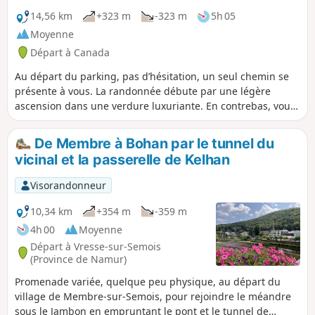
minutes de « détour ») qui offre un sublime panorama sur
le lac et les montagnes environnantes.
14,56 km
+323 m
-323 m
5h 05
Moyenne
Départ à Canada
Au départ du parking, pas d’hésitation, un seul chemin se
présente à vous. La randonnée débute par une légère
ascension dans une verdure luxuriante. En contrebas, vous
entendrez, sans la voir, la rivière Cheakamus. Plusieurs
ruisseaux dévalent la montagne. Après 1,5km, si vous n’y
De Membre à Bohan par le tunnel du
tenez plus, vous pouvez emprunter sur la droite le chemin
vicinal et la passerelle de Kelhan
vers Helm Creek. Après 200 mètres vous trouverez la
passerelle qui enjambe la rivière. Revenez sur vos pas pour
Visorandonneur
reprendre le chemin en direction du camp de Cheakamus
Lake. Rapidement le chemin surplombe la rivière, et vous
10,34 km
+354 m
-359 m
donne un aperçu de la beauté qui va apparaître en arrivant
4h 00
Moyenne
au camp de Cheakamus Lake où la rivière s’élargit pour
Départ à Vresse-sur-Semois
devenir un lac. La nature vous invite à poursuivre le chemin
(Province de Namur)
jusqu’au camp de Singing creek. Une petite plage
Promenade variée, quelque peu physique, au départ du
accueillante vous permettra de déguster le déjeuner que
village de Membre-sur-Semois, pour rejoindre le méandre
vous n’aurez pas oublié d’emporter. Le panorama est
sous le Jambon en empruntant le pont et le tunnel de
splendide. Pour le retour, faite le chemin en sens inverse.