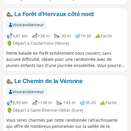
l'ancien vicinal. Le parcours va rechercher la passerelle au
fond du méandre et revient sur Bohan par le versant de la
La Forêt d'Hervaux côté nord
Semois. Depuis Bohan, le retour se fait pas la crête
(passage par le lieu-dit les 8 Semois) avant de replonger sur
Visorandonneur
Membre. Possibilités de prendre des raccourcis en cours de
promenade.
4,81 km
+38 m
-30 m
1h 30
Facile
Départ à Coutarnoux (Yonne)
Petite balade en forêt entièrement sous couvert, sans
aucune difficulté, idéale pour une randonnée avec de
jeunes enfants lors d'une journée ensoleillée. Vous pourrez
admirer toutes sortes d'essences d'arbres assez
majestueux. Attention pas de balisage sur le parcours.
Le Chemin de la Véronne
Visorandonneur
8,93 km
+138 m
-143 m
3h 20
Facile
Départ à Saint-Étienne-l'Allier (Eure)
Vous serez charmés par cette randonnée rafraichissante
qui offre de nombreux panoramas sur la vallée de la