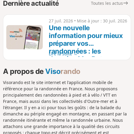
chemin de gauche à l'aller et au retour.
Dernière actualité
Toutes les actus
27 juil. 2026
• Mise à jour :
30 juil. 2026
Une nouvelle
information pour mieux
préparer vos
randonnées : les
Lire la suite →
données MapPatou
arrivent sur Visorando
A propos de
Viso
rando
Visorando est le site internet et l'application mobile de
référence pour la randonnée en France. Nous proposons
principalement des randonnées à pied et à vélo / VTT en
France, mais aussi dans les collectivités d'Outre-mer et à
l'étranger. Il y en a ici pour tous les goûts : de la balade du
dimanche au périple engagé en montagne, en passant par la
randonnée itinérante et même la randonnée urbaine. Nous
attachons une grande importance à la qualité des circuits
proposés : chaque topo est décrit précisément et est