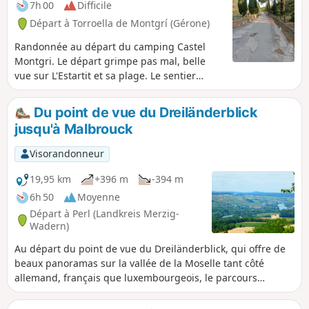
7h 00
Difficile
Départ à Torroella de Montgrí (Gérone)
Randonnée au départ du camping Castel
Montgri. Le départ grimpe pas mal, belle
vue sur L'Estartit et sa plage. Le sentier
permet d'accéder au GR® 92. C'est un
sentier facile jusqu'à Cala Montgo, puis il
Du point de vue du Dreiländerblick
faut prendre le sentier menant à la pointe
jusqu'à Malbrouck
Punta Ventosa, un peu plus compliqué. Les
sentiers ne sont toujours pas visibles.
Visorandonneur
Prévoir de bonnes chaussures pour cette
randonnée qui offre des vues sur de belles
19,95 km
+396 m
-394 m
criques.
6h 50
Moyenne
Départ à Perl (Landkreis Merzig-
Wadern)
Au départ du point de vue du Dreiländerblick, qui offre de
beaux panoramas sur la vallée de la Moselle tant côté
allemand, français que luxembourgeois, le parcours
descend vers Belmach et Haut-Apach avant de grimper en
face vers le Kitzingerberg et d'atteindre le village de