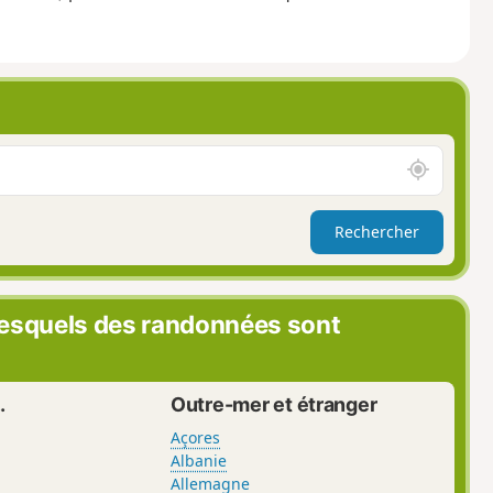
A
u
t
Rechercher
o
u
r
d
lesquels des randonnées sont
e
m
o
i
.
Outre-mer et étranger
Açores
Albanie
Allemagne