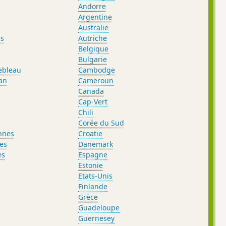
Andorre
Argentine
Australie
ls
Autriche
Belgique
Bulgarie
nebleau
Cambodge
an
Cameroun
Canada
Cap-Vert
Chili
Corée du Sud
nnes
Croatie
es
Danemark
es
Espagne
Estonie
Etats-Unis
Finlande
Grèce
Guadeloupe
Guernesey