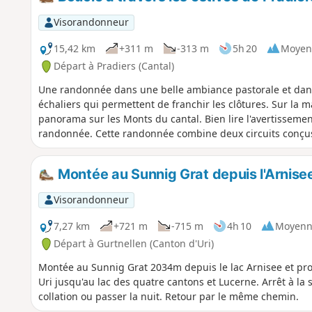
Visorandonneur
15,42 km
+311 m
-313 m
5h 20
Moyen
Départ à Pradiers (Cantal)
Une randonnée dans une belle ambiance pastorale et dans
échaliers qui permettent de franchir les clôtures. Sur la 
panorama sur les Monts du cantal. Bien lire l'avertisseme
randonnée. Cette randonnée combine deux circuits conçu
Montée au Sunnig Grat depuis l'Arnise
Visorandonneur
7,27 km
+721 m
-715 m
4h 10
Moyenn
Départ à Gurtnellen (Canton d'Uri)
Montée au Sunnig Grat 2034m depuis le lac Arnisee et p
Uri jusqu'au lac des quatre cantons et Lucerne. Arrêt à l
collation ou passer la nuit. Retour par le même chemin.