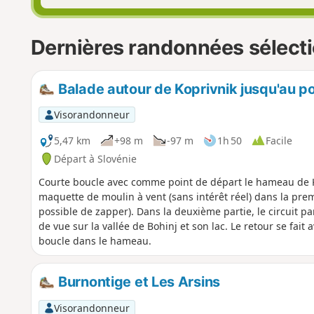
Dernières randonnées sélecti
Balade autour de Koprivnik jusqu'au p
Visorandonneur
5,47 km
+98 m
-97 m
1h 50
Facile
Départ à Slovénie
Courte boucle avec comme point de départ le hameau de 
maquette de moulin à vent (sans intérêt réel) dans la premi
possible de zapper). Dans la deuxième partie, le circuit par
de vue sur la vallée de Bohinj et son lac. Le retour se fait 
boucle dans le hameau.
Burnontige et Les Arsins
Visorandonneur