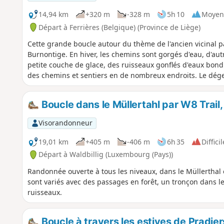
14,94 km
+320 m
-328 m
5h 10
Moyen
Départ à Ferrières (Belgique) (Province de Liège)
Cette grande boucle autour du thème de l'ancien vicinal p
Burnontige. En hiver, les chemins sont gorgés d'eau, d'autre
petite couche de glace, des ruisseaux gonflés d'eaux bon
des chemins et sentiers en de nombreux endroits. Le dégel
Boucle dans le Müllertahl par W8 Trail,
Visorandonneur
19,01 km
+405 m
-406 m
6h 35
Difficil
Départ à Waldbillig (Luxembourg (Pays))
Randonnée ouverte à tous les niveaux, dans le Müllerthal 
sont variés avec des passages en forêt, un tronçon dans le
ruisseaux.
Boucle à travers les estives de Pradier