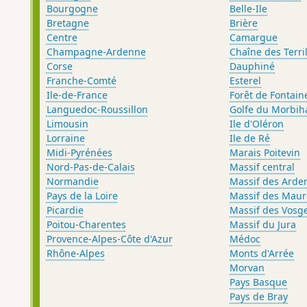
Bourgogne
Belle-Ile
Bretagne
Brière
Centre
Camargue
Champagne-Ardenne
Chaîne des Terri
Corse
Dauphiné
Franche-Comté
Esterel
Ile-de-France
Forêt de Fontai
Languedoc-Roussillon
Golfe du Morbih
Limousin
Ile d'Oléron
Lorraine
Ile de Ré
Midi-Pyrénées
Marais Poitevin
Nord-Pas-de-Calais
Massif central
Normandie
Massif des Arde
Pays de la Loire
Massif des Maur
Picardie
Massif des Vosg
Poitou-Charentes
Massif du Jura
Provence-Alpes-Côte d'Azur
Médoc
Rhône-Alpes
Monts d'Arrée
Morvan
Pays Basque
Pays de Bray