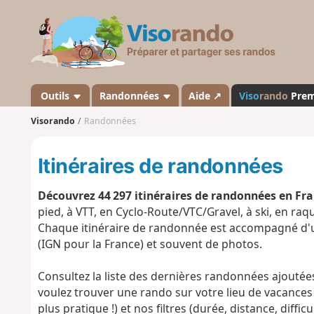
V
i
s
o
r
a
Outils
Randonnées
Aide ↗
Viso
rando
Pre
n
Visorando
Randonnées
d
o
Itinéraires de randonnées
Découvrez 44 297 itinéraires de randonnées en Fran
pied, à VTT, en Cyclo-Route/VTC/Gravel, à ski, en ra
Chaque itinéraire de randonnée est accompagné d'un 
(IGN pour la France) et souvent de photos.
Consultez la liste des dernières randonnées ajoutée
voulez trouver une rando sur votre lieu de vacances
plus pratique !) et nos filtres (durée, distance, diffic