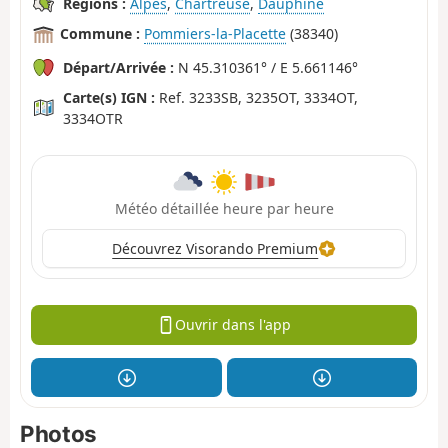
Régions :
Alpes
,
Chartreuse
,
Dauphiné
Commune :
Pommiers-la-Placette
(38340)
Départ/Arrivée :
N 45.310361° / E 5.661146°
Carte(s) IGN :
Ref. 3233SB, 3235OT, 3334OT,
3334OTR
Météo détaillée heure par heure
Découvrez Visorando Premium
Ouvrir dans l'app
Photos