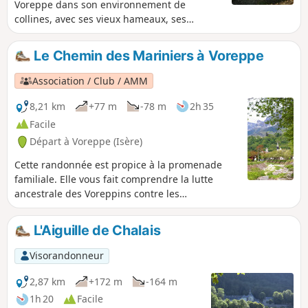
Voreppe dans son environnement de
collines, avec ses vieux hameaux, ses
coteaux autrefois couverts de vignes et le
monastère des Clarisses. Sentier n°1 des
Le Chemin des Mariniers à Voreppe
"Sentiers de Chartreuse Occidentale" Ce
sentier présente néanmoins des risques
Association / Club / AMM
propres aux sentiers de montagne et
forestiers ( chute de branches et
8,21 km
+77 m
-78 m
2h 35
débordement de la Roize au pas Japonais,...).
Facile
Départ à Voreppe (Isère)
Cette randonnée est propice à la promenade
familiale. Elle vous fait comprendre la lutte
ancestrale des Voreppins contre les
débordements de leurs deux principaux cours
d'eau, la Roize et l'Isère. Ils ont aussi été source
L'Aiguille de Chalais
de richesse pendant des siècles. La Roize faisait
tourner de nombreux moulins, scieries et
Visorandonneur
martinets. L'Isère, principale voie de
communication vers le sud jusqu'à l'avènement
2,87 km
+172 m
-164 m
du rail, faisait travailler les mariniers. Sentier
1h 20
Facile