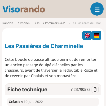
V
O
i
u
s
v
o
Randonnées
Rhône-Alpes
Isère
Pommiers-la-Placette
Les Passières de Charminelle
r
r
i
a
r
n
l
d
Les Passières de Charminelle
a
o
n
a
Cette boucle de basse altitude permet de remonter
v
un ancien passage équipé d'échelles par les
i
chasseurs, avant de traverser la redoutable Roize et
g
de revenir par Chalais et son monastère.
a
t
i
Fiche technique
n°
23790573
o
n
Création
10 juil. 2022