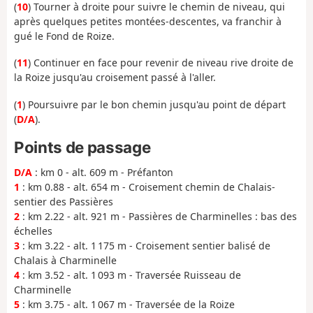
(
10
) Tourner à droite pour suivre le chemin de niveau, qui
après quelques petites montées-descentes, va franchir à
gué le Fond de Roize.
(
11
) Continuer en face pour revenir de niveau rive droite de
la Roize jusqu'au croisement passé à l'aller.
(
1
) Poursuivre par le bon chemin jusqu'au point de départ
(
D/A
).
Points de passage
D/A
: km 0 - alt. 609 m - Préfanton
1
: km 0.88 - alt. 654 m - Croisement chemin de Chalais-
sentier des Passières
2
: km 2.22 - alt. 921 m - Passières de Charminelles : bas des
échelles
3
: km 3.22 - alt. 1 175 m - Croisement sentier balisé de
Chalais à Charminelle
4
: km 3.52 - alt. 1 093 m - Traversée Ruisseau de
Charminelle
5
: km 3.75 - alt. 1 067 m - Traversée de la Roize