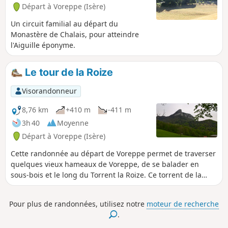
n°12 "Sentiers de Chartreuse Occidentale". C'est
Départ à Voreppe (Isère)
le seul de cette série qui ne soit pas en boucle
pour éviter d'emprunter la voie verte fréquentée
Un circuit familial au départ du
par de nombreux cyclistes.
Monastère de Chalais, pour atteindre
l'Aiguille éponyme.
Le tour de la Roize
Visorandonneur
8,76 km
+410 m
-411 m
3h 40
Moyenne
Départ à Voreppe (Isère)
Cette randonnée au départ de Voreppe permet de traverser
quelques vieux hameaux de Voreppe, de se balader en
sous-bois et le long du Torrent la Roize. Ce torrent de la
Roize est l'un des plus puissants de Chartreuse. En cette
mi-mai, il ne montrait pas trop sa puissance. La Roize a
Pour plus de randonnées, utilisez notre
moteur de recherche
permis de faire fonctionner un certain nombre
.
d'équipements : moulins, scieries ou tanneries et à