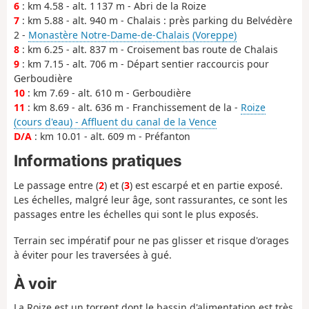
6
: km 4.58 - alt. 1 137 m - Abri de la Roize
7
: km 5.88 - alt. 940 m - Chalais : près parking du Belvédère
2 -
Monastère Notre-Dame-de-Chalais (Voreppe)
8
: km 6.25 - alt. 837 m - Croisement bas route de Chalais
9
: km 7.15 - alt. 706 m - Départ sentier raccourcis pour
Gerboudière
10
: km 7.69 - alt. 610 m - Gerboudière
11
: km 8.69 - alt. 636 m - Franchissement de la -
Roize
(cours d'eau) - Affluent du canal de la Vence
D/A
: km 10.01 - alt. 609 m - Préfanton
Informations pratiques
Le passage entre (
2
) et (
3
) est escarpé et en partie exposé.
Les échelles, malgré leur âge, sont rassurantes, ce sont les
passages entre les échelles qui sont le plus exposés.
Terrain sec impératif pour ne pas glisser et risque d'orages
à éviter pour les traversées à gué.
À voir
La Roize est un torrent dont le bassin d'alimentation est très