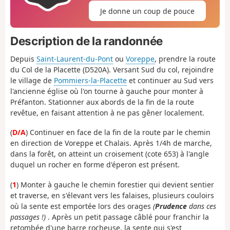
Je donne un coup de pouce
Description de la randonnée
Depuis
Saint-Laurent-du-Pont
ou
Voreppe
, prendre la route
du Col de la Placette (D520A). Versant Sud du col, rejoindre
le village de
Pommiers-la-Placette
et continuer au Sud vers
l'ancienne église où l'on tourne à gauche pour monter à
Préfanton. Stationner aux abords de la fin de la route
revêtue, en faisant attention à ne pas gêner localement.
(
D/A
) Continuer en face de la fin de la route par le chemin
en direction de Voreppe et Chalais. Après 1/4h de marche,
dans la forêt, on atteint un croisement (cote 653) à l'angle
duquel un rocher en forme d'éperon est présent.
(
1
) Monter à gauche le chemin forestier qui devient sentier
et traverse, en s'élevant vers les falaises, plusieurs couloirs
où la sente est emportée lors des orages
(
Prudence
dans ces
passages !)
. Après un petit passage câblé pour franchir la
retombée d'une barre rocheuse, la sente qui s'est