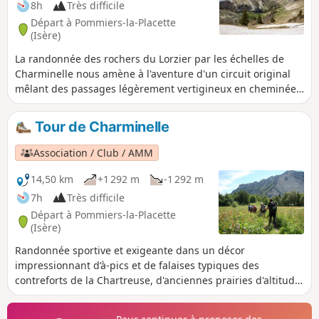
8h
Très difficile
Départ à Pommiers-la-Placette
(Isère)
La randonnée des rochers du Lorzier par les échelles de
Charminelle nous amène à l'aventure d'un circuit original
mêlant des passages légèrement vertigineux en cheminée
ou sur des échelles centenaires autrefois empruntées par
des chasseurs. Plusieurs points de vue laissent découvrir de
Tour de Charminelle
très beau panoramas, notamment au sommet des rochers
du Lorzier, ou au Col des Banettes.
Association / Club / AMM
14,50 km
+1 292 m
-1 292 m
7h
Très difficile
Départ à Pommiers-la-Placette
(Isère)
Randonnée sportive et exigeante dans un décor
impressionnant d’à-pics et de falaises typiques des
contreforts de la Chartreuse, d'anciennes prairies d'altitude,
de descente dans les bassins torrentiels de Charminelle et
de la Roize en passant par le havre de paix du monastère