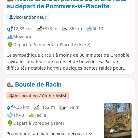
au départ de Pommiers-la-Placette
Visorandonneur
12,83 km
+873 m
-865 m
6h 10
Moyenne
Départ à Pommiers-la-Placette (Isère)
Ce sympathique circuit à moins de 30 minutes de Grenoble
ravira les amateurs de forêts et de belvédères. Pas de
difficultés notables hormis quelques pentes raides pour
arriver à Roche Brune.
Boucle de Racin
Association / Club / AMM
4,35 km
+152 m
-158 m
1h 40
Facile
Départ à Voreppe (Isère)
Promenade familiale où vous découvrirez