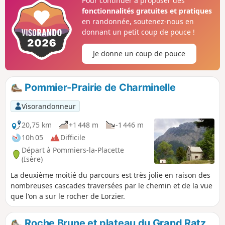
Pour continuer à proposer des
de Chalais avant de rejoindre le point de départ. Sentier n°6
fonctionnalités gratuites et pratiques
des "Sentiers de Chartreuse Occidentale". Il est fortement
en randonnée, soutenez-nous en
recommandé de suivre ce circuit dans le sens des aiguilles
donnant un petit coup de pouce !
d'une montre . Ce sont des sentiers de montagne et/ou
forêts , avec tous les risques inhérents : chutes de
Je donne un coup de pouce
branches, d'arbres, de cailloux, de rochers, coulées de
boues, crues torrentielles, glissades ... Vous longerez des
ravins et des falaises. Ne quittez pas le sentier balisé.
Pommier-Prairie de Charminelle
Visorandonneur
20,75 km
+1 448 m
-1 446 m
10h 05
Difficile
Départ à Pommiers-la-Placette
(Isère)
La deuxième moitié du parcours est très jolie en raison des
nombreuses cascades traversées par le chemin et de la vue
que l'on a sur le rocher de Lorzier.
Roche Brune et plateau du Grand Ratz