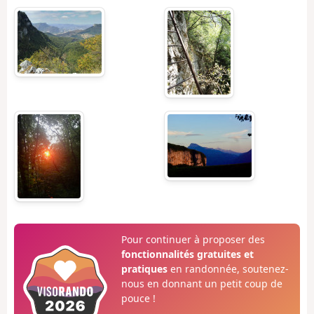
Pour continuer à proposer des
fonctionnalités gratuites et
pratiques
en randonnée, soutenez-
nous en donnant un petit coup de
pouce !