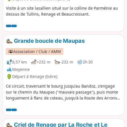
Visite à un site lasallien situé sur la colline de Parménie au
dessus de Tullins, Renage et Beaucroissant.
Grande boucle de Maupas
Association / Club / AMM
6,57 km
+232 m
-232 m
2h 30
Moyenne
Départ à Renage (Isère)
Ce circuit, traversant le bourg jusqu'au Bandoz, s'engage
sur le chemin du Maupas ("mauvais passage"), puis monte
longuement à flanc de coteau, jusqu'à la Route des Arrons
qui relie Tullins à Beaucroissant. Le parcours s'élève
franchement, jusqu'à une grange (raccourci possible à
droite) puis, jusqu'à son point haut, dans la colline de
Parménie. Le chemin redescend ensuite en sous-bois vers
Criel de Renage par La Roche et Le