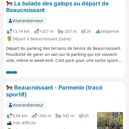
La balade des galops au départ de
p
Beaucroissant
Visorandonneur
13,14 km
+207 m
-207 m
2h
Moyenne
Départ à Beaucroissant (Isère)
Départ du parking des terrains de tennis de Beaucroissant.
Possibilité de garer un van sur le parking qui est souvent
vide, même le week-end. C'est parti pour une sortie sportive
de 2h une balade tranquille de 3h.
Beaucroissant - Parmenie (tracé
sportif)
Visorandonneur
9,04 km
+340 m
-342 m
2h
Très difficile