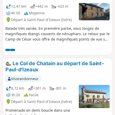
12,47 km
+442 m
-433 m
4h 50
Moyenne
Départ à Saint-Paul-d'Izeaux (Isère)
Balade très variée. En première partie, vous longez de
magnifiques étangs couverts de nénuphars. Le retour par le
Camp de César vous offre de magnifiques points de vue sur
la plaine de la Bièvre et sur les montagnes environnantes.
Le Col de Chatain au départ de Saint-
Paul-d'Izeaux
Visorandonneur
8,72 km
+301 m
-301 m
3h 20
Facile
Départ à Saint-Paul-d'Izeaux (Isère)
Promenade en demi boucle dans une