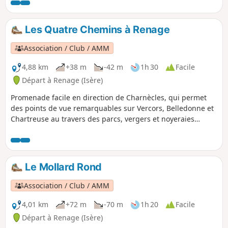
modernes des bûcherons, ont déterioré le petit chemin en
sous-bois.
Les Quatre Chemins à Renage
Association / Club / AMM
4,88 km
+38 m
-42 m
1h 30
Facile
Départ à Renage (Isère)
Promenade facile en direction de Charnècles, qui permet
des points de vue remarquables sur Vercors, Belledonne et
Chartreuse au travers des parcs, vergers et noyeraies
témoins de l'activité agricole de Criel de Renage.
Le Mollard Rond
Association / Club / AMM
4,01 km
+72 m
-70 m
1h 20
Facile
Départ à Renage (Isère)