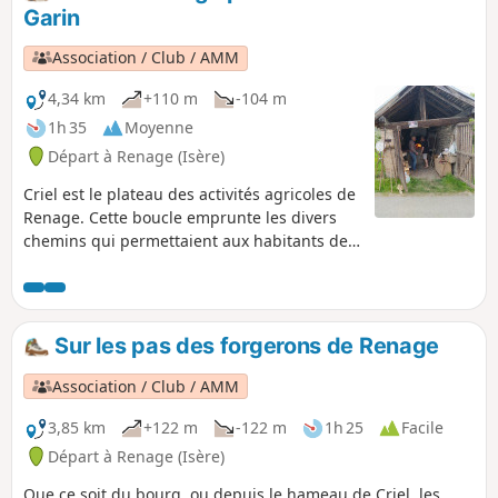
Beaucroissant puis retourne vers la Route des Arrons et le
Garin
Chemin de la Bergère. La Montée du Couloir sera ici
descendue jusqu'à l'église de Renage.
Association / Club / AMM
4,34 km
+110 m
-104 m
1h 35
Moyenne
Départ à Renage (Isère)
Criel est le plateau des activités agricoles de
Renage. Cette boucle emprunte les divers
chemins qui permettaient aux habitants de
Criel ou de Renage, d'accèder à pied aux
usines du Val de Fure : forges, taillanderies
ou soieries.
Sur les pas des forgerons de Renage
Association / Club / AMM
3,85 km
+122 m
-122 m
1h 25
Facile
Départ à Renage (Isère)
Que ce soit du bourg, ou depuis le hameau de Criel, les