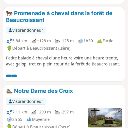
Promenade à cheval dans la forêt de
Beaucroissant
Visorandonneur
5,84 km
+128 m
-125 m
1h30
Facile
Départ à Beaucroissant (Isère)
Petite balade à cheval d'une heure voire une heure trente,
avec galop, trot en plein cœur de la forêt de Beaucroissant.
Notre Dame des Croix
Visorandonneur
7,11 km
+299 m
-297 m
2h 55
Moyenne
Départ à Beaucroissant (Isère)