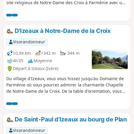
site religieux de Notre-Dame des Croix à Parménie avec un
paysage grandiose sur Chartreuse, Alpes et Vercors depuis
la table d'orientation du même lieu.
D'Izeaux à Notre-Dame de la Croix
Visorandonneur
10,99 km
+342 m
-344 m
4h 05
Moyenne
Départ à Izeaux (Isère)
Du village d'Izeaux, vous vous hissez jusqu'au Domaine de
Parménie où vous pourrez admirer la charmante Chapelle
de Notre-Dame de la Croix. De la table d'orientation, vous
aurez un panorama en cinémascope, depuis le Mont du
Chat, dans l'Ain, jusqu'aux sommets du Nord-Est du Vercors.
De Saint-Paul d'Izeaux au bourg de Plan
Visorandonneur