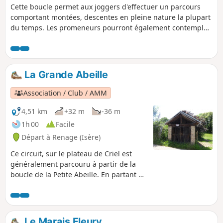
Cette boucle permet aux joggers d'effectuer un parcours
comportant montées, descentes en pleine nature la plupart
du temps. Les promeneurs pourront également contempler
le Vercors et la Chartreuse.
La Grande Abeille
Association / Club / AMM
4,51 km
+32 m
-36 m
1h 00
Facile
Départ à Renage (Isère)
Ce circuit, sur le plateau de Criel est
généralement parcouru à partir de la
boucle de la Petite Abeille. En partant de
l'école de Criel, il suit la Route du Marais
Fleury, où sur la droite de celle-ci un
ancien four à pain est encore utilisé lors
d'évènements festifs. Ensuite, un
Le Marais Fleury