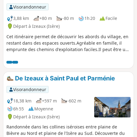
Visorandonneur
3,88 km
+80 m
-80 m
1h 20
Facile
Départ à Izeaux (Isère)
Cet itinéraire permet de découvrir les abords du village, en
restant dans des espaces ouverts.Agréable en famille, il
emprunte des chemins d'exploitation faciles.Il peut être un
bon trajet pour une sortie courte de course à pied. Peu
après le départ, la descente vers le quartier Les Granges
donnent une belle vue sur les toits dauphinois qui
chapeautent les anciennes bâtisses du quartier.
De Izeaux à Saint Paul et Parménie
Visorandonneur
18,38 km
+597 m
-602 m
6h 55
Moyenne
Départ à Izeaux (Isère)
Randonnée dans les collines iséroises entre plaine de
Bièvre au Nord et plaine de l'Isère au Sud. Découverte du