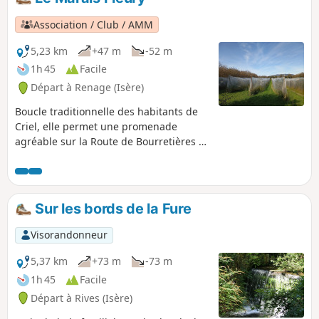
chemin agricole vous emmènera parmi
vergers, noyeraies et pâtures, sur un
Association / Club / AMM
parcours en sous-bois.
5,23 km
+47 m
-52 m
1h 45
Facile
Départ à Renage (Isère)
Boucle traditionnelle des habitants de
Criel, elle permet une promenade
agréable sur la Route de Bourretières et
un retour en sous-bois par les crêtes
qui donnent vue sur la vallée de l'Isère,
le Vercors et la Chartreuse.Boucle
appréciée par les piétons, vététistes ou
Sur les bords de la Fure
joggers...
Visorandonneur
5,37 km
+73 m
-73 m
1h 45
Facile
Départ à Rives (Isère)