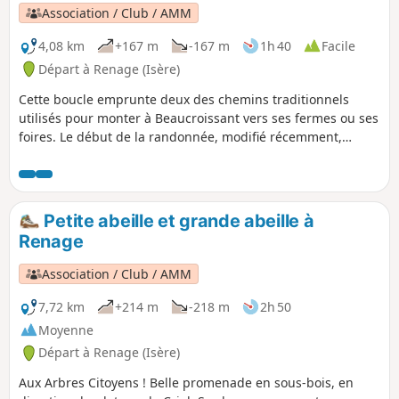
Association / Club / AMM
4,08 km
+167 m
-167 m
1h 40
Facile
Départ à Renage (Isère)
Cette boucle emprunte deux des chemins traditionnels
utilisés pour monter à Beaucroissant vers ses fermes ou ses
foires. Le début de la randonnée, modifié récemment,
permet de se rendre au Sud de Renage, au départ du
Chemin de la Bergère qui monte doucement en sous-bois
avant d'arriver sur la route reliant Tullins à Beaucroissant,
non sans avoir croisé les différents chemins d'accès de
Petite abeille et grande abeille à
Renage à Beaucroissant. De nombreuses vues
Renage
panoramiques sont possibles sur les sommets du Vercors et
de la Chartreuse.
Association / Club / AMM
7,72 km
+214 m
-218 m
2h 50
Moyenne
Départ à Renage (Isère)
Aux Arbres Citoyens ! Belle promenade en sous-bois, en