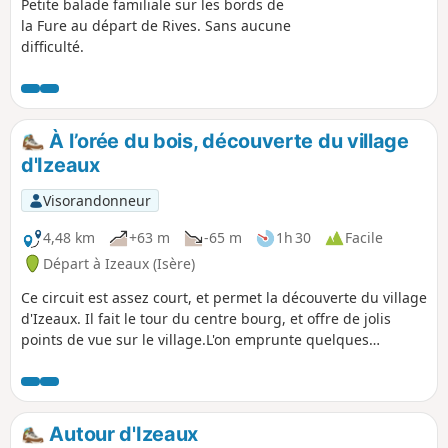
Petite balade familiale sur les bords de
la Fure au départ de Rives. Sans aucune
difficulté.
À l’orée du bois, découverte du village
d'Izeaux
Visorandonneur
4,48 km
+63 m
-65 m
1h 30
Facile
Départ à Izeaux (Isère)
Ce circuit est assez court, et permet la découverte du village
d'Izeaux. Il fait le tour du centre bourg, et offre de jolis
points de vue sur le village.L'on emprunte quelques
'tracolets' dans le cœur du village, et l'on découvre
quelques points remarquables du village d'Izeaux.
Autour d'Izeaux