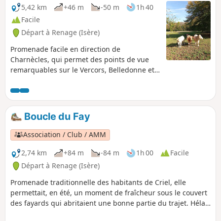
5,42 km
+46 m
-50 m
1h 40
Facile
Départ à Renage (Isère)
Promenade facile en direction de
Charnècles, qui permet des points de vue
remarquables sur le Vercors, Belledonne et
la Chartreuse au travers des parcs, vergers
et noyeraies, témoins de l'activité agricole de
Criel de Renage.
Boucle du Fay
Association / Club / AMM
2,74 km
+84 m
-84 m
1h 00
Facile
Départ à Renage (Isère)
Promenade traditionnelle des habitants de Criel, elle
permettait, en été, un moment de fraîcheur sous le couvert
des fayards qui abritaient une bonne partie du trajet. Hélas,
récemment, une coupe franche et le passage des engins