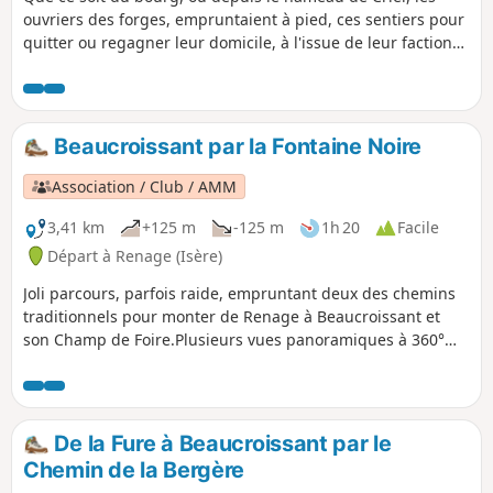
ouvriers des forges, empruntaient à pied, ces sentiers pour
quitter ou regagner leur domicile, à l'issue de leur faction
de travail, sur les rives de la Fure. On peut apercevoir les
bâtiments historiques qui ont illustré les différentes
époques de l'occupation artisanale, puis industrielle, des
bords de Fure.
Beaucroissant par la Fontaine Noire
Association / Club / AMM
3,41 km
+125 m
-125 m
1h 20
Facile
Départ à Renage (Isère)
Joli parcours, parfois raide, empruntant deux des chemins
traditionnels pour monter de Renage à Beaucroissant et
son Champ de Foire.Plusieurs vues panoramiques à 360°
sur le Vercors, Belledonne, la Chartreuse ou encore la
plaine de la Bièvre.
De la Fure à Beaucroissant par le
Chemin de la Bergère