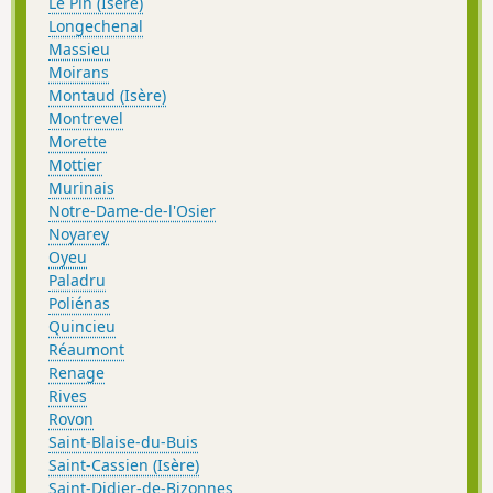
Le Pin (Isère)
Longechenal
Massieu
Moirans
Montaud (Isère)
Montrevel
Morette
Mottier
Murinais
Notre-Dame-de-l'Osier
Noyarey
Oyeu
Paladru
Poliénas
Quincieu
Réaumont
Renage
Rives
Rovon
Saint-Blaise-du-Buis
Saint-Cassien (Isère)
Saint-Didier-de-Bizonnes