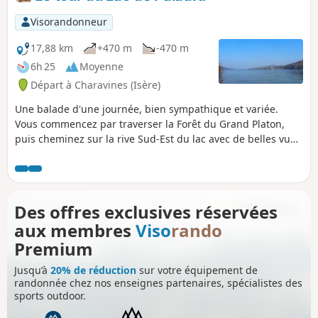
Visorandonneur
17,88 km
+470 m
-470 m
6h 25
Moyenne
Départ à Charavines (Isère)
Une balade d'une journée, bien sympathique et variée.
Vous commencez par traverser la Forêt du Grand Platon,
puis cheminez sur la rive Sud-Est du lac avec de belles vues
sur celui-ci. Vous changez de rive en longeant les Marais de
la Feydelière et de la Véronnière (sites protégés). Le retour
s'effectue par la rive Nord-Ouest avec de belles vues sur la
Chartreuse, et, si le temps est dégagé, le Mont-Blanc.
Des offres exclusives réservées
aux membres
Viso
rando
Premium
Jusqu’à
20% de réduction
sur votre équipement de
randonnée chez nos enseignes partenaires, spécialistes des
sports outdoor.