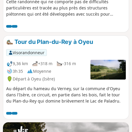
Cette randonnée qui ne comporte pas de difficultés
particulières est tracée au plus près des structures
piétonnes qui ont été développées avec succès pour
faciliter la mobilité des piétons autour du lac et limite ainsi
le dénivelé. En particulier, on empreinte la Voie Verte et le
Chemin du Marais puis on rejoint le GR®65, Chemin de
Compostelle Genève - Le Puy-en-Velay, sur les hauteurs de
Tour du Plan-du-Rey à Oyeu
Paladru et le Pin. Elle passe par de nombreux points
sympathiques pour une pause au choix. Profitez des
Visorandonneur
différentes vues du lac et des massifs environnants et de la
tranquillité de la marche avec un pourcentage de voies
9,36 km
+318 m
-316 m
partagées au plus faible. On peut également la faire dans
3h 35
Moyenne
l'autre sens avec un autre point de vue.
Départ à Oyeu (Isère)
Au départ du hameau du Verney, sur la commune d'Oyeu
dans l'Isère, ce circuit, en partie dans les bois, fait le tour
du Plan-du-Rey qui domine brièvement le Lac de Paladru.