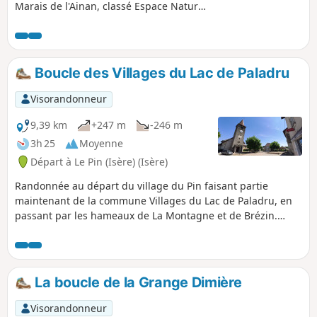
Marais de l'Ainan, classé Espace Naturel
Sensible, ensuite il monte en forêt en
direction de la Croix des Cochettes, puis
de la Motte Castrale du Chatelard. Le
retour s'effectue par la Tour de
Boucle des Villages du Lac de Paladru
Clermont-Tonnerre et le Guillermet, puis
par un chemin en face de Bavonne.
Visorandonneur
9,39 km
+247 m
-246 m
3h 25
Moyenne
Départ à Le Pin (Isère) (Isère)
Randonnée au départ du village du Pin faisant partie
maintenant de la commune Villages du Lac de Paladru, en
passant par les hameaux de La Montagne et de Brézin.
Chemins campagnards, forestiers, bois et sous-bois. Vue
sur la Chartreuse et le Vercors au loin.
La boucle de la Grange Dimière
Visorandonneur