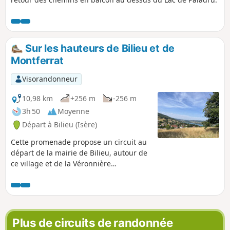
Sur les hauteurs de Bilieu et de
Montferrat
Visorandonneur
10,98 km
+256 m
-256 m
3h 50
Moyenne
Départ à Bilieu (Isère)
Cette promenade propose un circuit au
départ de la mairie de Bilieu, autour de
ce village et de la Véronnière
(Montferrat). Elle ne présente aucune
difficulté et offre une diversité de
paysages (vues sur le Lac de Paladru
comme sur quelques massifs de
Chartreuse : La Grande Sure et Le Grand
Plus de circuits de randonnée
Som) et de surfaces (principalement des