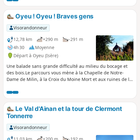
Oyeu ! Oyeu ! Braves gens
Visorandonneur
12,78 km
+290 m
-291 m
4h 30
Moyenne
Départ à Oyeu (Isère)
Une balade sans grande difficulté au milieu du bocage et
des bois.Le parcours vous mène à la Chapelle de Notre-
Dame de Milin, à la Croix du Moine Mort et aux ruines de la
Chartreuse de Sylve Bénite.
Le Val d'Ainan et la tour de Clermont
Tonnerre
Visorandonneur
11,03 km
+200 m
-192 m