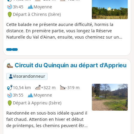
3h 45
Moyenne
Départ à Chirens (Isère)
Cette balade ne présente aucune difficulté, hormis la
distance. En première partie, vous longez la Réserve
Naturelle du Val d'Ainan, ensuite, vous cheminez sur un
agréable sentier moelleux, en sous bois. Après un détour
vers la tour de Clermont Tonnerre, vous revenez à Chirens
par des chemins ou des petites routes peu fréquentées. En
deuxième partie du parcours, vous aurez, si le temps est
Circuit du Quinquin au départ d'Apprieu
clair, de belles vues sur le Massif de la Chartreuse.
Visorandonneur
10,54 km
+322 m
-319 m
3h 55
Moyenne
Départ à Apprieu (Isère)
Randonnée en sous-bois idéale quand il
fait chaud. Attention en hiver et début
de printemps, les chemins peuvent être
boueux. Quelques passages un peu