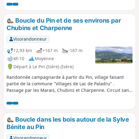
raides et caillouteux, attention si vous
vous y aventurez avec des enfants (bon
marcheurs). À un bon rythme, elle se
Boucle du Pin et de ses environs par
fait en 2 h.
Chubins et Charpenne
Visorandonneur
12,93 km
+167 m
-167 m
4h 10
Moyenne
Départ à Le Pin (Isère) (Isère)
Randonnée campagnarde à partir du Pin, village faisant
partie de la commune "Villages de Lac de Paladru" .
Passage par les Marais, Chubins et Charpenne. Circuit sans
difficulté sur des larges chemins agricoles et quelques
petites routes goudronnées.
Boucle dans les bois autour de la Sylve
Bénite au Pin
Visorandonneur