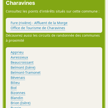
Charavines
chemins en forêt, une promenade dans
le Marais de la Véronnière mais aussi
Consultez les points d'intérêts situés sur cette commune :
un peu d'enrobé malheureusement).
Fure (rivière) - Affluent de la Morge
Office de Tourisme de Charavines
Découvrez aussi les circuits de randonnée des communes
à proximité
Apprieu
Avressieux
Beaucroissant
Belmont (Isère)
Belmont-Tramonet
Bévenais
Bilieu
Biol
Bizonnes
Blandin
Brion (Isère)
Burcin