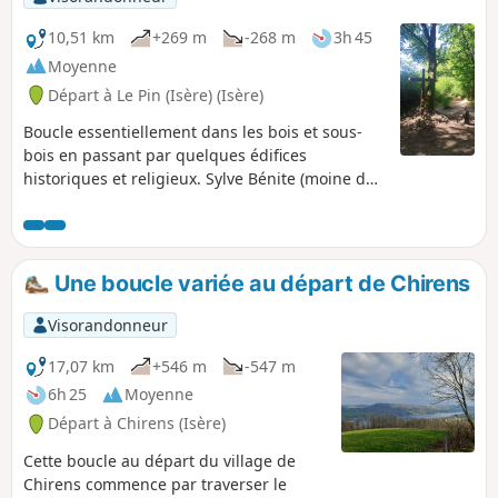
10,51 km
+269 m
-268 m
3h 45
Moyenne
Départ à Le Pin (Isère) (Isère)
Boucle essentiellement dans les bois et sous-
bois en passant par quelques édifices
historiques et religieux. Sylve Bénite (moine de
Chartreux), Croix de Moine Mort et Croix
d'Homnézy. Vue sur le Lac de Paladru et le Mont
Blanc (par temps clair).
Une boucle variée au départ de Chirens
Visorandonneur
17,07 km
+546 m
-547 m
6h 25
Moyenne
Départ à Chirens (Isère)
Cette boucle au départ du village de
Chirens commence par traverser le