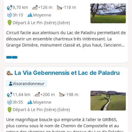
9,70 km
+126 m
-118 m
3h 10
Moyenne
Départ à Le Pin (Isère) (Isère)
Circuit facile aux alentours du Lac de Paladru permettant de
découvrir un ensemble chartreux très intéressant. La
Grange Dimière, monument classé et, plus haut, l'ancienne
chartreuse qui, devenue propriété privée, ne se visite pas.
La Via Gebennensis et Lac de Paladru
Visorandonneur
11,64 km
+200 m
-198 m
3h 55
Moyenne
Départ à Le Pin (Isère) (Isère)
Une magnifique boucle qui emprunte à l'aller le GR®65,
plus connu sous le nom de Chemin de Compostelle et au
retour des chemins en balcon au dessus du Lac de Paladru.