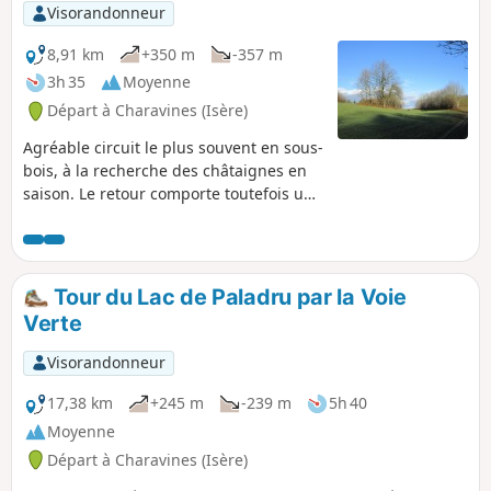
500 mètres d'altitude, dans un écrin de collines boisées et
Visorandonneur
agricoles, il constitue le cinquième lac naturel de France.
Ces rives ont accueilli l'une des premières communautés
8,91 km
+350 m
-357 m
humaines de l'Isère, 2700 ans avant J.C. (village néolithique
3h 35
Moyenne
des Baigneurs). Plusieurs sites sont classés "zones
Départ à Charavines (Isère)
naturelles protégées".
Agréable circuit le plus souvent en sous-
bois, à la recherche des châtaignes en
saison. Le retour comporte toutefois une
assez longue portion de route
goudronnée.
Tour du Lac de Paladru par la Voie
Verte
Visorandonneur
17,38 km
+245 m
-239 m
5h 40
Moyenne
Départ à Charavines (Isère)