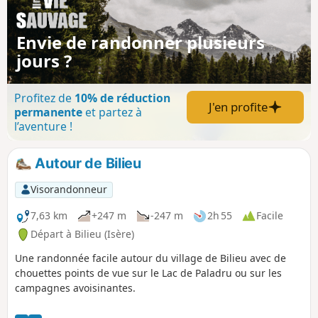
Envie de randonner plusieurs
jours ?
Profitez de
10% de réduction
J'en profite
permanente
et partez à
l’aventure !
Autour de Bilieu
Visorandonneur
7,63 km
+247 m
-247 m
2h 55
Facile
Départ à Bilieu (Isère)
Une randonnée facile autour du village de Bilieu avec de
chouettes points de vue sur le Lac de Paladru ou sur les
campagnes avoisinantes.