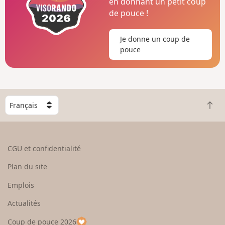
en donnant un petit coup
de pouce !
Je donne un coup de
pouce
C
R
h
e
o
t
i
o
s
CGU et confidentialité
u
i
r
s
Plan du site
e
s
n
e
Emplois
h
z
Actualités
a
u
u
n
Coup de pouce 2026