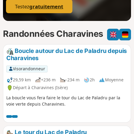
Testez
gratuitement
Randonnées Charavines
Boucle autour du Lac de Paladru depuis
Charavines
Visorandonneur
29,59 km
+236 m
-234 m
2h
Moyenne
Départ à Charavines (Isère)
La boucle vous fera faire le tour du Lac de Paladru par la
voie verte depuis Charavines.
Le tour du Lac de Paladru