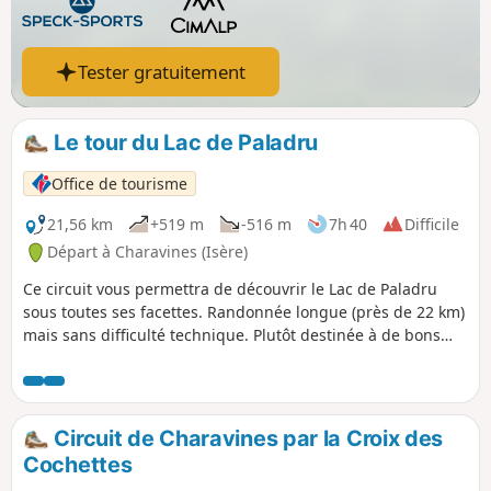
Tester gratuitement
Le tour du Lac de Paladru
Office de tourisme
21,56 km
+519 m
-516 m
7h 40
Difficile
Départ à Charavines (Isère)
Ce circuit vous permettra de découvrir le Lac de Paladru
sous toutes ses facettes. Randonnée longue (près de 22 km)
mais sans difficulté technique. Plutôt destinée à de bons
marcheurs ou à faire sur deux jours. Choisissez votre point
de départ, le tour de lac peut s’effectuer à partir de quatre
villages : Charavines, Bilieu, Le Pin ou Paladru. Ce grand
"Lac Bleu", exceptionnel par la beauté de son
Circuit de Charavines par la Croix des
environnement et de ses eaux cristallines, a été modelé par
Cochettes
le puissant glacier du Rhône à l'époque glaciaire. Situé à