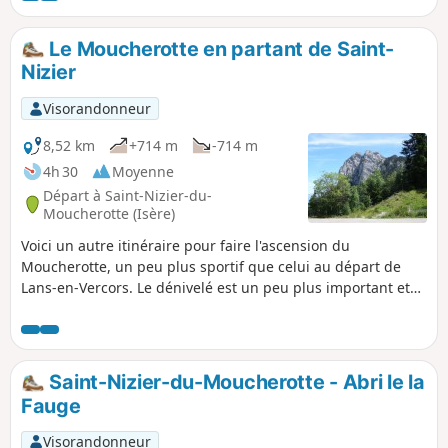
du bois. Le Trou Saint Michel est équipée de
sangles et de cordes qui permettent la
Le Moucherotte en partant de Saint-
descente. Bien lire le descriptif avant
Nizier
d'entreprendre cette randonnée.
Visorandonneur
8,52 km
+714 m
-714 m
4h 30
Moyenne
Départ à Saint-Nizier-du-
Moucherotte (Isère)
Voici un autre itinéraire pour faire l'ascension du
Moucherotte, un peu plus sportif que celui au départ de
Lans-en-Vercors. Le dénivelé est un peu plus important et
on est sur un sentier de montagne qui nécessite de bonnes
chaussures. Le panorama à 360° est toujours aussi sublime
et la vue plongeante sur la cuvette grenobloise toujours
aussi impressionnante.
Saint-Nizier-du-Moucherotte - Abri le la
Fauge
Visorandonneur