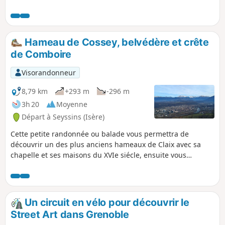
sur le Bois des Vouillants, la cuvette
grenobloise et les montagnes des
alentours. 20/07/2023 Message de la
modération : Le point de départ de la
Hameau de Cossey, belvédère et crête
randonnée a dû être modifié pour éviter
de Comboire
un passage sur propriété privée.
Visorandonneur
8,79 km
+293 m
-296 m
3h 20
Moyenne
Départ à Seyssins (Isère)
Cette petite randonnée ou balade vous permettra de
découvrir un des plus anciens hameaux de Claix avec sa
chapelle et ses maisons du XVIe siécle, ensuite vous
parcourrez la crête du Rocher de Comboire avec son
belvédère, d'où on a une vue assez extraordinaire sur toute
l'agglomération grenobloise ainsi que les massifs du
Taillefer, Belledonne et Chartreuse jusqu'au Mont Blanc, par
Un circuit en vélo pour découvrir le
beau temps.
Street Art dans Grenoble