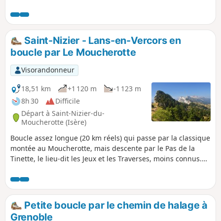
barrage d'Engins puis, en longeant le Furon,
d'atteindre la montée du Pas de la Corne en
empruntant le GR®9. Attention, présence de
passages plutôt techniques dans le défilé du
Saint-Nizier - Lans-en-Vercors en
coulou avec et sans mains-courantes. Soyez
boucle par Le Moucherotte
très vigilants Impossibilité de faire la boucle,
voir les avis
Visorandonneur
18,51 km
+1 120 m
-1 123 m
8h 30
Difficile
Départ à Saint-Nizier-du-
Moucherotte (Isère)
Boucle assez longue (20 km réels) qui passe par la classique
montée au Moucherotte, mais descente par le Pas de la
Tinette, le lieu-dit les Jeux et les Traverses, moins connus.
Le retour de Lans-en-Vercors vers Saint-Nizier se fait par un
nouveau chemin très bien tracé et aménagé, qui isole à
souhait les randonneurs de la route.
Petite boucle par le chemin de halage à
Grenoble