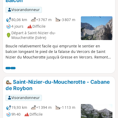
Balcon
assez techniques du Pas de la Corne et du Pas du
Curé depuis Engins, ou du GR®9 depuis la Tour
Visorandonneur
sans Venin.
80,06 km
+3 767 m
-3 807 m
4 jours
Difficile
Départ à Saint-Nizier-du-
Moucherotte (Isère)
Boucle relativement facile qui emprunte le sentier en
balcon longeant le pied de la falaise du Vercors de Saint
Nizier du Moucherotte jusqu'à Gresse en Vercors. Remonter
alors sur le plateau par le Col des Bachassons et revenir sur
le GR® via le Pas des Chatons, ensuite rallier Corrençon en
Vercors où on aura laissé une voiture.
Saint-Nizier-du-Moucherotte - Cabane
de Roybon
Visorandonneur
19,93 km
+1 394 m
-1 113 m
9h 40
Difficile