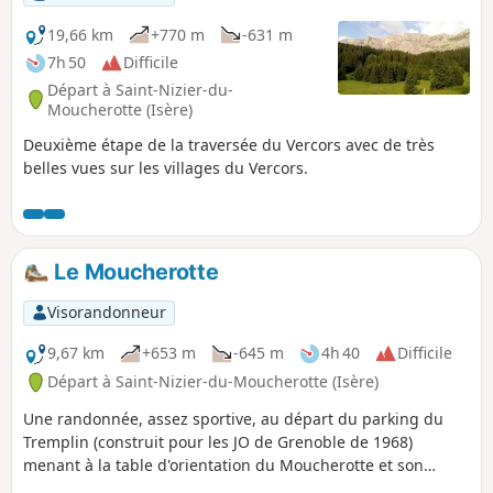
19,66 km
+770 m
-631 m
7h 50
Difficile
Départ à Saint-Nizier-du-
Moucherotte (Isère)
Deuxième étape de la traversée du Vercors avec de très
belles vues sur les villages du Vercors.
Le Moucherotte
Visorandonneur
9,67 km
+653 m
-645 m
4h 40
Difficile
Départ à Saint-Nizier-du-Moucherotte (Isère)
Une randonnée, assez sportive, au départ du parking du
Tremplin (construit pour les JO de Grenoble de 1968)
menant à la table d'orientation du Moucherotte et son
merveilleux panorama à 360°.