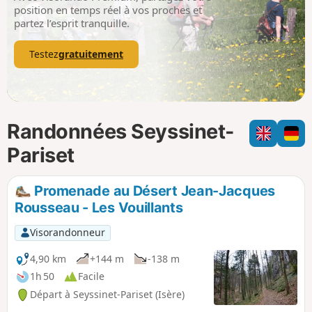
p
position en temps réel à vos proches et
partez l’esprit tranquille.
Testez
gratuitement
Randonnées Seyssinet-
Pariset
Promenade au Désert Jean-Jacques
Rousseau - Les Vouillants
Visorandonneur
4,90 km
+144 m
-138 m
1h 50
Facile
Départ à Seyssinet-Pariset (Isère)