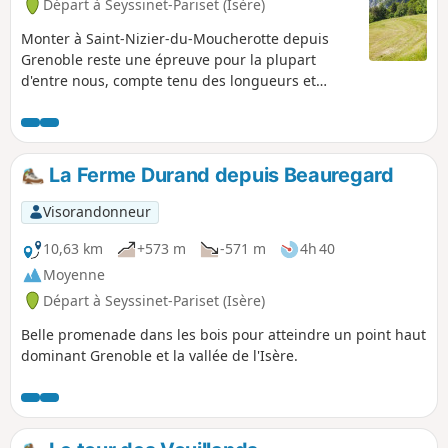
Départ à Seyssinet-Pariset (Isère)
Monter à Saint-Nizier-du-Moucherotte depuis
Grenoble reste une épreuve pour la plupart
d'entre nous, compte tenu des longueurs et
dénivelés. Il est possible de suivre partiellement
l'ancienne voie du tramway à Pariset pour monter
plus tranquillement puis redescendre par le
GR®9. Ces 3 boucles vous feront découvrir en
La Ferme Durand depuis Beauregard
montant un secteur particulièrement ignoré. Il
est possible de raccourcir le trajet dès la
Visorandonneur
première boucle, à hauteur du tunnel, ou à la
seconde, lieu dit "Blanche Neige"
10,63 km
+573 m
-571 m
4h 40
Moyenne
Départ à Seyssinet-Pariset (Isère)
Belle promenade dans les bois pour atteindre un point haut
dominant Grenoble et la vallée de l'Isère.