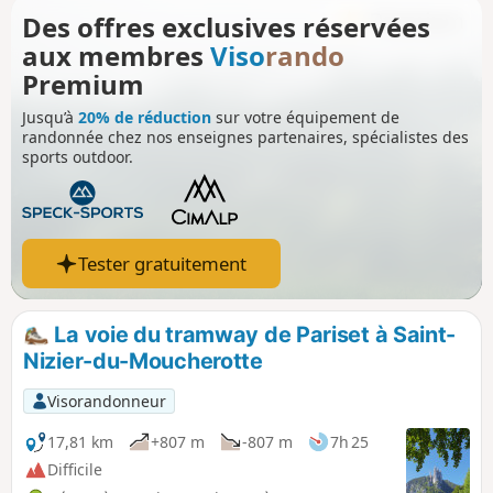
remplacée par un chemin forestier très
Des offres exclusives réservées
agréable. Vous passerez devant la gare
aux membres
Viso
rando
de Pariset, puis, après avoir visité la
Tour sans Venin, vous redescendrez aux
Premium
Vouillants. Sur ce trajet de beaux points
Jusqu’à
20% de réduction
sur votre équipement de
de vue vers le Moucherotte et la vallée
randonnée chez nos enseignes partenaires, spécialistes des
Grenobloise.
sports outdoor.
Tester gratuitement
La voie du tramway de Pariset à Saint-
Nizier-du-Moucherotte
Visorandonneur
17,81 km
+807 m
-807 m
7h 25
Difficile