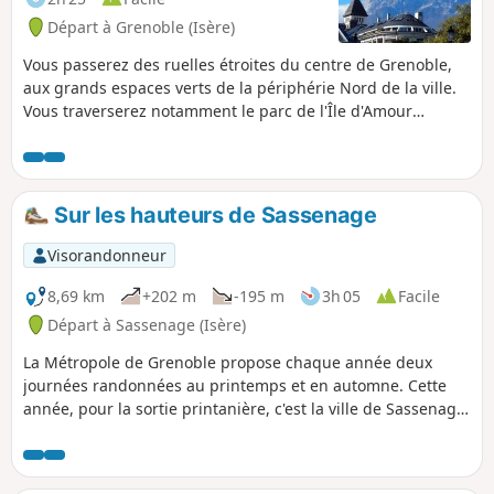
Départ à Grenoble (Isère)
Vous passerez des ruelles étroites du centre de Grenoble,
aux grands espaces verts de la périphérie Nord de la ville.
Vous traverserez notamment le parc de l'Île d'Amour
(accessible à tout âge...) et l'arboretum du domaine
universitaire. Vous n'aurez plus vraiment l'impression d'être
en milieu urbain.
Sur les hauteurs de Sassenage
Visorandonneur
8,69 km
+202 m
-195 m
3h 05
Facile
Départ à Sassenage (Isère)
La Métropole de Grenoble propose chaque année deux
journées randonnées au printemps et en automne. Cette
année, pour la sortie printanière, c'est la ville de Sassenage
qui a été choisie comme point de départ. Ce circuit en
boucle classé Découverte permet de dominer Sassenage et
de bénéficier de très belles vues sur la vallée et les