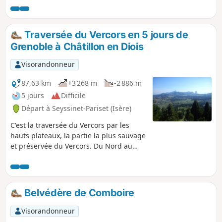
Traversée du Vercors en 5 jours de
Grenoble à Châtillon en Diois
Visorandonneur
87,63 km
+3 268 m
-2 886 m
5 jours
Difficile
Départ à Seyssinet-Pariset (Isère)
C'est la traversée du Vercors par les
hauts plateaux, la partie la plus sauvage
et préservée du Vercors. Du Nord au
Sud du Vercors environ 88km de marche
au milieu de paysages grandioses.
Bivouac sous la tente ou dans les
différents abris qui bordent le GR® sont
Belvédère de Comboire
au rendez vous.
Visorandonneur