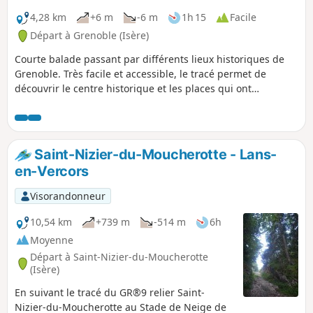
Laurent, voire par le téléphérique de
Grenoble, surnommé "les Bulles").La
4,28 km
+6 m
-6 m
1h 15
Facile
pente est assez raide mais sans danger.
Départ à Grenoble (Isère)
Vous passerez par quelques vues
Courte balade passant par différents lieux historiques de
inhabituelles de la vallée et par les
Grenoble. Très facile et accessible, le tracé permet de
Grottes de Mandrin, ouvrage défensif
découvrir le centre historique et les places qui ont
du glacis de la Bastille.Randonnée à ne
marquées Grenoble. Nombreux cafés sur le tracé, il faut
pas faire par temps de pluie et jusqu'à
prévoir plus que le simple temps piéton.
24h00 après, le terrain est glissant.
Descente déconseillée en aller-retour.
Saint-Nizier-du-Moucherotte - Lans-
en-Vercors
Visorandonneur
10,54 km
+739 m
-514 m
6h
Moyenne
Départ à Saint-Nizier-du-Moucherotte
(Isère)
En suivant le tracé du GR®9 relier Saint-
Nizier-du-Moucherotte au Stade de Neige de