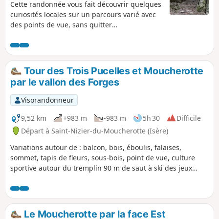
Cette randonnée vous fait découvrir quelques
curiosités locales sur un parcours varié avec
des points de vue, sans quitter
l'agglomération grenobloise, le départ étant
au pied du terminus du tramway Ligne A " La
Poya". Les passages variés par Les Vouillants
sont décrits dans une autre randonnée sous
Tour des Trois Pucelles et Moucherotte
Visorando et peuvent être intégrés en plus
par le vallon des Forges
pour les bons marcheurs.
Visorandonneur
9,52 km
+983 m
-983 m
5h 30
Difficile
Départ à Saint-Nizier-du-Moucherotte (Isère)
Variations autour de : balcon, bois, éboulis, falaises,
sommet, tapis de fleurs, sous-bois, point de vue, culture
sportive autour du tremplin 90 m de saut à ski des jeux
olympiques de Grenoble.
Le Moucherotte par la face Est