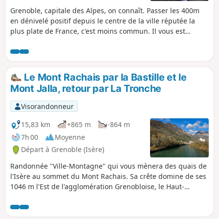
Grenoble, capitale des Alpes, on connaît. Passer les 400m
en dénivelé positif depuis le centre de la ville réputée la
plus plate de France, c'est moins commun. Il vous est
proposé une promenade un peu sportive jusqu'au mémorial
militaire du mont Jalla et de découvrir au retour les "380
marches".
Le Mont Rachais par la Bastille et le
Mont Jalla, retour par La Tronche
Visorandonneur
15,83 km
+865 m
-864 m
7h 00
Moyenne
Départ à Grenoble (Isère)
Randonnée "Ville-Montagne" qui vous mènera des quais de
l'Isère au sommet du Mont Rachais. Sa crête domine de ses
1046 m l'Est de l'agglomération Grenobloise, le Haut-
Grésivaudan et la chaîne de Belledonne. Au passage, visite
possible des fortifications de la Bastille et du mémorial des
troupes alpines du Mont Jalla. Pas de difficulté particulière