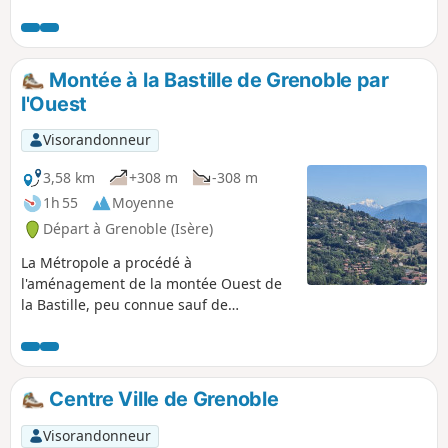
possibilité de courir sur plusieurs portions.
Attention toutefois, parcours côté La Tronche
un peu chaotique.
Montée à la Bastille de Grenoble par
l'Ouest
Visorandonneur
3,58 km
+308 m
-308 m
1h 55
Moyenne
Départ à Grenoble (Isère)
La Métropole a procédé à
l'aménagement de la montée Ouest de
la Bastille, peu connue sauf de
quelques coureurs. Cette montée est
accessible par la route de Clémencières.
La descente proposée vous ramène au
Jardin des Dauphins, mais vous pouvez
Centre Ville de Grenoble
la faire par un autre trajet habituel
(Fontaine du Lion ou Porte saint-
Visorandonneur