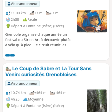
Visorandonneur
11,00 km
+7 m
-7 m
2h30
Facile
Départ à Fontaine (Isère) (Isère)
Grenoble organise chaque année un
festival du Street Art à découvrir plutôt
à vélo qu'à pied. Ce circuit réunit les
principales œuvres éphémères de ces
trois dernières années, certaines
monumentales. Les propriétaires ont
bien voulu confier leurs murs et portes
Le Coup de Sabre et La Tour Sans
de garage à des artistes renommés.
Venin: curiosités Grenobloises
Privilégier cette randonnée citadine
avec un départ le dimanche matin vers
Visorandonneur
9h00, à cause de la faible circulation,
d'une meilleure lumière mais surtout
10,74 km
+464 m
-464 m
les rideaux baissés des devantures et
4h 25
Moyenne
garages.
Départ à Fontaine (Isère) (Isère)