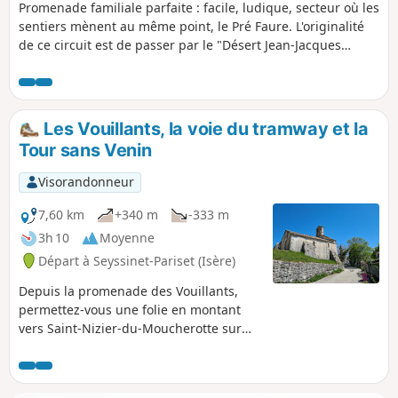
Promenade familiale parfaite : facile, ludique, secteur où les
sentiers mènent au même point, le Pré Faure. L'originalité
de ce circuit est de passer par le "Désert Jean-Jacques
Rousseau", digne des plus grands romantiques, la
remontée à la Ferme Froussard, lieu historique lié à la
Résistance et retour par un point de vue de qualité sur
Grenoble et sa vallée. Des accès plus hardis depuis la
Les Vouillants, la voie du tramway et la
commune de Fontaine par le "Coup de Sabre"
Tour sans Venin
Visorandonneur
7,60 km
+340 m
-333 m
3h 10
Moyenne
Départ à Seyssinet-Pariset (Isère)
Depuis la promenade des Vouillants,
permettez-vous une folie en montant
vers Saint-Nizier-du-Moucherotte sur
des sentiers accueillants et ce jusqu'à
Pariset. Vous reviendrez par la voie du
tramway, aujourd'hui disparue mais