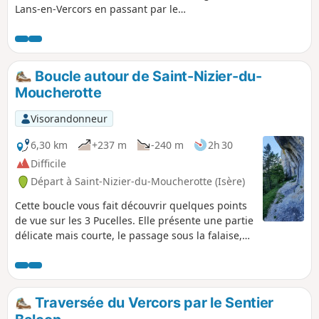
Lans-en-Vercors en passant par le
Moucherotte. Nécessité de 2 véhicules.
Boucle autour de Saint-Nizier-du-
Moucherotte
Visorandonneur
6,30 km
+237 m
-240 m
2h 30
Difficile
Départ à Saint-Nizier-du-Moucherotte (Isère)
Cette boucle vous fait découvrir quelques points
de vue sur les 3 Pucelles. Elle présente une partie
délicate mais courte, le passage sous la falaise,
peu large et abrupt mais tellement beau. (D'où
classement difficile). Vous aurez l'occasion avec
cette randonnée d'avoir des vues particulières du
village de Saint-Nizier-du-Moucherotte, de
Traversée du Vercors par le Sentier
l'activité agricole, sans souffrir des montées