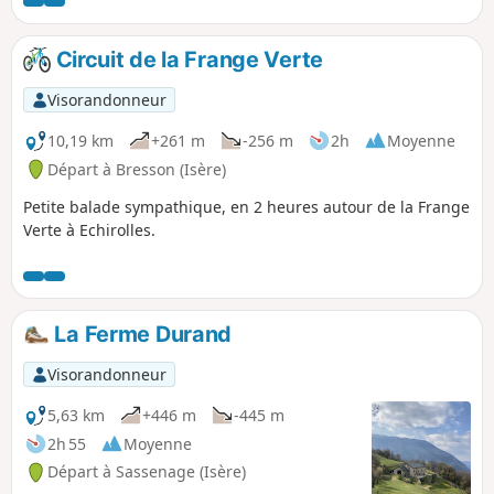
l'Ecoutoux en allant vers les batteries.
Circuit de la Frange Verte
Visorandonneur
10,19 km
+261 m
-256 m
2h
Moyenne
Départ à Bresson (Isère)
Petite balade sympathique, en 2 heures autour de la Frange
Verte à Echirolles.
La Ferme Durand
Visorandonneur
5,63 km
+446 m
-445 m
2h 55
Moyenne
Départ à Sassenage (Isère)