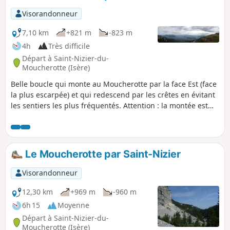
Visorandonneur
7,10 km
+821 m
-823 m
4h
Très difficile
Départ à Saint-Nizier-du-
Moucherotte (Isère)
Belle boucle qui monte au Moucherotte par la face Est (face
la plus escarpée) et qui redescend par les crêtes en évitant
les sentiers les plus fréquentés. Attention : la montée est
exigeante : passages avec câble dans les rochers, passages
nécessitant de mettre les mains, trace pas toujours
évidente à trouver. Ajout modérateur au 14/09/2021
(toujours d'actualité le 24 avril 2023) : passage câblé
Le Moucherotte par Saint-Nizier
actuellement interdit et en travaux de rénovation. Voir unes
commentaires en bas de fiche
Visorandonneur
12,30 km
+969 m
-960 m
6h 15
Moyenne
Départ à Saint-Nizier-du-
Moucherotte (Isère)