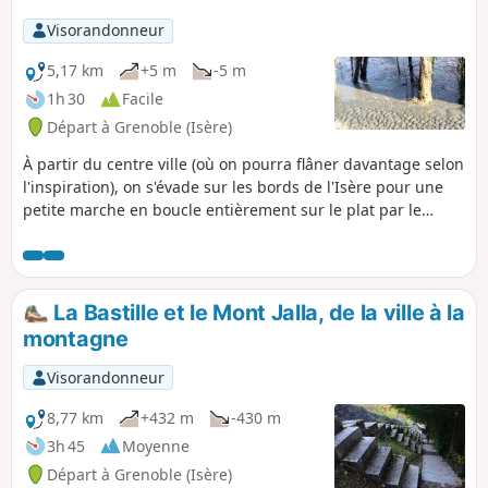
Visorandonneur
5,17 km
+5 m
-5 m
1h 30
Facile
Départ à Grenoble (Isère)
À partir du centre ville (où on pourra flâner davantage selon
l'inspiration), on s'évade sur les bords de l'Isère pour une
petite marche en boucle entièrement sur le plat par le
chemin de halage, soit sur la digue si les berges sont
humides, soit sur le chemin de terre plus près de la rivière,
s'il est assez sec. Large vue sur Belledonne, qui peut être
enneigée, selon la saison.
La Bastille et le Mont Jalla, de la ville à la
montagne
Visorandonneur
8,77 km
+432 m
-430 m
3h 45
Moyenne
Départ à Grenoble (Isère)