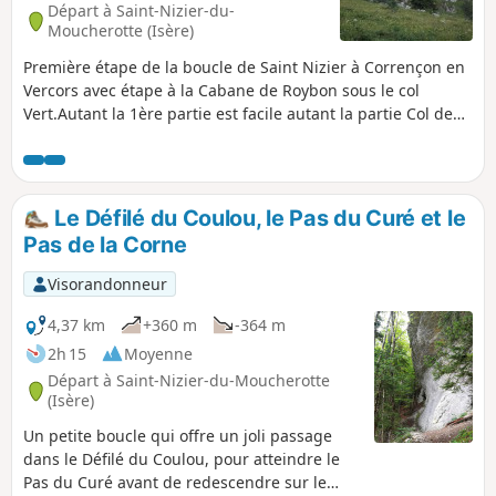
Départ à Saint-Nizier-du-
Moucherotte (Isère)
Première étape de la boucle de Saint Nizier à Corrençon en
Vercors avec étape à la Cabane de Roybon sous le col
Vert.Autant la 1ère partie est facile autant la partie Col de
l'Arc - Col Vertest engagée avec des passages au dessus
d'un grand vide!Faire bien attention.
Le Défilé du Coulou, le Pas du Curé et le
Pas de la Corne
Visorandonneur
4,37 km
+360 m
-364 m
2h 15
Moyenne
Départ à Saint-Nizier-du-Moucherotte
(Isère)
Un petite boucle qui offre un joli passage
dans le Défilé du Coulou, pour atteindre le
Pas du Curé avant de redescendre sur le