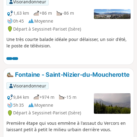
Visorandonneur
1,63 km
+86 m
-86 m
0h 45
Moyenne
Départ à Seyssinet-Pariset (Isère)
Une très courte balade idéale pour délaisser, un soir d'été,
le poste de télévision.
Fontaine - Saint-Nizier-du-Moucherotte
Visorandonneur
9,84 km
+974 m
-15 m
5h 35
Moyenne
Départ à Seyssinet-Pariset (Isère)
Première étape qui vous emmène à l'assaut du Vercors en
laissant petit à petit le milieu urbain derrière vous.