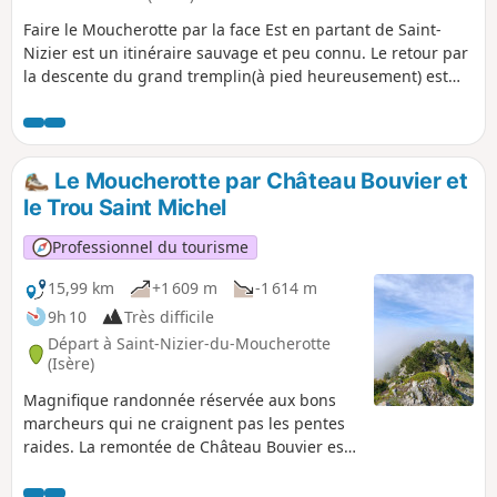
Faire le Moucherotte par la face Est en partant de Saint-
Nizier est un itinéraire sauvage et peu connu. Le retour par
la descente du grand tremplin(à pied heureusement) est
aussi originale. Balisage jaune et vert et aussi Blanc/Rouge.
Le Moucherotte par Château Bouvier et
le Trou Saint Michel
Professionnel du tourisme
15,99 km
+1 609 m
-1 614 m
9h 10
Très difficile
Départ à Saint-Nizier-du-Moucherotte
(Isère)
Magnifique randonnée réservée aux bons
marcheurs qui ne craignent pas les pentes
raides. La remontée de Château Bouvier est
très agréable pour le paysage et des barres
de rocher sont à franchir dès que l'on sort