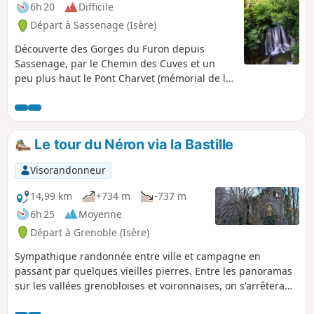
6h 20
Difficile
Départ à Sassenage (Isère)
Découverte des Gorges du Furon depuis
Sassenage, par le Chemin des Cuves et un
peu plus haut le Pont Charvet (mémorial de la
résistance). Ne pas faire par temps de pluie :
sentiers très pentus pendant 2 heures et sur
800 mètres de dénivelé. Ensuite, aucune
difficulté sur le trajet passant par Engins et
Le tour du Néron via la Bastille
retour à Sassenage.
Visorandonneur
14,99 km
+734 m
-737 m
6h 25
Moyenne
Départ à Grenoble (Isère)
Sympathique randonnée entre ville et campagne en
passant par quelques vieilles pierres. Entre les panoramas
sur les vallées grenobloises et voironnaises, on s'arrêtera
sur le calme du panorama sur le Pinea, Chamechaude, et