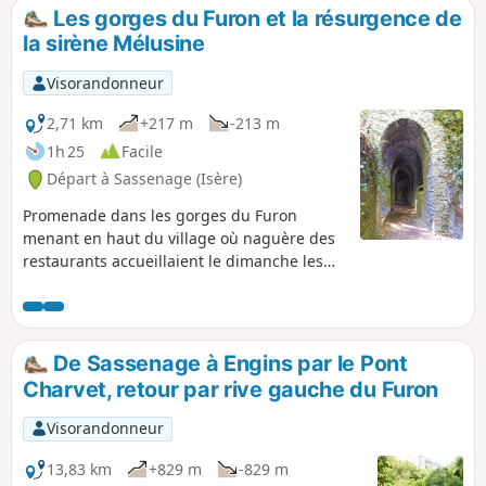
montagnes de Chartreuse et de Belledonne.
Les gorges du Furon et la résurgence de
la sirène Mélusine
Visorandonneur
2,71 km
+217 m
-213 m
1h 25
Facile
Départ à Sassenage (Isère)
Promenade dans les gorges du Furon
menant en haut du village où naguère des
restaurants accueillaient le dimanche les
Grenoblois en recherche de fraîcheur.
Promenade courte très appréciée par forte
chaleur, les abords du Furon restant frais.
De Sassenage à Engins par le Pont
Charvet, retour par rive gauche du Furon
Visorandonneur
13,83 km
+829 m
-829 m