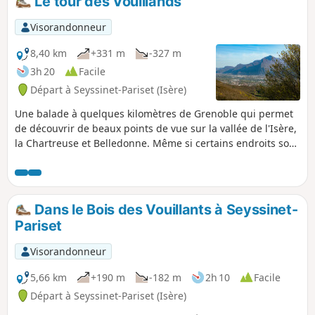
Le tour des Vouillands
Visorandonneur
8,40 km
+331 m
-327 m
3h 20
Facile
Départ à Seyssinet-Pariset (Isère)
Une balade à quelques kilomètres de Grenoble qui permet
de découvrir de beaux points de vue sur la vallée de l'Isère,
la Chartreuse et Belledonne. Même si certains endroits sont
très fréquentés, cet itinéraire permet de marcher
tranquillement tout en profitant de la vue.
Dans le Bois des Vouillants à Seyssinet-
Pariset
Visorandonneur
5,66 km
+190 m
-182 m
2h 10
Facile
Départ à Seyssinet-Pariset (Isère)