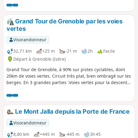
Grand Tour de Grenoble par les voies
vertes
Visorandonneur
32,71 km
+25 m
-21 m
2h
Facile
Départ à Grenoble (Isère)
Grand Tour de Grenoble, à 90% sur pistes cyclables, dont
20km de voies vertes. Circuit très plat, bien ombragé sur les
berges. En 3 grandes parties :Voies vertes pour la descente
de l'Isère jusqu'à la presqu'île et la remontée du Drac
jusqu'au Rondeau : 11 km sans voiture.D269 souvent avec
piste cyclable pour traverser Échirolles, Eybens, Poisat,
Saint-Martin d'Hères et D523 pour Gières.Voie verte de
Le Mont Jalla depuis la Porte de France
l'Isère pour boucler la boucle : 9km sans voiture.
Visorandonneur
8,80 km
+445 m
-445 m
3h 45