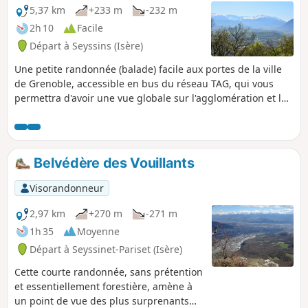
5,37 km
+233 m
-232 m
2h 10
Facile
Départ à Seyssins (Isère)
Une petite randonnée (balade) facile aux portes de la ville
de Grenoble, accessible en bus du réseau TAG, qui vous
permettra d'avoir une vue globale sur l'agglomération et les
massifs environnants.
Belvédère des Vouillants
Visorandonneur
2,97 km
+270 m
-271 m
1h 35
Moyenne
Départ à Seyssinet-Pariset (Isère)
Cette courte randonnée, sans prétention
et essentiellement forestière, amène à
un point de vue des plus surprenants