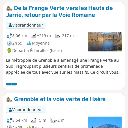
(si ce n'est le dénivelé cumulé d'environ 900m) et ce versant
De la Frange Verte vers les Hauts de
étant bien exposé, l'itinéraire peut se faire en hiver car la
Jarrie, retour par la Voie Romaine
neige y fond très vite.
Visorandonneur
8,06 km
+219 m
-217 m
2h 55
Moyenne
Départ à Échirolles (Isère)
La métropole de Grenoble a aménagé une Frange Verte au
Sud, regroupant plusieurs sentiers de promenade
appréciée de tous avec vue sur les massifs. Ce circuit vous
propose d'emprunter la Frange Verte sur Échirolles, de
monter par la Combe de la Gouderie pour rejoindre l'Étang
de Jarrie-Le-Haut, puis de redescendre par la Voie Romaine,
aujourd'hui disparue. Le circuit est classé facile, même si la
Grenoble et la voie verte de l'Isère
montée de la Gouderie peut en rebuter certains.
Heureusement elle est relativement courte.
Visorandonneur
8,54 km
+5 m
-2 m
2h 25
Facile