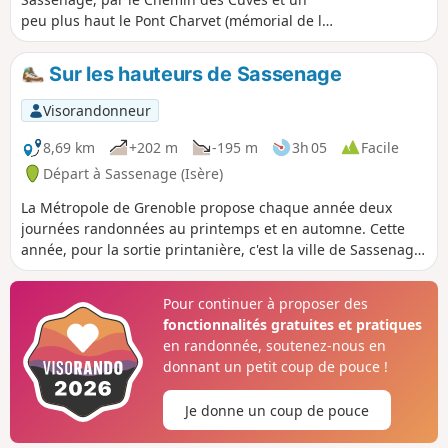
peu plus haut le Pont Charvet (mémorial de la
résistance). Ne pas faire par temps de pluie :
sentiers très pentus pendant 2 heures et sur
Sur les hauteurs de Sassenage
800 mètres de dénivelé. Ensuite, aucune
difficulté sur le trajet passant par Engins et
Visorandonneur
retour à Sassenage.
8,69 km
+202 m
-195 m
3h 05
Facile
Départ à Sassenage (Isère)
La Métropole de Grenoble propose chaque année deux
journées randonnées au printemps et en automne. Cette
année, pour la sortie printanière, c'est la ville de Sassenage
qui a été choisie comme point de départ. Ce circuit en
boucle classé Découverte permet de dominer Sassenage et
Pour continuer à proposer des
de bénéficier de très belles vues sur la vallée et les
fonctionnalités gratuites et pratiques
montagnes de Chartreuse et de Belledonne.
en randonnée, soutenez-nous en
donnant un petit coup de pouce !
Je donne un coup de pouce