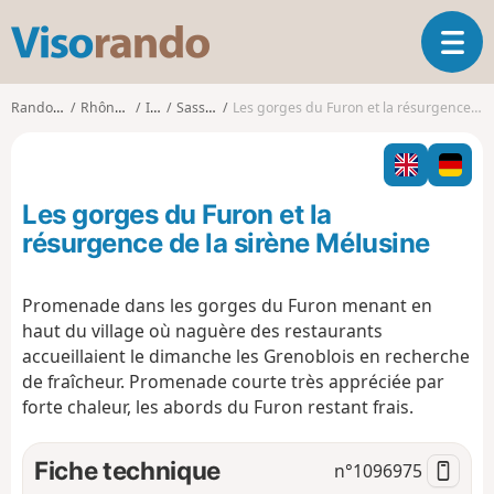
V
O
i
u
s
v
o
Randonnées
Rhône-Alpes
Isère
Sassenage
Les gorges du Furon et la résurgence de la sirène Mélusine
r
r
i
a
r
n
l
d
Les gorges du Furon et la
a
o
n
résurgence de la sirène Mélusine
a
v
Promenade dans les gorges du Furon menant en
i
haut du village où naguère des restaurants
g
a
accueillaient le dimanche les Grenoblois en recherche
t
de fraîcheur. Promenade courte très appréciée par
i
forte chaleur, les abords du Furon restant frais.
o
n
Fiche technique
n°
1096975