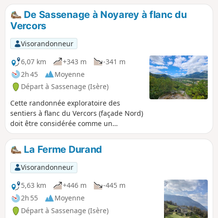
De Sassenage à Noyarey à flanc du
Vercors
Visorandonneur
6,07 km
+343 m
-341 m
2h 45
Moyenne
Départ à Sassenage (Isère)
Cette randonnée exploratoire des
sentiers à flanc du Vercors (façade Nord)
doit être considérée comme un
entraînement si plus haut il fait froid.
Trois points de vue dont deux
La Ferme Durand
aménagés. Pour autant, sur ce trajet, le
changement de pente incessant n'est
Visorandonneur
pas pour déplaire au randonneur ou
coureur qui voudrait s'attaquer plus
5,63 km
+446 m
-445 m
tard à la draille menant au plateau du
2h 55
Moyenne
Sornin. Cette randonnée n'est agréable
Départ à Sassenage (Isère)
que par temps sec car les pentes