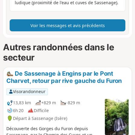
ludique (proximité de l'eau et cuves de Sassenage).
Voir les messages et avis précédents
Autres randonnées dans le
secteur
De Sassenage à Engins par le Pont
Charvet, retour par rive gauche du Furon
Visorandonneur
13,83 km
+829 m
-829 m
6h 20
Difficile
Départ à Sassenage (Isère)
Découverte des Gorges du Furon depuis
Sassenage, par le Chemin des Cuves et un