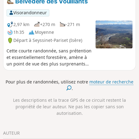
Belvédère des Vouillants
Visorandonneur
2,97 km
+270 m
-271 m
1h 35
Moyenne
Départ à Seyssinet-Pariset (Isère)
Cette courte randonnée, sans prétention
et essentiellement forestière, amène à
un point de vue des plus surprenants
sur le Bois des Vouillants, la cuvette
grenobloise et les montagnes des
Pour plus de randonnées, utilisez notre
moteur de recherche
alentours. 20/07/2023 Message de la
.
modération : Le point de départ de la
randonnée a dû être modifié pour éviter
Les descriptions et la trace GPS de ce circuit restent la
un passage sur propriété privée.
propriété de leur auteur. Ne pas les copier sans son
autorisation.
AUTEUR