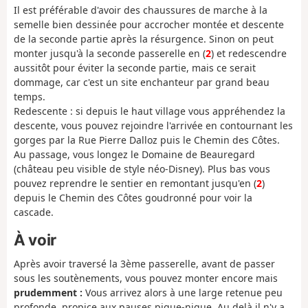
Il est préférable d'avoir des chaussures de marche à la
semelle bien dessinée pour accrocher montée et descente
de la seconde partie après la résurgence. Sinon on peut
monter jusqu'à la seconde passerelle en (
2
) et redescendre
aussitôt pour éviter la seconde partie, mais ce serait
dommage, car c'est un site enchanteur par grand beau
temps.
Redescente : si depuis le haut village vous appréhendez la
descente, vous pouvez rejoindre l'arrivée en contournant les
gorges par la Rue Pierre Dalloz puis le Chemin des Côtes.
Au passage, vous longez le Domaine de Beauregard
(château peu visible de style néo-Disney). Plus bas vous
pouvez reprendre le sentier en remontant jusqu'en (
2
)
depuis le Chemin des Côtes goudronné pour voir la
cascade.
À voir
Après avoir traversé la 3ème passerelle, avant de passer
sous les soutènements, vous pouvez monter encore mais
prudemment :
Vous arrivez alors à une large retenue peu
profonde, propice aux pauses pique-nique. Au delà il n'y a