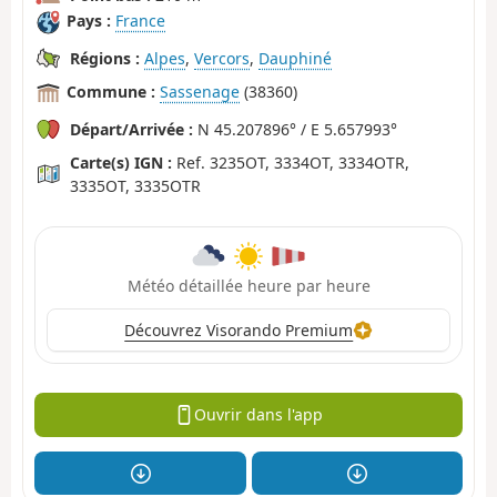
Pays :
France
Régions :
Alpes
,
Vercors
,
Dauphiné
Commune :
Sassenage
(38360)
Départ/Arrivée :
N 45.207896° / E 5.657993°
Carte(s) IGN :
Ref. 3235OT, 3334OT, 3334OTR,
3335OT, 3335OTR
Météo détaillée heure par heure
Découvrez Visorando Premium
Ouvrir dans l'app