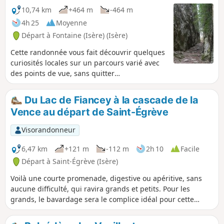
10,74 km
+464 m
-464 m
4h 25
Moyenne
Départ à Fontaine (Isère) (Isère)
Cette randonnée vous fait découvrir quelques
curiosités locales sur un parcours varié avec
des points de vue, sans quitter
l'agglomération grenobloise, le départ étant
au pied du terminus du tramway Ligne A " La
Du Lac de Fiancey à la cascade de la
Poya". Les passages variés par Les Vouillants
Vence au départ de Saint-Égrève
sont décrits dans une autre randonnée sous
Visorando et peuvent être intégrés en plus
Visorandonneur
pour les bons marcheurs.
6,47 km
+121 m
-112 m
2h 10
Facile
Départ à Saint-Égrève (Isère)
Voilà une courte promenade, digestive ou apéritive, sans
aucune difficulté, qui ravira grands et petits. Pour les
grands, le bavardage sera le complice idéal pour cette
balade, les petits, quant à eux, pourront jeter des pierres
dans la Vence ou faire quelques ricochets.