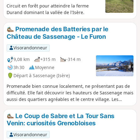
glissent après la pluie.
Circuit en forêt pour atteindre la ferme
Durand dominant la vallée de l'Isère.
Promenade des Batteries par le
Château de Sassenage - Le Furon
Visorandonneur
9,08 km
+315 m
-314 m
3h 30
Moyenne
Départ à Sassenage (Isère)
Promenade bien connue localement, ne présentant pas de
difficulté. Elle fait découvrir les hauteurs de Sassenage mais
aussi des quartiers agréables et le centre village. Les
"Batteries" sont un ouvrage défensif de la "ceinture de fer"
de la fin du 19eme : plusieurs emplacements de batteries,
Le Coup de Sabre et La Tour Sans
vides de leurs pièces d'artillerie. Vous documenter sur leur
Venin: curiosités Grenobloises
fonction avant.
Visorandonneur