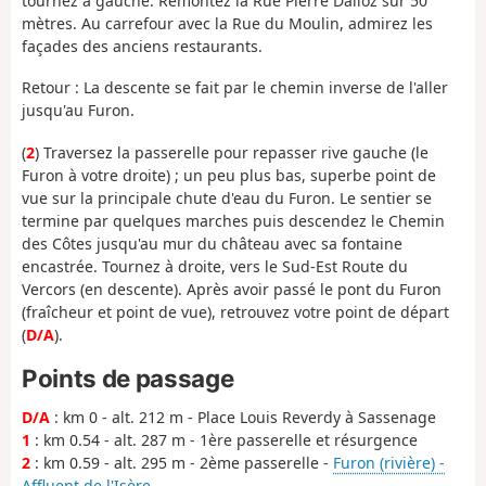
tournez à gauche. Remontez la Rue Pierre Dalloz sur 50
mètres. Au carrefour avec la Rue du Moulin, admirez les
façades des anciens restaurants.
Retour : La descente se fait par le chemin inverse de l'aller
jusqu'au Furon.
(
2
) Traversez la passerelle pour repasser rive gauche (le
Furon à votre droite) ; un peu plus bas, superbe point de
vue sur la principale chute d'eau du Furon. Le sentier se
termine par quelques marches puis descendez le Chemin
des Côtes jusqu'au mur du château avec sa fontaine
encastrée. Tournez à droite, vers le Sud-Est Route du
Vercors (en descente). Après avoir passé le pont du Furon
(fraîcheur et point de vue), retrouvez votre point de départ
(
D/A
).
Points de passage
D/A
: km 0 - alt. 212 m - Place Louis Reverdy à Sassenage
1
: km 0.54 - alt. 287 m - 1ère passerelle et résurgence
2
: km 0.59 - alt. 295 m - 2ème passerelle -
Furon (rivière) -
Affluent de l'Isère