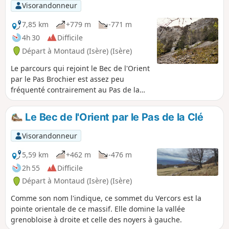
Visorandonneur
7,85 km
+779 m
-771 m
4h 30
Difficile
Départ à Montaud (Isère) (Isère)
Le parcours qui rejoint le Bec de l'Orient
par le Pas Brochier est assez peu
fréquenté contrairement au Pas de la
Clé que l'on empruntera au retour. Cette
randonnée bien que de moyenne
Le Bec de l'Orient par le Pas de la Clé
altitude, s'effectuant en pleine forêt sur
le versant Nord de la barrière du
Visorandonneur
Vercors, reste agréable même en pleine
canicule. Du belvédère de la croix du
5,59 km
+462 m
-476 m
Bec de l'Orient on essayera de deviner
2h 55
Difficile
son cheminement à travers bois et la
Départ à Montaud (Isère) (Isère)
montée au Pas Brochier. Itinéraire
comportant des passages aériens
Comme son nom l'indique, ce sommet du Vercors est la
pouvant incommoder les personnes
pointe orientale de ce massif. Elle domine la vallée
sujettes au vertige, à éviter
grenobloise à droite et celle des noyers à gauche.