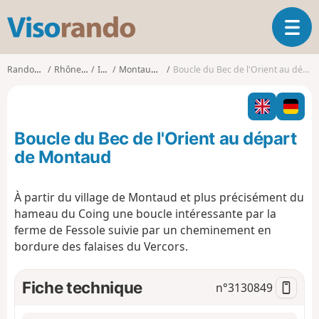
V
O
i
u
s
v
o
Randonnées
Rhône-Alpes
Isère
Montaud (Isère)
Boucle du Bec de l'Orient au départ de Montaud
r
r
i
a
r
n
l
d
Boucle du Bec de l'Orient au départ
a
o
n
de Montaud
a
v
À partir du village de Montaud et plus précisément du
i
hameau du Coing une boucle intéressante par la
g
a
ferme de Fessole suivie par un cheminement en
t
bordure des falaises du Vercors.
i
o
Fiche technique
n°
3130849
n