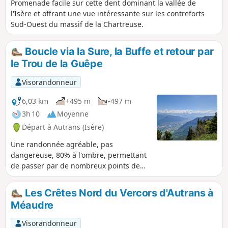
Promenade facile sur cette dent dominant la vallée de
l'Isère et offrant une vue intéressante sur les contreforts
Sud-Ouest du massif de la Chartreuse.
Boucle via la Sure, la Buffe et retour par
le Trou de la Guêpe
Visorandonneur
6,03 km
+495 m
-497 m
3h 10
Moyenne
Départ à Autrans (Isère)
Une randonnée agréable, pas
dangereuse, 80% à l'ombre, permettant
de passer par de nombreux points de
vue, particulièrement à la Sure (vue sur
la vallée de Grenoble-Voiron), et au
Les Crêtes Nord du Vercors d'Autrans à
sommet de la Buffe (vue à 360°) ainsi
Méaudre
qu'en différents points le long du
chemin. Edition du 27/05/2022 :- ajout
Visorandonneur