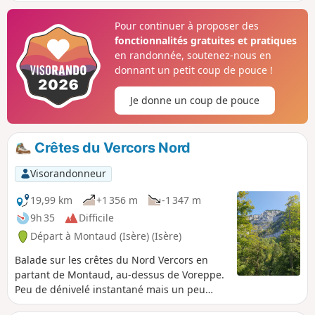
impérativement par temps humide en
raison des risques de glissades.
Pour continuer à proposer des
fonctionnalités gratuites et pratiques
en randonnée, soutenez-nous en
donnant un petit coup de pouce !
Je donne un coup de pouce
Crêtes du Vercors Nord
Visorandonneur
19,99 km
+1 356 m
-1 347 m
9h 35
Difficile
Départ à Montaud (Isère) (Isère)
Balade sur les crêtes du Nord Vercors en
partant de Montaud, au-dessus de Voreppe.
Peu de dénivelé instantané mais un peu
plus sur les crêtes. Vue dégagée tout le