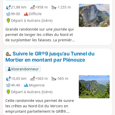
d'une boucle autour de la Sure.- ajout
de la position du trou de guêpe.
21,88 km
+958 m
-1 255 m
9h 00
Difficile
Départ à Autrans (Isère)
Grande randonnée sur une journée qui
permet de longer les crêtes du Nord et
de surplomber les falaises. La première
partie permet d'avoir de très belles
vues. Prévoir un hébergement le soir
Suivre le GR®9 jusqu'au Tunnel du
car l'arrivée est différente du départ. Le
Mortier en montant par Plénouze
lendemain un autre parcours permettra
de regagner la voiture. À faire à partir
Visorandonneur
du printemps lorsque la neige a fondu.
10,65 km
+563 m
-565 m
4h 40
Moyenne
Départ à Autrans (Isère)
Cette randonnée vous permet de suivre
les crêtes au Nord-Est du Vercors en
empruntant partiellement le GR®9.