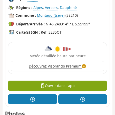
Régions :
Alpes
,
Vercors
,
Dauphiné
Commune :
Montaud (Isère)
(38210)
Départ/Arrivée :
N 45.248314° / E 5.55199°
Carte(s) IGN :
Ref. 3235OT
Météo détaillée heure par heure
Découvrez Visorando Premium
Ouvrir dans l'app
Photos