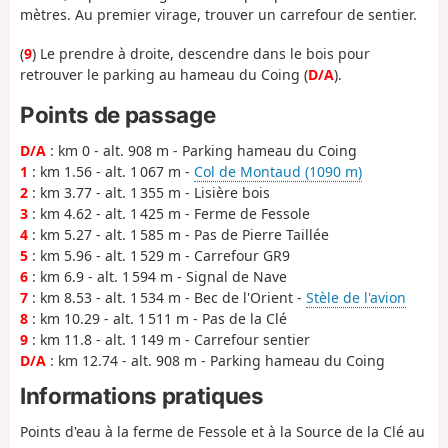
mètres. Au premier virage, trouver un carrefour de sentier.
(
9
) Le prendre à droite, descendre dans le bois pour
retrouver le parking au hameau du Coing (
D/A
).
Points de passage
D/A
: km 0 - alt. 908 m - Parking hameau du Coing
1
: km 1.56 - alt. 1 067 m -
Col de Montaud (1090 m)
2
: km 3.77 - alt. 1 355 m - Lisière bois
3
: km 4.62 - alt. 1 425 m - Ferme de Fessole
4
: km 5.27 - alt. 1 585 m - Pas de Pierre Taillée
5
: km 5.96 - alt. 1 529 m - Carrefour GR9
6
: km 6.9 - alt. 1 594 m - Signal de Nave
7
: km 8.53 - alt. 1 534 m - Bec de l'Orient -
Stèle de l'avion
8
: km 10.29 - alt. 1 511 m - Pas de la Clé
9
: km 11.8 - alt. 1 149 m - Carrefour sentier
D/A
: km 12.74 - alt. 908 m - Parking hameau du Coing
Informations pratiques
Points d'eau à la ferme de Fessole et à la Source de la Clé au