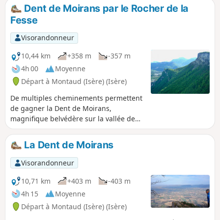
long.
Dent de Moirans par le Rocher de la
Fesse
Visorandonneur
10,44 km
+358 m
-357 m
4h 00
Moyenne
Départ à Montaud (Isère) (Isère)
De multiples cheminements permettent
de gagner la Dent de Moirans,
magnifique belvédère sur la vallée de
l'Isère. La boucle proposée permet de
passer par les falaises du Rocher de la
La Dent de Moirans
Fesse à la montée puis de redescendre
par la Combe, itinéraire plus fréquenté.
Visorandonneur
10,71 km
+403 m
-403 m
4h 15
Moyenne
Départ à Montaud (Isère) (Isère)