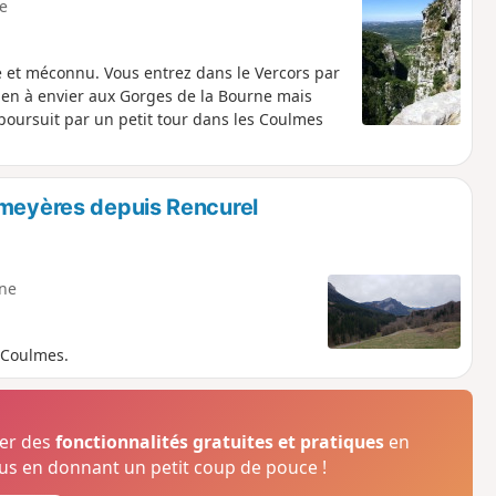
le
 et méconnu. Vous entrez dans le Vercors par
rien à envier aux Gorges de la Bourne mais
oursuit par un petit tour dans les Coulmes
omeyères depuis Rencurel
ne
s Coulmes.
ser des
fonctionnalités gratuites et pratiques
en
s en donnant un petit coup de pouce !