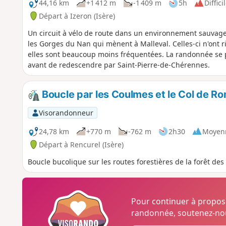
44,16 km
+1 412 m
-1 409 m
5h
Diffici
Départ à Izeron (Isère)
Un circuit à vélo de route dans un environnement sauvage
les Gorges du Nan qui mènent à Malleval. Celles-ci n'ont 
elles sont beaucoup moins fréquentées. La randonnée se p
avant de redescendre par Saint-Pierre-de-Chérennes.
Boucle par les Coulmes et le Col de R
Visorandonneur
24,78 km
+770 m
-762 m
2h30
Moyen
Départ à Rencurel (Isère)
Boucle bucolique sur les routes forestières de la forêt de
Pour continuer à propo
randonnée, soutenez-nou