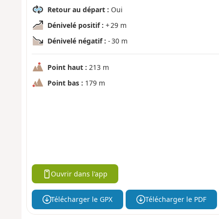
Retour au départ :
Oui
Dénivelé positif :
+ 29 m
Dénivelé négatif :
- 30 m
Point haut :
213 m
Point bas :
179 m
Ouvrir dans l'app
Télécharger le GPX
Télécharger le PDF