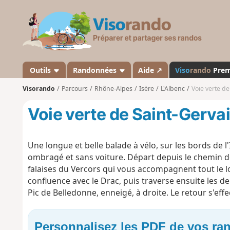
V
i
s
o
r
a
Outils
Randonnées
Aide ↗
Viso
rando
Pre
n
Visorando
Parcours
Rhône-Alpes
Isère
L'Albenc
Voie verte de
d
o
Voie verte de Saint-Gerva
Une longue et belle balade à vélo, sur les bords de l'I
ombragé et sans voiture. Départ depuis le chemin de
falaises du Vercors qui vous accompagnent tout le lon
confluence avec le Drac, puis traverse ensuite les de
Pic de Belledonne, enneigé, à droite. Le retour s'effec
Personnalisez les PDF de vos r