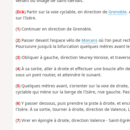
venant du village de Saint-Gervais.
(
D/A
) Partir sur la voie cyclable, en direction de
Grenoble
.
sur l'Isère.
(
1
) Continuer en direction de Grenoble.
(
2
) Passer devant l'espace vélo de
Moirans
où l'on peut rech
Poursuivre jusqu'à la bifurcation quelques mètres avant le 
(
3
) Obliquer à gauche, direction Veurey-Voroise, et traverser
(
4
) À sa sortie, aller à droite et effectuer une boucle afin 
sous un pont routier, et atteindre le suivant.
(
5
) Quelques mètres avant, s'orienter sur la voie de droite,
cyclable qui mène sur la berge de l'Isère, rive gauche. Pas
(
6
) Y passer dessous, puis prendre la piste à droite, et en
l'Isère. À sa sortie, tourner à droite, direction de Valence, L
(
7
) Virer en épingle à droite, direction Valence - Saint-Egrè