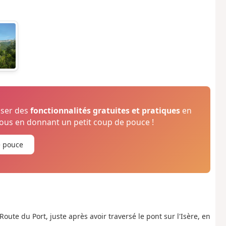
oser des
fonctionnalités gratuites et pratiques
en
us en donnant un petit coup de pouce !
e pouce
 Route du Port, juste après avoir traversé le pont sur l'Isère, en