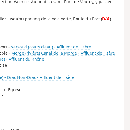
irection Valence. Au pont suivant, Pont de Veurey, y passer
ller jusqu'au parking de la voie verte, Route du Port (
D/A
).
Port -
Versoud (cours d'eau) - Affluent de l'Isère
oble -
Morge (rivière) Canal de la Morge - Affluent de l'isère
ère) - Affluent du Rhône
oise
e) - Drac Noir-Drac - Affluent de l'Isère
Saint-Egrève
ce
sur le pont.