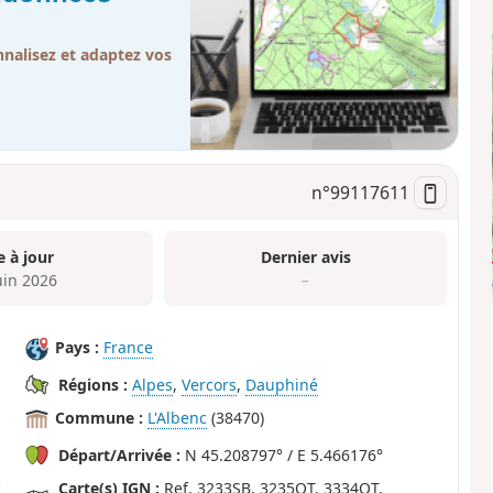
nalisez et adaptez vos
n°
99117611
e à jour
Dernier avis
uin 2026
–
Pays :
France
Régions :
Alpes
,
Vercors
,
Dauphiné
Commune :
L'Albenc
(38470)
Départ/Arrivée :
N 45.208797° / E 5.466176°
Carte(s) IGN :
Ref. 3233SB, 3235OT, 3334OT,