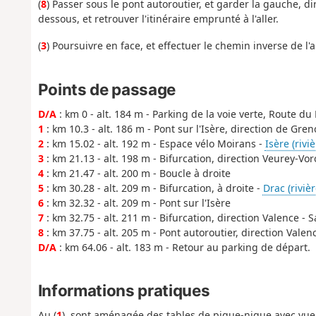
(
8
) Passer sous le pont autoroutier, et garder la gauche, d
dessous, et retrouver l'itinéraire emprunté à l'aller.
(
3
) Poursuivre en face, et effectuer le chemin inverse de l'a
Points de passage
D/A
: km 0 - alt. 184 m - Parking de la voie verte, Route du 
1
: km 10.3 - alt. 186 m - Pont sur l'Isère, direction de Gren
2
: km 15.02 - alt. 192 m - Espace vélo Moirans -
Isère (rivi
3
: km 21.13 - alt. 198 m - Bifurcation, direction Veurey-Vor
4
: km 21.47 - alt. 200 m - Boucle à droite
5
: km 30.28 - alt. 209 m - Bifurcation, à droite -
Drac (rivièr
6
: km 32.32 - alt. 209 m - Pont sur l'Isère
7
: km 32.75 - alt. 211 m - Bifurcation, direction Valence - 
8
: km 37.75 - alt. 205 m - Pont autoroutier, direction Valen
D/A
: km 64.06 - alt. 183 m - Retour au parking de départ.
Informations pratiques
Au (
1
), sont aménagée des tables de pique-nique avec vue 