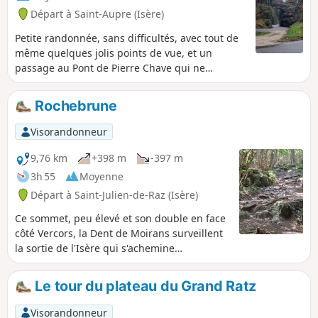
Départ à Saint-Aupre (Isère)
Petite randonnée, sans difficultés, avec tout de
même quelques jolis points de vue, et un
passage au Pont de Pierre Chave qui ne
manque pas d'originalité.
Rochebrune
Visorandonneur
9,76 km
+398 m
-397 m
3h 55
Moyenne
Départ à Saint-Julien-de-Raz (Isère)
Ce sommet, peu élevé et son double en face
côté Vercors, la Dent de Moirans surveillent
la sortie de l'Isère qui s'achemine
tranquillement vers le Rhône et l'entrée des
nuages porteurs de pluie et de neige
Le tour du plateau du Grand Ratz
poussés par les vents du Nord.
Remarquable belvédère sur les vallées, c'est
Visorandonneur