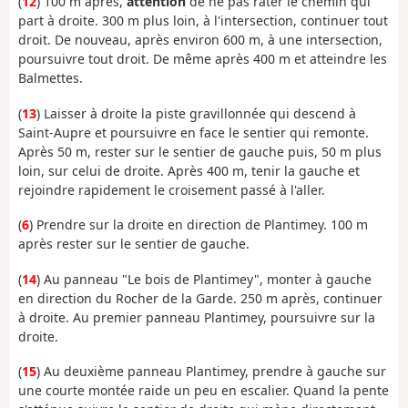
(
12
) 100 m après,
attention
de ne pas rater le chemin qui
part à droite. 300 m plus loin, à l'intersection, continuer tout
droit. De nouveau, après environ 600 m, à une intersection,
poursuivre tout droit. De même après 400 m et atteindre les
Balmettes.
(
13
) Laisser à droite la piste gravillonnée qui descend à
Saint-Aupre et poursuivre en face le sentier qui remonte.
Après 50 m, rester sur le sentier de gauche puis, 50 m plus
loin, sur celui de droite. Après 400 m, tenir la gauche et
rejoindre rapidement le croisement passé à l'aller.
(
6
) Prendre sur la droite en direction de Plantimey. 100 m
après rester sur le sentier de gauche.
(
14
) Au panneau "Le bois de Plantimey", monter à gauche
en direction du Rocher de la Garde. 250 m après, continuer
à droite. Au premier panneau Plantimey, poursuivre sur la
droite.
(
15
) Au deuxième panneau Plantimey, prendre à gauche sur
une courte montée raide un peu en escalier. Quand la pente