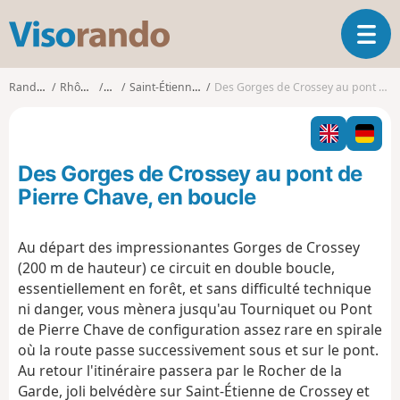
V
O
i
u
s
v
o
Randonnées
Rhône-Alpes
Isère
Saint-Étienne-de-Crossey
Des Gorges de Crossey au pont de Pierre Chave, en boucle
r
r
i
a
r
n
l
d
Des Gorges de Crossey au pont de
a
o
n
Pierre Chave, en boucle
a
v
Au départ des impressionantes Gorges de Crossey
i
(200 m de hauteur) ce circuit en double boucle,
g
a
essentiellement en forêt, et sans difficulté technique
t
ni danger, vous mènera jusqu'au Tourniquet ou Pont
i
de Pierre Chave de configuration assez rare en spirale
o
où la route passe successivement sous et sur le pont.
n
Au retour l'itinéraire passera par le Rocher de la
Garde, joli belvédère sur Saint-Étienne de Crossey et