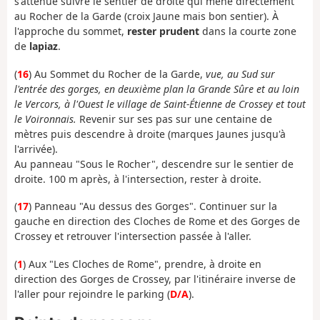
s'atténue suivre le sentier de droite qui mène directement
au Rocher de la Garde (croix Jaune mais bon sentier). À
l'approche du sommet,
rester prudent
dans la courte zone
de
lapiaz
.
(
16
) Au Sommet du Rocher de la Garde,
vue, au Sud sur
l'entrée des gorges, en deuxième plan la Grande Sûre et au loin
le Vercors, à l'Ouest le village de Saint-Étienne de Crossey et tout
le Voironnais.
Revenir sur ses pas sur une centaine de
mètres puis descendre à droite (marques Jaunes jusqu'à
l'arrivée).
Au panneau "Sous le Rocher", descendre sur le sentier de
droite. 100 m après, à l'intersection, rester à droite.
(
17
) Panneau "Au dessus des Gorges". Continuer sur la
gauche en direction des Cloches de Rome et des Gorges de
Crossey et retrouver l'intersection passée à l'aller.
(
1
) Aux "Les Cloches de Rome", prendre, à droite en
direction des Gorges de Crossey, par l'itinéraire inverse de
l'aller pour rejoindre le parking (
D/A
).