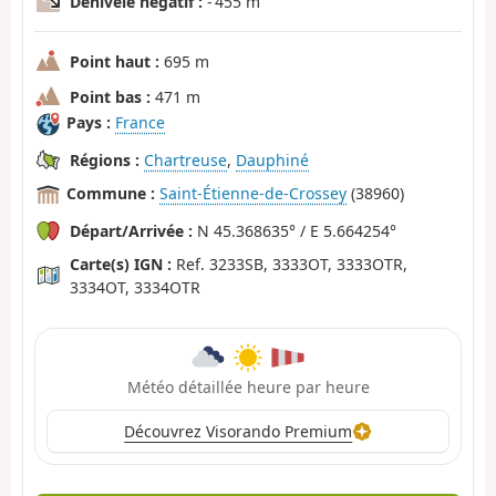
Dénivelé négatif :
- 455 m
Point haut :
695 m
Point bas :
471 m
Pays :
France
Régions :
Chartreuse
,
Dauphiné
Commune :
Saint-Étienne-de-Crossey
(38960)
Départ/Arrivée :
N 45.368635° / E 5.664254°
Carte(s) IGN :
Ref. 3233SB, 3333OT, 3333OTR,
3334OT, 3334OTR
Météo détaillée heure par heure
Découvrez Visorando Premium