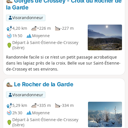
Gorges de Crossey - Croix du Rocher de
la Garde
Visorandonneur
4,20 km
+226 m
-227 m
1h 50
Moyenne
Départ à Saint-Étienne-de-Crossey
(Isère)
Randonnée facile si ce n'est un petit passage acrobatique
dans les lapiaz près de la croix. Belle vue sur Saint-Étienne-
de-Crossey et ses environs.
Le Rocher de la Garde
Visorandonneur
5,29 km
+335 m
-334 m
2h 30
Moyenne
Départ à Saint-Étienne-de-Crossey
(Isère)