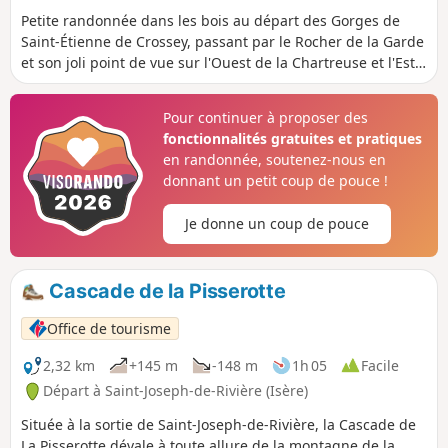
Petite randonnée dans les bois au départ des Gorges de
Saint-Étienne de Crossey, passant par le Rocher de la Garde
et son joli point de vue sur l'Ouest de la Chartreuse et l'Est
du Pays Voironnais.
Pour continuer à proposer des
fonctionnalités gratuites et pratiques
en randonnée, soutenez-nous en
donnant un petit coup de pouce !
Je donne un coup de pouce
Cascade de la Pisserotte
Office de tourisme
2,32 km
+145 m
-148 m
1h 05
Facile
Départ à Saint-Joseph-de-Rivière (Isère)
Située à la sortie de Saint-Joseph-de-Rivière, la Cascade de
La Pisserotte dévale à toute allure de la montagne de la