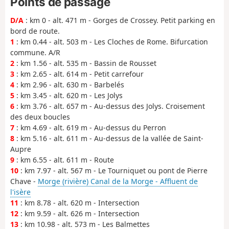
Points de passage
D/A
: km 0 - alt. 471 m - Gorges de Crossey. Petit parking en
bord de route.
1
: km 0.44 - alt. 503 m - Les Cloches de Rome. Bifurcation
commune. A/R
2
: km 1.56 - alt. 535 m - Bassin de Rousset
3
: km 2.65 - alt. 614 m - Petit carrefour
4
: km 2.96 - alt. 630 m - Barbelés
5
: km 3.45 - alt. 620 m - Les Jolys
6
: km 3.76 - alt. 657 m - Au-dessus des Jolys. Croisement
des deux boucles
7
: km 4.69 - alt. 619 m - Au-dessus du Perron
8
: km 5.16 - alt. 611 m - Au-dessus de la vallée de Saint-
Aupre
9
: km 6.55 - alt. 611 m - Route
10
: km 7.97 - alt. 567 m - Le Tourniquet ou pont de Pierre
Chave -
Morge (rivière) Canal de la Morge - Affluent de
l'isère
11
: km 8.78 - alt. 620 m - Intersection
12
: km 9.59 - alt. 626 m - Intersection
13
: km 10.98 - alt. 573 m - Les Balmettes