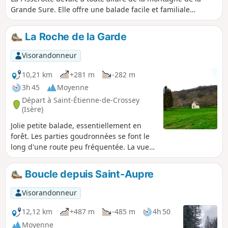
Grande Sure. Elle offre une balade facile et familiale
jusqu'au pied de la cascade. Encaissée dans la montagne,
elle est un havre de fraîcheur et un site calme et reposant.
La Roche de la Garde
Cette cascade de 64 m de haut est accessible facilement en
15 min de marche. Elle est particulièrement
Visorandonneur
impressionnante en mars/avril avec son fort débit d'eau dû
aux fontes des neiges.
10,21 km
+281 m
-282 m
3h 45
Moyenne
Départ à Saint-Étienne-de-Crossey
(Isère)
Jolie petite balade, essentiellement en
forêt. Les parties goudronnées se font le
long d'une route peu fréquentée. La vue
depuis le rocher de la Garde est très
agréable.
Boucle depuis Saint-Aupre
Visorandonneur
12,12 km
+487 m
-485 m
4h 50
Moyenne