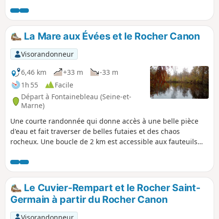
Canon. Attention ! Le calcul automatique sous-estime les
circonvolutions dans les parcours de rochers des sentiers
Denecourt-Colinet. Comptez 19 km et 400 m de dénivelé
positif.
La Mare aux Évées et le Rocher Canon
Visorandonneur
6,46 km
+33 m
-33 m
1h 55
Facile
Départ à Fontainebleau (Seine-et-
Marne)
Une courte randonnée qui donne accès à une belle pièce
d'eau et fait traverser de belles futaies et des chaos
rocheux. Une boucle de 2 km est accessible aux fauteuils
roulants (voir la rubrique des informations pratiques).
Le Cuvier-Rempart et le Rocher Saint-
Germain à partir du Rocher Canon
Visorandonneur