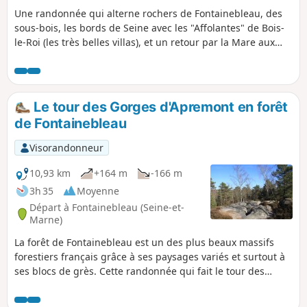
Une randonnée qui alterne rochers de Fontainebleau, des
sous-bois, les bords de Seine avec les "Affolantes" de Bois-
le-Roi (les très belles villas), et un retour par la Mare aux
Évées. Attention: le Rocher Canon devient très encombré le
week-end dès qu'il fait beau.
Le tour des Gorges d'Apremont en forêt
de Fontainebleau
Visorandonneur
10,93 km
+164 m
-166 m
3h 35
Moyenne
Départ à Fontainebleau (Seine-et-
Marne)
La forêt de Fontainebleau est un des plus beaux massifs
forestiers français grâce à ses paysages variés et surtout à
ses blocs de grès. Cette randonnée qui fait le tour des
Gorges d'Apremont en suivant le sentier Denecourt-Colinet
n°6 vous permettra d'en apprécier toute sa beauté mais