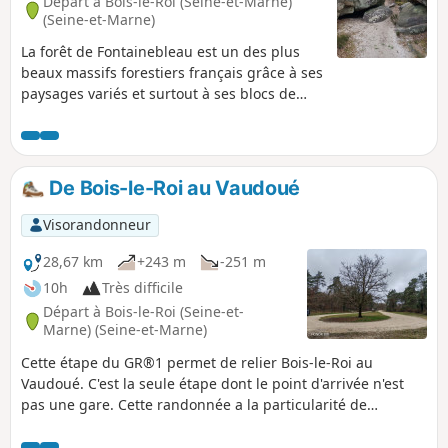
Départ à Bois-le-Roi (Seine-et-Marne)
(Seine-et-Marne)
La forêt de Fontainebleau est un des plus
beaux massifs forestiers français grâce à ses
paysages variés et surtout à ses blocs de
grès. Cette randonnée qui passe par les
rochers Cuvier-Châtillon, les gorges
d’Apremont et les rochers du Mont Ussy vous
permettra d'en apprécier toute sa beauté
De Bois-le-Roi au Vaudoué
mais aussi toute sa fragilité due à la fois à
l'érosion naturelle mais aussi à celle
Visorandonneur
provoquée par une hyper fréquentation
humaine, proximité de la région parisienne
28,67 km
+243 m
-251 m
oblige.
10h
Très difficile
Départ à Bois-le-Roi (Seine-et-
Marne) (Seine-et-Marne)
Cette étape du GR®1 permet de relier Bois-le-Roi au
Vaudoué. C'est la seule étape dont le point d'arrivée n'est
pas une gare. Cette randonnée a la particularité de
traverser la Forêt de Fontainebleau et ses nombreux et
beaux rochers. Plusieurs curiosités sont présentes dans ce