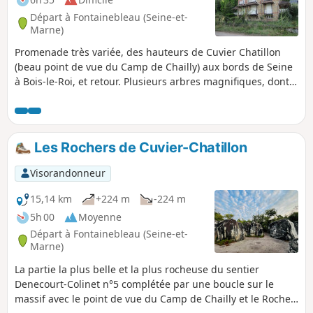
Départ à Fontainebleau (Seine-et-
Marne)
Promenade très variée, des hauteurs de Cuvier Chatillon
(beau point de vue du Camp de Chailly) aux bords de Seine
à Bois-le-Roi, et retour. Plusieurs arbres magnifiques, dont
un Cryptomeria du japon sur la route de la Table du grand
Maître et quelques gros chênes sous le Point de Vue du
camp de Chailly. Magnifique passage dans les Rochers de
Cuvier Châtillon (versant Nord).
Les Rochers de Cuvier-Chatillon
Visorandonneur
15,14 km
+224 m
-224 m
5h 00
Moyenne
Départ à Fontainebleau (Seine-et-
Marne)
La partie la plus belle et la plus rocheuse du sentier
Denecourt-Colinet n°5 complétée par une boucle sur le
massif avec le point de vue du Camp de Chailly et le Rocher