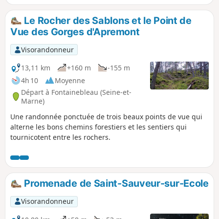
aussi toute sa fragilité due à la fois à l'érosion naturelle et à
la fréquentation humaine, proximité de la région parisienne
Le Rocher des Sablons et le Point de
oblige.
Vue des Gorges d'Apremont
Visorandonneur
13,11 km
+160 m
-155 m
4h 10
Moyenne
Départ à Fontainebleau (Seine-et-
Marne)
Une randonnée ponctuée de trois beaux points de vue qui
alterne les bons chemins forestiers et les sentiers qui
tournicotent entre les rochers.
Promenade de Saint-Sauveur-sur-Ecole
Visorandonneur