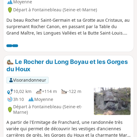
Moyenne
Départ à Fontainebleau (Seine-et-Marne)
Du beau Rocher Saint-Germain et sa Grotte aux Cristaux, au
surprenant Rocher Canon, en passant par la Table du
Grand Maître, les Longues Vallées et la Butte Saint-Louis.
Attention ! Le calcul automatique sous-estime les
circonvolutions dans les parcours de rochers des sentiers
Bleus. Comptez 18 km et 300 m de dénivelé positif. Pour la
durée, comptez 6 heures de marche.
Le Rocher du Long Boyau et les Gorges
du Houx
Visorandonneur
10,02 km
+114 m
-122 m
3h 10
Moyenne
Départ à Fontainebleau (Seine-et-
Marne)
A partir de l'Ermitage de Franchard, une randonnée très
variée qui permet de découvrir les vestiges d'anciennes
carrières de grès, les Gorges du Houx et la charmante Mare