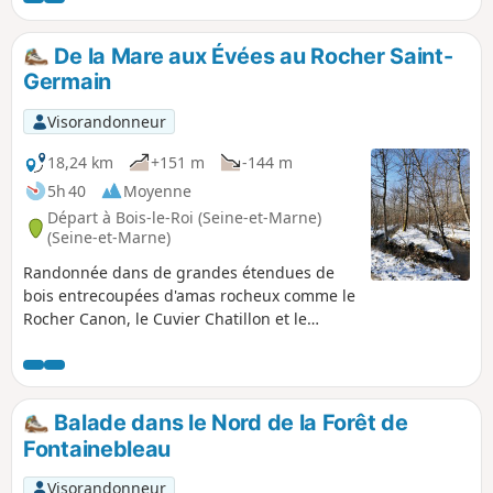
tronçon, totalement forestier : l'arbre du Carrefour des
Longues Vallées, les rochers de Cuvier Chatillon, le point de
De la Mare aux Évées au Rocher Saint-
vue des Gorges d'Apremont et les Gorges de Franchard (à
Germain
visiter en moyennant une distance en plus) ainsi que la
Chapelle du Prieuré Notre-Dame de Franchard et l'église du
Visorandonneur
Vaudoué.
18,24 km
+151 m
-144 m
5h 40
Moyenne
Départ à Bois-le-Roi (Seine-et-Marne)
(Seine-et-Marne)
Randonnée dans de grandes étendues de
bois entrecoupées d'amas rocheux comme le
Rocher Canon, le Cuvier Chatillon et le
Rocher Saint-Germain.
Balade dans le Nord de la Forêt de
Fontainebleau
Visorandonneur