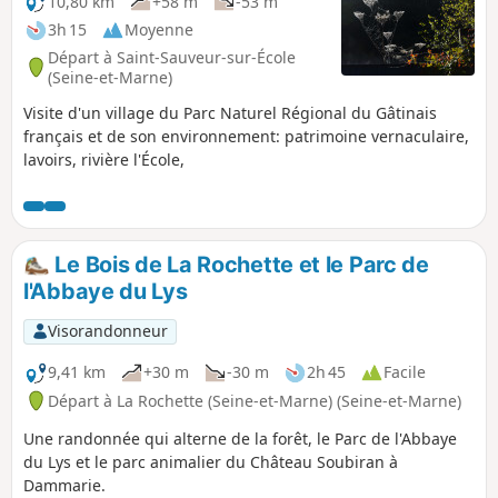
10,80 km
+58 m
-53 m
3h 15
Moyenne
Départ à Saint-Sauveur-sur-École
(Seine-et-Marne)
Visite d'un village du Parc Naturel Régional du Gâtinais
français et de son environnement: patrimoine vernaculaire,
lavoirs, rivière l'École,
Le Bois de La Rochette et le Parc de
l'Abbaye du Lys
Visorandonneur
9,41 km
+30 m
-30 m
2h 45
Facile
Départ à La Rochette (Seine-et-Marne) (Seine-et-Marne)
Une randonnée qui alterne de la forêt, le Parc de l'Abbaye
du Lys et le parc animalier du Château Soubiran à
Dammarie.