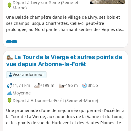
Départ à Livry-sur-Seine (Seine-et-
Marne)
Une Balade champêtre dans le village de Livry, ses bois et
ses champs jusqu'à Chartrettes. Celle-ci peut-être
prolongée, au Nord par le charmant sentier des Vignes de
Vaux-le-Pénil ( + 2 X 5 km)pour les marcheurs chevronnés.
La Tour de la Vierge et autres points de
vue depuis Arbonne-la-Forêt
Visorandonneur
11,74 km
+199 m
-196 m
3h 55
Moyenne
Départ à Arbonne-la-Forêt (Seine-et-Marne)
Une promenade d'une demi-journée qui permet d'accéder à
la Tour de La Vierge, aux aqueducs de la Vanne et du Loing,
et les points de vue de Hurlevent et des Hautes Plaines. Le
tout en suivant une partie du GR®®11 à travers de beaux