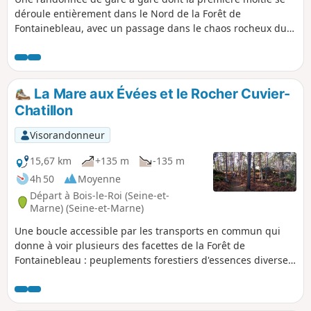
déroule entièrement dans le Nord de la Forêt de
Fontainebleau, avec un passage dans le chaos rocheux du
Rocher Canon puis à la mystérieuse Mare aux Évées.
Ensuite, le parcours, nettement plus urbain, traverse
quelques zones résidentielles. Il s'achève enfin sur le
chemin de halage de la Seine.
La Mare aux Évées et le Rocher Cuvier-
Chatillon
Visorandonneur
15,67 km
+135 m
-135 m
4h 50
Moyenne
Départ à Bois-le-Roi (Seine-et-
Marne) (Seine-et-Marne)
Une boucle accessible par les transports en commun qui
donne à voir plusieurs des facettes de la Forêt de
Fontainebleau : peuplements forestiers d'essences diverses,
mares et chaos rocheux. Le superbe point de vue du Camp
de Chailly peut être l'occasion d'une agréable halte.