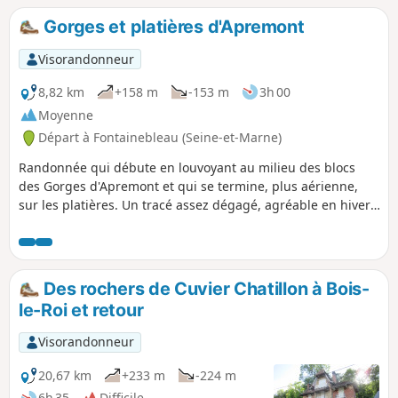
côtoie la très belle Mare aux Sangliers.
Gorges et platières d'Apremont
Visorandonneur
8,82 km
+158 m
-153 m
3h 00
Moyenne
Départ à Fontainebleau (Seine-et-Marne)
Randonnée qui débute en louvoyant au milieu des blocs
des Gorges d'Apremont et qui se termine, plus aérienne,
sur les platières. Un tracé assez dégagé, agréable en hiver,
mais plus fréquenté au printemps et en été de par sa
proximité avec Barbizon.
Des rochers de Cuvier Chatillon à Bois-
le-Roi et retour
Visorandonneur
20,67 km
+233 m
-224 m
6h 35
Difficile