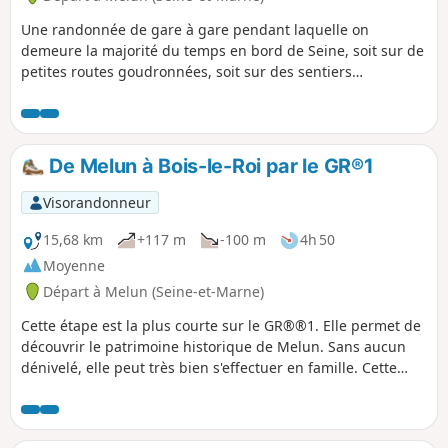
Une randonnée de gare à gare pendant laquelle on
demeure la majorité du temps en bord de Seine, soit sur de
petites routes goudronnées, soit sur des sentiers
ombragés. La Collégiale Notre-Dame à Melun et l'église de
Boissettes apportent une touche patrimoniale à cette
randonnée.
De Melun à Bois-le-Roi par le GR®1
Visorandonneur
15,68 km
+117 m
-100 m
4h 50
Moyenne
Départ à Melun (Seine-et-Marne)
Cette étape est la plus courte sur le GR®®1. Elle permet de
découvrir le patrimoine historique de Melun. Sans aucun
dénivelé, elle peut très bien s'effectuer en famille. Cette
randonnée sert d'approche à la Forêt de Fontainebleau,
dont la traversée sera plus difficile. La randonnée peut se
découper en trois parties : une première et une troisième