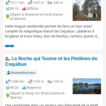
19,11 km
+237 m
-240 m
6h 10
Difficile
Départ à Arbonne-la-Forêt (Seine-
et-Marne)
Cette longue randonnée permet de faire un tour assez
complet du magnifique massif de Coquibus : platières à
bruyères et trous d'eau, bois de feuillus, rochers, points de
vue, aménagements de l’aqueduc de la Vanne (marches en
grès)...
La Roche qui Tourne et les Platières de
Coquibus
Visorandonneur
13,86 km
+124 m
-124 m
4h 20
Moyenne
Départ à Noisy-sur-École (Seine-et-
Marne)
Une randonnée dans un secteur peu fréquenté de la Forêt