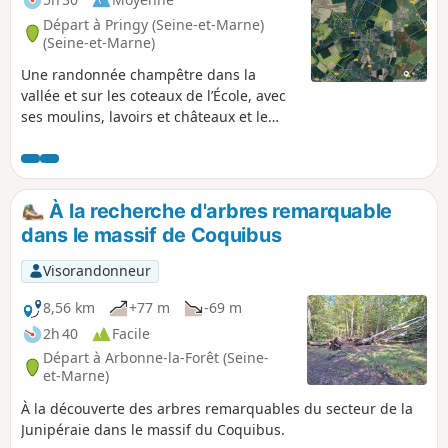
Départ à Pringy (Seine-et-Marne)
(Seine-et-Marne)
Une randonnée champêtre dans la
vallée et sur les coteaux de l’École, avec
ses moulins, lavoirs et châteaux et le
parc de la ville. Attention toutefois à la
boue en période pluvieuse.
À la recherche d'arbres remarquable
dans le massif de Coquibus
Visorandonneur
8,56 km
+77 m
-69 m
2h 40
Facile
Départ à Arbonne-la-Forêt (Seine-
et-Marne)
À la découverte des arbres remarquables du secteur de la
Junipéraie dans le massif du Coquibus.