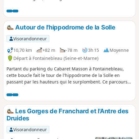
aux Pigeons. En cours de route, plusieurs vastes points de
vue, de nombreux rochers spectaculaires et la curieuse
Grotte du Serment. N.B. Le dénivelé et le temps affichés
semblent sous-estimés : compter de l'ordre de 250 mètres
Autour de l'hippodrome de la Solle
et 4 heures de marche.
Visorandonneur
10,70 km
+82 m
-78 m
3h 15
Moyenne
Départ à Fontainebleau (Seine-et-Marne)
Partant du parking du Cabaret Masson à Fontainebleau,
cette boucle fait le tour de l'hippodrome de la Solle en
passant par les hauteurs qui le surplombent. Ce parcours
permet de découvrir différents aspects de la forêt : chaos
de rochers (sans difficulté), chemins et sentiers forestiers,
puis emprunte la route des Hauteurs de la Solle avec un
belvédère qui offre une vue panoramique sur le champ de
Les Gorges de Franchard et l'Antre des
courses.
Druides
Visorandonneur