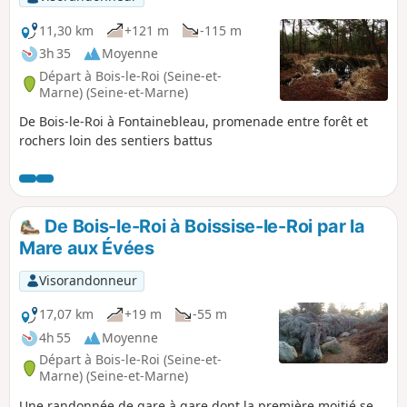
11,30 km
+121 m
-115 m
3h 35
Moyenne
Départ à Bois-le-Roi (Seine-et-
Marne) (Seine-et-Marne)
De Bois-le-Roi à Fontainebleau, promenade entre forêt et
rochers loin des sentiers battus
De Bois-le-Roi à Boissise-le-Roi par la
Mare aux Évées
Visorandonneur
17,07 km
+19 m
-55 m
4h 55
Moyenne
Départ à Bois-le-Roi (Seine-et-
Marne) (Seine-et-Marne)
Une randonnée de gare à gare dont la première moitié se