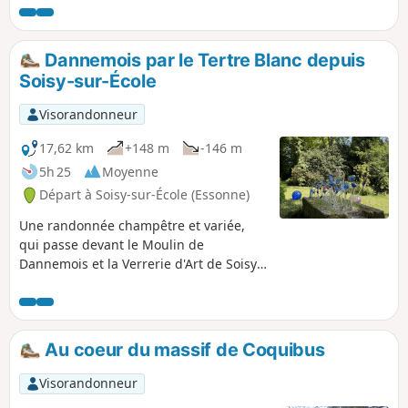
rochers et des parcours de liaisons tranquilles pour se
détendre. Attention: comptez 13 km et 300m de dénivelé
positif. C'est assez dynamique pour une randonnée
Dannemois par le Tertre Blanc depuis
relativement courte.
Soisy-sur-École
Visorandonneur
17,62 km
+148 m
-146 m
5h 25
Moyenne
Départ à Soisy-sur-École (Essonne)
Une randonnée champêtre et variée,
qui passe devant le Moulin de
Dannemois et la Verrerie d'Art de Soisy-
sur-École. Durée: Il faut compter
davantage de temps si vous voulez voir
le travail des maîtres verriers (gratuit). A
éviter en période de chasse.
Au coeur du massif de Coquibus
Visorandonneur