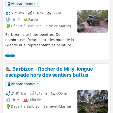
p
Visorandonneur
5,21 km
+54 m
-55 m
1h 40
Facile
Départ à Barbizon (Seine-et-Marne)
Barbizon la cité des peintres. De
nombreuses fresques sur les murs de la
Grande Rue, représentant les peintures
de nos grands peintres. Et la sculpture
naturelle d'une roche représentant
"l'Eléphant".
Barbizon - Rocher de Milly, longue
escapade hors des sentiers battus
Visorandonneur
21,81 km
+313 m
-305 m
7h 05
Difficile
Départ à Barbizon (Seine-et-Marne)