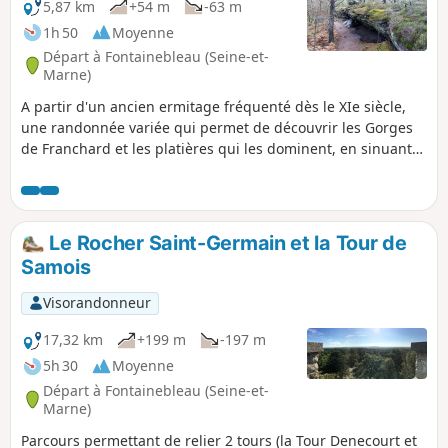
5,87 km
+54 m
-63 m
1h 50
Moyenne
Départ à Fontainebleau (Seine-et-
Marne)
A partir d'un ancien ermitage fréquenté dès le XIe siècle,
une randonnée variée qui permet de découvrir les Gorges
de Franchard et les platières qui les dominent, en sinuant
entre les rochers et les nombreux abris sous roche, dont la
fameuse Antre des Druides.N.B. Le dénivelé est sans doute
plus élevé qu'affiché : compter de l'ordre de 100 mètres et 2
bonnes heures de marche.
Le Rocher Saint-Germain et la Tour de
Samois
Visorandonneur
17,32 km
+199 m
-197 m
5h 30
Moyenne
Départ à Fontainebleau (Seine-et-
Marne)
Parcours permettant de relier 2 tours (la Tour Denecourt et