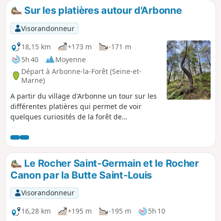
Sur les platières autour d'Arbonne
Visorandonneur
18,15 km
+173 m
-171 m
5h 40
Moyenne
Départ à Arbonne-la-Forêt (Seine-et-
Marne)
A partir du village d'Arbonne un tour sur les
différentes platières qui permet de voir
quelques curiosités de la forêt de
Fontainebleau, comme un petit mausolée,
un auvent gravé, une grotte, un abri de
carrier, ....
Le Rocher Saint-Germain et le Rocher
Canon par la Butte Saint-Louis
Visorandonneur
16,28 km
+195 m
-195 m
5h 10