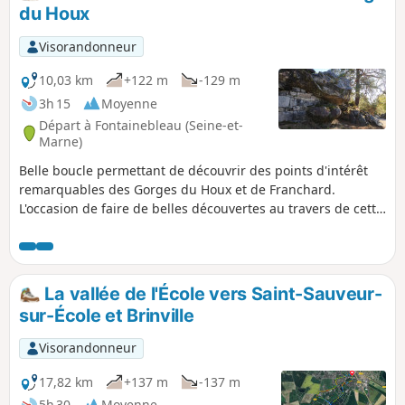
du Houx
Visorandonneur
10,03 km
+122 m
-129 m
3h 15
Moyenne
Départ à Fontainebleau (Seine-et-
Marne)
Belle boucle permettant de découvrir des points d'intérêt
remarquables des Gorges du Houx et de Franchard.
L'occasion de faire de belles découvertes au travers de cette
partie réputée du massif de Fontainebleau.
La vallée de l'École vers Saint-Sauveur-
sur-École et Brinville
Visorandonneur
17,82 km
+137 m
-137 m
5h 30
Moyenne