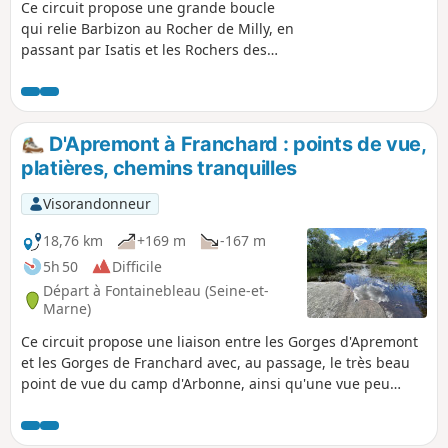
Ce circuit propose une grande boucle
qui relie Barbizon au Rocher de Milly, en
passant par Isatis et les Rochers des
Sablons (très belles carrières de grès). Il
rejoint ensuit le point de vue de
Hurlevent, traverse la belle et sauvage
platière de la Touche aux Mulets, puis,
D'Apremont à Franchard : points de vue,
après avoir retraversé le Rocher de
platières, chemins tranquilles
Milly, gagne Franchard puis les Gorges
d'Apremont et le point de vue André
Visorandonneur
Billy. Beaucoup de sections "sauvages"
et peu fréquentées.
18,76 km
+169 m
-167 m
5h 50
Difficile
Départ à Fontainebleau (Seine-et-
Marne)
Ce circuit propose une liaison entre les Gorges d'Apremont
et les Gorges de Franchard avec, au passage, le très beau
point de vue du camp d'Arbonne, ainsi qu'une vue peu
fréquentée sur le Désert d'Apremont. Il utilise quelques
portions des sentiers Denecourt-Colinet, parcourt quelques
sentiers d'une tranquillité absolue et aux noms poétiques et