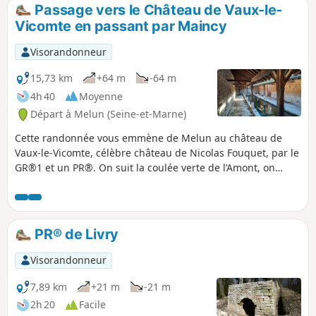
partie urbaine avec la traversée de Melun, Vaux-le-Pénil,
Passage vers le Château de Vaux-le-
Chartrettes et Bois-le-Roi, séparées par une courte portion
Vicomte en passant par Maincy
boisée.
Visorandonneur
15,73 km
+64 m
-64 m
4h 40
Moyenne
Départ à Melun (Seine-et-Marne)
Cette randonnée vous emmène de Melun au château de
Vaux-le-Vicomte, célèbre château de Nicolas Fouquet, par le
GR®1 et un PR®. On suit la coulée verte de l’Amont, on
passe à travers le village briard pittoresque de Maincy, «
petite cité de caractère », puis un passage près du château
de Vaux-le-Vicomte et de ses jardins à la française.
PR® de Livry
Visorandonneur
7,89 km
+21 m
-21 m
2h 20
Facile