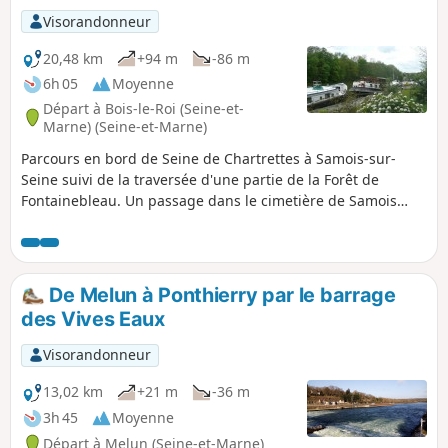
Visorandonneur
20,48 km
+94 m
-86 m
6h 05
Moyenne
Départ à Bois-le-Roi (Seine-et-
Marne) (Seine-et-Marne)
Parcours en bord de Seine de Chartrettes à Samois-sur-
Seine suivi de la traversée d'une partie de la Forêt de
Fontainebleau. Un passage dans le cimetière de Samois
permet de voir la tombe de Django Reinhardt.
De Melun à Ponthierry par le barrage
des Vives Eaux
Visorandonneur
13,02 km
+21 m
-36 m
3h 45
Moyenne
Départ à Melun (Seine-et-Marne)