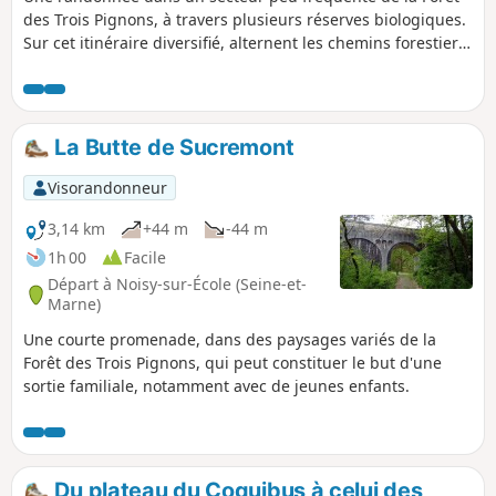
des Trois Pignons, à travers plusieurs réserves biologiques.
Sur cet itinéraire diversifié, alternent les chemins forestiers,
les sentiers qui se faufilent entre les rochers et les parcours
dégagés sur les platières. Une randonnée qui nécessite un
bon sens de l'orientation.
La Butte de Sucremont
Visorandonneur
3,14 km
+44 m
-44 m
1h 00
Facile
Départ à Noisy-sur-École (Seine-et-
Marne)
Une courte promenade, dans des paysages variés de la
Forêt des Trois Pignons, qui peut constituer le but d'une
sortie familiale, notamment avec de jeunes enfants.
Du plateau du Coquibus à celui des