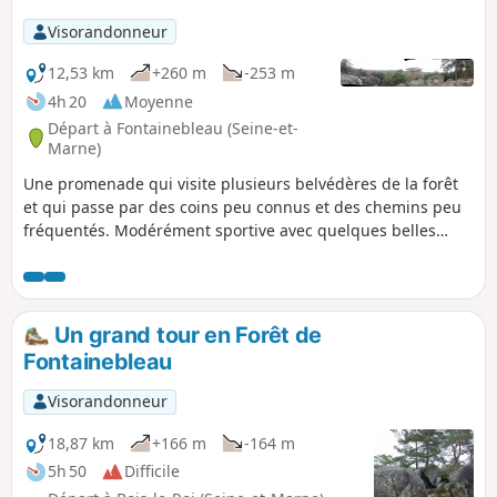
Visorandonneur
12,53 km
+260 m
-253 m
4h 20
Moyenne
Départ à Fontainebleau (Seine-et-
Marne)
Une promenade qui visite plusieurs belvédères de la forêt
et qui passe par des coins peu connus et des chemins peu
fréquentés. Modérément sportive avec quelques belles
montées.
Un grand tour en Forêt de
Fontainebleau
Visorandonneur
18,87 km
+166 m
-164 m
5h 50
Difficile