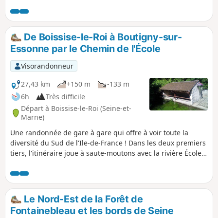
De Boissise-le-Roi à Boutigny-sur-
Essonne par le Chemin de l'École
Visorandonneur
27,43 km
+150 m
-133 m
6h
Très difficile
Départ à Boissise-le-Roi (Seine-et-
Marne)
Une randonnée de gare à gare qui offre à voir toute la
diversité du Sud de l'Ile-de-France ! Dans les deux premiers
tiers, l'itinéraire joue à saute-moutons avec la rivière École,
avec ses anciens moulins et ses innombrables lavoirs. On
déambule ensuite sur une platière avec son paysage
typique de lande à bruyère. On termine par un parcours
essentiellement en forêt. Un château et quelques églises
Le Nord-Est de la Forêt de
romanes ou gothiques ajoutent au très riche patrimoine de
Fontainebleau et les bords de Seine
cette randonnée.