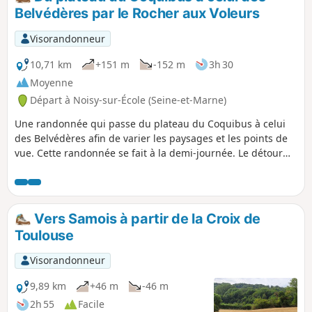
Belvédères par le Rocher aux Voleurs
Visorandonneur
10,71 km
+151 m
-152 m
3h 30
Moyenne
Départ à Noisy-sur-École (Seine-et-Marne)
Une randonnée qui passe du plateau du Coquibus à celui
des Belvédères afin de varier les paysages et les points de
vue. Cette randonnée se fait à la demi-journée. Le détour
par le "Chapeau de Napoléon" est supprimé: passage trop
délicat pour un intérêt limité.
Vers Samois à partir de la Croix de
Toulouse
Visorandonneur
9,89 km
+46 m
-46 m
2h 55
Facile