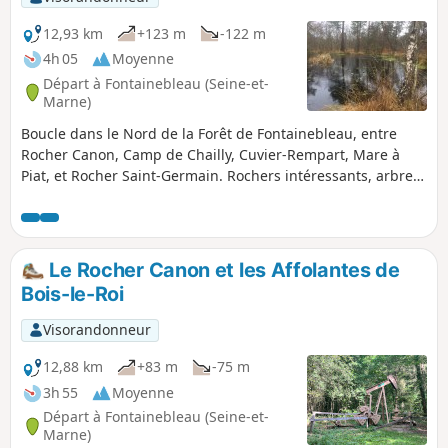
12,93 km
+123 m
-122 m
4h 05
Moyenne
Départ à Fontainebleau (Seine-et-
Marne)
Boucle dans le Nord de la Forêt de Fontainebleau, entre
Rocher Canon, Camp de Chailly, Cuvier-Rempart, Mare à
Piat, et Rocher Saint-Germain. Rochers intéressants, arbres
remarquables, points de vue variés.
Le Rocher Canon et les Affolantes de
Bois-le-Roi
Visorandonneur
12,88 km
+83 m
-75 m
3h 55
Moyenne
Départ à Fontainebleau (Seine-et-
Marne)