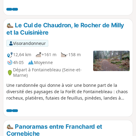
Le Cul de Chaudron, le Rocher de Milly
et la Cuisinière
Visorandonneur
12,64 km
+161 m
-158 m
4h 05
Moyenne
Départ à Fontainebleau (Seine-et-
Marne)
Une randonnée qui donne à voir une bonne part de la
diversité des paysages de la Forêt de Fontainebleau : chaos
rocheux, platières, futaies de feuillus, pinèdes, landes à
bruyère, mares et points de vue étendus.
Panoramas entre Franchard et
Cornebiche