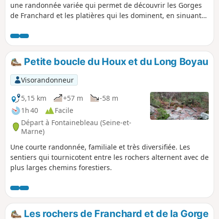
une randonnée variée qui permet de découvrir les Gorges
de Franchard et les platières qui les dominent, en sinuant
entre les rochers et les nombreux abris sous roche, dont la
fameuse Antre des Druides.N.B. Le dénivelé est sans doute
plus élevé qu'affiché : compter de l'ordre de 100 mètres et 2
bonnes heures de marche.
Petite boucle du Houx et du Long Boyau
Visorandonneur
5,15 km
+57 m
-58 m
1h 40
Facile
Départ à Fontainebleau (Seine-et-
Marne)
Une courte randonnée, familiale et très diversifiée. Les
sentiers qui tournicotent entre les rochers alternent avec de
plus larges chemins forestiers.
Les rochers de Franchard et de la Gorge