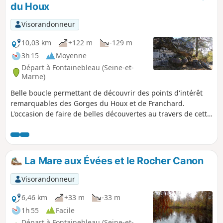
du Houx
Visorandonneur
10,03 km
+122 m
-129 m
3h 15
Moyenne
Départ à Fontainebleau (Seine-et-
Marne)
Belle boucle permettant de découvrir des points d'intérêt
remarquables des Gorges du Houx et de Franchard.
L'occasion de faire de belles découvertes au travers de cette
partie réputée du massif de Fontainebleau.
La Mare aux Évées et le Rocher Canon
Visorandonneur
6,46 km
+33 m
-33 m
1h 55
Facile
Départ à Fontainebleau (Seine-et-