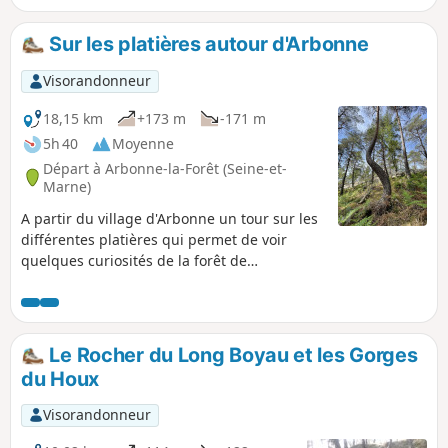
Sur les platières autour d'Arbonne
Visorandonneur
18,15 km
+173 m
-171 m
5h 40
Moyenne
Départ à Arbonne-la-Forêt (Seine-et-
Marne)
A partir du village d'Arbonne un tour sur les
différentes platières qui permet de voir
quelques curiosités de la forêt de
Fontainebleau, comme un petit mausolée,
un auvent gravé, une grotte, un abri de
carrier, ....
Le Rocher du Long Boyau et les Gorges
du Houx
Visorandonneur