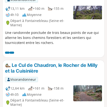
13,11 km
+160 m
-155 m
4h 10
Moyenne
Départ à Fontainebleau (Seine-et-
Marne)
Une randonnée ponctuée de trois beaux points de vue qui
alterne les bons chemins forestiers et les sentiers qui
tournicotent entre les rochers.
Le Cul de Chaudron, le Rocher de Milly
et la Cuisinière
Visorandonneur
12,64 km
+161 m
-158 m
4h 05
Moyenne
Départ à Fontainebleau (Seine-et-
Marne)