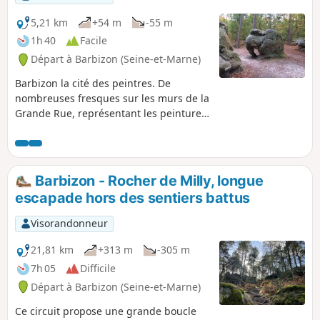
5,21 km
+54 m
-55 m
1h 40
Facile
Départ à Barbizon (Seine-et-Marne)
Barbizon la cité des peintres. De
nombreuses fresques sur les murs de la
Grande Rue, représentant les peintures
de nos grands peintres. Et la sculpture
naturelle d'une roche représentant
"l'Eléphant".
Barbizon - Rocher de Milly, longue
escapade hors des sentiers battus
Visorandonneur
21,81 km
+313 m
-305 m
7h 05
Difficile
Départ à Barbizon (Seine-et-Marne)
Ce circuit propose une grande boucle