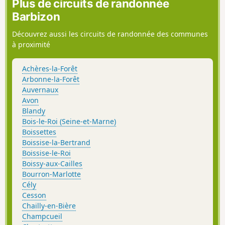
Plus de circuits de randonnée
Barbizon
Découvrez aussi les circuits de randonnée des communes
à proximité
Achères-la-Forêt
Arbonne-la-Forêt
Auvernaux
Avon
Blandy
Bois-le-Roi (Seine-et-Marne)
Boissettes
Boissise-la-Bertrand
Boissise-le-Roi
Boissy-aux-Cailles
Bourron-Marlotte
Cély
Cesson
Chailly-en-Bière
Champcueil