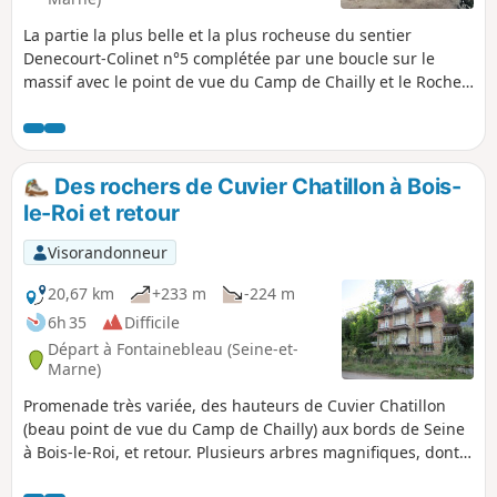
La partie la plus belle et la plus rocheuse du sentier
Denecourt-Colinet n°5 complétée par une boucle sur le
massif avec le point de vue du Camp de Chailly et le Rocher
Canon. Attention ! Le calcul automatique sous-estime les
circonvolutions dans les parcours de rochers des sentiers
Denecourt-Colinet. Comptez 19 km et 400 m de dénivelé
positif.
Des rochers de Cuvier Chatillon à Bois-
le-Roi et retour
Visorandonneur
20,67 km
+233 m
-224 m
6h 35
Difficile
Départ à Fontainebleau (Seine-et-
Marne)
Promenade très variée, des hauteurs de Cuvier Chatillon
(beau point de vue du Camp de Chailly) aux bords de Seine
à Bois-le-Roi, et retour. Plusieurs arbres magnifiques, dont
un Cryptomeria du japon sur la route de la Table du grand