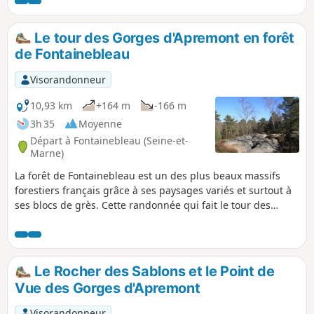
Maître et quelques gros chênes sous le Point de Vue du
camp de Chailly. Magnifique passage dans les Rochers de
Cuvier Châtillon (versant Nord).
Le tour des Gorges d'Apremont en forêt
de Fontainebleau
Visorandonneur
10,93 km
+164 m
-166 m
3h 35
Moyenne
Départ à Fontainebleau (Seine-et-
Marne)
La forêt de Fontainebleau est un des plus beaux massifs
forestiers français grâce à ses paysages variés et surtout à
ses blocs de grès. Cette randonnée qui fait le tour des
Gorges d'Apremont en suivant le sentier Denecourt-Colinet
n°6 vous permettra d'en apprécier toute sa beauté mais
aussi toute sa fragilité due à la fois à l'érosion naturelle et à
la fréquentation humaine, proximité de la région parisienne
Le Rocher des Sablons et le Point de
oblige.
Vue des Gorges d'Apremont
Visorandonneur