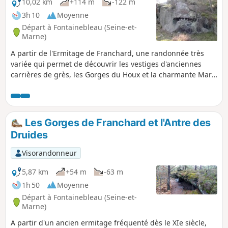
10,02 km
+114 m
-122 m
3h 10
Moyenne
Départ à Fontainebleau (Seine-et-
Marne)
A partir de l'Ermitage de Franchard, une randonnée très
variée qui permet de découvrir les vestiges d'anciennes
carrières de grès, les Gorges du Houx et la charmante Mare
aux Pigeons. En cours de route, plusieurs vastes points de
vue, de nombreux rochers spectaculaires et la curieuse
Grotte du Serment. N.B. Le dénivelé et le temps affichés
semblent sous-estimés : compter de l'ordre de 250 mètres
Les Gorges de Franchard et l'Antre des
et 4 heures de marche.
Druides
Visorandonneur
5,87 km
+54 m
-63 m
1h 50
Moyenne
Départ à Fontainebleau (Seine-et-
Marne)
A partir d'un ancien ermitage fréquenté dès le XIe siècle,