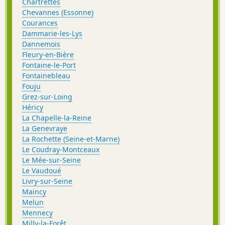
Chartrettes
Chevannes (Essonne)
Courances
Dammarie-les-Lys
Dannemois
Fleury-en-Bière
Fontaine-le-Port
Fontainebleau
Fouju
Grez-sur-Loing
Héricy
La Chapelle-la-Reine
La Genevraye
La Rochette (Seine-et-Marne)
Le Coudray-Montceaux
Le Mée-sur-Seine
Le Vaudoué
Livry-sur-Seine
Maincy
Melun
Mennecy
Milly-la-Forêt