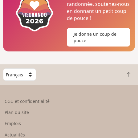
randonnée, soutenez-nous
en donnant un petit coup
de pouce !
Je donne un coup de
pouce
C
R
h
e
o
t
i
o
s
CGU et confidentialité
u
i
r
s
Plan du site
e
s
n
e
Emplois
h
z
Actualités
a
u