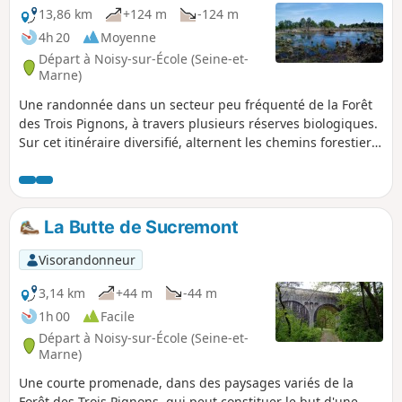
13,86 km
+124 m
-124 m
4h 20
Moyenne
Départ à Noisy-sur-École (Seine-et-
Marne)
Une randonnée dans un secteur peu fréquenté de la Forêt
des Trois Pignons, à travers plusieurs réserves biologiques.
Sur cet itinéraire diversifié, alternent les chemins forestiers,
les sentiers qui se faufilent entre les rochers et les parcours
dégagés sur les platières. Une randonnée qui nécessite un
bon sens de l'orientation.
La Butte de Sucremont
Visorandonneur
3,14 km
+44 m
-44 m
1h 00
Facile
Départ à Noisy-sur-École (Seine-et-
Marne)
Une courte promenade, dans des paysages variés de la
Forêt des Trois Pignons, qui peut constituer le but d'une