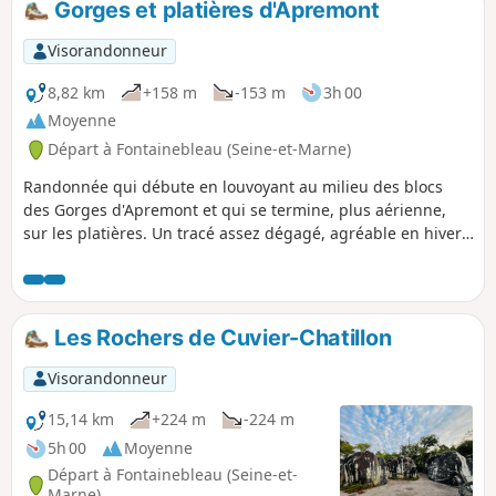
Gorges et platières d'Apremont
Visorandonneur
8,82 km
+158 m
-153 m
3h 00
Moyenne
Départ à Fontainebleau (Seine-et-Marne)
Randonnée qui débute en louvoyant au milieu des blocs
des Gorges d'Apremont et qui se termine, plus aérienne,
sur les platières. Un tracé assez dégagé, agréable en hiver,
mais plus fréquenté au printemps et en été de par sa
proximité avec Barbizon.
Les Rochers de Cuvier-Chatillon
Visorandonneur
15,14 km
+224 m
-224 m
5h 00
Moyenne
Départ à Fontainebleau (Seine-et-
Marne)