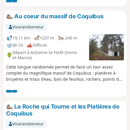
rochers et des parcours de liaisons tranquilles pour se
détendre. Attention: comptez 13 km et 300m de dénivelé
positif. C'est assez dynamique pour une randonnée
Au coeur du massif de Coquibus
relativement courte.
Visorandonneur
19,11 km
+237 m
-240 m
6h 10
Difficile
Départ à Arbonne-la-Forêt (Seine-
et-Marne)
Cette longue randonnée permet de faire un tour assez
complet du magnifique massif de Coquibus : platières à
bruyères et trous d'eau, bois de feuillus, rochers, points de
vue, aménagements de l’aqueduc de la Vanne (marches en
grès)...
La Roche qui Tourne et les Platières de
Coquibus
Visorandonneur