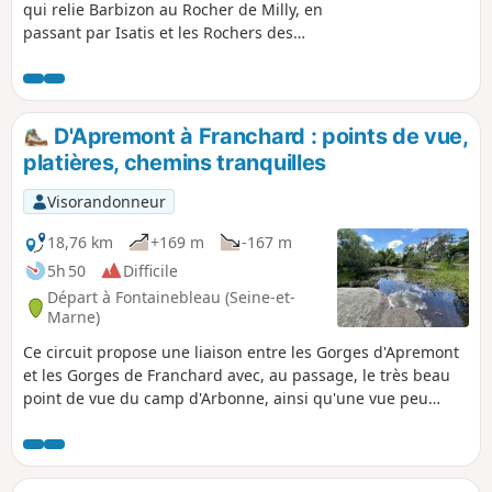
qui relie Barbizon au Rocher de Milly, en
passant par Isatis et les Rochers des
Sablons (très belles carrières de grès). Il
rejoint ensuit le point de vue de
Hurlevent, traverse la belle et sauvage
platière de la Touche aux Mulets, puis,
D'Apremont à Franchard : points de vue,
après avoir retraversé le Rocher de
platières, chemins tranquilles
Milly, gagne Franchard puis les Gorges
d'Apremont et le point de vue André
Visorandonneur
Billy. Beaucoup de sections "sauvages"
et peu fréquentées.
18,76 km
+169 m
-167 m
5h 50
Difficile
Départ à Fontainebleau (Seine-et-
Marne)
Ce circuit propose une liaison entre les Gorges d'Apremont
et les Gorges de Franchard avec, au passage, le très beau
point de vue du camp d'Arbonne, ainsi qu'une vue peu
fréquentée sur le Désert d'Apremont. Il utilise quelques
portions des sentiers Denecourt-Colinet, parcourt quelques
sentiers d'une tranquillité absolue et aux noms poétiques et
côtoie la très belle Mare aux Sangliers.