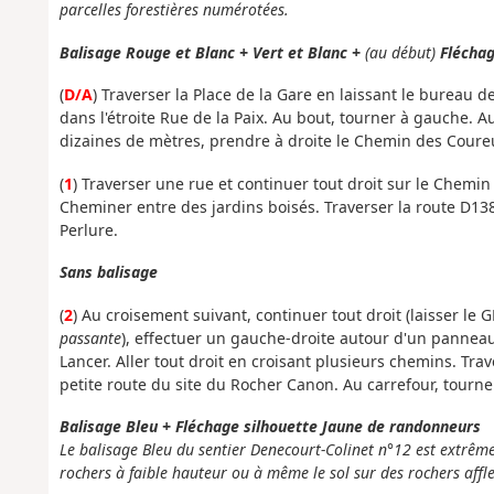
parcelles forestières numérotées.
Balisage Rouge et Blanc + Vert et Blanc +
(au début)
Fléchag
(
D/A
) Traverser la Place de la Gare en laissant le bureau d
dans l'étroite Rue de la Paix. Au bout, tourner à gauche. A
dizaines de mètres, prendre à droite le Chemin des Coure
(
1
) Traverser une rue et continuer tout droit sur le Chemi
Cheminer entre des jardins boisés. Traverser la route D138
Perlure.
Sans balisage
(
2
) Au croisement suivant, continuer tout droit (laisser le 
passante
), effectuer un gauche-droite autour d'un pannea
Lancer. Aller tout droit en croisant plusieurs chemins. Tr
petite route du site du Rocher Canon. Au carrefour, tourne
Balisage Bleu + Fléchage silhouette Jaune de randonneurs
Le balisage Bleu du sentier Denecourt-Colinet n°12 est extrêmeme
rochers à faible hauteur ou à même le sol sur des rochers affle