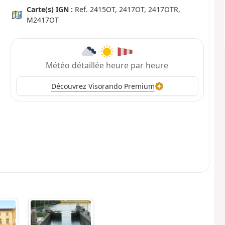
Carte(s) IGN :
Ref. 2415OT, 2417OT, 2417OTR,
M2417OT
Météo détaillée heure par heure
Découvrez Visorando Premium