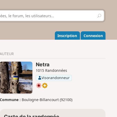
R
e
c
h
e
Inscription
Connexion
r
c
h
AUTEUR
e
r
Netra
1015 Randonnées
Visorandonneur
Commune :
Boulogne-Billancourt (92100)
Carte de la randonnée