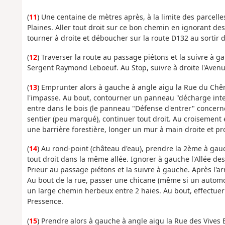
(
11
) Une centaine de mètres après, à la limite des parcell
Plaines. Aller tout droit sur ce bon chemin en ignorant de
tourner à droite et déboucher sur la route D132 au sortir de
(
12
) Traverser la route au passage piétons et la suivre à g
Sergent Raymond Leboeuf. Au Stop, suivre à droite l'Avenu
(
13
) Emprunter alors à gauche à angle aigu la Rue du Chên
l'impasse. Au bout, contourner un panneau "décharge interd
entre dans le bois (le panneau "Défense d'entrer" concerne
sentier (peu marqué), continuer tout droit. Au croisement e
une barrière forestière, longer un mur à main droite et p
(
14
) Au rond-point (château d'eau), prendre la 2ème à gau
tout droit dans la même allée. Ignorer à gauche l'Allée de
Prieur au passage piétons et la suivre à gauche. Après l'a
Au bout de la rue, passer une chicane (même si un automobi
un large chemin herbeux entre 2 haies. Au bout, effectuer
Pressence.
(
15
) Prendre alors à gauche à angle aigu la Rue des Vives 