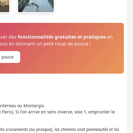
oser des
fonctionnalités gratuites et pratiques
en
us en donnant un petit coup de pouce !
e pouce
Montereau ou Montargis.
Paris). Si l'on arrive en sens inverse, voie 1, emprunter le
 les croisements (ou presque), les chemins sont panneautés et les