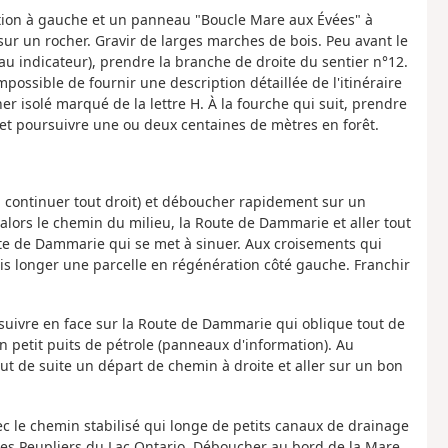
ation à gauche et un panneau "Boucle Mare aux Évées" à
sur un rocher. Gravir de larges marches de bois. Peu avant le
eau indicateur), prendre la branche de droite du sentier n°12.
 impossible de fournir une description détaillée de l'itinéraire
er isolé marqué de la lettre H. À la fourche qui suit, prendre
s et poursuivre une ou deux centaines de mètres en forêt.
eu continuer tout droit) et déboucher rapidement sur un
 alors le chemin du milieu, la Route de Dammarie et aller tout
oute de Dammarie qui se met à sinuer. Aux croisements qui
puis longer une parcelle en régénération côté gauche. Franchir
rsuivre en face sur la Route de Dammarie qui oblique tout de
 petit puits de pétrole (panneaux d'information). Au
out de suite un départ de chemin à droite et aller sur un bon
vec le chemin stabilisé qui longe de petits canaux de drainage
e des Peupliers du Lac Ontario. Déboucher au bord de la Mare