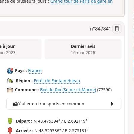
rance de plusieurs jours :
Grand tour de Paris de gare en
n°
847841
e à jour
Dernier avis
uin 2023
16 mai 2026
Pays :
France
Région :
Forêt de Fontainebleau
Commune :
Bois-le-Roi (Seine-et-Marne)
(77590)
Y aller en transports en commun
Départ :
N 48.475394° / E 2.692119°
Arrivée :
N 48.529336° / E 2.573131°