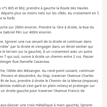
es n°s 805 et 802, prendre à gauche la Route des Hautes
s départs plus ou moins nets sur les côtés. Au croisement en T,
 la forêt.
auche sur 200m environ. Prendre la 1ère à droite, la Rue du
e Gabriel Péri sur 400m environ.
e. Ignorer une rue venant de la droite et continuer dans
ite" par la droite et s'engager dans un étroit sentier qui
 le terrain sur la gauche). À un croisement avec un autre
n T qui suit, suivre à droite un chemin entre 2 rus. Passer
rolonger Rue Danielle Casanova.
che, l'Allée des Mésanges. Au rond-point suivant, continuer
s Pinsons et descendre. Au Stop, traverser l'Avenue Charles
rrêt de bus, prendre à droite le Chemin de la Messe (impasse).
liste indélicat s'est garé en plein milieu) et prolonger sur
 un droite-gauche pour traverser l'Avenue Francis de
Eaux (laisser une croix métallique à main gauche). Ignorer