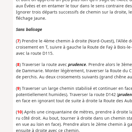
aux Évées et en entamer le tour dans le sens contraire des 
Ignorer trois départs successifs de chemin sur la droite, 
fléchage Jaune.
Sans balisage
(
7
) Prendre le 4ème chemin à droite (Nord-Ouest), l'Allée d
croisement en T, suivre à gauche la Route de Faÿ à Bois-le-
avec la route D115.
(
8
) Traverser la route avec
prudence
. Prendre alors le 3èm
de Dammarie. Monter légèrement, traverser la Route du Ch
de perchis. Au deux croisements suivants (grand chêne au
(
9
) Traverser un large chemin stabilisé et continuer en f
potentiellement humides). Traverser la route D142 (
pruden
en face en ignorant tout de suite à droite la Route des Au
(
10
) Après une cinquantaine de mètres, prendre à droite 
ru côté droit. Au bout, tourner à droite dans un chemin sta
en vue au loin en face). Prendre alors le 2ème chemin à g
ensuite à droite avec ce chemin.