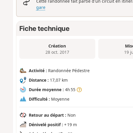
Cette randonnée fait partie d'un circuit en itiné
gare
Fiche technique
Création
Mis
28 oct. 2017
19 j
Activité :
Randonnée Pédestre
Distance :
17,07 km
Durée moyenne :
4h 55
Difficulté :
Moyenne
Retour au départ :
Non
Dénivelé positif :
+ 19 m