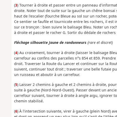
(
3
) Tourner à droite et passer entre un panneau d'inform
droite. Noter tout de suite sur la gauche un chêne bonsaï 
haut de l'escalier (fourche Bleue au sol sur un rocher, pot
Ce sentier se faufile et tournicote entre les rochers, il est
sur ce tronçon : bien suivre le balisage Bleu. Noter un roch
à droite et passer le rocher G. Sortir du dédale de rocher
Fléchage silhouette Jaune de randonneurs
(rare et discret)
(
4
) Au croisement, tourner à droite (laisser le balisage Bl
carrefour au confins des parcelles n°s 854 et 859. Prendre
droit. Traverser la Route du Lancer et continuer sur la R
suivent, continuer tout droit ; traverser une belle futaie 
un ruisseau et aboutir à un carrefour.
(
5
) Laisser 2 chemins à gauche et 2 chemins à droite, pou
suite à gauche (Nord-Nord-Ouest). Passer devant un ancien
carrefour suivant, tourner à droite à angle aigu, ignorer t
chemin stabilisé.
(
6
) À l'intersection suivante, virer à gauche (plein Nord) a
et dont on apprend un peu plus loin qu'il s'agit de l'Allé