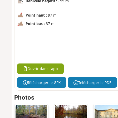
Dénivelé négatif :
- 55 m
Point haut :
97 m
Point bas :
37 m
Ouvrir dans l'app
Télécharger le GPX
Télécharger le PDF
Photos