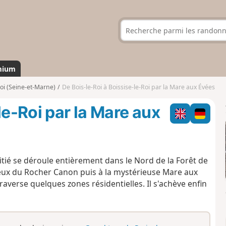
mium
Roi (Seine-et-Marne)
De Bois-le-Roi à Boissise-le-Roi par la Mare aux Évées
le-Roi par la Mare aux
ié se déroule entièrement dans le Nord de la Forêt de
eux du Rocher Canon puis à la mystérieuse Mare aux
raverse quelques zones résidentielles. Il s'achève enfin