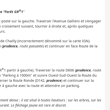
®
e "Forêt GR
1
"
e poste sur la gauche. Traverser l'Avenue Gallieni et s'engager
u croisement suivant, tourner à droite et, après quelques
urs.
n de Chailly (incorrectement dénommé sur la carte IGN).
 (
prudence
, route passante
) et continuer en face Route de la
®
GR
1 partir à gauche). Traverser la route D606 (
prudence
, route
u "Parking à 1000m" et suivre Ouest-Sud-Ouest la Route du
averser la Route Ronde (D142,
prudence
) et continuer sur la
r à gauche avec la route et atteindre un parking.
nt dense ; il est situé à toutes hauteurs : sur les arbres, sur les
urant. Le fléchage Jaune est rare et discret.