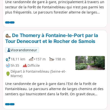
Une randonnée de gare à gare, principalement à travers un
secteur de la Forêt de Fontainebleau qui n'est pas parmi les
plus fréquentés. Le parcours forestier alterne de larges
chemins et des sentiers qui tournicotent au milieu des
chaos rocheux. Auparavant, la traversée de Thomery offre
de belles touches patrimoniales, dont ses murs à raisin et
quelques beaux points de vue sur la Seine.
De Thomery à Fontaine-le-Port par la
Tour Denecourt et le Rocher de Samois
Visorandonneur
18,11 km
+157 m
-198 m
5h 35
Difficile
Départ à Fontainebleau (Seine-et-
Marne)
Une randonnée de gare à gare dans l'Est de la Forêt de
Fontainbleau. Le parcours alterne de larges chemins et des
sentiers qui tournicotent dans la forêt. On gravit deux
buttes coiffées d'une tour datant de la fin du XIXe siècle, le
sommet de l'une d'elle offrant un panorama très étendu.