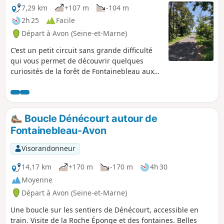
7,29 km
+107 m
-104 m
2h 25
Facile
Départ à Avon (Seine-et-Marne)
C’est un petit circuit sans grande difficulté
qui vous permet de découvrir quelques
curiosités de la forêt de Fontainebleau aux
alentours de la gare SNCF d’Avon, à savoir le
point de vue de la croix du Calvaire, la roche
éponge, la tour Denecourt et des fontaines.
On pourrait d’ailleurs l’appeler le circuit des
Boucle Dénécourt autour de
fontaines.
Fontainebleau-Avon
Visorandonneur
14,17 km
+170 m
-170 m
4h 30
Moyenne
Départ à Avon (Seine-et-Marne)
Une boucle sur les sentiers de Dénécourt, accessible en
train. Visite de la Roche Éponge et des fontaines. Belles