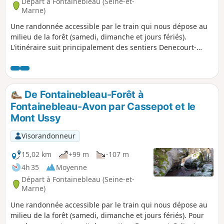
Départ à Fontainebleau (Seine-et-
Marne)
Une randonnée accessible par le train qui nous dépose au
milieu de la forêt (samedi, dimanche et jours fériés).
L'itinéraire suit principalement des sentiers Denecourt-
Colinet, surnommés "sentiers bleus" du fait de la couleur
de leur balisage. On sinue en sous-bois, loin des larges
allées forestières, et sur plusieurs tronçons, on tournicote
au milieu des rochers.
De Fontainebleau-Forêt à
Fontainebleau-Avon par Cassepot et le
Mont Ussy
Visorandonneur
15,02 km
+99 m
-107 m
4h 35
Moyenne
Départ à Fontainebleau (Seine-et-
Marne)
Une randonnée accessible par le train qui nous dépose au
milieu de la forêt (samedi, dimanche et jours fériés). Pour