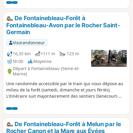
créateur du "jazz manouche". Au passage, on
peut admirer, le long de la Seine, quelques
"affolantes" ces villas construites par de riches
De Fontainebleau-Forêt à
parisiens à la fin XIXe siècle, début XXe siècle.
Fontainebleau-Avon par le Rocher Saint-
Germain
Visorandonneur
16,35 km
+111 m
-123 m
5h 00
Moyenne
Départ à Fontainebleau (Seine-et-
Marne)
Une randonnée accessible par le train qui nous dépose au
milieu de la forêt (samedi, dimanche et jours fériés).
L'itinéraire suit majoritairement des sentiers Denecourt-
Colinet, surnommés "sentiers bleus" du fait de la couleur
de leur balisage. On sinue en sous-bois, loin des larges
allées forestières et on tournicote au milieu des rochers. Au
Rocher Cassepot, on trouve deux beaux sites d'où l'on
De Fontainebleau-Forêt à Melun par le
bénéficie d'un vaste panorama. La fin de la randonnée fait
Rocher Canon et la Mare aux Évées