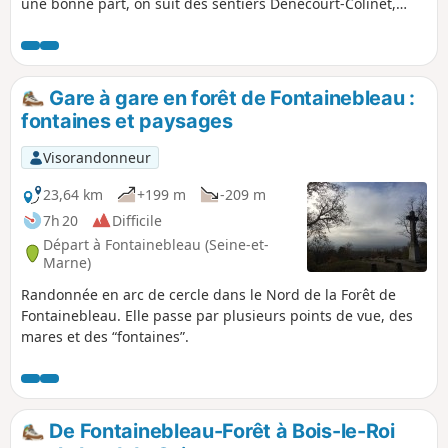
une bonne part, on suit des sentiers Denecourt-Colinet,
surnommés "sentiers bleus" du fait de la couleur de leur
balisage. Au Rocher Cassepot et sur le Mont Ussy, on
tournicote au milieu des rochers.
Gare à gare en forêt de Fontainebleau :
fontaines et paysages
Visorandonneur
23,64 km
+199 m
-209 m
7h 20
Difficile
Départ à Fontainebleau (Seine-et-
Marne)
Randonnée en arc de cercle dans le Nord de la Forêt de
Fontainebleau. Elle passe par plusieurs points de vue, des
mares et des “fontaines”.
De Fontainebleau-Forêt à Bois-le-Roi