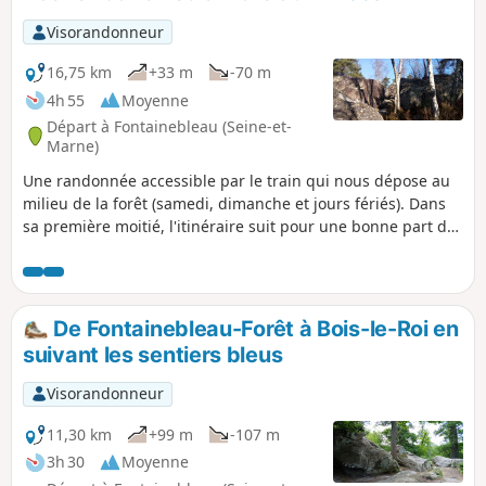
passer par plusieurs fontaines.
Visorandonneur
16,75 km
+33 m
-70 m
4h 55
Moyenne
Départ à Fontainebleau (Seine-et-
Marne)
Une randonnée accessible par le train qui nous dépose au
milieu de la forêt (samedi, dimanche et jours fériés). Dans
sa première moitié, l'itinéraire suit pour une bonne part des
sentiers Denecourt-Colinet, surnommés "sentiers bleus" du
fait de la couleur de leur balisage : on sinue en sous-bois et
on tournicote au milieu des rochers. Après la charmante
Mare aux Évées, on emprunte essentiellement des chemins
De Fontainebleau-Forêt à Bois-le-Roi en
forestiers. On traverse enfin un secteur urbain à Dammarie-
suivant les sentiers bleus
les-Lys pour rejoindre la gare de Melun.
Visorandonneur
11,30 km
+99 m
-107 m
3h 30
Moyenne