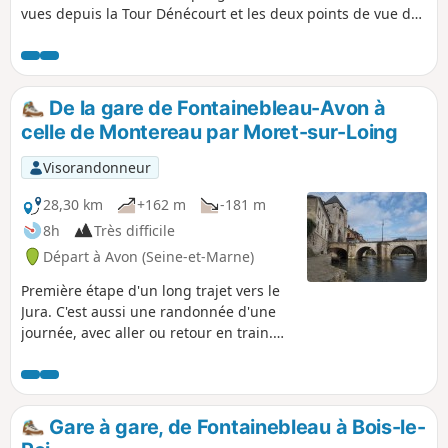
vues depuis la Tour Dénécourt et les deux points de vue du
Rocher Cassepot. Boucle dans les intéressants Rochers du
Mont Ussy. On profite de la forêt, on chemine entre les
rochers, on voit des paysages variés ; le dépaysement à
deux pas de la ville. Balade peu difficile, quasiment
De la gare de Fontainebleau-Avon à
entièrement sous les arbres, sur des sentiers balisés.
celle de Montereau par Moret-sur-Loing
Visorandonneur
28,30 km
+162 m
-181 m
8h
Très difficile
Départ à Avon (Seine-et-Marne)
Première étape d'un long trajet vers le
Jura. C'est aussi une randonnée d'une
journée, avec aller ou retour en train.
Une excellente palette des paysages du
Sud de la Seine et Marne et du Gâtinais
Le parcours traverse le Sud-Est de la
Forêt de Fontainebleau, puis la ville de
Gare à gare, de Fontainebleau à Bois-le-
Moret-sur-Loing. Il se prolonge le long