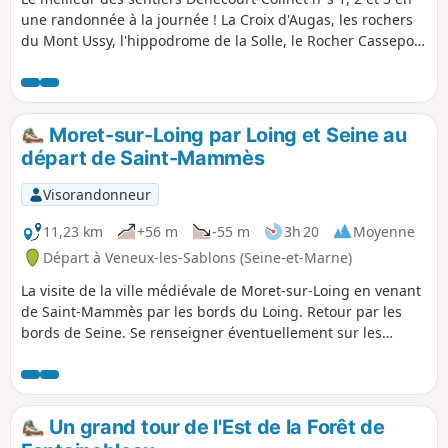
une randonnée à la journée ! La Croix d'Augas, les rochers
du Mont Ussy, l'hippodrome de la Solle, le Rocher Cassepot,
la Tour Denecourt, le circuit des Fontaines, et retour par le
beau point de vue de la Croix du Calvaire. N.B. Comme
souvent avec les sentiers Denecourt-Colinet, le calcul
automatique sous-estime les circonvolutions dans les
Moret-sur-Loing par Loing et Seine au
rochers : comptez 17km et 250m de dénivelé positif, Soit 5h.
départ de Saint-Mammès
Visorandonneur
11,23 km
+56 m
-55 m
3h 20
Moyenne
Départ à Veneux-les-Sablons (Seine-et-Marne)
La visite de la ville médiévale de Moret-sur-Loing en venant
de Saint-Mammès par les bords du Loing. Retour par les
bords de Seine. Se renseigner éventuellement sur les
horaires d'ouverture du musée du Pont Loup. Attention : le
dimanche matin, marché sur le parking. La rando est
passablement modifiée pour tenir compte de différents
passages devenus inutilisables par les piétons, et pour
Un grand tour de l'Est de la Forêt de
éviter de longer la voie ferrée au retour, sans faire trop de