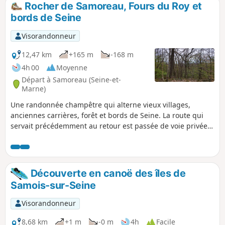
Rocher de Samoreau, Fours du Roy et
p
bords de Seine
Visorandonneur
12,47 km
+165 m
-168 m
4h 00
Moyenne
Départ à Samoreau (Seine-et-
Marne)
Une randonnée champêtre qui alterne vieux villages,
anciennes carrières, forêt et bords de Seine. La route qui
servait précédemment au retour est passée de voie privée à
route ouverte, et ne se prête plus à la promenade; d'où une
modification sensible du parcours.
Découverte en canoë des îles de
Samois-sur-Seine
Visorandonneur
8,68 km
+1 m
-0 m
4h
Facile