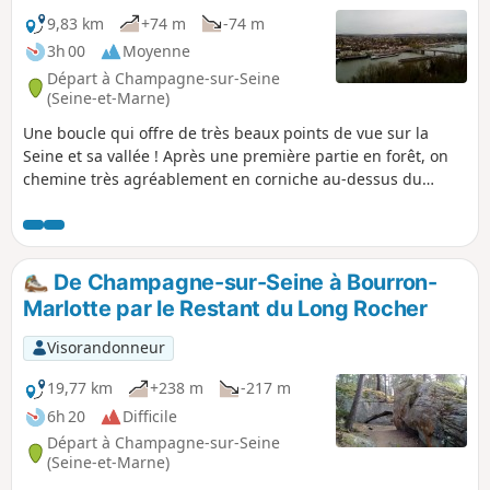
9,83 km
+74 m
-74 m
3h 00
Moyenne
Départ à Champagne-sur-Seine
(Seine-et-Marne)
Une boucle qui offre de très beaux points de vue sur la
Seine et sa vallée ! Après une première partie en forêt, on
chemine très agréablement en corniche au-dessus du
fleuve, bénéficiant de superbes panoramas. La randonnée
s'achève en bord de Seine, avec un passage pittoresque sur
la petite île des Basses Godernes.
De Champagne-sur-Seine à Bourron-
Marlotte par le Restant du Long Rocher
Visorandonneur
19,77 km
+238 m
-217 m
6h 20
Difficile
Départ à Champagne-sur-Seine
(Seine-et-Marne)