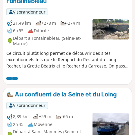
Fontainebleau
goudron.
Visorandonneur
21,49 km
+278 m
-274 m
6h 55
Difficile
Départ à Fontainebleau (Seine-et-
Marne)
Ce circuit plutôt long permet de découvrir des sites
exceptionnels tels que le Rempart du Restant du Long
Rocher, la Grotte Béatrix et le Rocher du Carrosse. On passe
également par de magnifiques points de vue, des allées
peu fréquentées et quelques belles mares typiques de la
forêt.
Au confluent de la Seine et du Loing
Visorandonneur
8,89 km
+59 m
-66 m
2h 45
Moyenne
Départ à Saint-Mammès (Seine-et-