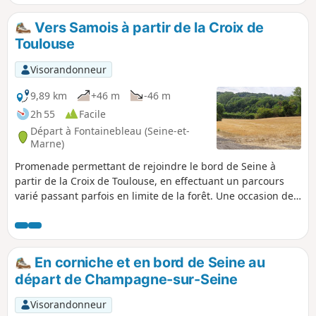
d'abord à Samois avec sa nombreuse batellerie, puis en
bordure de forêt.
Vers Samois à partir de la Croix de
Toulouse
Visorandonneur
9,89 km
+46 m
-46 m
2h 55
Facile
Départ à Fontainebleau (Seine-et-
Marne)
Promenade permettant de rejoindre le bord de Seine à
partir de la Croix de Toulouse, en effectuant un parcours
varié passant parfois en limite de la forêt. Une occasion de
faire la découverte de paysages qui peuvent être
inattendus, dans un secteur de la forêt relativement peu
visité par les randonneurs.
En corniche et en bord de Seine au
départ de Champagne-sur-Seine
Visorandonneur