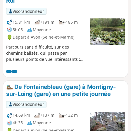
Roi
du canal du Loing et de la vallée de
l'Orvanne. Il traverse alors le grand
Visorandonneur
plateau de cultures céréalières
dominant la vallée de l'Yonne avant de
15,81 km
+191 m
-185 m
rejoindre Montereau.
5h 05
Moyenne
Départ à Avon (Seine-et-Marne)
Parcours sans difficulté, sur des
chemins balisés, qui passe par
plusieurs points de vue intéressants :
monuments, Roche Éponge, sources,
Tour Dénécourt, Mares Froideau, Rocher
Cassepot, Rocher Saint-Germain, Grotte
aux Cristaux, Mare à Piat, Butte Saint-
De Fontainebleau (gare) à Montigny-
Louis et Petit Mont. Cheminement
sur-Loing (gare) en une petite journée
majoritairement à l'ombre ; beaux
arbres.
Visorandonneur
14,69 km
+137 m
-132 m
4h 35
Moyenne
Départ à Avon (Seine-et-Marne)