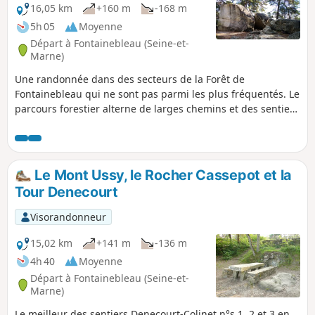
16,05 km
+160 m
-168 m
5h 05
Moyenne
Départ à Fontainebleau (Seine-et-
Marne)
Une randonnée dans des secteurs de la Forêt de
Fontainebleau qui ne sont pas parmi les plus fréquentés. Le
parcours forestier alterne de larges chemins et des sentiers
qui tournicotent au milieu des chaos rocheux et de la
végétation. Quelques points de vue étendus sur la forêt et
la ville de Fontainebleau et son château sont au rendez-
vous.
Le Mont Ussy, le Rocher Cassepot et la
Tour Denecourt
Visorandonneur
15,02 km
+141 m
-136 m
4h 40
Moyenne
Départ à Fontainebleau (Seine-et-
Marne)
Le meilleur des sentiers Denecourt-Colinet n°s 1, 2 et 3 en