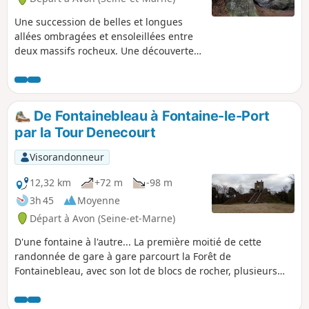
Une succession de belles et longues
allées ombragées et ensoleillées entre
deux massifs rocheux. Une découverte
de la diversité naturelle du Massif de
Fontainebleau avec un minimum de
voies routières à traverser.
De Fontainebleau à Fontaine-le-Port
par la Tour Denecourt
Visorandonneur
12,32 km
+72 m
-98 m
3h 45
Moyenne
Départ à Avon (Seine-et-Marne)
D'une fontaine à l'autre... La première moitié de cette
randonnée de gare à gare parcourt la Forêt de
Fontainebleau, avec son lot de blocs de rocher, plusieurs
fontaines aménagées, la Roche Éponge et la Tour Dencourt
qui offre un panorama étendu. Ensuite, on suit la Seine,