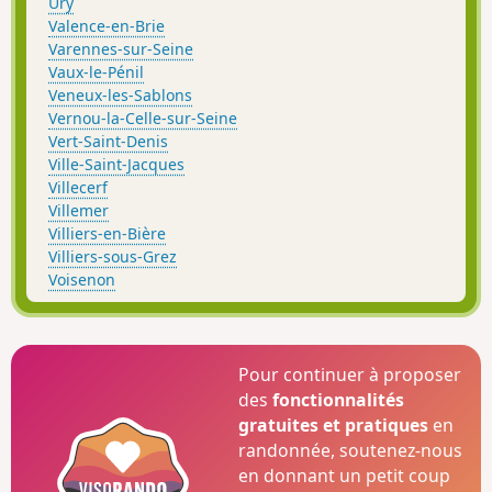
Ury
Valence-en-Brie
Varennes-sur-Seine
Vaux-le-Pénil
Veneux-les-Sablons
Vernou-la-Celle-sur-Seine
Vert-Saint-Denis
Ville-Saint-Jacques
Villecerf
Villemer
Villiers-en-Bière
Villiers-sous-Grez
Voisenon
Pour continuer à proposer
des
fonctionnalités
gratuites et pratiques
en
randonnée, soutenez-nous
en donnant un petit coup