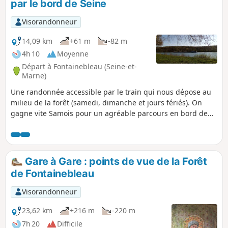
par le bord de Seine
Visorandonneur
14,09 km
+61 m
-82 m
4h 10
Moyenne
Départ à Fontainebleau (Seine-et-
Marne)
Une randonnée accessible par le train qui nous dépose au
milieu de la forêt (samedi, dimanche et jours fériés). On
gagne vite Samois pour un agréable parcours en bord de
Seine. On traverse ensuite un secteur peu fréquenté de la
Forêt de Fontainebleau. Le parcours s'achève par les sentes
et jardins de Bois-le-Roi.
Gare à Gare : points de vue de la Forêt
de Fontainebleau
Visorandonneur
23,62 km
+216 m
-220 m
7h 20
Difficile