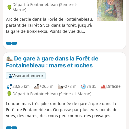
Départ à Fontainebleau (Seine-et-
Marne)
Arc de cercle dans la Forêt de Fontainebleau,
partant de l'arrêt SNCF dans la forêt, jusqu'à
la gare de Bois-le-Roi. Points de vue du
Rocher Cassepot, du Rocher Saint-Germain,
de la Mare aux Sangliers suspendue sur un
plateau, des Rochers d'Apremont, du Camp
de Chailly. Beaux arbres, beaux paysages,
De gare à gare dans la Forêt de
rochers intéressants, abris/bivouacs sous
Fontainebleau : mares et roches
roche, tunnels naturels, et une belle journée
dans la verdure.
Visorandonneur
23,85 km
+265 m
-278 m
7h 35
Difficile
Départ à Fontainebleau (Seine-et-Marne)
Longue mais très jolie randonnée de gare à gare dans la
Forêt de Fontainebleau. On passe par plusieurs points de
vues, des mares, des coins peu connus, des paysages
magnifiques.