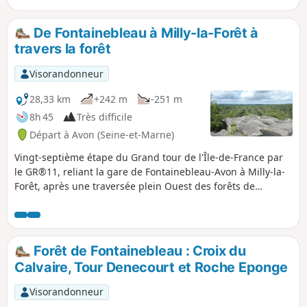
De Fontainebleau à Milly-la-Forêt à
travers la forêt
Visorandonneur
28,33 km
+242 m
-251 m
8h 45
Très difficile
Départ à Avon (Seine-et-Marne)
Vingt-septième étape du Grand tour de l'Île-de-France par
le GR®11, reliant la gare de Fontainebleau-Avon à Milly-la-
Forêt, après une traversée plein Ouest des forêts de
Fontainebleau et des Trois Pignons, via Arbonne-la-Forêt
entre les deux massifs. Cette étape nécessite une nuit sur
place à Milly-la-Forêt ou alentour, avant de rejoindre
Ballancourt le lendemain. Quelques hôtels et chambres
Forêt de Fontainebleau : Croix du
d’hôtes sont disponibles dans les environs.
Calvaire, Tour Denecourt et Roche Eponge
Visorandonneur