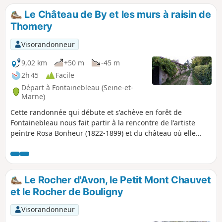
Le Château de By et les murs à raisin de
Thomery
Visorandonneur
9,02 km
+50 m
-45 m
2h 45
Facile
Départ à Fontainebleau (Seine-et-
Marne)
Cette randonnée qui débute et s'achève en forêt de
Fontainebleau nous fait partir à la rencontre de l'artiste
peintre Rosa Bonheur (1822-1899) et du château où elle
vécut et installa son atelier. On déambule ensuite entre les
anciens murs à raisin qui ont fait, en leur temps, la
renommée de Thomery. Un sentier de servitude de
marchepied offre l'opportunité d'un pittoresque
Le Rocher d'Avon, le Petit Mont Chauvet
cheminement en bord de Seine.
et le Rocher de Bouligny
Visorandonneur