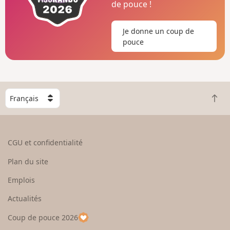
de pouce !
Je donne un coup de
pouce
C
R
h
e
o
t
i
o
s
CGU et confidentialité
u
i
r
s
Plan du site
e
s
n
e
Emplois
h
z
Actualités
a
u
u
n
Coup de pouce 2026
t
p