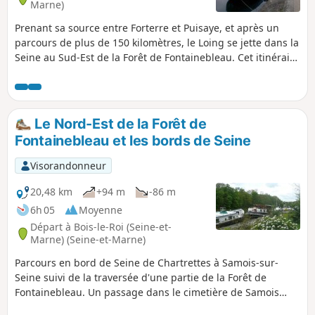
Marne)
Prenant sa source entre Forterre et Puisaye, et après un
parcours de plus de 150 kilomètres, le Loing se jette dans la
Seine au Sud-Est de la Forêt de Fontainebleau. Cet itinéraire
plutôt court longe pour une bonne part ces deux cours
d'eau ainsi que le Canal du Loing. Un passage en forêt
permet de diversifier les paysages. La belle et ancienne
Église Saint-Mammès et quelques reproductions de
Le Nord-Est de la Forêt de
tableaux d'Alfred Sisley apportent une indéniable touche
Fontainebleau et les bords de Seine
patrimoniale à cette promenade.
Visorandonneur
20,48 km
+94 m
-86 m
6h 05
Moyenne
Départ à Bois-le-Roi (Seine-et-
Marne) (Seine-et-Marne)
Parcours en bord de Seine de Chartrettes à Samois-sur-
Seine suivi de la traversée d'une partie de la Forêt de
Fontainebleau. Un passage dans le cimetière de Samois
permet de voir la tombe de Django Reinhardt.