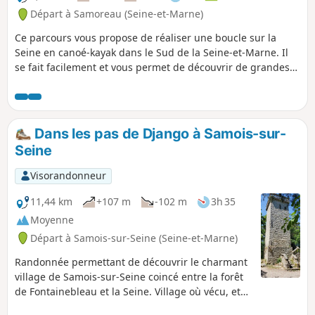
Départ à Samoreau (Seine-et-Marne)
Ce parcours vous propose de réaliser une boucle sur la
Seine en canoé-kayak dans le Sud de la Seine-et-Marne. Il
se fait facilement et vous permet de découvrir de grandes
demeures bourgeoises typique du Val de Seine style
normandes, les deux îles de Samois-sur-Seine avec leur
patrimoine chargé d'histoire (ancien pont gaulois-romain,
vieille gare perdue seule sur l'Île aux Barbiers,....) et ensuite
Dans les pas de Django à Samois-sur-
le bord de Seine romantique et paisible de Samois avec des
Seine
vieilles maisons en pierre de pays.
Visorandonneur
11,44 km
+107 m
-102 m
3h 35
Moyenne
Départ à Samois-sur-Seine (Seine-et-Marne)
Randonnée permettant de découvrir le charmant
village de Samois-sur-Seine coincé entre la forêt
de Fontainebleau et la Seine. Village où vécu, et
est décédé Django Reinhardt célèbre guitariste