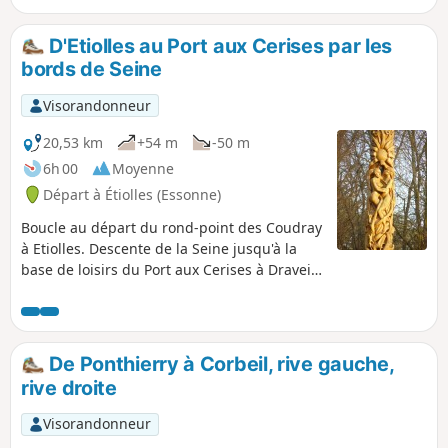
rappellent Fontainebleau, la Tour du
Buisson et les 100 marches de l'aqueduc
D'Etiolles au Port aux Cerises par les
de la Vanne et du Loing à Champcueil.
bords de Seine
Les (*) dans le descriptif renvoient à la
rubrique "Pendant la randonnée ou à
Visorandonneur
proximité"
20,53 km
+54 m
-50 m
6h 00
Moyenne
Départ à Étiolles (Essonne)
Boucle au départ du rond-point des Coudray
à Etiolles. Descente de la Seine jusqu'à la
base de loisirs du Port aux Cerises à Draveil,
en passant par le lac des docks et l'éco-
quartier de Ris-Orangis, le port aux
malades, le port aux dames, la fosse aux
carpes. Le retour s'effectuant par la cité
De Ponthierry à Corbeil, rive gauche,
"Paris-jardins" de Draveil, la forêt de Sénart,
rive droite
puis le parc du Grand Veneur de Soisy-sur-
Seine.
Visorandonneur