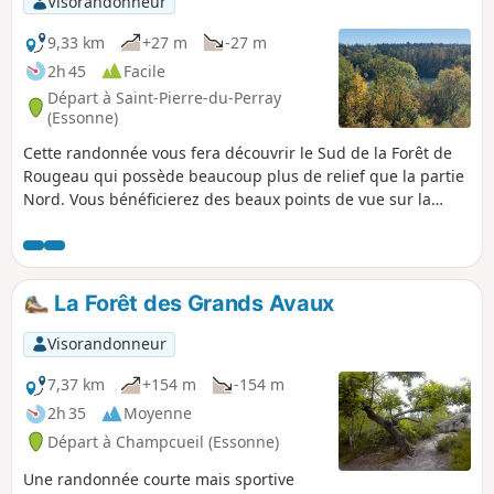
Visorandonneur
9,33 km
+27 m
-27 m
2h 45
Facile
Départ à Saint-Pierre-du-Perray
(Essonne)
Cette randonnée vous fera découvrir le Sud de la Forêt de
Rougeau qui possède beaucoup plus de relief que la partie
Nord. Vous bénéficierez des beaux points de vue sur la
vallée de la Seine. Vous serez surpris par le Domaine
bucolique du Pavillon Royal et le Gardien de la Forêt.
La Forêt des Grands Avaux
Visorandonneur
7,37 km
+154 m
-154 m
2h 35
Moyenne
Départ à Champcueil (Essonne)
Une randonnée courte mais sportive