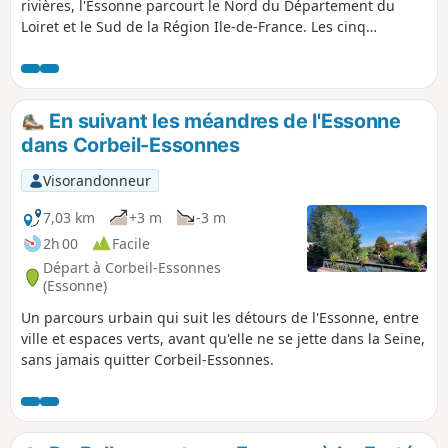
rivières, l'Essonne parcourt le Nord du Département du
Loiret et le Sud de la Région Ile-de-France. Les cinq
première étapes en remontent le cours alors que les quatre
dernières le remontent. Ces neuf étapes sont accessibles en
train. Une étape, non accessible en train, fait une boucle en
amont. L'itinéraire alterne les chemins le long de la rivière,
En suivant les méandres de l'Essonne
les passages dans les bois et ceux sur des plateaux cultivés.
dans Corbeil-Essonnes
Visorandonneur
7,03 km
+3 m
-3 m
2h 00
Facile
Départ à Corbeil-Essonnes
(Essonne)
Un parcours urbain qui suit les détours de l'Essonne, entre
ville et espaces verts, avant qu'elle ne se jette dans la Seine,
sans jamais quitter Corbeil-Essonnes.