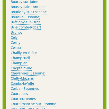
Bouray-sur-Juine
Boussy-Saint-Antoine
Boutigny-sur-Essonne
Bouville (Essonne)
Brétigny-sur-Orge
Brie-Comte-Robert
Brunoy
Cély
Cerny
Cesson
Chailly-en-Bière
Champcueil
Champlan
Cheptainville
Chevannes (Essonne)
Chilly-Mazarin
Combs-la-Ville
Corbeil-Essonnes
Courances
Courcouronnes
Courdimanche-sur-Essonne
D'Huison-Longueville