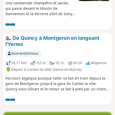
Une randonnée champêtre et variée,
qui passe devant le Moulin de
Dannemois et la Verrerie d'Art de Soisy-
sur-École. Durée: Il faut compter
davantage de temps si vous voulez voir
le travail des maîtres verriers (gratuit). A
éviter en période de chasse.
De Quincy à Montgeron en longeant
l'Yerres
Visorandonneur
18,17 km
+52 m
-92 m
5h 20
Moyenne
Départ à Combs-la-Ville (Seine-et-Marne)
Parcours atypique puisque l'aller se fait en train depuis la
gare de Montgeron jusqu'à la gare de Combs la ville-
Quincy-sous-Sénart et le retour se fait à pied par un chemin
qui suit en grande partie les bords de l'Yerres.