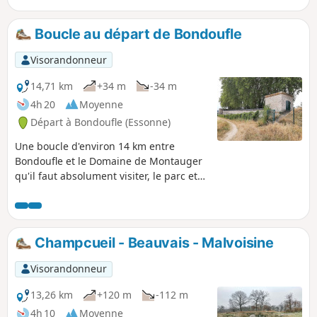
s'arrêter pour découvrir le lavoir
circulaire de Tilly.
Boucle au départ de Bondoufle
Visorandonneur
14,71 km
+34 m
-34 m
4h 20
Moyenne
Départ à Bondoufle (Essonne)
Une boucle d'environ 14 km entre
Bondoufle et le Domaine de Montauger
qu'il faut absolument visiter, le parc et
les expositions au château, en revenant
par Écharcon, la ferme de Braseux et la
déchetterie de Vert le Grand. Prévoir un
peu moins de 4h, sans compter la visite
Champcueil - Beauvais - Malvoisine
de Montauger.
Visorandonneur
13,26 km
+120 m
-112 m
4h 10
Moyenne