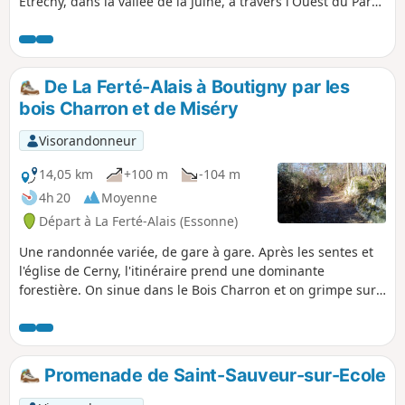
Étréchy, dans la vallée de la Juine, à travers l'Ouest du Parc
Naturel Régional du Gâtinais Français. Elle consiste en la
poursuite de la traversée de l'Essonne, entre paysages
agricoles, petits massifs forestiers et vallées plus
imposantes. Une étape relativement courte et sans grosse
De La Ferté-Alais à Boutigny par les
difficulté, avant les deux suivantes qui seront un peu plus
bois Charron et de Miséry
longues.
Visorandonneur
14,05 km
+100 m
-104 m
4h 20
Moyenne
Départ à La Ferté-Alais (Essonne)
Une randonnée variée, de gare à gare. Après les sentes et
l'église de Cerny, l'itinéraire prend une dominante
forestière. On sinue dans le Bois Charron et on grimpe sur
la butte de la Roche Cornue plantée de blocs de rocher.
Après l'agréable traversée du Bois de Miséry, on retrouve la
vallée de l'Essonne et ses villages.
Promenade de Saint-Sauveur-sur-Ecole