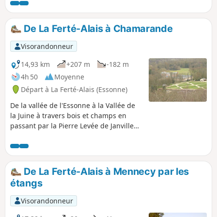
De La Ferté-Alais à Chamarande
Visorandonneur
14,93 km
+207 m
-182 m
4h 50
Moyenne
Départ à La Ferté-Alais (Essonne)
De la vallée de l'Essonne à la Vallée de
la Juine à travers bois et champs en
passant par la Pierre Levée de Janville
sur Juine et le Belvédère de
Chamarande. Un itinéraire presque
entièrement sur chemins avec de belles
échappées dans le Parc Naturel
De La Ferté-Alais à Mennecy par les
Régional du Gâtinais Français.
étangs
Visorandonneur