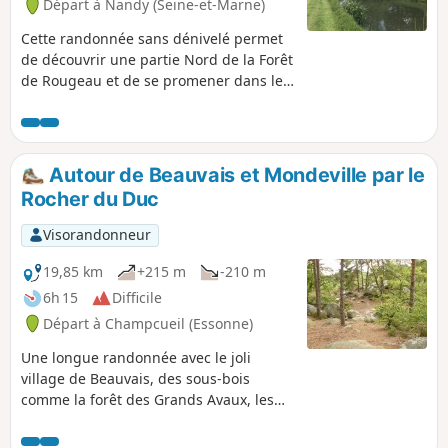
Départ à Nandy (Seine-et-Marne)
Cette randonnée sans dénivelé permet
de découvrir une partie Nord de la Forêt
de Rougeau et de se promener dans le
beau et très intéressant parc du
Château de la Grange-la-Prévôté qui a
appartenu au Maréchal Bernadotte.
Autour de Beauvais et Mondeville par le
Rocher du Duc
Visorandonneur
19,85 km
+215 m
-210 m
6h 15
Difficile
Départ à Champcueil (Essonne)
Une longue randonnée avec le joli
village de Beauvais, des sous-bois
comme la forêt des Grands Avaux, les
très beaux Rocher du Duc et Roches aux
Dames avec leurs points de vue, qui