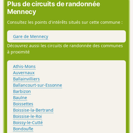
Plus de circuits de randonnée
Mennecy
Consultez les points d'intérêts situés sur cette commune :
Gare de Mennecy
Découvrez aussi les circuits de randonnée des communes
à proximité
Athis-Mons
Auvernaux
Ballainvilliers
Ballancourt-sur-Essonne
Barbizon
Baulne
Boissettes
Boissise-la-Bertrand
Boissise-le-Roi
Boissy-le-Cutté
Bondoufle