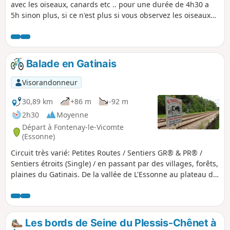
avec les oiseaux, canards etc .. pour une durée de 4h30 a
5h sinon plus, si ce n'est plus si vous observez les oiseaux
sur les étangs.
Balade en Gatinais
Visorandonneur
30,89 km
+86 m
-92 m
2h30
Moyenne
Départ à Fontenay-le-Vicomte
(Essonne)
Circuit très varié: Petites Routes / Sentiers GR® & PR® /
Sentiers étroits (Single) / en passant par des villages, forêts,
plaines du Gatinais. De la vallée de L'Essonne au plateau de
Mondeville. Sur les communes de Fontenay-le-Vicomte,
Chevannes, Champcueil, Nainville les Roches, Mondeville,
Ballancourt sur Essonnes
Les bords de Seine du Plessis-Chênet à