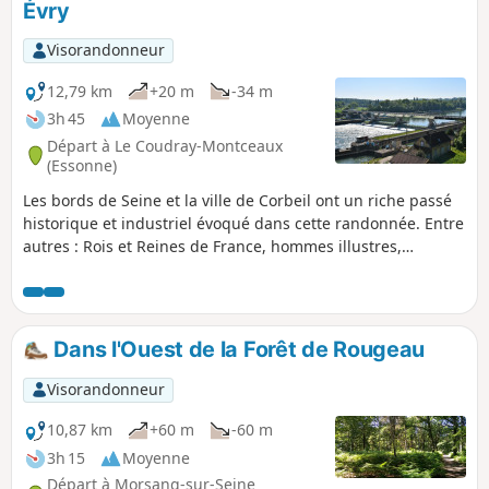
Évry
Visorandonneur
12,79 km
+20 m
-34 m
3h 45
Moyenne
Départ à Le Coudray-Montceaux
(Essonne)
Les bords de Seine et la ville de Corbeil ont un riche passé
historique et industriel évoqué dans cette randonnée. Entre
autres : Rois et Reines de France, hommes illustres,
événements historiques, établissements industriels
prestigieux. C'est également une randonnée où, malgré une
urbanisation croissante, la nature et de beaux paysages
sont toujours présents .
Dans l'Ouest de la Forêt de Rougeau
Visorandonneur
10,87 km
+60 m
-60 m
3h 15
Moyenne
Départ à Morsang-sur-Seine