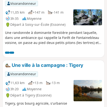
Visorandonneur
11,05 km
+147 m
-141 m
3h 35
Moyenne
Départ à Soisy-sur-École (Essonne)
Une randonnée à dominante forestière pendant laquelle,
dans une ambiance qui rappelle la Forêt de Fontainebleau
voisine, on passe au pied deux petits pitons (les tertres) et
on déambule dans le chaos de blocs de grès du Rocher du
Duc.
Une ville à la campagne : Tigery
Visorandonneur
11,63 km
+13 m
-13 m
3h 20
Moyenne
Départ à Tigery (Essonne)
Tigery, gros bourg agricole, s'urbanise