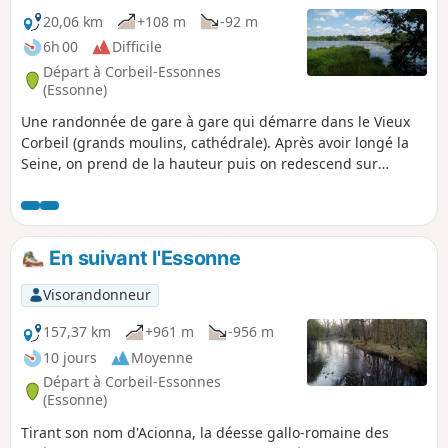
20,06 km
+108 m
-92 m
6h 00
Difficile
Départ à Corbeil-Essonnes
(Essonne)
Une randonnée de gare à gare qui démarre dans le Vieux
Corbeil (grands moulins, cathédrale). Après avoir longé la
Seine, on prend de la hauteur puis on redescend sur
Moulin Galant avant de longer l'Essonne. La randonnée
s'achève par la traversée du Parc de Villeroy, dans une
ambiance très forestière, puis l'exploration du Marais de
Fonteanay et ses observatoires à oiseaux.
En suivant l'Essonne
Visorandonneur
157,37 km
+961 m
-956 m
10 jours
Moyenne
Départ à Corbeil-Essonnes
(Essonne)
Tirant son nom d'Acionna, la déesse gallo-romaine des