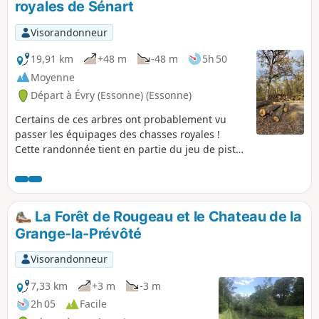
royales de Sénart
Visorandonneur
19,91 km
+48 m
-48 m
5h 50
Moyenne
Départ à Évry (Essonne) (Essonne)
Certains de ces arbres ont probablement vu
passer les équipages des chasses royales !
Cette randonnée tient en partie du jeu de piste.
En effet, les arbres remarquables sont le plus
souvent situés à quelques dizaines de mètres
des allées forestières, et nécessitent un petit
effort pour les découvrir. Mais la beauté de ces
La Forêt de Rougeau et le Chateau de la
spécimens fait vite oublier les difficultés. Le
Grange-la-Prévôté
passage à proximité de deux châteaux du XVIIIe
siècle agrémente encore ce parcours.
Visorandonneur
7,33 km
+3 m
-3 m
2h 05
Facile