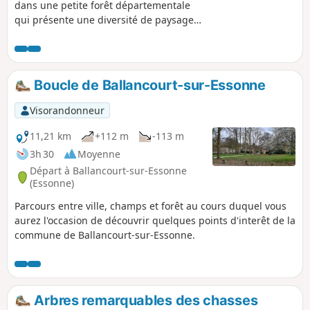
dans une petite forêt départementale
qui présente une diversité de paysages
digne de sa grande voisine de
Fontainebleau : sous-bois aux essences
variées, chaos rocheux et blocs
d'escalade, anciennes carrières de grès,
Boucle de Ballancourt-sur-Essonne
platière, points de vue, etc.
Visorandonneur
11,21 km
+112 m
-113 m
3h 30
Moyenne
Départ à Ballancourt-sur-Essonne
(Essonne)
Parcours entre ville, champs et forêt au cours duquel vous
aurez l'occasion de découvrir quelques points d'interêt de la
commune de Ballancourt-sur-Essonne.
Arbres remarquables des chasses