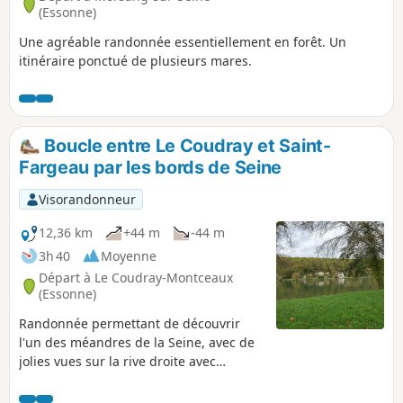
(Essonne)
Une agréable randonnée essentiellement en forêt. Un
itinéraire ponctué de plusieurs mares.
Boucle entre Le Coudray et Saint-
Fargeau par les bords de Seine
Visorandonneur
12,36 km
+44 m
-44 m
3h 40
Moyenne
Départ à Le Coudray-Montceaux
(Essonne)
Randonnée permettant de découvrir
l'un des méandres de la Seine, avec de
jolies vues sur la rive droite avec
Morsang, la forêt de Rougeau, et Seine-
Port. Au passage, il est possible de