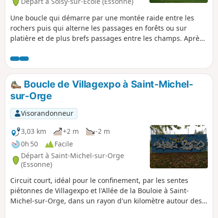
Départ à Soisy-sur-École (Essonne)
Une boucle qui démarre par une montée raide entre les
rochers puis qui alterne les passages en forêts ou sur
platière et de plus brefs passages entre les champs. Après
un parcours en lisière de bois, la randonnée se termine sur
la large banquette herbeuse de l'aqueduc souterrain de la
Vanne et du Loing.
Boucle de Villagexpo à Saint-Michel-
sur-Orge
Visorandonneur
3,03 km
+2 m
-2 m
0h 50
Facile
Départ à Saint-Michel-sur-Orge
(Essonne)
Circuit court, idéal pour le confinement, par les sentes
piétonnes de Villagexpo et l'Allée de la Bouloie à Saint-
Michel-sur-Orge, dans un rayon d'un kilomètre autour des
quartiers Villageexpo, Genêts, Fontaine de l'Orme.