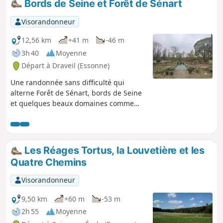
Bords de Seine et Forêt de Sénart
difficulté et un bon moment en perspective.
Visorandonneur
12,56 km
+41 m
-46 m
3h 40
Moyenne
Départ à Draveil (Essonne)
Une randonnée sans difficulté qui
alterne Forêt de Sénart, bords de Seine
et quelques beaux domaines comme
l'Ermitage de Sénart où habita Nadar et
le Parc du Grand Veneur à Soisy-sur-
Seine.Faire attention aux horaires
d'ouverture du jardin public. De plus, le
Les Réages Tortus, la Louvetière et les
parc est fermé en période de tempête.
Quatre Chemins
Visorandonneur
9,50 km
+60 m
-53 m
2h 55
Moyenne