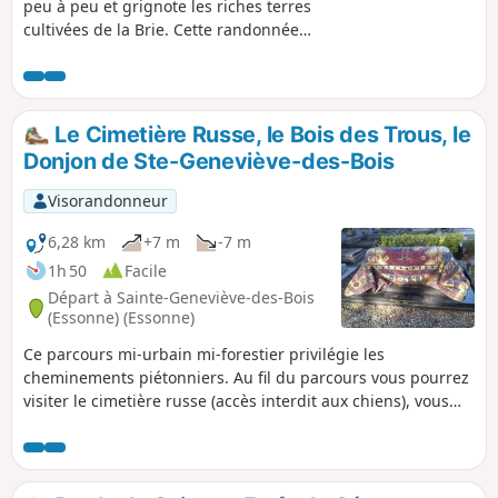
peu à peu et grignote les riches terres
cultivées de la Brie. Cette randonnée
permet de découvrir les deux aspects de
ce bourg, puis rejoint à travers champs
et forêt, le Ru des Hauldres qu'on
remonte jusqu'à une zone humide avec
Le Cimetière Russe, le Bois des Trous, le
ses étangs, sa faune, et sa flore. Le
Donjon de Ste-Geneviève-des-Bois
retour s'effectue en traversant une
roselière, puis en redescendant le ru
Visorandonneur
qui serpente dans la Forêt Domaniale de
Sénart jusqu'au Lac de Tigery.
6,28 km
+7 m
-7 m
1h 50
Facile
Départ à Sainte-Geneviève-des-Bois
(Essonne) (Essonne)
Ce parcours mi-urbain mi-forestier privilégie les
cheminements piétonniers. Au fil du parcours vous pourrez
visiter le cimetière russe (accès interdit aux chiens), vous
apercevrez un éléphant, vous traverserez le Bois des Trous,
vous admirerez le majestueux donjon et ses parterres de
fleurs, et vous ne manquerez pas de visiter la grotte
miraculeuse de Sainte Geneviève... Une promenade sans