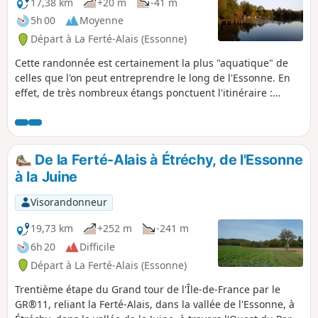
17,38 km
+20 m
-41 m
5h 00
Moyenne
Départ à La Ferté-Alais (Essonne)
Cette randonnée est certainement la plus "aquatique" de
celles que l'on peut entreprendre le long de l'Essonne. En
effet, de très nombreux étangs ponctuent l'itinéraire :
étangs pour la pêche ou pour d'autres formes de loisir ;
étangs et marais composant un espace naturel protégé,
source de biodiversité et lieu d'observation de la faune.
De la Ferté-Alais à Étréchy, de l'Essonne
à la Juine
Visorandonneur
19,73 km
+252 m
-241 m
6h 20
Difficile
Départ à La Ferté-Alais (Essonne)
Trentième étape du Grand tour de l'Île-de-France par le
GR®11, reliant la Ferté-Alais, dans la vallée de l'Essonne, à