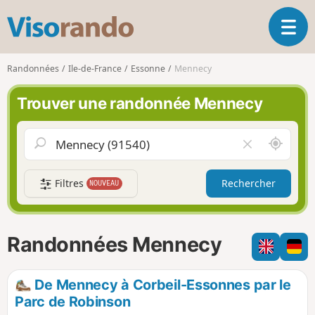
V
O
i
u
s
v
o
Randonnées
Ile-de-France
Essonne
Mennecy
r
r
i
a
Trouver une randonnée Mennecy
r
n
l
d
a
o
A
V
n
u
i
a
t
d
v
Filtres
Rechercher
NOUVEAU
o
e
i
u
r
g
r
l
a
d
e
Randonnées Mennecy
t
e
c
i
m
h
o
o
a
De Mennecy à Corbeil-Essonnes par le
n
i
m
Parc de Robinson
p