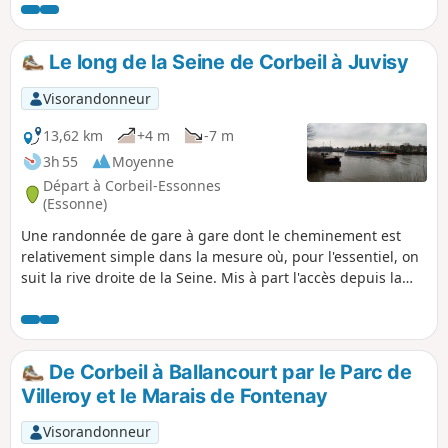
Le long de la Seine de Corbeil à Juvisy
Visorandonneur
13,62 km
+4 m
-7 m
3h 55
Moyenne
Départ à Corbeil-Essonnes
(Essonne)
Une randonnée de gare à gare dont le cheminement est
relativement simple dans la mesure où, pour l'essentiel, on
suit la rive droite de la Seine. Mis à part l'accès depuis la
gare de départ et l'accès à la gare d'arrivé, l'itinéraire se
maintient au plus près du fleuve.
De Corbeil à Ballancourt par le Parc de
Villeroy et le Marais de Fontenay
Visorandonneur