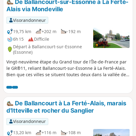
De Ballancourt-sur-Essonne à La Ferté-
Alais via Mondeville
Visorandonneur
19,75 km
+202 m
-192 m
6h 15
Difficile
Départ à Ballancourt-sur-Essonne
(Essonne)
Vingt-neuvième étape du Grand tour de l'Île-de-France par
le GR®11, reliant Ballancourt-sur-Essonne à La Ferté-Alais.
Bien que ces villes se situent toutes deux dans la vallée de
l'Essonne, l'itinéraire proposé passe par le plateau
surplombant la vallée côté Est, dans le Parc Naturel
Régional du Gâtinais français, jusqu'au charmant village de
Mondeville. Le GR® chemine alors entre vallée, forêts
De Ballancourt à La Ferté-Alais, marais
agrémentées de blocs de grès et plateaux agricoles. Cette
d'Itteville et rocher du Sanglier
étape est plus courte que les précédentes mais n'est pas
exempte de difficultés car elle arpente toujours des
Visorandonneur
portions de terrain escarpé de type forêt de Fontainebleau,
notamment autour de Mondeville. L'itinéraire permet
13,20 km
+116 m
-108 m