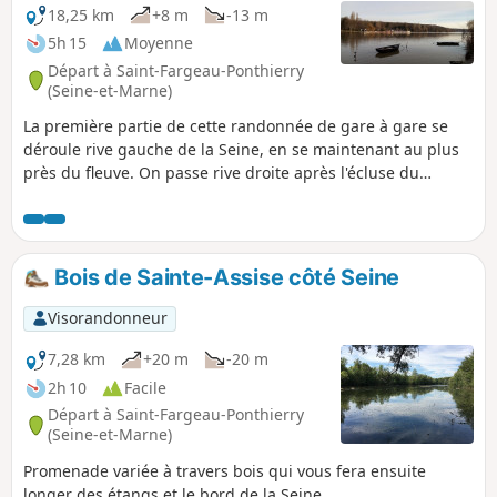
18,25 km
+8 m
-13 m
5h 15
Moyenne
Départ à Saint-Fargeau-Ponthierry
(Seine-et-Marne)
La première partie de cette randonnée de gare à gare se
déroule rive gauche de la Seine, en se maintenant au plus
près du fleuve. On passe rive droite après l'écluse du
Coudray et on s'écarte un peu avant de rejoindre la Seine
sur des sentiers au ras de l'eau (le parcours est alors à
adapter en fonction des crues). La randonnée s'achève par
la traversée du centre historique de Corbeil qui offre un
Bois de Sainte-Assise côté Seine
beau patrimoine.
Visorandonneur
7,28 km
+20 m
-20 m
2h 10
Facile
Départ à Saint-Fargeau-Ponthierry
(Seine-et-Marne)
Promenade variée à travers bois qui vous fera ensuite
longer des étangs et le bord de la Seine.