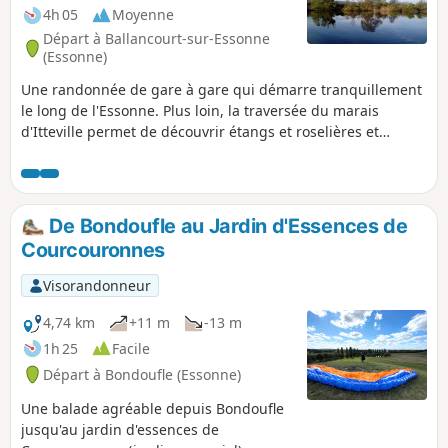
également de découvrir certaines curiosités insolites,
4h 05
Moyenne
comme les Roches du Père La Musique à Ballancourt.
Départ à Ballancourt-sur-Essonne
(Essonne)
Une randonnée de gare à gare qui démarre tranquillement
le long de l'Essonne. Plus loin, la traversée du marais
d'Itteville permet de découvrir étangs et roselières et
d'admirer les oiseaux depuis des observatoires aménagés.
Après avoir croisé un imposant menhir, on gravit la Butte
d'Itteville. On accède ensuite au chaos de rochers du
Sanglier. La randonnée s'achève par une déambulation
De Bondoufle au Jardin d'Essences de
dans les ruelles de La Ferté-Alais.
Courcouronnes
Visorandonneur
4,74 km
+11 m
-13 m
1h 25
Facile
Départ à Bondoufle (Essonne)
Une balade agréable depuis Bondoufle
jusqu'au jardin d'essences de