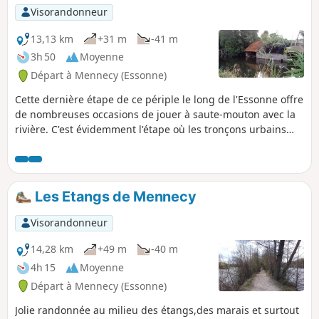
Visorandonneur
13,13 km
+31 m
-41 m
3h 50
Moyenne
Départ à Mennecy (Essonne)
Cette dernière étape de ce périple le long de l'Essonne offre
de nombreuses occasions de jouer à saute-mouton avec la
rivière. C'est évidemment l'étape où les tronçons urbains
sont les plus importants. La ville de Corbeil-Essonnes révèle
ainsi son riche patrimoine religieux, civil ou industriel.
Les Etangs de Mennecy
Visorandonneur
14,28 km
+49 m
-40 m
4h 15
Moyenne
Départ à Mennecy (Essonne)
Jolie randonnée au milieu des étangs,des marais et surtout