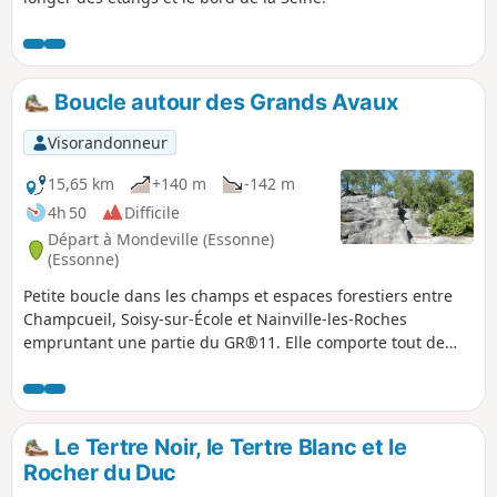
Boucle autour des Grands Avaux
Visorandonneur
15,65 km
+140 m
-142 m
4h 50
Difficile
Départ à Mondeville (Essonne)
(Essonne)
Petite boucle dans les champs et espaces forestiers entre
Champcueil, Soisy-sur-École et Nainville-les-Roches
empruntant une partie du GR®11. Elle comporte tout de
même de beaux reliefs tels que le Grand Tertre ou la Crête
des Rochers du Duc en forêt des Grands Avaux, offrant de
beaux points de vue sur les alentours, voire jusqu'à Paris
par beau temps.
Le Tertre Noir, le Tertre Blanc et le
Rocher du Duc