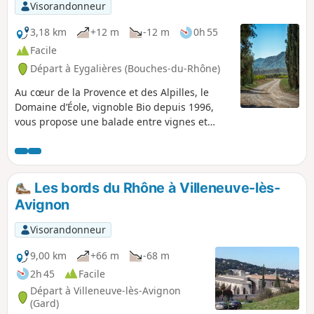
Visorandonneur
3,18 km
+12 m
-12 m
0h 55
Facile
Départ à Eygalières (Bouches-du-Rhône)
Au cœur de la Provence et des Alpilles, le
Domaine d’Éole, vignoble Bio depuis 1996,
vous propose une balade entre vignes et
oliviers.
Les bords du Rhône à Villeneuve-lès-
Avignon
Visorandonneur
9,00 km
+66 m
-68 m
2h 45
Facile
Départ à Villeneuve-lès-Avignon
(Gard)