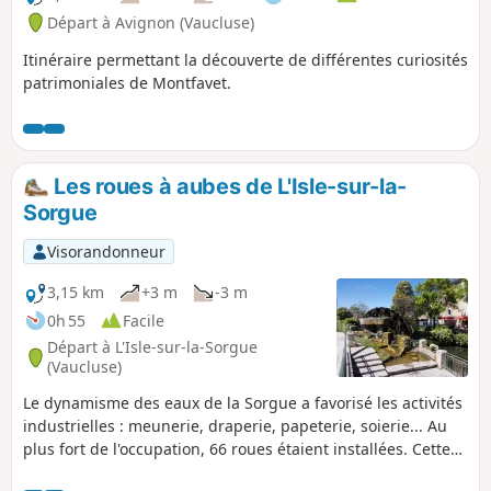
Départ à Avignon (Vaucluse)
Itinéraire permettant la découverte de différentes curiosités
patrimoniales de Montfavet.
Les roues à aubes de L'Isle-sur-la-
Sorgue
Visorandonneur
3,15 km
+3 m
-3 m
0h 55
Facile
Départ à L'Isle-sur-la-Sorgue
(Vaucluse)
Le dynamisme des eaux de la Sorgue a favorisé les activités
industrielles : meunerie, draperie, papeterie, soierie... Au
plus fort de l'occupation, 66 roues étaient installées. Cette
balade permet de découvrir les quelques roues encore