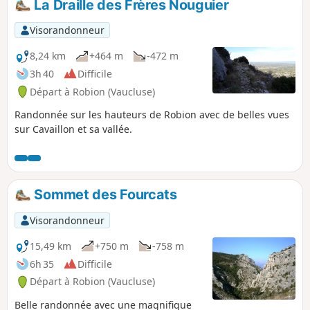
La Draille des Frères Nouguier
Visorandonneur
8,24 km
+464 m
-472 m
3h 40
Difficile
Départ à Robion (Vaucluse)
Randonnée sur les hauteurs de Robion avec de belles vues
sur Cavaillon et sa vallée.
Sommet des Fourcats
Visorandonneur
15,49 km
+750 m
-758 m
6h 35
Difficile
Départ à Robion (Vaucluse)
Belle randonnée avec une magnifique