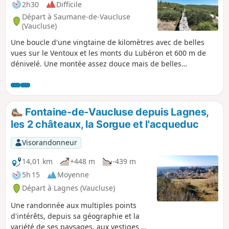
2h30
Difficile
Départ à Saumane-de-Vaucluse
(Vaucluse)
Une boucle d'une vingtaine de kilomètres avec de belles
vues sur le Ventoux et les monts du Lubéron et 600 m de
dénivelé. Une montée assez douce mais de belles
descentes ! Un passage plus difficile lors de la descente sur
Fontaine de Vaucluse (d'où le classement) sinon la difficulté
reste moyenne notamment dû au fait que cela monte un
peu.
Fontaine-de-Vaucluse depuis Lagnes,
les 2 châteaux, la Sorgue et l'acqueduc
Visorandonneur
14,01 km
+448 m
-439 m
5h 15
Moyenne
Départ à Lagnes (Vaucluse)
Une randonnée aux multiples points
d'intérêts, depuis sa géographie et la
variété de ses paysages, aux vestiges de