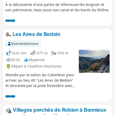
À la découverte d'une partie de Villeneuve-lès-Avignon et
son patrimoine, mais aussi son canal et les bords du Rhône.
Les Aires de Bedoin
Visorandonneur
16,61 km
+577 m
-576 m
6h 25
Moyenne
Départ à Cavaillon (Vaucluse)
Montée par le vallon du Colombier pour
arriver au lieu dit "Les Aires de Bedoin"
et descente par la piste forestière avec
de magnifiques vues sur la vallée de la
Durance.
Villages perchés de Robion à Bonnieux