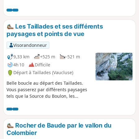
Les Taillades et ses différents
paysages et points de vue
Visorandonneur
9,33 km
+525 m
-521 m
4h 10
Difficile
Départ à Taillades (Vaucluse)
Belle boucle au départ des Taillades.
Vous passerez par différents paysages
tels que la Source du Boulon, les
falaises du Petit Luberon, les Rochers de
Baude et les Gorges de Badarel, le Canal
de Carpentras et la découverte de la
vieille ville. À réserver aux personnes ne
Rocher de Baude par le vallon du
souffrant pas du vertige. Voir chapitre
Colombier
informations pratiques.