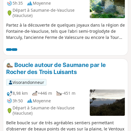
5h 35
Moyenne
Départ à Saumane-de-Vaucluse
(Vaucluse)
Partez à la découverte de quelques joyaux dans la région de
Fontaine-de-Vaucluse, tels que l'abri semi-troglodyte de
Marculy, l'ancienne Ferme de Valescure ou encore la Tour
de Guet située au sommet du vallon entre le Mourre Pelé et
les Trois Luisants.
Boucle autour de Saumane par le
Rocher des Trois Luisants
Visorandonneur
8,98 km
+446 m
-451 m
3h 50
Moyenne
Départ à Saumane-de-Vaucluse
(Vaucluse)
Belle boucle sur de très agréables sentiers permettant
d'observer de beaux points de vues sur la plaine, le Ventoux