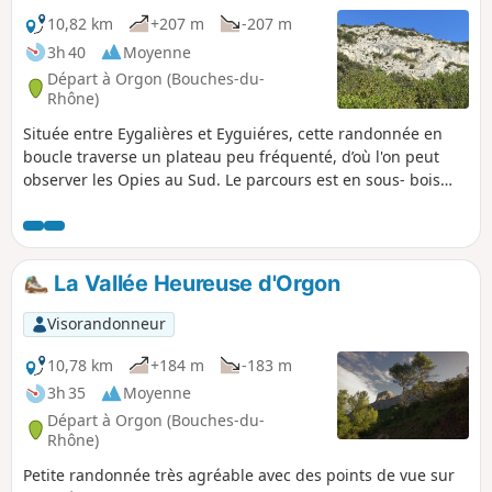
10,82 km
+207 m
-207 m
3h 40
Moyenne
Départ à Orgon (Bouches-du-
Rhône)
Située entre Eygalières et Eyguiéres, cette randonnée en
boucle traverse un plateau peu fréquenté, d’où l'on peut
observer les Opies au Sud. Le parcours est en sous- bois
pour une grande partie, mais la partie Nord et le plateau
peuvent être au vent (Mistral). 17/07/2023 Message de la
modération : la randonnée a été modifiée car le domaine de
Roquemartine a fermé tous les accès de Saint Hubert à la
La Vallée Heureuse d'Orgon
côte 169. Un GPS ou l'application Visorando semble
nécessaire pour cette randonnée. Voir les avis
Visorandonneur
10,78 km
+184 m
-183 m
3h 35
Moyenne
Départ à Orgon (Bouches-du-
Rhône)
Petite randonnée très agréable avec des points de vue sur