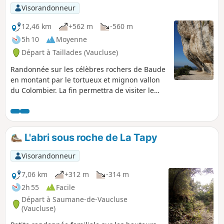
Visorandonneur
12,46 km
+562 m
-560 m
5h 10
Moyenne
Départ à Taillades (Vaucluse)
Randonnée sur les célèbres rochers de Baude
en montant par le tortueux et mignon vallon
du Colombier. La fin permettra de visiter le
vieux village de Taillades. Au final une
randonnée aux multiples facettes.
L'abri sous roche de La Tapy
Visorandonneur
7,06 km
+312 m
-314 m
2h 55
Facile
Départ à Saumane-de-Vaucluse
(Vaucluse)