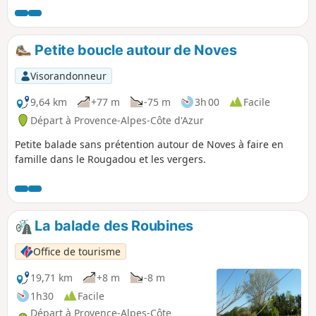
du Rougadou, ainsi que la petite Crau sur les traces des
oratoires, des croix, de la flore et des fontaines qui
marquèrent les points forts et les symboles de l'histoire de
Petite boucle autour de Noves
la commune.
Visorandonneur
9,64 km
+77 m
-75 m
3h 00
Facile
Départ à Provence-Alpes-Côte d'Azur
Petite balade sans prétention autour de Noves à faire en
famille dans le Rougadou et les vergers.
La balade des Roubines
Office de tourisme
19,71 km
+8 m
-8 m
1h30
Facile
Départ à Provence-Alpes-Côte