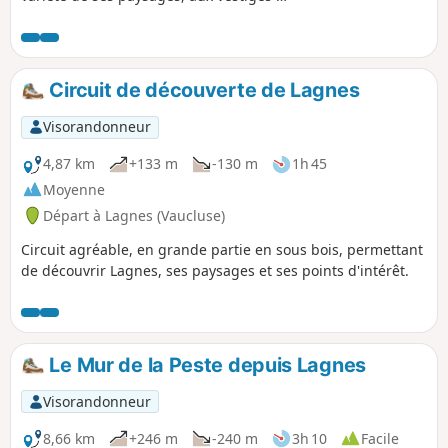
deux châteaux largement méconnus et
à la découverte du village typique de
Lagnes . Une pause au bord de la
Sorgue vous permettra de jouir d'un
Circuit de découverte de Lagnes
temps de quiétude des plus appréciés.
Visorandonneur
4,87 km
+133 m
-130 m
1h 45
Moyenne
Départ à Lagnes (Vaucluse)
Circuit agréable, en grande partie en sous bois, permettant
de découvrir Lagnes, ses paysages et ses points d'intérêt.
Le Mur de la Peste depuis Lagnes
Visorandonneur
8,66 km
+246 m
-240 m
3h 10
Facile