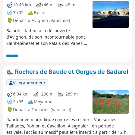
10,43 km
+46 m
-48 m
3h 05
Facile
Départ à Avignon (Vaucluse)
Balade citadine à la découverte
d'Avignon, de son incontournable pont
Saint-Bénezet et son Palais des Papes,
mais aussi tous les monuments
historiques moins connus qui valent le
détour.
Rochers de Baude et Gorges de Badarel
Visorandonneur
6,04 km
+290 m
-289 m
2h 35
Moyenne
Départ à Taillades (Vaucluse)
Randonnée magnifique contre les rochers. Vue sur les
Taillades, Robion et Cavaillon. À signaler : en période
estivale, l'accès au massif peut être interdit à partir de 12 h.