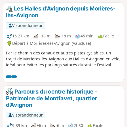
peu en retrait de la ville, se trouve
Les Halles d'Avignon depuis Morières-
perché le Château de Thouzon et, dans
lès-Avignon
sa partie basse, les grottes du même
nom.
Visorandonneur
16,27 km
+18 m
-18 m
45 min
Facile
Départ à Morières-lès-Avignon (Vaucluse)
Par le chemin des canaux et autres pistes cyclables, un
trajet de Morières-lès-Avignon aux Halles d'Avignon en vélo,
idéal pour éviter les parkings saturés durant le Festival.
Parcours du centre historique -
Patrimoine de Montfavet, quartier
d'Avignon
Visorandonneur
9,89 km
+6 m
-6 m
2h30
Facile