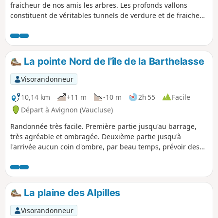
fraicheur de nos amis les arbres. Les profonds vallons
constituent de véritables tunnels de verdure et de fraicheur.
À la sortie du Vallon de la Sapine nous découvrirons la
bergerie et sa citerne magnifiquement restaurée.
La pointe Nord de l'île de la Barthelasse
Visorandonneur
10,14 km
+11 m
-10 m
2h 55
Facile
Départ à Avignon (Vaucluse)
Randonnée très facile. Première partie jusqu'au barrage,
très agréable et ombragée. Deuxième partie jusqu'à
l'arrivée aucun coin d'ombre, par beau temps, prévoir des
casquettes. De nombreux oiseaux et plus particulièrement
des hérons cendrés, des cormorans, des cygnes...sont
visibles sur les rives des étendues d'eau et sur les bords du
Rhône.
La plaine des Alpilles
Visorandonneur