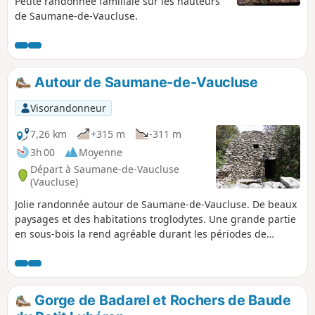
Petite randonnée familiale sur les hauteurs
de Saumane-de-Vaucluse.
Autour de Saumane-de-Vaucluse
Visorandonneur
7,26 km
+315 m
-311 m
3h 00
Moyenne
Départ à Saumane-de-Vaucluse
(Vaucluse)
Jolie randonnée autour de Saumane-de-Vaucluse. De beaux
paysages et des habitations troglodytes. Une grande partie
en sous-bois la rend agréable durant les périodes de
chaleur.
Gorge de Badarel et Rochers de Baude