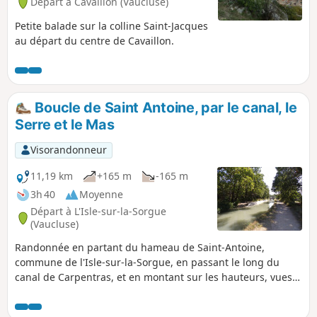
Départ à Cavaillon (Vaucluse)
Petite balade sur la colline Saint-Jacques
au départ du centre de Cavaillon.
Boucle de Saint Antoine, par le canal, le
Serre et le Mas
Visorandonneur
11,19 km
+165 m
-165 m
3h 40
Moyenne
Départ à L'Isle-sur-la-Sorgue
(Vaucluse)
Randonnée en partant du hameau de Saint-Antoine,
commune de l'Isle-sur-la-Sorgue, en passant le long du
canal de Carpentras, et en montant sur les hauteurs, vues
sur le Lubéron et la vallée du Rhône.