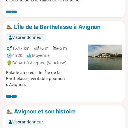
de l'Oule pour revenir jusqu'à Lagnes.
L'Île de la Barthelasse à Avignon
Visorandonneur
15,17 km
+6 m
-6 m
4h 20
Moyenne
Départ à Avignon (Vaucluse)
Balade au cœur de l’Île de la
Barthelasse, véritable poumon
d'Avignon.
Avignon et son histoire
Visorandonneur