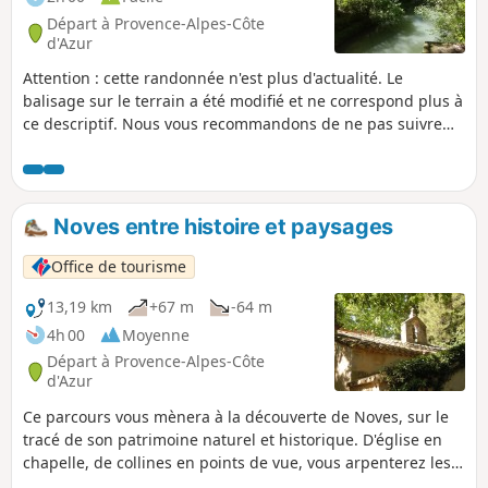
Départ à Provence-Alpes-Côte
d'Azur
Attention : cette randonnée n'est plus d'actualité. Le
balisage sur le terrain a été modifié et ne correspond plus à
ce descriptif. Nous vous recommandons de ne pas suivre
cet itinéraire. Une nouvelle version sera prochainement
disponible. Ce parcours en grande partie dans la nature
vous fera découvrir la Malautière, les bords de Durance et
l'Anguillon avant de revenir à la "civilisation" en découvrant
Noves entre histoire et paysages
une partie du village.
Office de tourisme
13,19 km
+67 m
-64 m
4h 00
Moyenne
Départ à Provence-Alpes-Côte
d'Azur
Ce parcours vous mènera à la découverte de Noves, sur le
tracé de son patrimoine naturel et historique. D'église en
chapelle, de collines en points de vue, vous arpenterez les
rues de la commune, les chemins du petit massif forestier