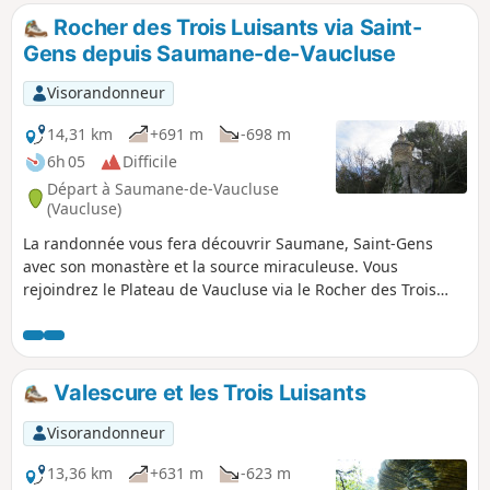
Rocher des Trois Luisants via Saint-
Gens depuis Saumane-de-Vaucluse
Visorandonneur
14,31 km
+691 m
-698 m
6h 05
Difficile
Départ à Saumane-de-Vaucluse
(Vaucluse)
La randonnée vous fera découvrir Saumane, Saint-Gens
avec son monastère et la source miraculeuse. Vous
rejoindrez le Plateau de Vaucluse via le Rocher des Trois
Luisants pour admirer le beau panorama de la plaine du
Comtat (la Sorgue) avec ses villages et au fond le Mont
Ventoux et les Dentelles de Montmirails. Vous redescendrez
ensuite vers le village de Saumane à travers un magnifique
Valescure et les Trois Luisants
patrimoine d’ouvrages en pierre sèche, murs, lauzes et
borie.
Visorandonneur
13,36 km
+631 m
-623 m