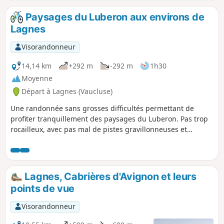
Paysages du Luberon aux environs de
Lagnes
Visorandonneur
14,14 km
+292 m
-292 m
1h30
Moyenne
Départ à Lagnes (Vaucluse)
Une randonnée sans grosses difficultés permettant de
profiter tranquillement des paysages du Luberon. Pas trop
rocailleux, avec pas mal de pistes gravillonneuses et
quelques parties sur route, ce tracé est bien pour les
débutants à la recherche d'un peu de sensation.
Lagnes, Cabrières d'Avignon et leurs
points de vue
Visorandonneur