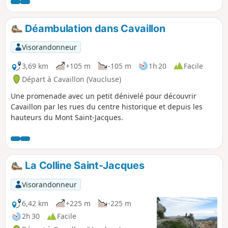
présentes mais aussi de profiter de la limpidité de ces eaux
fréquentée par les canards colvert, les cygnes et les ombles
communs. De nombreux aménagement permettent de
Déambulation dans Cavaillon
s'approcher de l'eau, voir même d'y tremper un orteil...
Visorandonneur
3,69 km
+105 m
-105 m
1h 20
Facile
Départ à Cavaillon (Vaucluse)
Une promenade avec un petit dénivelé pour découvrir
Cavaillon par les rues du centre historique et depuis les
hauteurs du Mont Saint-Jacques.
La Colline Saint-Jacques
Visorandonneur
6,42 km
+225 m
-225 m
2h 30
Facile