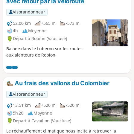
avec retour par la véloroute
Visorandonneur
52,00 km
+565 m
-573 m
4h
Moyenne
Départ à Robion (Vaucluse)
Balade dans le Luberon sur les routes
aux alentours de Robion.
Au frais des vallons du Colombier
Visorandonneur
13,51 km
+520 m
-520 m
5h 20
Moyenne
Départ à Cavaillon (Vaucluse)
Le réchauffement climatique nous incite à retrouver la