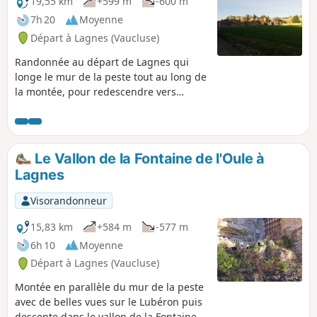
19,55 km
+599 m
-600 m
7h 20
Moyenne
Départ à Lagnes (Vaucluse)
Randonnée au départ de Lagnes qui
longe le mur de la peste tout au long de
la montée, pour redescendre vers
Cabrières d'Avignon avec ses bories et
ses murs de pierres sèches et retrouver
le mur de la peste en revenant sur le
lieu de départ.
Le Vallon de la Fontaine de l'Oule à
Lagnes
Visorandonneur
15,83 km
+584 m
-577 m
6h 10
Moyenne
Départ à Lagnes (Vaucluse)
Montée en parallèle du mur de la peste
avec de belles vues sur le Lubéron puis
descente dans le vallon de la Fontaine