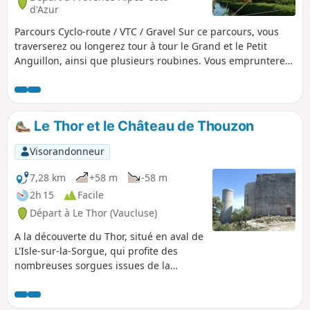
d'Azur
Parcours Cyclo-route / VTC / Gravel Sur ce parcours, vous
traverserez ou longerez tour à tour le Grand et le Petit
Anguillon, ainsi que plusieurs roubines. Vous emprunterez
également des drailles (chemins), en écoutant le souffle du
vent dans les canié et le murmure de l'eau aux cascades
des martelièro. Vous découvrirez la spécificité de cette terre
: une zone marécageuse devenue cultivable et habitable
Le Thor et le Château de Thouzon
grâce à un maillage de canaux et de roubines, construit au
fil des siècles, qui permet de sécuriser, d'assainir et
Visorandonneur
d'alimenter en eau ce territoire.
7,28 km
+58 m
-58 m
2h 15
Facile
Départ à Le Thor (Vaucluse)
A la découverte du Thor, situé en aval de
L'Isle-sur-la-Sorgue, qui profite des
nombreuses sorgues issues de la
résurgence de Fontaine-de-
Vaucluse.Sur l'une des rares éminences
de la plaine du Comtat Venaissin, un