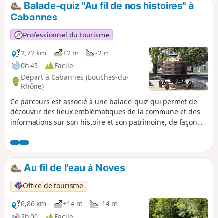
Balade-quiz "Au fil de nos histoires" à
p
Cabannes
Professionnel du tourisme
2,72 km
+2 m
-2 m
0h 45
Facile
Départ à Cabannes (Bouches-du-
Rhône)
Ce parcours est associé à une balade-quiz qui permet de
découvrir des lieux emblématiques de la commune et des
informations sur son histoire et son patrimoine, de façon
ludique. Trouvez l'affiche Au fil de nos histoires à la mairie
de Cabannes et scannez le QR Code pour démarrer le jeu.
(gratuit, pas d'inscription ni d'application à télécharger).
Vous pouvez choisir le parcours "adulte" ou le parcours
Au fil de l'eau à Noves
"adulte + enfant" (avec en plus des questions à destination
des enfants de 6 à 11 ans). La description ci-dessous fait
Office de tourisme
uniquement référence au parcours "adulte".
6,86 km
+14 m
-14 m
2h 00
Facile