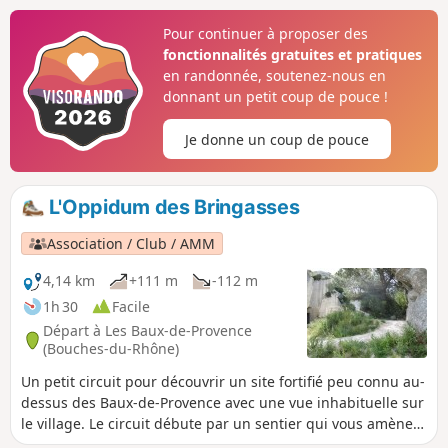
de vous enfoncer dans le Val d'Enfer, suivre
Pour continuer à proposer des
les crêtes par un chemin forestier bien large
fonctionnalités gratuites et pratiques
avec des vues panoramiques sur les Alpilles
en randonnée, soutenez-nous en
et rentrer aux Baux-de-Provence pour une
donnant un petit coup de pouce !
visite de quartier. Pas de difficulté sinon des
escaliers pour accéder au village.
Je donne un coup de pouce
L'Oppidum des Bringasses
Association / Club / AMM
4,14 km
+111 m
-112 m
1h 30
Facile
Départ à Les Baux-de-Provence
(Bouches-du-Rhône)
Un petit circuit pour découvrir un site fortifié peu connu au-
dessus des Baux-de-Provence avec une vue inhabituelle sur
le village. Le circuit débute par un sentier qui vous amène
sur un plateau au-dessus des carrières et se termine par de