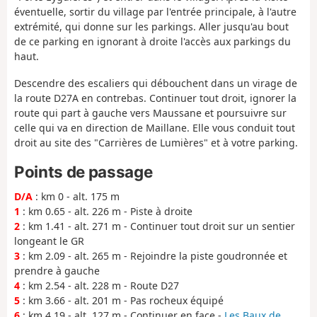
éventuelle, sortir du village par l'entrée principale, à l'autre
extrémité, qui donne sur les parkings. Aller jusqu'au bout
de ce parking en ignorant à droite l'accès aux parkings du
haut.
Descendre des escaliers qui débouchent dans un virage de
la route D27A en contrebas. Continuer tout droit, ignorer la
route qui part à gauche vers Maussane et poursuivre sur
celle qui va en direction de Maillane. Elle vous conduit tout
droit au site des "Carrières de Lumières" et à votre parking.
Points de passage
D/A
: km 0 - alt. 175 m
1
: km 0.65 - alt. 226 m - Piste à droite
2
: km 1.41 - alt. 271 m - Continuer tout droit sur un sentier
longeant le GR
3
: km 2.09 - alt. 265 m - Rejoindre la piste goudronnée et
prendre à gauche
4
: km 2.54 - alt. 228 m - Route D27
5
: km 3.66 - alt. 201 m - Pas rocheux équipé
6
: km 4.19 - alt. 127 m - Continuer en face -
Les Baux de