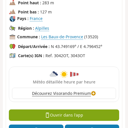
Point haut :
283 m
Point bas :
127 m
Pays :
France
Région :
Alpilles
Commune :
Les Baux-de-Provence
(13520)
Départ/Arrivée :
N 43.749169° / E 4.796452°
Carte(s) IGN :
Ref. 3042OT, 3043OT
Météo détaillée heure par heure
Découvrez Visorando Premium
Ouvrir dans l'app