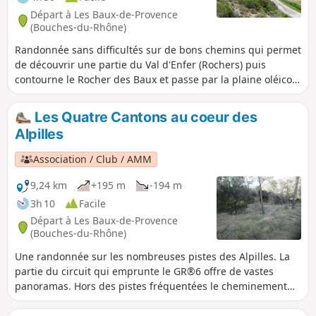
Départ à Les Baux-de-Provence
(Bouches-du-Rhône)
Randonnée sans difficultés sur de bons chemins qui permet
de découvrir une partie du Val d'Enfer (Rochers) puis
contourne le Rocher des Baux et passe par la plaine oléicole
pour rejoindre ensuite les Crêtes de Baumayrane avec des
vues superbes sur les Baux et les Alpilles, la Crau, le Golfe
Les Quatre Cantons au coeur des
de Fos, puis le Ventoux...
Alpilles
Association / Club / AMM
9,24 km
+195 m
-194 m
3h 10
Facile
Départ à Les Baux-de-Provence
(Bouches-du-Rhône)
Une randonnée sur les nombreuses pistes des Alpilles. La
partie du circuit qui emprunte le GR®6 offre de vastes
panoramas. Hors des pistes fréquentées le cheminement
est assez agréable et permet de découvrir certains aspects
cachés de ce massif.