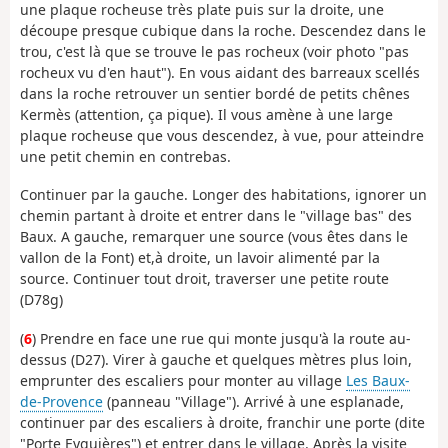
une plaque rocheuse très plate puis sur la droite, une
découpe presque cubique dans la roche. Descendez dans le
trou, c'est là que se trouve le pas rocheux (voir photo "pas
rocheux vu d'en haut"). En vous aidant des barreaux scellés
dans la roche retrouver un sentier bordé de petits chênes
Kermès (attention, ça pique). Il vous amène à une large
plaque rocheuse que vous descendez, à vue, pour atteindre
une petit chemin en contrebas.
Continuer par la gauche. Longer des habitations, ignorer un
chemin partant à droite et entrer dans le "village bas" des
Baux. A gauche, remarquer une source (vous êtes dans le
vallon de la Font) et,à droite, un lavoir alimenté par la
source. Continuer tout droit, traverser une petite route
(D78g)
(
6
) Prendre en face une rue qui monte jusqu'à la route au-
dessus (D27). Virer à gauche et quelques mètres plus loin,
emprunter des escaliers pour monter au village
Les Baux-
de-Provence
(panneau "Village"). Arrivé à une esplanade,
continuer par des escaliers à droite, franchir une porte (dite
"Porte Eyguières") et entrer dans le village. Après la visite