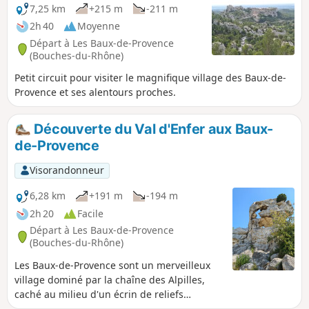
7,25 km
+215 m
-211 m
2h 40
Moyenne
Départ à Les Baux-de-Provence
(Bouches-du-Rhône)
Petit circuit pour visiter le magnifique village des Baux-de-
Provence et ses alentours proches.
Découverte du Val d'Enfer aux Baux-
de-Provence
Visorandonneur
6,28 km
+191 m
-194 m
2h 20
Facile
Départ à Les Baux-de-Provence
(Bouches-du-Rhône)
Les Baux-de-Provence sont un merveilleux
village dominé par la chaîne des Alpilles,
caché au milieu d'un écrin de reliefs
tourmentés. Cette randonnée vous propose