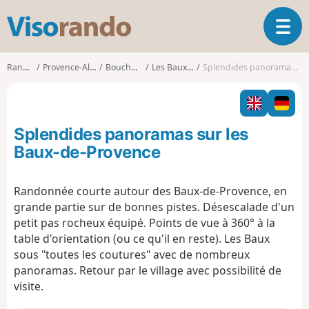
V
O
i
u
s
v
o
Randonnées
Provence-Alpes-Côte d'Azur
Bouches-du-Rhône
Les Baux-de-Provence
Splendides panoramas sur les Baux-de-Provence
r
r
i
a
r
n
l
d
Splendides panoramas sur les
a
o
n
Baux-de-Provence
a
v
Randonnée courte autour des Baux-de-Provence, en
i
grande partie sur de bonnes pistes. Désescalade d'un
g
a
petit pas rocheux équipé. Points de vue à 360° à la
t
table d'orientation (ou ce qu'il en reste). Les Baux
i
sous "toutes les coutures" avec de nombreux
o
panoramas. Retour par le village avec possibilité de
n
visite.