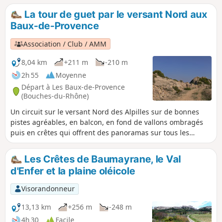
bonnes pistes. Il offre de beaux panoramas sur le Sud et
La tour de guet par le versant Nord aux
l'Est des Alpilles.
Baux-de-Provence
Association / Club / AMM
8,04 km
+211 m
-210 m
2h 55
Moyenne
Départ à Les Baux-de-Provence
(Bouches-du-Rhône)
Un circuit sur le versant Nord des Alpilles sur de bonnes
pistes agréables, en balcon, en fond de vallons ombragés
puis en crêtes qui offrent des panoramas sur tous les
versants des Alpilles. La vue va bien au delà. Le circuit
débute par une piste qui en balcon. Mis à part le retour par
Les Crêtes de Baumayrane, le Val
le GR®6, vous ne rencontrerez pas grand monde sinon
d'Enfer et la plaine oléicole
personne sur ces pistes à l'écart des sentiers battus.
Visorandonneur
13,13 km
+256 m
-248 m
4h 30
Facile