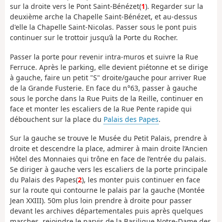
sur la droite vers le Pont Saint-Bénézet(
1
). Regarder sur la
deuxième arche la Chapelle Saint-Bénézet, et au-dessus
d'elle la Chapelle Saint-Nicolas. Passer sous le pont puis
continuer sur le trottoir jusqu’à la Porte du Rocher.
Passer la porte pour revenir intra-muros et suivre la Rue
Ferruce. Après le parking, elle devient piétonne et se dirige
à gauche, faire un petit "S" droite/gauche pour arriver Rue
de la Grande Fusterie. En face du n°63, passer à gauche
sous le porche dans la Rue Puits de la Reille, continuer en
face et monter les escaliers de la Rue Pente rapide qui
débouchent sur la place du
Palais des Papes
.
Sur la gauche se trouve le Musée du Petit Palais, prendre à
droite et descendre la place, admirer à main droite l’Ancien
Hôtel des Monnaies qui trône en face de l’entrée du palais.
Se diriger à gauche vers les escaliers de la porte principale
du Palais des Papes(
2
), les monter puis continuer en face
sur la route qui contourne le palais par la gauche (Montée
Jean XXIII). 50m plus loin prendre à droite pour passer
devant les archives départementales puis après quelques
marches, rejoindre le parvis de la Basilique Notre-Dame des