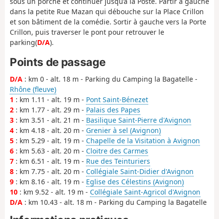
sous un porche et continuer jusqu’à la Poste. Partir à gauche
dans la petite Rue Mazan qui débouche sur la Place Crillon
et son bâtiment de la comédie. Sortir à gauche vers la Porte
Crillon, puis traverser le pont pour retrouver le
parking(
D/A
).
Points de passage
D/A
: km 0 - alt. 18 m - Parking du Camping la Bagatelle -
Rhône (fleuve)
1
: km 1.11 - alt. 19 m -
Pont Saint-Bénezet
2
: km 1.77 - alt. 29 m -
Palais des Papes
3
: km 3.51 - alt. 21 m -
Basilique Saint-Pierre d'Avignon
4
: km 4.18 - alt. 20 m -
Grenier à sel (Avignon)
5
: km 5.29 - alt. 19 m -
Chapelle de la Visitation à Avignon
6
: km 5.63 - alt. 20 m -
Cloitre des Carmes
7
: km 6.51 - alt. 19 m -
Rue des Teinturiers
8
: km 7.75 - alt. 20 m -
Collégiale Saint-Didier d'Avignon
9
: km 8.16 - alt. 19 m -
Eglise des Célestins (Avignon)
10
: km 9.52 - alt. 19 m -
Collégiale Saint-Agricol d'Avignon
D/A
: km 10.43 - alt. 18 m - Parking du Camping la Bagatelle