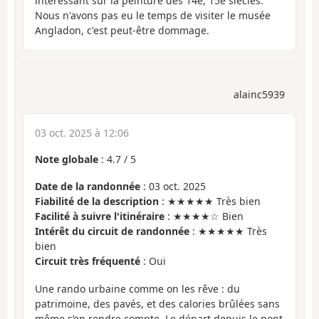
intéressant sur la peinture des 14e, 15e siècles.
Nous n'avons pas eu le temps de visiter le musée
Angladon, c'est peut-être dommage.
alainc5939
03 oct. 2025 à 12:06
Note globale
:
4.7
/
5
Date de la randonnée
: 03 oct. 2025
Fiabilité de la description
: ★★★★★ Très bien
Facilité à suivre l'itinéraire
: ★★★★☆ Bien
Intérêt du circuit de randonnée
: ★★★★★ Très
bien
Circuit très fréquenté
: Oui
Une rando urbaine comme on les rêve : du
patrimoine, des pavés, et des calories brûlées sans
même s’en rendre compte. Le départ depuis le pont