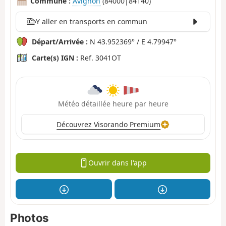
Commune :
Avignon
(84000|84140)
Y aller en transports en commun
Départ/Arrivée :
N 43.952369° / E 4.79947°
Carte(s) IGN :
Ref. 3041OT
Météo détaillée heure par heure
Découvrez Visorando Premium
Ouvrir dans l'app
Photos