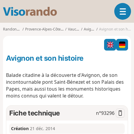
V
O
i
u
s
v
o
Randonnées
Provence-Alpes-Côte d'Azur
Vaucluse
Avignon
Avignon et son histoire
r
r
i
a
r
n
l
d
Avignon et son histoire
a
o
n
a
Balade citadine à la découverte d'Avignon, de son
v
incontournable pont Saint-Bénezet et son Palais des
i
Papes, mais aussi tous les monuments historiques
g
moins connus qui valent le détour.
a
t
i
Fiche technique
n°
93296
o
n
Création
21 déc. 2014