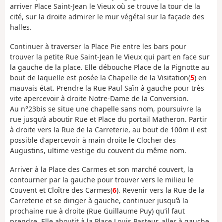
arriver Place Saint-Jean le Vieux où se trouve la tour de la
cité, sur la droite admirer le mur végétal sur la façade des
halles.
Continuer à traverser la Place Pie entre les bars pour
trouver la petite Rue Saint-Jean le Vieux qui part en face sur
la gauche de la place. Elle débouche Place de la Pignotte au
bout de laquelle est posée la Chapelle de la Visitation(
5
) en
mauvais état. Prendre la Rue Paul Saïn à gauche pour très
vite apercevoir à droite Notre-Dame de la Conversion.
Au n°23bis se situe une chapelle sans nom, poursuivre la
rue jusqu’à aboutir Rue et Place du portail Matheron. Partir
à droite vers la Rue de la Carreterie, au bout de 100m il est
possible d'apercevoir à main droite le Clocher des
Augustins, ultime vestige du couvent du même nom.
Arriver à la Place des Carmes et son marché couvert, la
contourner par la gauche pour trouver vers le milieu le
Couvent et Cloître des Carmes(
6
). Revenir vers la Rue de la
Carreterie et se diriger à gauche, continuer jusqu’à la
prochaine rue à droite (Rue Guillaume Puy) qu’il faut
prendre. Elle aboutit à la Place Louis Pasteur, aller à gauche