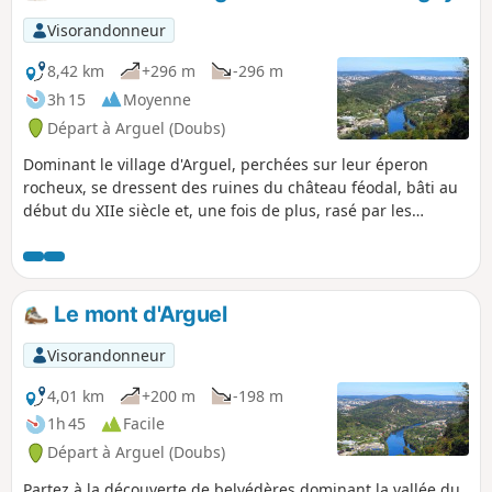
Mercureaux ensoleillé vers Saint-Pierre, non point au
Paradis, mais vers le Fort Rolland et les ruines du château
Visorandonneur
féodal.
8,42 km
+296 m
-296 m
3h 15
Moyenne
Départ à Arguel (Doubs)
Dominant le village d'Arguel, perchées sur leur éperon
rocheux, se dressent des ruines du château féodal, bâti au
début du XIIe siècle et, une fois de plus, rasé par les
armées royales en 1668, lors de la conquête de la Franche-
Comté. Ce parcours entre pâtures et belles forêts vous
offrira de superbes vues sur la vallée, le mont Poupet, les
ruines du fort de Pugey, la grotte de Malpertuis et, si vous
Le mont d'Arguel
savez vous faire discret, vous y surprendrez quelques
biches ou chamois.
Visorandonneur
4,01 km
+200 m
-198 m
1h 45
Facile
Départ à Arguel (Doubs)
Partez à la découverte de belvédères dominant la vallée du