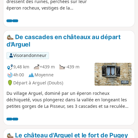
dressent des ruines, perchées sur leur
éperon rocheux, vestiges de la
forteresse féodale (soubassements d'un
mur d'enceinte et de la poterne), bâtie
au début du XIIe siècle et, une fois de
plus, rasée par les armées royales en
De cascades en châteaux au départ
1668, lors de la conquête de la Franche-
d'Arguel
Comté. Mais en compensation, ce
parcours équilibré entre pâture et belle
Visorandonneur
forêt, vous offrira de superbes vues sur
la vallée, où, si vous savez vous faire
9,48 km
+439 m
-439 m
discret, vous surprendrez quelques
4h 00
Moyenne
chamois.
Départ à Arguel (Doubs)
Du village Arguel, dominé par un éperon rocheux
déchiqueté, vous plongerez dans la vallée en longeant les
petites gorges de La Pisseur, ses 3 cascades et sa reculée
miniature. Vous passerez sous la cascade du Bout du
Monde et par une ancienne voie romaine et une sente de
corniches pour découvrir un superbe point de vue sur la
vallée du Doubs. Vous grimperez par le vallon des
Le château d'Arguel et le fort de Pugey