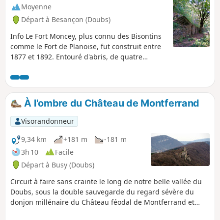
Moyenne
Départ à Besançon (Doubs)
Info Le Fort Moncey, plus connu des Bisontins
comme le Fort de Planoise, fut construit entre
1877 et 1892. Entouré d'abris, de quatre
grandes batteries, de casernements, il est
libre d'accès, mais à visiter avec prudence. Le
promeneur moins martial pourra apprécier ce
cadre de verdure et faire halte aux belvédères
À l'ombre du Château de Montferrand
superbes, l'un sur Besançon et ses collines, le
second au Sud, sur la vallée du Doubs et les
Visorandonneur
monts jurassiens et revenir par les cabordes
vigneronnes et bucoliques des Équegney.
9,34 km
+181 m
-181 m
3h 10
Facile
Départ à Busy (Doubs)
Circuit à faire sans crainte le long de notre belle vallée du
Doubs, sous la double sauvegarde du regard sévère du
donjon millénaire du Château féodal de Montferrand et
celui plus doux et protecteur de Notre-Dame du Mont.