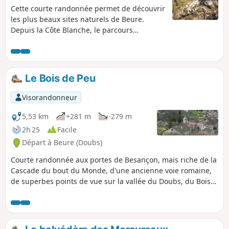
Cette courte randonnée permet de découvrir
les plus beaux sites naturels de Beure.
Depuis la Côte Blanche, le parcours
emprunte d'anciens sentiers aux ornières
creusées dans la roche, longe les falaises et
offre de superbes panoramas sur la vallée
du Doubs. Il mène à la Baume Martin, à la
Le Bois de Peu
cascade du Bout du Monde, puis au cœur du
vieux village avec son lavoir et l'église Saint-
Visorandonneur
Hippolyte. Un itinéraire varié, sauvage et
patrimonial.
5,53 km
+281 m
-279 m
2h 25
Facile
Départ à Beure (Doubs)
Courte randonnée aux portes de Besançon, mais riche de la
Cascade du bout du Monde, d'une ancienne voie romaine,
de superbes points de vue sur la vallée du Doubs, du Bois
de Peu et ses vallons boisés aux arbres élancés et ses
sauvages anfractuosités rocheuses qui entaillent les
falaises. Excusez-moi du peu !