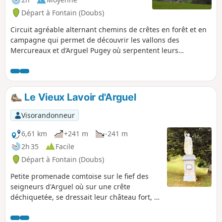
dédié au Dieu Mercure.
Départ à Fontain (Doubs)
Circuit agréable alternant chemins de crêtes en forêt et en
campagne qui permet de découvrir les vallons des
Mercureaux et d’Arguel Pugey où serpentent leurs
ruisseaux à travers champs. Vous profiterez des sentiers
dans les sous-bois et de petites routes peu fréquentées. En
chemin, vous pourrez remarquer des sites patrimoniaux
religieux et militaires, ainsi que de magnifiques belvédères,
Le Vieux Lavoir d'Arguel
notamment la Citadelle Vauban inscrite au patrimoine
mondial de l’UNESCO.
Visorandonneur
6,61 km
+241 m
-241 m
2h 35
Facile
Départ à Fontain (Doubs)
Petite promenade comtoise sur le fief des
seigneurs d'Arguel où sur une crête
déchiquetée, se dressait leur château fort, et
découverte du vieux lavoir.