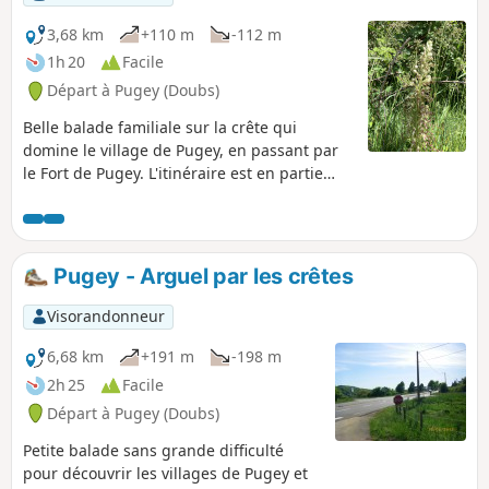
3,68 km
+110 m
-112 m
1h 20
Facile
Départ à Pugey (Doubs)
Belle balade familiale sur la crête qui
domine le village de Pugey, en passant par
le Fort de Pugey. L'itinéraire est en partie
sous-bois et dans les prés avec de beaux
points de vue sur les premiers plateaux du
Jura et la chaîne franco-suisse quand le
temps est dégagé. Les amateurs de flore
Pugey - Arguel par les crêtes
pourront observer de nombreuses espèces
typiques des collines calcaires bisontines.
Visorandonneur
6,68 km
+191 m
-198 m
2h 25
Facile
Départ à Pugey (Doubs)
Petite balade sans grande difficulté
pour découvrir les villages de Pugey et