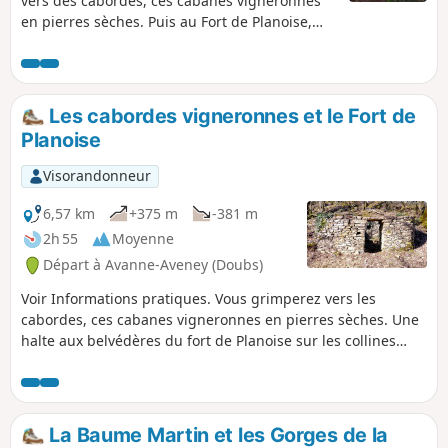
vers des cabordes, ces cabanes vigneronnes
en pierres sèches. Puis au Fort de Planoise,
premier rempart de la cité bisontine, vous
passerez en revue les batteries d'un pas
militaire. Vous ferez halte aux belvédères
superbes sur Besançon et ses collines, sur le
Les cabordes vigneronnes et le Fort de
sud de la vallée du Doubs et les monts
Planoise
jurassiens. Vous faufilant pas un petit tunnel à
l'intérieur d'un fortin, vous pénétrerez dans
Visorandonneur
un bois sauvage et moussu aux allures de
forêt hantée.
6,57 km
+375 m
-381 m
2h 55
Moyenne
Départ à Avanne-Aveney (Doubs)
Voir Informations pratiques. Vous grimperez vers les
cabordes, ces cabanes vigneronnes en pierres sèches. Une
halte aux belvédères du fort de Planoise sur les collines
bisontines, puis sur le Sud de la vallée du Doubs et les
monts jurassiens. Malgré son passé militaire, le fort sera
une promenade plein de charme avec ses nombreux
sentiers sillonnant les ruines. Vous reviendrez, en longeant
La Baume Martin et les Gorges de la
les falaises, par un bois sauvage et moussu aux allures de