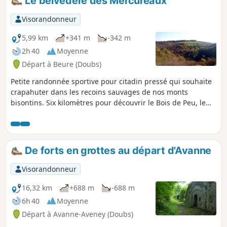
Le belvédère des Mercureaux
Visorandonneur
5,99 km
+341 m
-342 m
2h 40
Moyenne
Départ à Beure (Doubs)
Petite randonnée sportive pour citadin pressé qui souhaite
crapahuter dans les recoins sauvages de nos monts
bisontins. Six kilomètres pour découvrir le Bois de Peu, le
belvédère des Mercureaux, la Cascade du Bout du Monde,
l'ancienne voie romaine et de superbes corniches
surplombant la vallée du Doubs.
De forts en grottes au départ d'Avanne
Visorandonneur
16,32 km
+688 m
-688 m
6h 40
Moyenne
Départ à Avanne-Aveney (Doubs)