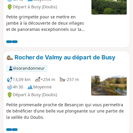
Départ à Busy (Doubs)
Petite grimpette pour se mettre en
jambe à la découverte de deux villages
et de panoramas exceptionnels sur la
vallée du Doubs et de la Loue, la
Chapelle de Notre-Dame du Mont,
dominant la vallée, le château de
Thoraise à l'aplomb de la rivière, le
Rocher de Valmy au départ de Busy
château féodal de Montferrand et son
donjon médiéval surplombant les
Visorandonneur
méandres et à l'horizon : Besançon. Puis
retour plus tranquille par le chemin de
13,09 km
+254 m
-257 m
halage, le long des rives du Doubs à
4h 30
Moyenne
l'ombre protectrice des ruines.
Départ à Busy (Doubs)
Petite promenade proche de Besançon qui vous permettra
de bénéficier d’une belle vue plongeante sur une partie de
la vallée du Doubs.