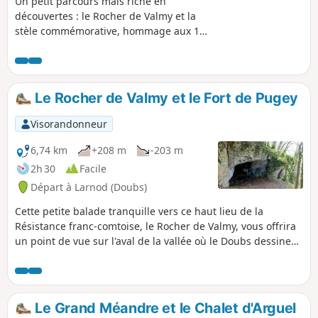
Un petit parcours mais riche en
découvertes : le Rocher de Valmy et la
stèle commémorative, hommage aux 16
résistants fusillés à la Citadelle,
implantée sur un éperon rocheux
(406m) dominant la vallée où le Doubs
dessine un de ses plus charmants
Le Rocher de Valmy et le Fort de Pugey
méandres ; le belvédère Martelin sur
Avanne et la Côte de Planoise ; la Roche
Visorandonneur
trouée, portail ouvert sur la vallée et,
enfin, l'ancienne route royale avec
6,74 km
+208 m
-203 m
encore de jolies vues sur les monts
2h 30
Facile
voisins.
Départ à Larnod (Doubs)
Cette petite balade tranquille vers ce haut lieu de la
Résistance franc-comtoise, le Rocher de Valmy, vous offrira
un point de vue sur l'aval de la vallée où le Doubs dessine
un de ses plus charmants méandres. Puis, entre pâtures et
belles forêts, vous découvrirez le Belvédère Martelin sur
Avanne et la Côte de Planoise, la Roche trouée, portail
sauvage ouvert sur la vallée, et enfin, les ruines du Fort de
Le Grand Méandre et le Chalet d'Arguel
Pugey, la Grotte de Malpertuis et la silhouette massive et