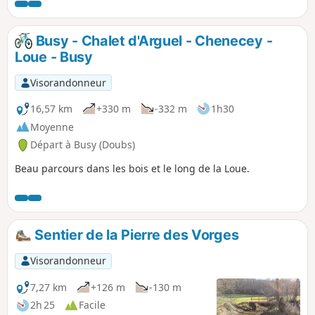
Petite bouffée de nature, ponctuée des vestiges de
l'ingénieuse industrie qui animait la vallée durant la
première moitié du XXe siècle le long du canal et sa percée.
Busy - Chalet d'Arguel - Chenecey -
Puis un petit pèlerinage par un chemin bordé de fougères
Loue - Busy
et de roches moussues à la bonne Dame du Mont.
Visorandonneur
16,57 km
+330 m
-332 m
1h30
Moyenne
Départ à Busy (Doubs)
Beau parcours dans les bois et le long de la Loue.
Sentier de la Pierre des Vorges
Visorandonneur
7,27 km
+126 m
-130 m
2h 25
Facile