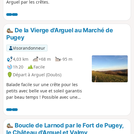
Arguel par les crêtes.
De la Vierge d'Arguel au Marché de
Pugey
Visorandonneur
4,03 km
+68 m
-95 m
1h 20
Facile
Départ à Arguel (Doubs)
Balade facile sur une crête pour les
petits avec belle vue et soleil garantis
par beau temps ! Possible avec une
poussette mais certains passages
peuvent être un peu chaotiques, donc
privilégier une poussette tous terrains.
Boucle de Larnod par le Fort de Pugey,
le Château d'Arguel et Valmy