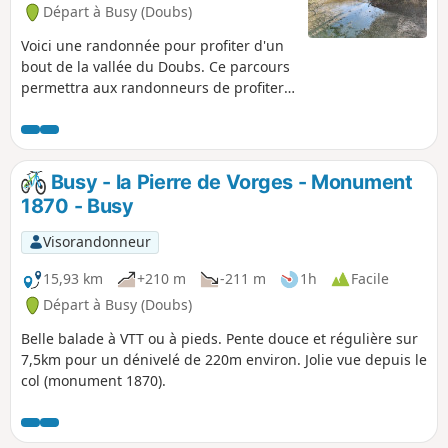
Départ à Busy (Doubs)
Voici une randonnée pour profiter d'un
bout de la vallée du Doubs. Ce parcours
permettra aux randonneurs de profiter
de la forêt de Gevrey, de longer les
sentiers, d'arriver au bord du Doubs, de
profiter de la véloroute pour d'observer
les paysages typiques de la vallée du
Busy - la Pierre de Vorges - Monument
Doubs avec les ruines du château de
1870 - Busy
Montferrand et de remonter vers Busy
par le Moulinot. Randonnée proposée
Visorandonneur
par le Grand Besançon Métropole.
15,93 km
+210 m
-211 m
1h
Facile
Départ à Busy (Doubs)
Belle balade à VTT ou à pieds. Pente douce et régulière sur
7,5km pour un dénivelé de 220m environ. Jolie vue depuis le
col (monument 1870).