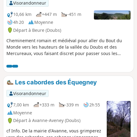
Visorandonneur
10,66 km
+447 m
-451 m
4h 20
Moyenne
Départ à Beure (Doubs)
Cheminement romain et médiéval pour aller du Bout du
Monde vers les hauteurs de la vallée du Doubs et des
Mercureaux, vous faisant discret pour passer sous les
ruines du château, fief du triste sir Jacques d'Arguel, le
rançonneur et vous plaçant bien vite sous la protection de
nos polychromes saints de bois franc-comtois.
Les cabordes des Équegney
Visorandonneur
7,00 km
+333 m
-339 m
2h 55
Moyenne
Départ à Avanne-Aveney (Doubs)
cf Info. De la mairie d'Avanne, vous grimperez