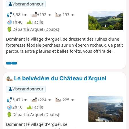
être quelques chamois.
Visorandonneur
3,98 km
+192 m
-193 m
1h 40
Facile
Départ à Arguel (Doubs)
Dominant le village d'Arguel, se dressent des ruines d'une
forteresse féodale perchées sur un éperon rocheux. Ce petit
parcours entre pâtures et belles forêts, vous offrira de
superbes vues sur la vallée et, si vous savez vous faire
discret, vous y surprendrez quelques biches ou chamois.
Le belvédère du Château d'Arguel
Visorandonneur
5,47 km
+224 m
-225 m
2h 10
Facile
Départ à Arguel (Doubs)
Dominant le village d'Arguel, se