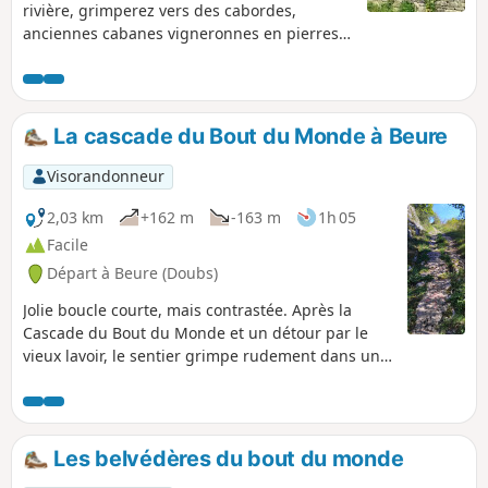
rivière, grimperez vers des cabordes,
anciennes cabanes vigneronnes en pierres
sèches, puis au Fort de Planoise ou Fort
Moncey, bâti en 1877, premier rempart
défensif de la cité bisontine. Vous passerez
en revue de nombreuses batteries et
La cascade du Bout du Monde à Beure
fortifications d'un pas militaire, puis vous
ferez halte aux belvédères superbes, l'un
Visorandonneur
sur Besançon et ses collines, le second au
sud, sur la vallée du Doubs et les monts
2,03 km
+162 m
-163 m
1h 05
jurassiens.
Facile
Départ à Beure (Doubs)
Jolie boucle courte, mais contrastée. Après la
Cascade du Bout du Monde et un détour par le
vieux lavoir, le sentier grimpe rudement dans un
décor rocheux et verdoyant, jusqu’à la cascade de
la Pisseur. On y devine encore les traces des
anciens chariots aux roues cerclées de fer, avant
de profiter de superbes points de vue sur les
Les belvédères du bout du monde
monts et la vallée du Doubs.