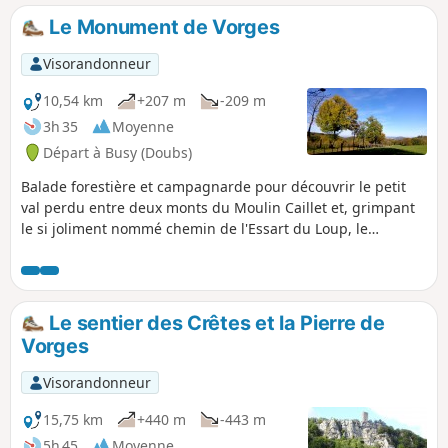
Le Monument de Vorges
Visorandonneur
10,54 km
+207 m
-209 m
3h 35
Moyenne
Départ à Busy (Doubs)
Balade forestière et campagnarde pour découvrir le petit
val perdu entre deux monts du Moulin Caillet et, grimpant
le si joliment nommé chemin de l'Essart du Loup, le
Monument de Vorges, en souvenir des pauvres biffins de 70
bien oubliés. Retour vers Busy avec de jolies vues sur le
donjon de Montferrand et les monts bisontins.
Le sentier des Crêtes et la Pierre de
Vorges
Visorandonneur
15,75 km
+440 m
-443 m
5h 45
Moyenne