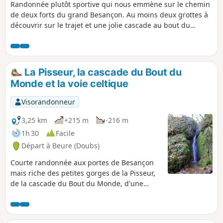
Randonnée plutôt sportive qui nous emmène sur le chemin
de deux forts du grand Besançon. Au moins deux grottes à
découvrir sur le trajet et une jolie cascade au bout du
monde.
La Pisseur, la cascade du Bout du
Monde et la voie celtique
Visorandonneur
3,25 km
+215 m
-216 m
1h 30
Facile
Départ à Beure (Doubs)
Courte randonnée aux portes de Besançon
mais riche des petites gorges de la Pisseur,
de la cascade du Bout du Monde, d'une
ancienne voie romaine et d'un superbe point
de vue sur la vallée du Doubs. Attention !
Malgré sa brièveté, elle est sportive et