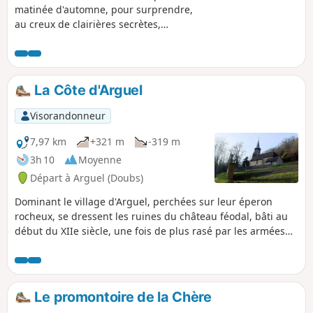
matinée d'automne, pour surprendre,
au creux de clairières secrètes,
quelques chamois paisibles et
découvrir, surgissant de l'écrin de la
forêt, le superbe belvédère du Grand
Méandre sur la vallée de la Loue et le
La Côte d'Arguel
donjon du château féodal de Chenecey.
Visorandonneur
7,97 km
+321 m
-319 m
3h 10
Moyenne
Départ à Arguel (Doubs)
Dominant le village d'Arguel, perchées sur leur éperon
rocheux, se dressent les ruines du château féodal, bâti au
début du XIIe siècle, une fois de plus rasé par les armées
royales en 1668, lors de la conquête de la Franche-Comté.
Ce parcours forestier, par des chemins joliment escarpés,
vous fera découvrir de vieux lavoirs, la cascade de la
Pisseur, une belle statue de Saint-Vernier et de belles
Le promontoire de la Chère
clairières surplombant la vallée où vous surprendrez peut-