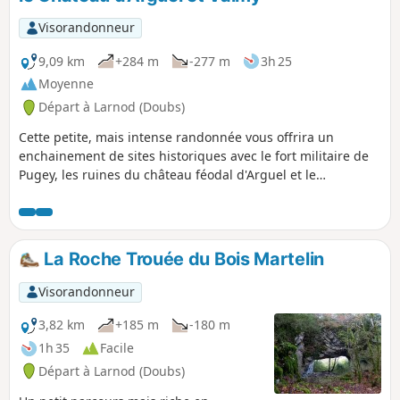
Visorandonneur
9,09 km
+284 m
-277 m
3h 25
Moyenne
Départ à Larnod (Doubs)
Cette petite, mais intense randonnée vous offrira un
enchainement de sites historiques avec le fort militaire de
Pugey, les ruines du château féodal d'Arguel et le
monument de Valmy, stèle en hommage aux résistants du
groupe Guy Mocquet fusillés à la citadelle, mais également
de sites naturels avec la grotte de Malpertuis, le belvédère
du château d'Arguel, le point de vue vers la grotte de la
La Roche Trouée du Bois Martelin
Chère, la surprenante Roche Trouée du bois Martelin et
enfin le belvédère du Monument de Valmy qui embrasse
Visorandonneur
Besançon et toute la vallée, des Vosges à la Bourgogne.
3,82 km
+185 m
-180 m
1h 35
Facile
Départ à Larnod (Doubs)