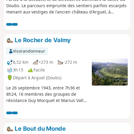
Doubs. Le parcours emprunte des sentiers parfois escarpés
menant aux vestiges de l'ancien château d'Arguel, à
plusieurs promontoires spectaculaires et au point de vue de
la Chère. Entre falaises, forêts, pâtures et anciennes traces
du passé, l'itinéraire offre une belle diversité de paysages.
Des passages en bord de falaise nécessitent de la
Le Rocher de Valmy
prudence, mais les panoramas à 180° récompensent
largement les efforts de la montée.
Visorandonneur
8,52 km
+273 m
-272 m
3h 15
Facile
Départ à Arguel (Doubs)
Le 26 septembre 1943, entre 7h36 et
8h24, 16 membres des groupes de
résistance Guy Mocquet et Marius Vallet
sont fusillés à la citadelle. Plus tard,
l'officier allemand qui commande
l'opération rapportera en ces termes la
fin des fusillés: Aucun d'entre eux n'a
Le Bout du Monde
accepté de se laisser bander les yeux.