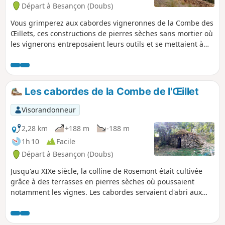
Départ à Besançon (Doubs)
Vous grimperez aux cabordes vigneronnes de la Combe des
Œillets, ces constructions de pierres sèches sans mortier où
les vignerons entreposaient leurs outils et se mettaient à
l'abri en cas d'orage. Retour par les corniches du Rosemont
et leurs points de vue sur l'amont de la vallée du Doubs et
les monts jurassiens. À deux pas de la station "Rosemont"
du tram, cette petite balade sportive vous prouvera s'il le
Les cabordes de la Combe de l'Œillet
fallait, que la cité bisontine est une ville à la campagne !
Visorandonneur
2,28 km
+188 m
-188 m
1h 10
Facile
Départ à Besançon (Doubs)
Jusqu'au XIXe siècle, la colline de Rosemont était cultivée
grâce à des terrasses en pierres sèches où poussaient
notamment les vignes. Les cabordes servaient d'abri aux
vignerons. Au XXe siècle, ces terrains escarpés furent
progressivement abandonnés. Cette promenade permet de
découvrir les corniches, les pierriers et de beaux