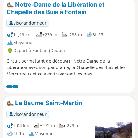
demande un pied aguerri.
Notre-Dame de la Libération et
Chapelle des Buis à Fontain
Visorandonneur
11,19 km
+239 m
-238 m
3h 55
Moyenne
Départ à Fontain (Doubs)
Circuit permettant de découvrir Notre-Dame de la
Libération avec son panorama, la Chapelle des Buis et les
Mercureaux et cela en traversant les bois.
La Baume Saint-Martin
Visorandonneur
5,04 km
+272 m
-279 m
2h 15
Moyenne