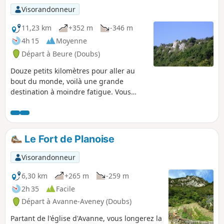
Ils sont tous morts courageusement en
Visorandonneur
criant: "Vive la France!". Randonnée
hommage à la stèle commémorative
11,23 km
+352 m
-346 m
sise sur un des plus beaux points de
4h 15
Moyenne
vue des environs de Besançon.
Départ à Beure (Doubs)
Douze petits kilomètres pour aller au
bout du monde, voilà une grande
destination à moindre fatigue. Vous
découvrirez le vieux village de Beure,
une cascade, un vieux lavoir, une
charmante petite église et son cimetière
et plusieurs belvédères sur la vallée du
Le Fort de Planoise
Doubs. Peut-être aussi aurez-vous le
temps pour une pensée à ces jeunes
Visorandonneur
gars morts sous les balles nazies dont la
stèle au Rocher de Valmy perpétue le
6,30 km
+265 m
-259 m
souvenir.
2h 35
Facile
Départ à Avanne-Aveney (Doubs)
Partant de l'église d'Avanne, vous longerez la