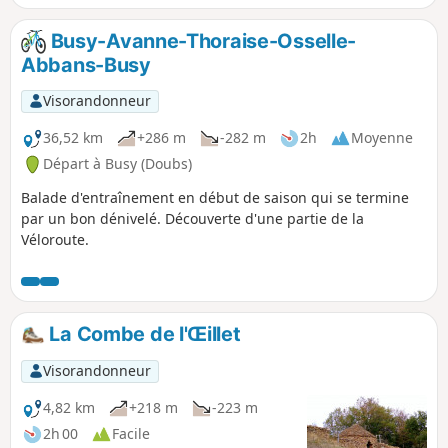
Busy-Avanne-Thoraise-Osselle-
Abbans-Busy
Visorandonneur
36,52 km
+286 m
-282 m
2h
Moyenne
Départ à Busy (Doubs)
Balade d'entraînement en début de saison qui se termine
par un bon dénivelé. Découverte d'une partie de la
Véloroute.
La Combe de l'Œillet
Visorandonneur
4,82 km
+218 m
-223 m
2h 00
Facile