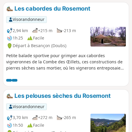
panoramas sur la vallée du Doubs, témoins d'un paysage
Les cabordes du Rosemont
façonné par l'homme.
Visorandonneur
2,94 km
+215 m
-213 m
1h 25
Facile
Départ à Besançon (Doubs)
Petite balade sportive pour grimper aux cabordes
vigneronnes de la Combe des Œillets, ces constructions de
pierres sèches sans mortier, où les vignerons entreposaient
leurs outils et se mettaient à l'abri en cas d'orage et parfois
y dormaient quand ils travaillaient tard. Retour par le point
de vue du Rosemont sur l'amont de la vallée du Doubs et les
monts jurassiens.
Les pelouses sèches du Rosemont
Visorandonneur
3,70 km
+272 m
-265 m
1h 50
Facile