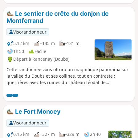
Le sentier de crête du donjon de
Montferrand
Visorandonneur
5,12 km
+135 m
-131 m
1h 50
Facile
Départ à Rancenay (Doubs)
Cette randonnée vous offrira un magnifique panorama sur
la vallée du Doubs et ses collines, tout en contraste :
guerrières avec les ruines du château féodal de
Montferrand, pacifiques avec la Vierge protectrice de Notre-
Dame du Mont. Vous cheminerez sur une belle ligne de
crête, rocailleuse à souhait, ponctuée de nombreux points
de vue sur la vallée.
Le Fort Moncey
Visorandonneur
6,15 km
+327 m
-329 m
2h 40