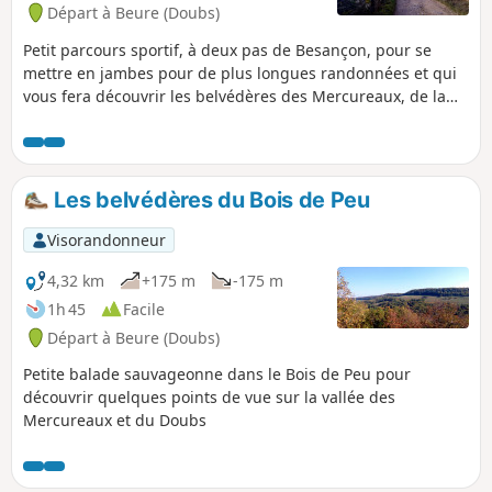
Départ à Beure (Doubs)
Petit parcours sportif, à deux pas de Besançon, pour se
mettre en jambes pour de plus longues randonnées et qui
vous fera découvrir les belvédères des Mercureaux, de la
Côte de Beure, la Baume Saint-Martin, la voie celtique du
Chemin du Sert, la cascade du bout du monde et de la
Pisseur et d'autres points de vue sur la vallée du Doubs par
des chemins escarpés.
Les belvédères du Bois de Peu
Visorandonneur
4,32 km
+175 m
-175 m
1h 45
Facile
Départ à Beure (Doubs)
Petite balade sauvageonne dans le Bois de Peu pour
découvrir quelques points de vue sur la vallée des
Mercureaux et du Doubs