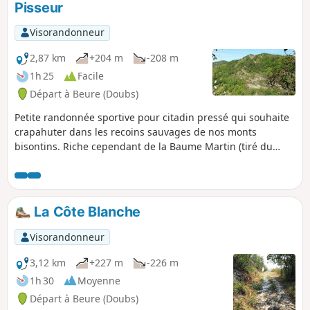
Pisseur
forêt hantée et maléfique.
Visorandonneur
2,87 km
+204 m
-208 m
1h 25
Facile
Départ à Beure (Doubs)
Petite randonnée sportive pour citadin pressé qui souhaite
crapahuter dans les recoins sauvages de nos monts
bisontins. Riche cependant de la Baume Martin (tiré du
gaulois « balma » un abri sous roche), des superbes
corniches du Bois de Peu surplombant la vallée du Doubs,
des Gorges et cascades de la Pisseur et de la Cascade du
Bout du Monde.
La Côte Blanche
Visorandonneur
3,12 km
+227 m
-226 m
1h 30
Moyenne
Départ à Beure (Doubs)