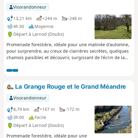
lointaine du Mont Poupet.
Visorandonneur
13,21 km
+244 m
-248 m
4h 30
Moyenne
Départ à Larnod (Doubs)
Promenade forestière, idéale pour une matinée d'automne,
pour surprendre, au creux de clairières secrètes, quelques
chamois paisibles et découvrir, surgissant de l'écrin de la
forêt, le superbe belvédère du Grand Méandre sur la vallée
de la Loue et le donjon du château féodal de Chenecey.
Retour par le Chalet d'Arguel et des pâtures qui aiguiseront
votre sens de l'orientation.
La Grange Rouge et le Grand Méandre
Visorandonneur
8,79 km
+167 m
-172 m
3h 00
Facile
Départ à Larnod (Doubs)
Promenade forestière, idéale pour une