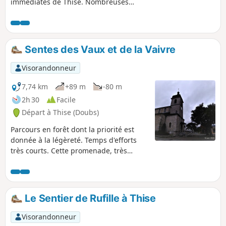
immédiates de Thise. Nombreuses
variantes possibles.
Sentes des Vaux et de la Vaivre
Visorandonneur
7,74 km
+89 m
-80 m
2h 30
Facile
Départ à Thise (Doubs)
Parcours en forêt dont la priorité est
donnée à la légèreté. Temps d'efforts
très courts. Cette promenade, très
confortable permet au(x) randonneur(s)
d'apprécier les sentiers en lisière de
forêt, la souplesse du sol en sous-bois
et d'envisager une rencontre avec des
Le Sentier de Rufille à Thise
sangliers et cervidés. Rapaces visibles
dans les zones dégagées vers le Milieu
Visorandonneur
des Vaux, principalement faucons et