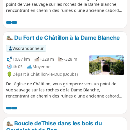
point de vue sauvage sur les roches de la Dame Blanche,
rencontrant en chemin des ruines d'une ancienne caborde,
sur les pas de cette femme inquiétante qui hante ces lieux
à la nuit tombée. Puis vous redescendrez vers une
poudrière et le Fort de Châtillon par de paisibles sentiers
forestiers.
Du Fort de Châtillon à la Dame Blanche
Visorandonneur
10,87 km
+328 m
-328 m
4h 05
Moyenne
Départ à Châtillon-le-Duc (Doubs)
De l'église de Châtillon, vous grimperez vers un point de
vue sauvage sur les roches de la Dame Blanche,
rencontrant en chemin des ruines d'une ancienne caborde.
Puis, par une belle ligne de corniches qui surplombe la
vallée de l'Ognon, vous gagnerez le belvédère du Fort de la
Dame Blanche sur les Vosges, sur les pas de cette femme
inquiétante qui hante ces lieux à la nuit tombée. Des
Boucle deThise dans les bois du
anciennes fortifications, vous redescendrez vers Châtillon