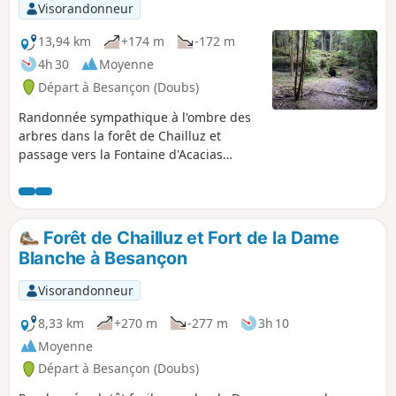
Visorandonneur
13,94 km
+174 m
-172 m
4h 30
Moyenne
Départ à Besançon (Doubs)
Randonnée sympathique à l'ombre des
arbres dans la forêt de Chailluz et
passage vers la Fontaine d'Acacias
(points d’eau de la forêt creusé à flanc
de doline). Parcours sans difficulté entre
les parcelles de résineux.
Forêt de Chailluz et Fort de la Dame
Blanche à Besançon
Visorandonneur
8,33 km
+270 m
-277 m
3h 10
Moyenne
Départ à Besançon (Doubs)