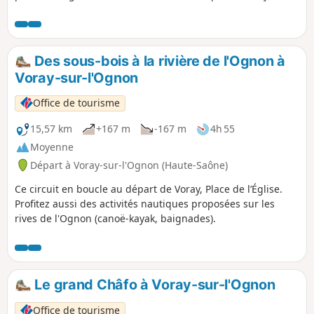
Boult, Montarlot-les-Rioz, la Lotière et Boulot.Découvrez le
patrimoine culturel haut-saônois avec les châteaux de
Buthiers, Boult et Boulot.
Des sous-bois à la rivière de l'Ognon à
Voray-sur-l'Ognon
Office de tourisme
15,57 km
+167 m
-167 m
4h 55
Moyenne
Départ à Voray-sur-l'Ognon (Haute-Saône)
Ce circuit en boucle au départ de Voray, Place de l’Église.
Profitez aussi des activités nautiques proposées sur les
rives de l'Ognon (canoë-kayak, baignades).
Le grand Châfo à Voray-sur-l'Ognon
Office de tourisme