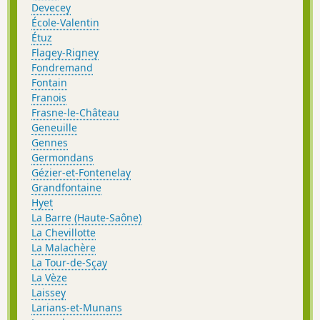
Devecey
École-Valentin
Étuz
Flagey-Rigney
Fondremand
Fontain
Franois
Frasne-le-Château
Geneuille
Gennes
Germondans
Gézier-et-Fontenelay
Grandfontaine
Hyet
La Barre (Haute-Saône)
La Chevillotte
La Malachère
La Tour-de-Sçay
La Vèze
Laissey
Larians-et-Munans