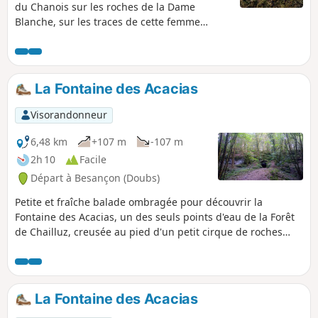
du Chanois sur les roches de la Dame
Blanche, sur les traces de cette femme
inquiétante qui hante ces lieux à la nuit
tombée, rencontrant en chemin des ruines
d'une ancienne caborde, Puis, par une belle
ligne de corniches qui surplombe la vallée
La Fontaine des Acacias
de l'Ognon, vous gagnerez le belvédère du
Fort de la Dame Blanche sur les Vosges. Des
Visorandonneur
anciennes fortifications, vous redescendrez
vers Tallenay par des sentiers surplombant
6,48 km
+107 m
-107 m
un devers de forêt pittoresque pour
2h 10
Facile
terminer par le paisible Sentier du Facteur
Départ à Besançon (Doubs)
qui vous conduira à une borne forestière du
temps de Louis XV.
Petite et fraîche balade ombragée pour découvrir la
Fontaine des Acacias, un des seuls points d'eau de la Forêt
de Chailluz, creusée au pied d'un petit cirque de roches
moussues d'une doline sauvageonne. Retour par le sentier
floristique d'une autre doline : le Creux Vivier.
La Fontaine des Acacias