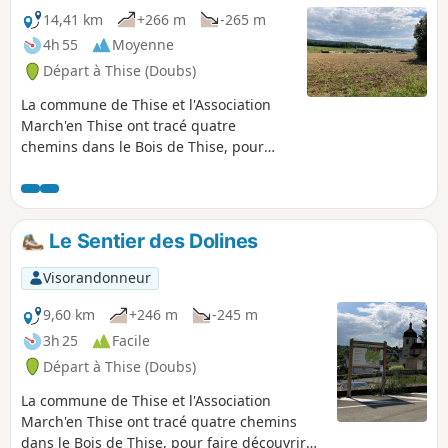
milans. Nombreuses essences de bois
14,41 km
+266 m
-265 m
sur l'ensemble du parcours.
4h 55
Moyenne
Départ à Thise (Doubs)
La commune de Thise et l'Association
March'en Thise ont tracé quatre
chemins dans le Bois de Thise, pour
faire découvrir différents aspects de ce
bois, dont celui décrit ici : le Sentier
Noir, appelé Sentier de Rufille.Petite
precision, au point 11, ce ne sont pas
Le Sentier des Dolines
des petites grenouilles, mais des
crapauds appelés sonneurs au ventre
Visorandonneur
jaune
9,60 km
+246 m
-245 m
3h 25
Facile
Départ à Thise (Doubs)
La commune de Thise et l'Association
March'en Thise ont tracé quatre chemins
dans le Bois de Thise, pour faire découvrir