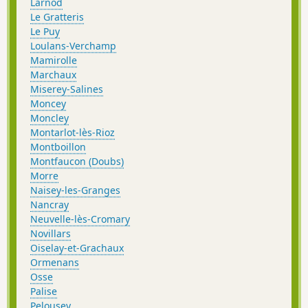
Larnod
Le Gratteris
Le Puy
Loulans-Verchamp
Mamirolle
Marchaux
Miserey-Salines
Moncey
Moncley
Montarlot-lès-Rioz
Montboillon
Montfaucon (Doubs)
Morre
Naisey-les-Granges
Nancray
Neuvelle-lès-Cromary
Novillars
Oiselay-et-Grachaux
Ormenans
Osse
Palise
Pelousey