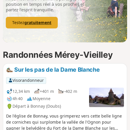
p
position en temps réel à vos proches et
partez l’esprit tranquille.
Testez
gratuitement
Randonnées Mérey-Vieilley
Sur les pas de la Dame Blanche
Visorandonneur
12,34 km
+401 m
-402 m
4h 40
Moyenne
Départ à Bonnay (Doubs)
De l'église de Bonnay, vous grimperez vers cette belle ligne
de corniches qui surplombe la vallée de l'Ognon pour
gagner le belvédère du Fort de la Dame Blanche sur les