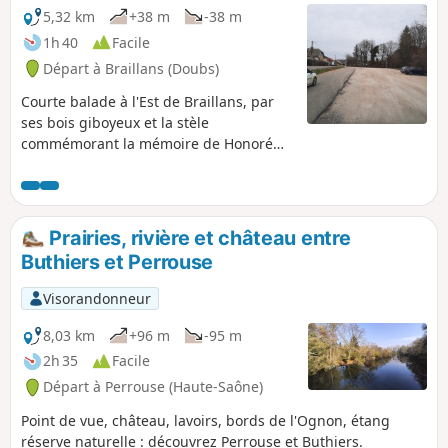
5,32 km
+38 m
-38 m
1h 40
Facile
Départ à Braillans (Doubs)
Courte balade à l'Est de Braillans, par
ses bois giboyeux et la stèle
commémorant la mémoire de Honoré
Gressenbucher, dit Nono, mort pour la
France aux Combottes en 1944.
Prairies, rivière et château entre
Buthiers et Perrouse
Visorandonneur
8,03 km
+96 m
-95 m
2h 35
Facile
Départ à Perrouse (Haute-Saône)
Point de vue, château, lavoirs, bords de l'Ognon, étang
réserve naturelle : découvrez Perrouse et Buthiers.