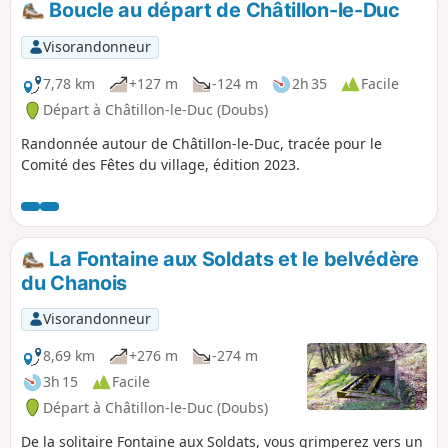
Boucle au départ de Châtillon-le-Duc
Visorandonneur
7,78 km
+127 m
-124 m
2h 35
Facile
Départ à Châtillon-le-Duc (Doubs)
Randonnée autour de Châtillon-le-Duc, tracée pour le
Comité des Fêtes du village, édition 2023.
La Fontaine aux Soldats et le belvédère
du Chanois
Visorandonneur
8,69 km
+276 m
-274 m
3h 15
Facile
Départ à Châtillon-le-Duc (Doubs)
De la solitaire Fontaine aux Soldats, vous grimperez vers un