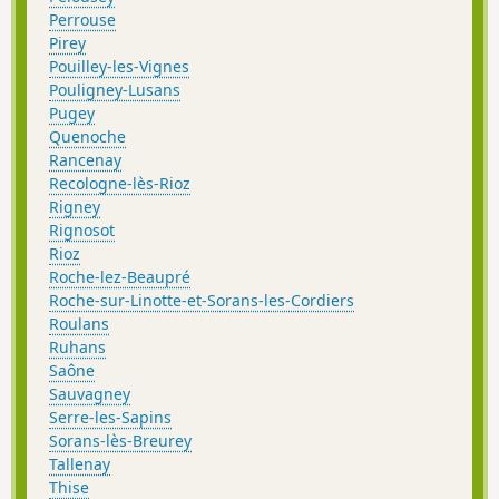
Perrouse
Pirey
Pouilley-les-Vignes
Pouligney-Lusans
Pugey
Quenoche
Rancenay
Recologne-lès-Rioz
Rigney
Rignosot
Rioz
Roche-lez-Beaupré
Roche-sur-Linotte-et-Sorans-les-Cordiers
Roulans
Ruhans
Saône
Sauvagney
Serre-les-Sapins
Sorans-lès-Breurey
Tallenay
Thise