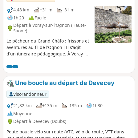
4,48 km
+31 m
-31 m
1h 20
Facile
Départ à Voray-sur-l'Ognon (Haute-
Saône)
Le pêcheur du Grand Châfo : frissons et
aventures au fil de l’Ognon ! Il s'agit
d'un itinéraire pédagogique. À Voray-
sur-L’Ognon, une légende circule depuis
longtemps… Celle du Grand Châfo, un
monstrueux poisson-chat qui rôde dans
la rivière, capable de capturer perches
Une boucle au départ de Devecey
et brochets en un instant !Accompagnez
Désiré, pêcheur courageux, dans sa
Visorandonneur
lutte incroyable contre ce monstre
légendaire, et découvrez un monde où
21,82 km
+135 m
-135 m
1h30
courage, mystère et rires se mêlent au
Moyenne
bord de l’eau.Emmenez vos enfants sur
Départ à Devecey (Doubs)
le sentier, et vivez, ensemble, cette
aventure palpitante, pleine de
Petite boucle vélo sur route (VTC, vélo de route, VTT dans
rebondissements et de magie, au cœur