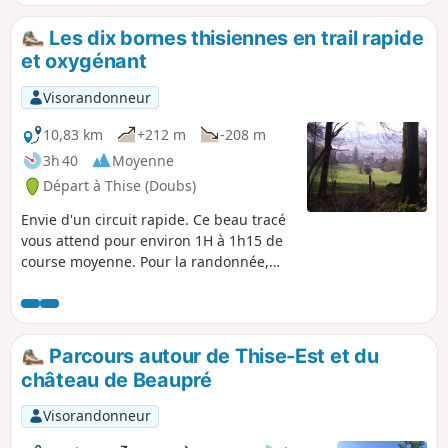
chemins de vision selon la période.
Forêt composée de nombreuses
Les dix bornes thisiennes en trail rapide
essences d'arbres. Possibilité de
et oxygénant
rencontre avec une faune très variée
selon les périodes et la chance.
Visorandonneur
10,83 km
+212 m
-208 m
3h 40
Moyenne
Départ à Thise (Doubs)
Envie d'un circuit rapide. Ce beau tracé
vous attend pour environ 1H à 1h15 de
course moyenne. Pour la randonnée,
compter le double. Alors venez profiter
de ce parcours tout en fluidité sur un
sol qui libèrera votre foulée, pour une
promenade ou un trail. Ce dix bornes
Parcours autour de Thise-Est et du
est pour vous. Sens inverse possible.
château de Beaupré
Visorandonneur