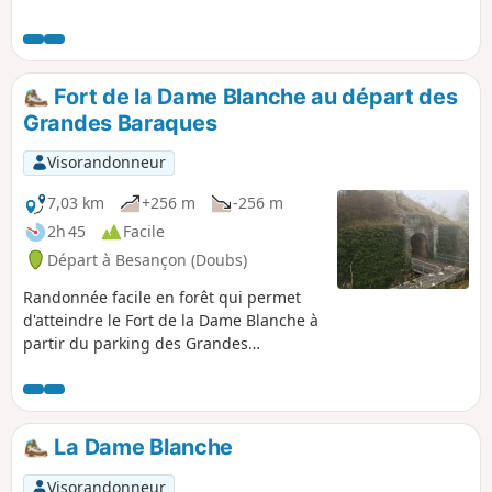
Fort de la Dame Blanche au départ des
Grandes Baraques
Visorandonneur
7,03 km
+256 m
-256 m
2h 45
Facile
Départ à Besançon (Doubs)
Randonnée facile en forêt qui permet
d'atteindre le Fort de la Dame Blanche à
partir du parking des Grandes
Baraques. Au fort, le panorama sur la
Vallée de l'Ognon est splendide.
La Dame Blanche
Visorandonneur