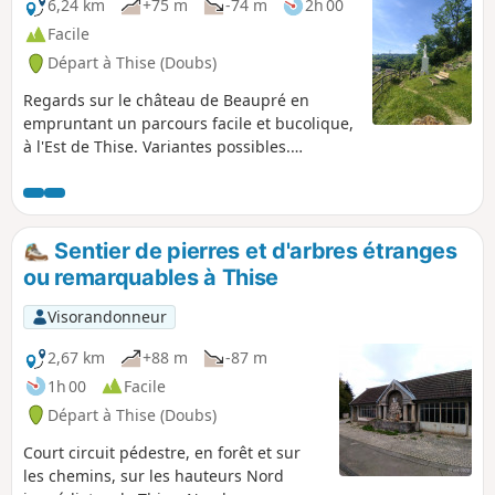
6,24 km
+75 m
-74 m
2h 00
Facile
Départ à Thise (Doubs)
Regards sur le château de Beaupré en
empruntant un parcours facile et bucolique,
à l'Est de Thise. Variantes possibles.
Observation d'animaux et d'oiseaux. Aire de
pique nique, de sport et de jeux.
Boulodrome. Second parking à mi-parcours.
Sentier de pierres et d'arbres étranges
ou remarquables à Thise
Visorandonneur
2,67 km
+88 m
-87 m
1h 00
Facile
Départ à Thise (Doubs)
Court circuit pédestre, en forêt et sur
les chemins, sur les hauteurs Nord