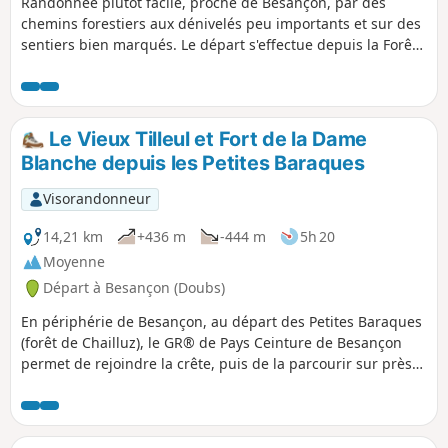
Randonnée plutôt facile, proche de Besançon, par des
chemins forestiers aux dénivelés peu importants et sur des
sentiers bien marqués. Le départ s'effectue depuis la Forêt
de Chailluz au lieu-dit les Petites Baraques pour découvrir,
outre cette forêt, la crête surplombant la vallée de l'Ognon
à proximité du Fort de la Dame Blanche.
Le Vieux Tilleul et Fort de la Dame
Blanche depuis les Petites Baraques
Visorandonneur
14,21 km
+436 m
-444 m
5h 20
Moyenne
Départ à Besançon (Doubs)
En périphérie de Besançon, au départ des Petites Baraques
(forêt de Chailluz), le GR® de Pays Ceinture de Besançon
permet de rejoindre la crête, puis de la parcourir sur près
de 6 km, du Vieux Tilleul au-dessus de la ZI du Prè Brenot
jusqu'au belvédère du Fort de la Dame Blanche au-dessus
de Bonnay. Le retour se fait par la forêt de Chailluz et
permet de longer sa réserve d'animaux sauvages.