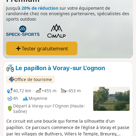
vers la vallée.
Jusqu’à
20% de réduction
sur votre équipement de
randonnée chez nos enseignes partenaires, spécialistes des
sports outdoor.
Tester gratuitement
Le papillon à Voray-sur L'ognon
Office de tourisme
40,72 km
+455 m
-453 m
4h
Moyenne
Départ à Voray-sur-l'Ognon (Haute-
Saône)
Ce circuit est une boucle qui forme la silhouette d'un
papillon. Ce parcours commence de l'église à Voray et passe
par les villages de Buthiers, Villers le Temple, Breurey,