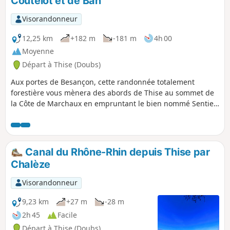
Coutelot et de Ban
par de paisibles sentiers forestiers.
Visorandonneur
12,25 km
+182 m
-181 m
4h 00
Moyenne
Départ à Thise (Doubs)
Aux portes de Besançon, cette randonnée totalement
forestière vous mènera des abords de Thise au sommet de
la Côte de Marchaux en empruntant le bien nommé Sentier
des Dolines, puis diverses routes et pistes pour atteindre le
point culminant de l'itinéraire. Le retour par la ligne de
crête puis de jolis sentiers ne présente aucune difficulté.
Canal du Rhône-Rhin depuis Thise par
Chalèze
Visorandonneur
9,23 km
+27 m
-28 m
2h 45
Facile
Départ à Thise (Doubs)