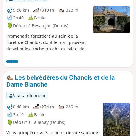
9,58 km
+319 m
-323 m
3h 40
Facile
Départ à Besançon (Doubs)
Promenade forestière au sein de la
Forêt de Chailluz, dont le nom provient
de «chaille», roche proche du silex, dont
nos anciens fabriquaient les pointes de
flèches. Vous monterez vers la belle
ligne de corniches qui surplombe la
vallée de l'Ognon pour gagner le
Les belvédères du Chanois et de la
belvédère du Fort de la Dame Blanche
Dame Blanche
sur les Vosges. Et comme, sans doute,
vous ferez cette balade par une belle
Visorandonneur
journée ensoleillée, vous ne risquez
point d'y rencontrer cette dame
8,48 km
+274 m
-269 m
inquiétante qui hante ces lieux à la nuit
3h 10
Facile
tombée.
Départ à Tallenay (Doubs)
Vous grimperez vers le point de vue sauvage