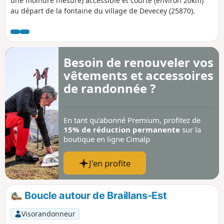
une moindre mesure) accessible et courte (environ 20km)
de la nature !
au départ de la fontaine du village de Devecey (25870).
Besoin de renouveler vos
vêtements et accessoires
de randonnée ?
En tant qu’abonné Premium, profitez de
15% de réduction permanente
sur la
boutique en ligne Cimalp
J'en profite
Boucle autour de Braillans-Est
Visorandonneur