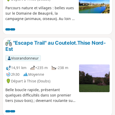
Parcours nature et villages : belles vues
sur le Domaine de Beaupré, la
campagne (animaux, oiseaux). Au loin la
silhouette du Château de Montfaucon
sur sa colline, Roche-lez-Beaupré
(clocher comtois, panneaux découverte),
beaux platanes et tilleuls centenaires au
"Escape Trail" au Coutelot.Thise Nord-
bord du Canal du Rhône au Rhin, jolie
Est
vue sur l'église de Chalèze. Retour à
Thise par la route, hangars classés de
Visorandonneur
type Eiffel (1938) sur l'aérodrome puis
via le centre historique (fontaines,
14,91 km
+235 m
-238 m
Église Saint-Hilaire).
2h30
Moyenne
Départ à Thise (Doubs)
Belle boucle rapide, présentant
quelques difficultés dans son premier
tiers (sous-bois) ; devenant roulante sur
les pistes carrossables mais
caillouteuses jusqu'à Thise. Beaux