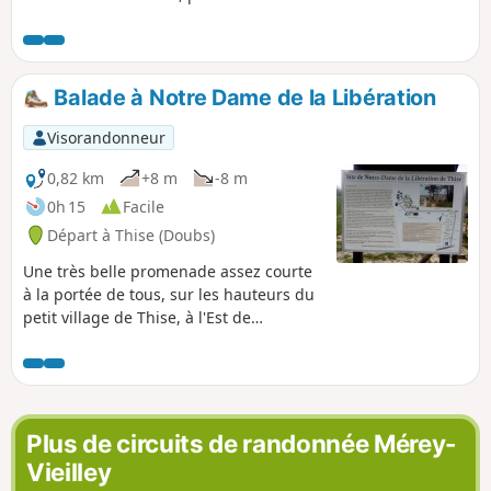
différents aspects de ce bois, dont celui
décrit ici : le circuit Rouge de 10 km, appelé
Sentier des Dolines.
Balade à Notre Dame de la Libération
Visorandonneur
0,82 km
+8 m
-8 m
0h 15
Facile
Départ à Thise (Doubs)
Une très belle promenade assez courte
à la portée de tous, sur les hauteurs du
petit village de Thise, à l'Est de
Besançon. Peu de dénivelé, chemin en
cailloux.
Plus de circuits de randonnée Mérey-
Vieilley