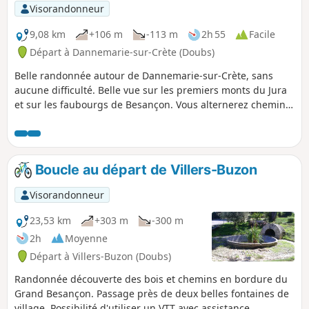
Visorandonneur
9,08 km
+106 m
-113 m
2h 55
Facile
Départ à Dannemarie-sur-Crète (Doubs)
Belle randonnée autour de Dannemarie-sur-Crète, sans
aucune difficulté. Belle vue sur les premiers monts du Jura
et sur les faubourgs de Besançon. Vous alternerez chemins
blancs, sentiers forestiers et pistes en herbe. La deuxième
partie de la boucle vous emmènera dans des paysages plus
ruraux, avec découverte d'un espace aménagé par les
enfants des écoles (à visiter) et d'un lavoir désaffecté. Vous
Boucle au départ de Villers-Buzon
pourrez donc, à votre guise, faire tout ou une partie de
cette randonnée.
Visorandonneur
23,53 km
+303 m
-300 m
2h
Moyenne
Départ à Villers-Buzon (Doubs)
Randonnée découverte des bois et chemins en bordure du
Grand Besançon. Passage près de deux belles fontaines de
village. Possibilité d'utiliser un VTT avec assistance