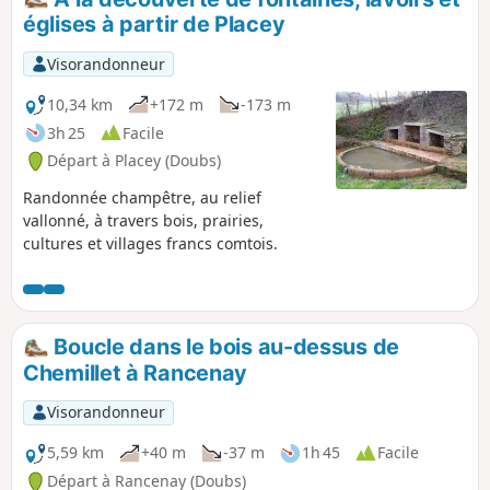
églises à partir de Placey
Visorandonneur
10,34 km
+172 m
-173 m
3h 25
Facile
Départ à Placey (Doubs)
Randonnée champêtre, au relief
vallonné, à travers bois, prairies,
cultures et villages francs comtois.
Boucle dans le bois au-dessus de
Chemillet à Rancenay
Visorandonneur
5,59 km
+40 m
-37 m
1h 45
Facile
Départ à Rancenay (Doubs)