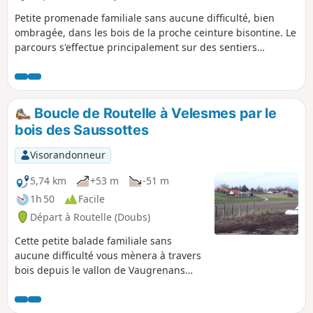
Petite promenade familiale sans aucune difficulté, bien
ombragée, dans les bois de la proche ceinture bisontine. Le
parcours s'effectue principalement sur des sentiers
forestiers et quelque centaines de mètres sur des chemins
blancs ou empierrés.Vous traverserez de belles futaies et en
lisières des champs, la vue se prolonge sur les premiers
bâtiments de la zone commerciale de Châteaufarine.
Boucle de Routelle à Velesmes par le
bois des Saussottes
Visorandonneur
5,74 km
+53 m
-51 m
1h 50
Facile
Départ à Routelle (Doubs)
Cette petite balade familiale sans
aucune difficulté vous mènera à travers
bois depuis le vallon de Vaugrenans
jusqu'à Velesmes et un retour par les
confins de Benusse et son moulin.