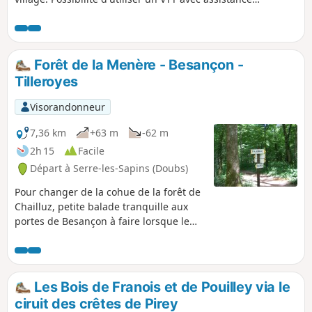
électrique (VAE).
Forêt de la Menère - Besançon -
Tilleroyes
Visorandonneur
7,36 km
+63 m
-62 m
2h 15
Facile
Départ à Serre-les-Sapins (Doubs)
Pour changer de la cohue de la forêt de
Chailluz, petite balade tranquille aux
portes de Besançon à faire lorsque le
temps est sec.
Les Bois de Franois et de Pouilley via le
ciruit des crêtes de Pirey