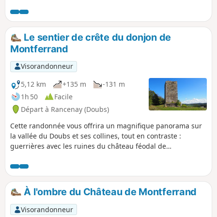
perces-neige et de jonquilles au printemps. Aux deux
extrémités : un point de vue sur les clochers des villages
environnants et la Haute-Saône ; les fortifications
construites après la défaite de 1870.
Le sentier de crête du donjon de
Montferrand
Visorandonneur
5,12 km
+135 m
-131 m
1h 50
Facile
Départ à Rancenay (Doubs)
Cette randonnée vous offrira un magnifique panorama sur
la vallée du Doubs et ses collines, tout en contraste :
guerrières avec les ruines du château féodal de
Montferrand, pacifiques avec la Vierge protectrice de Notre-
Dame du Mont. Vous cheminerez sur une belle ligne de
crête, rocailleuse à souhait, ponctuée de nombreux points
de vue sur la vallée.
À l'ombre du Château de Montferrand
Visorandonneur