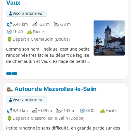
Vaux
Visorandonneur
5,41 km
+38 m
-38 m
1h 40
Facile
Départ à Chemaudin (Doubs)
Comme son nom l'indique, c'est une petite
randonnée très facile au départ de l’église
de Chemaudin et Vaux. Partage de petits
chemins à découvert et dans les bois.
Passage vers la ferme de la Pote, élevage
de vaches Salers et gardiennage de
chevaux.
Autour de Mazerolles-le-Salin
Visorandonneur
9,40 km
+139 m
-143 m
3h 05
Facile
Départ à Mazerolles-le-Salin (Doubs)
Petite randonnée sans difficulté, en grande partie sur des