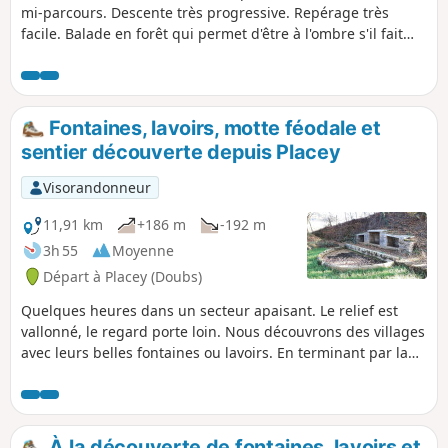
mi-parcours. Descente très progressive. Repérage très
facile. Balade en forêt qui permet d'être à l'ombre s'il fait
chaud (sauf dans le village). Surement très agréable aussi
avec les teintes automnales. Possibilité de prolonger au
point (3), côté Routelle.
Fontaines, lavoirs, motte féodale et
sentier découverte depuis Placey
Visorandonneur
11,91 km
+186 m
-192 m
3h 55
Moyenne
Départ à Placey (Doubs)
Quelques heures dans un secteur apaisant. Le relief est
vallonné, le regard porte loin. Nous découvrons des villages
avec leurs belles fontaines ou lavoirs. En terminant par la
motte féodale et son sentier découverte.
À la découverte de fontaines, lavoirs et