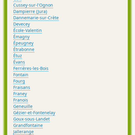
Cussey-sur-l'Ognon
Dampierre (Jura)
Dannemarie-sur-Crète
Devecey
École-Valentin
Émagny
Épeugney
Étrabonne
Étuz
Évans
Ferrières-les-Bois
Fontain
Fourg
Fraisans
Franey
Franois
Geneuille
Gézier-et-Fontenelay
Goux-sous-Landet
Grandfontaine
Jallerange