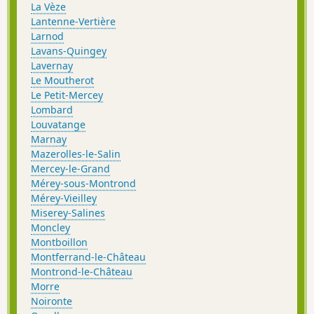
La Vèze
Lantenne-Vertière
Larnod
Lavans-Quingey
Lavernay
Le Moutherot
Le Petit-Mercey
Lombard
Louvatange
Marnay
Mazerolles-le-Salin
Mercey-le-Grand
Mérey-sous-Montrond
Mérey-Vieilley
Miserey-Salines
Moncley
Montboillon
Montferrand-le-Château
Montrond-le-Château
Morre
Noironte