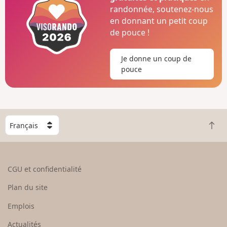
randonnée, soutenez-nous
en donnant un petit coup
de pouce !
Je donne un coup de
pouce
C
R
h
e
o
t
i
o
s
CGU et confidentialité
u
i
r
s
Plan du site
e
s
n
e
Emplois
h
z
Actualités
a
u