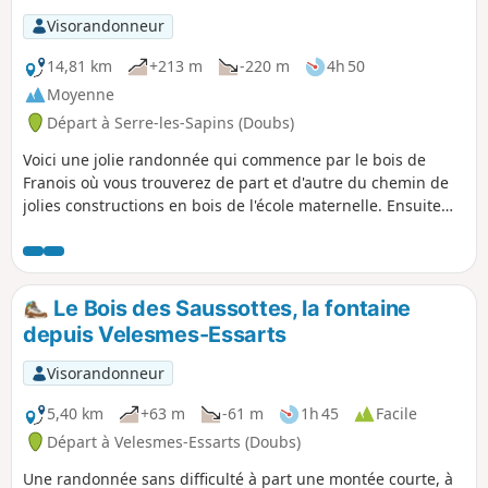
Visorandonneur
14,81 km
+213 m
-220 m
4h 50
Moyenne
Départ à Serre-les-Sapins (Doubs)
Voici une jolie randonnée qui commence par le bois de
Franois où vous trouverez de part et d'autre du chemin de
jolies constructions en bois de l'école maternelle. Ensuite
via un petit sentier à travers la forêt, vous rejoindrez le
centre équestre. Vous longerez le chemin de crête de Pirey,
avec une vue sur le "champ de tir". Vous traverserez le
Mont de Pouilley, avec ses vestiges militaires, son ancienne
Le Bois des Saussottes, la fontaine
volière et son point de vue sur le village. Puis retour au
depuis Velesmes-Essarts
point de départ à Serre.
Visorandonneur
5,40 km
+63 m
-61 m
1h 45
Facile
Départ à Velesmes-Essarts (Doubs)
Une randonnée sans difficulté à part une montée courte, à