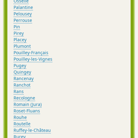
Osselle
Palantine
Pelousey
Perrouse
Pin
Pirey
Placey
Plumont
Pouilley-Français
Pouilley-les-Vignes
Pugey
Quingey
Rancenay
Ranchot
Rans
Recologne
Romain (Jura)
Roset-Fluans
Rouhe
Routelle
Ruffey-le-Château
Rurey