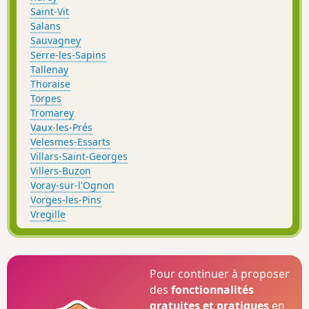
Saint-Vit
Salans
Sauvagney
Serre-les-Sapins
Tallenay
Thoraise
Torpes
Tromarey
Vaux-les-Prés
Velesmes-Essarts
Villars-Saint-Georges
Villers-Buzon
Voray-sur-l'Ognon
Vorges-les-Pins
Vregille
Pour continuer à proposer
des
fonctionnalités
gratuites et pratiques
en