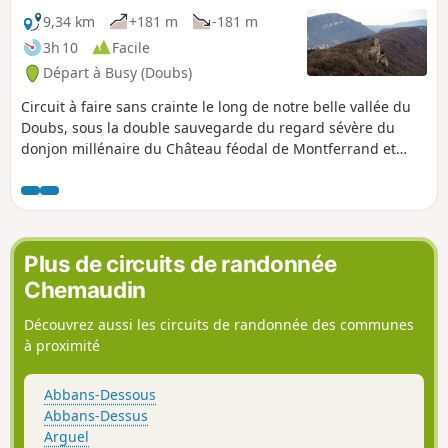
9,34 km
+181 m
-181 m
3h 10
Facile
Départ à Busy (Doubs)
Circuit à faire sans crainte le long de notre belle vallée du
Doubs, sous la double sauvegarde du regard sévère du
donjon millénaire du Château féodal de Montferrand et
celui plus doux et protecteur de Notre-Dame du Mont.
Petite bouffée de nature, ponctuée des vestiges de
l'ingénieuse industrie qui animait la vallée durant la
première moitié du XXe siècle le long du canal et sa percée.
Puis un petit pèlerinage par un chemin bordé de fougères
Plus de circuits de randonnée
et de roches moussues à la bonne Dame du Mont.
Chemaudin
Découvrez aussi les circuits de randonnée des communes
à proximité
Abbans-Dessous
Abbans-Dessus
Arguel