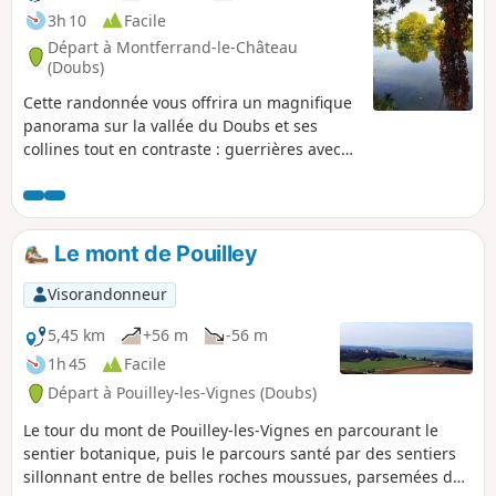
3h 10
Facile
Départ à Montferrand-le-Château
(Doubs)
Cette randonnée vous offrira un magnifique
panorama sur la vallée du Doubs et ses
collines tout en contraste : guerrières avec
les ruines du château féodal de
Montferrand, pacifiques avec la Vierge
protectrice de Notre-Dame du Mont, tout en
parcourant une belle ligne de crête.
Le mont de Pouilley
Visorandonneur
5,45 km
+56 m
-56 m
1h 45
Facile
Départ à Pouilley-les-Vignes (Doubs)
Le tour du mont de Pouilley-les-Vignes en parcourant le
sentier botanique, puis le parcours santé par des sentiers
sillonnant entre de belles roches moussues, parsemées de