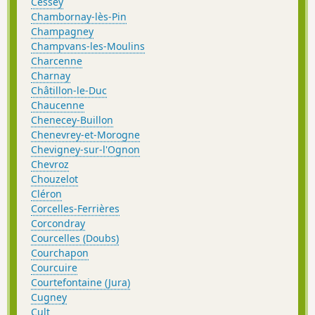
Cessey
Chambornay-lès-Pin
Champagney
Champvans-les-Moulins
Charcenne
Charnay
Châtillon-le-Duc
Chaucenne
Chenecey-Buillon
Chenevrey-et-Morogne
Chevigney-sur-l'Ognon
Chevroz
Chouzelot
Cléron
Corcelles-Ferrières
Corcondray
Courcelles (Doubs)
Courchapon
Courcuire
Courtefontaine (Jura)
Cugney
Cult