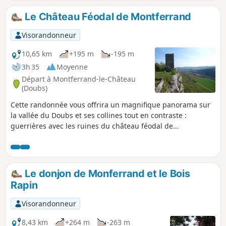
Le Château Féodal de Montferrand
Visorandonneur
10,65 km
+195 m
-195 m
3h 35
Moyenne
Départ à Montferrand-le-Château
(Doubs)
Cette randonnée vous offrira un magnifique panorama sur
la vallée du Doubs et ses collines tout en contraste :
guerrières avec les ruines du château féodal de
Montferrand, pacifiques avec la Vierge protectrice de Notre-
Dame du Mont et vous conduira par de doubs méandres
bucoliques vers la si joliment nommée Notre-Dame de
l'Assomption des Champs, vous protégeant des gargouilles
Le donjon de Monferrand et le Bois
médiévales démoniaques.
Rapin
Visorandonneur
8,43 km
+264 m
-263 m