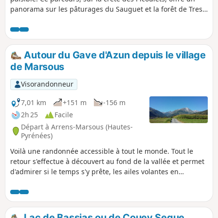
panorama sur les pâturages du Sauguet et la forêt de Tres
Crouts. Vous pourrez prolonger l'excursion en rejoignant le
Prat dou Rey en vallée de Batsurguère, ou de redescendre
par le même chemin.
Autour du Gave d'Azun depuis le village
de Marsous
Visorandonneur
7,01 km
+151 m
-156 m
2h 25
Facile
Départ à Arrens-Marsous (Hautes-
Pyrénées)
Voilà une randonnée accessible à tout le monde. Tout le
retour s'effectue à découvert au fond de la vallée et permet
d'admirer si le temps s'y prête, les ailes volantes en
évolution et les sommets de la chaine du Soum de la Pène
au Grand Gabizos (Nord à Nord-Ouest).
Lac de Bassias ou de Couey Seque