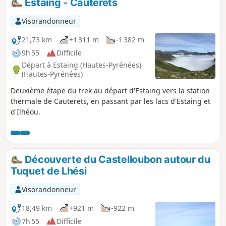
Estaing - Cauterets
offre une immersion dans un environnement préservé où
se succèdent paysages lacustres, zones pastorales et points
Visorandonneur
de vue remarquables. Une belle sortie pour profiter de la
diversité des paysages pyrénéens et découvrir plusieurs
21,73 km
+1 311 m
-1 382 m
lacs en une seule journée ou possibilité de bivouac au Lac
9h 55
Difficile
de Bassias.
Départ à Estaing (Hautes-Pyrénées)
(Hautes-Pyrénées)
Deuxième étape du trek au départ d'Estaing vers la station
thermale de Cauterets, en passant par les lacs d'Estaing et
d'Ilhéou.
Découverte du Castelloubon autour du
Tuquet de Lhési
Visorandonneur
18,49 km
+921 m
-922 m
7h 55
Difficile