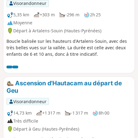
Visorandonneur
5,35 km
+303 m
-296 m
2h 25
Moyenne
Départ à Artalens-Souin (Hautes-Pyrénées)
Boucle balisée sur les hauteurs d'Artalens-Souin, avec des
très belles vues sur la vallée. La durée est celle avec deux
enfants de 6 et 10 ans, donc à titre indicatif.
Ascension d'Hautacam au départ de
Geu
Visorandonneur
14,73 km
+1 317 m
-1 317 m
8h 00
Très difficile
Départ à Geu (Hautes-Pyrénées)