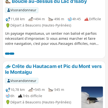
Boucle au-dessus du Lac d'Isaby
Visorandonneur
11,68 km
+494 m
-496 m
4h 45
Difficile
Départ à Beaucens (Hautes-Pyrénées)
Un paysage majestueux, un sentier non balisé et parfois
nécessitant d'improviser. Si vous aimez marcher et faire
votre navigation, c'est pour vous.Passages difficiles, non
recommandé pour familles avec enfants.Ne pas s’engager
sur cette randonnée en cas de brouillard fréquent dans
cette zone.Trace gpx conseillée.
Crête du Hautacam et Pic du Mont vers
le Montaigu
Visorandonneur
10,78 km
+545 m
-545 m
6h
Très difficile
Départ à Beaucens (Hautes-Pyrénées)