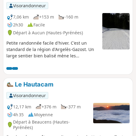
Visorandonneur
7,06 km
+153 m
-160 m
2h30
Facile
Départ à Aucun (Hautes-Pyrénées)
Petite randonnée facile d'hiver. C'est un
standard de la région d'Argelès-Gazost. Un
large sentier bien balisé mène les
randonneurs de la mini-station de sports
d'hiver du Col de Couraduque jusqu'au
Refuge du Haugarou qui est en fait une
belle hôtellerie de montagne. En hiver on
Le Hautacam
pratique ce parcours plutôt à raquettes à
neige (même s'il est généralement bien
Visorandonneur
damé et possiblement praticable en
chaussures) ! En été, le parcours
12,17 km
+376 m
-377 m
empruntant une route, vous pouvez croiser
4h 35
Moyenne
des voitures...
Départ à Beaucens (Hautes-
Pyrénées)