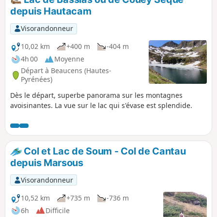
depuis Hautacam
Visorandonneur
10,02 km
+400 m
-404 m
4h 00
Moyenne
Départ à Beaucens (Hautes-
Pyrénées)
Dès le départ, superbe panorama sur les montagnes
avoisinantes. La vue sur le lac qui s'évase est splendide.
Col et Lac de Soum - Col de Cantau
depuis Marsous
Visorandonneur
10,52 km
+735 m
-736 m
6h
Difficile