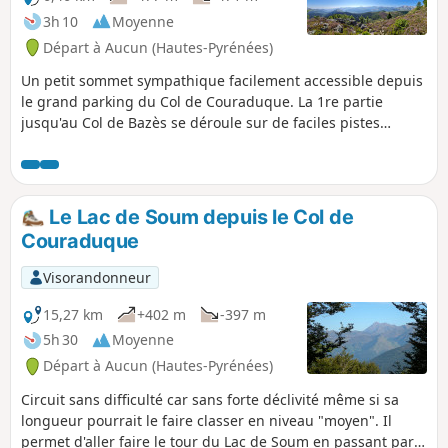
3h 10
Moyenne
Départ à Aucun (Hautes-Pyrénées)
Un petit sommet sympathique facilement accessible depuis
le grand parking du Col de Couraduque. La 1re partie
jusqu'au Col de Bazès se déroule sur de faciles pistes
forestières. En revanche, la 2e partie jusqu'au sommet du
Pic de Bazès est plus technique. Au sommet une très belle
vue sur les massifs environnants.
Le Lac de Soum depuis le Col de
Couraduque
Visorandonneur
15,27 km
+402 m
-397 m
5h 30
Moyenne
Départ à Aucun (Hautes-Pyrénées)
Circuit sans difficulté car sans forte déclivité même si sa
longueur pourrait le faire classer en niveau "moyen". Il
permet d'aller faire le tour du Lac de Soum en passant par