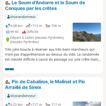
avec très peu de véhicules dans la pratique.Le point de
Le Soum d'Andorre et le Soum de
départ est à adapter depuis un parking de Pierrefitte-
Conques par les crêtes
Nestalas.
Visorandonneur
9,08 km
+713 m
-706 m
4h 40
Difficile
Départ à Salles (Hautes-Pyrénées)
(Hautes-Pyrénées)
Très jolie boucle à réserver aux très bons marcheurs qui
n'ont pas d'appréhension au-dessus du vide. La randonnée
est classée difficile à cause du passage sur une crête mais
sans danger particulier et d'un sens de l'orientation plus
que nécessaire. (¹) Une partie du chemin du retour est en
descente assez raide, après le Col de Las Escures. Cette
randonnée est à entreprendre en absence de neige et de
Pic de Cabaliros, le Malinat et Pic
pluie. La trace gpx est plus que nécessaire sur ce parcours.
Arraillé de Sireix
Visorandonneur
9,25 km
+717 m
-717 m