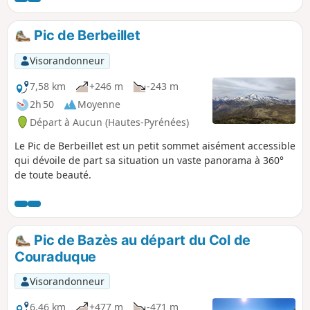
surmonté du Soum du même nom et du Mail des
Portes, début de la très belle crête des Pernes,
Pic de Berbeillet
vers le Soum du Montné, porte du massif de
Saint-Pé-de-Bigorre et de la forêt de Très-Crouts.
Visorandonneur
7,58 km
+246 m
-243 m
2h 50
Moyenne
Départ à Aucun (Hautes-Pyrénées)
Le Pic de Berbeillet est un petit sommet aisément accessible
qui dévoile de part sa situation un vaste panorama à 360°
de toute beauté.
Pic de Bazès au départ du Col de
Couraduque
Visorandonneur
6,46 km
+477 m
-471 m