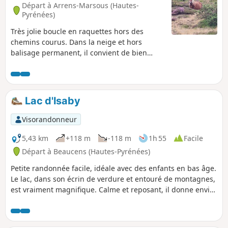
Départ à Arrens-Marsous (Hautes-
Pyrénées)
Très jolie boucle en raquettes hors des
chemins courus. Dans la neige et hors
balisage permanent, il convient de bien
suivre le descriptif. L'effort est récompensé
par un paysage enneigé à perte de vue.
Cette randonnée peut s'effectuer sans
ennneigement.
Lac d'Isaby
Visorandonneur
5,43 km
+118 m
-118 m
1h 55
Facile
Départ à Beaucens (Hautes-Pyrénées)
Petite randonnée facile, idéale avec des enfants en bas âge.
Le lac, dans son écrin de verdure et entouré de montagnes,
est vraiment magnifique. Calme et reposant, il donne envie
d'y rester un long moment.