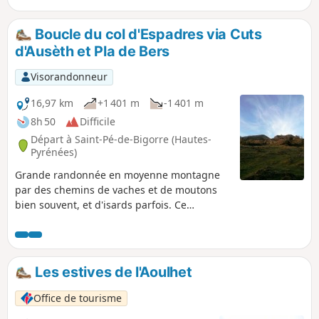
site sauvage, peu ou pas balisée et avec des
sentiers peu visibles en été et envahis de
Boucle du col d'Espadres via Cuts
fougères (descente particulièrement), la
d'Ausèth et Pla de Bers
rend accessible uniquement à des
"aventuriers" de plus de 10 ans que la
Visorandonneur
découverte de ce petit sommet n'effraiera
pas !
16,97 km
+1 401 m
-1 401 m
8h 50
Difficile
Départ à Saint-Pé-de-Bigorre (Hautes-
Pyrénées)
Grande randonnée en moyenne montagne
par des chemins de vaches et de moutons
bien souvent, et d'isards parfois. Ce
parcours vous entraîne dans des endroits
très peu fréquentés, le Soum des Brioles et
le Col d'Espadres, au cœur du massif de
Saint-Pé-de-Bigorre, hauts lieux d'un
Les estives de l'Aoulhet
pastoralisme toujours vivace (bien qu'en
perte), dans un environnement géologique
Office de tourisme
karstique, truffé de cavités et de dolines.