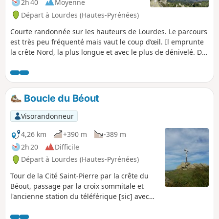
2h 40
Moyenne
Départ à Lourdes (Hautes-Pyrénées)
Courte randonnée sur les hauteurs de Lourdes. Le parcours
est très peu fréquenté mais vaut le coup d’œil. Il emprunte
la crête Nord, la plus longue et avec le plus de dénivelé. Du
sommet principal à 791m, où est érigée une croix, vue à
360° sur le pays lourdais. Du second sommet à 719m, on
découvre un belvédère avec l'ancienne installation du
téléférique (sic) du Béout. Un peu plus loin, c'est l'entrée de
Boucle du Béout
la grotte dite "Gouffre de Lourdes", de 82 m de profondeur.
Visorandonneur
4,26 km
+390 m
-389 m
2h 20
Difficile
Départ à Lourdes (Hautes-Pyrénées)
Tour de la Cité Saint-Pierre par la crête du
Béout, passage par la croix sommitale et
l'ancienne station du téléférique [sic] avec
vue sur Lourdes, le Gave de Pau et le début
de la Vallée des Gaves.Cette randonnée en