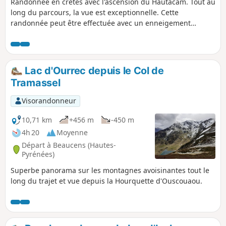
Randonnée en crêtes avec l'ascension du Hautacam. Tout au
long du parcours, la vue est exceptionnelle. Cette
randonnée peut être effectuée avec un enneigement
stabilisé. Cette randonnée hors balisage nécessite un bon
sens de l’orientation et de la trace gpx.
Lac d'Ourrec depuis le Col de
Tramassel
Visorandonneur
10,71 km
+456 m
-450 m
4h 20
Moyenne
Départ à Beaucens (Hautes-
Pyrénées)
Superbe panorama sur les montagnes avoisinantes tout le
long du trajet et vue depuis la Hourquette d'Ouscouaou.