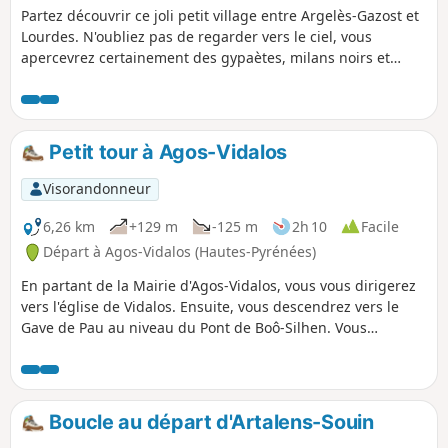
Partez découvrir ce joli petit village entre Argelès-Gazost et
Lourdes. N'oubliez pas de regarder vers le ciel, vous
apercevrez certainement des gypaètes, milans noirs et
vautours. La flore y est aussi très riche. Balade parfaite en
famille avec enfants.
Petit tour à Agos-Vidalos
Visorandonneur
6,26 km
+129 m
-125 m
2h 10
Facile
Départ à Agos-Vidalos (Hautes-Pyrénées)
En partant de la Mairie d'Agos-Vidalos, vous vous dirigerez
vers l'église de Vidalos. Ensuite, vous descendrez vers le
Gave de Pau au niveau du Pont de Boô-Silhen. Vous
longerez le Gave de Pau (rive gauche) puis monterez à la
Tour de Vidalos. Il est possible de gravir la tour (c'est
gratuit) et admirer le panorama sur la vallée d’Argelès et la
chaine des Pyrénées. Retour en longeant le Gave de Pau.
Boucle au départ d'Artalens-Souin