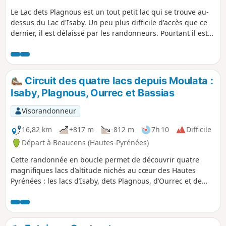
Le Lac dets Plagnous est un tout petit lac qui se trouve au-
dessus du Lac d'Isaby. Un peu plus difficile d'accès que ce
dernier, il est délaissé par les randonneurs. Pourtant il est
bien sympathique, et donne envie de rester sur ses rives un
bon moment.
Circuit des quatre lacs depuis Moulata :
Isaby, Plagnous, Ourrec et Bassias
Visorandonneur
16,82 km
+817 m
-812 m
7h 10
Difficile
Départ à Beaucens (Hautes-Pyrénées)
Cette randonnée en boucle permet de découvrir quatre
magnifiques lacs d’altitude nichés au cœur des Hautes
Pyrénées : les lacs d’Isaby, dets Plagnous, d’Ourrec et de
Bassias (ou de Couey Seque). Le parcours alterne entre
sentiers de montagne, estives et panoramas ouverts sur les
sommets environnants. Accessible aux randonneurs
habitués à la marche en terrain montagnard, cet itinéraire