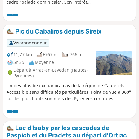
cadre "balade dominicale". Son intérêt
réside dans le fait d'atteindre les estives
pastorales au-dessus de la magnifique
vallée de Batsurguère, aux portes de
Lourdes et de faire une pause dans une
Pic du Cabaliros depuis Sireix
cabane-refuge parfaitement
entretenue. A l'Ouest, on perçoit le
Visorandonneur
vallon de l'Aguée, vers le Col d'Espadres.
Le lieu est calme et superbe. Par
11,77 km
+767 m
-766 m
chance, vous serez en compagnie de
5h 35
Moyenne
chevaux en liberté sur les pelouses du
Départ à Arras-en-Lavedan (Hautes-
col.
Pyrénées)
Un des plus beaux panoramas de la région de Cauterets.
Accessible sans difficultés particulières. Point de vue à 360°
sur les plus hauts sommets des Pyrénées centrales.
Lac d'Isaby par les cascades de
Paspich et du Pradets au départ d'Ortiac