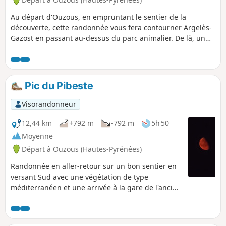
Au départ d'Ouzous, en empruntant le sentier de la
découverte, cette randonnée vous fera contourner Argelès-
Gazost en passant au-dessus du parc animalier. De là, un
dénivelé positif de 500 m permet de rejoindre le Mont de
Gez par le Sud, Sud-Ouest. Le retour passe par Gez et le
centre équestre du Bourdalat avant de rejoindre le parking
d'Ouzous. Parcours ombragé, vous marcherez
Pic du Pibeste
essentiellement sur des pistes et chemins.
Visorandonneur
12,44 km
+792 m
-792 m
5h 50
Moyenne
Départ à Ouzous (Hautes-Pyrénées)
Randonnée en aller-retour sur un bon sentier en
versant Sud avec une végétation de type
méditerranéen et une arrivée à la gare de l'ancien
téléphérique 1935-1969.