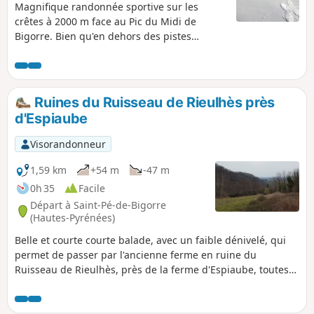
Magnifique randonnée sportive sur les
crêtes à 2000 m face au Pic du Midi de
Bigorre. Bien qu'en dehors des pistes
balisées elle est assez fréquentée en été. En
hiver, elle est totalement à l'écart des
randonneurs, particulièrement dans la
dernière partie (voir remarque dans Infos
Ruines du Ruisseau de Rieulhès près
Pratiques en dessous). En hiver, comme en
d'Espiaube
été, réservez ce parcours à un temps
parfaitement dégagé et ensoleillé, car la vue
Visorandonneur
y est remarquable et vous ne regretterez
pas vos efforts.
1,59 km
+54 m
-47 m
0h 35
Facile
Départ à Saint-Pé-de-Bigorre
(Hautes-Pyrénées)
Belle et courte courte balade, avec un faible dénivelé, qui
permet de passer par l'ancienne ferme en ruine du
Ruisseau de Rieulhès, près de la ferme d'Espiaube, toutes
deux perdues sur les flancs des Pernes, crêtes des Mails
lourdais. On est ici sur le territoire du hameau de Rieulhès,
au pied des estives Est de la Forêt de Très-Croutz.