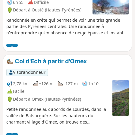
6h 55
Difficile
Départ à Ousté (Hautes-Pyrénées)
Randonnée en crête qui permet de voir une très grande
partie des Pyrénées centrales. Une randonnée à
n'entreprendre qu'en absence de neige épaisse et instable.
Le retour par le village d'Ourdon requiert un bon sens de
l'orientation.
Col d'Ech à partir d'Omex
Visorandonneur
2,78 km
+126 m
-127 m
1h 10
Facile
Départ à Omex (Hautes-Pyrénées)
Petite randonnée aux abords de Lourdes, dans la
vallée de Batsurguère. Sur les hauteurs du
charmant village d'Omex, on trouve des
pâturages isolés dans une cuvette naturelle,
source du ruisseau des Moules. Le col est