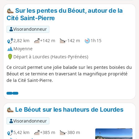
Pau tout le long de la montée. La
première partie se fait en forêt bien
Sur les pentes du Béout, autour de la
ombragée, la seconde est plus exposée.
Cité Saint-Pierre
Prévoir casquette et eau en été.
Dommage cependant que le sommet
Visorandonneur
soit laissé à l'abandon car le
promontoire n'y est plus accessible tout
2,82 km
+142 m
-142 m
1h 15
comme sa table d'orientation.
Moyenne
Départ à Lourdes (Hautes-Pyrénées)
Ce circuit permet une jolie balade sur les pentes boisées du
Béout et se termine en traversant la magnifique propriété
de la Cité Saint-Pierre.
Le Béout sur les hauteurs de Lourdes
Visorandonneur
5,42 km
+385 m
-380 m