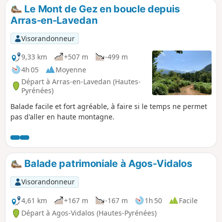
Le Mont de Gez en boucle depuis
Arras-en-Lavedan
Visorandonneur
9,33 km
+507 m
-499 m
4h 05
Moyenne
Départ à Arras-en-Lavedan (Hautes-
Pyrénées)
Balade facile et fort agréable, à faire si le temps ne permet
pas d'aller en haute montagne.
Balade patrimoniale à Agos-Vidalos
Visorandonneur
4,61 km
+167 m
-167 m
1h 50
Facile
Départ à Agos-Vidalos (Hautes-Pyrénées)