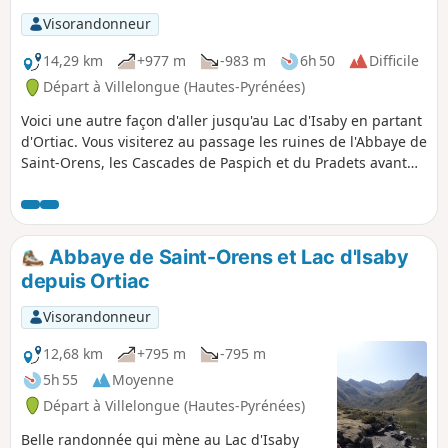
Visorandonneur
14,29 km
+977 m
-983 m
6h 50
Difficile
Départ à Villelongue (Hautes-Pyrénées)
Voici une autre façon d'aller jusqu'au Lac d'Isaby en partant
d'Ortiac. Vous visiterez au passage les ruines de l'Abbaye de
Saint-Orens, les Cascades de Paspich et du Pradets avant
d'atteindre le Lac d'Isaby et de monter jusqu'à la Cabane
Picourlet.
Abbaye de Saint-Orens et Lac d'Isaby
depuis Ortiac
Visorandonneur
12,68 km
+795 m
-795 m
5h 55
Moyenne
Départ à Villelongue (Hautes-Pyrénées)
Belle randonnée qui mène au Lac d'Isaby