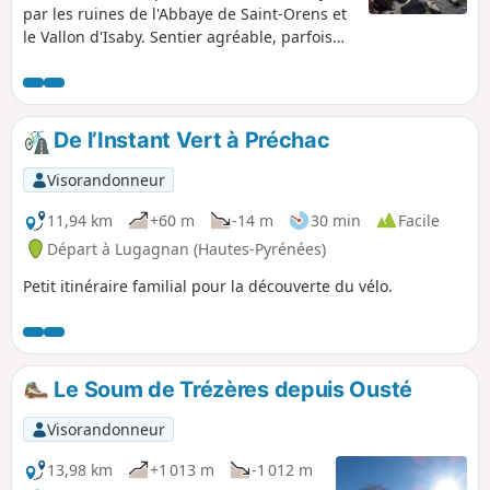
par les ruines de l'Abbaye de Saint-Orens et
le Vallon d'Isaby. Sentier agréable, parfois
raide, en, majorité en forêt avant de
déboucher sur le lac et les sommets
l'entourant (Soum et pic de Léviste, Soum
Arrouy, Soum de Lascours).
De l’Instant Vert à Préchac
Visorandonneur
11,94 km
+60 m
-14 m
30 min
Facile
Départ à Lugagnan (Hautes-Pyrénées)
Petit itinéraire familial pour la découverte du vélo.
Le Soum de Trézères depuis Ousté
Visorandonneur
13,98 km
+1 013 m
-1 012 m