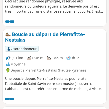
Ceci est une randonnée physique, réservée aux
randonneurs ou traileurs aguerris. Le dénivelé positif est
très important sur une distance relativement courte. Il est
conseillé d'emporter beaucoup d'eau et de se protéger
contre le soleil, une partie importante du parcours étant à
découvert. Une protection contre le vent et la pluie est aussi
fortement conseillée.
Boucle au départ de Pierrefitte-
Nestalas
Visorandonneur
9,01 km
+346 m
-345 m
3h 35
Moyenne
Départ à Pierrefitte-Nestalas (Hautes-Pyrénées)
Une boucle depuis Pierrefitte-Nestalas pour visiter
l'abbatiale de Saint Savin voire son musée (si ouvert).
L'abbatiale est une référence en terme de mobilier, à visiter
avec le descriptif présent sur le site pour les apprécier à
leur juste valeur. Après une franche montée d'une heure
environ dans la montagne, le parcours se fait sur la route