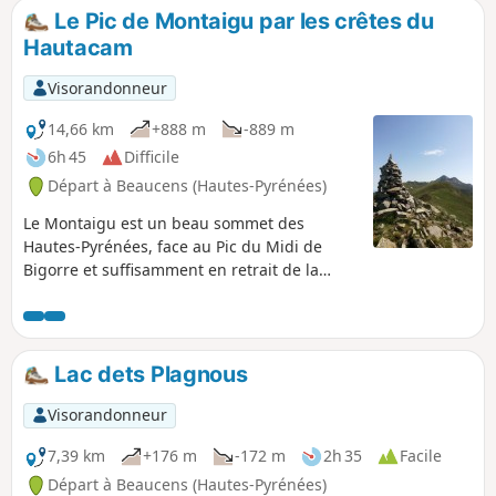
Le Pic de Montaigu par les crêtes du
Hautacam
Visorandonneur
14,66 km
+888 m
-889 m
6h 45
Difficile
Départ à Beaucens (Hautes-Pyrénées)
Le Montaigu est un beau sommet des
Hautes-Pyrénées, face au Pic du Midi de
Bigorre et suffisamment en retrait de la
chaîne principale frontière pour avoir une
belle vue à 360°. Ce versant par les crêtes de
Hautacam est le plus long, mais c'est le plus
beau et le plus sauvage. Il offre quelques
Lac dets Plagnous
parties aériennes qui rajoutent un certain
intérêt ! A n'entreprendre que si le temps est
Visorandonneur
parfaitement dégagé !
7,39 km
+176 m
-172 m
2h 35
Facile
Départ à Beaucens (Hautes-Pyrénées)