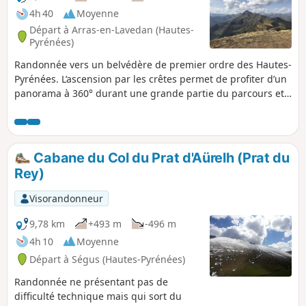
4h 40
Moyenne
Départ à Arras-en-Lavedan (Hautes-
Pyrénées)
Randonnée vers un belvédère de premier ordre des Hautes-
Pyrénées. L’ascension par les crêtes permet de profiter d’un
panorama à 360° durant une grande partie du parcours et
de visiter les Pics du Malinat et d’Arraillé.
Cabane du Col du Prat d'Aürelh (Prat du
Rey)
Visorandonneur
9,78 km
+493 m
-496 m
4h 10
Moyenne
Départ à Ségus (Hautes-Pyrénées)
Randonnée ne présentant pas de
difficulté technique mais qui sort du