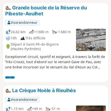
Grande boucle de la Réserve du
Pibeste-Aoulhet
Visorandonneur
24,62 km
+1 680 m
-1 680 m
10h
Très difficile
Départ à Saint-Pé-de-Bigorre
(Hautes-Pyrénées)
Exceptionnel circuit, sportif et exigeant, à travers la forêt de
Très-Croutz, tout d'abord sur le versant Gave de Pau, avec
une brève incursion sur le versant du Val d'Azun au Col
d'Andorre, puis sur le plateau à 1400 m, entre le Col
d'Espadres et la crête de Saint-Pé (de Maletaule ou des
Soums).Estives à l'activité pastorale multi-centenaire, à la
croisée de hauts-lieux de l'histoire locale, dont le fameux
La Crèque Noèle à Rieulhès
lieu des Très Croutz (les Trois Croix des évêchés en
bigourdan).
Visorandonneur
1,15 km
+49 m
-51 m