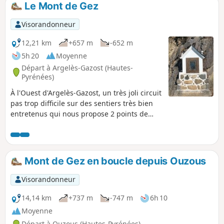
Le Mont de Gez
p
Visorandonneur
12,21 km
+657 m
-652 m
5h 20
Moyenne
Départ à Argelès-Gazost (Hautes-
Pyrénées)
À l'Ouest d'Argelès-Gazost, un très joli circuit
pas trop difficile sur des sentiers très bien
entretenus qui nous propose 2 points de
vue, sur la vallée du Gave de Pau, et une vue
à 360° sur les Pyrénées Centrales !
Mont de Gez en boucle depuis Ouzous
Visorandonneur
14,14 km
+737 m
-747 m
6h 10
Moyenne
Départ à Ouzous (Hautes-Pyrénées)