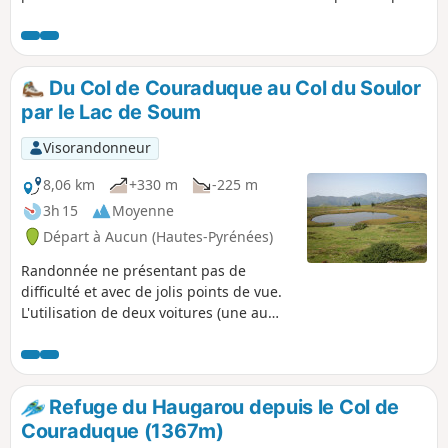
le Col de la Serre, la maison jaune, le Col de Bazès et la
cabane de Cantau. Une pause pique-nique aux abords du
lac rendra ce circuit encore plus accessible.
Du Col de Couraduque au Col du Soulor
par le Lac de Soum
Visorandonneur
8,06 km
+330 m
-225 m
3h 15
Moyenne
Départ à Aucun (Hautes-Pyrénées)
Randonnée ne présentant pas de
difficulté et avec de jolis points de vue.
L'utilisation de deux voitures (une au
Couraduque et une au Soulor) permet
de rendre cette randonnée accessible à
tous. Sinon, le retour peut se faire par le
même itinéraire en sens inverse.
Refuge du Haugarou depuis le Col de
Couraduque (1367m)