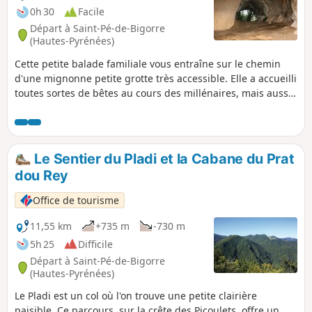
0h 30
Facile
Départ à Saint-Pé-de-Bigorre
(Hautes-Pyrénées)
Cette petite balade familiale vous entraîne sur le chemin
d'une mignonne petite grotte très accessible. Elle a accueilli
toutes sortes de bêtes au cours des millénaires, mais aussi
des humains. Tous ont laissé des traces dont peu sont
visibles à l’œil nu, si ce n'est les bauges à ours et les
pointages des fouilles paléontologiques. Restent le beau
volume de cette grotte, étonnant et rare dans la région, et
Le Sentier du Pladi et la Cabane du Prat
son emplacement dans cette toujours mystérieuse forêt de
dou Rey
Très-Croutz.
Office de tourisme
11,55 km
+735 m
-730 m
5h 25
Difficile
Départ à Saint-Pé-de-Bigorre
(Hautes-Pyrénées)
Le Pladi est un col où l'on trouve une petite clairière
paisible. Ce parcours, sur la crête des Picoulets, offre un