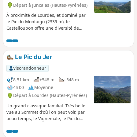
Départ à Juncalas (Hautes-Pyrénées)
À proximité de Lourdes, et dominé par
le Pic du Montaigu (2339 m), le
Castelloubon offre une diversité de
paysages que l’on peut parcourir grâce
au neuf itinéraires de randonnées, plus
ou moins longs. Cette boucle, à partir de
Juncalas, reprend certains tronçons de
Le Pic du Jer
ces itinéraires afin de découvrir la partie
Est de ce pays haut-pyrénéen avec
Visorandonneur
forêts, pâturages et crêtes. On peut,
ainsi, admirer la haute chaîne, le
8,51 km
+548 m
-548 m
piémont et la plaine. Elle permet de
4h 00
Moyenne
gravir le Soum de Trées et le Tuquet de
Départ à Lourdes (Hautes-Pyrénées)
Lhési et, aussi, de visiter les villages de
Gazost, Ourdon, Lias et Ousté.
Un grand classique familial. Très belle
vue au Sommet d'où l'on peut voir, par
beau temps, le Vignemale, le Pic du
Midi de Bigorre, l'Ardiden, etc. Belles
vues également vers Lourdes, Tarbes et