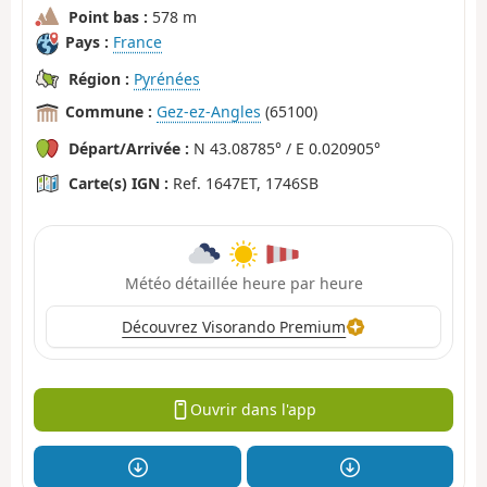
Point bas :
578 m
Pays :
France
Région :
Pyrénées
Commune :
Gez-ez-Angles
(65100)
Départ/Arrivée :
N 43.08785° / E 0.020905°
Carte(s) IGN :
Ref. 1647ET, 1746SB
Météo détaillée heure par heure
Découvrez Visorando Premium
Ouvrir dans l'app