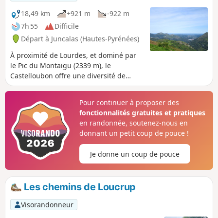
problème d'accès au départ à cause de
la piste dégradée. Voir solution
18,49 km
+921 m
-922 m
alternative en informations pratiques.
7h 55
Difficile
Départ à Juncalas (Hautes-Pyrénées)
À proximité de Lourdes, et dominé par
le Pic du Montaigu (2339 m), le
Castelloubon offre une diversité de
paysages que l’on peut parcourir grâce
au neuf itinéraires de randonnées, plus
Pour continuer à proposer des
ou moins longs. Cette boucle, à partir de
fonctionnalités gratuites et pratiques
Juncalas, reprend certains tronçons de
en randonnée, soutenez-nous en
ces itinéraires afin de découvrir la partie
donnant un petit coup de pouce !
Est de ce pays haut-pyrénéen avec
forêts, pâturages et crêtes. On peut,
Je donne un coup de pouce
ainsi, admirer la haute chaîne, le
piémont et la plaine. Elle permet de
gravir le Soum de Trées et le Tuquet de
Les chemins de Loucrup
Lhési et, aussi, de visiter les villages de
Gazost, Ourdon, Lias et Ousté.
Visorandonneur