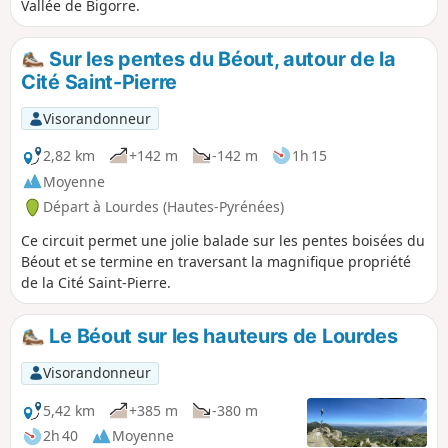
Vallée de Bigorre.
Sur les pentes du Béout, autour de la
Cité Saint-Pierre
Visorandonneur
2,82 km
+142 m
-142 m
1h 15
Moyenne
Départ à Lourdes (Hautes-Pyrénées)
Ce circuit permet une jolie balade sur les pentes boisées du
Béout et se termine en traversant la magnifique propriété
de la Cité Saint-Pierre.
Le Béout sur les hauteurs de Lourdes
Visorandonneur
5,42 km
+385 m
-380 m
2h 40
Moyenne