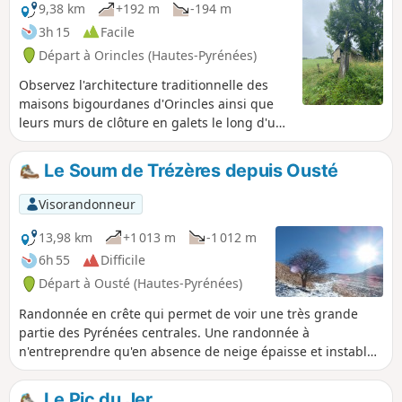
9,38 km
+192 m
-194 m
3h 15
Facile
Départ à Orincles (Hautes-Pyrénées)
Observez l'architecture traditionnelle des
maisons bigourdanes d'Orincles ainsi que
leurs murs de clôture en galets le long d'un
parcours facile, à faire en famille sur une
demi-journée tout en flânant. Du haut des
Le Soum de Trézères depuis Ousté
côteaux vous profiterez de la belle vue sur la
chaîne des Pyrénées. Ce parcours de balade
Visorandonneur
peut se faire en marche nordique en un peu
moins de 2 h sans trop traîner.
13,98 km
+1 013 m
-1 012 m
6h 55
Difficile
Départ à Ousté (Hautes-Pyrénées)
Randonnée en crête qui permet de voir une très grande
partie des Pyrénées centrales. Une randonnée à
n'entreprendre qu'en absence de neige épaisse et instable.
Le retour par le village d'Ourdon requiert un bon sens de
l'orientation.
Le Pic du Jer