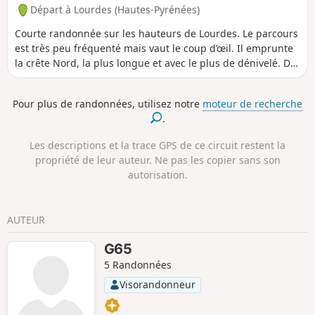
Départ à Lourdes (Hautes-Pyrénées)
Courte randonnée sur les hauteurs de Lourdes. Le parcours
est très peu fréquenté mais vaut le coup d’œil. Il emprunte
la crête Nord, la plus longue et avec le plus de dénivelé. Du
sommet principal à 791m, où est érigée une croix, vue à
360° sur le pays lourdais. Du second sommet à 719m, on
Pour plus de randonnées, utilisez notre
moteur de recherche
découvre un belvédère avec l'ancienne installation du
.
téléférique (sic) du Béout. Un peu plus loin, c'est l'entrée de
la grotte dite "Gouffre de Lourdes", de 82 m de profondeur.
Les descriptions et la trace GPS de ce circuit restent la
propriété de leur auteur. Ne pas les copier sans son
autorisation.
AUTEUR
G65
5 Randonnées
Visorandonneur