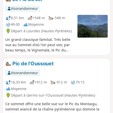
Visorandonneur
8,51 km
+548 m
-548 m
4h 00
Moyenne
Départ à Lourdes (Hautes-Pyrénées)
Un grand classique familial. Très belle
vue au Sommet d'où l'on peut voir, par
beau temps, le Vignemale, le Pic du
Midi de Bigorre, l'Ardiden, etc. Belles
vues également vers Lourdes, Tarbes et
Pic de l'Oussouet
Pau tout le long de la montée. La
première partie se fait en forêt bien
Visorandonneur
ombragée, la seconde est plus exposée.
Prévoir casquette et eau en été.
16,33 km
+912 m
-912 m
7h 15
Dommage cependant que le sommet
Moyenne
soit laissé à l'abandon car le
Départ à Germs-sur-l'Oussouet (Hautes-Pyrénées)
promontoire n'y est plus accessible tout
comme sa table d'orientation.
Ce sommet offre une belle vue sur le Pic du Montaigu,
sommet avancé de la chaîne pyrénéenne qui domine la