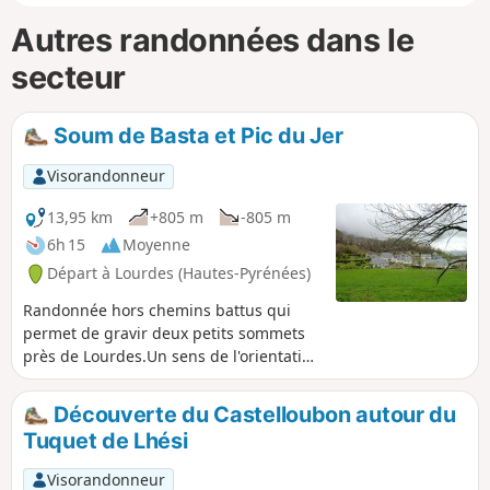
Autres randonnées dans le
secteur
Soum de Basta et Pic du Jer
Visorandonneur
13,95 km
+805 m
-805 m
6h 15
Moyenne
Départ à Lourdes (Hautes-Pyrénées)
Randonnée hors chemins battus qui
permet de gravir deux petits sommets
près de Lourdes.Un sens de l'orientation
est nécessaire pour la montée au Pic du
Jer. Par temps de pluie, ne pas
Découverte du Castelloubon autour du
entreprendre cette randonnée. ⚠️
Tuquet de Lhési
Remarque utilisateur du 08 mars 2026
=> Il semble y avoir un sérieux
Visorandonneur