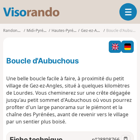
V
O
i
u
s
v
o
Randonnées
Midi-Pyrénées
Hautes-Pyrénées
Gez-ez-Angles
Boucle d'Aubuchous
r
r
i
a
r
n
l
d
Boucle d'Aubuchous
a
o
n
a
Une belle boucle facile à faire, à proximité du petit
v
village de Gez-ez-Angles, situé à quelques kilomètres
i
de Lourdes. Vous cheminerez sur une crête dégagée
g
jusqu'au petit sommet d'Aubuchous où vous pourrez
a
t
profiter d'un large panorama sur le piémont et la
i
chaîne des Pyrénées, avant de revenir vers le village
o
par un sentier plus boisé.
n
Fiche technique
n°
28808766