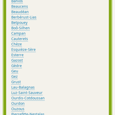
Banios
Beaucens
Beaudéan
Berbérust-Lias
Betpouey
Boô-Silhen
Campan
Cauterets
Chèze
Esquièze-Sère
Esterre
Gazost
Gèdre
Geu
Gez
Grust
Lau-Balagnas
Luz-Saint-Sauveur
Ourdis-Cotdoussan
Ourdon
Ouzous
Pierrefitte-Nestalas