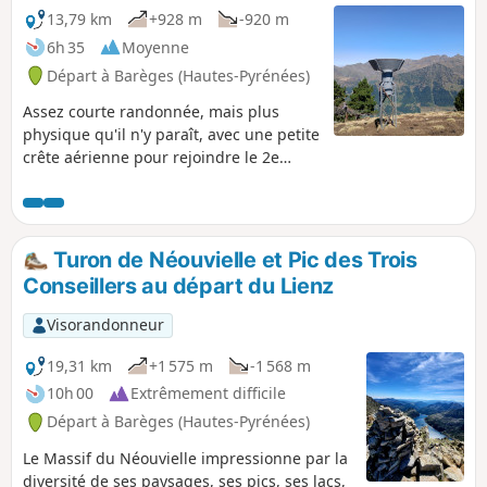
13,79 km
+928 m
-920 m
6h 35
Moyenne
Départ à Barèges (Hautes-Pyrénées)
Assez courte randonnée, mais plus
physique qu'il n'y paraît, avec une petite
crête aérienne pour rejoindre le 2e
sommet du Pic d'Ayré, un peu plus haut.
Le sommet offre un beau point de vue
sur les 3000 m du Néouvielle.
Turon de Néouvielle et Pic des Trois
Conseillers au départ du Lienz
Visorandonneur
19,31 km
+1 575 m
-1 568 m
10h 00
Extrêmement difficile
Départ à Barèges (Hautes-Pyrénées)
Le Massif du Néouvielle impressionne par la
diversité de ses paysages, ses pics, ses lacs,