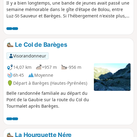
Il y a bien longtemps, une bande de jeunes avait passé une
semaine mémorable dans le gîte d'étape de Bolou, entre
Luz-St-Sauveur et Barèges. Si l'hébergement n'existe plus,
le bâtiment est tel qu'il était puisque nous l'avons retrouvé
au cours d'une belle balade sous, dans, et presque au-
dessus des nuages. Je vous invite à nous suivre dans l'un
des vallons qui donne accès au Massif de Néouvielle.
Le Col de Barèges
Visorandonneur
14,07 km
+957 m
-956 m
6h 45
Moyenne
Départ à Barèges (Hautes-Pyrénées)
Belle randonnée familiale au départ du
Pont de la Gaubie sur la route du Col du
Tourmalet après Barèges.
La Hourquette Nére