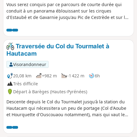
Vous serez conquis par ce parcours de courte durée qui
conduit à un panorama éblouissant sur les cirques
d'Estaubé et de Gavarnie jusqu'au Pic de Cestrède et sur les
massifs d'Ardiden et du Pic du Midi.
Traversée du Col du Tourmalet à
Hautacam
Visorandonneur
20,08 km
+982 m
-1 422 m
6h
Très difficile
Départ à Barèges (Hautes-Pyrénées)
Descente depuis le Col du Tourmalet jusqu'à la station du
Hautacam qui nécessitera un peu de portage (Col d'Aoube
et Hourquette d'Ouscouaou notamment), mais qui vaut le
coup pour le panorama qu'elle offre et les nombreux lacs
qu'elle rencontre.Je l'ai classé en VTT mais c'est bien
évidement faisable en randonnée à pieds.