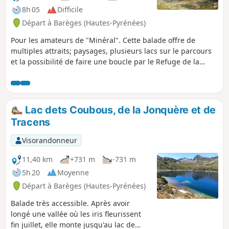
8h 05
Difficile
Départ à Barèges (Hautes-Pyrénées)
Pour les amateurs de "Minéral". Cette balade offre de
multiples attraits; paysages, plusieurs lacs sur le parcours
et la possibilité de faire une boucle par le Refuge de la
Glére, ramenant au point de départ (Bon marcheur
endurant).
Lac dets Coubous, de la Jonquère et de
Tracens
Visorandonneur
11,40 km
+731 m
-731 m
5h 20
Moyenne
Départ à Barèges (Hautes-Pyrénées)
Balade très accessible. Après avoir
longé une vallée où les iris fleurissent
fin juillet, elle monte jusqu'au lac de