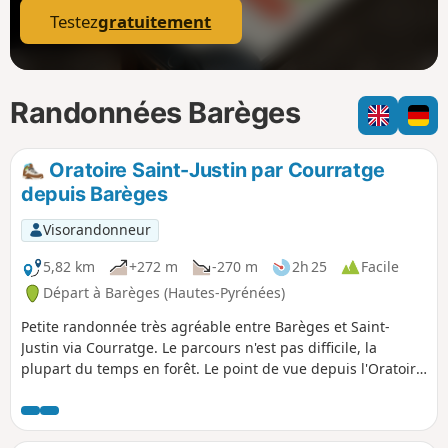
Testez
gratuitement
Randonnées Barèges
Oratoire Saint-Justin par Courratge
depuis Barèges
Visorandonneur
5,82 km
+272 m
-270 m
2h 25
Facile
Départ à Barèges (Hautes-Pyrénées)
Petite randonnée très agréable entre Barèges et Saint-
Justin via Courratge. Le parcours n'est pas difficile, la
plupart du temps en forêt. Le point de vue depuis l'Oratoire
Saint-Justin est magnifique tant vers la vallée de Luz Saint-
Sauveur que vers le Tourmalet. Le parcours est bien balisé
et commun avec le GR®10 entre Barèges et Saint-Justin.