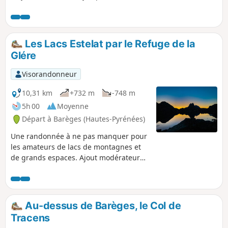
barrage dets Coubous. Elle chemine
ensuite de lacs en lacs, sur les prairies
d'un cirque d'altitude.
Les Lacs Estelat par le Refuge de la
Glére
Visorandonneur
10,31 km
+732 m
-748 m
5h 00
Moyenne
Départ à Barèges (Hautes-Pyrénées)
Une randonnée à ne pas manquer pour
les amateurs de lacs de montagnes et
de grands espaces. Ajout modérateur
au 23/08/2021 : La départ du circuit à
changé. Il est maintenant au niveau du
restaurant Chez Louisette et la
randonnée est donc rallongée. Voir les
Au-dessus de Barèges, le Col de
commentaires en bas de cette fiche
Tracens