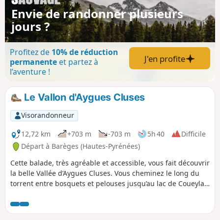
couper la rando sur deux jours en dormant
Envie de randonner plusieurs
au Refuge de La Glère.
jours ?
Profitez de
10% de réduction
J'en profite
permanente
et partez à
l’aventure !
Le Vallon d'Aygues Cluses
Visorandonneur
12,72 km
+703 m
-703 m
5h 40
Difficile
Départ à Barèges (Hautes-Pyrénées)
Cette balade, très agréable et accessible, vous fait découvrir
la belle Vallée d’Aygues Cluses. Vous cheminez le long du
torrent entre bosquets et pelouses jusqu’au lac de Coueyla
Gran. Située aux portes de la Réserve Naturelle du
Néouvielle, venez y rencontrer son hôte emblématique : le
pin à crochets. Voir Pendant la randonnée ou à proximité.