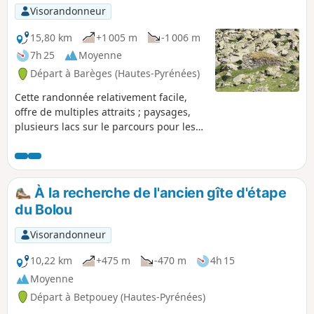
Visorandonneur
15,80 km
+1 005 m
-1 006 m
7h 25
Moyenne
Départ à Barèges (Hautes-Pyrénées)
Cette randonnée relativement facile,
offre de multiples attraits ; paysages,
plusieurs lacs sur le parcours pour les
amateurs de pêche et la possibilité de
faire une boucle par le Col de Tracens,
ramenant au point de départ.
À la recherche de l'ancien gîte d'étape
du Bolou
Visorandonneur
10,22 km
+475 m
-470 m
4h 15
Moyenne
Départ à Betpouey (Hautes-Pyrénées)