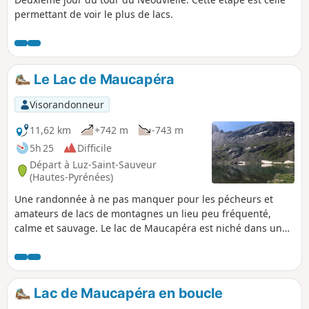
permettant de voir le plus de lacs.
Le Lac de Maucapéra
Visorandonneur
11,62 km
+742 m
-743 m
5h 25
Difficile
Départ à Luz-Saint-Sauveur
(Hautes-Pyrénées)
Une randonnée à ne pas manquer pour les pécheurs et
amateurs de lacs de montagnes un lieu peu fréquenté,
calme et sauvage. Le lac de Maucapéra est niché dans une
cuvette aux pieds des pic de Maucapéra 2589m, de
Cumadiére 2623m et de Lettious 2589m.
Lac de Maucapéra en boucle