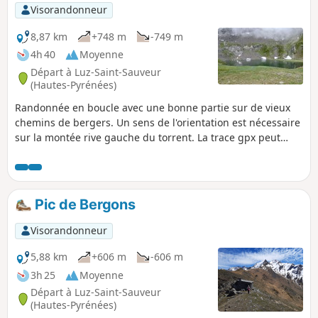
Visorandonneur
8,87 km
+748 m
-749 m
4h 40
Moyenne
Départ à Luz-Saint-Sauveur
(Hautes-Pyrénées)
Randonnée en boucle avec une bonne partie sur de vieux
chemins de bergers. Un sens de l'orientation est nécessaire
sur la montée rive gauche du torrent. La trace gpx peut
s’avérer très utile du (D/A) jusqu’au (4). Cette boucle peut
parfaitement se faire en sens inverse. Veuillez refermer les
clôtures électriques et les portes des cabanes. Merci.
Pic de Bergons
Visorandonneur
5,88 km
+606 m
-606 m
3h 25
Moyenne
Départ à Luz-Saint-Sauveur
(Hautes-Pyrénées)