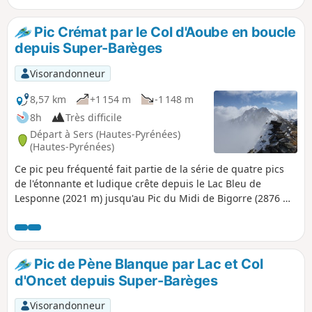
Pic Crémat par le Col d'Aoube en boucle
depuis Super-Barèges
Visorandonneur
8,57 km
+1 154 m
-1 148 m
8h
Très difficile
Départ à Sers (Hautes-Pyrénées)
(Hautes-Pyrénées)
Ce pic peu fréquenté fait partie de la série de quatre pics
de l'étonnante et ludique crête depuis le Lac Bleu de
Lesponne (2021 m) jusqu'au Pic du Midi de Bigorre (2876 m).
Le col est un peu technique en condition hivernale ou en fin
de saison hivernale, mais il permet toutefois un accès assez
facile au pic lui-même. De là-haut vue exceptionnelle à
360°, depuis l'Observatoire du Pic du Midi tout proche
Pic de Pène Blanque par Lac et Col
jusqu'à la chaîne frontalière et les sommets à 3000 m de
d'Oncet depuis Super-Barèges
Gavarnie.La boucle effectuée par le superbe et isolé vallon
suspendu d'Aoube au Lac Bleu, avec le passage par le Col
Visorandonneur