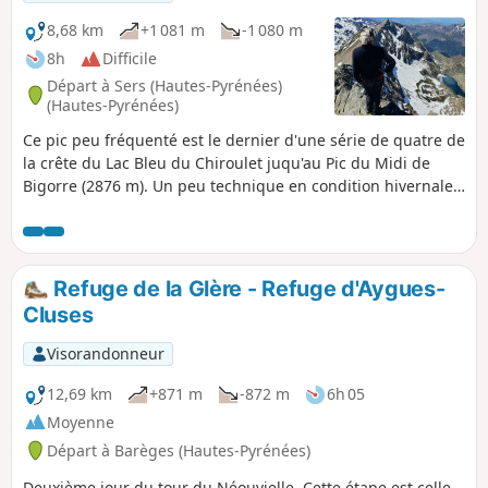
Bédéra (2404 m), rajoute une saveur sauvage à cette
ascension.
8,68 km
+1 081 m
-1 080 m
8h
Difficile
Départ à Sers (Hautes-Pyrénées)
(Hautes-Pyrénées)
Ce pic peu fréquenté est le dernier d'une série de quatre de
la crête du Lac Bleu du Chiroulet juqu'au Pic du Midi de
Bigorre (2876 m). Un peu technique en condition hivernale
ou en fin de saison hivernale, il offre une crête terminale
assez facile et très ludique. De là-haut vue exceptionnelle à
360° depuis l'Observatoire du Pic du Midi tout proche
jusqu'à la chaîne frontalière et les sommets à 3000 de
Refuge de la Glère - Refuge d'Aygues-
Gavarnie. On peut choisir de s'arrêter au Col d'Oncet, si
Cluses
l'ascension de Pène Blanque paraît trop difficile.
Visorandonneur
12,69 km
+871 m
-872 m
6h 05
Moyenne
Départ à Barèges (Hautes-Pyrénées)
Deuxième jour du tour du Néouvielle. Cette étape est celle