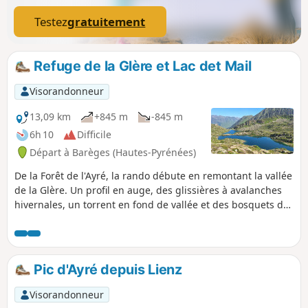
Testez
gratuitement
Refuge de la Glère et Lac det Mail
Visorandonneur
13,09 km
+845 m
-845 m
6h 10
Difficile
Départ à Barèges (Hautes-Pyrénées)
De la Forêt de l'Ayré, la rando débute en remontant la vallée
de la Glère. Un profil en auge, des glissières à avalanches
hivernales, un torrent en fond de vallée et des bosquets de
pins et rhododendrons ; une approche classique à la haute
montagne. Rien ne laisse présager qu'au sommet du
ressaut principal, le Refuge de la Glère ouvre la porte de
l'empire cristallin du Néouvielle, un univers où scintille une
Pic d'Ayré depuis Lienz
constellation de lacs, petits et grands, tous plus attachants
les uns que les autres.
Visorandonneur