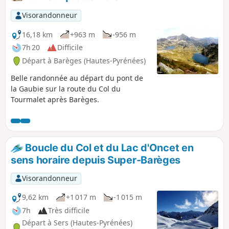
Visorandonneur
16,18 km
+963 m
-956 m
7h 20
Difficile
Départ à Barèges (Hautes-Pyrénées)
Belle randonnée au départ du pont de
la Gaubie sur la route du Col du
Tourmalet après Barèges.
Boucle du Col et du Lac d'Oncet en
sens horaire depuis Super-Barèges
Visorandonneur
9,62 km
+1 017 m
-1 015 m
7h
Très difficile
Départ à Sers (Hautes-Pyrénées)