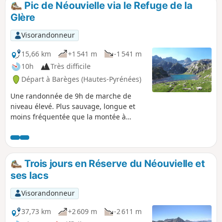
Pic de Néouvielle via le Refuge de la
Glère
Visorandonneur
15,66 km
+1 541 m
-1 541 m
10h
Très difficile
Départ à Barèges (Hautes-Pyrénées)
Une randonnée de 9h de marche de
niveau élevé. Plus sauvage, longue et
moins fréquentée que la montée à
partir du Lac d'Aubert (qu'elle rejoint
pour les derniers 300m de dénivelé),
elle côtoie de nombreux lacs et torrents.
Elle mixe de nombreux types de
Trois jours en Réserve du Néouvielle et
chemins : de la voie carrossable aux
ses lacs
passages où il faut mettre les mains, en
passant par des pierriers de toutes
Visorandonneur
tailles et des névés. Randonnée de
montagne engagée qui nécessite une
37,73 km
+2 609 m
-2 611 m
endurance physique et un sens de