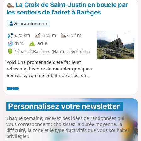
La Croix de Saint-Justin en boucle par
les sentiers de l'adret à Barèges
Visorandonneur
6,20 km
+355 m
-352 m
2h 45
Facile
Départ à Barèges (Hautes-Pyrénées)
Voici une promenade d'été facile et
relaxante, histoire de meubler quelques
heures si, comme c'était notre cas, on
est de passage à Barèges, ou si l'on veut
faire une première découverte de ce
village quand on vient de s'y installer
pour quelques jours. C'est aussi une
Personnalisez votre newsletter 
bonne mise en jambes avant de partir
pour l'une ou l'autre des randonnées
Chaque semaine, recevez des idées de randonnées qui
plus sportives que propose la station
vous correspondent : choisissez la durée moyenne, la
dans la Réserve Naturelle de Néouvielle
difficulté, la zone et le type d’activités que vous souhaitez
*
privilégier.