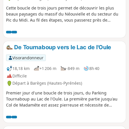
Cette boucle de trois jours permet de découvrir les plus
beaux paysages du massif du Néouvielle et du secteur du
Pic du Midi. Au fil des étapes, vous passerez près de
nombreux lacs d'altitude, franchirez plusieurs cols et
profiterez de magnifiques panoramas. Une randonnée
variée avec quelques passages plus caillouteux au début,
mais qui offre trois belles journées en pleine montagne.
De Tournaboup vers le Lac de l'Oule
Visorandonneur
18,18 km
+1 206 m
-849 m
8h 40
Difficile
Départ à Barèges (Hautes-Pyrénées)
Premier jour d'une boucle de trois jours, du Parking
Tournaboup au Lac de l'Oule. La première partie jusqu'au
Col de Madaméte est assez pierreuse et nécessite de
bonnes chaussures, mais ensuite c'est un vrai plaisir de
passer près des magnifiques Lacs du Néouvielle que sont,
entre autres, les Lac d'Aumar, Lac d'Aubert, Lac de l'Oule.