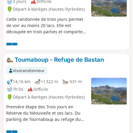
3 jours
Difficile
l'orientation. Vous entrez dans la
Départ à Barèges (Hautes-Pyrénées)
Réserve Naturelle Nationale du
Néouvielle qui est protégée par une
Cette randonnée de trois jours permet
réglementation. Merci de la respecter
de voir au moins 20 lacs. Elle est
(voir informations pratiques).
découpée en trois parties et comporte
deux nuitées en refuge (ou sous tente).
Elle est tout de même assez difficile le
premier jour. Les durées de chaque
étape sont celles que j'ai notées. Elles
Tournaboup - Refuge de Bastan
comprennent les pauses photos, repas,
discussions, pieds dans l'eau et je
Visorandonneur
rappelle que ce sont trois randonnées
(marche normale).
14,16 km
+1 322 m
-531 m
7h 50
Difficile
Départ à Barèges (Hautes-Pyrénées)
Première étape des Trois jours en
Réserve du Néouvielle et ses lacs. Du
parking de Tournaboup au refuge du
Bastan. Randonnée assez conséquente
de par son dénivelé et sa courte