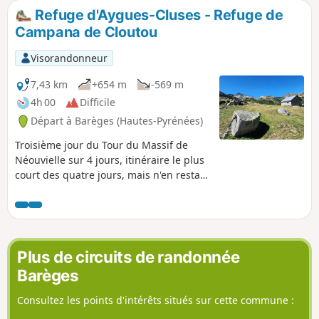
Refuge d'Aygues-Cluses - Refuge de
Campana de Cloutou
Visorandonneur
7,43 km
+654 m
-569 m
4h 00
Difficile
Départ à Barèges (Hautes-Pyrénées)
Troisième jour du Tour du Massif de
Néouvielle sur 4 jours, itinéraire le plus
court des quatre jours, mais n'en restant
pas moins magnifique.Randonnée
classée difficile à cause de l'ascension
du Pic d'Aygues-Cluses (crête coté T5).
Voir les variantes, si évitement du pic,
ou son ascension dans l'autre sens
Plus de circuits de randonnée
(moins compliquée).
Barèges
Consultez les points d'intérêts situés sur cette commune :