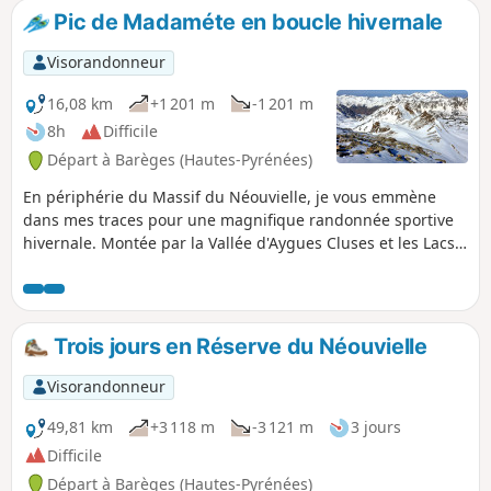
Observation de «coueylas» qui sont d’anciens abris pour les
Pic de Madaméte en boucle hivernale
bergers et les troupeaux.
Visorandonneur
16,08 km
+1 201 m
-1 201 m
8h
Difficile
Départ à Barèges (Hautes-Pyrénées)
En périphérie du Massif du Néouvielle, je vous emmène
dans mes traces pour une magnifique randonnée sportive
hivernale. Montée par la Vallée d'Aygues Cluses et les Lacs
de Madaméte, ascension du Pic de Madaméte et retour par
les lacs dets Coubous. Les paysages sont grandioses,
mêlant un relief très vallonné, des forêts de pins à crochets,
un chapelet de lacs enneigés et le formidable belvédère du
Trois jours en Réserve du Néouvielle
Pic de Madaméte (qu'on peut éviter si besoin). J'espère vous
avoir donné envie de me suivre !
Visorandonneur
49,81 km
+3 118 m
-3 121 m
3 jours
Difficile
Départ à Barèges (Hautes-Pyrénées)