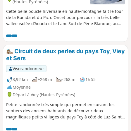
(Hautes-Pyrénées)
Cette belle boucle hivernale en haute-montagne fait le tour
de la Bonida et du Pic d'Oncet pour parcourir la très belle
vallée isolée d'Aouda et le flanc Sud de Pène Blanque, au
pied du Pic du Midi de Bigorre.Les vues sont
exceptionnelles et, même si le parcours est emprunté par
quelques skieurs de randonnée, la tranquillité est assurée.
Circuit de deux perles du pays Toy, Viey
et Sers
Visorandonneur
3,92 km
+268 m
-268 m
1h 55
Moyenne
Départ à Viey (Hautes-Pyrénées)
Petite randonnée très simple qui permet en suivant les
sentiers des anciens habitants de découvrir deux
magnifiques petits villages du pays Toy à côté de Luz-Saint-
Sauveur.