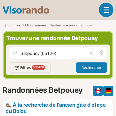
V
O
i
u
s
v
o
Randonnées
Midi-Pyrénées
Hautes-Pyrénées
Betpouey
r
r
i
a
Trouver une randonnée Betpouey
r
n
l
d
a
o
A
V
n
u
i
a
t
d
v
Filtres
Rechercher
NOUVEAU
o
e
i
u
r
g
r
l
a
d
e
Randonnées Betpouey
t
e
c
i
m
h
o
o
a
À la recherche de l'ancien gîte d'étape
n
i
m
du Bolou
p