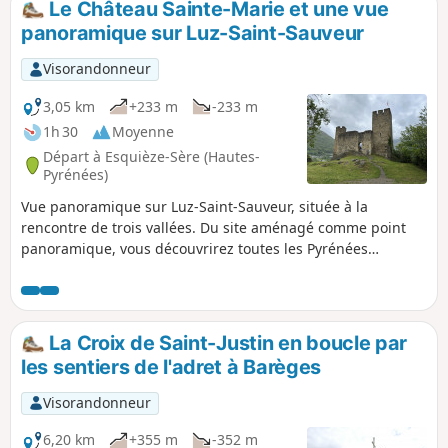
Le Château Sainte-Marie et une vue
panoramique sur Luz-Saint-Sauveur
Visorandonneur
3,05 km
+233 m
-233 m
1h 30
Moyenne
Départ à Esquièze-Sère (Hautes-
Pyrénées)
Vue panoramique sur Luz-Saint-Sauveur, située à la
rencontre de trois vallées. Du site aménagé comme point
panoramique, vous découvrirez toutes les Pyrénées
centrales.
La Croix de Saint-Justin en boucle par
les sentiers de l'adret à Barèges
Visorandonneur
6,20 km
+355 m
-352 m