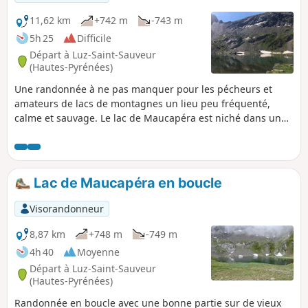
11,62 km
+742 m
-743 m
5h 25
Difficile
Départ à Luz-Saint-Sauveur
(Hautes-Pyrénées)
Une randonnée à ne pas manquer pour les pécheurs et
amateurs de lacs de montagnes un lieu peu fréquenté,
calme et sauvage. Le lac de Maucapéra est niché dans une
cuvette aux pieds des pic de Maucapéra 2589m, de
Cumadiére 2623m et de Lettious 2589m.
Lac de Maucapéra en boucle
Visorandonneur
8,87 km
+748 m
-749 m
4h 40
Moyenne
Départ à Luz-Saint-Sauveur
(Hautes-Pyrénées)
Randonnée en boucle avec une bonne partie sur de vieux