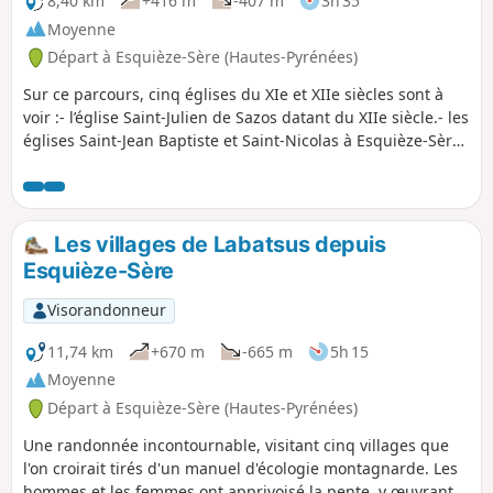
8,40 km
+416 m
-407 m
3h 35
Moyenne
Départ à Esquièze-Sère (Hautes-Pyrénées)
Sur ce parcours, cinq églises du XIe et XIIe siècles sont à
voir :- l’église Saint-Julien de Sazos datant du XIIe siècle.- les
églises Saint-Jean Baptiste et Saint-Nicolas à Esquièze-Sère :
monuments historiques classés du XIe siècle. de style
basilical pour l’un et abritant d’anciennes chapelles pour
l’autre. Visite juillet/août, 16h-18h.- l’église Saint-Michel de
Vizos datant du XIIe siècle.- l’église Saints-Pierre et Paul de
Les villages de Labatsus depuis
Saligos datant du XIIe siècle.
Esquièze-Sère
Visorandonneur
11,74 km
+670 m
-665 m
5h 15
Moyenne
Départ à Esquièze-Sère (Hautes-Pyrénées)
Une randonnée incontournable, visitant cinq villages que
l'on croirait tirés d'un manuel d'écologie montagnarde. Les
hommes et les femmes ont apprivoisé la pente, y œuvrant