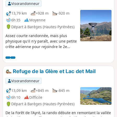
Visorandonneur
13,79 km
+928 m
-920 m
6h 35
Moyenne
Départ à Barèges (Hautes-Pyrénées)
Assez courte randonnée, mais plus
physique qu'il n'y paraît, avec une petite
crête aérienne pour rejoindre le 2e
sommet du Pic d'Ayré, un peu plus haut.
Le sommet offre un beau point de vue
sur les 3000 m du Néouvielle.
Refuge de la Glère et Lac det Mail
Visorandonneur
13,09 km
+845 m
-845 m
6h 10
Difficile
Départ à Barèges (Hautes-Pyrénées)
De la Forêt de l'Ayré, la rando débute en remontant la vallée