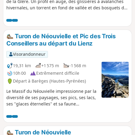
de la Glère. Un profil en auge, des glissières à avalanches
hivernales, un torrent en fond de vallée et des bosquets de
pins et rhododendrons ; une approche classique à la haute
montagne. Rien ne laisse présager qu'au sommet du
ressaut principal, le Refuge de la Glère ouvre la porte de
l'empire cristallin du Néouvielle, un univers où scintille une
Turon de Néouvielle et Pic des Trois
constellation de lacs, petits et grands, tous plus attachants
Conseillers au départ du Lienz
les uns que les autres.
Visorandonneur
19,31 km
+1 575 m
-1 568 m
10h 00
Extrêmement difficile
Départ à Barèges (Hautes-Pyrénées)
Le Massif du Néouvielle impressionne par la
diversité de ses paysages, ses pics, ses lacs,
ses "glaces éternelles" et sa faune
abondante. Le Turon de Néouvielle porte le
nom de ce massif prestigieux et se situe
dans une des espaces les plus à l'Est de la
"Zone Cœur du Parc National des Pyrénées"
Turon de Néouvielle