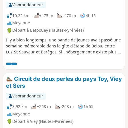
Visorandonneur
10,22 km
+475 m
-470 m
4h 15
Moyenne
Départ à Betpouey (Hautes-Pyrénées)
Il y a bien longtemps, une bande de jeunes avait passé une
semaine mémorable dans le gîte d'étape de Bolou, entre
Luz-St-Sauveur et Barèges. Si l'hébergement n'existe plus,
le bâtiment est tel qu'il était puisque nous l'avons retrouvé
au cours d'une belle balade sous, dans, et presque au-
dessus des nuages. Je vous invite à nous suivre dans l'un
des vallons qui donne accès au Massif de Néouvielle.
Circuit de deux perles du pays Toy, Viey
et Sers
Visorandonneur
3,92 km
+268 m
-268 m
1h 55
Moyenne
Départ à Viey (Hautes-Pyrénées)