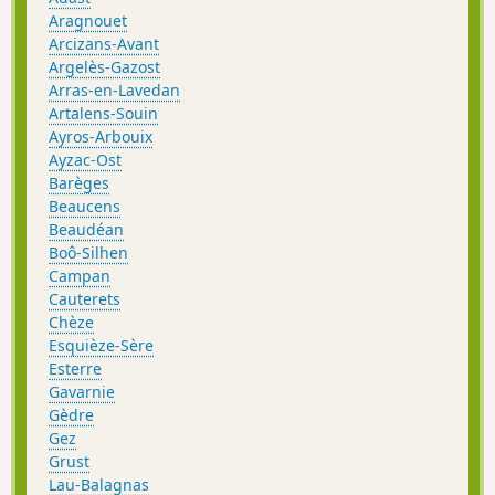
Aragnouet
Arcizans-Avant
Argelès-Gazost
Arras-en-Lavedan
Artalens-Souin
Ayros-Arbouix
Ayzac-Ost
Barèges
Beaucens
Beaudéan
Boô-Silhen
Campan
Cauterets
Chèze
Esquièze-Sère
Esterre
Gavarnie
Gèdre
Gez
Grust
Lau-Balagnas