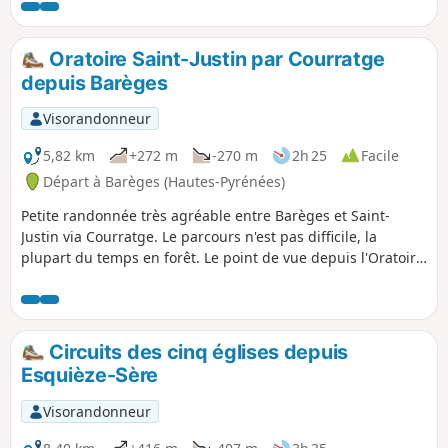
quartier thermal de Saint-Sauveur, puis le pont qui porte
son nom et qui enjambe le gave de Gavarnie et enfin la
petite chapelle Solférino, souvenir de sa victoire sur les
Oratoire Saint-Justin par Courratge
Prussiens.
depuis Barèges
Visorandonneur
5,82 km
+272 m
-270 m
2h 25
Facile
Départ à Barèges (Hautes-Pyrénées)
Petite randonnée très agréable entre Barèges et Saint-
Justin via Courratge. Le parcours n'est pas difficile, la
plupart du temps en forêt. Le point de vue depuis l'Oratoire
Saint-Justin est magnifique tant vers la vallée de Luz Saint-
Sauveur que vers le Tourmalet. Le parcours est bien balisé
et commun avec le GR®10 entre Barèges et Saint-Justin.
Circuits des cinq églises depuis
Esquièze-Sère
Visorandonneur