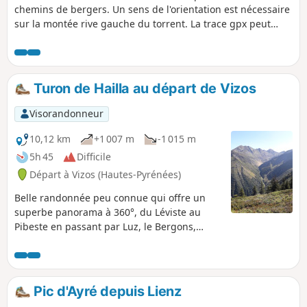
chemins de bergers. Un sens de l'orientation est nécessaire
sur la montée rive gauche du torrent. La trace gpx peut
s’avérer très utile du (D/A) jusqu’au (4). Cette boucle peut
parfaitement se faire en sens inverse. Veuillez refermer les
clôtures électriques et les portes des cabanes. Merci.
Turon de Hailla au départ de Vizos
Visorandonneur
10,12 km
+1 007 m
-1 015 m
5h 45
Difficile
Départ à Vizos (Hautes-Pyrénées)
Belle randonnée peu connue qui offre un
superbe panorama à 360°, du Léviste au
Pibeste en passant par Luz, le Bergons,
Gavarnie, le Viscos. La montée est raide,
mais sans difficulté, et les cuisses chauffent
à la descente. Il existe une variante en
boucle en partant de plus bas (Saligos) et
Pic d'Ayré depuis Lienz
retour par Coueylas.