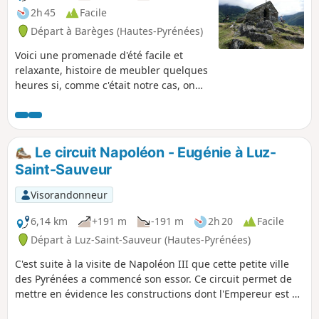
2h 45
Facile
Départ à Barèges (Hautes-Pyrénées)
Voici une promenade d'été facile et
relaxante, histoire de meubler quelques
heures si, comme c'était notre cas, on
est de passage à Barèges, ou si l'on veut
faire une première découverte de ce
village quand on vient de s'y installer
pour quelques jours. C'est aussi une
Le circuit Napoléon - Eugénie à Luz-
bonne mise en jambes avant de partir
Saint-Sauveur
pour l'une ou l'autre des randonnées
plus sportives que propose la station
Visorandonneur
dans la Réserve Naturelle de Néouvielle
*
6,14 km
+191 m
-191 m
2h 20
Facile
Départ à Luz-Saint-Sauveur (Hautes-Pyrénées)
C'est suite à la visite de Napoléon III que cette petite ville
des Pyrénées a commencé son essor. Ce circuit permet de
mettre en évidence les constructions dont l'Empereur est à
l'origine directement ou indirectement. Tout d'abord le