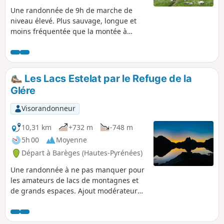
Une randonnée de 9h de marche de
niveau élevé. Plus sauvage, longue et
moins fréquentée que la montée à
partir du Lac d'Aubert (qu'elle rejoint
pour les derniers 300m de dénivelé),
elle côtoie de nombreux lacs et torrents.
Elle mixe de nombreux types de
Les Lacs Estelat par le Refuge de la
chemins : de la voie carrossable aux
Glére
passages où il faut mettre les mains, en
passant par des pierriers de toutes
Visorandonneur
tailles et des névés. Randonnée de
montagne engagée qui nécessite une
10,31 km
+732 m
-748 m
endurance physique et un sens de
5h 00
Moyenne
l'orientation. Vous entrez dans la
Départ à Barèges (Hautes-Pyrénées)
Réserve Naturelle Nationale du
Néouvielle qui est protégée par une
Une randonnée à ne pas manquer pour
réglementation. Merci de la respecter
les amateurs de lacs de montagnes et
(voir informations pratiques).
de grands espaces. Ajout modérateur
au 23/08/2021 : La départ du circuit à
changé. Il est maintenant au niveau du
restaurant Chez Louisette et la