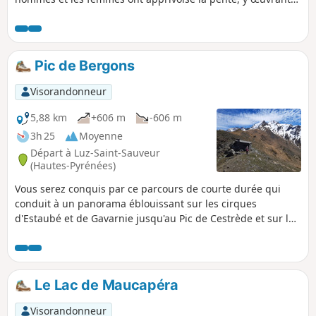
avec ténacité pour vivre à l'année de l'activité de l'élevage,
aujourd'hui auréolé d'un appellation d'origine contrôlée.
Une activité à qui l'on doit ces paysages attachants de
jardins d'altitude, prés fleuris et minutieusement délimités
Pic de Bergons
par des haies de frênes, sentiers en balcon et terrasses sur
murets de soutènement.
Visorandonneur
5,88 km
+606 m
-606 m
3h 25
Moyenne
Départ à Luz-Saint-Sauveur
(Hautes-Pyrénées)
Vous serez conquis par ce parcours de courte durée qui
conduit à un panorama éblouissant sur les cirques
d'Estaubé et de Gavarnie jusqu'au Pic de Cestrède et sur les
massifs d'Ardiden et du Pic du Midi.
Le Lac de Maucapéra
Visorandonneur