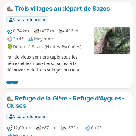
randonnée est donc rallongée. Voir les
Trois villages au départ de Sazos
commentaires en bas de cette fiche
Visorandonneur
8,74 km
+437 m
-436 m
3h 45
Moyenne
Départ à Sazos (Hautes-Pyrénées)
Par de vieux sentiers tapis sous les
hêtres et les noisetiers, partez à la
découverte de trois villages au riche
patrimoine bâti traditionnel.
Refuge de la Glère - Refuge d'Aygues-
Cluses
Visorandonneur
12,69 km
+871 m
-872 m
6h 05
Moyenne