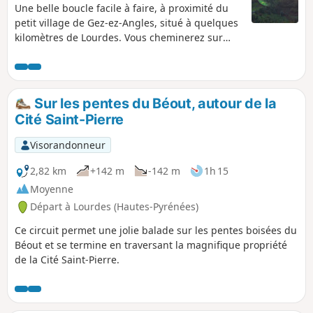
Une belle boucle facile à faire, à proximité du
petit village de Gez-ez-Angles, situé à quelques
kilomètres de Lourdes. Vous cheminerez sur
une crête dégagée jusqu'au petit sommet
d'Aubuchous où vous pourrez profiter d'un
large panorama sur le piémont et la chaîne des
Pyrénées, avant de revenir vers le village par un
Sur les pentes du Béout, autour de la
sentier plus boisé.
Cité Saint-Pierre
Visorandonneur
2,82 km
+142 m
-142 m
1h 15
Moyenne
Départ à Lourdes (Hautes-Pyrénées)
Ce circuit permet une jolie balade sur les pentes boisées du
Béout et se termine en traversant la magnifique propriété
de la Cité Saint-Pierre.