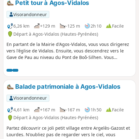
Petit tour à Agos-Vidalos
Visorandonneur
6,26 km
+129 m
-125 m
2h 10
Facile
Départ à Agos-Vidalos (Hautes-Pyrénées)
En partant de la Mairie d'Agos-Vidalos, vous vous dirigerez
vers l'église de Vidalos. Ensuite, vous descendrez vers le
Gave de Pau au niveau du Pont de Boô-Silhen. Vous
longerez le Gave de Pau (rive gauche) puis monterez à la
Tour de Vidalos. Il est possible de gravir la tour (c'est
gratuit) et admirer le panorama sur la vallée d’Argelès et la
chaine des Pyrénées. Retour en longeant le Gave de Pau.
Balade patrimoniale à Agos-Vidalos
Visorandonneur
4,61 km
+167 m
-167 m
1h 50
Facile
Départ à Agos-Vidalos (Hautes-Pyrénées)
Partez découvrir ce joli petit village entre Argelès-Gazost et
Lourdes. N'oubliez pas de regarder vers le ciel, vous