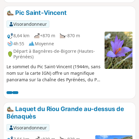
depuis, mais il laisse derrière lui, avec ce Courtaou de la Lit
restauré pendant une trentaine d'années, une trace
Pic Saint-Vincent
originale et un message fort.
Visorandonneur
8,64 km
+870 m
-870 m
4h 55
Moyenne
Départ à Bagnères-de-Bigorre (Hautes-
Pyrénées)
Le sommet du Pic Saint-Vincent (1944m, sans
nom sur la carte IGN) offre un magnifique
panorama sur la chaîne des Pyrénées, du Pic
du Midi de Bigorre au Balaïtous. Il est situé
au sud du Pic du Montaigu.
Laquet du Riou Grande au-dessus de
Bénaquès
Visorandonneur