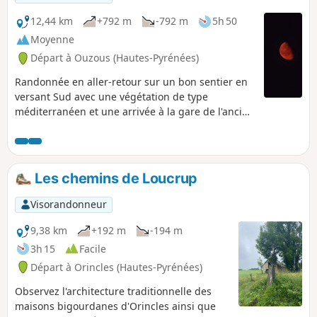
12,44 km
+792 m
-792 m
5h 50
Moyenne
Départ à Ouzous (Hautes-Pyrénées)
Randonnée en aller-retour sur un bon sentier en
versant Sud avec une végétation de type
méditerranéen et une arrivée à la gare de l'ancien
téléphérique 1935-1969.
Les chemins de Loucrup
Visorandonneur
9,38 km
+192 m
-194 m
3h 15
Facile
Départ à Orincles (Hautes-Pyrénées)
Observez l'architecture traditionnelle des
maisons bigourdanes d'Orincles ainsi que