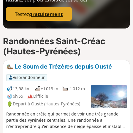
p
Testez
gratuitement
Randonnées Saint-Créac
(Hautes-Pyrénées)
Le Soum de Trézères depuis Ousté
Visorandonneur
13,98 km
+1 013 m
-1 012 m
6h 55
Difficile
Départ à Ousté (Hautes-Pyrénées)
Randonnée en crête qui permet de voir une très grande
partie des Pyrénées centrales. Une randonnée à
n'entreprendre qu'en absence de neige épaisse et instable.
Le retour par le village d'Ourdon requiert un bon sens de