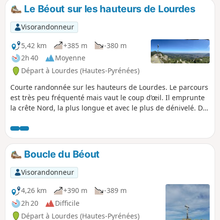
Le Béout sur les hauteurs de Lourdes
Visorandonneur
5,42 km
+385 m
-380 m
2h 40
Moyenne
Départ à Lourdes (Hautes-Pyrénées)
Courte randonnée sur les hauteurs de Lourdes. Le parcours
est très peu fréquenté mais vaut le coup d’œil. Il emprunte
la crête Nord, la plus longue et avec le plus de dénivelé. Du
sommet principal à 791m, où est érigée une croix, vue à
360° sur le pays lourdais. Du second sommet à 719m, on
découvre un belvédère avec l'ancienne installation du
téléférique (sic) du Béout. Un peu plus loin, c'est l'entrée de
Boucle du Béout
la grotte dite "Gouffre de Lourdes", de 82 m de profondeur.
Visorandonneur
4,26 km
+390 m
-389 m
2h 20
Difficile
Départ à Lourdes (Hautes-Pyrénées)