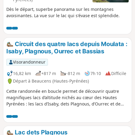
Dès le départ, superbe panorama sur les montagnes
avoisinantes. La vue sur le lac qui s'évase est splendide.
Circuit des quatre lacs depuis Moulata :
Isaby, Plagnous, Ourrec et Bassias
Visorandonneur
16,82 km
+817 m
-812 m
7h 10
Difficile
Départ à Beaucens (Hautes-Pyrénées)
Cette randonnée en boucle permet de découvrir quatre
magnifiques lacs d’altitude nichés au cœur des Hautes
Pyrénées : les lacs d’Isaby, dets Plagnous, d’Ourrec et de
Bassias (ou de Couey Seque). Le parcours alterne entre
sentiers de montagne, estives et panoramas ouverts sur les
sommets environnants. Accessible aux randonneurs
habitués à la marche en terrain montagnard, cet itinéraire
Lac dets Plagnous