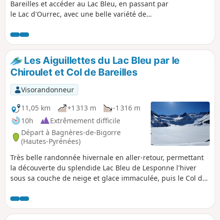
Bareilles et accéder au Lac Bleu, en passant par
le Lac d'Ourrec, avec une belle variété de
paysages. Magnifique cascade sur le chemin du
retour qui vaut le coup d'oeil ! La randonnée est
très bien balisée, en ce sens, elle est facile à
suivre !
Les Aiguillettes du Lac Bleu par le
Chiroulet et Col de Bareilles
Visorandonneur
11,05 km
+1 313 m
-1 316 m
10h
Extrêmement difficile
Départ à Bagnères-de-Bigorre
(Hautes-Pyrénées)
Très belle randonnée hivernale en aller-retour, permettant
la découverte du splendide Lac Bleu de Lesponne l'hiver
sous sa couche de neige et glace immaculée, puis le Col de
Bareilles et sa vue sur le lac, sur la Vallée de Lesponne et le
Pène det Pouri, puis enfin les Aiguillettes septentrionale
(2367m), les plus facilement accessibles en randonnée
alpine hivernale. Si le dénivelé total est conséquent, rien