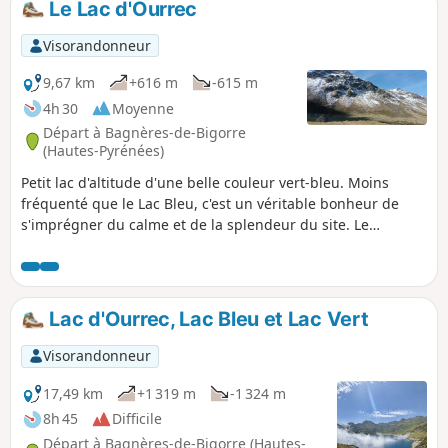
Le Lac d'Ourrec
n'empêche toutefois de s'arrêter à chacun des points
remarquables. Attention : cette randonnée impose une
Visorandonneur
surveillance des conditions nivologiques avant et pendant
le parcours et donc une excellente connaissance de la
9,67 km
+616 m
-615 m
montagne l'hiver.
4h 30
Moyenne
Départ à Bagnères-de-Bigorre
(Hautes-Pyrénées)
Petit lac d'altitude d'une belle couleur vert-bleu. Moins
fréquenté que le Lac Bleu, c'est un véritable bonheur de
s'imprégner du calme et de la splendeur du site. Le
parcours permet d'admirer la magnifique cascade du Pitch
d'Ouscouaou.
Lac d'Ourrec, Lac Bleu et Lac Vert
Visorandonneur
17,49 km
+1 319 m
-1 324 m
8h 45
Difficile
Départ à Bagnères-de-Bigorre (Hautes-