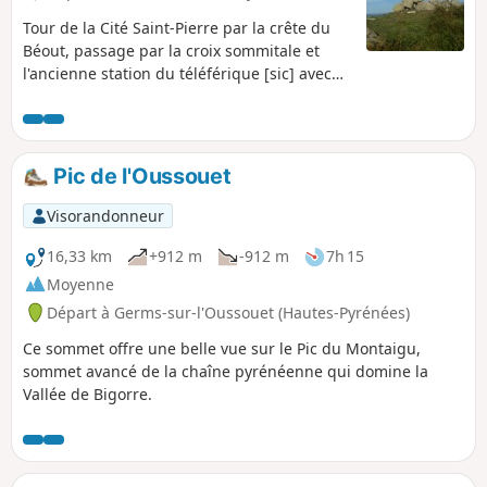
Tour de la Cité Saint-Pierre par la crête du
Béout, passage par la croix sommitale et
l'ancienne station du téléférique [sic] avec
vue sur Lourdes, le Gave de Pau et le début
de la Vallée des Gaves.Cette randonnée en
site sauvage, peu ou pas balisée et avec des
sentiers peu visibles en été et envahis de
Pic de l'Oussouet
fougères (descente particulièrement), la
rend accessible uniquement à des
Visorandonneur
"aventuriers" de plus de 10 ans que la
découverte de ce petit sommet n'effraiera
16,33 km
+912 m
-912 m
7h 15
pas !
Moyenne
Départ à Germs-sur-l'Oussouet (Hautes-Pyrénées)
Ce sommet offre une belle vue sur le Pic du Montaigu,
sommet avancé de la chaîne pyrénéenne qui domine la
Vallée de Bigorre.