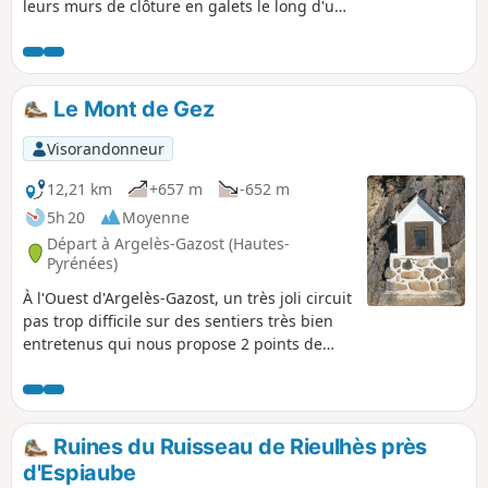
leurs murs de clôture en galets le long d'un
parcours facile, à faire en famille sur une
demi-journée tout en flânant. Du haut des
côteaux vous profiterez de la belle vue sur la
chaîne des Pyrénées. Ce parcours de balade
Le Mont de Gez
peut se faire en marche nordique en un peu
moins de 2 h sans trop traîner.
Visorandonneur
12,21 km
+657 m
-652 m
5h 20
Moyenne
Départ à Argelès-Gazost (Hautes-
Pyrénées)
À l'Ouest d'Argelès-Gazost, un très joli circuit
pas trop difficile sur des sentiers très bien
entretenus qui nous propose 2 points de
vue, sur la vallée du Gave de Pau, et une vue
à 360° sur les Pyrénées Centrales !
Ruines du Ruisseau de Rieulhès près
d'Espiaube