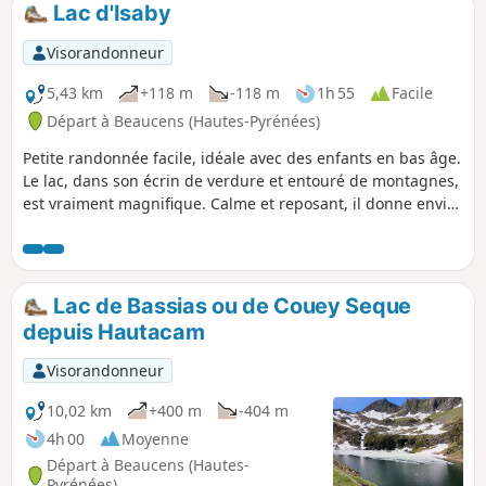
dernière partie (voir remarque dans Infos
Lac d'Isaby
Pratiques en dessous). En hiver, comme en
été, réservez ce parcours à un temps
Visorandonneur
parfaitement dégagé et ensoleillé, car la vue
y est remarquable et vous ne regretterez
5,43 km
+118 m
-118 m
1h 55
Facile
pas vos efforts.
Départ à Beaucens (Hautes-Pyrénées)
Petite randonnée facile, idéale avec des enfants en bas âge.
Le lac, dans son écrin de verdure et entouré de montagnes,
est vraiment magnifique. Calme et reposant, il donne envie
d'y rester un long moment.
Lac de Bassias ou de Couey Seque
depuis Hautacam
Visorandonneur
10,02 km
+400 m
-404 m
4h 00
Moyenne
Départ à Beaucens (Hautes-
Pyrénées)