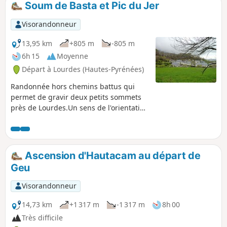
Soum de Basta et Pic du Jer
Visorandonneur
13,95 km
+805 m
-805 m
6h 15
Moyenne
Départ à Lourdes (Hautes-Pyrénées)
Randonnée hors chemins battus qui
permet de gravir deux petits sommets
près de Lourdes.Un sens de l'orientation
est nécessaire pour la montée au Pic du
Jer. Par temps de pluie, ne pas
entreprendre cette randonnée. ⚠️
Remarque utilisateur du 08 mars 2026
Ascension d'Hautacam au départ de
=> Il semble y avoir un sérieux
Geu
problème d'accès au départ à cause de
la piste dégradée. Voir solution
Visorandonneur
alternative en informations pratiques.
14,73 km
+1 317 m
-1 317 m
8h 00
Très difficile