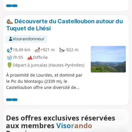
l'orientation.
Découverte du Castelloubon autour du
Tuquet de Lhési
Visorandonneur
18,49 km
+921 m
-922 m
7h 55
Difficile
Départ à Juncalas (Hautes-Pyrénées)
À proximité de Lourdes, et dominé par
le Pic du Montaigu (2339 m), le
Castelloubon offre une diversité de
paysages que l’on peut parcourir grâce
au neuf itinéraires de randonnées, plus
ou moins longs. Cette boucle, à partir de
Juncalas, reprend certains tronçons de
Des offres exclusives réservées
ces itinéraires afin de découvrir la partie
aux membres
Viso
rando
Est de ce pays haut-pyrénéen avec
forêts, pâturages et crêtes. On peut,