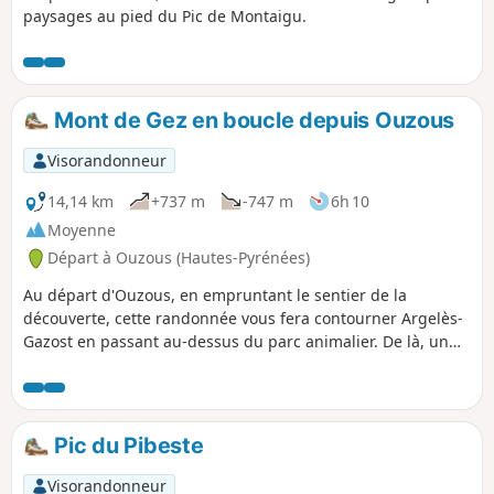
paysages au pied du Pic de Montaigu.
Mont de Gez en boucle depuis Ouzous
Visorandonneur
14,14 km
+737 m
-747 m
6h 10
Moyenne
Départ à Ouzous (Hautes-Pyrénées)
Au départ d'Ouzous, en empruntant le sentier de la
découverte, cette randonnée vous fera contourner Argelès-
Gazost en passant au-dessus du parc animalier. De là, un
dénivelé positif de 500 m permet de rejoindre le Mont de
Gez par le Sud, Sud-Ouest. Le retour passe par Gez et le
centre équestre du Bourdalat avant de rejoindre le parking
d'Ouzous. Parcours ombragé, vous marcherez
Pic du Pibeste
essentiellement sur des pistes et chemins.
Visorandonneur