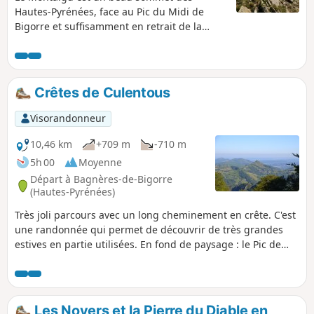
Hautes-Pyrénées, face au Pic du Midi de
Bigorre et suffisamment en retrait de la
chaîne principale frontière pour avoir une
belle vue à 360°. Ce versant par les crêtes de
Hautacam est le plus long, mais c'est le plus
beau et le plus sauvage. Il offre quelques
Crêtes de Culentous
parties aériennes qui rajoutent un certain
intérêt ! A n'entreprendre que si le temps est
Visorandonneur
parfaitement dégagé !
10,46 km
+709 m
-710 m
5h 00
Moyenne
Départ à Bagnères-de-Bigorre
(Hautes-Pyrénées)
Très joli parcours avec un long cheminement en crête. C'est
une randonnée qui permet de découvrir de très grandes
estives en partie utilisées. En fond de paysage : le Pic de
Midi de Bigorre, le Montaigu, la vallée de la Mongie. Ne pas
entreprendre cette randonnée en crête par temps de
brouillard ou pluie importante.
Les Noyers et la Pierre du Diable en