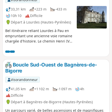
33,31 km
+223 m
-433 m
10h 10
Difficile
Départ à Lourdes (Hautes-Pyrénées)
Bel itinéraire reliant Lourdes à Pau en
empruntant une ancienne voie romaine
chargée d'histoire. Le chemin Henri IV
s'étend sur les départements des
Hautes-Pyrénées et des Pyrénées-
Atlantiques, sur les coteaux au pied des
Pyrénées.
Boucle Sud-Ouest de Bagnères-de-
Bigorre
Visorandonneur
41,05 km
+1 102 m
-1 097 m
4h
Difficile
Départ à Bagnères-de-Bigorre (Hautes-Pyrénées)
Un parcours varié, de belles ascensions et de magnifiques