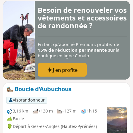
première partie se fait en forêt bien
Besoin de renouveler vos
ombragée, la seconde est plus exposée.
vêtements et accessoires
Prévoir casquette et eau en été.
Dommage cependant que le sommet
de randonnée ?
soit laissé à l'abandon car le
promontoire n'y est plus accessible tout
comme sa table d'orientation.
En tant qu’abonné Premium, profitez de
15% de réduction permanente
sur la
boutique en ligne Cimalp
J'en profite
Boucle d'Aubuchous
Visorandonneur
3,16 km
+130 m
-127 m
1h 15
Facile
Départ à Gez-ez-Angles (Hautes-Pyrénées)