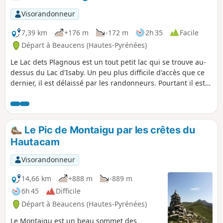
offre une immersion dans un environnement préservé où
se succèdent paysages lacustres, zones pastorales et points
Visorandonneur
de vue remarquables. Une belle sortie pour profiter de la
diversité des paysages pyrénéens et découvrir plusieurs
7,39 km
+176 m
-172 m
2h 35
Facile
lacs en une seule journée ou possibilité de bivouac au Lac
Départ à Beaucens (Hautes-Pyrénées)
de Bassias.
Le Lac dets Plagnous est un tout petit lac qui se trouve au-
dessus du Lac d'Isaby. Un peu plus difficile d'accès que ce
dernier, il est délaissé par les randonneurs. Pourtant il est
bien sympathique, et donne envie de rester sur ses rives un
bon moment.
Le Pic de Montaigu par les crêtes du
Hautacam
Visorandonneur
14,66 km
+888 m
-889 m
6h 45
Difficile
Départ à Beaucens (Hautes-Pyrénées)
Le Montaigu est un beau sommet des