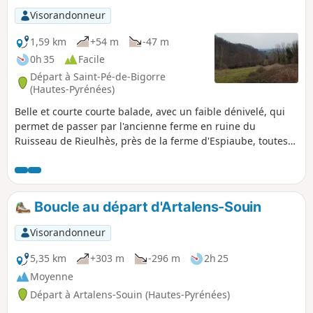
Visorandonneur
1,59 km
+54 m
-47 m
0h 35
Facile
Départ à Saint-Pé-de-Bigorre
(Hautes-Pyrénées)
Belle et courte courte balade, avec un faible dénivelé, qui
permet de passer par l'ancienne ferme en ruine du
Ruisseau de Rieulhès, près de la ferme d'Espiaube, toutes
deux perdues sur les flancs des Pernes, crêtes des Mails
lourdais. On est ici sur le territoire du hameau de Rieulhès,
au pied des estives Est de la Forêt de Très-Croutz.
Boucle au départ d'Artalens-Souin
Visorandonneur
5,35 km
+303 m
-296 m
2h 25
Moyenne
Départ à Artalens-Souin (Hautes-Pyrénées)