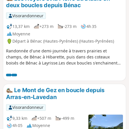
deux boucles depuis Bénac
Visorandonneur
13,37 km
+273 m
-273 m
4h 35
Moyenne
Départ à Bénac (Hautes-Pyrénées) (Hautes-Pyrénées)
Randonnée d'une demi-journée à travers prairies et
champs, de Bénac à Hibarette, puis dans des coteaux
boisés de Bénac à Layrisse.Les deux boucles s'enchainent
sans difficulté, en 3h30 pour des randonneurs et en 4 h
pour des familles. Ce parcours convient bien pour la
marche nordique et il se fait alors en 2h30 ou 3h.La
deuxième partie est bien adaptée pour faire quelques
Le Mont de Gez en boucle depuis
petits fractionnés avec 3 côtes de 1 km chacune.
Arras-en-Lavedan
Visorandonneur
9,33 km
+507 m
-499 m
4h 05
Moyenne