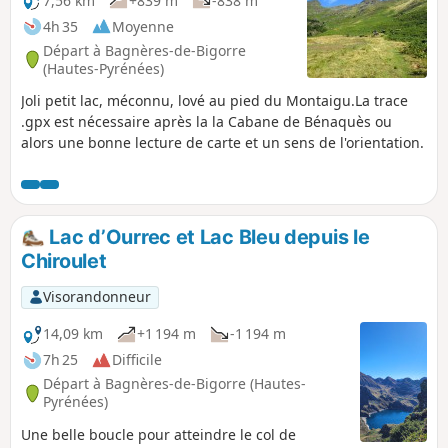
7,56 km
+839 m
-838 m
4h 35
Moyenne
Départ à Bagnères-de-Bigorre
(Hautes-Pyrénées)
Joli petit lac, méconnu, lové au pied du Montaigu.La trace
.gpx est nécessaire après la la Cabane de Bénaquès ou
alors une bonne lecture de carte et un sens de l'orientation.
Lac d’Ourrec et Lac Bleu depuis le
Chiroulet
Visorandonneur
14,09 km
+1 194 m
-1 194 m
7h 25
Difficile
Départ à Bagnères-de-Bigorre (Hautes-
Pyrénées)
Une belle boucle pour atteindre le col de