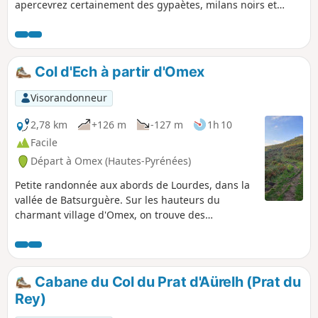
apercevrez certainement des gypaètes, milans noirs et
vautours. La flore y est aussi très riche. Balade parfaite en
famille avec enfants.
Col d'Ech à partir d'Omex
Visorandonneur
2,78 km
+126 m
-127 m
1h 10
Facile
Départ à Omex (Hautes-Pyrénées)
Petite randonnée aux abords de Lourdes, dans la
vallée de Batsurguère. Sur les hauteurs du
charmant village d'Omex, on trouve des
pâturages isolés dans une cuvette naturelle,
source du ruisseau des Moules. Le col est
surmonté du Soum du même nom et du Mail des
Portes, début de la très belle crête des Pernes,
Cabane du Col du Prat d'Aürelh (Prat du
vers le Soum du Montné, porte du massif de
Rey)
Saint-Pé-de-Bigorre et de la forêt de Très-Crouts.