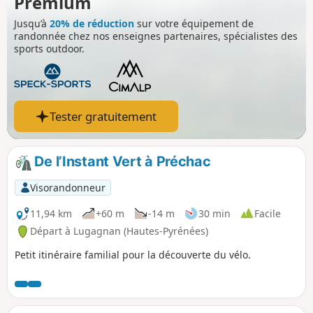
Premium
ainsi, admirer la haute chaîne, le
Jusqu’à
20% de réduction
sur votre équipement de
piémont et la plaine. Elle permet de
randonnée chez nos enseignes partenaires, spécialistes des
gravir le Soum de Trées et le Tuquet de
sports outdoor.
Lhési et, aussi, de visiter les villages de
Gazost, Ourdon, Lias et Ousté.
Tester gratuitement
De l’Instant Vert à Préchac
Visorandonneur
11,94 km
+60 m
-14 m
30 min
Facile
Départ à Lugagnan (Hautes-Pyrénées)
Petit itinéraire familial pour la découverte du vélo.