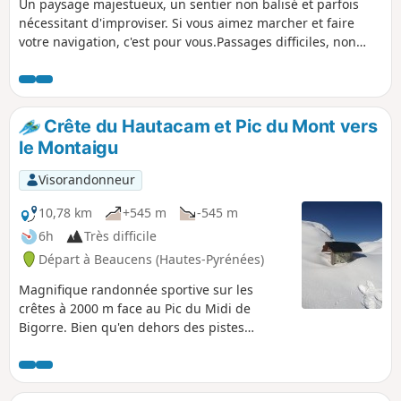
Un paysage majestueux, un sentier non balisé et parfois
nécessitant d'improviser. Si vous aimez marcher et faire
votre navigation, c'est pour vous.Passages difficiles, non
recommandé pour familles avec enfants.Ne pas s’engager
sur cette randonnée en cas de brouillard fréquent dans
cette zone.Trace gpx conseillée.
Crête du Hautacam et Pic du Mont vers
le Montaigu
Visorandonneur
10,78 km
+545 m
-545 m
6h
Très difficile
Départ à Beaucens (Hautes-Pyrénées)
Magnifique randonnée sportive sur les
crêtes à 2000 m face au Pic du Midi de
Bigorre. Bien qu'en dehors des pistes
balisées elle est assez fréquentée en été. En
hiver, elle est totalement à l'écart des
randonneurs, particulièrement dans la