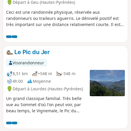
Départ à Geu (Hautes-Pyrénées)
Ceci est une randonnée physique, réservée aux
randonneurs ou traileurs aguerris. Le dénivelé positif est
très important sur une distance relativement courte. Il est
conseillé d'emporter beaucoup d'eau et de se protéger
contre le soleil, une partie importante du parcours étant à
découvert. Une protection contre le vent et la pluie est aussi
fortement conseillée.
Le Pic du Jer
Visorandonneur
8,51 km
+548 m
-548 m
4h 00
Moyenne
Départ à Lourdes (Hautes-Pyrénées)
Un grand classique familial. Très belle
vue au Sommet d'où l'on peut voir, par
beau temps, le Vignemale, le Pic du
Midi de Bigorre, l'Ardiden, etc. Belles
vues également vers Lourdes, Tarbes et
Pau tout le long de la montée. La