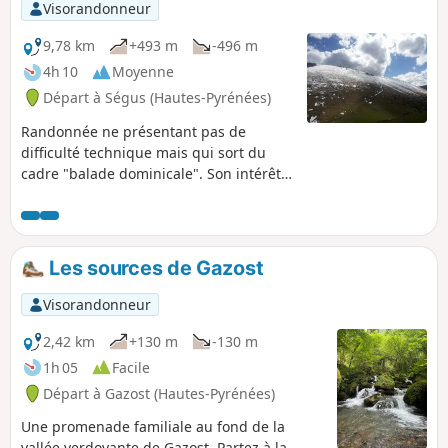
Visorandonneur
9,78 km
+493 m
-496 m
4h 10
Moyenne
Départ à Ségus (Hautes-Pyrénées)
Randonnée ne présentant pas de
difficulté technique mais qui sort du
cadre "balade dominicale". Son intérêt
réside dans le fait d'atteindre les estives
pastorales au-dessus de la magnifique
vallée de Batsurguère, aux portes de
Lourdes et de faire une pause dans une
Les sources de Gazost
cabane-refuge parfaitement
entretenue. A l'Ouest, on perçoit le
Visorandonneur
vallon de l'Aguée, vers le Col d'Espadres.
Le lieu est calme et superbe. Par
2,42 km
+130 m
-130 m
chance, vous serez en compagnie de
1h 05
Facile
chevaux en liberté sur les pelouses du
Départ à Gazost (Hautes-Pyrénées)
col.
Une promenade familiale au fond de la
vallée verdoyante de Gazost. Partez à la