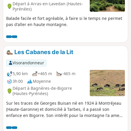
Départ à Arras-en-Lavedan (Hautes-
Pyrénées)
Balade facile et fort agréable, à faire si le temps ne permet
pas d'aller en haute montagne.
Les Cabanes de la Lit
Visorandonneur
5,90 km
+465 m
-465 m
3h 00
Moyenne
Départ à Bagnères-de-Bigorre
(Hautes-Pyrénées)
Sur les traces de Georges Buisan né en 1924 à Montréjeau
(Haute-Garonne) et domicilié à Tarbes, il a passé son
enfance en Bigorre. Son intérêt pour la montagne l'a amené
à faire pendant plusieurs années, des recherches d'abord
sur les cabanes de bergers. Georges Buisan nous a quittés