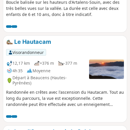
Boucle balisée sur les hauteurs d'Artalens-Souin, avec des
très belles vues sur la vallée. La durée est celle avec deux
enfants de 6 et 10 ans, donc à titre indicatif.
Le Hautacam
Visorandonneur
12,17 km
+376 m
-377 m
4h 35
Moyenne
Départ à Beaucens (Hautes-
Pyrénées)
Randonnée en crêtes avec l'ascension du Hautacam. Tout au
long du parcours, la vue est exceptionnelle. Cette
randonnée peut être effectuée avec un enneigement
stabilisé. Cette randonnée hors balisage nécessite un bon
sens de l’orientation et de la trace gpx.