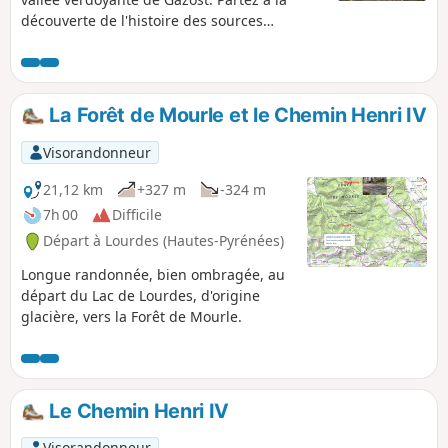
découverte de l'histoire des sources
sulfureuses qui coulent au creux d'un vallon
humide et qui alimentent aujourd'hui les
thermes de la vallée voisine.
La Forêt de Mourle et le Chemin Henri IV
Visorandonneur
21,12 km
+327 m
-324 m
7h 00
Difficile
Départ à Lourdes (Hautes-Pyrénées)
Longue randonnée, bien ombragée, au
départ du Lac de Lourdes, d'origine
glacière, vers la Forêt de Mourle.
Le Chemin Henri IV
Visorandonneur