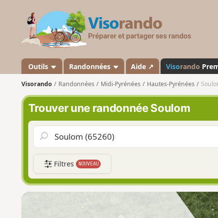
V
i
s
o
r
a
Outils
Randonnées
Aide ↗
Viso
rando
Pre
n
Visorando
Randonnées
Midi-Pyrénées
Hautes-Pyrénées
Soul
d
o
Trouver une randonnée Soulom
Filtres
NOUVEAU