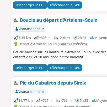
Télécharger le PDF
Télécharger le GPX
Boucle au départ d'Artalens-Souin
Visorandonneur
5,35 km
+303 m
-296 m
2h 25
Moyenn
Départ à Artalens-Souin (Hautes-Pyrénées)
Boucle balisée sur les hauteurs d'Artalens-Souin, avec des 
enfants de 6 et 10 ans, donc à titre indicatif.
Télécharger le PDF
Télécharger le GPX
Pic du Cabaliros depuis Sireix
Visorandonneur
11,77 km
+767 m
-766 m
5h 35
Moyen
Départ à Arras-en-Lavedan (Hautes-Pyrénées)