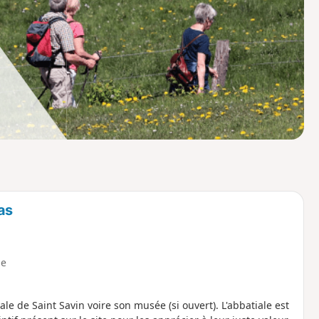
o
a
i
m
p
as
e
ale de Saint Savin voire son musée (si ouvert). L'abbatiale est