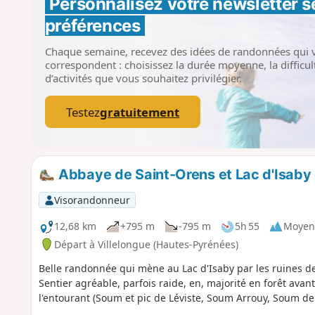
Personnalisez votre newsletter 
s
préférences
Chaque semaine, recevez des idées de randonnées qui 
correspondent : choisissez la durée moyenne, la difficult
d’activités que vous souhaitez privilégier.
Testez
gratuitement
Abbaye de Saint-Orens et Lac d'Isaby 
Visorandonneur
12,68 km
+795 m
-795 m
5h 55
Moyen
Départ à Villelongue (Hautes-Pyrénées)
Belle randonnée qui mène au Lac d'Isaby par les ruines de 
Sentier agréable, parfois raide, en, majorité en forêt ava
l'entourant (Soum et pic de Léviste, Soum Arrouy, Soum de