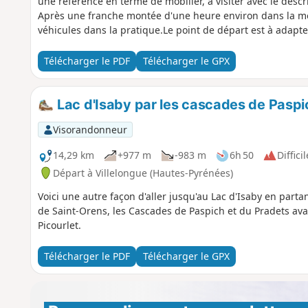
une référence en terme de mobilier, à visiter avec le descri
Après une franche montée d'une heure environ dans la mont
véhicules dans la pratique.Le point de départ est à adapte
Télécharger le PDF
Télécharger le GPX
Lac d'Isaby par les cascades de Paspic
Visorandonneur
14,29 km
+977 m
-983 m
6h 50
Difficil
Départ à Villelongue (Hautes-Pyrénées)
Voici une autre façon d'aller jusqu'au Lac d'Isaby en parta
de Saint-Orens, les Cascades de Paspich et du Pradets avan
Picourlet.
Télécharger le PDF
Télécharger le GPX