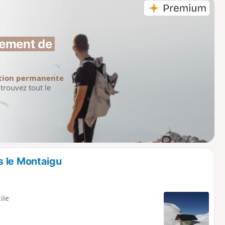
ement de 
tion permanente
trouvez tout le
s le Montaigu
cile