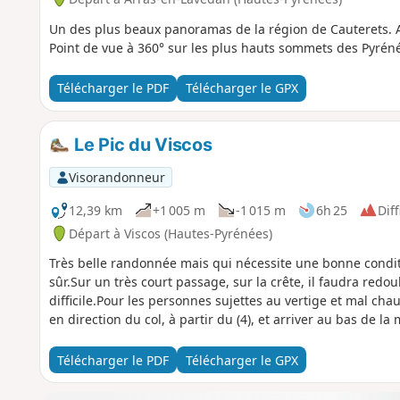
Un des plus beaux panoramas de la région de Cauterets. Acc
Point de vue à 360° sur les plus hauts sommets des Pyréné
Télécharger le PDF
Télécharger le GPX
Le Pic du Viscos
Visorandonneur
12,39 km
+1 005 m
-1 015 m
6h 25
Diff
Départ à Viscos (Hautes-Pyrénées)
Très belle randonnée mais qui nécessite une bonne condi
sûr.Sur un très court passage, sur la crête, il faudra red
difficile.Pour les personnes sujettes au vertige et mal ch
en direction du col, à partir du (4), et arriver au bas de la
Télécharger le PDF
Télécharger le GPX