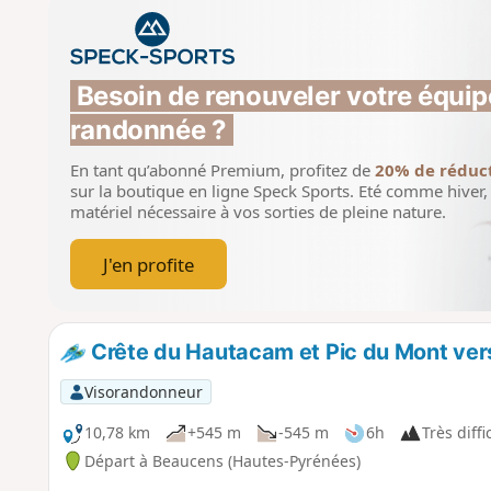
Besoin de renouveler votre équip
randonnée ?
En tant qu’abonné Premium, profitez de
20% de réduc
sur la boutique en ligne Speck Sports.
Eté comme hiver, 
matériel nécessaire à vos sorties de pleine nature.
J'en profite
Crête du Hautacam et Pic du Mont ver
Visorandonneur
10,78 km
+545 m
-545 m
6h
Très diffi
Départ à Beaucens (Hautes-Pyrénées)