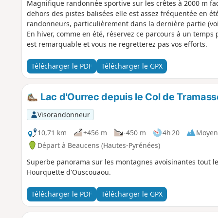
Magnifique randonnée sportive sur les crêtes à 2000 m fac
dehors des pistes balisées elle est assez fréquentée en été.
randonneurs, particulièrement dans la dernière partie (vo
En hiver, comme en été, réservez ce parcours à un temps p
est remarquable et vous ne regretterez pas vos efforts.
Télécharger le PDF
Télécharger le GPX
Lac d'Ourrec depuis le Col de Tramass
Visorandonneur
10,71 km
+456 m
-450 m
4h 20
Moyen
Départ à Beaucens (Hautes-Pyrénées)
Superbe panorama sur les montagnes avoisinantes tout le 
Hourquette d'Ouscouaou.
Télécharger le PDF
Télécharger le GPX