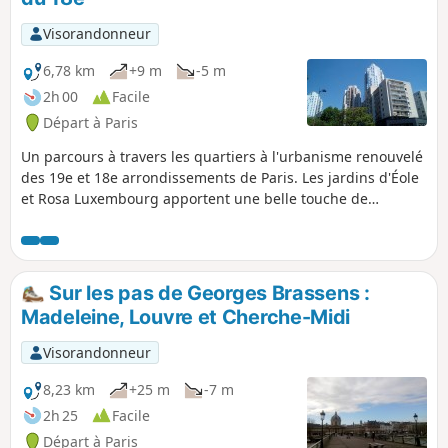
Visorandonneur
6,78 km
+9 m
-5 m
2h 00
Facile
Départ à Paris
Un parcours à travers les quartiers à l'urbanisme renouvelé
des 19e et 18e arrondissements de Paris. Les jardins d'Éole
et Rosa Luxembourg apportent une belle touche de
verdure. En fin de randonnée, les ruelles et passages font
oublier les grands axes de circulation.
Sur les pas de Georges Brassens :
Madeleine, Louvre et Cherche-Midi
Visorandonneur
8,23 km
+25 m
-7 m
2h 25
Facile
Départ à Paris