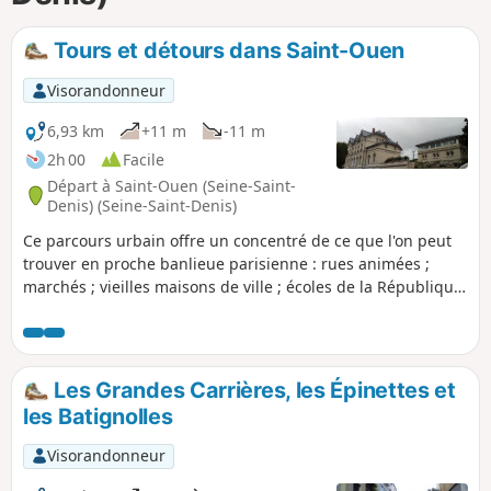
p
Tours et détours dans Saint-Ouen
Visorandonneur
6,93 km
+11 m
-11 m
2h 00
Facile
Départ à Saint-Ouen (Seine-Saint-
Denis) (Seine-Saint-Denis)
Ce parcours urbain offre un concentré de ce que l'on peut
trouver en proche banlieue parisienne : rues animées ;
marchés ; vieilles maisons de ville ; écoles de la République
; immeubles de l'après-guerre en plus ou moins bon état ;
tours plus récentes ; anciens ateliers et quelques usines
encore sur place ; espaces verts ; quartiers en pleine
évolution. Ajouter à cela une déambulation dans le célèbre
Les Grandes Carrières, les Épinettes et
Marché aux puces, un joli point de vue sur la Seine et un
les Batignolles
bref aperçu du mythique Stade Bauer.
Visorandonneur