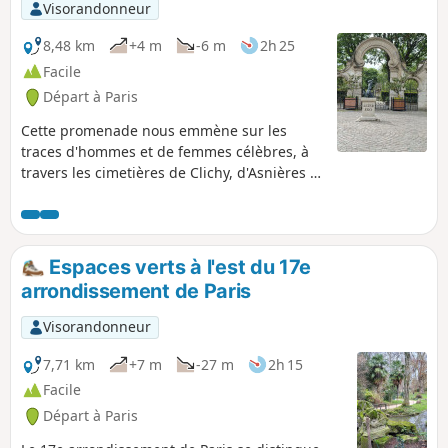
Visorandonneur
8,48 km
+4 m
-6 m
2h 25
Facile
Départ à Paris
Cette promenade nous emmène sur les
traces d'hommes et de femmes célèbres, à
travers les cimetières de Clichy, d'Asnières et
de Levallois. Le parcours est plat, et se fait à
vitesse modérée pour rechercher les
tombes, parfois difficiles à localiser.
Espaces verts à l'est du 17e
arrondissement de Paris
Visorandonneur
7,71 km
+7 m
-27 m
2h 15
Facile
Départ à Paris