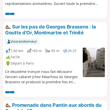
représentations animalières. Durant toute la première
moitié du parcours, celles-ci se rencontrent principalement
dans des fresques murales. La seconde moitié offre plus de
diversité dans le domaine animalier.
Sur les pas de Georges Brassens : la
Goutte d'Or, Montmartre et Trinité
Visorandonneur
7,60 km
+83 m
-93 m
2h 25
Facile
Départ à Paris
Ce deuxième tronçon nous fait découvrir
l'ancien cabaret (chez Patachou) où Georges
Brassens se produisit la première fois en
public. La traversée de Montmartre, avec ses
déclivités, ses sentes et ses rues-escaliers,
est particulièrement agréable (à faire de
préférence en "basse saison touristique").
Promenade dans Pantin aux abords du