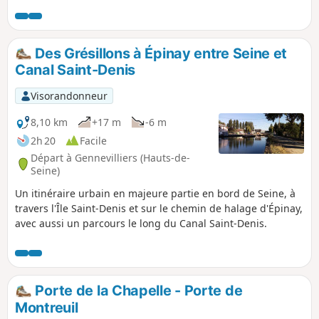
chevaux. Leur trajet dans Paris, jusqu'aux Halles, a laissé
une trace dans le nom de plusieurs voies que ce parcours
urbain suit à peu près, avec quelques détours par des rues
et ruelles qui le méritent.
Des Grésillons à Épinay entre Seine et
Canal Saint-Denis
Visorandonneur
8,10 km
+17 m
-6 m
2h 20
Facile
Départ à Gennevilliers (Hauts-de-
Seine)
Un itinéraire urbain en majeure partie en bord de Seine, à
travers l'Île Saint-Denis et sur le chemin de halage d'Épinay,
avec aussi un parcours le long du Canal Saint-Denis.
Porte de la Chapelle - Porte de
Montreuil