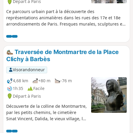
Départ à Paris
Odile ou le vallonné Jardin Claire Motte.
Ce parcours urbain part à la découverte des
représentations animalières dans les rues des 17e et 18e
arrondissements de Paris. Fresques murales, sculptures et
ornementations d'immeubles sont au rendez-vous. C'est
aussi l'occasion de déambuler dans le quartier animé de la
Butte Montmartre.
Traversée de Montmartre de la Place
Clichy à Barbès
Visorandonneur
4,68 km
+80 m
-76 m
1h 35
Facile
Départ à Paris
Découverte de la colline de Montmartre,
par les petits chemins, le cimetière
Sinat Vincent, Dalida, le vieux village, la
Basilique, vues superbes sur Paris.