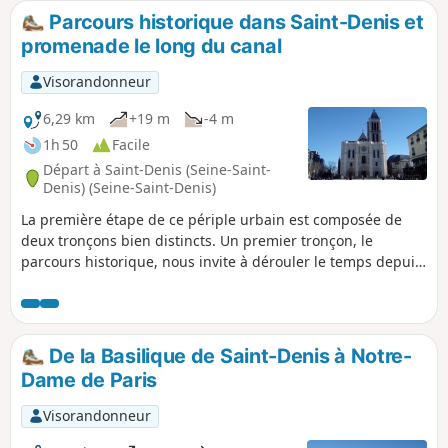
Parcours historique dans Saint-Denis et
promenade le long du canal
Visorandonneur
6,29 km
+19 m
-4 m
1h 50
Facile
Départ à Saint-Denis (Seine-Saint-
Denis) (Seine-Saint-Denis)
La première étape de ce périple urbain est composée de
deux tronçons bien distincts. Un premier tronçon, le
parcours historique, nous invite à dérouler le temps depuis
la légende de Saint-Denis et les origines de la ville jusqu'au
XXIe siècle, à l'aide d'une vingtaine de bornes d'information
richement documentées. Ensuite, on remonte le Canal
Saint-Denis sur son quai piétonnier jusqu'à Paris.
De la Basilique de Saint-Denis à Notre-
Dame de Paris
Visorandonneur