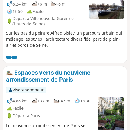
6,24 km
+6 m
-6 m
1h 50
Facile
Départ à Villeneuve-la-Garenne
(Hauts-de-Seine)
Sur les pas du peintre Alfred Sisley, un parcours urbain qui
mélange les styles : architecture diversifiée, parc de plein-
air et bords de Seine.
Espaces verts du neuvième
arrondissement de Paris
Visorandonneur
4,86 km
+37 m
-47 m
1h 30
Facile
Départ à Paris
Le neuvième arrondissement de Paris se