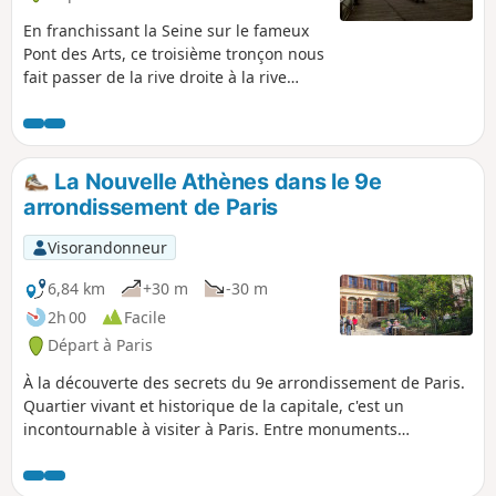
En franchissant la Seine sur le fameux
Pont des Arts, ce troisième tronçon nous
fait passer de la rive droite à la rive
gauche, pour laquelle Brassens avait
une préférence marquée. C'est aussi
l'occasion de parcourir des hauts-lieux
du patrimoine parisien : la Place
La Nouvelle Athènes dans le 9e
Beauvau et le Palais de l'Elysée, la Place
arrondissement de Paris
Vendôme, le Musée du Louvre (avec sa
pyramide de verre), l'Institut de France,
Visorandonneur
...
6,84 km
+30 m
-30 m
2h 00
Facile
Départ à Paris
À la découverte des secrets du 9e arrondissement de Paris.
Quartier vivant et historique de la capitale, c'est un
incontournable à visiter à Paris. Entre monuments
emblématiques et vues magnifiques, ce coin de Paris vaut
vraiment le détour.