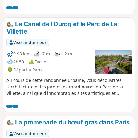
son quartier, comme la présence des
abattoirs de 1867 à 1974 ou l'épisode
douloureux de l'incendie du Collège
Édouard Pailleron en 1973.
Le Canal de l'Ourcq et le Parc de La
Villette
Visorandonneur
9,98 km
+7 m
-12 m
2h 50
Facile
Départ à Paris
Au cours de cette randonnée urbaine, vous découvrirez
l'architecture et les jardins extraordinaires du Parc de la
Villette, ainsi que d'innombrables sites artistiques et
historiques qui font de cette déambulation le long du canal
de l'Ourcq un itinéraire culturel parisien unique et
authentique.
La promenade du bœuf gras dans Paris
Visorandonneur