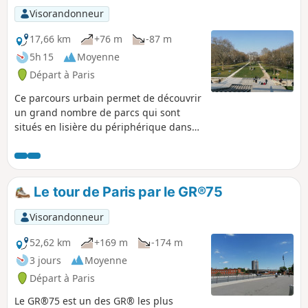
Visorandonneur
17,66 km
+76 m
-87 m
5h 15
Moyenne
Départ à Paris
Ce parcours urbain permet de découvrir
un grand nombre de parcs qui sont
situés en lisière du périphérique dans
l'Est de Paris. Servant d'introduction au
GR®75, il emprunte en partie le Bois de
Vincennes et passe près de plusieurs
autres lieux remarquables comme la
Le tour de Paris par le GR®75
Philharmonie, la Cité des Sciences et le
Cimetière du Père Lachaise. Durant la
Visorandonneur
traversée des nombreux parcs, on se
croirait éloigné de la ville, qui pourtant,
52,62 km
+169 m
-174 m
n'est qu'à quelques encablures.
3 jours
Moyenne
Départ à Paris
Le GR®75 est un des GR® les plus