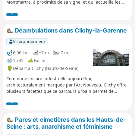
Montmartre, à proximité de sa vigne, et qui accueille les
sépultures de plusieurs célébrités de la vie Montmartroise.
Déambulations dans Clichy-la-Garenne
Visorandonneur
6,06 km
+7 m
-7 m
1h 45
Facile
Départ à Clichy (Hauts-de-Seine)
Commune encore industrielle aujourd'hui,
architecturalement marquée par l'Art Nouveau, Clichy offre
plusieurs facettes que ce parcours urbain permet de
découvrir. Un patrimoine diversifié est au rendez-vous.
Parcs et cimetières dans les Hauts-de-
Seine : arts, anarchisme et féminisme