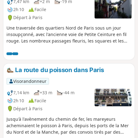
7,47 km
+2 m
-19 m
2h 10
Facile
Départ à Paris
Une traversée des quartiers Nord de Paris sous un jour
insoupçonné, avec l'ancienne voie de Petite Ceinture en fil
rouge. Les nombreux passages fleuris, les squares et les
jardins, nous font oublier pour un temps les tumultes de la
capitale.
La route du poisson dans Paris
Visorandonneur
7,14 km
+33 m
-44 m
2h 10
Facile
Départ à Paris
Jusqu'à l'avènement du chemin de fer, les mareyeurs
acheminaient le poisson à Paris, depuis les ports de la Mer
du Nord et de la Manche, par des convois tirés par des