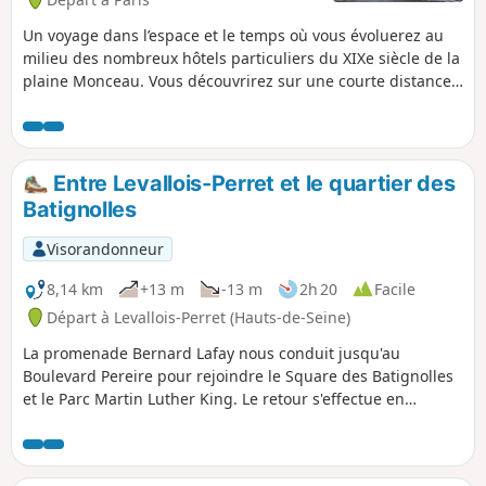
Un voyage dans l’espace et le temps où vous évoluerez au
milieu des nombreux hôtels particuliers du XIXe siècle de la
plaine Monceau. Vous découvrirez sur une courte distance :
une église, des restaurants russes, une pagode chinoise,
un parc de la fin du XVIIIe siècle avec pyramide, pont à
l’italienne, copies d’antiquités romaines.
Entre Levallois-Perret et le quartier des
Batignolles
Visorandonneur
8,14 km
+13 m
-13 m
2h 20
Facile
Départ à Levallois-Perret (Hauts-de-Seine)
La promenade Bernard Lafay nous conduit jusqu'au
Boulevard Pereire pour rejoindre le Square des Batignolles
et le Parc Martin Luther King. Le retour s'effectue en
empruntant squares, passages et ruelles. Au cours de la
randonnée on découvre quelques fresques murales
intéressantes et une architecture contemporaine originale.