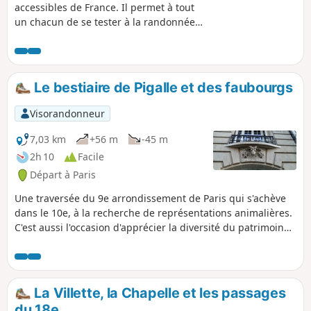
accessibles de France. Il permet à tout
un chacun de se tester à la randonnée
en passant près de plusieurs dizaines
de parcs, jardins et squares de la
capitale. Ces espaces permettent de
véritables bouffées d'air frais, à deux
Le bestiaire de Pigalle et des faubourgs
pas de la capitale. Long de 50
kilomètres, certaines personnes le font
Visorandonneur
en 1 journée. Cependant, pour mieux
apprécier le parcours, il est préférable
7,03 km
+56 m
-45 m
de le faire sur plusieurs jours
2h 10
Facile
Départ à Paris
Une traversée du 9e arrondissement de Paris qui s'achève
dans le 10e, à la recherche de représentations animalières.
C'est aussi l'occasion d'apprécier la diversité du patrimoine
architectural, avec notamment de beaux sites de style Art
Déco, et de passer au pied de quelques célèbres salles de
spectacle parisiennes.
La Villette, la Chapelle et les passages
du 18e