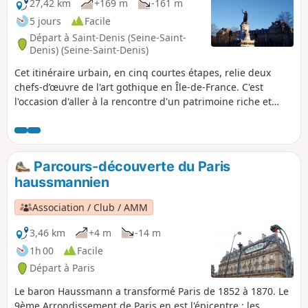
27,42 km
+169 m
-161 m
5 jours
Facile
Départ à Saint-Denis (Seine-Saint-
Denis) (Seine-Saint-Denis)
Cet itinéraire urbain, en cinq courtes étapes, relie deux
chefs-d’œuvre de l'art gothique en Île-de-France. C'est
l'occasion d'aller à la rencontre d'un patrimoine riche et
diversifié : vestiges médiévaux, hôtels particuliers du XVIIe
siècle, architecture industrielle et moderne, street art, etc.
Les parties strictement urbaines sont entrecoupées d'un
passage le long du Canal Saint-Denis et de la traversée de
Parcours-découverte du Paris
plusieurs parcs et jardins dont ceux de la Villette et des
haussmannien
Buttes Chaumont.
Association / Club / AMM
3,46 km
+4 m
-14 m
1h 00
Facile
Départ à Paris
Le baron Haussmann a transformé Paris de 1852 à 1870. Le
9ème Arrondissement de Paris en est l'épicentre : les