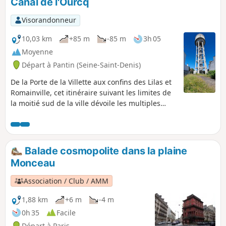
Canal de l'Ourcq
Visorandonneur
10,03 km
+85 m
-85 m
3h 05
Moyenne
Départ à Pantin (Seine-Saint-Denis)
De la Porte de la Villette aux confins des Lilas et
Romainville, cet itinéraire suivant les limites de
la moitié sud de la ville dévoile les multiples
visages de Pantin : du quartier cosmopolite des
Quatre-Chemins jusqu'au renouveau du Canal
de l'Ourcq, en passant par les pavillons au pied
de la tour TDF, et les zones d'activité artisanale
Balade cosmopolite dans la plaine
et industrielle.
Monceau
Association / Club / AMM
1,88 km
+6 m
-4 m
0h 35
Facile
Départ à Paris