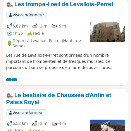
Les trompe-l'oeil de Levallois-Perret
Visorandonneur
5,62 km
+2 m
-5 m
1h 35
Facile
Départ à Levallois-Perret (Hauts-de-
Seine)
Les rue de Levallois-Perret sont ornées d'un nombre
important de trompe-l’œil et de fresques murales. Ce
parcours urbain se propose d'en faire découvrir une
trentaine, en déambulant dans les rues au cordeau de cette
ville et en traversant certains de ses jardins publics.
Le bestiaire de Chaussée d'Antin et
Palais Royal
Visorandonneur
6,53 km
+3 m
-4 m
1h 50
Facile