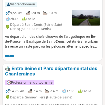
Visorandonneur
9,55 km
+20 m
-10 m
2h 45
Facile
Départ à Saint-Denis (Seine-Saint-
Denis) (Seine-Saint-Denis)
Au départ d'un des chefs-d’œuvre de l'art gothique en Île-
de-France, la Basilique de Saint-Denis, cet itinéraire urbain
traverse un vaste parc où les pelouses alternent avec les
massifs de fleurs, les sous-bois et les lacs. Une touche
mémorielle est présente dans la commune du Bourget qui
fut le théâtre d'âpres combats en 1870-1871.
Entre Seine et Parc départemental des
Chanteraines
Professionnel du tourisme
14,76 km
+14 m
-14 m
1h30
Facile
Départ à Gennevilliers (Hauts-de-Seine)