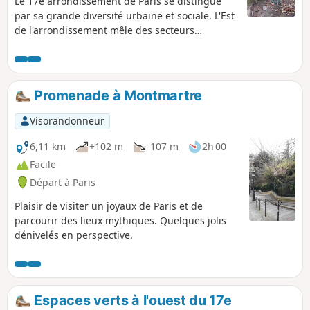
Le 17e arrondissement de Paris se distingue
par sa grande diversité urbaine et sociale. L'Est
de l'arrondissement mêle des secteurs
populaires et en renouvellement. Ancien
territoire ferroviaire et industriel, il a connu
une forte transformation récente, notamment
avec l’écoquartier Clichy-Batignolles. Le Parc
Promenade à Montmartre
Martin Martin Luther King illustre ce
renouvellement urbain, conçu selon les
Visorandonneur
principes écologiques. Mais on apprécie aussi
le charme du Square des Batignolles ou des
6,11 km
+102 m
-107 m
2h 00
Épinettes, à l'ambiance paysagère typique du
Facile
XIXᵉ siècle, ou le calme du Square de la Villa
Départ à Paris
Sainte-Croix.
Plaisir de visiter un joyaux de Paris et de
parcourir des lieux mythiques. Quelques jolis
dénivelés en perspective.
Espaces verts à l'ouest du 17e