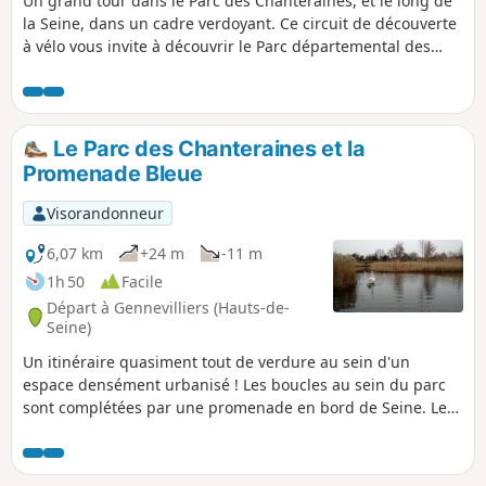
Un grand tour dans le Parc des Chanteraines, et le long de
la Seine, dans un cadre verdoyant. Ce circuit de découverte
à vélo vous invite à découvrir le Parc départemental des
Chanteraines et ses environs. Une halte à ferme
pédagogique s'impose avant de poursuivre votre balade à
vélo jusqu'au quartier de Villerenne.
Le Parc des Chanteraines et la
Promenade Bleue
Visorandonneur
6,07 km
+24 m
-11 m
1h 50
Facile
Départ à Gennevilliers (Hauts-de-
Seine)
Un itinéraire quasiment tout de verdure au sein d'un
espace densément urbanisé ! Les boucles au sein du parc
sont complétées par une promenade en bord de Seine. Le
charmant Jardin Ombre et Lumière et les roselières du lac
sauront ravir les amateurs.