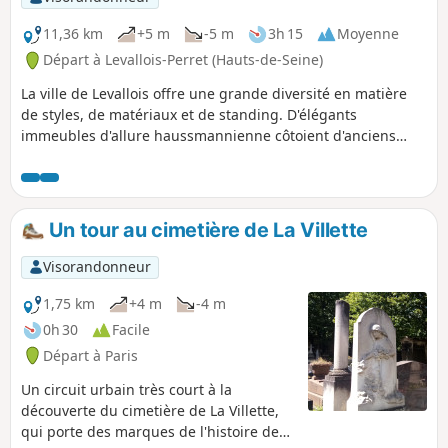
11,36 km
+5 m
-5 m
3h 15
Moyenne
Départ à Levallois-Perret (Hauts-de-Seine)
La ville de Levallois offre une grande diversité en matière
de styles, de matériaux et de standing. D'élégants
immeubles d'allure haussmannienne côtoient d'anciens
bâtiments industriels ou les premiers logements sociaux
des années 1960 aux façades de briques souvent
agrémentées de motifs en céramique. Aujourd'hui, la ville
accueille nombre de sièges sociaux et d'immeubles de
Un tour au cimetière de La Villette
bureaux, tandis que de nouvelles grandes résidences
modernes entourées d'espaces verts se multiplient.
Visorandonneur
1,75 km
+4 m
-4 m
0h 30
Facile
Départ à Paris
Un circuit urbain très court à la
découverte du cimetière de La Villette,
qui porte des marques de l'histoire de