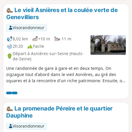
Le vieil Asnières et la coulée verte de
Genevilliers
Visorandonneur
8,02 km
+10 m
-11 m
2h 20
Facile
Départ à Asnières-sur-Seine (Hauts-
de-Seine)
Une randonnée de gare à gare et en deux temps. On
zigzague tout d'abord dans le vieil Asnières, au gré des
squares et à la rencontre d'un riche patrimoine. Ensuite, on
parcourt les allées de la coulée verte de Gennevilliers qui se
faufile dans un cadre très urbanisé.
La promenade Péreire et le quartier
Dauphine
Visorandonneur