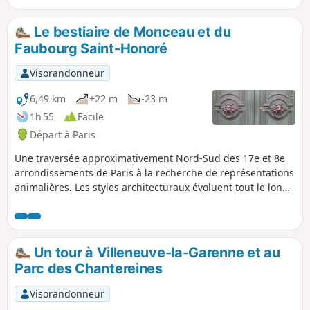
Le bestiaire de Monceau et du
Faubourg Saint-Honoré
Visorandonneur
6,49 km
+22 m
-23 m
1h 55
Facile
Départ à Paris
Une traversée approximativement Nord-Sud des 17e et 8e
arrondissements de Paris à la recherche de représentations
animalières. Les styles architecturaux évoluent tout le long
du parcours. La traversée du Parc Monceau offre une
tranche de verdure.
Un tour à Villeneuve-la-Garenne et au
Parc des Chantereines
Visorandonneur