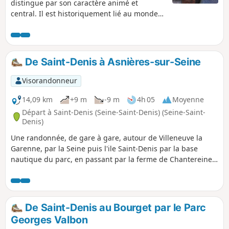
distingue par son caractère animé et
central. Il est historiquement lié au monde
du spectacle, avec nombreux théâtres,
cinémas et salles de concert. Quartier
commerçant, il accueille grands magasins,
boutiques et passages couverts
De Saint-Denis à Asnières-sur-Seine
emblématiques. Il mêle architecture
haussmannienne, et constructions récentes,
Visorandonneur
tout en restant résidentiel.Après les deux
premiers arrondissements, le neuvième est
14,09 km
+9 m
-9 m
4h 05
Moyenne
celui qui possède le moins d'espaces verts. Il
Départ à Saint-Denis (Seine-Saint-Denis) (Seine-Saint-
s’agit surtout de jardins de proximité, très
Denis)
fréquentés, qui jouent un rôle social
Une randonnée, de gare à gare, autour de Villeneuve la
important. L’ensemble reflète un tissu urbain
Garenne, par la Seine puis l'ile Saint-Denis par la base
ancien, peu propice à la création de grands
nautique du parc, en passant par la ferme de Chantereine
espaces naturels.
(heure de visite uniquement l'après midi) ; une randonnée
sans trop de distance et de dénivelé.
De Saint-Denis au Bourget par le Parc
Georges Valbon