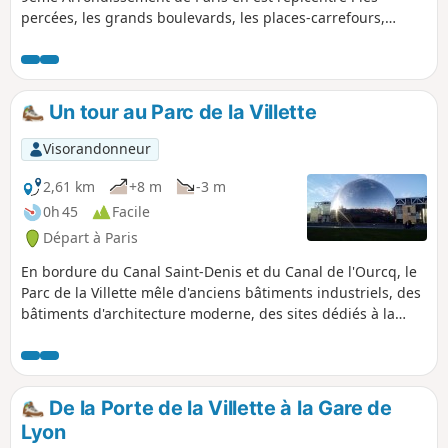
percées, les grands boulevards, les places-carrefours,
mettent en valeur les édifices adaptés à la vie sous le
second empire : grands magasins, Opéra, théâtres, music-
halls, églises, sièges de la presse, banques, passages
couverts, colonnes Morris, kiosques, etc. Ce parcours vous
Un tour au Parc de la Villette
fera découvrir, les témoins de cette époque, et leur
adaptation au Paris d’aujourd’hui.
Visorandonneur
2,61 km
+8 m
-3 m
0h 45
Facile
Départ à Paris
En bordure du Canal Saint-Denis et du Canal de l'Ourcq, le
Parc de la Villette mêle d'anciens bâtiments industriels, des
bâtiments d'architecture moderne, des sites dédiés à la
science et à la culture, et une multitude de petits jardins
thématiques. Cette brève promenade propose de traverser
ce parc, avec de nombreux détours, à la rencontre de ce
patrimoine diversifié.
De la Porte de la Villette à la Gare de
Lyon