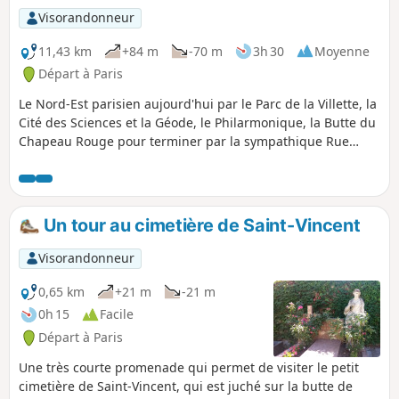
Visorandonneur
11,43 km
+84 m
-70 m
3h 30
Moyenne
Départ à Paris
Le Nord-Est parisien aujourd'hui par le Parc de la Villette, la
Cité des Sciences et la Géode, le Philarmonique, la Butte du
Chapeau Rouge pour terminer par la sympathique Rue
Saint-Blaise.
Un tour au cimetière de Saint-Vincent
Visorandonneur
0,65 km
+21 m
-21 m
0h 15
Facile
Départ à Paris
Une très courte promenade qui permet de visiter le petit
cimetière de Saint-Vincent, qui est juché sur la butte de