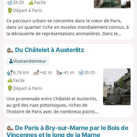
2h 20
Facile
Départ à Paris
Ce parcours urbain se concentre dans le coeur de Paris,
dans un quartier riche en musées mondialement connus, à
la découverte de représentations animalières. Dans le
jardin des Tuileries, celles-ci sont particulièrement
nombreuses et donnent une vision conflictuelle du monde
Du Châtelet à Austerlitz
animal, sans doute celle de leur époque.
Visorandonneur
6,78 km
+42 m
-41 m
2h 05
Facile
Départ à Paris
Une promenade entre Châtelet et Austerlitz,
au gré des rues pittoresques, riches de
l'histoire de Paris avec de nombreux points
d'intérêt : jardins, monuments, façades
d'immeubles, etc. Selon votre pas et votre
De Paris à Bry-sur-Marne par le Bois de
curiosité, le circuit peut occuper entre deux
Vincennes et le long de la Marne