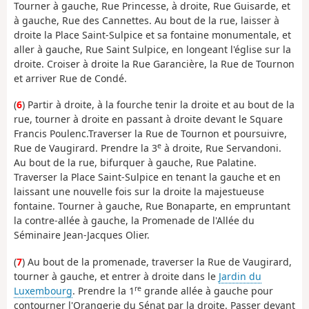
Tourner à gauche, Rue Princesse, à droite, Rue Guisarde, et
à gauche, Rue des Cannettes.
Au bout de la rue,
laisser à
droite la Place Saint-Sulpice et sa fontaine monumentale, et
aller à gauche, Rue Saint Sulpice, en longeant l'église sur la
droite. Croiser à droite la Rue Garancière, la Rue de Tournon
et arriver Rue de Condé.
(
6
) Partir à droite, à la fourche tenir la droite et au bout de la
rue, tourner à droite en passant à droite devant le
Square
Francis Poulenc.Traverser la Rue de Tournon et poursuivre,
e
Rue de Vaugirard. Prendre la 3
à droite, Rue Servandoni.
Au bout de la rue, bifurquer à gauche, Rue Palatine.
Traverser la Place Saint-Sulpice en tenant la gauche et en
laissant une nouvelle fois sur la droite la majestueuse
fontaine. Tourner à gauche, Rue Bonaparte, en empruntant
la contre-allée à gauche,
la Promenade de l'Allée du
Séminaire Jean-Jacques Olier.
(
7
) Au bout de la promenade, traverser la Rue de Vaugirard,
tourner à gauche, et entrer à droite dans le
Jardin du
re
Luxembourg
. Prendre la 1
grande allée à gauche pour
contourner l'Orangerie du Sénat par la droite. Passer devant