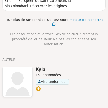
Chemin Européen de Saint-Colomban, la
Via Colombani. Découvrez les origines
du christianisme en Irlande et
accompagnez le "premier Européen",
Pour plus de randonnées, utilisez notre
moteur de recherche
Colomban, et ses compatriotes de
.
Bangor en Irlande du Nord jusqu'à
Bobbio en Italie, dans leurs voyages
Les descriptions et la trace GPS de ce circuit restent la
audacieux au travers de la France,
propriété de leur auteur. Ne pas les copier sans son
Allemagne, Autriche, Suisse pour
autorisation.
terminer en Italie. Le parcours en Ile-
de-France, d'une longueur de 150km, a
pour vocation de valoriser l'empreinte
AUTEUR
de l'influence Colombanienne.
Kyla
16 Randonnées
Visorandonneur