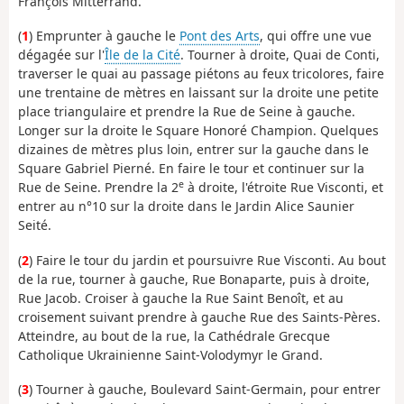
François Mitterrand.
(
1
) Emprunter à gauche le
Pont des Arts
, qui offre une vue
dégagée sur l'
Île de la Cité
. Tourner à droite, Quai de Conti,
traverser le quai au passage piétons au feux tricolores, faire
une trentaine de mètres en laissant sur la droite une petite
place triangulaire et prendre la Rue de Seine à gauche.
Longer sur la droite le Square Honoré Champion. Quelques
dizaines de mètres plus loin, entrer sur la gauche dans le
Square Gabriel Pierné. En faire le tour et continuer sur la
e
Rue de Seine. Prendre la 2
à droite, l'étroite Rue Visconti, et
entrer au n°10 sur la droite dans le Jardin Alice Saunier
Seité.
(
2
) Faire le tour du jardin et poursuivre Rue Visconti. Au bout
de la rue, tourner à gauche, Rue Bonaparte, puis à droite,
Rue Jacob. Croiser à gauche la Rue Saint Benoît, et au
croisement suivant prendre à gauche Rue des Saints-Pères.
Atteindre, au bout de la rue, la Cathédrale Grecque
Catholique Ukrainienne Saint-Volodymyr le Grand.
(
3
) Tourner à gauche, Boulevard Saint-Germain, pour entrer