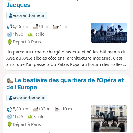
Jacques
Visorandonneur
6,46 km
+3 m
-1 m
1h 50
Facile
Départ à Paris
Un parcours urbain chargé d'histoire et où les bâtiments du
XVIe au XVIIe siècles côtoient l'architecture moderne. C'est
ainsi que l'on passera du Palais Royal au Forum des Halles,
de l'Église Saint-Eustache au Centre Beaubourg, de la Tour
Saint-Jacques à l'Opéra Bastille. L'itinéraire serpente entre
Le bestiaire des quartiers de l'Opéra et
rues, ruelles, passages et jardins, et offre à découvrir un
de l'Europe
patrimoine riche et diversifié.
Visorandonneur
5,89 km
+33 m
-10 m
1h 45
Facile
Départ à Paris