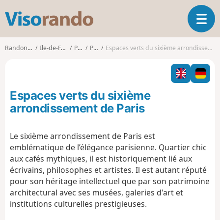
V
O
i
u
s
v
o
Randonnées
Ile-de-France
Paris
Paris
Espaces verts du sixième arrondissement de Paris
r
r
i
a
r
n
l
d
Espaces verts du sixième
a
o
n
arrondissement de Paris
a
v
Le sixième arrondissement de Paris est
i
emblématique de l’élégance parisienne. Quartier chic
g
a
aux cafés mythiques, il est historiquement lié aux
t
écrivains, philosophes et artistes. Il est autant réputé
i
pour son héritage intellectuel que par son patrimoine
o
architectural avec ses musées, galeries d'art et
n
institutions culturelles prestigieuses.