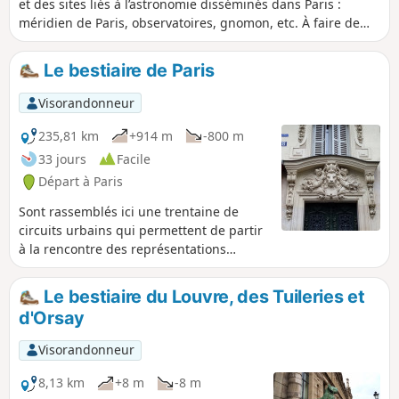
et des sites liés à l’astronomie disséminés dans Paris :
méridien de Paris, observatoires, gnomon, etc. À faire de
préférence par une journée bien ensoleillée, pour pouvoir
lire l’heure au long du parcours ! Les cadrans sont souvent
Le bestiaire de Paris
en hauteur, parfois cachés par des arbres qui ont poussé...
il faut parfois bien chercher.
Visorandonneur
235,81 km
+914 m
-800 m
33 jours
Facile
Départ à Paris
Sont rassemblés ici une trentaine de
circuits urbains qui permettent de partir
à la rencontre des représentations
animalières dans la Capitale : sculptures,
ornementations d'immeubles, fresques
Le bestiaire du Louvre, des Tuileries et
murales, etc.
d'Orsay
Visorandonneur
8,13 km
+8 m
-8 m