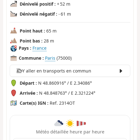
Dénivelé positif :
+ 52 m
Dénivelé négatif :
- 61 m
Point haut :
65 m
Point bas :
28 m
Pays :
France
Commune :
Paris
(75000)
Y aller en transports en commun
Départ :
N 48.860916° / E 2.34086°
Arrivée :
N 48.848763° / E 2.321224°
Carte(s) IGN :
Ref. 2314OT
Météo détaillée heure par heure