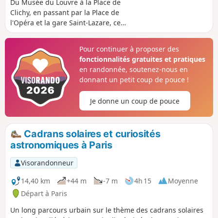
Du Musée du Louvre à la Place de
Clichy, en passant par la Place de
l'Opéra et la gare Saint-Lazare, ce
parcours urbain explore les 1er, 2e et 8e
arrondissements de Paris à la
Pour continuer à proposer des
découverte de représentations
fonctionnalités gratuites et pratiques
animalières.
en randonnée, soutenez-nous en
donnant un petit coup de pouce !
Je donne un coup de pouce
Cadrans solaires et curiosités
astronomiques à Paris
Visorandonneur
14,40 km
+44 m
-7 m
4h 15
Moyenne
Départ à Paris
Un long parcours urbain sur le thème des cadrans solaires