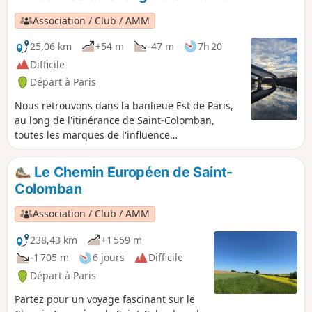
et quatre heures.
Association / Club / AMM
25,06 km
+54 m
-47 m
7h 20
Difficile
Départ à Paris
Nous retrouvons dans la banlieue Est de Paris,
au long de l'itinérance de Saint-Colomban,
toutes les marques de l'influence
colombanienne qui a structuré nos campagnes
et nos paysages. Première partie de notre
Le Chemin Européen de Saint-
Itinéraire francilien, d'une longueur de 26km
Colomban
sans dénivelé, nous pourrons prendre le temps
de visiter les joyaux que révèlent les églises de
Association / Club / AMM
Paris, ainsi que les villes qui ont vécu la
naissance de ces Monastères qui jalonnent son
238,43 km
+1 559 m
parcours.
-1 705 m
6 jours
Difficile
Départ à Paris
Partez pour un voyage fascinant sur le