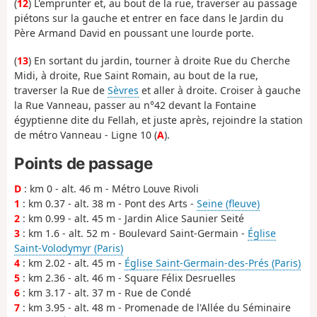
(
12
) L'emprunter et, au bout de la rue, traverser au passage
piétons sur la gauche et entrer en face dans le Jardin du
Père Armand David en poussant une lourde porte.
(
13
) En sortant du jardin, tourner à droite Rue du Cherche
Midi, à droite, Rue Saint Romain, au bout de la rue,
traverser la Rue de
Sèvres
et aller à droite. Croiser à gauche
la Rue Vanneau, passer au n°42 devant la Fontaine
égyptienne dite du Fellah, et juste après, rejoindre la station
de métro Vanneau - Ligne 10 (
A
).
Points de passage
D
: km 0 - alt. 46 m - Métro Louve Rivoli
1
: km 0.37 - alt. 38 m - Pont des Arts -
Seine (fleuve)
2
: km 0.99 - alt. 45 m - Jardin Alice Saunier Seité
3
: km 1.6 - alt. 52 m - Boulevard Saint-Germain -
Église
Saint-Volodymyr (Paris)
4
: km 2.02 - alt. 45 m -
Église Saint-Germain-des-Prés (Paris)
5
: km 2.36 - alt. 46 m - Square Félix Desruelles
6
: km 3.17 - alt. 37 m - Rue de Condé
7
: km 3.95 - alt. 48 m - Promenade de l'Allée du Séminaire