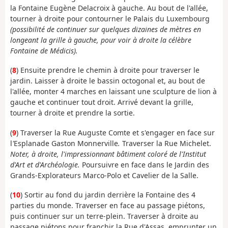
la Fontaine Eugène Delacroix à gauche. Au bout de l'allée,
tourner à droite pour contourner le Palais du Luxembourg
(possibilité de continuer sur quelques dizaines de mètres en
longeant la grille à gauche, pour voir à droite la célèbre
Fontaine de Médicis).
(
8
) Ensuite prendre le chemin à droite pour traverser le
jardin. Laisser à droite le bassin octogonal et, au bout de
l'allée, monter 4 marches en laissant une sculpture de lion à
gauche et continuer tout droit. Arrivé devant la grille,
tourner à droite et prendre la sortie.
(
9
) Traverser la Rue Auguste Comte et s'engager en face
sur
l
'
Esplanade Gaston Monnerville
.
Traverser la Rue Michelet.
Noter, à droite, l'impressionnant bâtiment coloré de l'Institut
d'Art et d'Archéologie.
Poursuivre en face dans le Jardin des
Grands-Explorateurs Marco-Polo et Cavelier de la Salle.
(
10
)
Sortir au fond du jardin derrière la Fontaine des 4
parties du monde.
Traverser en face au passage piétons,
puis continuer sur un terre-plein. Traverser à droite au
passage piétons pour franchir la Rue d'Assas, emprunter un