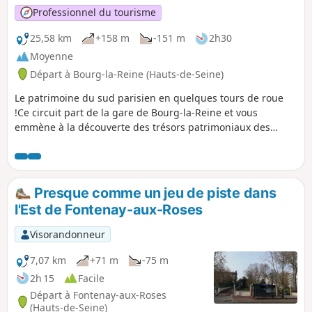
Professionnel du tourisme
25,58 km
+158 m
-151 m
2h30
Moyenne
Départ à Bourg-la-Reine (Hauts-de-Seine)
Le patrimoine du sud parisien en quelques tours de roue
!Ce circuit part de la gare de Bourg-la-Reine et vous
emmène à la découverte des trésors patrimoniaux des
Hauts-de-Seine. Rendez-vous dans les vieux centres de
Bagneux, Châtillon, Malakoff et Vanves pour découvrir l'âme
du sud parisien.
Presque comme un jeu de piste dans
l'Est de Fontenay-aux-Roses
Visorandonneur
7,07 km
+71 m
-75 m
2h 15
Facile
Départ à Fontenay-aux-Roses
(Hauts-de-Seine)