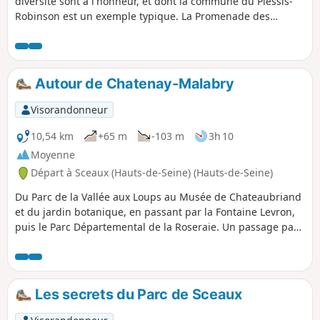
diversité sont à l'honneur, et dont la commune du Plessis-
Robinson est un exemple typique. La Promenade des
Berges a des allures de "petite Venise des Hauts-de-Seine"
et les quatre parcs boisés traversés apportent une
indéniable touche de verdure à ce parcours urbain.
Autour de Chatenay-Malabry
Visorandonneur
10,54 km
+65 m
-103 m
3h 10
Moyenne
Départ à Sceaux (Hauts-de-Seine) (Hauts-de-Seine)
Du Parc de la Vallée aux Loups au Musée de Chateaubriand
et du jardin botanique, en passant par la Fontaine Levron,
puis le Parc Départemental de la Roseraie. Un passage par
le Parc du domaine de Sceaux, par le grand canal, avec la
rencontre de l'Octogone et, pour finir, par le Château de
Sceaux datant du XVIIe siècle.
Les secrets du Parc de Sceaux