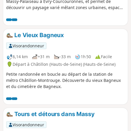
Massy-Palaiseau à Évry-Courcouronnes, et permet de
découvrir un paysage varié mêlant zones urbaines, espaces
naturels et quartiers en pleine mutation. L’itinéraire
emprunte notamment la voie verte aménagée le long du
T12, entre la gare d’Épinay-sur-Orge et le terminus d’Évry-
Courcouronnes, offrant une agréable portion piétonne et
Le Vieux Bagneux
cyclable sécurisée. Cette balade propose une immersion
dans les territoires desservis par cette nouvelle ligne, avec
Visorandonneur
des pauses possibles aux différentes gares et stations, pour
profiter pleinement du patrimoine local et des espaces
6,14 km
+31 m
-33 m
1h 50
Facile
verts.
Départ à Châtillon (Hauts-de-Seine) (Hauts-de-Seine)
Petite randonnée en boucle au départ de la station de
métro Châtillon-Montrouge. Découverte du vieux Bagneux
et du cimetière de Bagneux.
Tours et détours dans Massy
Visorandonneur