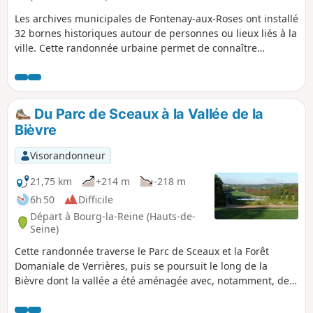
Les archives municipales de Fontenay-aux-Roses ont installé
32 bornes historiques autour de personnes ou lieux liés à la
ville. Cette randonnée urbaine permet de connaître
différents quartiers de la ville en cherchant toutes les
bornes historiques de la partie Est et basse de la ville. Une
autre randonnée décrit l'itinéraire permettant de passer
par les bornes placées dans la partie Ouest et haute de la
Du Parc de Sceaux à la Vallée de la
ville.
Bièvre
Visorandonneur
21,75 km
+214 m
-218 m
6h 50
Difficile
Départ à Bourg-la-Reine (Hauts-de-
Seine)
Cette randonnée traverse le Parc de Sceaux et la Forêt
Domaniale de Verrières, puis se poursuit le long de la
Bièvre dont la vallée a été aménagée avec, notamment, de
nombreux terrains de sports et de détente. La présence
d'autant d'espaces verts surprend dans une région par