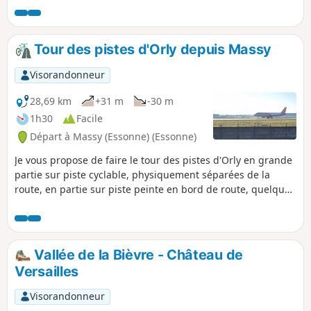
secteurs les plus encombrés de la dynamique commune de
Massy.
Tour des pistes d'Orly depuis Massy
Visorandonneur
28,69 km
+31 m
-30 m
1h30
Facile
Départ à Massy (Essonne) (Essonne)
Je vous propose de faire le tour des pistes d'Orly en grande
partie sur piste cyclable, physiquement séparées de la
route, en partie sur piste peinte en bord de route, quelques
tronçons sans piste. Avec vue sur les champs, les pistes et
des avions. Je fais ça le weekend, en alternative à la Coulée
Verte, trop encombrée.
Vallée de la Bièvre - Château de
Versailles
Visorandonneur