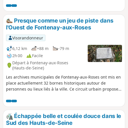
plateau de Saclay, ou encore Bois de Verrières.Deux côtes
d'un à deux kilomètres rendent "Moyenne" la difficulté de
cet itinéraire d'environ 40 km ; il nécessite donc un
Presque comme un jeu de piste dans
minimum de pratique du vélo.
l'Ouest de Fontenay-aux-Roses
Visorandonneur
6,12 km
+88 m
-79 m
2h 00
Facile
Départ à Fontenay-aux-Roses
(Hauts-de-Seine)
Les archives municipales de Fontenay-aux-Roses ont mis en
place actuellement 32 bornes historiques autour de
personnes ou lieux liés à la ville. Ce circuit urbain propose
de partir à la recherche de ces bornes situées dans la partie
Ouest de la ville, en découvrant divers types de quartiers de
la ville. Il sera complété par un circuit dans la partie Est de
la ville. Ce circuit peut-être parcouru à vélo, plutôt dans
Échappée belle et coulée douce dans le
l'autre sens en raison des pentes.
Sud des Hauts-de-Seine