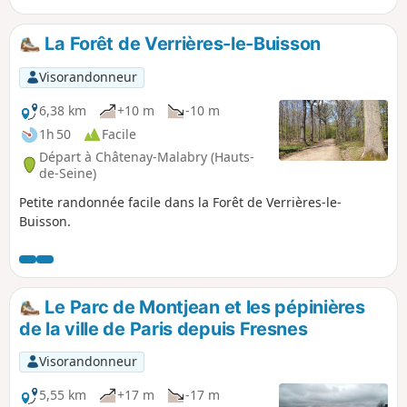
ailleurs fortement urbanisée.
La Forêt de Verrières-le-Buisson
Visorandonneur
6,38 km
+10 m
-10 m
1h 50
Facile
Départ à Châtenay-Malabry (Hauts-
de-Seine)
Petite randonnée facile dans la Forêt de Verrières-le-
Buisson.
Le Parc de Montjean et les pépinières
de la ville de Paris depuis Fresnes
Visorandonneur
5,55 km
+17 m
-17 m