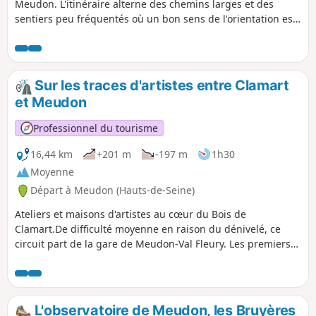
Meudon. L'itinéraire alterne des chemins larges et des
sentiers peu fréquentés où un bon sens de l'orientation est
requis. En cours de route, on longe agréablement quatre
étangs et on rencontre un petit menhir du Néolithique.
Sur les traces d'artistes entre Clamart
et Meudon
Professionnel du tourisme
16,44 km
+201 m
-197 m
1h30
Moyenne
Départ à Meudon (Hauts-de-Seine)
Ateliers et maisons d'artistes au cœur du Bois de
Clamart.De difficulté moyenne en raison du dénivelé, ce
circuit part de la gare de Meudon-Val Fleury. Les premiers
kilomètres de cette balade vous invitent à la découverte de
maisons artistes. Sur votre chemin, n'hésitez pas à effectuer
un arrêt à la Maison-atelier de Rodin qui surplombe Paris et
la Seine dans un décor verdoyant. D'autres lieux au charme
L'observatoire de Meudon, les Bruyères