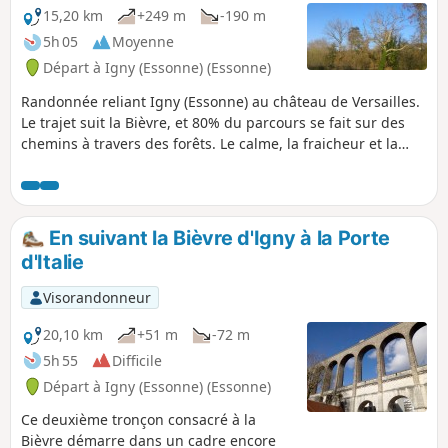
15,20 km
+249 m
-190 m
5h 05
Moyenne
Départ à Igny (Essonne) (Essonne)
Randonnée reliant Igny (Essonne) au château de Versailles.
Le trajet suit la Bièvre, et 80% du parcours se fait sur des
chemins à travers des forêts. Le calme, la fraicheur et la
beauté du paysage vous laisseront un souvenir
exceptionnel.
En suivant la Bièvre d'Igny à la Porte
d'Italie
Visorandonneur
20,10 km
+51 m
-72 m
5h 55
Difficile
Départ à Igny (Essonne) (Essonne)
Ce deuxième tronçon consacré à la
Bièvre démarre dans un cadre encore