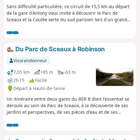
Sans difficulté particulière, ce circuit de 15,5 km au départ
de la gare d'Antony vous invite à découvrir le Parc de
Sceaux et la Coulée verte du sud parisien lors d'un grand
parcours touristique et plein de charme. Laissez-vous
surprendre par les paysages associant ville et nature de la
Coulée Verte et par les perspectives grandioses du Parc de
Sceaux.
Du Parc de Sceaux à Robinson
Visorandonneur
7,05 km
+95 m
-63 m
2h 15
Facile
Départ à Hauts-de-Seine
Un itinéraire entre deux gares du RER B dont l'essentiel se
déroule au sein de Parc de Sceaux, à la découverte de ses
jardins et perspectives, de ses pièces d'eau et de ses
recoins plus méconnus.