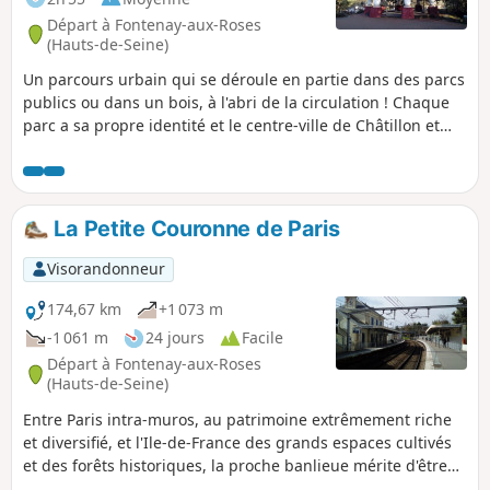
Départ à Fontenay-aux-Roses
(Hauts-de-Seine)
Un parcours urbain qui se déroule en partie dans des parcs
publics ou dans un bois, à l'abri de la circulation ! Chaque
parc a sa propre identité et le centre-ville de Châtillon et
celui de Clamart apportent leur touche patrimoniale.
La Petite Couronne de Paris
Visorandonneur
174,67 km
+1 073 m
-1 061 m
24 jours
Facile
Départ à Fontenay-aux-Roses
(Hauts-de-Seine)
Entre Paris intra-muros, au patrimoine extrêmement riche
et diversifié, et l'Ile-de-France des grands espaces cultivés
et des forêts historiques, la proche banlieue mérite d'être
découverte et parcourue à pied, même si cet espace est