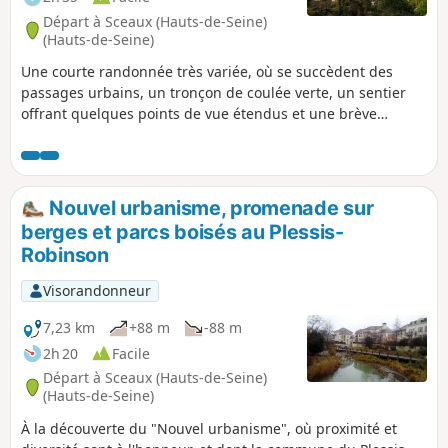
Départ à Sceaux (Hauts-de-Seine)
(Hauts-de-Seine)
Une courte randonnée très variée, où se succèdent des
passages urbains, un tronçon de coulée verte, un sentier
offrant quelques points de vue étendus et une brève
traversée de la Forêt de Meudon.
Nouvel urbanisme, promenade sur
berges et parcs boisés au Plessis-
Robinson
Visorandonneur
7,23 km
+88 m
-88 m
2h 20
Facile
Départ à Sceaux (Hauts-de-Seine)
(Hauts-de-Seine)
À la découverte du "Nouvel urbanisme", où proximité et