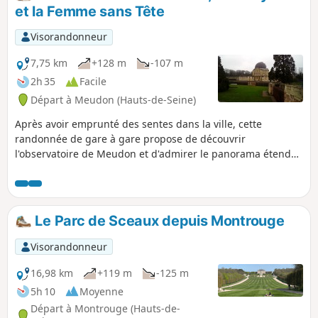
confidentiel tels que la Fondation Arp agrémenteront votre
et la Femme sans Tête
trajet. La suite de votre itinéraire s'effectue principalement
dans les bois où vous découvrirez l'étang de Meudon et
Visorandonneur
apercevrez l'étang de Chalais bordé par l'imposant Hangar
Y.
7,75 km
+128 m
-107 m
2h 35
Facile
Départ à Meudon (Hauts-de-Seine)
Après avoir emprunté des sentes dans la ville, cette
randonnée de gare à gare propose de découvrir
l'observatoire de Meudon et d'admirer le panorama étendu
dont on bénéficie depuis la terrasse de son parc. Ensuite,
l'itinéraire se déroule essentiellement en forêt.
Le Parc de Sceaux depuis Montrouge
Visorandonneur
16,98 km
+119 m
-125 m
5h 10
Moyenne
Départ à Montrouge (Hauts-de-