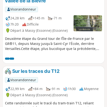
vallée de la Bièvre
Visorandonneur
24,28 km
+145 m
-71 m
7h 20
Difficile
Départ à Massy (Essonne) (Essonne)
Deuxième étape du Grand tour de l’Île-de-France par le
GR®11, depuis Massy jusqu'à Saint-Cyr l'École, derrière
Versailles.Cette étape, plus bucolique que la précédente,
consiste à poursuivre la remontée de la Bièvre dans sa
vallée, où elle est quasi-intégralement à l'air libre. Arrivé
près de sa source à Guyancourt, le GR® quitte la vallée et
continue vers Saint-Cyr-l'École.
Sur les traces du T12
Visorandonneur
22,99 km
+84 m
-91 m
1h30
Moyenne
Départ à Massy (Essonne) (Essonne)
Cette randonnée suit le tracé du tram-train T12, reliant