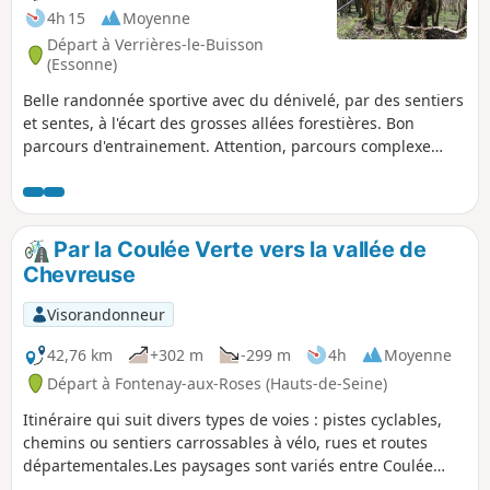
4h 15
Moyenne
Départ à Verrières-le-Buisson
(Essonne)
Belle randonnée sportive avec du dénivelé, par des sentiers
et sentes, à l'écart des grosses allées forestières. Bon
parcours d'entrainement. Attention, parcours complexe
relativement difficile en orientation. Si vous êtes
suffisamment silencieux, vous pourrez croiser la route de
chevreuils. Itinéraire praticable de préférence l'été (ou toute
l'année si vous n’êtes pas dérangé par l'eau et la boue).
Par la Coulée Verte vers la vallée de
Chevreuse
Visorandonneur
42,76 km
+302 m
-299 m
4h
Moyenne
Départ à Fontenay-aux-Roses (Hauts-de-Seine)
Itinéraire qui suit divers types de voies : pistes cyclables,
chemins ou sentiers carrossables à vélo, rues et routes
départementales.Les paysages sont variés entre Coulée
Verte, Vallée de l'Yvette (Basse-Vallée de Chevreuse),