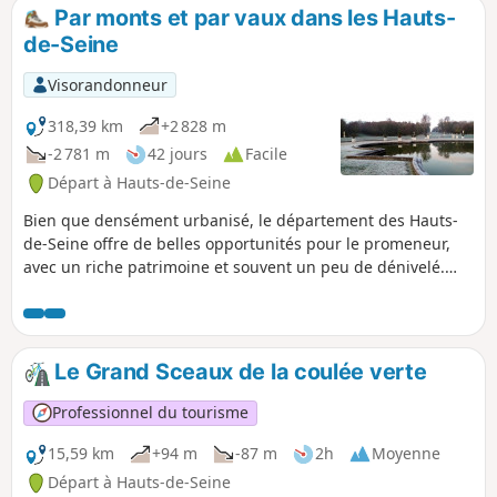
Par monts et par vaux dans les Hauts-
de-Seine
Visorandonneur
318,39 km
+2 828 m
-2 781 m
42 jours
Facile
Départ à Hauts-de-Seine
Bien que densément urbanisé, le département des Hauts-
de-Seine offre de belles opportunités pour le promeneur,
avec un riche patrimoine et souvent un peu de dénivelé.
Cette série de randonnées, quasiment toutes accessibles
par les transports en commun, vous emmène à la
découverte de ce département en évitant autant que
possible les grands axes de circulation et en privilégiant les
Le Grand Sceaux de la coulée verte
sentes et ruelles, les parcs publics et les espaces boisés.
Professionnel du tourisme
15,59 km
+94 m
-87 m
2h
Moyenne
Départ à Hauts-de-Seine