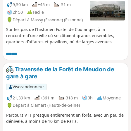
9,50 km
+45 m
-51 m
2h 50
Facile
Départ à Massy (Essonne) (Essonne)
Sur les pas de l'historien Fustel de Coulanges, à la
rencontre d'une ville où se côtoient grands ensembles,
quartiers d'affaires et pavillons, où de larges avenues
alternent avec des sentiers urbains ou des mails, et où
s'égrènent pièces d'eau et espaces verts.
Traversée de la Forêt de Meudon de
gare à gare
Visorandonneur
21,39 km
+361 m
-318 m
3h
Moyenne
Départ à Clamart (Hauts-de-Seine)
Parcours VTT presque entièrement en forêt, avec un peu de
dénivelé, à moins de 10 km de Paris.