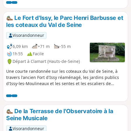
Le Fort d'Issy, le Parc Henri Barbusse et
les coteaux du Val de Seine
Visorandonneur
6,09 km
+71 m
-55 m
1h 55
Facile
Départ à Clamart (Hauts-de-Seine)
Une courte randonnée sur les coteaux du Val de Seine, à
travers l'ancien Fort d'Issy réaménagé, les jardins publics
d'Issy-les-Moulineaux et les sentes et les escaliers de
Meudon. Un parcours urbain, comportant du dénivelé, avec
de beaux points de vue et un patrimoine diversifié.
De la Terrasse de l'Observatoire à la
Seine Musicale
Visorandonneur