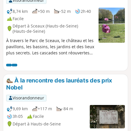
Visorandonneur
8,74 km
+50 m
-52 m
2h 40
Facile
Départ à Sceaux (Hauts-de-Seine)
(Hauts-de-Seine)
À travers le Parc de Sceaux, le château et les
pavillons, les bassins, les jardins et des lieux
plus secrets. Les cascades sont réouvertes
après rénovation. (Août 2021) Avertissement
modérateur (avril 2021) : entre les points (1)
et (2), les cascades sont en travaux et le
secteur est interdit au public. Rejoindre le
À la rencontre des lauréats des prix
Bassin de l'Octogone par la Plaine de
Nobel
l'Orangerie et l'allée qui la prolonge et,
enfin, en descendant à droite un grand
Visorandonneur
escalier puis une allée gravillonnée.
9,69 km
+117 m
-84 m
3h 05
Facile
Départ à Hauts-de-Seine