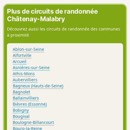
Plus de circuits de randonnée
Châtenay-Malabry
Découvrez aussi les circuits de randonnée des communes
à proximité
Ablon-sur-Seine
Alfortville
Arcueil
Asnières-sur-Seine
Athis-Mons
Aubervilliers
Bagneux (Hauts-de-Seine)
Bagnolet
Ballainvilliers
Bièvres (Essonne)
Bobigny
Bougival
Boulogne-Billancourt
Bourg-la-Reine