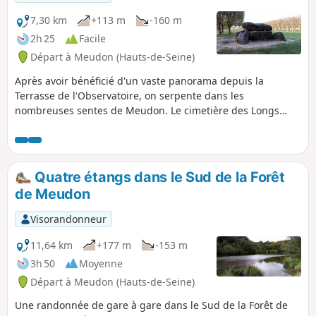
7,30 km
+113 m
-160 m
2h 25
Facile
Départ à Meudon (Hauts-de-Seine)
Après avoir bénéficié d'un vaste panorama depuis la
Terrasse de l'Observatoire, on serpente dans les
nombreuses sentes de Meudon. Le cimetière des Longs
Réages réserve une surprise sous la forme d'un dolmen du
Néolithique reconverti en sépulture moderne... Ce parcours
s'achève le long de la Seine et sur l'Île Seguin où est,
désormais, implanté un ensemble de salles de concert au
Quatre étangs dans le Sud de la Forêt
nom bien trouvé.
de Meudon
Visorandonneur
11,64 km
+177 m
-153 m
3h 50
Moyenne
Départ à Meudon (Hauts-de-Seine)
Une randonnée de gare à gare dans le Sud de la Forêt de