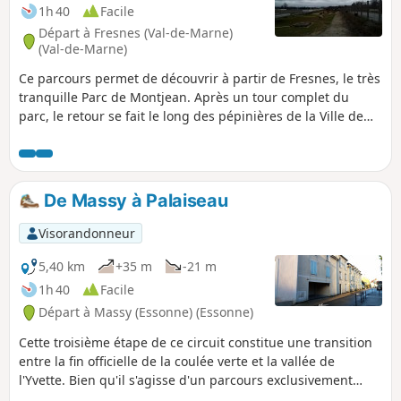
1h 40
Facile
Départ à Fresnes (Val-de-Marne)
(Val-de-Marne)
Ce parcours permet de découvrir à partir de Fresnes, le très
tranquille Parc de Montjean. Après un tour complet du
parc, le retour se fait le long des pépinières de la Ville de
Paris, partiellement balisé par un petit chemin piétonnier le
long de la Voie des Laitières.
De Massy à Palaiseau
Visorandonneur
5,40 km
+35 m
-21 m
1h 40
Facile
Départ à Massy (Essonne) (Essonne)
Cette troisième étape de ce circuit constitue une transition
entre la fin officielle de la coulée verte et la vallée de
l'Yvette. Bien qu'il s'agisse d'un parcours exclusivement
urbain, en empruntant des sentes discrètes, il évite les