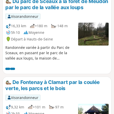
Du parc de Sceaux à la forêt de Meudon
par le parc de la vallée aux loups
Visorandonneur
16,33 km
+180 m
-148 m
5h 10
Moyenne
Départ à Hauts-de-Seine
Randonnée variée à partir du Parc de
Sceaux, en passant par le parc de la
vallée aux loups, la maison de
Chateaubriand, les cités-jardins du
Plessis-Robinson et ses jardins ouvriers
et sa rivière, qui chemine aux pieds des
immeubles. Pour finir par un parcours à
De Fontenay à Clamart par la coulée
travers la forêt de Meudon.
verte, les parcs et le bois
Visorandonneur
9,32 km
+101 m
-97 m
2h 55
Moyenne