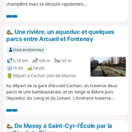
champêtre mais se déroule rapidement
dans un cadre fortement urbanisé.
Toutefois, les petites rues et les parcs
publics sont privilégiés. C'est aussi là
que le cours de la rivière devient en
Une rivière, un aqueduc et quelques
partie souterrain, avec quelques
parcs entre Arcueil et Fontenay
réapparitions de place en place. Du
patrimoine, avec notamment les
Visorandonneur
impressionnants aqueducs d'Arcueil et
Cachan et de beaux points de vue sur
5,78 km
+69 m
-53 m
Paris dans la partie "haute" du
1h 50
Facile
parcours.
Départ à Cachan (Val-de-Marne)
Au départ de la gare d'Arcueil-Cachan, on traverse deux
parcs et une bambouseraie, et on longe la Bièvre puis
l'Aqueduc du Loing et du Lunain. L'itinéraire traverse
ensuite Bagneux et le Parc François Mitterrand pour
regagner la gare de Fontenay-aux-Roses, début et terme de
cette longue boucle à travers la proche banlieue parisienne.
De Massy à Saint-Cyr-l'École par la