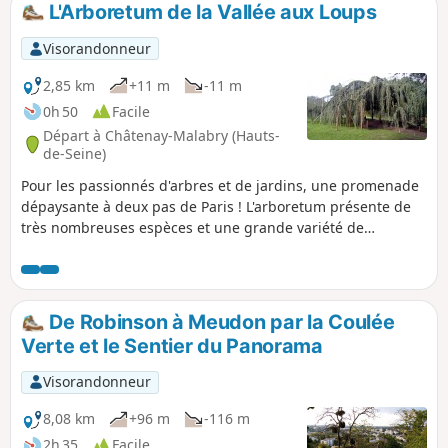
L'Arboretum de la Vallée aux Loups
p
Visorandonneur
2,85 km
+11 m
-11 m
0h 50
Facile
Départ à Châtenay-Malabry (Hauts-
de-Seine)
Pour les passionnés d'arbres et de jardins, une promenade
dépaysante à deux pas de Paris ! L'arboretum présente de
très nombreuses espèces et une grande variété de
paysages. Un détour enchanteur par l'Île Verte complète le
tableau.
De Robinson à Meudon par la Coulée
Verte et le Sentier du Panorama
Visorandonneur
8,08 km
+96 m
-116 m
2h 35
Facile