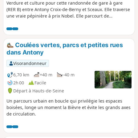
Verdure et culture pour cette randonnée de gare à gare
(RER B) entre Antony Croix-de-Berny et Sceaux. Elle traverse
une vraie pépinière à prix Nobel. Elle parcourt de
splendides parcs, Parc de Sceaux, Arboretum de Chatenay-
Malabry, Vallée aux Loups, Parc Henri Sellier. Elle permet de
découvrir les lieux où habitèrent pas moins de 6 prix Nobel
: Marie Curie, physique puis chimie et Pierre Curie,
Coulées vertes, parcs et petites rues
physique avec son épouse, Frédéric et Irène Joliot-Curie,
dans Antony
ensemble pour la chimie, Sully Prudhomme, littérature et
Luc Montagnier, médecine.
Visorandonneur
6,70 km
+40 m
-40 m
2h 00
Facile
Départ à Hauts-de-Seine
Un parcours urbain en boucle qui privilégie les espaces
boisées, longe un moment la Bièvre et évite les grands axes
de circulation.