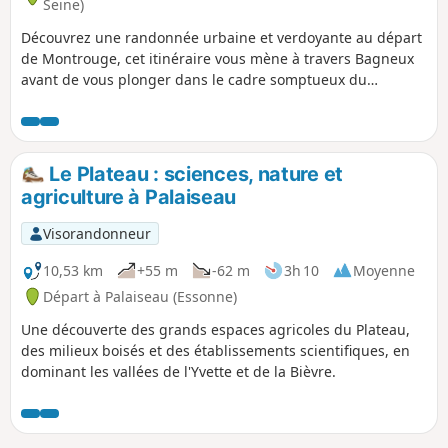
Seine)
Découvrez une randonnée urbaine et verdoyante au départ
de Montrouge, cet itinéraire vous mène à travers Bagneux
avant de vous plonger dans le cadre somptueux du
Domaine Départemental de Sceaux et de ses perspectives
dessinées par Le Nôtre. Pour le retour, laissez-vous guider
par le havre de paix de la Coulée Verte du Sud Parisien, un
ruban de nature préservé qui vous ramènera tout en
Le Plateau : sciences, nature et
douceur à votre point de départ. Une boucle parfaite entre
agriculture à Palaiseau
ville, histoire et nature.
Visorandonneur
10,53 km
+55 m
-62 m
3h 10
Moyenne
Départ à Palaiseau (Essonne)
Une découverte des grands espaces agricoles du Plateau,
des milieux boisés et des établissements scientifiques, en
dominant les vallées de l'Yvette et de la Bièvre.