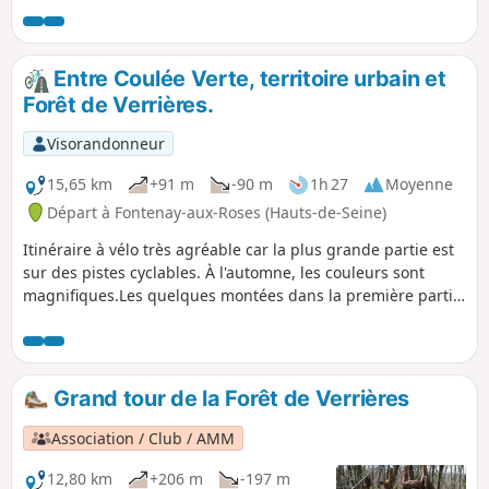
fortement urbanisé. C'est ce que propose ce circuit en 24
étapes toutes accessibles par les transports en commun.
Entre Coulée Verte, territoire urbain et
Forêt de Verrières.
Visorandonneur
15,65 km
+91 m
-90 m
1h 27
Moyenne
Départ à Fontenay-aux-Roses (Hauts-de-Seine)
Itinéraire à vélo très agréable car la plus grande partie est
sur des pistes cyclables. À l'automne, les couleurs sont
magnifiques.Les quelques montées dans la première partie
sont praticables par des cyclistes moyens dans cet itinéraire
qui propose l'une des voies les moins difficiles pour
rejoindre à vélo la Forêt de Verrières. C'est aussi une
longueur raisonnable pour tous ceux qui pratiquent plus
Grand tour de la Forêt de Verrières
rarement le vélo, mais l'itinéraire dans la forêt peut très
simplement être allongé.
Association / Club / AMM
12,80 km
+206 m
-197 m