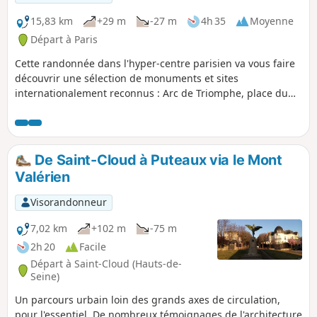
15,83 km
+29 m
-27 m
4h 35
Moyenne
Départ à Paris
Cette randonnée dans l'hyper-centre parisien va vous faire
découvrir une sélection de monuments et sites
internationalement reconnus : Arc de Triomphe, place du
Trocadéro, Tour Eiffel, Champ de Mars, l'Hôtel des Invalides,
Palais Bourbon, le Musée d'Orsay, les Quais de Seine, l'Île
de la Cité avec la Sainte-Chapelle et la cathédrale Notre
Dame, l'Hôtel de ville de Paris, la Tour Saint-Jacques, le
De Saint-Cloud à Puteaux via le Mont
centre Georges Pompidou, les Nouvelles Halles, la Bourse
Valérien
du Commerce, le Conseil d'État, le Louvre, le Jardin des
Tuileries, la Place de la Concorde, le Petit et le Grand Palais,
Visorandonneur
le théâtre Marigny, le Ministère de l'Intérieur, le Palais de
l'Élysée et "la plus belle avenue du monde" les Champs
7,02 km
+102 m
-75 m
Élysées.
2h 20
Facile
Départ à Saint-Cloud (Hauts-de-
Seine)
Un parcours urbain loin des grands axes de circulation,
pour l'essentiel. De nombreux témoignages de l'architecture