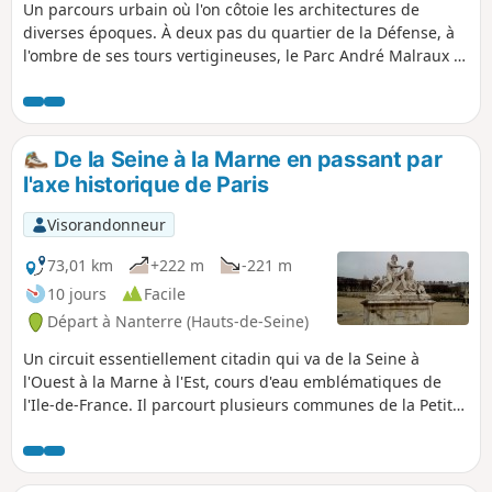
Un parcours urbain où l'on côtoie les architectures de
diverses époques. À deux pas du quartier de la Défense, à
l'ombre de ses tours vertigineuses, le Parc André Malraux et
son jardin de collection offrent un cadre préservé.
De la Seine à la Marne en passant par
l'axe historique de Paris
Visorandonneur
73,01 km
+222 m
-221 m
10 jours
Facile
Départ à Nanterre (Hauts-de-Seine)
Un circuit essentiellement citadin qui va de la Seine à
l'Ouest à la Marne à l'Est, cours d'eau emblématiques de
l'Ile-de-France. Il parcourt plusieurs communes de la Petite
Couronne, en milieu fortement urbanisé, à la découverte de
coins tranquilles et d'un patrimoine diversifié. Il traverse
Paris par son axe historique et la fameuse perspective des