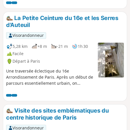
La Petite Ceinture du 16e et les Serres
d'Auteuil
Visorandonneur
5,28 km
+8 m
-21 m
1h 30
Facile
Départ à Paris
Une traversée éclectique du 16e
Arrondissement de Paris. Après un début de
parcours essentiellement urbain, on
emprunte le Sentier Nature, sur la
banquette de l'ancienne voie ferrée de Petite
Ceinture. La promenade s'achève par une
flânerie dans le Square des Poètes et la
Visite des sites emblématiques du
visite des Serres d'Auteuil qui passionnera
centre historique de Paris
les botanistes amateurs.
Visorandonneur