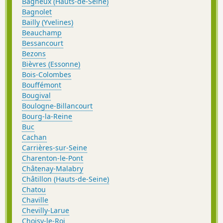
Bagneux (Hauts-de-Seine)
Bagnolet
Bailly (Yvelines)
Beauchamp
Bessancourt
Bezons
Bièvres (Essonne)
Bois-Colombes
Bouffémont
Bougival
Boulogne-Billancourt
Bourg-la-Reine
Buc
Cachan
Carrières-sur-Seine
Charenton-le-Pont
Châtenay-Malabry
Châtillon (Hauts-de-Seine)
Chatou
Chaville
Chevilly-Larue
Choisy-le-Roi