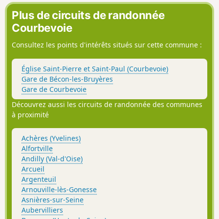
qui porte son nom. La randonnée s'achève le long de la voie
ferrée désaffectée de Petite Ceinture.
Plus de circuits de randonnée
Courbevoie
Consultez les points d'intérêts situés sur cette commune :
Église Saint-Pierre et Saint-Paul (Courbevoie)
Gare de Bécon-les-Bruyères
Gare de Courbevoie
Découvrez aussi les circuits de randonnée des communes
à proximité
Achères (Yvelines)
Alfortville
Andilly (Val-d'Oise)
Arcueil
Argenteuil
Arnouville-lès-Gonesse
Asnières-sur-Seine
Aubervilliers