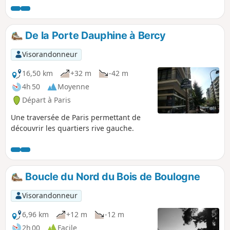
De la Porte Dauphine à Bercy
Visorandonneur
16,50 km
+32 m
-42 m
4h 50
Moyenne
Départ à Paris
Une traversée de Paris permettant de
découvrir les quartiers rive gauche.
Boucle du Nord du Bois de Boulogne
Visorandonneur
6,96 km
+12 m
-12 m
2h 00
Facile