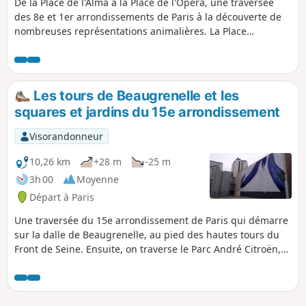
De la Place de l'Alma à la Place de l'Opéra, une traversée
des 8e et 1er arrondissements de Paris à la découverte de
nombreuses représentations animalières. La Place
Vendôme, à l'architecture caractéristique du début du
XVIIIe siècle, et sa colonne centrale richement décorée
constituent le point d'orgue de cet itinéraire urbain.
Les tours de Beaugrenelle et les
squares et jardins du 15e arrondissement
Visorandonneur
10,26 km
+28 m
-25 m
3h 00
Moyenne
Départ à Paris
Une traversée du 15e arrondissement de Paris qui démarre
sur la dalle de Beaugrenelle, au pied des hautes tours du
Front de Seine. Ensuite, on traverse le Parc André Citroën,
et on déambule dans les rues et les multiples squares de
cet arrondissement. On rend ensuite hommage à Georges
Brassens, dans la rue où il a habité puis dans le grand parc