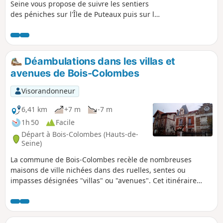
Seine vous propose de suivre les sentiers
des péniches sur l'Île de Puteaux puis sur la
rive Est de la Seine dans un cadre très
agréable et arboré jusqu'à la passerelle de
l'Avre. L'itinéraire de retour, plus urbain,
vous emmène sur les hauts de Saint-Cloud
Déambulations dans les villas et
(belles vues sur Paris et la Défense), permet
avenues de Bois-Colombes
de découvrir le Parc du Château et le
quartier historique animé du centre de
Visorandonneur
Suresnes avant de rejoindre l'Île de Puteaux
par la passerelle François Coty.
6,41 km
+7 m
-7 m
1h 50
Facile
Départ à Bois-Colombes (Hauts-de-
Seine)
La commune de Bois-Colombes recèle de nombreuses
maisons de ville nichées dans des ruelles, sentes ou
impasses désignées "villas" ou "avenues". Cet itinéraire
urbain parcourt un certain nombre de ces voies, à la
découverte des charmes d'un habitat spacieux et à
l'architecture diversifiée.