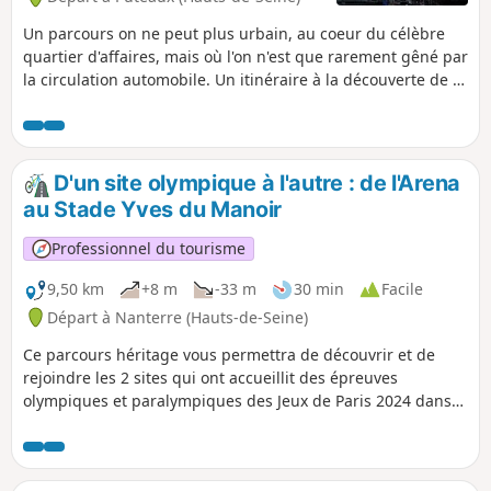
Un parcours on ne peut plus urbain, au coeur du célèbre
quartier d'affaires, mais où l'on n'est que rarement gêné par
la circulation automobile. Un itinéraire à la découverte de la
hardiesse architecturale et de la diversité inventive des
nombreuses tours qui s'élèvent jusqu'à plus de 200 mètres.
Une promenade à effectuer de préférence en dehors des
journées travaillées.
D'un site olympique à l'autre : de l'Arena
au Stade Yves du Manoir
Professionnel du tourisme
9,50 km
+8 m
-33 m
30 min
Facile
Départ à Nanterre (Hauts-de-Seine)
Ce parcours héritage vous permettra de découvrir et de
rejoindre les 2 sites qui ont accueillit des épreuves
olympiques et paralympiques des Jeux de Paris 2024 dans
les Hauts-de-Seine : Paris La Défense Aréna de Nanterre et
le Stade Yves du Manoir de Colombes. Né d'une
collaboration entre l’Office de Tourisme de Nanterre,