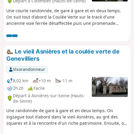
Départ à Colombes (Hauts-de-Seine)
Une courte randonnée, de gare à gare et en deux temps.
On suit tout d'abord la Coulée Verte sur le tracé d'une
ancienne voie ferrée désaffectée puis une promenade
verte, toutes deux aménagées pour les piétons. Ensuite, on
parcourt les rues et les ruelles à la découverte d'une
architecture résidentielle diversifiée.
Le vieil Asnières et la coulée verte de
Genevilliers
Visorandonneur
8,02 km
+10 m
-11 m
2h 20
Facile
Départ à Asnières-sur-Seine (Hauts-
de-Seine)
Une randonnée de gare à gare et en deux temps. On
zigzague tout d'abord dans le vieil Asnières, au gré des
squares et à la rencontre d'un riche patrimoine. Ensuite, on
parcourt les allées de la coulée verte de Gennevilliers qui se