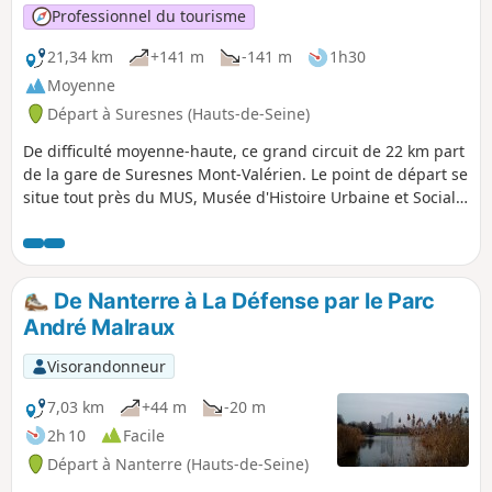
Professionnel du tourisme
21,34 km
+141 m
-141 m
1h30
Moyenne
Départ à Suresnes (Hauts-de-Seine)
De difficulté moyenne-haute, ce grand circuit de 22 km part
de la gare de Suresnes Mont-Valérien. Le point de départ se
situe tout près du MUS, Musée d'Histoire Urbaine et Sociale
de Suresnes, qui est une introduction idéale aux paysages
urbains que vous allez rencontrer tout au long de ce
parcours. Du Puteaux des années 30 en passant par le Mont
Valérien, le vignoble de Suresnes, la Cité-Jardins et les
De Nanterre à La Défense par le Parc
Tours Nuage bordées par le parc André Malraux à
André Malraux
Nanterre, c'est tout un pan de l'histoire du XXe siècle qui se
déroule sous vos yeux grâce à ces témoignages
Visorandonneur
exceptionnels du passé.
7,03 km
+44 m
-20 m
2h 10
Facile
Départ à Nanterre (Hauts-de-Seine)