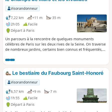
de bistrots, mais plus de bancs ombragés.
Visorandonneur
7,22 km
+11 m
-35 m
2h 05
Facile
Départ à Paris
Un parcours à la rencontre de quelques monuments
célèbres de Paris sur les deux rives de la Seine. On traverse
de nombreux jardins, certains bien connus et fréquentés,
d'autres plus secrets et offrant un calme appréciable.
Le bestiaire du Faubourg Saint-Honoré
Visorandonneur
6,57 km
+9 m
-7 m
1h 55
Facile
Départ à Paris