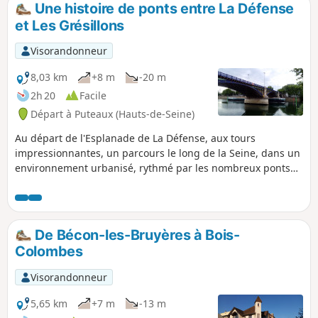
l’OMEPS et les villes de Nanterre et Colombes à l’occasion
Une histoire de ponts entre La Défense
des Jeux olympiques et paralympiques de Paris 2024, ce
et Les Grésillons
circuit adapté aux cyclistes débutants vous permettra
également de profiter des bords de Seine. En effet, cette
Visorandonneur
promenade à vélo alterne les constructions contemporaines
et les îlots de verdure insoupçonnés.
8,03 km
+8 m
-20 m
2h 20
Facile
Départ à Puteaux (Hauts-de-Seine)
Au départ de l'Esplanade de La Défense, aux tours
impressionnantes, un parcours le long de la Seine, dans un
environnement urbanisé, rythmé par les nombreux ponts
que l'on emprunte où sous lesquels il faut passer.
De Bécon-les-Bruyères à Bois-
Colombes
Visorandonneur
5,65 km
+7 m
-13 m