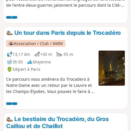
de l'entre-deux-guerres jalonnent le parcours dont la Cité-
Jardin de Suresnes. Le Fort du Mont Valérien apporte une
indéniable touche mémorielle. La fin de la randonnée joue à
saute-mouton avec les voies de chemin de fer.
Un tour dans Paris depuis le Trocadéro
Association / Club / AMM
13,17 km
+30 m
-35 m
3h 50
Moyenne
Départ à Paris
Ce parcours vous amènera du Trocadero à
Notre-Dame avec un retour par le Louvre et
les Champs-Élysées. Vous pouvez le faire à la
journée
Le bestiaire du Trocadéro, du Gros
Caillou et de Chaillot