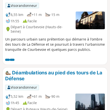
Visorandonneur
6,55 km
+11 m
-15 m
1h 55
Facile
Départ à Courbevoie (Hauts-de-
Seine)
Un parcours urbain sans prétention qui démarre à l'ombre
des tours de La Défense et se poursuit à travers l'urbanisme
tranquille de Courbevoie et quelques parcs publics.
Déambulations au pied des tours de La
Défense
Visorandonneur
5,52 km
+61 m
-90 m
1h 45
Facile
Départ à Puteaux (Hauts-de-Seine)