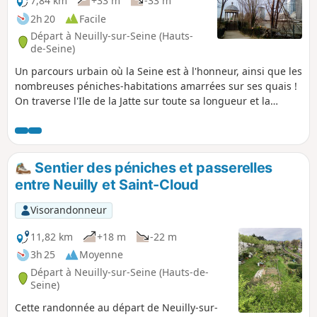
7,84 km
+33 m
-33 m
2h 20
Facile
Départ à Neuilly-sur-Seine (Hauts-
de-Seine)
Un parcours urbain où la Seine est à l'honneur, ainsi que les
nombreuses péniches-habitations amarrées sur ses quais !
On traverse l'Ile de la Jatte sur toute sa longueur et la
randonnée s'achève au pied des tours de La Défense.
Sentier des péniches et passerelles
entre Neuilly et Saint-Cloud
Visorandonneur
11,82 km
+18 m
-22 m
3h 25
Moyenne
Départ à Neuilly-sur-Seine (Hauts-de-
Seine)
Cette randonnée au départ de Neuilly-sur-