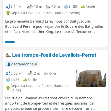
8,14 km
+13 m
-13 m
2h 20
Facile
Départ à Levallois-Perret (Hauts-de-Seine)
La promenade Bernard Lafay nous conduit jusqu'au
Boulevard Pereire pour rejoindre le Square des Batignolles
et le Parc Martin Luther King. Le retour s'effectue en
empruntant squares, passages et ruelles. Au cours de la
randonnée on découvre quelques fresques murales
intéressantes et une architecture contemporaine originale.
Les trompe-l'oeil de Levallois-Perret
Visorandonneur
5,62 km
+2 m
-5 m
1h 35
Facile
Départ à Levallois-Perret (Hauts-de-
Seine)
Les rue de Levallois-Perret sont ornées d'un nombre
important de trompe-l’œil et de fresques murales. Ce
parcours urbain se propose d'en faire découvrir une