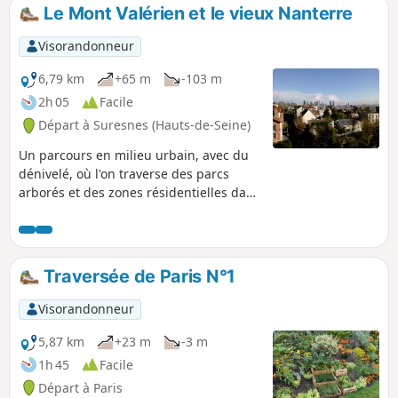
Champs-Élysées.
Le Mont Valérien et le vieux Nanterre
Visorandonneur
6,79 km
+65 m
-103 m
2h 05
Facile
Départ à Suresnes (Hauts-de-Seine)
Un parcours en milieu urbain, avec du
dénivelé, où l'on traverse des parcs
arborés et des zones résidentielles dans
le vieux Nanterre. Au menu, de
nombreux points de vue sur Paris et les
grands ensembles du Val de Seine, un
passage mémoriel au Fort du Mont
Traversée de Paris N°1
Valérien, un ancien moulin à vent et une
ancienne grange.
Visorandonneur
5,87 km
+23 m
-3 m
1h 45
Facile
Départ à Paris