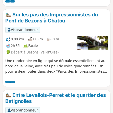
faufile dans un cadre très urbanisé.
Sur les pas des Impressionnistes du
Pont de Bezons à Chatou
Visorandonneur
8,88 km
+13 m
-8 m
2h 35
Facile
Départ à Bezons (Val-d'Oise)
Une randonnée en ligne qui se déroule essentiellement au
bord de la Seine, avec très peu de voies goudronnées. On
pourra déambuler dans deux "Parcs des Impressionnistes",
celui de Rueil-Malmaison et celui de Chatou.
Entre Levallois-Perret et le quartier des
Batignolles
Visorandonneur