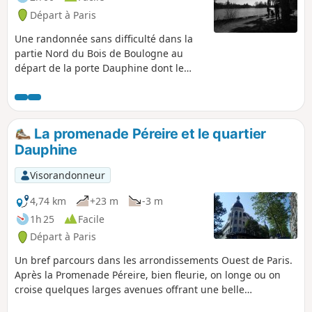
Départ à Paris
Une randonnée sans difficulté dans la
partie Nord du Bois de Boulogne au
départ de la porte Dauphine dont le
parcours vous emmènera vers plusieurs
lieux remarquables : pointe du Lac
Inférieur, "diagonale des ruisseaux"
(GR®1), entrée du parc de Bagatelle,
La promenade Péreire et le quartier
mare Saint James et enfin le "Vaisseau
Dauphine
de Verre" de Frank Gehry (bâtiment de
la Fondation Vuitton), avant de
Visorandonneur
retourner à votre point de départ.
4,74 km
+23 m
-3 m
1h 25
Facile
Départ à Paris
Un bref parcours dans les arrondissements Ouest de Paris.
Après la Promenade Péreire, bien fleurie, on longe ou on
croise quelques larges avenues offrant une belle
perspective de l'Arc de Triomphe de l'Étoile.