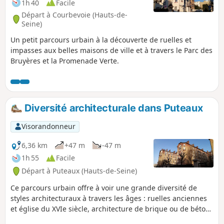
1h 40
Facile
Départ à Courbevoie (Hauts-de-
Seine)
Un petit parcours urbain à la découverte de ruelles et
impasses aux belles maisons de ville et à travers le Parc des
Bruyères et la Promenade Verte.
Diversité architecturale dans Puteaux
Visorandonneur
6,36 km
+47 m
-47 m
1h 55
Facile
Départ à Puteaux (Hauts-de-Seine)
Ce parcours urbain offre à voir une grande diversité de
styles architecturaux à travers les âges : ruelles anciennes
et église du XVIe siècle, architecture de brique ou de béton
de l'entre-deux-guerres et hautes tours au parois de verre