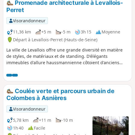
Promenade architecturale à Levallois-
Perret
Visorandonneur
11,36 km
+5 m
-5 m
3h 15
Moyenne
Départ à Levallois-Perret (Hauts-de-Seine)
La ville de Levallois offre une grande diversité en matière
de styles, de matériaux et de standing. D'élégants
immeubles d'allure haussmannienne côtoient d'anciens
bâtiments industriels ou les premiers logements sociaux
des années 1960 aux façades de briques souvent
agrémentées de motifs en céramique. Aujourd'hui, la ville
accueille nombre de sièges sociaux et d'immeubles de
Coulée verte et parcours urbain de
bureaux, tandis que de nouvelles grandes résidences
Colombes à Asnières
modernes entourées d'espaces verts se multiplient.
Visorandonneur
5,78 km
+11 m
-10 m
1h 40
Facile