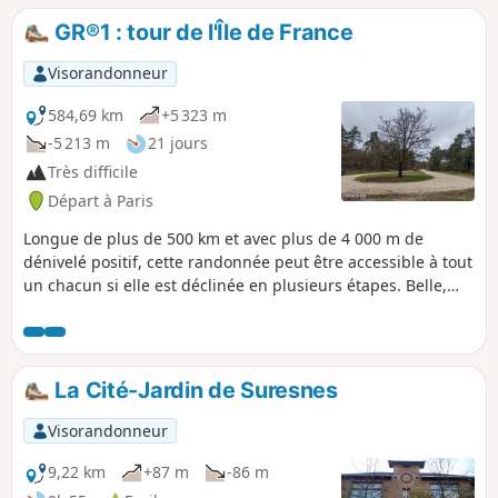
comme le Parc de Saint-Cloud, le Bois
GR®1 : tour de l'Île de France
de Boulogne ou encore la Forêt de
Marly. Elle passe aussi près de quelques
Visorandonneur
monuments remarquables et près de
plusieurs endroits de charme comme le
584,69 km
+5 323 m
village de Marnes-la-Coquette.
-5 213 m
21 jours
Très difficile
Départ à Paris
Longue de plus de 500 km et avec plus de 4 000 m de
dénivelé positif, cette randonnée peut être accessible à tout
un chacun si elle est déclinée en plusieurs étapes. Belle,
campagnarde et assez proche de Paris, elle peut convenir à
tous ceux qui veulent s'essayer à la randonnée. Les points
d'intérêt sont très nombreux autour de cette randonnée.
Les férus d'histoire et de patrimoine mais aussi de nature y
La Cité-Jardin de Suresnes
trouveront leur compte.
Visorandonneur
9,22 km
+87 m
-86 m