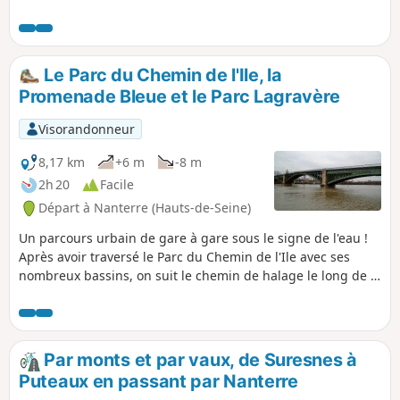
trentaine, en déambulant dans les rues au cordeau de cette
ville et en traversant certains de ses jardins publics.
Le Parc du Chemin de l'Ile, la
Promenade Bleue et le Parc Lagravère
Visorandonneur
8,17 km
+6 m
-8 m
2h 20
Facile
Départ à Nanterre (Hauts-de-Seine)
Un parcours urbain de gare à gare sous le signe de l'eau !
Après avoir traversé le Parc du Chemin de l'Ile avec ses
nombreux bassins, on suit le chemin de halage le long de la
Seine. Deux incursions dans la Parc Lagravère complètent le
tableau.
Par monts et par vaux, de Suresnes à
Puteaux en passant par Nanterre