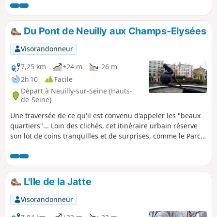
du quartier de La Défense.
Du Pont de Neuilly aux Champs-Elysées
Visorandonneur
7,25 km
+24 m
-26 m
2h 10
Facile
Départ à Neuilly-sur-Seine (Hauts-
de-Seine)
Une traversée de ce qu'il est convenu d'appeler les "beaux
quartiers"... Loin des clichés, cet itinéraire urbain réserve
son lot de coins tranquilles et de surprises, comme le Parc
de la Folie Saint-James ou la brève Promenade Péreire. Des
édifices du XVIIIe ou XIXe siècles jalonnent le parcours
avant d'atteindre les très courus Arc de triomphe de l'Étoile
et Avenue des Champs-Élysées.
L'Ile de la Jatte
Visorandonneur