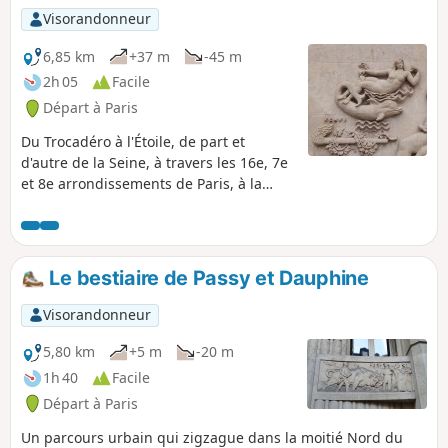
Visorandonneur
6,85 km
+37 m
-45 m
2h 05
Facile
Départ à Paris
Du Trocadéro à l'Étoile, de part et
d'autre de la Seine, à travers les 16e, 7e
et 8e arrondissements de Paris, à la
découverte de représentations
animalières. À lui seul, l'Arc de Triomphe
de l'Étoile en comprend un très grand
nombre !
Le bestiaire de Passy et Dauphine
Visorandonneur
5,80 km
+5 m
-20 m
1h 40
Facile
Départ à Paris
Un parcours urbain qui zigzague dans la moitié Nord du