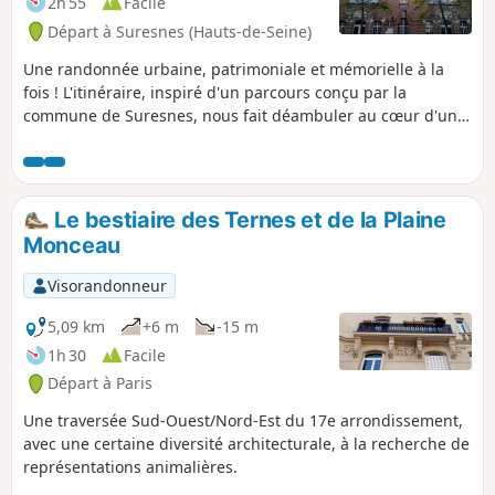
2h 55
Facile
Départ à Suresnes (Hauts-de-Seine)
Une randonnée urbaine, patrimoniale et mémorielle à la
fois ! L'itinéraire, inspiré d'un parcours conçu par la
commune de Suresnes, nous fait déambuler au cœur d'une
cité-jardin à l'architecture typique des années 1930, dont la
construction répondait aux motivations sociales du maire
de l'époque, Henri Sellier. Plusieurs lieux de mémoire
jalonnent également cette randonnée, dont le Fort du Mont
Le bestiaire des Ternes et de la Plaine
Valérien.
Monceau
Visorandonneur
5,09 km
+6 m
-15 m
1h 30
Facile
Départ à Paris
Une traversée Sud-Ouest/Nord-Est du 17e arrondissement,
avec une certaine diversité architecturale, à la recherche de
représentations animalières.