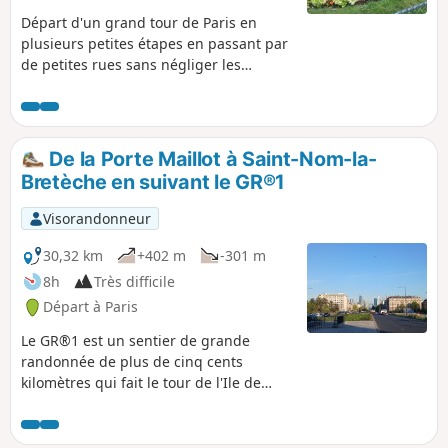
Départ d'un grand tour de Paris en
plusieurs petites étapes en passant par
de petites rues sans négliger les
Monuments. Ici parcours N°1 de la
Porte Maillot à la Place Clichy. Passage
dans "les beaux quartiers" de la
Capitale, le 16° arrondissement, l'Arc de
De la Porte Maillot à Saint-Nom-la-
triomphe que l'on peut visiter puis le
Bretèche en suivant le GR®1
célèbre Parc de Monceau, une église
orthodoxe et pour finir, la place Clichy.
Visorandonneur
30,32 km
+402 m
-301 m
8h
Très difficile
Départ à Paris
Le GR®1 est un sentier de grande
randonnée de plus de cinq cents
kilomètres qui fait le tour de l'Ile de
France. Cette portion en est la première
partie. Longue de trente kilomètres, elle
traverse de nombreux parcs et forêts