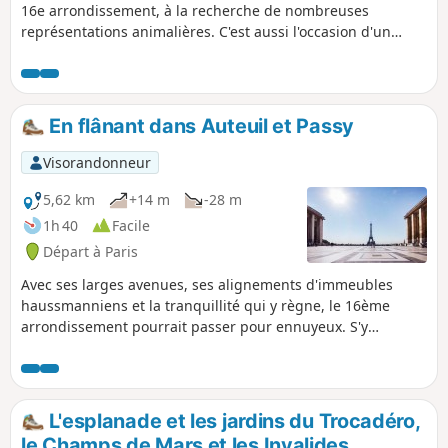
16e arrondissement, à la recherche de nombreuses
représentations animalières. C'est aussi l'occasion d'un
hommage à Victor Hugo, avec un passage là où il vécut,
dans l'avenue qui portait son nom de son vivant.
En flânant dans Auteuil et Passy
Visorandonneur
5,62 km
+14 m
-28 m
1h 40
Facile
Départ à Paris
Avec ses larges avenues, ses alignements d'immeubles
haussmanniens et la tranquillité qui y règne, le 16ème
arrondissement pourrait passer pour ennuyeux. S'y
promener y est pourtant très agréable non seulement parce
que l'ombre du platane et du marronnier y est
omniprésente mais aussi parce que la ville sait, derrière les
apparences, se faire diverse et surprenante. Dans le
L'esplanade et les jardins du Trocadéro,
fameux triangle Neuilly-Auteuil-Passy, on rencontre moins
le Champs de Mars et les Invalides