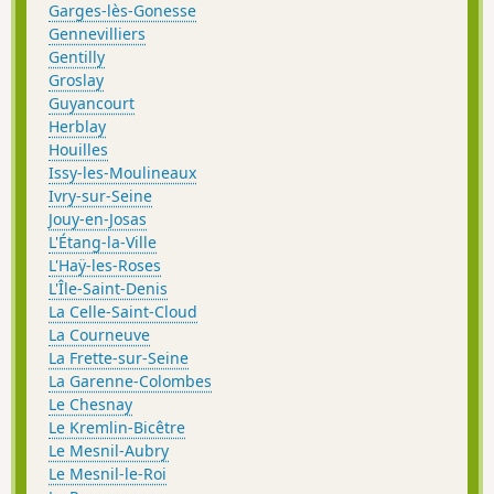
Garges-lès-Gonesse
Gennevilliers
Gentilly
Groslay
Guyancourt
Herblay
Houilles
Issy-les-Moulineaux
Ivry-sur-Seine
Jouy-en-Josas
L'Étang-la-Ville
L'Haÿ-les-Roses
L'Île-Saint-Denis
La Celle-Saint-Cloud
La Courneuve
La Frette-sur-Seine
La Garenne-Colombes
Le Chesnay
Le Kremlin-Bicêtre
Le Mesnil-Aubry
Le Mesnil-le-Roi