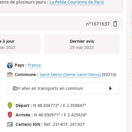
rance de plusieurs jours :
La Petite Couronne de Paris
n°
1671637
e à jour
Dernier avis
mai 2023
29 mai 2023
Pays :
France
Commune :
Saint-Denis (Seine-Saint-Denis)
(93210)
Y aller en transports en commun
Départ :
N 48.936773° / E 2.358847°
Arrivée :
N 48.930971° / E 2.425624°
Carte(s) IGN :
Ref. 2314OT, 2413OT