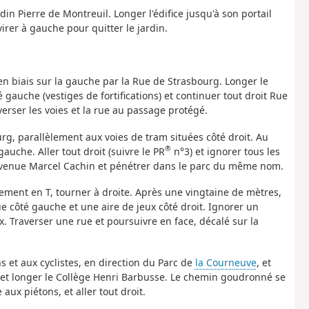
in Pierre de Montreuil. Longer l'édifice jusqu'à son portail
irer à gauche pour quitter le jardin.
r en biais sur la gauche par la Rue de Strasbourg. Longer le
 gauche (vestiges de fortifications) et continuer tout droit Rue
erser les voies et la rue au passage protégé.
ourg, parallèlement aux voies de tram situées côté droit. Au
®
auche. Aller tout droit (suivre le PR
n°3) et ignorer tous les
l'Avenue Marcel Cachin et pénétrer dans le parc du même nom.
sement en T, tourner à droite. Après une vingtaine de mètres,
e côté gauche et une aire de jeux côté droit. Ignorer un
x. Traverser une rue et poursuivre en face, décalé sur la
 et aux cyclistes, en direction du Parc de
la Courneuve
, et
e et longer le Collège Henri Barbusse. Le chemin goudronné se
aux piétons, et aller tout droit.