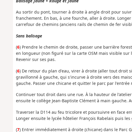
Balisage Jaune + Rouge et Jaune
Au sortir du pont, tourner à droite à angle droit pour suivr
franchement. En bas, à une fourche, aller à droite. Longer
carrefour de chemins (anciens rails de chemin de fer visibl
Sans balisage
(
6
) Prendre le chemin de droite, passer une barrière forest
en longueur (non figuré sur la carte OSM mais visible sur 
Revenir sur ses pas.
(
6
) De retour du plan d'eau, virer à droite (aller tout droit s
gravillonné à gauche, qui s'incurve à droite vers des maison
gauche. Passer une chicane et quitter le parc par l'entrée 
Continuer tout droit dans une rue. À la hauteur de l'atel
ensuite le collège Jean-Baptiste Clément à main gauche. Au
Traverser la D114 au feu tricolore et poursuivre en face en
Longer ensuite le lycée hôtelier François Rabelais puis les 
(
7
) Entrer immédiatement à droite (chicane) dans le Parc 