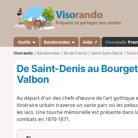
V
i
s
o
r
a
Outils
Randonnées
Aide ↗
Viso
rando
Pre
n
Visorando
Randonnées
Ile-de-France
Seine-Saint-Denis
Saint-
d
o
De Saint-Denis au Bourget
Valbon
Au départ d'un des chefs-d’œuvre de l'art gothique en
itinéraire urbain traverse un vaste parc où les pelous
les lacs. Une touche mémorielle est présente dans 
combats en 1870-1871.