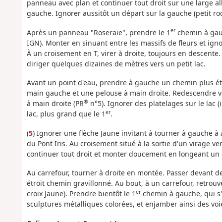
panneau avec plan et continuer tout droit sur une large all
gauche. Ignorer aussitôt un départ sur la gauche (petit r
er
Après un panneau "Roseraie", prendre le 1
chemin à gauc
IGN). Monter en sinuant entre les massifs de fleurs et igno
À un croisement en T, virer à droite, toujours en descente
diriger quelques dizaines de mètres vers un petit lac.
Avant un point d'eau, prendre à gauche un chemin plus étr
main gauche et une pelouse à main droite. Redescendre vers 
®
à main droite (PR
n°5). Ignorer des platelages sur le lac (i
er
lac, plus grand que le 1
.
(
5
) Ignorer une flèche Jaune invitant à tourner à gauche à 
du Pont Iris. Au croisement situé à la sortie d'un virage ver
continuer tout droit et monter doucement en longeant un
Au carrefour, tourner à droite en montée. Passer devant d
étroit chemin gravillonné. Au bout, à un carrefour, retrouv
er
croix Jaune). Prendre bientôt le 1
chemin à gauche, qui s'i
sculptures métalliques colorées, et enjamber ainsi des voi