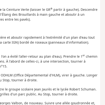
®
e la Ceinture Verte (laisser le GR
partir à gauche). Descendre
 l'Étang des Brouillards à main gauche et aboutir à un
es entre les pavés).
ière et aboutir rapidement à l'extrémité d'un plan d'eau tout
la carte IGN) bordé de roseaux (panneaux d'information).
er
i l'on a évité l'aller-retour au plan d'eau). Prendre le 1
chemin
s. À l'abord de celles-ci, à une intersection, tourner à
n°15.
ier ODHLM (Office Départemental d'HLM), virer à gauche. Longer
 Stop, tourner à droite.
tre le groupe scolaire Jean Jaurès et le lycée Robert Schuman.
grilles d'un parc public. Au Stop, tourner à droite.
Georges Valbon, de nouveau. Suivre une allée goudronnée et,