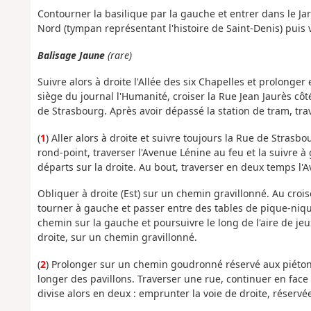
Contourner la basilique par la gauche et entrer dans le Jard
Nord (tympan représentant l'histoire de Saint-Denis) puis v
Balisage Jaune
(rare)
Suivre alors à droite l'Allée des six Chapelles et prolonge
siège du journal l'Humanité, croiser la Rue Jean Jaurès côté
de Strasbourg. Après avoir dépassé la station de tram, trav
(
1
) Aller alors à droite et suivre toujours la Rue de Strasb
rond-point, traverser l'Avenue Lénine au feu et la suivre à g
départs sur la droite. Au bout, traverser en deux temps 
Obliquer à droite (Est) sur un chemin gravillonné. Au croi
tourner à gauche et passer entre des tables de pique-niqu
chemin sur la gauche et poursuivre le long de l'aire de jeu
droite, sur un chemin gravillonné.
(
2
) Prolonger sur un chemin goudronné réservé aux piétons
longer des pavillons. Traverser une rue, continuer en fac
divise alors en deux : emprunter la voie de droite, réservée 