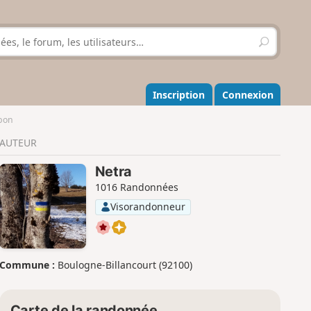
R
e
c
h
e
Inscription
Connexion
r
c
lbon
h
AUTEUR
e
r
Netra
1016 Randonnées
Visorandonneur
Commune :
Boulogne-Billancourt (92100)
Carte de la randonnée