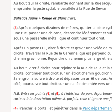
Au bout (sur la droite, rambarde donnant sur la Rue Jacque
emprunter la piste cyclable parallèle à la Rue de Sevran.
Balisage Jaune + Rouge et Blanc
(rare)
(
3
) Après quelques dizaines de mètres, quitter la piste cyc
une rue, passer une chicane, descendre légèrement et sui
sous une passerelle métallique et continuer tout droit.
Après un poste EDF, virer à droite et gravir une volée de
droite. Traverser la Rue de la Garenne, qui est perpendicu
chemin gravillonné. Rejoindre un chemin plus large et le s
Au bout, virer à droite pour rejoindre la Rue de Falla et l
droite, continuer tout droit sur un étroit chemin goudron
Salengro, la suivre à droite et dépasser un arrêt de bus. A
côté, poursuivre tout droit sur une allée cimentée vers un 
N.B. Entre les points (
4
) et (
6
), à l'intérieur du parc départemen
carte et à la description même si, parfois, celle-ci ignore une
(
4
) Franchir le portail et pénétrer dans le
Parc départemen