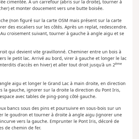
ée cimentée. À un carrefour (abris sur la droite), tourner à
ocher) et monter doucement vers une butte boisée.
he (non figuré sur la carte OSM mais présent sur la carte
rer des escaliers sur les côtés. Après un replat, redescendre.
. Au croisement suivant, tourner à gauche à angle aigu et se
oit qui devient vite gravillonné. Cheminer entre un bois à
le petit lac. Arrivé au bord, virer à gauche et longer le lac
ème
nterdits d'accès en hiver) et aller tout droit jusqu'à un 2
angle aigu et longer le Grand Lac à main droite, en direction
s la gauche, ignorer sur la droite la direction du Pont Iris,
 espace avec tables de ping-pong côté gauche.
eux bancs sous des pins et poursuivre en sous-bois sur un
er le goudron et tourner à droite à angle aigu (ignorer une
ncurve vers la gauche. Emprunter le Pont Iris, décoré de
es de chemin de fer.