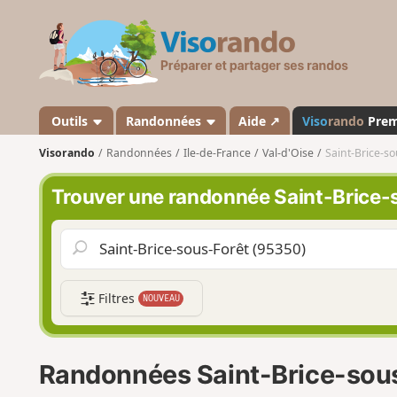
V
i
s
o
r
a
Outils
Randonnées
Aide ↗
Viso
rando
Pre
n
Visorando
Randonnées
Ile-de-France
Val-d'Oise
Saint-Brice-so
d
o
Trouver une randonnée Saint-Brice-
Filtres
NOUVEAU
Randonnées Saint-Brice-sou