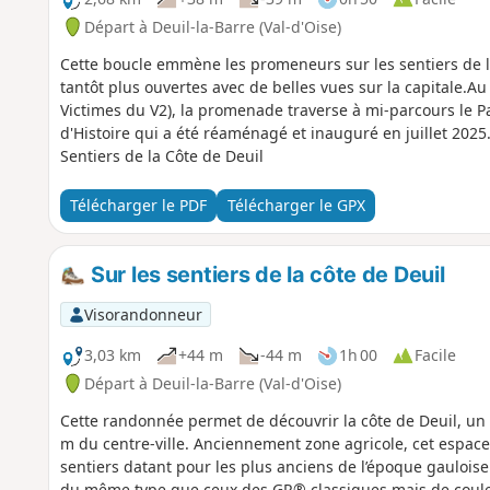
Départ à Deuil-la-Barre (Val-d'Oise)
Cette boucle emmène les promeneurs sur les sentiers de l
tantôt plus ouvertes avec de belles vues sur la capitale.A
Victimes du V2), la promenade traverse à mi-parcours le 
d'Histoire qui a été réaménagé et inauguré en juillet 2025
Sentiers de la Côte de Deuil
Télécharger le PDF
Télécharger le GPX
Sur les sentiers de la côte de Deuil
Visorandonneur
3,03 km
+44 m
-44 m
1h 00
Facile
Départ à Deuil-la-Barre (Val-d'Oise)
Cette randonnée permet de découvrir la côte de Deuil, un 
m du centre-ville. Anciennement zone agricole, cet espace
sentiers datant pour les plus anciens de l’époque gaulois
du même type que ceux des GR® classiques mais de coule