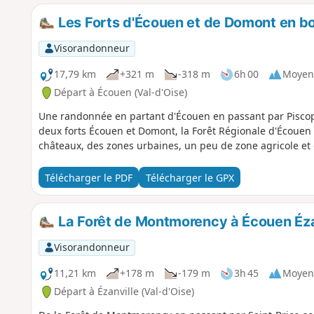
Les Forts d'Écouen et de Domont en b
Visorandonneur
17,79 km
+321 m
-318 m
6h 00
Moyen
Départ à Écouen (Val-d'Oise)
Une randonnée en partant d'Écouen en passant par Piscop et 
deux forts Écouen et Domont, la Forêt Régionale d'Écouen
châteaux, des zones urbaines, un peu de zone agricole et d
Télécharger le PDF
Télécharger le GPX
La Forêt de Montmorency à Écouen Éza
Visorandonneur
11,21 km
+178 m
-179 m
3h 45
Moyen
Départ à Ézanville (Val-d'Oise)