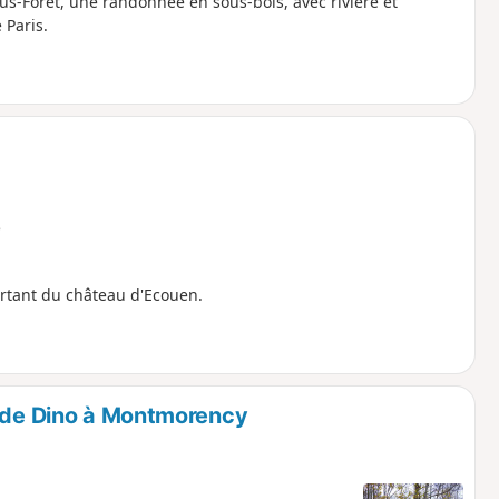
s-Forêt, une randonnée en sous-bois, avec rivière et
 Paris.
e
artant du château d'Ecouen.
c de Dino à Montmorency