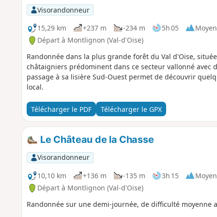
Visorandonneur
15,29 km
+237 m
-234 m
5h 05
Moyen
Départ à Montlignon (Val-d'Oise)
Randonnée dans la plus grande forêt du Val d'Oise, situé
châtaigniers prédominent dans ce secteur vallonné avec de
passage à sa lisière Sud-Ouest permet de découvrir quel
local.
Télécharger le PDF
Télécharger le GPX
Le Château de la Chasse
Visorandonneur
10,10 km
+136 m
-135 m
3h 15
Moyen
Départ à Montlignon (Val-d'Oise)
Randonnée sur une demi-journée, de difficulté moyenne a