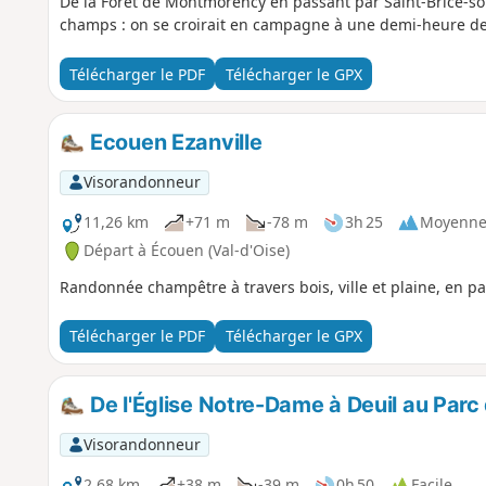
De la Forêt de Montmorency en passant par Saint-Brice-sou
champs : on se croirait en campagne à une demi-heure de
Télécharger le PDF
Télécharger le GPX
Ecouen Ezanville
Visorandonneur
11,26 km
+71 m
-78 m
3h 25
Moyenn
Départ à Écouen (Val-d'Oise)
Randonnée champêtre à travers bois, ville et plaine, en p
Télécharger le PDF
Télécharger le GPX
De l'Église Notre-Dame à Deuil au Par
Visorandonneur
2,68 km
+38 m
-39 m
0h 50
Facile