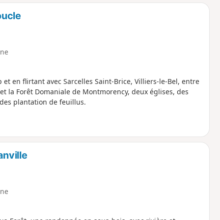
o
a
oucle
i
m
p
ne
en flirtant avec Sarcelles Saint-Brice, Villiers-le-Bel, entre
 et la Forêt Domaniale de Montmorency, deux églises, des
es plantation de feuillus.
nville
ne