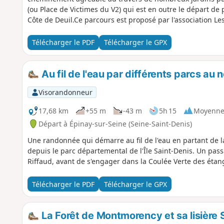
(ou Place de Victimes du V2) qui est en outre le départ de 
Côte de Deuil.Ce parcours est proposé par l'association Les
Télécharger le PDF
Télécharger le GPX
Au fil de l'eau par différents parcs au 
Visorandonneur
17,68 km
+55 m
-43 m
5h 15
Moyenn
Départ à Épinay-sur-Seine (Seine-Saint-Denis)
Une randonnée qui démarre au fil de l'eau en partant de la
depuis le parc départemental de l'Île Saint-Denis. Un pass
Riffaud, avant de s'engager dans la Coulée Verte des éta
Télécharger le PDF
Télécharger le GPX
La Forêt de Montmorency et sa lisière