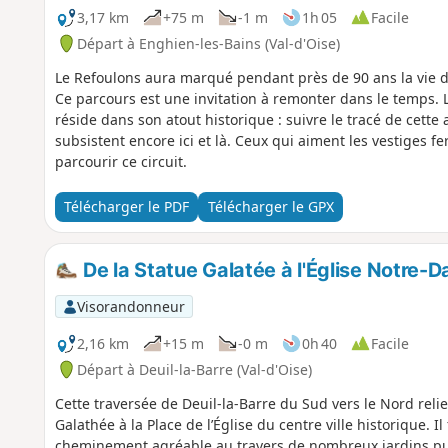
3,17 km
+75 m
-1 m
1h 05
Facile
Départ à Enghien-les-Bains (Val-d'Oise)
Le Refoulons aura marqué pendant près de 90 ans la vie 
Ce parcours est une invitation à remonter dans le temps. L
réside dans son atout historique : suivre le tracé de cette
subsistent encore ici et là. Ceux qui aiment les vestiges fer
parcourir ce circuit.
Télécharger le PDF
Télécharger le GPX
De la Statue Galatée à l'Église Notre-
Visorandonneur
2,16 km
+15 m
-0 m
0h 40
Facile
Départ à Deuil-la-Barre (Val-d'Oise)
Cette traversée de Deuil-la-Barre du Sud vers le Nord relie
Galathée à la Place de l’Église du centre ville historique. 
cheminement agréable au travers de nombreux jardins publi