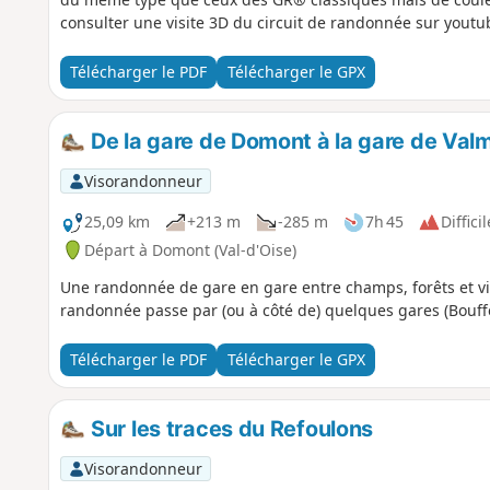
consulter une visite 3D du circuit de randonnée sur youtube
Télécharger le PDF
Télécharger le GPX
De la gare de Domont à la gare de Val
Visorandonneur
25,09 km
+213 m
-285 m
7h 45
Difficil
Départ à Domont (Val-d'Oise)
Une randonnée de gare en gare entre champs, forêts et vil
randonnée passe par (ou à côté de) quelques gares (Bouffém
Télécharger le PDF
Télécharger le GPX
Sur les traces du Refoulons
Visorandonneur