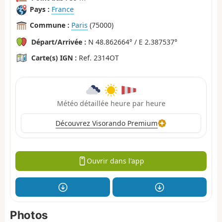
Pays :
France
Commune :
Paris
(75000)
Départ/Arrivée :
N 48.862664° / E 2.387537°
Carte(s) IGN :
Ref. 2314OT
Météo détaillée heure par heure
Découvrez Visorando Premium
Ouvrir dans l'app
Photos