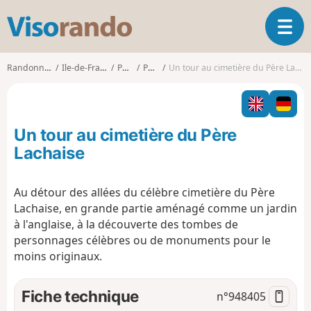
V
O
i
u
s
v
o
Randonnées
Ile-de-France
Paris
Paris
Un tour au cimetière du Père Lachaise
r
r
i
a
r
n
l
d
Un tour au cimetière du Père
a
o
n
Lachaise
a
v
Au détour des allées du célèbre cimetière du Père
i
Lachaise, en grande partie aménagé comme un jardin
g
a
à l'anglaise, à la découverte des tombes de
t
personnages célèbres ou de monuments pour le
i
moins originaux.
o
n
Fiche technique
n°
948405