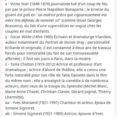
x - Victor Noir (1848-1870) Journaliste tué d'un coup de feu
par par le prince Pierre Napoléon Bonaparte ; le bronze du
gisant est poli en "
un endroit précis que rigoureusement ma
mère m'a défendu de nommer ici
" (comme disait Georges
Brassens), du fait d'une superstition en vogue chez les
couples en mal d'enfants.
y - Oscar Wilde (1854-1900) Écrivain et dramaturge irlandais,
auteur notamment du
Portrait de Dorian Gray
; personnalité
brillante et originale, il est condamné à deux ans de travaux
forcés pour immoralité (du fait de son homosexualité
affichée) ; il finit ses jours à Paris, dans la misère.
z - Tsilla Chelton (1919-2012) Actrice et professeur d'art
dramatique ; actrice d'abord de théâtre, elle a connu une
forte notoriété pour son rôle de Tatie Danielle dans le film
du même nom ; elle a enseigné la comédie à de nombreux
acteurs, dont ceux de la troupe du Splendid (Michel Blanc,
Marie-Anne Chazel, Christian Clavier, Gérard Jugnot, Thierry
Lhermitte).
aa - Yves Montand (1921-1991) Chanteur et acteur, époux de
Simone Signoret.
ab - Simone Signoret (1921-1985) Actrice, épouse d'Yves