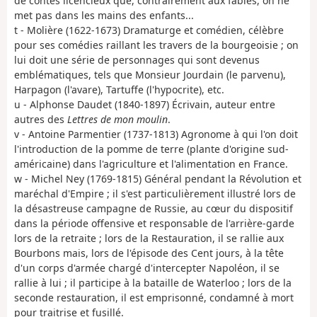
de contes licencieux que, contrairement aux fables, on ne
met pas dans les mains des enfants...
t - Molière (1622-1673) Dramaturge et comédien, célèbre
pour ses comédies raillant les travers de la bourgeoisie ; on
lui doit une série de personnages qui sont devenus
emblématiques, tels que Monsieur Jourdain (le parvenu),
Harpagon (l'avare), Tartuffe (l'hypocrite), etc.
u - Alphonse Daudet (1840-1897) Écrivain, auteur entre
autres des
Lettres de mon moulin
.
v - Antoine Parmentier (1737-1813) Agronome à qui l'on doit
l'introduction de la pomme de terre (plante d'origine sud-
américaine) dans l'agriculture et l'alimentation en France.
w - Michel Ney (1769-1815) Général pendant la Révolution et
maréchal d'Empire ; il s'est particulièrement illustré lors de
la désastreuse campagne de Russie, au cœur du dispositif
dans la période offensive et responsable de l'arrière-garde
lors de la retraite ; lors de la Restauration, il se rallie aux
Bourbons mais, lors de l'épisode des Cent jours, à la tête
d'un corps d'armée chargé d'intercepter Napoléon, il se
rallie à lui ; il participe à la bataille de Waterloo ; lors de la
seconde restauration, il est emprisonné, condamné à mort
pour traitrise et fusillé.