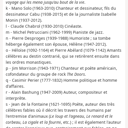
voyage qui les mena jusqu'au bout de la vie
.
k - Mano Solo (1963-2010) Chanteur et dessinateur, fils du
dessinateur Cabu (1938-2015) et de la journaliste Isabelle
Monin (1937-2012).
l - Claude Chabrol (1930-2010) Cinéaste.
m - Michel Petrucciani (1962-1999) Pianiste de jazz.
n - Pierre Desproges (1939-1988) Humoriste ; sa tombe
héberge également son épouse, Hélène (1947-2012).
o - Héloïse (1092-1164) et Pierre Abélard (1079-1142) Amants
célèbres au destin contrarié, qui se retirèrent ensuite dans
les ordres monastiques.
p - Jim Morrison (1943-1971) Chanteur et poète américain,
cofondateur du groupe de rock
The Doors
.
q - Casimir Perier (1777-1832) Homme politique et homme
d'affaires.
r - Alain Bashung (1947-2009) Auteur, compositeur et
interprète.
s - Jean de la Fontaine (1621-1695) Poète, auteur des très
célèbres fables où il décrit les travers des humains par
l'entremise d'animaux (
Le loup et l'agneau
,
Le renard et le
corbeau
,
La cigale et la fourmi
, etc.) ; il est également l'auteur