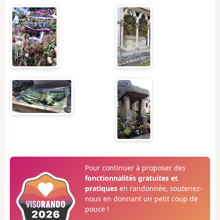
Pour continuer à proposer des
fonctionnalités gratuites et
pratiques
en randonnée, soutenez-
nous en donnant un petit coup de
pouce !