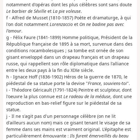
notamment d'opéras dont les plus célèbres sont sans doute
Le barbier de Séville
et
La pie voleuse
.
f - Alfred de Musset (1810-1857) Poète et dramaturge, à qui
l'on doit notamment
Lorenzaccio
et
On ne badine pas avec
l'amour
.
g - Félix Faure (1841-1899) Homme politique, Président de la
République française de 1895 à sa mort, survenue dans des
conditions rocambolesques ; sa tombe est ornée de son
gisant enveloppé dans un drapeau français et un drapeau
russe, qui rappellent son rôle diplomatique dans l'alliance
entre les deux pays à la fin du XIXe siècle.
h - Ignace Hoff (1836-1902) Héros de la guerre de 1870, le
piédestal de sa statue porte la devise "
France, souviens-toi
".
i - Théodore Géricault (1791-1824) Peintre et sculpteur, dont
l'oeuvre la plus connue est
Le radeau de la méduse
, dont une
reproduction en bas-relief figure sur le piédestal de sa
statue.
j - Il ne s'agit pas d'un personnage célèbre (on ne lit
d'ailleurs aucun nom) mais ce gisant tenant le visage de sa
femme dans ses mains est vraiment original. L'épitaphe est
particulièrement émouvante :
Ils furent émerveillés du beau