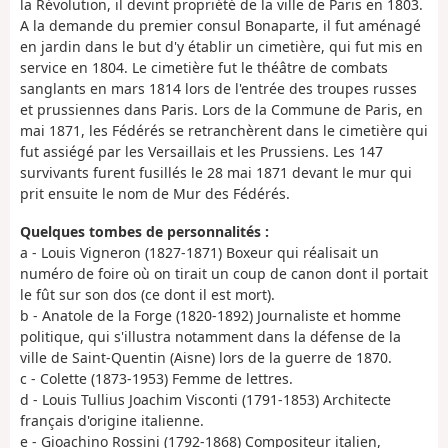
la Révolution, il devint propriété de la ville de Paris en 1803.
A la demande du premier consul Bonaparte, il fut aménagé
en jardin dans le but d'y établir un cimetière, qui fut mis en
service en 1804. Le cimetière fut le théâtre de combats
sanglants en mars 1814 lors de l'entrée des troupes russes
et prussiennes dans Paris. Lors de la Commune de Paris, en
mai 1871, les Fédérés se retranchèrent dans le cimetière qui
fut assiégé par les Versaillais et les Prussiens. Les 147
survivants furent fusillés le 28 mai 1871 devant le mur qui
prit ensuite le nom de Mur des Fédérés.
Quelques tombes de personnalités :
a - Louis Vigneron (1827-1871) Boxeur qui réalisait un
numéro de foire où on tirait un coup de canon dont il portait
le fût sur son dos (ce dont il est mort).
b - Anatole de la Forge (1820-1892) Journaliste et homme
politique, qui s'illustra notamment dans la défense de la
ville de Saint-Quentin (Aisne) lors de la guerre de 1870.
c - Colette (1873-1953) Femme de lettres.
d - Louis Tullius Joachim Visconti (1791-1853) Architecte
français d'origine italienne.
e - Gioachino Rossini (1792-1868) Compositeur italien,