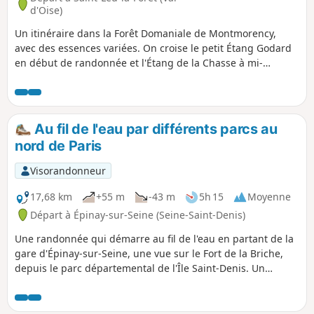
d'Oise)
Un itinéraire dans la Forêt Domaniale de Montmorency,
avec des essences variées. On croise le petit Étang Godard
en début de randonnée et l'Étang de la Chasse à mi-
parcours. Le Château de la Chasse, à proximité de l'étang
du même nom, offre une superbe touche patrimoniale !
Au fil de l'eau par différents parcs au
nord de Paris
Visorandonneur
17,68 km
+55 m
-43 m
5h 15
Moyenne
Départ à Épinay-sur-Seine (Seine-Saint-Denis)
Une randonnée qui démarre au fil de l'eau en partant de la
gare d'Épinay-sur-Seine, une vue sur le Fort de la Briche,
depuis le parc départemental de l'Île Saint-Denis. Un
passage à la Basilique de Saint-Denis, puis au parc
Madeleine Riffaud, avant de s'engager dans la Coulée Verte
des étangs du Parc Départemental Georges Valbon.