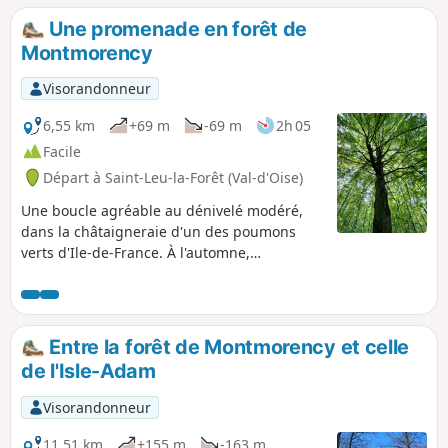
Une promenade en forêt de
Montmorency
Visorandonneur
6,55 km
+69 m
-69 m
2h 05
Facile
Départ à Saint-Leu-la-Forêt (Val-d'Oise)
Une boucle agréable au dénivelé modéré,
dans la châtaigneraie d'un des poumons
verts d'Ile-de-France. À l'automne,
ramassage familial de châtaignes possible.
Entre la forêt de Montmorency et celle
de l'Isle-Adam
Visorandonneur
11,51 km
+155 m
-163 m