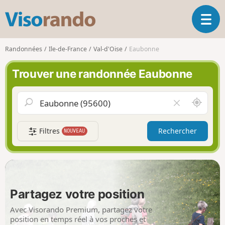
V
O
i
u
s
v
o
Randonnées
Ile-de-France
Val-d'Oise
Eaubonne
r
r
i
a
Trouver une randonnée Eaubonne
r
n
l
d
a
o
A
V
n
u
i
a
t
d
v
Filtres
Rechercher
NOUVEAU
o
e
i
u
r
g
r
l
a
d
e
t
e
c
i
m
h
Partagez votre position
o
o
a
n
i
m
Avec Visorando Premium, partagez votre
p
position en temps réel à vos proches et