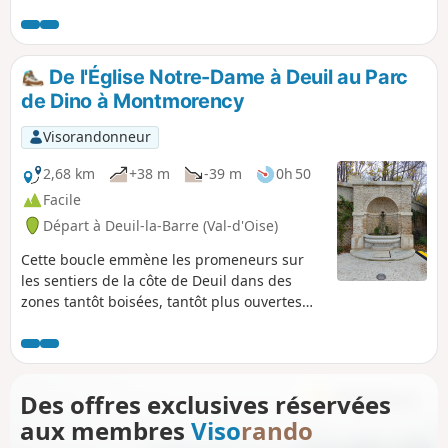
attractivité de ce parcours réside dans son atout
historique : suivre le tracé de cette ancienne voie ferrée où
quelques vestiges subsistent encore ici et là. Ceux qui
aiment les vestiges ferroviaires se feront un véritable plaisir
De l'Église Notre-Dame à Deuil au Parc
de parcourir ce circuit.
de Dino à Montmorency
Visorandonneur
2,68 km
+38 m
-39 m
0h 50
Facile
Départ à Deuil-la-Barre (Val-d'Oise)
Cette boucle emmène les promeneurs sur
les sentiers de la côte de Deuil dans des
zones tantôt boisées, tantôt plus ouvertes
avec de belles vues sur la capitale.Au départ
de l'Église Notre-Dame (Place des Victimes
du V2), la promenade traverse à mi-parcours
le Parc de Dino à Montmorency, un lieu
Des offres exclusives réservées
chargé d'Histoire qui a été réaménagé et
aux membres
Viso
rando
inauguré en juillet 2025.Ce parcours est