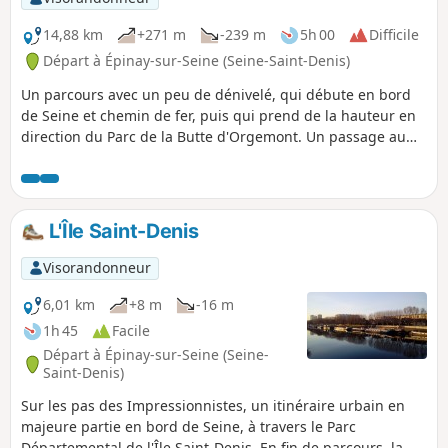
14,88 km
+271 m
-239 m
5h 00
Difficile
Départ à Épinay-sur-Seine (Seine-Saint-Denis)
Un parcours avec un peu de dénivelé, qui débute en bord
de Seine et chemin de fer, puis qui prend de la hauteur en
direction du Parc de la Butte d'Orgemont. Un passage au
Moulin d'Orgemont et le Moulin de Sannois en passant par
la forêt régionale des Buttes du Parisis et le Fort de
Cormeilles. ⚠️ Attention ! Cette randonnée est sans
balisage, bien suivre le descriptif, carte et boussole.
L'Île Saint-Denis
Visorandonneur
6,01 km
+8 m
-16 m
1h 45
Facile
Départ à Épinay-sur-Seine (Seine-
Saint-Denis)
Sur les pas des Impressionnistes, un itinéraire urbain en
majeure partie en bord de Seine, à travers le Parc
Départemental de l'Île Saint-Denis. En fin de parcours, la