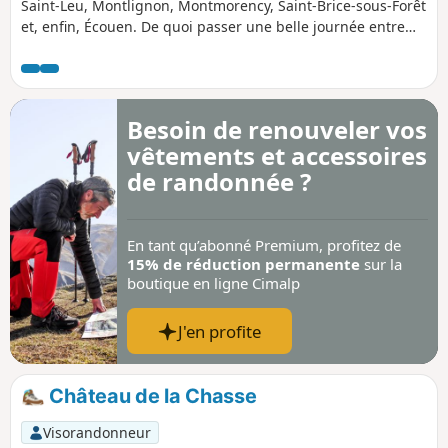
Saint-Leu, Montlignon, Montmorency, Saint-Brice-sous-Forêt
et, enfin, Écouen. De quoi passer une belle journée entre
amis ou en famille, et pourquoi pas un bon restaurant à
Piscop avant de finir ce circuit ? 17/02/2026 : Modification
itinéraire entre (11) et (12) pour éviter rue interdite.
Besoin de renouveler vos
vêtements et accessoires
de randonnée ?
En tant qu’abonné Premium, profitez de
15% de réduction permanente
sur la
boutique en ligne Cimalp
J'en profite
Château de la Chasse
Visorandonneur