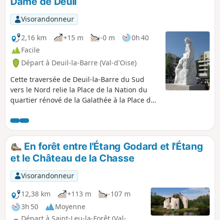
Dame de Deuil
Visorandonneur
2,16 km
+15 m
-0 m
0h 40
Facile
Départ à Deuil-la-Barre (Val-d'Oise)
Cette traversée de Deuil-la-Barre du Sud
vers le Nord relie la Place de la Nation du
quartier rénové de la Galathée à la Place de
l’Église du centre ville historique. Il faut
compter 40 min de marche tranquille.Ce
cheminement agréable au travers de
nombreux jardins publics permet d'atteindre
En forêt entre l'Étang Godard et l'Étang
la Place de l’Église (ou Place de Victimes du
et le Château de la Chasse
V2) qui est en outre le départ de plusieurs
randonnées sur les sentiers de la Côte de
Visorandonneur
Deuil.Ce parcours est proposé par
l'association Les Sentiers de la Côte de Deuil
12,38 km
+113 m
-107 m
3h 50
Moyenne
Départ à Saint-Leu-la-Forêt (Val-