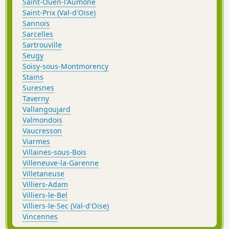
Saint-Ouen-l'Aumône
Saint-Prix (Val-d'Oise)
Sannois
Sarcelles
Sartrouville
Seugy
Soisy-sous-Montmorency
Stains
Suresnes
Taverny
Vallangoujard
Valmondois
Vaucresson
Viarmes
Villaines-sous-Bois
Villeneuve-la-Garenne
Villetaneuse
Villiers-Adam
Villiers-le-Bel
Villiers-le-Sec (Val-d'Oise)
Vincennes