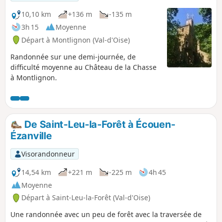
10,10 km
+136 m
-135 m
3h 15
Moyenne
Départ à Montlignon (Val-d'Oise)
Randonnée sur une demi-journée, de
difficulté moyenne au Château de la Chasse
à Montlignon.
De Saint-Leu-la-Forêt à Écouen-
Ézanville
Visorandonneur
14,54 km
+221 m
-225 m
4h 45
Moyenne
Départ à Saint-Leu-la-Forêt (Val-d'Oise)
Une randonnée avec un peu de forêt avec la traversée de