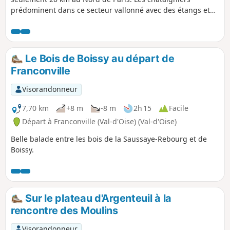
prédominent dans ce secteur vallonné avec des étangs et
des sites historiques. Un passage à sa lisière Sud-Ouest
permet de découvrir quelques éléments intéressants du
patrimoine local.
Le Bois de Boissy au départ de
Franconville
Visorandonneur
7,70 km
+8 m
-8 m
2h 15
Facile
Départ à Franconville (Val-d'Oise) (Val-d'Oise)
Belle balade entre les bois de la Saussaye-Rebourg et de
Boissy.
Sur le plateau d'Argenteuil à la
rencontre des Moulins
Visorandonneur