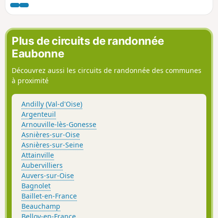
Plus de circuits de randonnée
Eaubonne
Découvrez aussi les circuits de randonnée des communes
à proximité
Andilly (Val-d'Oise)
Argenteuil
Arnouville-lès-Gonesse
Asnières-sur-Oise
Asnières-sur-Seine
Attainville
Aubervilliers
Auvers-sur-Oise
Bagnolet
Baillet-en-France
Beauchamp
Belloy-en-France