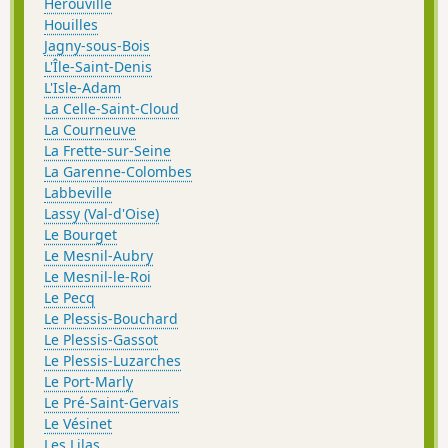
Hérouville
Houilles
Jagny-sous-Bois
L'Île-Saint-Denis
L'Isle-Adam
La Celle-Saint-Cloud
La Courneuve
La Frette-sur-Seine
La Garenne-Colombes
Labbeville
Lassy (Val-d'Oise)
Le Bourget
Le Mesnil-Aubry
Le Mesnil-le-Roi
Le Pecq
Le Plessis-Bouchard
Le Plessis-Gassot
Le Plessis-Luzarches
Le Port-Marly
Le Pré-Saint-Gervais
Le Vésinet
Les Lilas