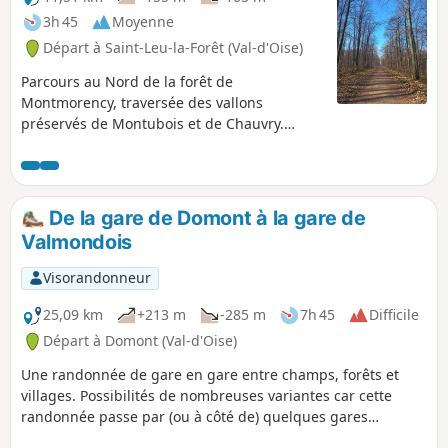
3h 45
Moyenne
Départ à Saint-Leu-la-Forêt (Val-d'Oise)
Parcours au Nord de la forêt de
Montmorency, traversée des vallons
préservés de Montubois et de Chauvry.
Points de vue vers la Vallée de l'Oise. Église
et maisons à colombages à Villiers-Adam,
calvaire, lave-sabot et fontaine à Béthemont-
la-Forêt.
De la gare de Domont à la gare de
Valmondois
Visorandonneur
25,09 km
+213 m
-285 m
7h 45
Difficile
Départ à Domont (Val-d'Oise)
Une randonnée de gare en gare entre champs, forêts et
villages. Possibilités de nombreuses variantes car cette
randonnée passe par (ou à côté de) quelques gares
(Bouffémont - Moisselles, Montsoult - Maffliers, Mériel).