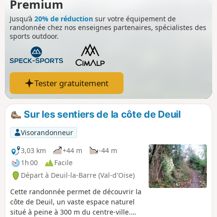
proposé par l'association Les Sentiers de la
Premium
Côte de Deuil
Jusqu’à
20% de réduction
sur votre équipement de
randonnée chez nos enseignes partenaires, spécialistes des
sports outdoor.
Tester gratuitement
Sur les sentiers de la côte de Deuil
Visorandonneur
3,03 km
+44 m
-44 m
1h 00
Facile
Départ à Deuil-la-Barre (Val-d'Oise)
Cette randonnée permet de découvrir la
côte de Deuil, un vaste espace naturel
situé à peine à 300 m du centre-ville.