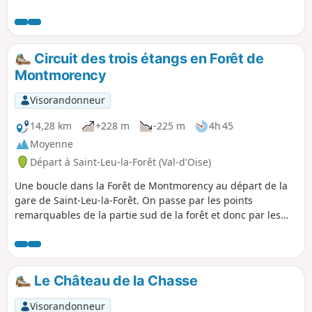
Anciennement zone agricole, cet espace
vert est traversé par de nombreux
sentiers datant pour les plus anciens de
l’époque gauloise. La randonnée est
Circuit des trois étangs en Forêt de
entièrement balisée du même type que
Montmorency
ceux des GR® classiques mais de
couleur Violette. Vous pouvez également
Visorandonneur
consulter une visite 3D du circuit de
randonnée sur youtube ou sur le site
14,28 km
+228 m
-225 m
4h 45
des sentiers de la côte
Moyenne
Départ à Saint-Leu-la-Forêt (Val-d'Oise)
Une boucle dans la Forêt de Montmorency au départ de la
gare de Saint-Leu-la-Forêt. On passe par les points
remarquables de la partie sud de la forêt et donc par les
trois étangs principaux. La partie urbaine ce fait, autant
que possible, par les sentes de Saint-Leu.
Le Château de la Chasse
Visorandonneur