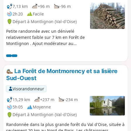
7,13 km
+96 m
-96 m
2h 20
Facile
Départ à Montlignon (Val-d'Oise)
Petite randonnée avec un dénivelé
relativement faible sur 7 km en Forêt de
Montlignon . Ajout modérateur au
08/03/2021 : le descriptif semble ne pas
être suffisant pour suivre cet itinéraire.
Un GPS ou l'application Visorando peut
être utile
La Forêt de Montmorency et sa lisière
Sud-Ouest
Visorandonneur
15,29 km
+237 m
-234 m
5h 05
Moyenne
Départ à Montlignon (Val-d'Oise)
Randonnée dans la plus grande forêt du Val d'Oise, située à
seulement 20 km au Nord de Paris. Les châtaigniers