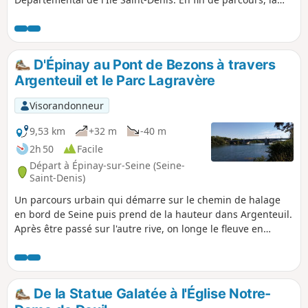
Basilique de Saint-Denis apporte une superbe touche
patrimoniale à cette courte randonnée.
D'Épinay au Pont de Bezons à travers
Argenteuil et le Parc Lagravère
Visorandonneur
9,53 km
+32 m
-40 m
2h 50
Facile
Départ à Épinay-sur-Seine (Seine-
Saint-Denis)
Un parcours urbain qui démarre sur le chemin de halage
en bord de Seine puis prend de la hauteur dans Argenteuil.
Après être passé sur l'autre rive, on longe le fleuve en
traversant le Parc Lagravère.
De la Statue Galatée à l'Église Notre-