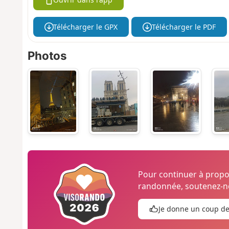
Télécharger le GPX
Télécharger le PDF
Photos
Pour continuer à prop
randonnée, soutenez-no
Je donne un coup d