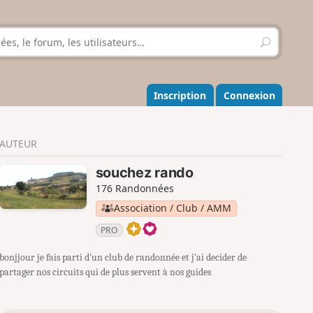
R
e
c
h
e
Inscription
Connexion
r
c
h
AUTEUR
e
r
souchez rando
176 Randonnées
Association / Club / AMM
PRO
bonjjour je fais parti d'un club de randonnée et j'ai decider de
partager nos circuits qui de plus servent à nos guides