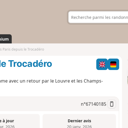
mium
s Paris depuis le Trocadéro
 le Trocadéro
e avec un retour par le Louvre et les Champs-
n°
67140185
e à jour
Dernier avis
vr. 2026
20 janv. 2026