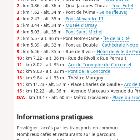
2
: km 0.86 - alt. 36 m - Quai Jacques Chirac -
Tour Eiffel
3
: km 1.62 - alt. 34 m - Pont de l'Alma -
Seine (fleuve)
4
: km 2.47 - alt. 35 m -
Pont Alexandre III
5
: km 3.44 - alt. 34 m -
Musée d'Orsay
6
: km 5.03 - alt. 35 m -
Pont Saint-Michel
7
: km 5.5 - alt. 36 m - Pont Notre-Dame -
Île de la Cité
8
: km 5.89 - alt. 32 m - Pont au Double -
Cathédrale Notre-
9
: km 6.46 - alt. 35 m - Rue de Rivoli -
Hôtel de Ville de Par
10
: km 7.22 - alt. 36 m - Rue de Rivoli x Rue Perrault
11
: km 8.02 - alt. 35 m -
Arc de Triomphe du Carrousel
12
: km 9.03 - alt. 32 m -
Pont de la Concorde
13
: km 9.84 - alt. 33 m - Théâtre Marigny
14
: km 11.23 - alt. 57 m - Place Charles de Gaulle -
Arc de 
15
: km 12.22 - alt. 36 m - Avenue Marceau x Avenue du Pr
D/A
: km 13.17 - alt. 60 m - Métro Trocadero -
Place du Tro
Informations pratiques
Privilégier l'accès par les transports en commun.
Nombreux cafés et restaurants sur le parcours.