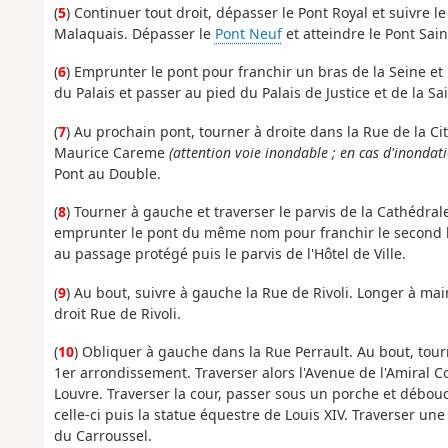
(
5
) Continuer tout droit, dépasser le Pont Royal et suivre l
Malaquais. Dépasser le
Pont Neuf
et atteindre le Pont Sai
(
6
) Emprunter le pont pour franchir un bras de la Seine et p
du Palais et passer au pied du Palais de Justice et de la Sa
(
7
) Au prochain pont, tourner à droite dans la Rue de la C
Maurice Careme
(attention voie inondable ; en cas d'inondat
Pont au Double.
(
8
) Tourner à gauche et traverser le parvis de la Cathédra
emprunter le pont du même nom pour franchir le second bra
au passage protégé puis le parvis de l'Hôtel de Ville.
(
9
) Au bout, suivre à gauche la Rue de Rivoli. Longer à ma
droit Rue de Rivoli.
(
10
) Obliquer à gauche dans la Rue Perrault. Au bout, tour
1er arrondissement. Traverser alors l'Avenue de l'Amiral 
Louvre. Traverser la cour, passer sous un porche et débou
celle-ci puis la statue équestre de Louis XIV. Traverser une
du Carroussel.