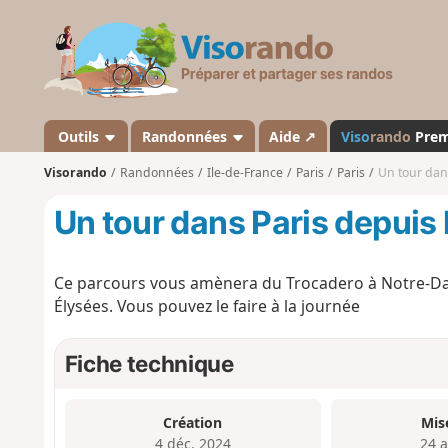
V
i
s
o
r
a
Outils
Randonnées
Aide ↗
Viso
rando
Pre
n
Visorando
Randonnées
Ile-de-France
Paris
Paris
Un tour dan
d
o
Un tour dans Paris depuis
Ce parcours vous amènera du Trocadero à Notre-Dam
Élysées. Vous pouvez le faire à la journée
Fiche technique
Création
Mis
4 déc. 2024
24 a