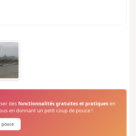
oser des
fonctionnalités gratuites et pratiques
en
us en donnant un petit coup de pouce !
e pouce