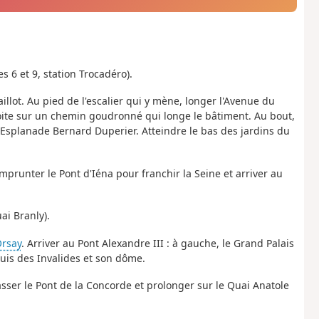
s 6 et 9, station Trocadéro).
aillot. Au pied de l'escalier qui y mène, longer l'Avenue du
oite sur un chemin goudronné qui longe le bâtiment. Au bout,
l'Esplanade Bernard Duperier. Atteindre le bas des jardins du
emprunter le Pont d'Iéna pour franchir la Seine et arriver au
ai Branly).
rsay
. Arriver au Pont Alexandre III : à gauche, le Grand Palais
-Louis des Invalides et son dôme.
asser le Pont de la Concorde et prolonger sur le Quai Anatole