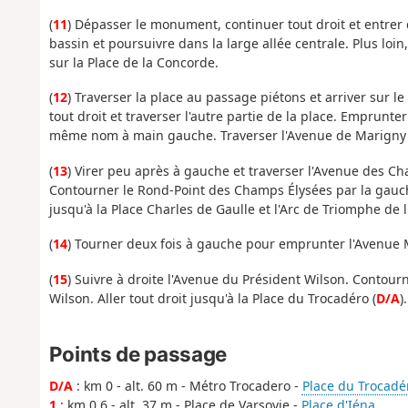
(
11
) Dépasser le monument, continuer tout droit et entrer d
bassin et poursuivre dans la large allée centrale. Plus loi
sur la Place de la Concorde.
(
12
) Traverser la place au passage piétons et arriver sur l
tout droit et traverser l'autre partie de la place. Emprun
même nom à main gauche. Traverser l'Avenue de Marigny et
(
13
) Virer peu après à gauche et traverser l'Avenue des Ch
Contourner le Rond-Point des Champs Élysées par la gauche 
jusqu'à la Place Charles de Gaulle et l'Arc de Triomphe de l'
(
14
) Tourner deux fois à gauche pour emprunter l'Avenue M
(
15
) Suivre à droite l'Avenue du Président Wilson. Contour
Wilson. Aller tout droit jusqu'à la Place du Trocadéro (
D/A
).
Points de passage
D/A
: km 0 - alt. 60 m - Métro Trocadero -
Place du Trocadé
1
: km 0.6 - alt. 37 m - Place de Varsovie -
Place d'Iéna