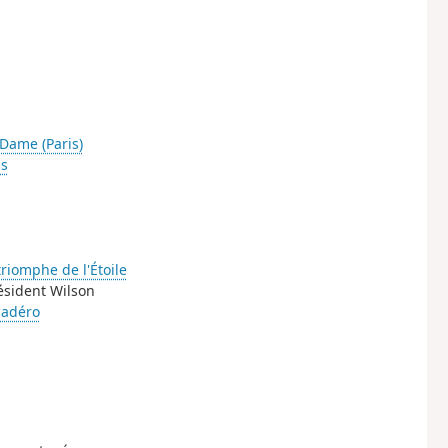
Dame (Paris)
is
triomphe de l'Étoile
ésident Wilson
cadéro