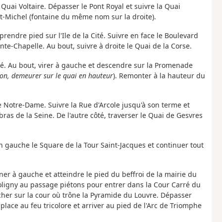
e Quai Voltaire. Dépasser le Pont Royal et suivre la Quai
nt-Michel (fontaine du même nom sur la droite).
rendre pied sur l'Ile de la Cité. Suivre en face le Boulevard
inte-Chapelle. Au bout, suivre à droite le Quai de la Corse.
ité. Au bout, virer à gauche et descendre sur la Promenade
ion, demeurer sur le quai en hauteur
). Remonter à la hauteur du
le Notre-Dame. Suivre la Rue d'Arcole jusqu'à son terme et
s de la Seine. De l'autre côté, traverser le Quai de Gesvres
in gauche le Square de la Tour Saint-Jacques et continuer tout
ner à gauche et atteindre le pied du beffroi de la mairie du
Coligny au passage piétons pour entrer dans la Cour Carré du
cher sur la cour où trône la Pyramide du Louvre. Dépasser
 place au feu tricolore et arriver au pied de l'Arc de Triomphe