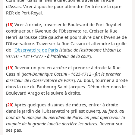
Continuer dans la même direction et traverser la Rue
d'Assas. Virer à gauche pour atteindre l'entrée de la gare
RER de Port-Royal.
(
18
) Virer à droite, traverser le Boulevard de Port-Royal et
continuer sur l’Avenue de l’Observatoire. Croiser la Rue
Henri Barbusse côté gauche et poursuivre dans l’Avenue de
l’Observatoire. Traverser la Rue Cassini et atteindre la grille
de l'
Observatoire de Paris
(statue de l'astronome Urbain Le
Verrier - 1811-1877 - à l'intérieur de la cour
).
(
19
) Revenir un peu en arrière et prendre à droite la Rue
Cassini (
Jean-Dominique Cassini - 1625-1712 - fut le premier
directeur de l'Observatoire de Paris
). Au bout, tourner à droite
dans la rue du Faubourg Saint-Jacques. Déboucher dans le
Boulevard Arago et le suivre à droite.
(
20
) Après quelques dizaines de mètres, entrer à droite
dans le Jardin de l’Observatoire (s'il est ouvert).
Au fond, au
bout de la marque du méridien de Paris, on peut apercevoir la
coupole de la grande lunette derrière les arbres
. Revenir sur
ses pas.