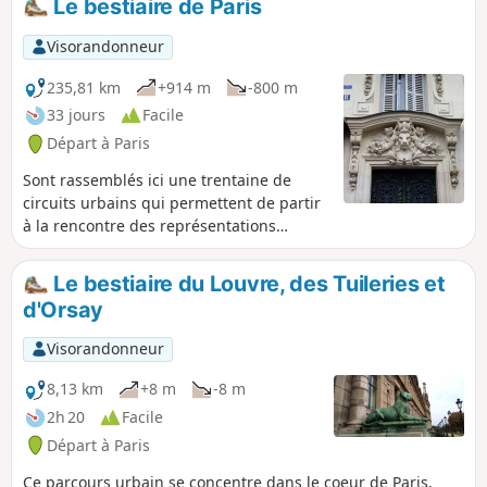
Le bestiaire de Paris
Visorandonneur
235,81 km
+914 m
-800 m
33 jours
Facile
Départ à Paris
Sont rassemblés ici une trentaine de
circuits urbains qui permettent de partir
à la rencontre des représentations
animalières dans la Capitale : sculptures,
ornementations d'immeubles, fresques
Le bestiaire du Louvre, des Tuileries et
murales, etc.
d'Orsay
Visorandonneur
8,13 km
+8 m
-8 m
2h 20
Facile
Départ à Paris
Ce parcours urbain se concentre dans le coeur de Paris,