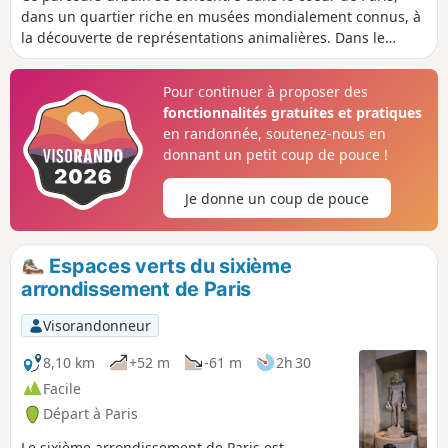
dans un quartier riche en musées mondialement connus, à
la découverte de représentations animalières. Dans le
jardin des Tuileries, celles-ci sont particulièrement
nombreuses et donnent une vision conflictuelle du monde
Pour continuer à proposer des
animal, sans doute celle de leur époque.
fonctionnalités gratuites et pratiques
en randonnée, soutenez-nous en
donnant un petit coup de pouce !
Je donne un coup de pouce
Espaces verts du sixième
arrondissement de Paris
Visorandonneur
8,10 km
+52 m
-61 m
2h 30
Facile
Départ à Paris
Le sixième arrondissement de Paris est