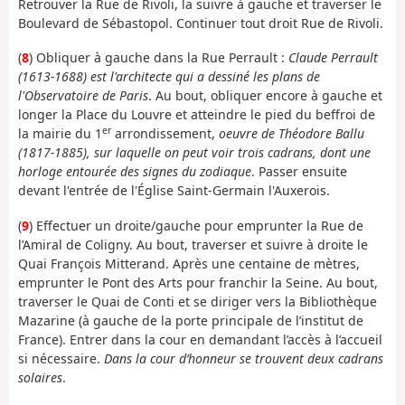
Retrouver la Rue de Rivoli, la suivre à gauche et traverser le
Boulevard de Sébastopol. Continuer tout droit Rue de Rivoli.
(
8
) Obliquer à gauche dans la Rue Perrault :
Claude Perrault
(1613-1688) est l'architecte qui a dessiné les plans de
l'Observatoire de Paris
. Au bout, obliquer encore à gauche et
longer la Place du Louvre et atteindre le pied du beffroi de
er
la mairie du 1
arrondissement,
oeuvre de Théodore Ballu
(1817-1885), sur laquelle on peut voir trois cadrans, dont une
horloge entourée des signes du zodiaque
. Passer ensuite
devant l'entrée de l'Église Saint-Germain l'Auxerois.
(
9
) Effectuer un droite/gauche pour emprunter la Rue de
l’Amiral de Coligny. Au bout, traverser et suivre à droite le
Quai François Mitterand. Après une centaine de mètres,
emprunter le Pont des Arts pour franchir la Seine. Au bout,
traverser le Quai de Conti et se diriger vers la Bibliothèque
Mazarine (à gauche de la porte principale de l’institut de
France). Entrer dans la cour en demandant l’accès à l’accueil
si nécessaire.
Dans la cour d’honneur se trouvent deux cadrans
solaires
.