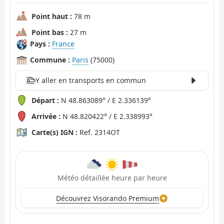
Point haut :
78 m
Point bas :
27 m
Pays :
France
Commune :
Paris
(75000)
Y aller en transports en commun
Départ :
N 48.863089° / E 2.336139°
Arrivée :
N 48.820422° / E 2.338993°
Carte(s) IGN :
Ref. 2314OT
Météo détaillée heure par heure
Découvrez Visorando Premium