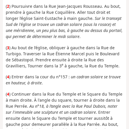
(
2
) Poursuivre dans la Rue Jean-Jacques Rousseau. Au bout,
prendre à gauche la Rue Coquillère. Aller tout droit et
longer l’église Saint-Eustache à main gauche.
Sur le transept
Sud de l'église se trouve un cadran solaire (sous la rosace) et
une méridienne, un peu plus bas, à gauche au dessus du portail,
qui permet de déterminer le midi solaire
.
(
3
) Au bout de l’église, obliquer à gauche dans la Rue de
Turbigo. Traverser la Rue Étienne Marcel puis le Boulevard
de Sébastopol. Prendre ensuite à droite la Rue des
e
Gravilliers, Tourner dans la 3
à gauche, la Rue du Temple.
(
4
) Entrer dans la cour du n°157 :
un cadran solaire se trouve
en hauteur, à droite
.
(
4
) Continuer dans la Rue du Temple et le Square du Temple
à main droite. À l'angle du square, tourner à droite dans la
Rue Perrée.
Au n°18, à l’angle avec la Rue Paul Dubois, noter
sur l'immeuble une sculpture et un cadran solaire
. Entrer
ensuite dans le Square du Temple et tourner aussitôt à
gauche pour demeurer parallèle à la Rue Parrée. Au bout,