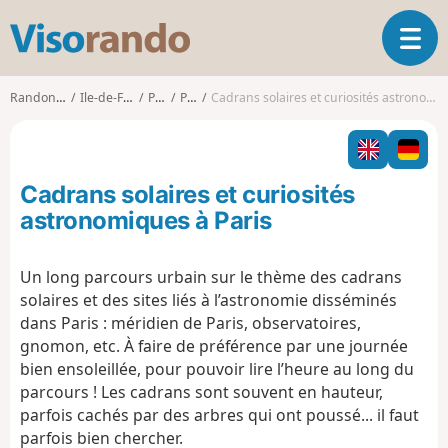
V
O
i
u
s
v
o
Randonnées
Ile-de-France
Paris
Paris
Cadrans solaires et curiosités astronomiques à Paris
r
r
i
a
r
n
l
d
Cadrans solaires et curiosités
a
o
n
astronomiques à Paris
a
v
Un long parcours urbain sur le thème des cadrans
i
solaires et des sites liés à l’astronomie disséminés
g
a
dans Paris : méridien de Paris, observatoires,
t
gnomon, etc. À faire de préférence par une journée
i
bien ensoleillée, pour pouvoir lire l’heure au long du
o
parcours ! Les cadrans sont souvent en hauteur,
n
parfois cachés par des arbres qui ont poussé... il faut
parfois bien chercher.