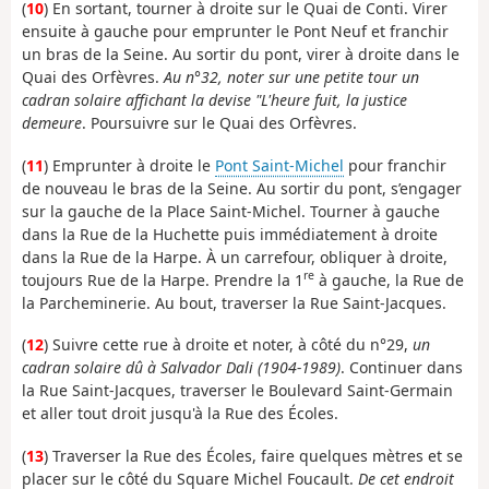
(
10
) En sortant, tourner à droite sur le Quai de Conti. Virer
ensuite à gauche pour emprunter le Pont Neuf et franchir
un bras de la Seine. Au sortir du pont, virer à droite dans le
Quai des Orfèvres.
Au n°32, noter sur une petite tour un
cadran solaire affichant la devise "L'heure fuit, la justice
demeure
. Poursuivre sur le Quai des Orfèvres.
(
11
) Emprunter à droite le
Pont Saint-Michel
pour franchir
de nouveau le bras de la Seine. Au sortir du pont, s’engager
sur la gauche de la Place Saint-Michel. Tourner à gauche
dans la Rue de la Huchette puis immédiatement à droite
dans la Rue de la Harpe. À un carrefour, obliquer à droite,
re
toujours Rue de la Harpe. Prendre la 1
à gauche, la Rue de
la Parcheminerie. Au bout, traverser la Rue Saint-Jacques.
(
12
) Suivre cette rue à droite et noter, à côté du n°29,
un
cadran solaire dû à Salvador Dali (1904-1989)
. Continuer dans
la Rue Saint-Jacques, traverser le Boulevard Saint-Germain
et aller tout droit jusqu'à la Rue des Écoles.
(
13
) Traverser la Rue des Écoles, faire quelques mètres et se
placer sur le côté du Square Michel Foucault.
De cet endroit