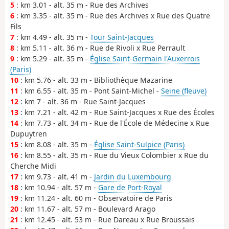
5
: km 3.01 - alt. 35 m - Rue des Archives
6
: km 3.35 - alt. 35 m - Rue des Archives x Rue des Quatre
Fils
7
: km 4.49 - alt. 35 m -
Tour Saint-Jacques
8
: km 5.11 - alt. 36 m - Rue de Rivoli x Rue Perrault
9
: km 5.29 - alt. 35 m -
Église Saint-Germain l'Auxerrois
(Paris)
10
: km 5.76 - alt. 33 m - Bibliothèque Mazarine
11
: km 6.55 - alt. 35 m - Pont Saint-Michel -
Seine (fleuve)
12
: km 7 - alt. 36 m - Rue Saint-Jacques
13
: km 7.21 - alt. 42 m - Rue Saint-Jacques x Rue des Écoles
14
: km 7.73 - alt. 34 m - Rue de l'École de Médecine x Rue
Dupuytren
15
: km 8.08 - alt. 35 m -
Église Saint-Sulpice (Paris)
16
: km 8.55 - alt. 35 m - Rue du Vieux Colombier x Rue du
Cherche Midi
17
: km 9.73 - alt. 41 m -
Jardin du Luxembourg
18
: km 10.94 - alt. 57 m -
Gare de Port-Royal
19
: km 11.24 - alt. 60 m - Observatoire de Paris
20
: km 11.67 - alt. 57 m - Boulevard Arago
21
: km 12.45 - alt. 53 m - Rue Dareau x Rue Broussais