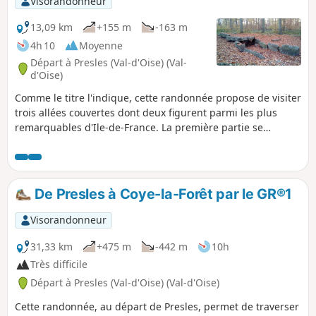
Visorandonneur
13,09 km
+155 m
-163 m
4h 10
Moyenne
Départ à Presles (Val-d'Oise) (Val-
d'Oise)
Comme le titre l'indique, cette randonnée propose de visiter
trois allées couvertes dont deux figurent parmi les plus
remarquables d'Ile-de-France. La première partie se
déroule en Forêt de Carnelle, avec de belles hêtraies et
deux sympathiques plans d'eau. La seconde partie se
déroule principalement à travers champs.
De Presles à Coye-la-Forêt par le GR®1
Visorandonneur
31,33 km
+475 m
-442 m
10h
Très difficile
Départ à Presles (Val-d'Oise) (Val-d'Oise)
Cette randonnée, au départ de Presles, permet de traverser