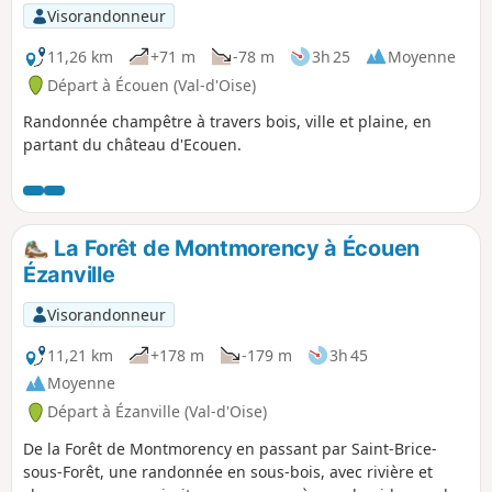
p
Visorandonneur
11,26 km
+71 m
-78 m
3h 25
Moyenne
Départ à Écouen (Val-d'Oise)
Randonnée champêtre à travers bois, ville et plaine, en
partant du château d'Ecouen.
La Forêt de Montmorency à Écouen
Ézanville
Visorandonneur
11,21 km
+178 m
-179 m
3h 45
Moyenne
Départ à Ézanville (Val-d'Oise)
De la Forêt de Montmorency en passant par Saint-Brice-
sous-Forêt, une randonnée en sous-bois, avec rivière et