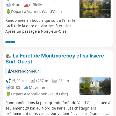
7h 40
Difficile
Départ à Viarmes (Val-d'Oise)
Randonnée en boucle qui suit à l'aller le
GR®1 de la gare de Viarmes à Presles.
Après un passage à Noisy-sur-Oise,
village surplombant la Vallée de l'Oise,
le GR®1 pénètre dans la Forêt de
Carnelle, longe le Lac Bleu et passe près
de l'allée couverte de la Pierre
La Forêt de Montmorency et sa lisière
Turquaise. Pour le retour, le parcours
Sud-Ouest
longe les trois plans d'eau de la Forêt de
Carnelle. Avant l'arrivée à la gare, le
Visorandonneur
circuit permet de découvrir un des
nombreux lavoirs de Viarmes.
15,29 km
+237 m
-234 m
5h 05
Moyenne
Départ à Montlignon (Val-d'Oise)
Randonnée dans la plus grande forêt du Val d'Oise, située à
seulement 20 km au Nord de Paris. Les châtaigniers
prédominent dans ce secteur vallonné avec des étangs et