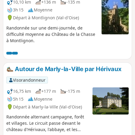
10,10 km
+136 m
-135 m
3h 15
Moyenne
Départ à Montlignon (Val-d'Oise)
Randonnée sur une demi-journée, de
difficulté moyenne au Château de la Chasse
à Montlignon.
Autour de Marly-la-Ville par Hérivaux
Visorandonneur
16,75 km
+177 m
-175 m
5h 15
Moyenne
Départ à Marly-la-Ville (Val-d'Oise)
Randonnée alternant campagne, forêt
et villages. Le circuit passe devant le
château d'Hérivaux, l'abbaye, et les