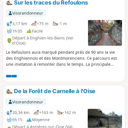
Sur les traces du Refoulons
Visorandonneur
3,17 km
+75 m
-1 m
1h 05
Facile
Départ à Enghien-les-Bains (Val-
d'Oise)
Le Refoulons aura marqué pendant près de 90 ans la vie
des Enghiennois et des Montmorenciens. Ce parcours est
une invitation à remonter dans le temps. La principale
attractivité de ce parcours réside dans son atout
historique : suivre le tracé de cette ancienne voie ferrée où
quelques vestiges subsistent encore ici et là. Ceux qui
aiment les vestiges ferroviaires se feront un véritable plaisir
De la Forêt de Carnelle à l'Oise
de parcourir ce circuit.
Visorandonneur
20,34 km
+163 m
-162 m
6h 15
Moyenne
Départ à Asnières-sur-Oise (Val-