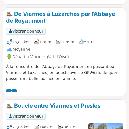
retour, le parcours traverse le Bois de
Bonnet puis le Hameau de Baillon, tout
De Viarmes à Luzarches par l'Abbaye
proche de l'Abbaye de Royaumont.
de Royaumont
Visorandonneur
16,83 km
+78 m
-126 m
5h 00
Moyenne
Départ à Viarmes (Val-d'Oise)
À la rencontre de l'Abbaye de Royaumont en passant par
Viarmes et Luzarches, en boucle avec le GR®655, de quoi
passer une belle journée en famille.
Boucle entre Viarmes et Presles
Visorandonneur
21,86 km
+487 m
-491 m