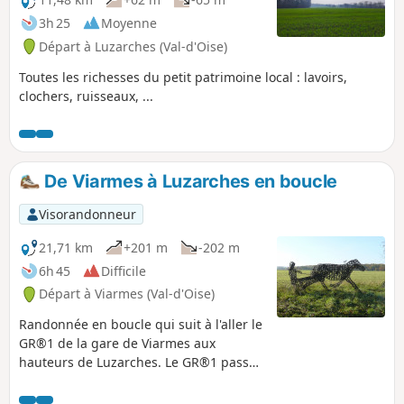
3h 25
Moyenne
Départ à Luzarches (Val-d'Oise)
Toutes les richesses du petit patrimoine local : lavoirs,
clochers, ruisseaux, ...
De Viarmes à Luzarches en boucle
Visorandonneur
21,71 km
+201 m
-202 m
6h 45
Difficile
Départ à Viarmes (Val-d'Oise)
Randonnée en boucle qui suit à l'aller le
GR®1 de la gare de Viarmes aux
hauteurs de Luzarches. Le GR®1 passe
devant le lavoir de Seugy et longe les
greens du Golf de Mont Griffon. Pour le