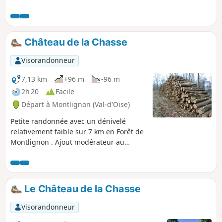
des sites historiques. Un passage à sa lisière Sud-Ouest
permet de découvrir quelques éléments intéressants du
patrimoine local.
Château de la Chasse
Visorandonneur
7,13 km
+96 m
-96 m
2h 20
Facile
Départ à Montlignon (Val-d'Oise)
Petite randonnée avec un dénivelé
relativement faible sur 7 km en Forêt de
Montlignon . Ajout modérateur au
08/03/2021 : le descriptif semble ne pas
être suffisant pour suivre cet itinéraire.
Un GPS ou l'application Visorando peut
être utile
Le Château de la Chasse
Visorandonneur