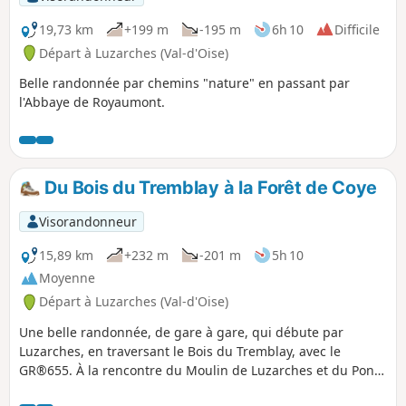
19,73 km
+199 m
-195 m
6h 10
Difficile
Départ à Luzarches (Val-d'Oise)
Belle randonnée par chemins "nature" en passant par
l'Abbaye de Royaumont.
Du Bois du Tremblay à la Forêt de Coye
Visorandonneur
15,89 km
+232 m
-201 m
5h 10
Moyenne
Départ à Luzarches (Val-d'Oise)
Une belle randonnée, de gare à gare, qui débute par
Luzarches, en traversant le Bois du Tremblay, avec le
GR®655. À la rencontre du Moulin de Luzarches et du Pont
de Brassay. Passage par la Forêt de Coye, au Pain de Sucre,