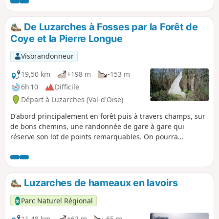
et de la Fontaine aux Verres. Un parcours assez ombragé,
agréable à l'été par grosse chaleur.
De Luzarches à Fosses par la Forêt de
Coye et la Pierre Longue
Visorandonneur
19,50 km
+198 m
-153 m
6h 10
Difficile
Départ à Luzarches (Val-d'Oise)
D'abord principalement en forêt puis à travers champs, sur
de bons chemins, une randonnée de gare à gare qui
réserve son lot de points remarquables. On pourra
apprécier une ancienne halle, deux belles églises, un
pigeonnier, une source et un menhir, ainsi qu'une curiosité
naturelle, les deux arbres entrelacés de la Forêt de Coye.
Luzarches de hameaux en lavoirs
Parc Naturel Régional
11,48 km
+62 m
-65 m