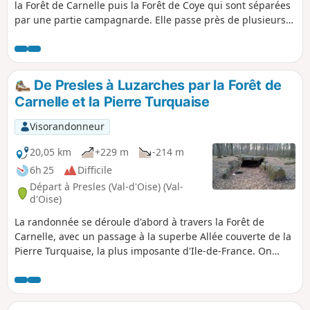
la Forêt de Carnelle puis la Forêt de Coye qui sont séparées
par une partie campagnarde. Elle passe près de plusieurs
lieux culturels intéressants dont la Pierre Turquaise et le
village de Luzarches. Le GR® passe près du Lac Bleu et du
Petit Étang qui sont des curiosités naturelles intéressantes.
Ne pas rater non plus le magnifique point de vue de l'Église
De Presles à Luzarches par la Forêt de
de Noisy-sur-Oise.
Carnelle et la Pierre Turquaise
Visorandonneur
20,05 km
+229 m
-214 m
6h 25
Difficile
Départ à Presles (Val-d'Oise) (Val-
d'Oise)
La randonnée se déroule d'abord à travers la Forêt de
Carnelle, avec un passage à la superbe Allée couverte de la
Pierre Turquaise, la plus imposante d'Ile-de-France. On
continue en forêt puis à travers champs, pas loin de l'Oise,
pour une visite à l'ancienne Abbaye de Royaumont. On
termine entre bois, prés, champs et zones résidentielles.