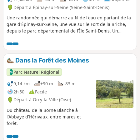
Départ à Épinay-sur-Seine (Seine-Saint-Denis)
Une randonnée qui démarre au fil de l'eau en partant de la
gare d'Épinay-sur-Seine, une vue sur le Fort de la Briche,
depuis le parc départemental de l'Île Saint-Denis. Un
passage à la Basilique de Saint-Denis, puis au parc
Madeleine Riffaud, avant de s'engager dans la Coulée Verte
des étangs du Parc Départemental Georges Valbon.
Dans la Forêt des Moines
Parc Naturel Régional
9,14 km
+90 m
-83 m
2h 50
Facile
Départ à Orry-la-Ville (Oise)
Du château de la Borne Blanche à
l'Abbaye d'Hérivaux, entre mares et
forêt.