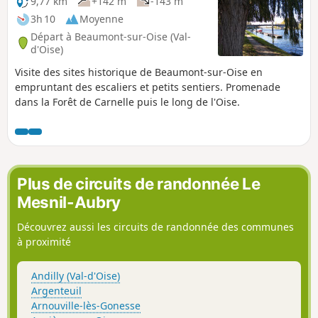
9,77 km
+142 m
-143 m
3h 10
Moyenne
Départ à Beaumont-sur-Oise (Val-
d'Oise)
Visite des sites historique de Beaumont-sur-Oise en
empruntant des escaliers et petits sentiers. Promenade
dans la Forêt de Carnelle puis le long de l'Oise.
Plus de circuits de randonnée Le
Mesnil-Aubry
Découvrez aussi les circuits de randonnée des communes
à proximité
Andilly (Val-d'Oise)
Argenteuil
Arnouville-lès-Gonesse