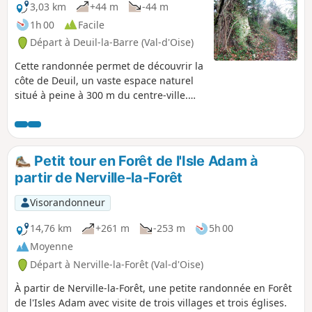
Côte de Deuil
3,03 km
+44 m
-44 m
1h 00
Facile
Départ à Deuil-la-Barre (Val-d'Oise)
Cette randonnée permet de découvrir la
côte de Deuil, un vaste espace naturel
situé à peine à 300 m du centre-ville.
Anciennement zone agricole, cet espace
vert est traversé par de nombreux
sentiers datant pour les plus anciens de
l’époque gauloise. La randonnée est
Petit tour en Forêt de l'Isle Adam à
entièrement balisée du même type que
partir de Nerville-la-Forêt
ceux des GR® classiques mais de
couleur Violette. Vous pouvez également
Visorandonneur
consulter une visite 3D du circuit de
randonnée sur youtube ou sur le site
14,76 km
+261 m
-253 m
5h 00
des sentiers de la côte
Moyenne
Départ à Nerville-la-Forêt (Val-d'Oise)
À partir de Nerville-la-Forêt, une petite randonnée en Forêt
de l'Isles Adam avec visite de trois villages et trois églises.