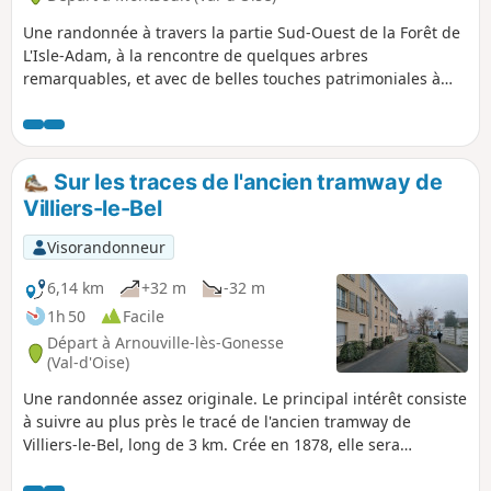
Une randonnée à travers la partie Sud-Ouest de la Forêt de
L'Isle-Adam, à la rencontre de quelques arbres
remarquables, et avec de belles touches patrimoniales à
Montsoult et Maffliers.
Sur les traces de l'ancien tramway de
Villiers-le-Bel
Visorandonneur
6,14 km
+32 m
-32 m
1h 50
Facile
Départ à Arnouville-lès-Gonesse
(Val-d'Oise)
Une randonnée assez originale. Le principal intérêt consiste
à suivre au plus près le tracé de l'ancien tramway de
Villiers-le-Bel, long de 3 km. Crée en 1878, elle sera
abandonnée en 1949. Aujourd'hui, le béton a remplacé tous
les vestiges possibles. Ce parcours urbain permettra aux