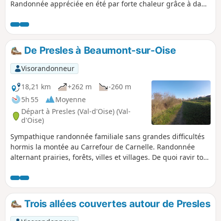
Randonnée appréciée en été par forte chaleur grâce à dans
la fraicheur des arbres de cette forêt, et appréciée aussi en
hiver grâce à un sol pas trop boueux.
De Presles à Beaumont-sur-Oise
Visorandonneur
18,21 km
+262 m
-260 m
5h 55
Moyenne
Départ à Presles (Val-d'Oise) (Val-
d'Oise)
Sympathique randonnée familiale sans grandes difficultés
hormis la montée au Carrefour de Carnelle. Randonnée
alternant prairies, forêts, villes et villages. De quoi ravir tout
le monde. La ville de Beaumont-sur-Oise, située environ à
mi-chemin, mérite clairement que l'on s'y attarde. Le retour
par la Forêt de Carnelle permet de terminer en beauté, du
moins en été, dans la nature. Ne pas hésiter à faire un
Trois allées couvertes autour de Presles
détour au Lac Bleu et au Petit Étang.