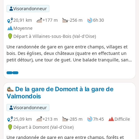
Visorandonneur
20,91 km
+177 m
-256 m
6h 30
Moyenne
Départ à Villaines-sous-Bois (Val-d'Oise)
Une randonnée de gare en gare entre champs, villages et
bois. Des églises, deux châteaux (quatre en effectuant un
petit détour), une tour de guet. Une balade tranquille, sans
difficulté.
De la gare de Domont à la gare de
Valmondois
Visorandonneur
25,09 km
+213 m
-285 m
7h 45
Difficile
Départ à Domont (Val-d'Oise)
Une randonnée de gare en gare entre champs, forêts et