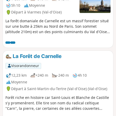
5h 10
Moyenne
Départ à Viarmes (Val-d'Oise)
La forêt domaniale de Carnelle est un massif forestier situé
sur une butte à 25km au Nord de Paris. Son sommet
(altitude 210m) est un des points culminants du Val d'Oise.
La variété de ses paysages en fait l'un des sites les plus
agréables de la région. Le parcours de cette randonnée suit
en partie le flanc Nord du massif et permet de découvrir
quelques particularités intéressantes de la forêt et de ses
La Forêt de Carnelle
abords.
Visorandonneur
12,23 km
+240 m
-240 m
4h 10
Moyenne
Départ à Saint-Martin-du-Tertre (Val-d'Oise) (Val-d'Oise)
Forêt riche en histoire car Saint-Louis et Blanche de Castille
s'y promenèrent. Elle tire son nom du radical celtique
"Carn", la pierre, car certaines de ses allées couvertes
recèlent des vestiges de tribus néolithiques venues du