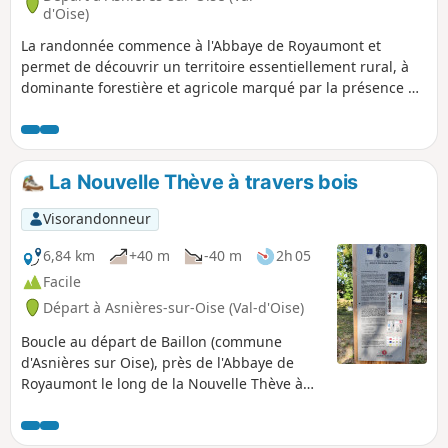
d'Oise)
La randonnée commence à l'Abbaye de Royaumont et
permet de découvrir un territoire essentiellement rural, à
dominante forestière et agricole marqué par la présence de
nombreux élevages de chevaux. Le paysage vallonné offre
de beaux points de vue sur le massif forestier de Carnelle et
la vallée de l'Oise. La traversée de quelques villages donne
un aperçu de leur richesse patrimoniale.
La Nouvelle Thève à travers bois
Visorandonneur
6,84 km
+40 m
-40 m
2h 05
Facile
Départ à Asnières-sur-Oise (Val-d'Oise)
Boucle au départ de Baillon (commune
d'Asnières sur Oise), près de l'Abbaye de
Royaumont le long de la Nouvelle Thève à
travers le Bois de Baillon.