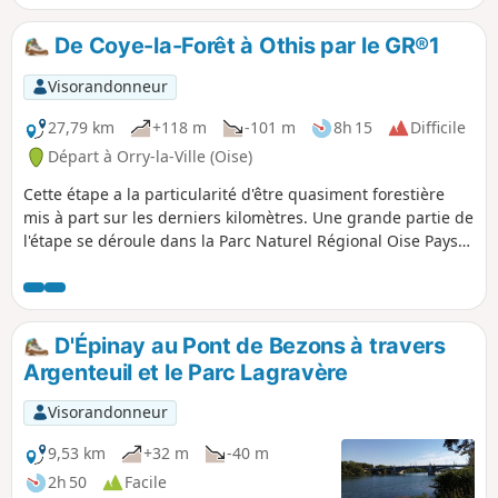
De Coye-la-Forêt à Othis par le GR®1
Visorandonneur
27,79 km
+118 m
-101 m
8h 15
Difficile
Départ à Orry-la-Ville (Oise)
Cette étape a la particularité d'être quasiment forestière
mis à part sur les derniers kilomètres. Une grande partie de
l'étape se déroule dans la Parc Naturel Régional Oise Pays
de France. Des points d'intérêts sont cependant présents
comme par exemple les Étangs de Commelle et le Château
de la Reine Blanche. Parmi les forêts traversées, on peut
citer la Forêt d'Ermenonville, la Forêt de Chantilly et bien
D'Épinay au Pont de Bezons à travers
entendu la Forêt de Coye.
Argenteuil et le Parc Lagravère
Visorandonneur
9,53 km
+32 m
-40 m
2h 50
Facile