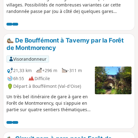
villages. Possibilités de nombreuses variantes car cette
randonnée passe par (ou à côté de) quelques gares
(Bouffémont - Moisselles, Montsoult - Maffliers, Mériel).
De Bouffémont à Taverny par la Forêt
de Montmorency
Visorandonneur
21,33 km
+296 m
-311 m
6h 55
Difficile
Départ à Bouffémont (Val-d'Oise)
Un très bel itinéraire de gare à gare en
Forêt de Montmorency, qui s'appuie en
partie sur quatre sentiers thématiques :
"Le Sentier des Lisières", "Le Sentier de
la Reine Hortense" et "Le Chemin des
Philosophes" décrits sur le site du S.I.
de Saint-Leu-la-Forêt, plus "Taverny par