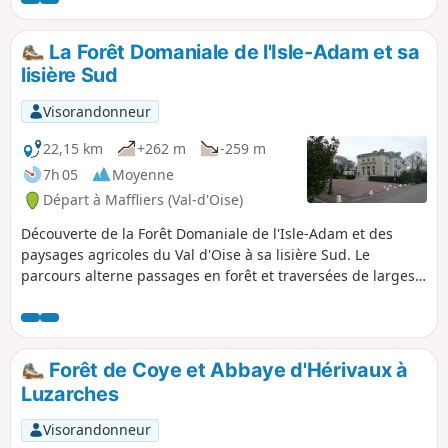
amoureux du ferroviaire de garder la mémoire de ce
tramway et de son tracé,
La Forêt Domaniale de l'Isle-Adam et sa
lisière Sud
Visorandonneur
22,15 km
+262 m
-259 m
7h 05
Moyenne
Départ à Maffliers (Val-d'Oise)
Découverte de la Forêt Domaniale de l'Isle-Adam et des
paysages agricoles du Val d'Oise à sa lisière Sud. Le
parcours alterne passages en forêt et traversées de larges
vallonnements au milieu de zones cultivées et de prairies.
Forêt de Coye et Abbaye d'Hérivaux à
Luzarches
Visorandonneur