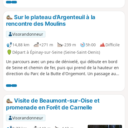
patrimoniale à cette courte randonnée.
Sur le plateau d'Argenteuil à la
rencontre des Moulins
Visorandonneur
14,88 km
+271 m
-239 m
5h 00
Difficile
Départ à Épinay-sur-Seine (Seine-Saint-Denis)
Un parcours avec un peu de dénivelé, qui débute en bord
de Seine et chemin de fer, puis qui prend de la hauteur en
direction du Parc de la Butte d'Orgemont. Un passage au
Moulin d'Orgemont et le Moulin de Sannois en passant par
la forêt régionale des Buttes du Parisis et le Fort de
Cormeilles. ⚠️ Attention ! Cette randonnée est sans
balisage, bien suivre le descriptif, carte et boussole.
Visite de Beaumont-sur-Oise et
promenade en Forêt de Carnelle
Visorandonneur