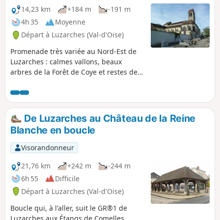
14,23 km
+184 m
-191 m
4h 35
Moyenne
Départ à Luzarches (Val-d'Oise)
Promenade très variée au Nord-Est de
Luzarches : calmes vallons, beaux
arbres de la Forêt de Coye et restes de
l'ancienne Abbaye d'Hérivaux où a vécu
B. Constant (après l'avoir largement
détruite...) La promenade emprunte
essentiellement des chemins balisés
De Luzarches au Château de la Reine
(PR® au début, puis GR®1 et GR® 655).
Blanche en boucle
Grand calme malgré la proximité de
Paris.
Visorandonneur
21,76 km
+242 m
-244 m
6h 55
Difficile
Départ à Luzarches (Val-d'Oise)
Boucle qui, à l'aller, suit le GR®1 de
Luzarches aux Étangs de Comelles.