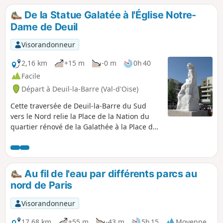
De la Statue Galatée à l'Église Notre-
Dame de Deuil
Visorandonneur
2,16 km
+15 m
-0 m
0h 40
Facile
Départ à Deuil-la-Barre (Val-d'Oise)
Cette traversée de Deuil-la-Barre du Sud
vers le Nord relie la Place de la Nation du
quartier rénové de la Galathée à la Place de
l’Église du centre ville historique. Il faut
compter 40 min de marche tranquille.Ce
cheminement agréable au travers de
nombreux jardins publics permet d'atteindre
Au fil de l'eau par différents parcs au
la Place de l’Église (ou Place de Victimes du
nord de Paris
V2) qui est en outre le départ de plusieurs
randonnées sur les sentiers de la Côte de
Visorandonneur
Deuil.Ce parcours est proposé par
l'association Les Sentiers de la Côte de Deuil
17,68 km
+55 m
-43 m
5h 15
Moyenne