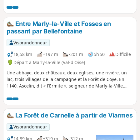
vestiges d'un ancien moulin du XIIIe
siècle (une borne marque
l'emplacement du moulin). Traversée du
village de Bellefontaine avec les rives de
Entre Marly-la-Ville et Fosses en
l'Ysieux et le lac.
passant par Bellefontaine
Visorandonneur
18,58 km
+197 m
-201 m
5h 50
Difficile
Départ à Marly-la-Ville (Val-d'Oise)
Une abbaye, deux châteaux, deux églises, une rivière, un
lac, trois villages de la campagne et la Forêt de Coye. En
1140, Ascelin, dit « l'Ermite », seigneur de Marly-la-Ville,
quitte son château de Marly et se retire en cet endroit alors
inhospitalier (locum horroris et vaste solituninis) baptisé
Herremivallis, le val de l'ermite. Une partie du terrain lui
appartenait déjà, et les comtes de Beaumont et Clermont lui
La Forêt de Carnelle à partir de Viarmes
cèdent volontiers les autres terres. Rejoint par d’autres
compagnons, ils défrichent le terrain situé dans une
Visorandonneur
dépression boisée formant vallon dans lequel coulent
plusieurs sources, et fondent l'abbaye d'Hérivaux.
14,89 km
+319 m
-312 m