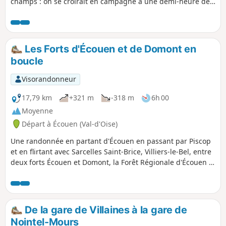
champs : on se croirait en campagne à une demi-heure de
Paris.
Les Forts d'Écouen et de Domont en
boucle
Visorandonneur
17,79 km
+321 m
-318 m
6h 00
Moyenne
Départ à Écouen (Val-d'Oise)
Une randonnée en partant d'Écouen en passant par Piscop
et en flirtant avec Sarcelles Saint-Brice, Villiers-le-Bel, entre
deux forts Écouen et Domont, la Forêt Régionale d'Écouen et
la Forêt Domaniale de Montmorency, deux églises, des
châteaux, des zones urbaines, un peu de zone agricole et
des plantation de feuillus.
De la gare de Villaines à la gare de
Nointel-Mours