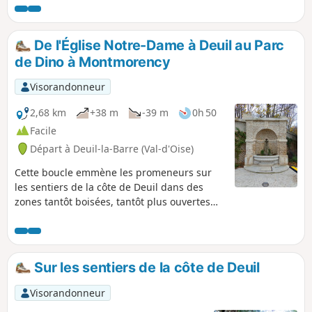
Nord L'exploitation du gypse et de la marne donna
naissance aux deux étangs : le Petit Étang et le Lac Bleu
De l'Église Notre-Dame à Deuil au Parc
de Dino à Montmorency
Visorandonneur
2,68 km
+38 m
-39 m
0h 50
Facile
Départ à Deuil-la-Barre (Val-d'Oise)
Cette boucle emmène les promeneurs sur
les sentiers de la côte de Deuil dans des
zones tantôt boisées, tantôt plus ouvertes
avec de belles vues sur la capitale.Au départ
de l'Église Notre-Dame (Place des Victimes
du V2), la promenade traverse à mi-parcours
le Parc de Dino à Montmorency, un lieu
Sur les sentiers de la côte de Deuil
chargé d'Histoire qui a été réaménagé et
inauguré en juillet 2025.Ce parcours est
Visorandonneur
proposé par l'association Les Sentiers de la