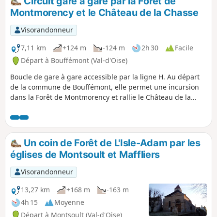
Circuit gare à gare par la Forêt de
les Sentes". Grâce à un certain nombre
Montmorency et le Château de la Chasse
de panneaux explicatifs, il permet de
suivre l'histoire ancienne et plus récente
Visorandonneur
de la région, et d'en admirer nombre
des sites les plus intéressants, et même
7,11 km
+124 m
-124 m
2h 30
Facile
de philosopher. Peut facilement se
Départ à Bouffémont (Val-d'Oise)
réduire à 18 km en évitant l'aller-retour
Boucle de gare à gare accessible par la ligne H. Au départ
à la Statue de Notre-Dame de France en
de la commune de Bouffémont, elle permet une incursion
début de randonnée.
dans la Forêt de Montmorency et rallie le Château de la
Chasse et son étang. Avant et après le château, l'itinéraire
parcourt divers sentiers de la forêt, à l'ombre des arbres
centenaires.
Un coin de Forêt de L'Isle-Adam par les
églises de Montsoult et Maffliers
Visorandonneur
13,27 km
+168 m
-163 m
4h 15
Moyenne
Départ à Montsoult (Val-d'Oise)