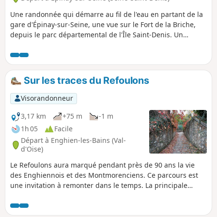
Une randonnée qui démarre au fil de l'eau en partant de la
gare d'Épinay-sur-Seine, une vue sur le Fort de la Briche,
depuis le parc départemental de l'Île Saint-Denis. Un
passage à la Basilique de Saint-Denis, puis au parc
Madeleine Riffaud, avant de s'engager dans la Coulée Verte
des étangs du Parc Départemental Georges Valbon.
Sur les traces du Refoulons
Visorandonneur
3,17 km
+75 m
-1 m
1h 05
Facile
Départ à Enghien-les-Bains (Val-
d'Oise)
Le Refoulons aura marqué pendant près de 90 ans la vie
des Enghiennois et des Montmorenciens. Ce parcours est
une invitation à remonter dans le temps. La principale
attractivité de ce parcours réside dans son atout
historique : suivre le tracé de cette ancienne voie ferrée où
quelques vestiges subsistent encore ici et là. Ceux qui