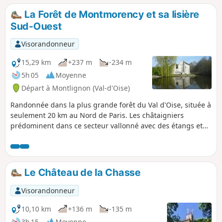
aiment les vestiges ferroviaires se feront un véritable plaisir
La Forêt de Montmorency et sa lisière
de parcourir ce circuit.
Sud-Ouest
Visorandonneur
15,29 km
+237 m
-234 m
5h 05
Moyenne
Départ à Montlignon (Val-d'Oise)
Randonnée dans la plus grande forêt du Val d'Oise, située à
seulement 20 km au Nord de Paris. Les châtaigniers
prédominent dans ce secteur vallonné avec des étangs et
des sites historiques. Un passage à sa lisière Sud-Ouest
permet de découvrir quelques éléments intéressants du
patrimoine local.
Le Château de la Chasse
Visorandonneur
10,10 km
+136 m
-135 m
3h 15
Moyenne