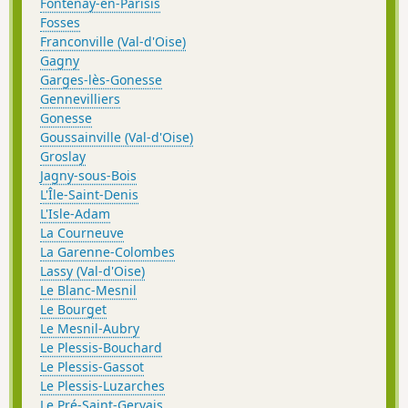
Fontenay-en-Parisis
Fosses
Franconville (Val-d'Oise)
Gagny
Garges-lès-Gonesse
Gennevilliers
Gonesse
Goussainville (Val-d'Oise)
Groslay
Jagny-sous-Bois
L'Île-Saint-Denis
L'Isle-Adam
La Courneuve
La Garenne-Colombes
Lassy (Val-d'Oise)
Le Blanc-Mesnil
Le Bourget
Le Mesnil-Aubry
Le Plessis-Bouchard
Le Plessis-Gassot
Le Plessis-Luzarches
Le Pré-Saint-Gervais