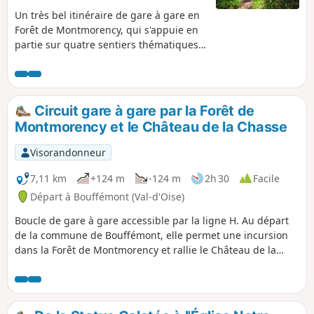
Un très bel itinéraire de gare à gare en
Forêt de Montmorency, qui s'appuie en
partie sur quatre sentiers thématiques :
"Le Sentier des Lisières", "Le Sentier de
la Reine Hortense" et "Le Chemin des
Philosophes" décrits sur le site du S.I.
de Saint-Leu-la-Forêt, plus "Taverny par
Circuit gare à gare par la Forêt de
les Sentes". Grâce à un certain nombre
Montmorency et le Château de la Chasse
de panneaux explicatifs, il permet de
suivre l'histoire ancienne et plus récente
Visorandonneur
de la région, et d'en admirer nombre
des sites les plus intéressants, et même
7,11 km
+124 m
-124 m
2h 30
Facile
de philosopher. Peut facilement se
Départ à Bouffémont (Val-d'Oise)
réduire à 18 km en évitant l'aller-retour
Boucle de gare à gare accessible par la ligne H. Au départ
à la Statue de Notre-Dame de France en
de la commune de Bouffémont, elle permet une incursion
début de randonnée.
dans la Forêt de Montmorency et rallie le Château de la
Chasse et son étang. Avant et après le château, l'itinéraire
parcourt divers sentiers de la forêt, à l'ombre des arbres
centenaires.