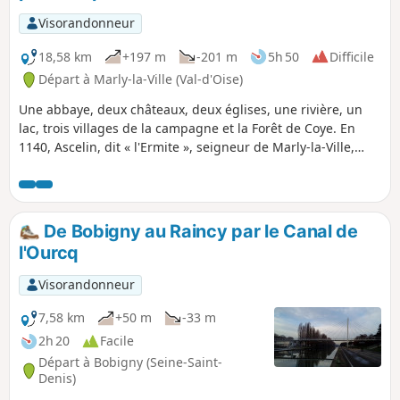
Visorandonneur
18,58 km
+197 m
-201 m
5h 50
Difficile
Départ à Marly-la-Ville (Val-d'Oise)
Une abbaye, deux châteaux, deux églises, une rivière, un
lac, trois villages de la campagne et la Forêt de Coye. En
1140, Ascelin, dit « l'Ermite », seigneur de Marly-la-Ville,
quitte son château de Marly et se retire en cet endroit alors
inhospitalier (locum horroris et vaste solituninis) baptisé
Herremivallis, le val de l'ermite. Une partie du terrain lui
appartenait déjà, et les comtes de Beaumont et Clermont lui
De Bobigny au Raincy par le Canal de
cèdent volontiers les autres terres. Rejoint par d’autres
l'Ourcq
compagnons, ils défrichent le terrain situé dans une
dépression boisée formant vallon dans lequel coulent
Visorandonneur
plusieurs sources, et fondent l'abbaye d'Hérivaux.
7,58 km
+50 m
-33 m
2h 20
Facile
Départ à Bobigny (Seine-Saint-
Denis)