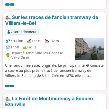
Sur les traces de l'ancien tramway de
Villiers-le-Bel
Visorandonneur
6,14 km
+32 m
-32 m
1h 50
Facile
Départ à Arnouville-lès-Gonesse
(Val-d'Oise)
Une randonnée assez originale. Le principal intérêt consiste
à suivre au plus près le tracé de l'ancien tramway de
Villiers-le-Bel, long de 3 km. Crée en 1878, elle sera
abandonnée en 1949. Aujourd'hui, le béton a remplacé tous
les vestiges possibles. Ce parcours urbain permettra aux
amoureux du ferroviaire de garder la mémoire de ce
tramway et de son tracé,
La Forêt de Montmorency à Écouen
Ézanville