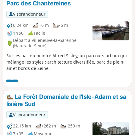
Parc des Chantereines
Visorandonneur
6,24 km
+6 m
-6 m
1h 50
Facile
Départ à Villeneuve-la-Garenne
(Hauts-de-Seine)
Sur les pas du peintre Alfred Sisley, un parcours urbain qui
mélange les styles : architecture diversifiée, parc de plein-
air et bords de Seine.
La Forêt Domaniale de l'Isle-Adam et sa
lisière Sud
Visorandonneur
22,15 km
+262 m
-259 m
7h 05
Moyenne