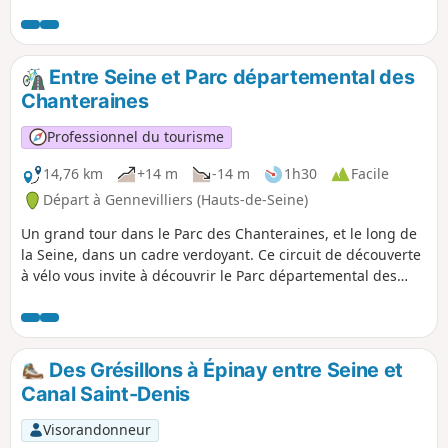
charmant Jardin Ombre et Lumière et les roselières du lac
sauront ravir les amateurs.
Entre Seine et Parc départemental des
Chanteraines
Professionnel du tourisme
14,76 km
+14 m
-14 m
1h30
Facile
Départ à Gennevilliers (Hauts-de-Seine)
Un grand tour dans le Parc des Chanteraines, et le long de
la Seine, dans un cadre verdoyant. Ce circuit de découverte
à vélo vous invite à découvrir le Parc départemental des
Chanteraines et ses environs. Une halte à ferme
pédagogique s'impose avant de poursuivre votre balade à
vélo jusqu'au quartier de Villerenne.
Des Grésillons à Épinay entre Seine et
Canal Saint-Denis
Visorandonneur