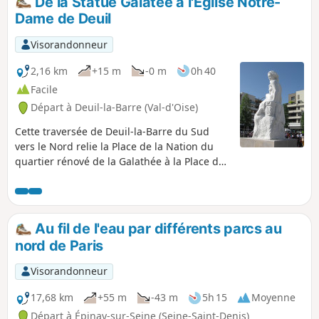
De la Statue Galatée à l'Église Notre-
Dame de Deuil
Visorandonneur
2,16 km
+15 m
-0 m
0h 40
Facile
Départ à Deuil-la-Barre (Val-d'Oise)
Cette traversée de Deuil-la-Barre du Sud
vers le Nord relie la Place de la Nation du
quartier rénové de la Galathée à la Place de
l’Église du centre ville historique. Il faut
compter 40 min de marche tranquille.Ce
cheminement agréable au travers de
nombreux jardins publics permet d'atteindre
Au fil de l'eau par différents parcs au
la Place de l’Église (ou Place de Victimes du
nord de Paris
V2) qui est en outre le départ de plusieurs
randonnées sur les sentiers de la Côte de
Visorandonneur
Deuil.Ce parcours est proposé par
l'association Les Sentiers de la Côte de Deuil
17,68 km
+55 m
-43 m
5h 15
Moyenne
Départ à Épinay-sur-Seine (Seine-Saint-Denis)