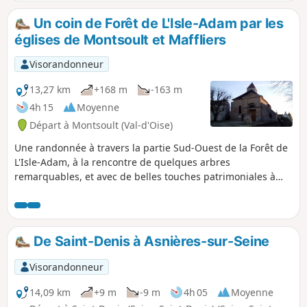
fut le théâtre d'âpres combats en 1870-1871.
Un coin de Forêt de L'Isle-Adam par les
églises de Montsoult et Maffliers
Visorandonneur
13,27 km
+168 m
-163 m
4h 15
Moyenne
Départ à Montsoult (Val-d'Oise)
Une randonnée à travers la partie Sud-Ouest de la Forêt de
L'Isle-Adam, à la rencontre de quelques arbres
remarquables, et avec de belles touches patrimoniales à
Montsoult et Maffliers.
De Saint-Denis à Asnières-sur-Seine
Visorandonneur
14,09 km
+9 m
-9 m
4h 05
Moyenne