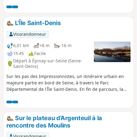
traversant le Parc Lagravère.
L'Île Saint-Denis
Visorandonneur
6,01 km
+8 m
-16 m
1h 45
Facile
Départ à Épinay-sur-Seine (Seine-
Saint-Denis)
Sur les pas des Impressionnistes, un itinéraire urbain en
majeure partie en bord de Seine, à travers le Parc
Départemental de l'Île Saint-Denis. En fin de parcours, la
Basilique de Saint-Denis apporte une superbe touche
patrimoniale à cette courte randonnée.
Sur le plateau d'Argenteuil à la
rencontre des Moulins
Visorandonneur