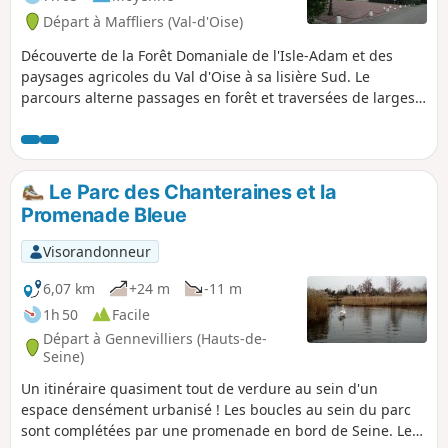
Départ à Maffliers (Val-d'Oise)
Découverte de la Forêt Domaniale de l'Isle-Adam et des
paysages agricoles du Val d'Oise à sa lisière Sud. Le
parcours alterne passages en forêt et traversées de larges
vallonnements au milieu de zones cultivées et de prairies.
Le Parc des Chanteraines et la
Promenade Bleue
Visorandonneur
6,07 km
+24 m
-11 m
1h 50
Facile
Départ à Gennevilliers (Hauts-de-
Seine)
Un itinéraire quasiment tout de verdure au sein d'un
espace densément urbanisé ! Les boucles au sein du parc
sont complétées par une promenade en bord de Seine. Le