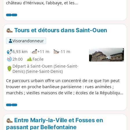
château d'Hérivaux, l'abbaye, et les
vestiges d'un ancien moulin du XIIIe
siècle (une borne marque
l'emplacement du moulin). Traversée du
village de Bellefontaine avec les rives de
Tours et détours dans Saint-Ouen
l'Ysieux et le lac.
Visorandonneur
6,93 km
+11 m
-11 m
2h 00
Facile
Départ à Saint-Ouen (Seine-Saint-
Denis) (Seine-Saint-Denis)
Ce parcours urbain offre un concentré de ce que l'on peut
trouver en proche banlieue parisienne : rues animées ;
marchés ; vieilles maisons de ville ; écoles de la République
; immeubles de l'après-guerre en plus ou moins bon état ;
tours plus récentes ; anciens ateliers et quelques usines
encore sur place ; espaces verts ; quartiers en pleine
évolution. Ajouter à cela une déambulation dans le célèbre
Entre Marly-la-Ville et Fosses en
Marché aux puces, un joli point de vue sur la Seine et un
passant par Bellefontaine
bref aperçu du mythique Stade Bauer.