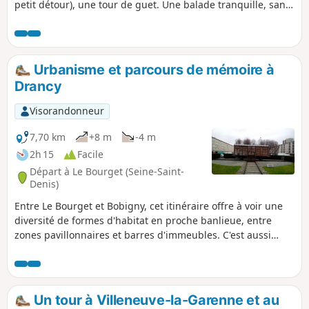
petit détour), une tour de guet. Une balade tranquille, sans
difficulté.
Urbanisme et parcours de mémoire à
Drancy
Visorandonneur
7,70 km
+8 m
-4 m
2h 15
Facile
Départ à Le Bourget (Seine-Saint-
Denis)
Entre Le Bourget et Bobigny, cet itinéraire offre à voir une
diversité de formes d'habitat en proche banlieue, entre
zones pavillonnaires et barres d'immeubles. C'est aussi
l'occasion de s'arrêter à quelques sites mémoriels dont celui
du camp d'internement de Drancy.
Un tour à Villeneuve-la-Garenne et au