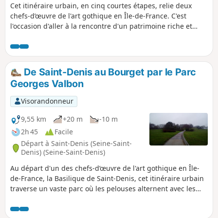
Cet itinéraire urbain, en cinq courtes étapes, relie deux
chefs-d’œuvre de l'art gothique en Île-de-France. C'est
l'occasion d'aller à la rencontre d'un patrimoine riche et
diversifié : vestiges médiévaux, hôtels particuliers du XVIIe
siècle, architecture industrielle et moderne, street art, etc.
Les parties strictement urbaines sont entrecoupées d'un
passage le long du Canal Saint-Denis et de la traversée de
De Saint-Denis au Bourget par le Parc
plusieurs parcs et jardins dont ceux de la Villette et des
Georges Valbon
Buttes Chaumont.
Visorandonneur
9,55 km
+20 m
-10 m
2h 45
Facile
Départ à Saint-Denis (Seine-Saint-
Denis) (Seine-Saint-Denis)
Au départ d'un des chefs-d’œuvre de l'art gothique en Île-
de-France, la Basilique de Saint-Denis, cet itinéraire urbain
traverse un vaste parc où les pelouses alternent avec les
massifs de fleurs, les sous-bois et les lacs. Une touche
mémorielle est présente dans la commune du Bourget qui