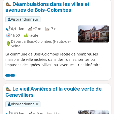
Déambulations dans les villas et
avenues de Bois-Colombes
Visorandonneur
6,41 km
+7 m
-7 m
1h 50
Facile
Départ à Bois-Colombes (Hauts-de-
Seine)
La commune de Bois-Colombes recèle de nombreuses
maisons de ville nichées dans des ruelles, sentes ou
impasses désignées "villas" ou "avenues". Cet itinéraire
urbain parcourt un certain nombre de ces voies, à la
découverte des charmes d'un habitat spacieux et à
l'architecture diversifiée.
Le vieil Asnières et la coulée verte de
Genevilliers
Visorandonneur
8,02 km
+10 m
-11 m