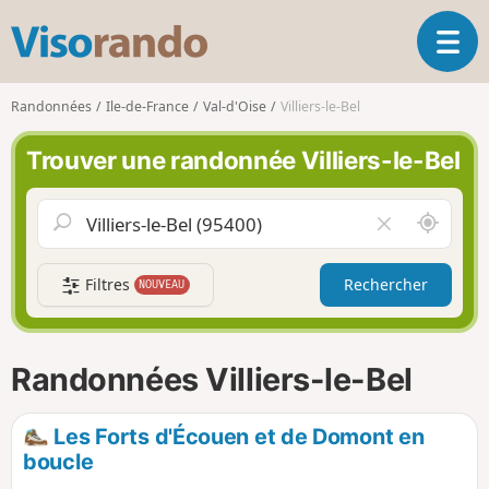
V
O
i
u
s
v
o
Randonnées
Ile-de-France
Val-d'Oise
Villiers-le-Bel
r
r
i
a
Trouver une randonnée Villiers-le-Bel
r
n
l
d
a
o
A
V
n
u
i
a
t
d
v
Filtres
Rechercher
NOUVEAU
o
e
i
u
r
g
r
l
a
d
e
Randonnées Villiers-le-Bel
t
e
c
i
m
h
o
o
a
Les Forts d'Écouen et de Domont en
n
i
m
boucle
p