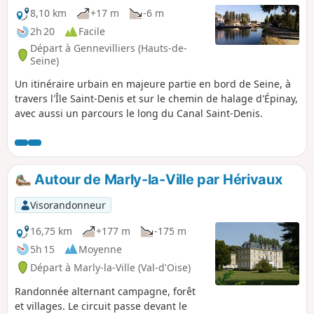
8,10 km
+17 m
-6 m
2h 20
Facile
Départ à Gennevilliers (Hauts-de-
Seine)
Un itinéraire urbain en majeure partie en bord de Seine, à
travers l'Île Saint-Denis et sur le chemin de halage d'Épinay,
avec aussi un parcours le long du Canal Saint-Denis.
Autour de Marly-la-Ville par Hérivaux
Visorandonneur
16,75 km
+177 m
-175 m
5h 15
Moyenne
Départ à Marly-la-Ville (Val-d'Oise)
Randonnée alternant campagne, forêt
et villages. Le circuit passe devant le