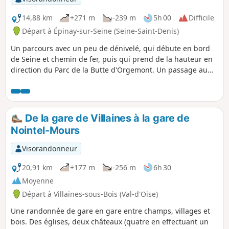
14,88 km
+271 m
-239 m
5h 00
Difficile
Départ à Épinay-sur-Seine (Seine-Saint-Denis)
Un parcours avec un peu de dénivelé, qui débute en bord
de Seine et chemin de fer, puis qui prend de la hauteur en
direction du Parc de la Butte d'Orgemont. Un passage au
Moulin d'Orgemont et le Moulin de Sannois en passant par
la forêt régionale des Buttes du Parisis et le Fort de
Cormeilles. ⚠️ Attention ! Cette randonnée est sans
balisage, bien suivre le descriptif, carte et boussole.
De la gare de Villaines à la gare de
Nointel-Mours
Visorandonneur
20,91 km
+177 m
-256 m
6h 30
Moyenne
Départ à Villaines-sous-Bois (Val-d'Oise)
Une randonnée de gare en gare entre champs, villages et
bois. Des églises, deux châteaux (quatre en effectuant un