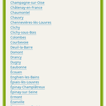
Champagne-sur-Oise
Châtenay-en-France
Chaumontel
Chauvry
Chennevières-lès-Louvres
Clichy
Clichy-sous-Bois
Colombes
Courbevoie
Deuil-la-Barre
Domont
Drancy
Dugny
Eaubonne
Écouen
Enghien-les-Bains
Épiais-lès-Louvres
Épinay-Champlâtreux
Épinay-sur-Seine
Ermont
Ézanville