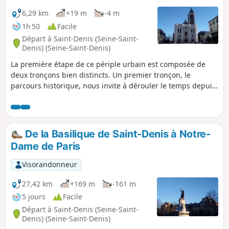
6,29 km
+19 m
-4 m
1h 50
Facile
Départ à Saint-Denis (Seine-Saint-
Denis) (Seine-Saint-Denis)
La première étape de ce périple urbain est composée de
deux tronçons bien distincts. Un premier tronçon, le
parcours historique, nous invite à dérouler le temps depuis
la légende de Saint-Denis et les origines de la ville jusqu'au
XXIe siècle, à l'aide d'une vingtaine de bornes d'information
richement documentées. Ensuite, on remonte le Canal
Saint-Denis sur son quai piétonnier jusqu'à Paris.
De la Basilique de Saint-Denis à Notre-
Dame de Paris
Visorandonneur
27,42 km
+169 m
-161 m
5 jours
Facile
Départ à Saint-Denis (Seine-Saint-
Denis) (Seine-Saint-Denis)