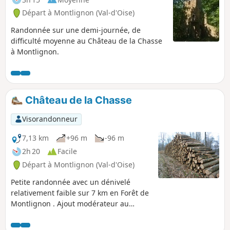
Départ à Montlignon (Val-d'Oise)
Randonnée sur une demi-journée, de
difficulté moyenne au Château de la Chasse
à Montlignon.
Château de la Chasse
Visorandonneur
7,13 km
+96 m
-96 m
2h 20
Facile
Départ à Montlignon (Val-d'Oise)
Petite randonnée avec un dénivelé
relativement faible sur 7 km en Forêt de
Montlignon . Ajout modérateur au
08/03/2021 : le descriptif semble ne pas
être suffisant pour suivre cet itinéraire.