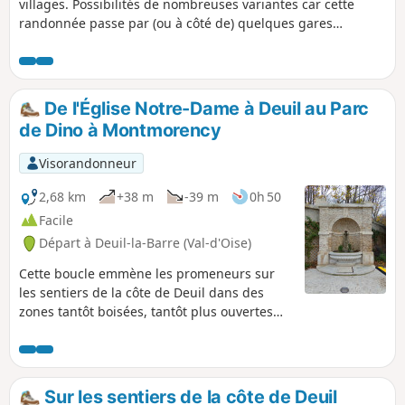
villages. Possibilités de nombreuses variantes car cette
randonnée passe par (ou à côté de) quelques gares
(Bouffémont - Moisselles, Montsoult - Maffliers, Mériel).
De l'Église Notre-Dame à Deuil au Parc
de Dino à Montmorency
Visorandonneur
2,68 km
+38 m
-39 m
0h 50
Facile
Départ à Deuil-la-Barre (Val-d'Oise)
Cette boucle emmène les promeneurs sur
les sentiers de la côte de Deuil dans des
zones tantôt boisées, tantôt plus ouvertes
avec de belles vues sur la capitale.Au départ
de l'Église Notre-Dame (Place des Victimes
du V2), la promenade traverse à mi-parcours
le Parc de Dino à Montmorency, un lieu
Sur les sentiers de la côte de Deuil