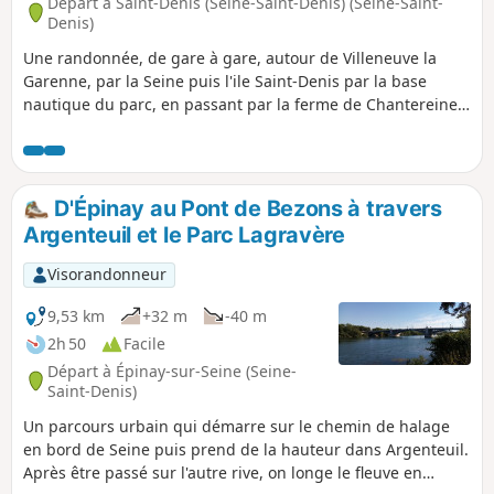
Départ à Saint-Denis (Seine-Saint-Denis) (Seine-Saint-
Denis)
Une randonnée, de gare à gare, autour de Villeneuve la
Garenne, par la Seine puis l'ile Saint-Denis par la base
nautique du parc, en passant par la ferme de Chantereine
(heure de visite uniquement l'après midi) ; une randonnée
sans trop de distance et de dénivelé.
D'Épinay au Pont de Bezons à travers
Argenteuil et le Parc Lagravère
Visorandonneur
9,53 km
+32 m
-40 m
2h 50
Facile
Départ à Épinay-sur-Seine (Seine-
Saint-Denis)
Un parcours urbain qui démarre sur le chemin de halage
en bord de Seine puis prend de la hauteur dans Argenteuil.
Après être passé sur l'autre rive, on longe le fleuve en