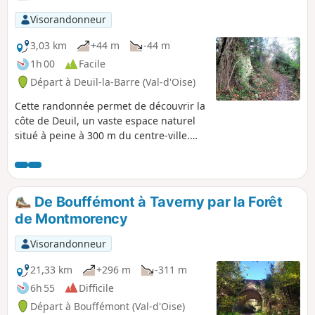
chargé d'Histoire qui a été réaménagé et
inauguré en juillet 2025.Ce parcours est
Visorandonneur
proposé par l'association Les Sentiers de la
Côte de Deuil
3,03 km
+44 m
-44 m
1h 00
Facile
Départ à Deuil-la-Barre (Val-d'Oise)
Cette randonnée permet de découvrir la
côte de Deuil, un vaste espace naturel
situé à peine à 300 m du centre-ville.
Anciennement zone agricole, cet espace
vert est traversé par de nombreux
sentiers datant pour les plus anciens de
l’époque gauloise. La randonnée est
De Bouffémont à Taverny par la Forêt
entièrement balisée du même type que
de Montmorency
ceux des GR® classiques mais de
couleur Violette. Vous pouvez également
Visorandonneur
consulter une visite 3D du circuit de
randonnée sur youtube ou sur le site
21,33 km
+296 m
-311 m
des sentiers de la côte
6h 55
Difficile
Départ à Bouffémont (Val-d'Oise)