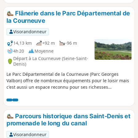
Un GPS ou l'application Visorando peut
être utile
Flânerie dans le Parc Départemental de
la Courneuve
Visorandonneur
14,13 km
+92 m
-96 m
4h 20
Moyenne
Départ à La Courneuve (Seine-Saint-
Denis)
Le Parc Départemental de la Courneuve (Parc Georges
Valbon) offre de nombreux équipements pour le loisir mais
c'est aussi un espace reconnu pour ses richesses
écologiques. La flânerie proposée permet d'en découvrir les
multiples facettes et d'apprécier la beauté de ses paysages.
Parcours historique dans Saint-Denis et
promenade le long du canal
Visorandonneur