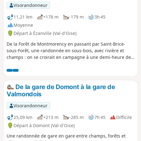
Visorandonneur
11,21 km
+178 m
-179 m
3h 45
Moyenne
Départ à Ézanville (Val-d'Oise)
De la Forêt de Montmorency en passant par Saint-Brice-
sous-Forêt, une randonnée en sous-bois, avec rivière et
champs : on se croirait en campagne à une demi-heure de
Paris.
De la gare de Domont à la gare de
Valmondois
Visorandonneur
25,09 km
+213 m
-285 m
7h 45
Difficile
Départ à Domont (Val-d'Oise)
Une randonnée de gare en gare entre champs, forêts et