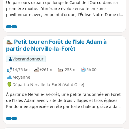
Un parcours urbain qui longe le Canal de l'Ourcq dans sa
première moitié. L'itinéraire évolue ensuite en zone
pavillonnaire avec, en point d'orgue, l'Église Notre-Dame de
l'Assomption du Raincy, résolument moderne quand elle fut
érigée au lendemain de la première guerre mondiale.
Petit tour en Forêt de l'Isle Adam à
partir de Nerville-la-Forêt
Visorandonneur
14,76 km
+261 m
-253 m
5h 00
Moyenne
Départ à Nerville-la-Forêt (Val-d'Oise)
À partir de Nerville-la-Forêt, une petite randonnée en Forêt
de l'Isles Adam avec visite de trois villages et trois églises.
Randonnée appréciée en été par forte chaleur grâce à dans
la fraicheur des arbres de cette forêt, et appréciée aussi en
hiver grâce à un sol pas trop boueux.