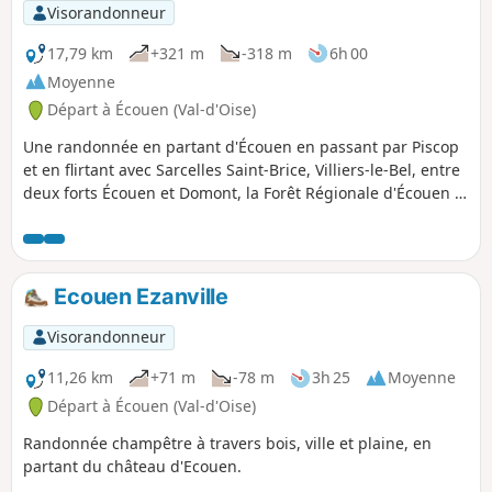
Visorandonneur
17,79 km
+321 m
-318 m
6h 00
Moyenne
Départ à Écouen (Val-d'Oise)
Une randonnée en partant d'Écouen en passant par Piscop
et en flirtant avec Sarcelles Saint-Brice, Villiers-le-Bel, entre
deux forts Écouen et Domont, la Forêt Régionale d'Écouen et
la Forêt Domaniale de Montmorency, deux églises, des
châteaux, des zones urbaines, un peu de zone agricole et
des plantation de feuillus.
Ecouen Ezanville
Visorandonneur
11,26 km
+71 m
-78 m
3h 25
Moyenne
Départ à Écouen (Val-d'Oise)
Randonnée champêtre à travers bois, ville et plaine, en
partant du château d'Ecouen.