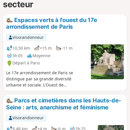
secteur
Espaces verts à l'ouest du 17e
arrondissement de Paris
Visorandonneur
10,50 km
+15 m
-11 m
3h 05
Moyenne
Départ à Paris
Le 17e arrondissement de Paris se
distingue par sa grande diversité
urbaine et sociale. L'Ouest de
l'arrondissement est plus résidentiel et
bourgeois que l'Est, avec les quartiers
Parcs et cimetières dans les Hauts-de-
Ternes et Monceau. Il se caractérise par
Seine : arts, anarchisme et féminisme
une architecture variée allant de
l’haussmannien aux immeubles
Visorandonneur
contemporains. Bien desservi, il combine
traditions parisiennes et modernité.
8,48 km
+4 m
-6 m
2h 25