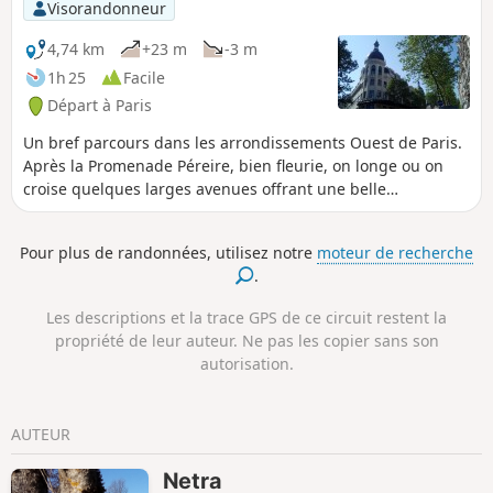
Visorandonneur
4,74 km
+23 m
-3 m
1h 25
Facile
Départ à Paris
Un bref parcours dans les arrondissements Ouest de Paris.
Après la Promenade Péreire, bien fleurie, on longe ou on
croise quelques larges avenues offrant une belle
perspective de l'Arc de Triomphe de l'Étoile.
Pour plus de randonnées, utilisez notre
moteur de recherche
.
Les descriptions et la trace GPS de ce circuit restent la
propriété de leur auteur. Ne pas les copier sans son
autorisation.
AUTEUR
Netra