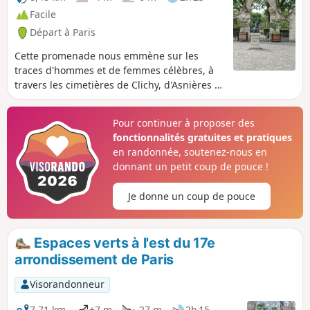
L'Ouest de l'arrondissement nous fait
Facile
découvrir deux longues promenades et
Départ à Paris
une vingtaine d'espaces verts dont de
pittoresques jardins tel le square Saint-
Cette promenade nous emmène sur les
Odile ou le vallonné Jardin Claire Motte.
traces d'hommes et de femmes célèbres, à
travers les cimetières de Clichy, d'Asnières et
de Levallois. Le parcours est plat, et se fait à
vitesse modérée pour rechercher les
Pour continuer à proposer des
tombes, parfois difficiles à localiser.
fonctionnalités gratuites et pratiques
en randonnée, soutenez-nous en
donnant un petit coup de pouce !
Je donne un coup de pouce
Espaces verts à l'est du 17e
arrondissement de Paris
Visorandonneur
7,71 km
+7 m
-27 m
2h 15