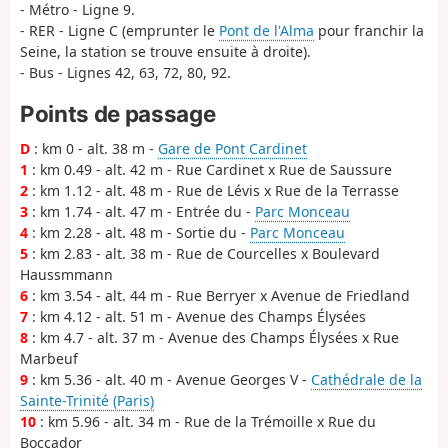
- Métro - Ligne 9.
- RER - Ligne C (emprunter le
Pont de l'Alma
pour franchir la
Seine, la station se trouve ensuite à droite).
- Bus - Lignes 42, 63, 72, 80, 92.
Points de passage
D
: km 0 - alt. 38 m -
Gare de Pont Cardinet
1
: km 0.49 - alt. 42 m - Rue Cardinet x Rue de Saussure
2
: km 1.12 - alt. 48 m - Rue de Lévis x Rue de la Terrasse
3
: km 1.74 - alt. 47 m - Entrée du -
Parc Monceau
4
: km 2.28 - alt. 48 m - Sortie du -
Parc Monceau
5
: km 2.83 - alt. 38 m - Rue de Courcelles x Boulevard
Haussmmann
6
: km 3.54 - alt. 44 m - Rue Berryer x Avenue de Friedland
7
: km 4.12 - alt. 51 m - Avenue des Champs Élysées
8
: km 4.7 - alt. 37 m - Avenue des Champs Élysées x Rue
Marbeuf
9
: km 5.36 - alt. 40 m - Avenue Georges V -
Cathédrale de la
Sainte-Trinité (Paris)
10
: km 5.96 - alt. 34 m - Rue de la Trémoille x Rue du
Boccador