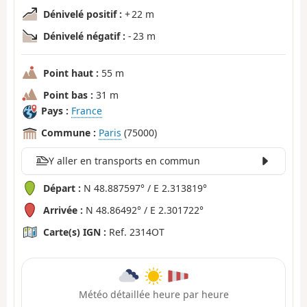
Dénivelé positif :
+ 22 m
Dénivelé négatif :
- 23 m
Point haut :
55 m
Point bas :
31 m
Pays :
France
Commune :
Paris
(75000)
Y aller en transports en commun
Départ :
N 48.887597° / E 2.313819°
Arrivée :
N 48.86492° / E 2.301722°
Carte(s) IGN :
Ref. 2314OT
Météo détaillée heure par heure