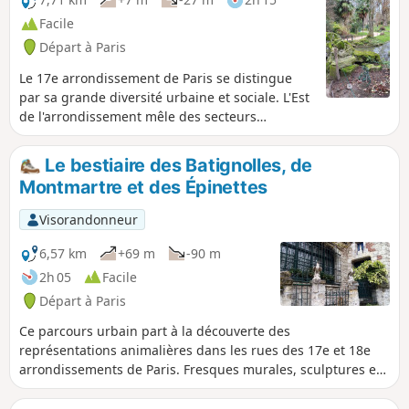
Facile
Départ à Paris
Le 17e arrondissement de Paris se distingue
par sa grande diversité urbaine et sociale. L'Est
de l'arrondissement mêle des secteurs
populaires et en renouvellement. Ancien
territoire ferroviaire et industriel, il a connu
Le bestiaire des Batignolles, de
une forte transformation récente, notamment
Montmartre et des Épinettes
avec l’écoquartier Clichy-Batignolles. Le Parc
Martin Martin Luther King illustre ce
Visorandonneur
renouvellement urbain, conçu selon les
principes écologiques. Mais on apprécie aussi
6,57 km
+69 m
-90 m
le charme du Square des Batignolles ou des
2h 05
Facile
Épinettes, à l'ambiance paysagère typique du
Départ à Paris
XIXᵉ siècle, ou le calme du Square de la Villa
Sainte-Croix.
Ce parcours urbain part à la découverte des
représentations animalières dans les rues des 17e et 18e
arrondissements de Paris. Fresques murales, sculptures et
ornementations d'immeubles sont au rendez-vous. C'est
aussi l'occasion de déambuler dans le quartier animé de la