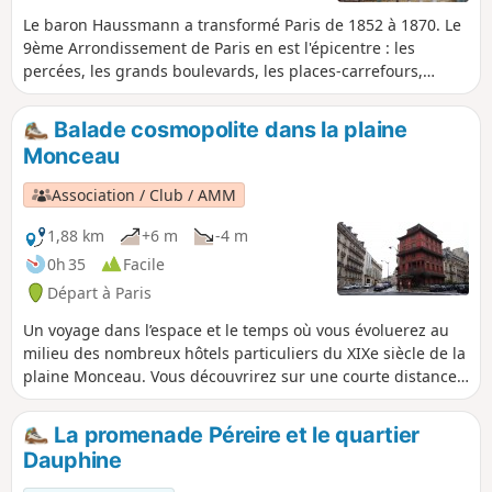
Le baron Haussmann a transformé Paris de 1852 à 1870. Le
9ème Arrondissement de Paris en est l'épicentre : les
percées, les grands boulevards, les places-carrefours,
mettent en valeur les édifices adaptés à la vie sous le
second empire : grands magasins, Opéra, théâtres, music-
Balade cosmopolite dans la plaine
halls, églises, sièges de la presse, banques, passages
Monceau
couverts, colonnes Morris, kiosques, etc. Ce parcours vous
fera découvrir, les témoins de cette époque, et leur
Association / Club / AMM
adaptation au Paris d’aujourd’hui.
1,88 km
+6 m
-4 m
0h 35
Facile
Départ à Paris
Un voyage dans l’espace et le temps où vous évoluerez au
milieu des nombreux hôtels particuliers du XIXe siècle de la
plaine Monceau. Vous découvrirez sur une courte distance :
une église, des restaurants russes, une pagode chinoise,
un parc de la fin du XVIIIe siècle avec pyramide, pont à
La promenade Péreire et le quartier
l’italienne, copies d’antiquités romaines.
Dauphine