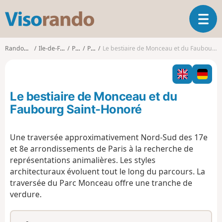
V
O
i
u
s
v
o
Randonnées
Ile-de-France
Paris
Paris
Le bestiaire de Monceau et du Faubourg Saint-Honoré
r
r
i
a
r
n
l
d
Le bestiaire de Monceau et du
a
o
n
Faubourg Saint-Honoré
a
v
Une traversée approximativement Nord-Sud des 17e
i
et 8e arrondissements de Paris à la recherche de
g
a
représentations animalières. Les styles
t
architecturaux évoluent tout le long du parcours. La
i
traversée du Parc Monceau offre une tranche de
o
verdure.
n