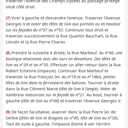
traverser l'Avenue des Champs Élysées au passage protégé
situé côté droit.
(
7
) Virer à gauche et descendre l'avenue. Traverser l'Avenue
Georges V et
noter des têtes de lion aux portails ou en hauteur
sur les façades du n°97 au n°93
. Continuer tout droit et
traverser successivement la Rue Quantin Bauchart, la Rue
Lincoln et la Rue Pierre Charon.
(
8
) Prendre la suivante à droite, la Rue Marbeuf.
Au n°40, une
boutique alsacienne avec des ours en devanture. Des têtes de
lion au n°39 et au n°30
. Effectuer un aller-retour dans la Rue
Robert Estienne (impasse). Continuer Rue Marbeuf et
traverser la Rue François Ier.
Au n°18 et au n°14bis, petites
têtes de lion dans la ferronnerie des balcons
. Tourner à droite
dans la Rue Clément Marot (
tête de lion à l'angle
).
Noter de
nombreux mascarons sur la façade du n°21
. Au bout, tourner à
gauche (
tête de lion au n°46
) et traverser l'Avenue Georges V.
(
9
) De façon facultative, avancer dans la Rue Pierre Ier de
Serbie (
têtes de lion et dragons au n°40, tête de lion au n°36
).
Tout de suite à gauche, l'impasse donne à voir
l'arrière