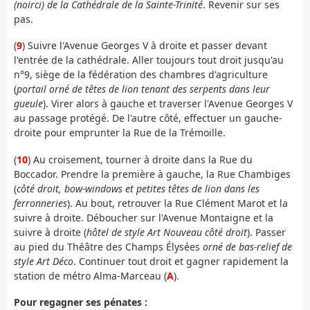
(noirci) de la Cathédrale de la Sainte-Trinité
. Revenir sur ses
pas.
(
9
) Suivre l'Avenue Georges V à droite et passer devant
l'entrée de la cathédrale. Aller toujours tout droit jusqu'au
n°9, siège de la fédération des chambres d'agriculture
(
portail orné de têtes de lion tenant des serpents dans leur
gueule
). Virer alors à gauche et traverser l'Avenue Georges V
au passage protégé. De l'autre côté, effectuer un gauche-
droite pour emprunter la Rue de la Trémoille.
(
10
) Au croisement, tourner à droite dans la Rue du
Boccador. Prendre la première à gauche, la Rue Chambiges
(
côté droit, bow-windows et petites têtes de lion dans les
ferronneries
). Au bout, retrouver la Rue Clément Marot et la
suivre à droite. Déboucher sur l'Avenue Montaigne et la
suivre à droite (
hôtel de style Art Nouveau côté droit
). Passer
au pied du Théâtre des Champs Élysées
orné de bas-relief de
style Art Déco
. Continuer tout droit et gagner rapidement la
station de métro Alma-Marceau (
A
).
Pour regagner ses pénates :