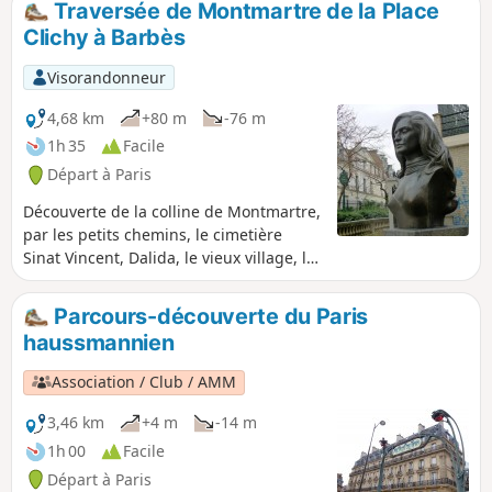
Traversée de Montmartre de la Place
Butte Montmartre.
Clichy à Barbès
Visorandonneur
4,68 km
+80 m
-76 m
1h 35
Facile
Départ à Paris
Découverte de la colline de Montmartre,
par les petits chemins, le cimetière
Sinat Vincent, Dalida, le vieux village, la
Basilique, vues superbes sur Paris.
Parcours-découverte du Paris
haussmannien
Association / Club / AMM
3,46 km
+4 m
-14 m
1h 00
Facile
Départ à Paris