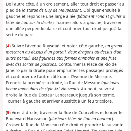
De l'autre côté, à un croisement, aller tout droit et passer au
pied de
la statue de Guy de Maupassant
. Obliquer ensuite à
gauche et rejoindre une large allée (
bâtiment rond et grilles à
têtes de lion sur la droite
). Tourner alors à gauche, traverser
une allée perpendiculaire et continuer tout droit jusqu'à la
sortie du parc.
(
4
) Suivre l'Avenue Ruysdaël et noter, côté gauche,
un grand
mascaron au-dessus d'un portail, deux dragons au-dessus d'un
autre portail, des figurines aux formes animales et une frise
avec des sortes de poissons
. Contourner la Place de Rio de
Janeiro par la droite pour emprunter les passages protégés
et continuer de l'autre côté dans l'Avenue de Messine.
Prendre la première à droite, la Rue de Messine (
quelques
beaux immeubles de style Art Nouveau
). Au bout, suivre à
droite la Rue du Docteur Lancereaux jusqu'à son terme.
Tourner à gauche et arriver aussitôt à un feu tricolore.
(
5
) Virer à droite, traverser la Rue de Courcelles et longer le
Boulevard Haussman (
plusieurs têtes de lion en hauteur
).
Croiser la Rue de Monceau côté droit et prendre la suivante
à droite, la Rue du Faubourg Saint-Honoré. Tourner tout de