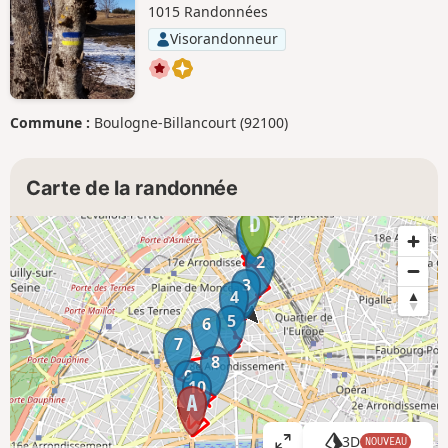
1015 Randonnées
Visorandonneur
Commune :
Boulogne-Billancourt (92100)
Carte de la randonnée
1
2
3
4
5
6
7
8
9
10
3D
NOUVEAU