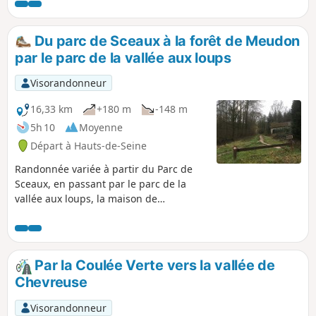
et les quatre parcs boisés traversés apportent une
indéniable touche de verdure à ce parcours urbain.
Du parc de Sceaux à la forêt de Meudon
par le parc de la vallée aux loups
Visorandonneur
16,33 km
+180 m
-148 m
5h 10
Moyenne
Départ à Hauts-de-Seine
Randonnée variée à partir du Parc de
Sceaux, en passant par le parc de la
vallée aux loups, la maison de
Chateaubriand, les cités-jardins du
Plessis-Robinson et ses jardins ouvriers
et sa rivière, qui chemine aux pieds des
immeubles. Pour finir par un parcours à
Par la Coulée Verte vers la vallée de
travers la forêt de Meudon.
Chevreuse
Visorandonneur