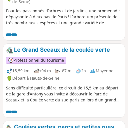
de-Seine)
Pour les passionnés d'arbres et de jardins, une promenade
dépaysante à deux pas de Paris ! L'arboretum présente de
très nombreuses espèces et une grande variété de
paysages. Un détour enchanteur par l'Île Verte complète le
tableau.
Le Grand Sceaux de la coulée verte
Professionnel du tourisme
15,59 km
+94 m
-87 m
2h
Moyenne
Départ à Hauts-de-Seine
Sans difficulté particulière, ce circuit de 15,5 km au départ
de la gare d'Antony vous invite à découvrir le Parc de
Sceaux et la Coulée verte du sud parisien lors d'un grand
parcours touristique et plein de charme. Laissez-vous
surprendre par les paysages associant ville et nature de la
Coulée Verte et par les perspectives grandioses du Parc de
Sceaux.
Coulées vertes, parcs et petites rues