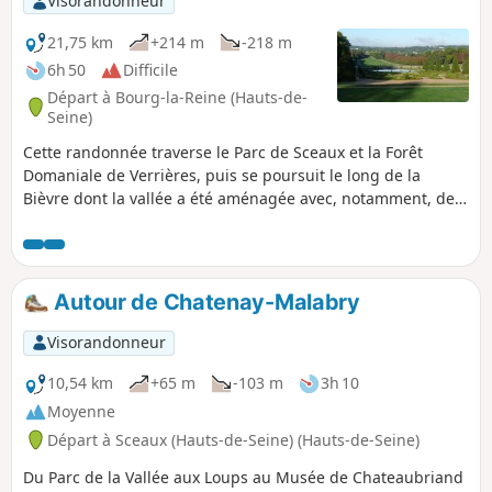
Visorandonneur
21,75 km
+214 m
-218 m
6h 50
Difficile
Départ à Bourg-la-Reine (Hauts-de-
Seine)
Cette randonnée traverse le Parc de Sceaux et la Forêt
Domaniale de Verrières, puis se poursuit le long de la
Bièvre dont la vallée a été aménagée avec, notamment, de
nombreux terrains de sports et de détente. La présence
d'autant d'espaces verts surprend dans une région par
ailleurs fortement urbanisée.
Autour de Chatenay-Malabry
Visorandonneur
10,54 km
+65 m
-103 m
3h 10
Moyenne
Départ à Sceaux (Hauts-de-Seine) (Hauts-de-Seine)
Du Parc de la Vallée aux Loups au Musée de Chateaubriand