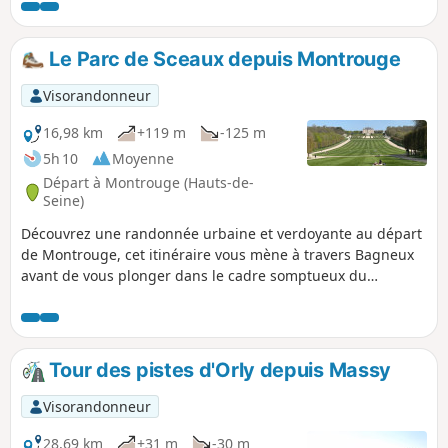
Le Parc de Sceaux depuis Montrouge
Visorandonneur
16,98 km
+119 m
-125 m
5h 10
Moyenne
Départ à Montrouge (Hauts-de-
Seine)
Découvrez une randonnée urbaine et verdoyante au départ
de Montrouge, cet itinéraire vous mène à travers Bagneux
avant de vous plonger dans le cadre somptueux du
Domaine Départemental de Sceaux et de ses perspectives
dessinées par Le Nôtre. Pour le retour, laissez-vous guider
par le havre de paix de la Coulée Verte du Sud Parisien, un
ruban de nature préservé qui vous ramènera tout en
Tour des pistes d'Orly depuis Massy
douceur à votre point de départ. Une boucle parfaite entre
ville, histoire et nature.
Visorandonneur
28,69 km
+31 m
-30 m