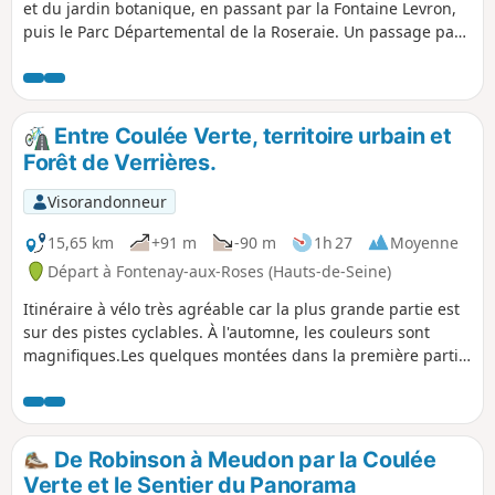
et du jardin botanique, en passant par la Fontaine Levron,
puis le Parc Départemental de la Roseraie. Un passage par
le Parc du domaine de Sceaux, par le grand canal, avec la
rencontre de l'Octogone et, pour finir, par le Château de
Sceaux datant du XVIIe siècle.
Entre Coulée Verte, territoire urbain et
Forêt de Verrières.
Visorandonneur
15,65 km
+91 m
-90 m
1h 27
Moyenne
Départ à Fontenay-aux-Roses (Hauts-de-Seine)
Itinéraire à vélo très agréable car la plus grande partie est
sur des pistes cyclables. À l'automne, les couleurs sont
magnifiques.Les quelques montées dans la première partie
sont praticables par des cyclistes moyens dans cet itinéraire
qui propose l'une des voies les moins difficiles pour
rejoindre à vélo la Forêt de Verrières. C'est aussi une
longueur raisonnable pour tous ceux qui pratiquent plus
De Robinson à Meudon par la Coulée
rarement le vélo, mais l'itinéraire dans la forêt peut très
Verte et le Sentier du Panorama
simplement être allongé.