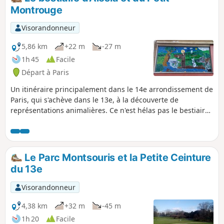
confidentiel tels que la Fondation Arp agrémenteront votre
Montrouge
trajet. La suite de votre itinéraire s'effectue principalement
dans les bois où vous découvrirez l'étang de Meudon et
Visorandonneur
apercevrez l'étang de Chalais bordé par l'imposant Hangar
Y.
5,86 km
+22 m
-27 m
1h 45
Facile
Départ à Paris
Un itinéraire principalement dans le 14e arrondissement de
Paris, qui s'achève dans le 13e, à la découverte de
représentations animalières. Ce n'est hélas pas le bestiaire
le plus riche de la série... Le quartier du Petit Montrouge ne
manque toutefois pas de charme.
Le Parc Montsouris et la Petite Ceinture
du 13e
Visorandonneur
4,38 km
+32 m
-45 m
1h 20
Facile