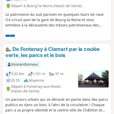
Départ à Bourg-la-Reine (Hauts-de-Seine)
Le patrimoine du sud parisien en quelques tours de roue
!Ce circuit part de la gare de Bourg-la-Reine et vous
emmène à la découverte des trésors patrimoniaux des
Hauts-de-Seine. Rendez-vous dans les vieux centres de
Bagneux, Châtillon, Malakoff et Vanves pour découvrir l'âme
du sud parisien.
De Fontenay à Clamart par la coulée
verte, les parcs et le bois
Visorandonneur
9,32 km
+101 m
-97 m
2h 55
Moyenne
Départ à Fontenay-aux-Roses
(Hauts-de-Seine)
Un parcours urbain qui se déroule en partie dans des parcs
publics ou dans un bois, à l'abri de la circulation ! Chaque
parc a sa propre identité et le centre-ville de Châtillon et