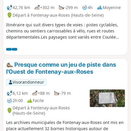
42,76 km
+302 m
-299 m
4h
Moyenne
Départ à Fontenay-aux-Roses (Hauts-de-Seine)
Itinéraire qui suit divers types de voies : pistes cyclables,
chemins ou sentiers carrossables à vélo, rues et routes
départementales.Les paysages sont variés entre Coulée
Verte, Vallée de l'Yvette (Basse-Vallée de Chevreuse),
plateau de Saclay, ou encore Bois de Verrières.Deux côtes
d'un à deux kilomètres rendent "Moyenne" la difficulté de
cet itinéraire d'environ 40 km ; il nécessite donc un
Presque comme un jeu de piste dans
minimum de pratique du vélo.
l'Ouest de Fontenay-aux-Roses
Visorandonneur
6,12 km
+88 m
-79 m
2h 00
Facile
Départ à Fontenay-aux-Roses
(Hauts-de-Seine)
Les archives municipales de Fontenay-aux-Roses ont mis en
place actuellement 32 bornes historiques autour de