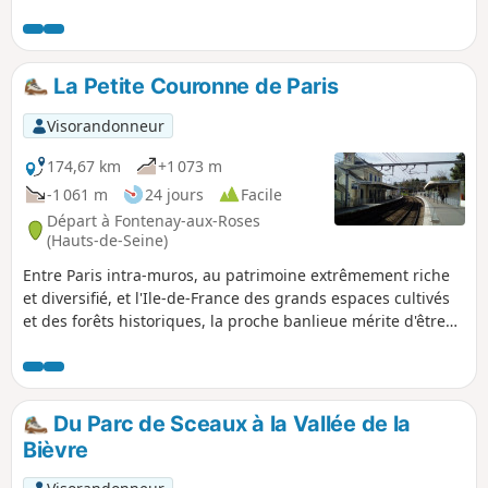
celui de Clamart apportent leur touche patrimoniale.
La Petite Couronne de Paris
Visorandonneur
174,67 km
+1 073 m
-1 061 m
24 jours
Facile
Départ à Fontenay-aux-Roses
(Hauts-de-Seine)
Entre Paris intra-muros, au patrimoine extrêmement riche
et diversifié, et l'Ile-de-France des grands espaces cultivés
et des forêts historiques, la proche banlieue mérite d'être
découverte et parcourue à pied, même si cet espace est
fortement urbanisé. C'est ce que propose ce circuit en 24
étapes toutes accessibles par les transports en commun.
Du Parc de Sceaux à la Vallée de la
Bièvre