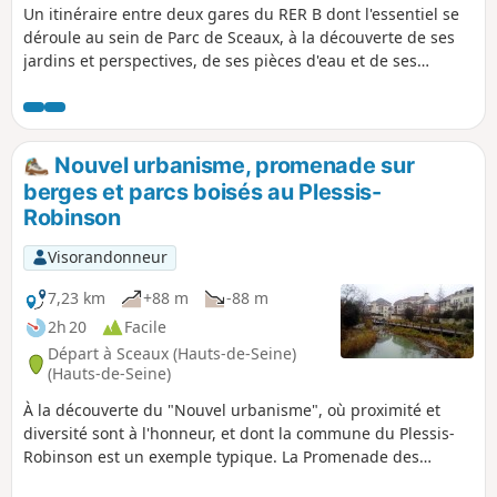
Un itinéraire entre deux gares du RER B dont l'essentiel se
déroule au sein de Parc de Sceaux, à la découverte de ses
jardins et perspectives, de ses pièces d'eau et de ses
recoins plus méconnus.
Nouvel urbanisme, promenade sur
berges et parcs boisés au Plessis-
Robinson
Visorandonneur
7,23 km
+88 m
-88 m
2h 20
Facile
Départ à Sceaux (Hauts-de-Seine)
(Hauts-de-Seine)
À la découverte du "Nouvel urbanisme", où proximité et
diversité sont à l'honneur, et dont la commune du Plessis-
Robinson est un exemple typique. La Promenade des
Berges a des allures de "petite Venise des Hauts-de-Seine"