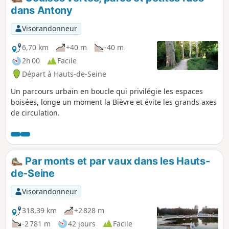
dans Antony
Visorandonneur
6,70 km
+40 m
-40 m
2h 00
Facile
Départ à Hauts-de-Seine
Un parcours urbain en boucle qui privilégie les espaces
boisées, longe un moment la Bièvre et évite les grands axes
de circulation.
Par monts et par vaux dans les Hauts-
de-Seine
Visorandonneur
318,39 km
+2 828 m
-2 781 m
42 jours
Facile