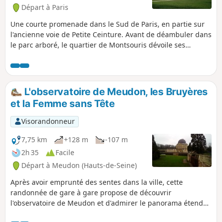
Départ à Paris
Une courte promenade dans le Sud de Paris, en partie sur
l'ancienne voie de Petite Ceinture. Avant de déambuler dans
le parc arboré, le quartier de Montsouris dévoile ses
maisons tranquilles à l'architecture variée.
L'observatoire de Meudon, les Bruyères
et la Femme sans Tête
Visorandonneur
7,75 km
+128 m
-107 m
2h 35
Facile
Départ à Meudon (Hauts-de-Seine)
Après avoir emprunté des sentes dans la ville, cette
randonnée de gare à gare propose de découvrir
l'observatoire de Meudon et d'admirer le panorama étendu
dont on bénéficie depuis la terrasse de son parc. Ensuite,