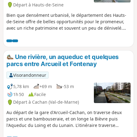
Départ à Hauts-de-Seine
Bien que densément urbanisé, le département des Hauts-
de-Seine offre de belles opportunités pour le promeneur,
avec un riche patrimoine et souvent un peu de dénivelé.
Cette série de randonnées, quasiment toutes accessibles
par les transports en commun, vous emmène à la
découverte de ce département en évitant autant que
possible les grands axes de circulation et en privilégiant les
Une rivière, un aqueduc et quelques
sentes et ruelles, les parcs publics et les espaces boisés.
parcs entre Arcueil et Fontenay
Visorandonneur
5,78 km
+69 m
-53 m
1h 50
Facile
Départ à Cachan (Val-de-Marne)
Au départ de la gare d'Arcueil-Cachan, on traverse deux
parcs et une bambouseraie, et on longe la Bièvre puis
l'Aqueduc du Loing et du Lunain. L'itinéraire traverse
ensuite Bagneux et le Parc François Mitterrand pour