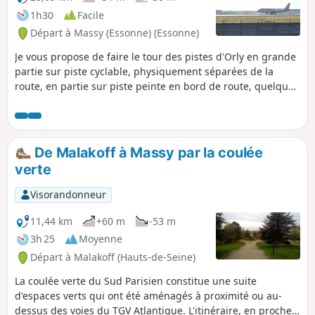
1h30
Facile
Départ à Massy (Essonne) (Essonne)
Je vous propose de faire le tour des pistes d'Orly en grande
partie sur piste cyclable, physiquement séparées de la
route, en partie sur piste peinte en bord de route, quelques
tronçons sans piste. Avec vue sur les champs, les pistes et
des avions. Je fais ça le weekend, en alternative à la Coulée
Verte, trop encombrée.
De Malakoff à Massy par la coulée
verte
Visorandonneur
11,44 km
+60 m
-53 m
3h 25
Moyenne
Départ à Malakoff (Hauts-de-Seine)
La coulée verte du Sud Parisien constitue une suite
d'espaces verts qui ont été aménagés à proximité ou au-
dessus des voies du TGV Atlantique. L'itinéraire, en proche