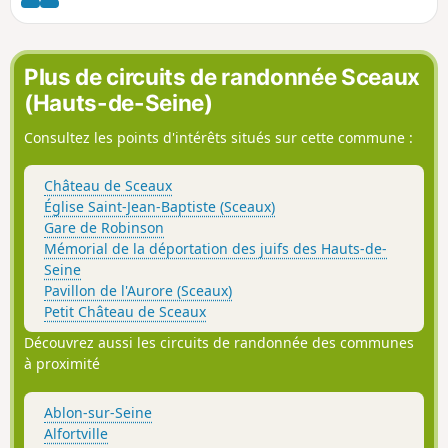
l'itinéraire se déroule essentiellement en forêt.
Plus de circuits de randonnée Sceaux
(Hauts-de-Seine)
Consultez les points d'intérêts situés sur cette commune :
Château de Sceaux
Église Saint-Jean-Baptiste (Sceaux)
Gare de Robinson
Mémorial de la déportation des juifs des Hauts-de-
Seine
Pavillon de l'Aurore (Sceaux)
Petit Château de Sceaux
Découvrez aussi les circuits de randonnée des communes
à proximité
Ablon-sur-Seine
Alfortville