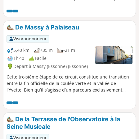
banlieue, suit cette coulée verte jusqu'à son terme. Une
promenade urbaine mais dans la verdure qui peut être
effectuée en toute saison, à pied ou à vélo.
De Massy à Palaiseau
Visorandonneur
5,40 km
+35 m
-21 m
1h 40
Facile
Départ à Massy (Essonne) (Essonne)
Cette troisième étape de ce circuit constitue une transition
entre la fin officielle de la coulée verte et la vallée de
l'Yvette. Bien qu'il s'agisse d'un parcours exclusivement
urbain, en empruntant des sentes discrètes, il évite les
secteurs les plus encombrés de la dynamique commune de
Massy.
De la Terrasse de l'Observatoire à la
Seine Musicale
Visorandonneur