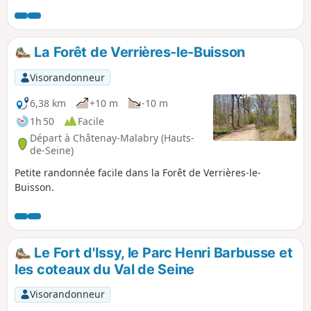
relativement difficile en orientation. Si vous êtes
suffisamment silencieux, vous pourrez croiser la route de
chevreuils. Itinéraire praticable de préférence l'été (ou toute
l'année si vous n’êtes pas dérangé par l'eau et la boue).
La Forêt de Verrières-le-Buisson
Visorandonneur
6,38 km
+10 m
-10 m
1h 50
Facile
Départ à Châtenay-Malabry (Hauts-
de-Seine)
Petite randonnée facile dans la Forêt de Verrières-le-
Buisson.
Le Fort d'Issy, le Parc Henri Barbusse et
les coteaux du Val de Seine
Visorandonneur