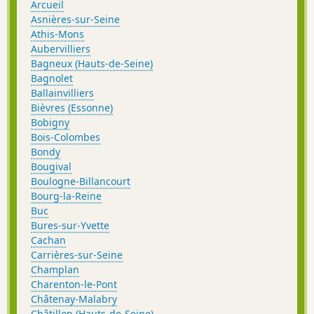
Arcueil
Asnières-sur-Seine
Athis-Mons
Aubervilliers
Bagneux (Hauts-de-Seine)
Bagnolet
Ballainvilliers
Bièvres (Essonne)
Bobigny
Bois-Colombes
Bondy
Bougival
Boulogne-Billancourt
Bourg-la-Reine
Buc
Bures-sur-Yvette
Cachan
Carrières-sur-Seine
Champlan
Charenton-le-Pont
Châtenay-Malabry
Châtillon (Hauts-de-Seine)