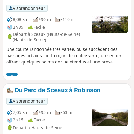
Visorandonneur
8,08 km
+96 m
-116 m
2h 35
Facile
Départ à Sceaux (Hauts-de-Seine)
(Hauts-de-Seine)
Une courte randonnée très variée, où se succèdent des
passages urbains, un tronçon de coulée verte, un sentier
offrant quelques points de vue étendus et une brève
traversée de la Forêt de Meudon.
Du Parc de Sceaux à Robinson
Visorandonneur
7,05 km
+95 m
-63 m
2h 15
Facile
Départ à Hauts-de-Seine