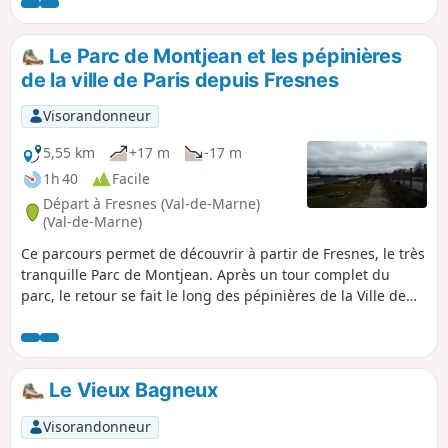
regagner la gare de Fontenay-aux-Roses, début et terme de
cette longue boucle à travers la proche banlieue parisienne.
Le Parc de Montjean et les pépinières
de la ville de Paris depuis Fresnes
Visorandonneur
5,55 km
+17 m
-17 m
1h 40
Facile
Départ à Fresnes (Val-de-Marne)
(Val-de-Marne)
Ce parcours permet de découvrir à partir de Fresnes, le très
tranquille Parc de Montjean. Après un tour complet du
parc, le retour se fait le long des pépinières de la Ville de
Paris, partiellement balisé par un petit chemin piétonnier le
long de la Voie des Laitières.
Le Vieux Bagneux
Visorandonneur