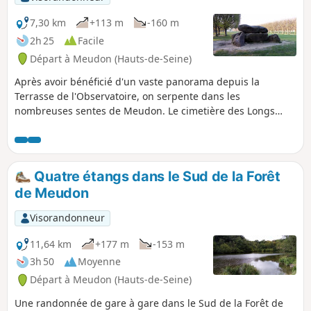
7,30 km
+113 m
-160 m
2h 25
Facile
Départ à Meudon (Hauts-de-Seine)
Après avoir bénéficié d'un vaste panorama depuis la
Terrasse de l'Observatoire, on serpente dans les
nombreuses sentes de Meudon. Le cimetière des Longs
Réages réserve une surprise sous la forme d'un dolmen du
Néolithique reconverti en sépulture moderne... Ce parcours
s'achève le long de la Seine et sur l'Île Seguin où est,
désormais, implanté un ensemble de salles de concert au
Quatre étangs dans le Sud de la Forêt
nom bien trouvé.
de Meudon
Visorandonneur
11,64 km
+177 m
-153 m
3h 50
Moyenne
Départ à Meudon (Hauts-de-Seine)
Une randonnée de gare à gare dans le Sud de la Forêt de