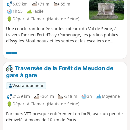
6,09 km
+71 m
-55 m
1h 55
Facile
Départ à Clamart (Hauts-de-Seine)
Une courte randonnée sur les coteaux du Val de Seine, à
travers l'ancien Fort d'Issy réaménagé, les jardins publics
d'Issy-les-Moulineaux et les sentes et les escaliers de
Meudon. Un parcours urbain, comportant du dénivelé, avec
de beaux points de vue et un patrimoine diversifié.
Traversée de la Forêt de Meudon de
gare à gare
Visorandonneur
21,39 km
+361 m
-318 m
3h
Moyenne
Départ à Clamart (Hauts-de-Seine)
Parcours VTT presque entièrement en forêt, avec un peu de
dénivelé, à moins de 10 km de Paris.