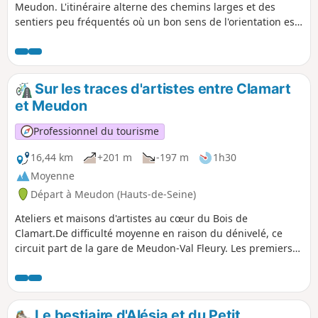
Meudon. L'itinéraire alterne des chemins larges et des
sentiers peu fréquentés où un bon sens de l'orientation est
requis. En cours de route, on longe agréablement quatre
étangs et on rencontre un petit menhir du Néolithique.
Sur les traces d'artistes entre Clamart
et Meudon
Professionnel du tourisme
16,44 km
+201 m
-197 m
1h30
Moyenne
Départ à Meudon (Hauts-de-Seine)
Ateliers et maisons d'artistes au cœur du Bois de
Clamart.De difficulté moyenne en raison du dénivelé, ce
circuit part de la gare de Meudon-Val Fleury. Les premiers
kilomètres de cette balade vous invitent à la découverte de
maisons artistes. Sur votre chemin, n'hésitez pas à effectuer
un arrêt à la Maison-atelier de Rodin qui surplombe Paris et
la Seine dans un décor verdoyant. D'autres lieux au charme
Le bestiaire d'Alésia et du Petit