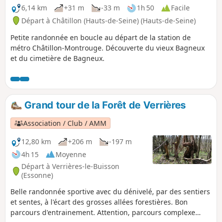
6,14 km
+31 m
-33 m
1h 50
Facile
Départ à Châtillon (Hauts-de-Seine) (Hauts-de-Seine)
Petite randonnée en boucle au départ de la station de
métro Châtillon-Montrouge. Découverte du vieux Bagneux
et du cimetière de Bagneux.
Grand tour de la Forêt de Verrières
Association / Club / AMM
12,80 km
+206 m
-197 m
4h 15
Moyenne
Départ à Verrières-le-Buisson
(Essonne)
Belle randonnée sportive avec du dénivelé, par des sentiers
et sentes, à l'écart des grosses allées forestières. Bon
parcours d'entrainement. Attention, parcours complexe