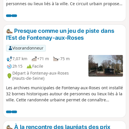
personnes ou lieux liés à la ville. Ce circuit urbain propose
de partir à la recherche de ces bornes situées dans la partie
Ouest de la ville, en découvrant divers types de quartiers de
la ville. Il sera complété par un circuit dans la partie Est de
la ville. Ce circuit peut-être parcouru à vélo, plutôt dans
Presque comme un jeu de piste dans
l'autre sens en raison des pentes.
l'Est de Fontenay-aux-Roses
Visorandonneur
7,07 km
+71 m
-75 m
2h 15
Facile
Départ à Fontenay-aux-Roses
(Hauts-de-Seine)
Les archives municipales de Fontenay-aux-Roses ont installé
32 bornes historiques autour de personnes ou lieux liés à la
ville. Cette randonnée urbaine permet de connaître
différents quartiers de la ville en cherchant toutes les
bornes historiques de la partie Est et basse de la ville. Une
autre randonnée décrit l'itinéraire permettant de passer
par les bornes placées dans la partie Ouest et haute de la
À la rencontre des lauréats des prix