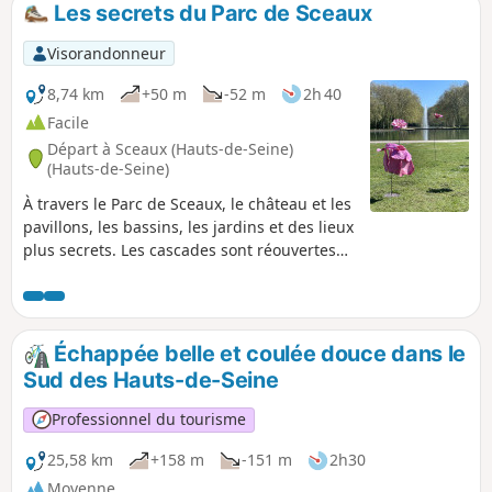
Les secrets du Parc de Sceaux
p
Visorandonneur
8,74 km
+50 m
-52 m
2h 40
Facile
Départ à Sceaux (Hauts-de-Seine)
(Hauts-de-Seine)
À travers le Parc de Sceaux, le château et les
pavillons, les bassins, les jardins et des lieux
plus secrets. Les cascades sont réouvertes
après rénovation. (Août 2021) Avertissement
modérateur (avril 2021) : entre les points (1)
et (2), les cascades sont en travaux et le
secteur est interdit au public. Rejoindre le
Échappée belle et coulée douce dans le
Bassin de l'Octogone par la Plaine de
Sud des Hauts-de-Seine
l'Orangerie et l'allée qui la prolonge et,
enfin, en descendant à droite un grand
Professionnel du tourisme
escalier puis une allée gravillonnée.
25,58 km
+158 m
-151 m
2h30
Moyenne