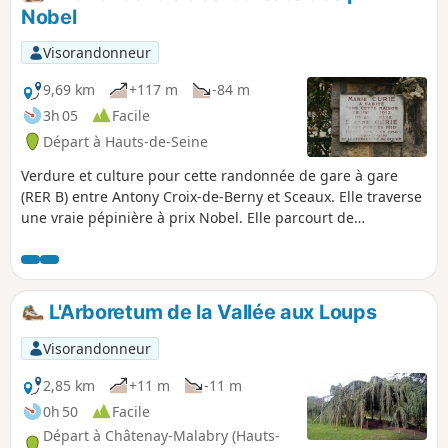
ville.
Nobel
Visorandonneur
9,69 km
+117 m
-84 m
3h 05
Facile
Départ à Hauts-de-Seine
Verdure et culture pour cette randonnée de gare à gare
(RER B) entre Antony Croix-de-Berny et Sceaux. Elle traverse
une vraie pépinière à prix Nobel. Elle parcourt de
splendides parcs, Parc de Sceaux, Arboretum de Chatenay-
Malabry, Vallée aux Loups, Parc Henri Sellier. Elle permet de
découvrir les lieux où habitèrent pas moins de 6 prix Nobel
: Marie Curie, physique puis chimie et Pierre Curie,
L'Arboretum de la Vallée aux Loups
physique avec son épouse, Frédéric et Irène Joliot-Curie,
ensemble pour la chimie, Sully Prudhomme, littérature et
Visorandonneur
Luc Montagnier, médecine.
2,85 km
+11 m
-11 m
0h 50
Facile
Départ à Châtenay-Malabry (Hauts-