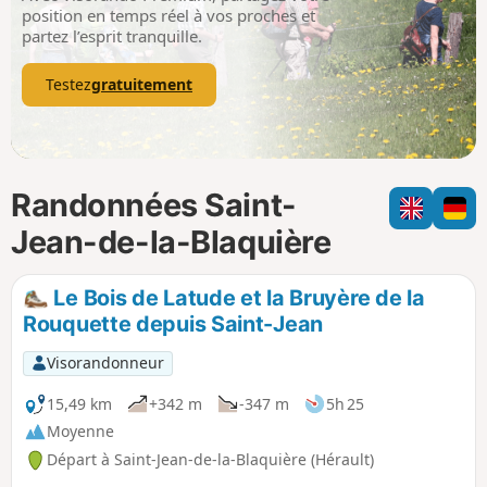
p
position en temps réel à vos proches et
partez l’esprit tranquille.
Testez
gratuitement
Randonnées Saint-
Jean-de-la-Blaquière
Le Bois de Latude et la Bruyère de la
Rouquette depuis Saint-Jean
Visorandonneur
15,49 km
+342 m
-347 m
5h 25
Moyenne
Départ à Saint-Jean-de-la-Blaquière (Hérault)