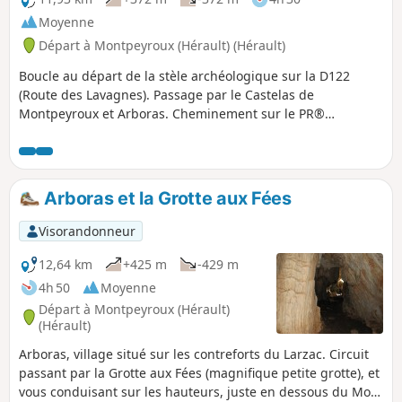
Moyenne
Départ à Montpeyroux (Hérault) (Hérault)
Boucle au départ de la stèle archéologique sur la D122
(Route des Lavagnes). Passage par le Castelas de
Montpeyroux et Arboras. Cheminement sur le PR®
Montpeyroux-Arboras et le GR®653 (itinéraire jacquaire de
la Voie d'Arles). Deux petites boucles autour d'Arboras
peuvent être évitées et permettent alors de raccourcir la
boucle de 3 km environ.
Arboras et la Grotte aux Fées
Visorandonneur
12,64 km
+425 m
-429 m
4h 50
Moyenne
Départ à Montpeyroux (Hérault)
(Hérault)
Arboras, village situé sur les contreforts du Larzac. Circuit
passant par la Grotte aux Fées (magnifique petite grotte), et
vous conduisant sur les hauteurs, juste en dessous du Mont