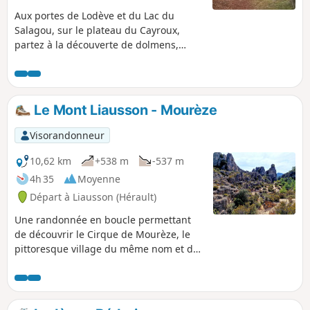
Aux portes de Lodève et du Lac du
Salagou, sur le plateau du Cayroux,
partez à la découverte de dolmens,
capitelles, enclos de pierre en
traversant un paysage de «ruffes»,
étonnante terre aux couleurs rouges.
Le Mont Liausson - Mourèze
Visorandonneur
10,62 km
+538 m
-537 m
4h 35
Moyenne
Départ à Liausson (Hérault)
Une randonnée en boucle permettant
de découvrir le Cirque de Mourèze, le
pittoresque village du même nom et de
bénéficier d'un panorama exceptionnel
sur le Lac du Salagou. Randonnée
modifiée le 11/05/2023 avec Hérault
Tourisme. Voir informations pratiques.