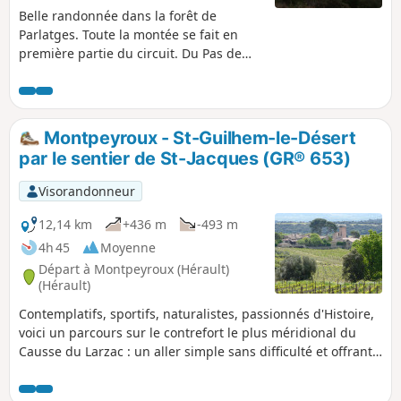
Belle randonnée dans la forêt de
Parlatges. Toute la montée se fait en
première partie du circuit. Du Pas de
Laïrette, la vue est très belle, jusqu'à
voir la Méditerranée, et même les
Pyrénées, par beau temps.Le circuit
emprunte parfois des chemins non
Montpeyroux - St-Guilhem-le-Désert
balisés. Un nombre important de
par le sentier de St-Jacques (GR® 653)
croisements de petits sentiers justifie
l'utilisation d'un GPS.
Visorandonneur
12,14 km
+436 m
-493 m
4h 45
Moyenne
Départ à Montpeyroux (Hérault)
(Hérault)
Contemplatifs, sportifs, naturalistes, passionnés d'Histoire,
voici un parcours sur le contrefort le plus méridional du
Causse du Larzac : un aller simple sans difficulté et offrant
de larges points de vues sur les principaux sommets du
Languedoc, avec en toile de fond la Méditerranée et les