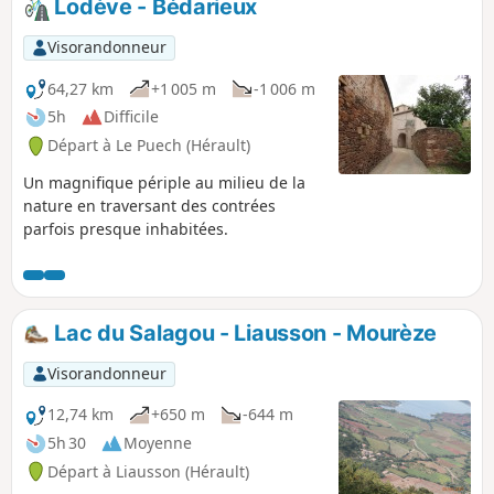
Lodève - Bédarieux
Cette randonnée est susceptible d'être
interdite en fonction du niveau de
Visorandonneur
risque des incendies. Pensez à consulter
la carte.
64,27 km
+1 005 m
-1 006 m
5h
Difficile
Départ à Le Puech (Hérault)
Un magnifique périple au milieu de la
nature en traversant des contrées
parfois presque inhabitées.
Lac du Salagou - Liausson - Mourèze
Visorandonneur
12,74 km
+650 m
-644 m
5h 30
Moyenne
Départ à Liausson (Hérault)