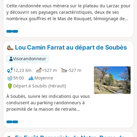
Cette randonnée vous mènera sur le plateau du Larzac pour
y découvrir ses paysages caractéristiques, deux de ses
nombreux gouffres et le Mas de Rouquet, témoignage de
l'activité agricole du XIXe siècle.
Lou Camin Farrat au départ de Soubès
Visorandonneur
12,23 km
+527 m
-527 m
5h 00
Moyenne
Départ à Soubès (Hérault)
À Soubès, suivre les indications qui vous
conduisent au parking randonneurs à
proximité de la maison de retraite
Impasse des Garennes. Ensuite il suffit
de suivre le balisage Jaune en passant
par le sentier botanique puis l'ancienne
route du sel qui permet d'atteindre les