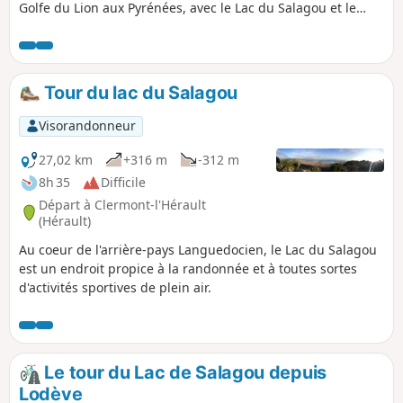
Golfe du Lion aux Pyrénées, avec le Lac du Salagou et le
Protégés
Mont Saint-Baudille au premier plan au Sud, - sur les Monts
d’Orb, la Montagne de l'Espinouse et les falaises du Plateau
du Caroux à l'Ouest, - sur le Plateau de l'Escandorgue au
Nord. À mi-parcours, on pénètre dans le Parc Naturel
Tour du lac du Salagou
Régional du Haut-Languedoc. Puis, on traverse des ruffes
de couleur pourpre.
Visorandonneur
27,02 km
+316 m
-312 m
8h 35
Difficile
Départ à Clermont-l'Hérault
(Hérault)
Au coeur de l'arrière-pays Languedocien, le Lac du Salagou
est un endroit propice à la randonnée et à toutes sortes
d'activités sportives de plein air.
Le tour du Lac de Salagou depuis
Lodève