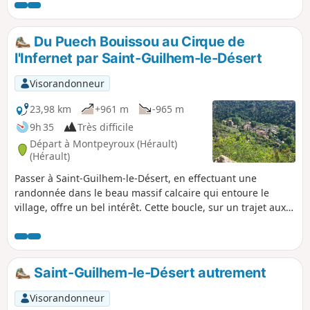
pratiques.
Du Puech Bouissou au Cirque de
l'Infernet par Saint-Guilhem-le-Désert
Visorandonneur
23,98 km
+961 m
-965 m
9h 35
Très difficile
Départ à Montpeyroux (Hérault)
(Hérault)
Passer à Saint-Guilhem-le-Désert, en effectuant une
randonnée dans le beau massif calcaire qui entoure le
village, offre un bel intérêt. Cette boucle, sur un trajet aux
paysages variés, permet de voir les points les plus jolis du
secteur sans côtoyer la foule qui randonne dans le massif.
Saint-Guilhem-le-Désert autrement
Visorandonneur