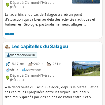
Départ à Clermont-l'Hérault
(Hérault)
Le lac artificiel du Lac de Salagou a créé un point
d'attraction qui va bien au delà des activités nautiques et
balnéaires. Géologie, pastoralisme, vieux villages,
capitelles, vignobles complètent l'attrait de cette région
redevenue paisible en fin d'été.
Les capitelles du Salagou
Visorandonneur
15,17 km
+260 m
-261 m
5h 05
Moyenne
Départ à Clermont-l'Hérault
(Hérault)
À la découverte du Lac du Salagou, depuis le plateau, et de
ses capitelles éparpillées entre les vignes. Troupeaux
d'animaux gardés par des chiens de Patou entre 2 et 5.
Randonnée à éviter avec son chien ! voir les informations