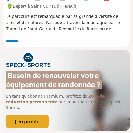
Départ à Saint-Guiraud (Hérault)
Le parcours est remarquable par sa grande diversité de
sites et de natures. Passage à travers la montagne par le
Tunnel de Saint-Guiraud . Remontée du Ruisseau de
Lagarel et du Canyon du Diable. Ascension des Deux
Vierges.Vues panoramiques et retour par la piste des
Yeuses .Plusieurs difficultés caractérisent le parcours :-
absence de balisage sur la grande majorité du tracé, mais
chemins très marqués, évidents et souvent bordés. - fort
dénivelé concentré entre les points La cascade du Diable et
la Roque Courbe- raidillons glissants à la descente du terril
Besoin de renouveler votre 
du four à chaux et dans le couloir de ruffes (plus difficile à
équipement de randonnée ?
la descente, boucle à faire dans l’ordre proposé).
En tant qu’abonné Premium, profitez de
20% de
réduction permanente
sur la boutique en ligne Speck
Sports.
J'en profite