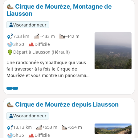
Hérault Tourisme. Voir informations
Cirque de Mourèze, Montagne de
pratiques. Cette randonnée est
Liausson
susceptible d'être interdite en fonction
du niveau de risque des incendies.
Visorandonneur
Pensez à consulter la carte.
7,33 km
+433 m
-442 m
3h 20
Difficile
Départ à Liausson (Hérault)
Une randonnée sympathique qui vous
fait traverser à la fois le Cirque de
Mourèze et vous montre un panorama
superbe sur le Lac du Salagou. Cette
randonnée est susceptible d'être
interdite en fonction du niveau de
risque des incendies. Pensez à
Cirque de Mourèze depuis Liausson
consulter la carte.
Visorandonneur
13,13 km
+653 m
-654 m
5h 35
Difficile