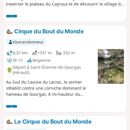
traverser le plateau du Cayroux et de découvrir le village de
Celles.
Cirque du Bout du Monde
Visorandonneur
8,20 km
+331 m
-332 m
3h 15
Moyenne
Départ à Saint-Étienne-de-Gourgas
(Hérault)
Au Sud du Causse du Larzac, le sentier
s’établit contre une corniche dominant le
hameau de Gourgas. À mi-hauteur du
cirque, un sentier pénètre entre bois et
rochers et franchit les lits des petits
affluents du ruisseau de la Brèze : l’Aven, le
Figaret, le Rieussec. En contrebas, la vallée
Le Cirque du Bout du Monde
ouvre ses paysages variés ; ici sombres