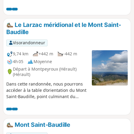
Saint-Baudille.
Le Larzac méridional et le Mont Saint-
Baudille
Visorandonneur
9,74 km
+442 m
-442 m
4h 05
Moyenne
Départ à Montpeyroux (Hérault)
(Hérault)
Dans cette randonnée, nous pourrons
accéder à la table d’orientation du Mont
Saint-Baudille, point culminant du
Larzac méridional (848m), et nous
aurons une vue imprenable sur l’un des
plus beaux panoramas du Languedoc
méditerranéen.
Mont Saint-Baudille