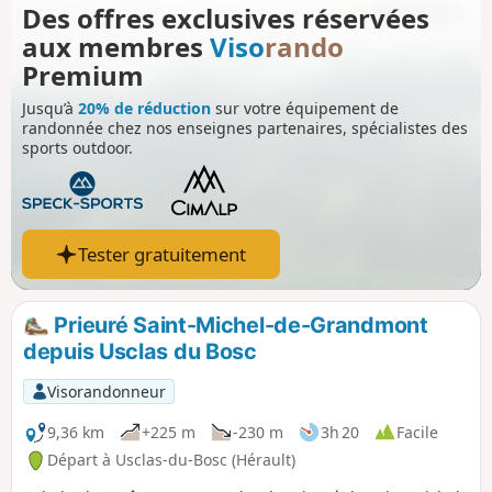
Des offres exclusives réservées
exceptionnel que nous avons voulu faire
aux membres
Viso
rando
découvrir à nos amis sans refaire la longue
rando effectuée précédemment. Elle se
Premium
développe dans une formation géologique
Jusqu’à
20% de réduction
sur votre équipement de
très particulière appelée "ruffe" (terme
randonnée chez nos enseignes partenaires, spécialistes des
employé dans l'Hérault pour désigner les
sports outdoor.
terres rouges formées de pélites). La
randonnée se fait en aller/retour et ne
présente pas de difficultés particulières.
Tester gratuitement
Prieuré Saint-Michel-de-Grandmont
depuis Usclas du Bosc
Visorandonneur
9,36 km
+225 m
-230 m
3h 20
Facile
Départ à Usclas-du-Bosc (Hérault)