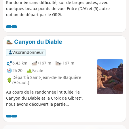
Randonnée sans difficulté, sur de larges pistes, avec
quelques beaux points de vue. Entre (D/A) et (5) autre
option de départ par le GR®.
Canyon du Diable
Visorandonneur
6,43 km
+167 m
-167 m
2h 20
Facile
Départ à Saint-Jean-de-la-Blaquière
(Hérault)
Au cours de la randonnée intitulée "le
Canyon du Diable et la Croix de Gibret",
nous avons découvert la partie
extraordinaire du canyon. La randonnée
décrite aujourd'hui, qui présente un énorme
contraste de paysage, ne concerne que la
partie canyon. C'est un site géologique