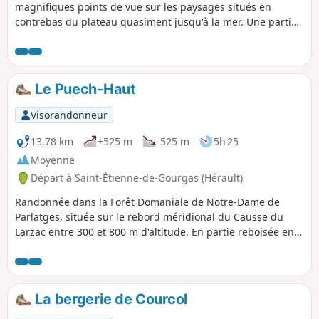
magnifiques points de vue sur les paysages situés en
contrebas du plateau quasiment jusqu'à la mer. Une partie
est ombragée (forêt de pins), mais en règle générale le
couvert végétal reste typique du Sud Larzac (pelouses
sèches et ouvertes avec une flore très riche et variée). Très
fleurie au printemps.
Le Puech-Haut
Visorandonneur
13,78 km
+525 m
-525 m
5h 25
Moyenne
Départ à Saint-Étienne-de-Gourgas (Hérault)
Randonnée dans la Forêt Domaniale de Notre-Dame de
Parlatges, située sur le rebord méridional du Causse du
Larzac entre 300 et 800 m d'altitude. En partie reboisée en
pins noirs d'Autriche, érables et chênes caducs, elle est
survolée d'aigles royaux et de vautours fauves et abrite
plusieurs espèces protégées comme la salamandre
tachetée. Au printemps, c'est une explosion de senteurs,
La bergerie de Courcol
avec en particulier la floraison des genêts, des coronilles et