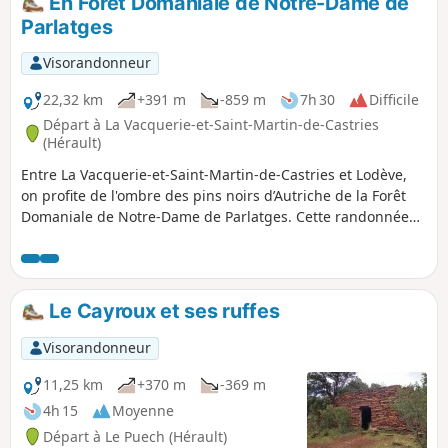
En Forêt Domaniale de Notre-Dame de
contreforts du Larzac. Cette balade offre
Parlatges
une vue imprenable sur le Cirque du
Bout du Monde avant de revenir à notre
Visorandonneur
point de départ par le Camin Farrat.
22,32 km
+391 m
-859 m
7h 30
Difficile
Départ à La Vacquerie-et-Saint-Martin-de-Castries
(Hérault)
Entre La Vacquerie-et-Saint-Martin-de-Castries et Lodève,
on profite de l'ombre des pins noirs d’Autriche de la Forêt
Domaniale de Notre-Dame de Parlatges. Cette randonnée
offre de multiples panoramas sur : - les falaises qui bordent
le Sud du Causse du Larzac, en particulier le Cirque du Bout
du Monde et le Pas de l'Escalette, - le Plateau de
l'Escandorgue, - la vallée de la Lergue, - le Lac du Salagou, -
Le Cayroux et ses ruffes
le Mont Saint-Baudille, - le Golfe du Lion (Mont Saint-Clair à
Sète).
Visorandonneur
11,25 km
+370 m
-369 m
4h 15
Moyenne
Départ à Le Puech (Hérault)