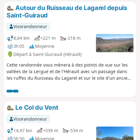
Autour du Ruisseau de Lagarel depuis
Saint-Guiraud
Visorandonneur
8,64 km
+221 m
-218 m
3h 05
Moyenne
Départ à Saint-Guiraud (Hérault)
Cette randonnée vous mènera à des points de vue sur les
vallées de la Lergue et de l'Hérault avec un passage dans
les ruffes du Ruisseau du Lagarel et sur le site d'un ancien
four à chaux. Prévoir un éclairage pour le passage d'un
tunnel et une carte car le trajet n'est pas balisé. Le tracé
GPX sera très utile aussi.
Le Col du Vent
Visorandonneur
14,97 km
+539 m
-534 m
5h 50
Moyenne