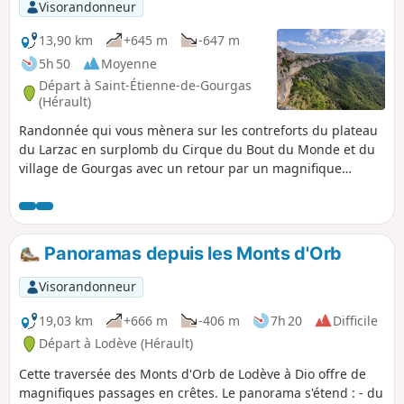
ravins, là lumineuses prairies arrosées par
Visorandonneur
de nombreuses sources. Le parcours atteint
le Pioch Blanc puis rejoint le hameau par le
13,90 km
+645 m
-647 m
pont de la Doumergarie.
5h 50
Moyenne
Départ à Saint-Étienne-de-Gourgas
(Hérault)
Randonnée qui vous mènera sur les contreforts du plateau
du Larzac en surplomb du Cirque du Bout du Monde et du
village de Gourgas avec un retour par un magnifique
sentier forestier. (!) La Maison du Tourisme Avenue des
Moulins 34184 Montpellier signale un problème sur cette
randonnée (20 novembre 2025). Petite alerte temporaire sur
cette proposition de circuit ! Un effondrement assez
Panoramas depuis les Monts d'Orb
conséquent a eu lieu début novembre 2025 dans les
falaises du Cirque du Bout du Monde.Le tracé décrit dans
Visorandonneur
cette fiche Visorando n'est plus praticable en sécurité dans
les mois à venir...Malgré tout, le tracé du PR® officiel reste
19,03 km
+666 m
-406 m
7h 20
Difficile
ouvert, car il n'a pas été impacté par l'éboulement.Pour
Départ à Lodève (Hérault)
votre sécurité, et le confort de tous, merci de privilégier
Cette traversée des Monts d'Orb de Lodève à Dio offre de
l'itinéraire officiel, disponible sur notre web Bonnes randos
magnifiques passages en crêtes. Le panorama s'étend : - du
à tous ! Gilles et Théo Pôle Tourisme de Nature & Espaces