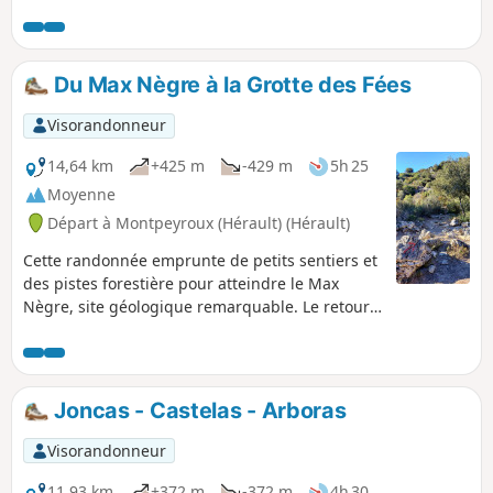
les plus hauts du département.
Du Max Nègre à la Grotte des Fées
Visorandonneur
14,64 km
+425 m
-429 m
5h 25
Moyenne
Départ à Montpeyroux (Hérault) (Hérault)
Cette randonnée emprunte de petits sentiers et
des pistes forestière pour atteindre le Max
Nègre, site géologique remarquable. Le retour
passe par le vallon sauvage du Joncas dans
lequel s'ouvre la Grotte des Fées : une bonne
lampe torche permet d'en visiter l'entrée sur
une trentaine de mètres (stalactites et
Joncas - Castelas - Arboras
draperies).Circuit à éviter en période de forte
chaleur.
Visorandonneur
11,93 km
+372 m
-372 m
4h 30