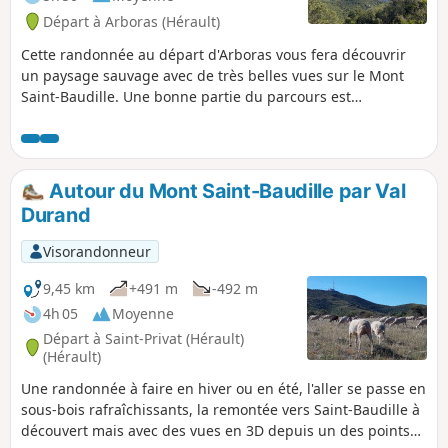
Départ à Arboras (Hérault)
Cette randonnée au départ d'Arboras vous fera découvrir
un paysage sauvage avec de très belles vues sur le Mont
Saint-Baudille. Une bonne partie du parcours est
ombragée, soit dans des sous-bois, soit dans la très belle
forêt de Parlatges, ce qui permet d'envisager cette
randonnée sous le soleil. Les sentiers proposés sont faciles
(pente progressive et très peu de cailloux) mais l'absence de
Autour du Mont Saint-Baudille par Val
balisage sur le terrain nécessite de bien savoir se repérer.
Durand
Visorandonneur
9,45 km
+491 m
-492 m
4h 05
Moyenne
Départ à Saint-Privat (Hérault)
(Hérault)
Une randonnée à faire en hiver ou en été, l'aller se passe en
sous-bois rafraîchissants, la remontée vers Saint-Baudille à
découvert mais avec des vues en 3D depuis un des points