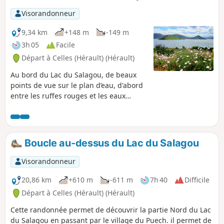
Visorandonneur
9,34 km
+148 m
-149 m
3h 05
Facile
Départ à Celles (Hérault) (Hérault)
Au bord du Lac du Salagou, de beaux
points de vue sur le plan d’eau, d'abord
entre les ruffes rouges et les eaux
bleues du lac, puis en balcon au bord
du plateau de l'Auverne.
Boucle au-dessus du Lac du Salagou
Visorandonneur
20,86 km
+610 m
-611 m
7h 40
Difficile
Départ à Celles (Hérault) (Hérault)
Cette randonnée permet de découvrir la partie Nord du Lac
du Salagou en passant par le village du Puech. il permet de