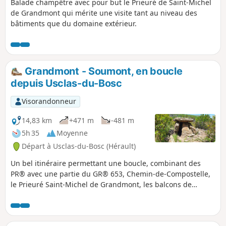
Balade champêtre avec pour but le Prieuré de Saint-Michel
de Grandmont qui mérite une visite tant au niveau des
bâtiments que du domaine extérieur.
Grandmont - Soumont, en boucle
depuis Usclas-du-Bosc
Visorandonneur
14,83 km
+471 m
-481 m
5h 35
Moyenne
Départ à Usclas-du-Bosc (Hérault)
Un bel itinéraire permettant une boucle, combinant des
PR® avec une partie du GR® 653, Chemin-de-Compostelle,
le Prieuré Saint-Michel de Grandmont, les balcons de
Soumont (et leur spot de blocs), et les beaux villages de
Soumont et Usclas-du-Bosc.