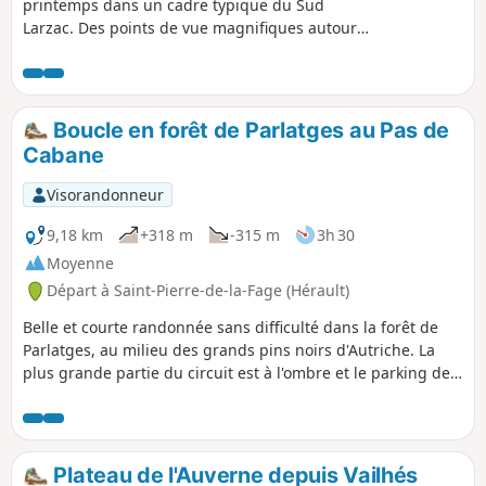
printemps dans un cadre typique du Sud
Larzac. Des points de vue magnifiques autour
du secteur de Cantercel. Elle permet de
découvrir plusieurs lieux atypiques : la cave
"Aven de Vitalis", la source du Goutal et un
bateau posé sur la montagne...
Boucle en forêt de Parlatges au Pas de
Cabane
Visorandonneur
9,18 km
+318 m
-315 m
3h 30
Moyenne
Départ à Saint-Pierre-de-la-Fage (Hérault)
Belle et courte randonnée sans difficulté dans la forêt de
Parlatges, au milieu des grands pins noirs d'Autriche. La
plus grande partie du circuit est à l'ombre et le parking de
départ nous offre des tables pour pique-niquer.
Plateau de l'Auverne depuis Vailhés