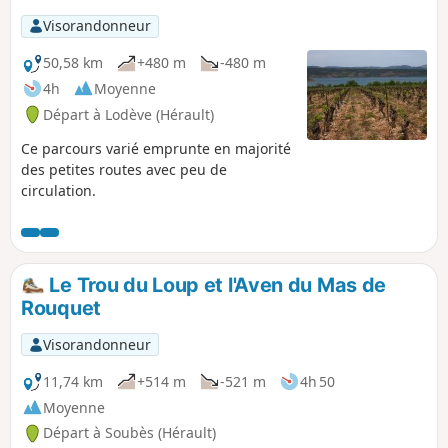
Visorandonneur
50,58 km
+480 m
-480 m
4h
Moyenne
Départ à Lodève (Hérault)
Ce parcours varié emprunte en majorité
des petites routes avec peu de
circulation.
Le Trou du Loup et l'Aven du Mas de
Rouquet
Visorandonneur
11,74 km
+514 m
-521 m
4h 50
Moyenne
Départ à Soubès (Hérault)