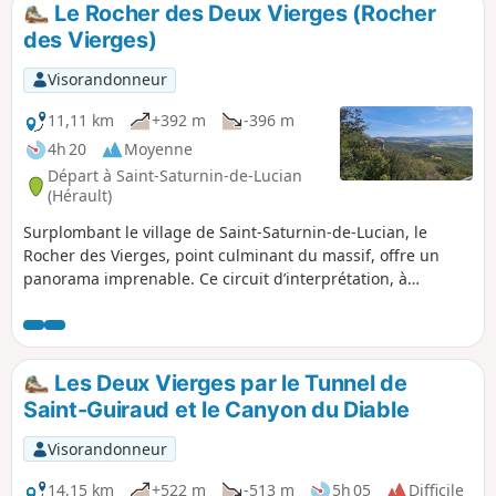
Le Rocher des Deux Vierges (Rocher
des Vierges)
Visorandonneur
11,11 km
+392 m
-396 m
4h 20
Moyenne
Départ à Saint-Saturnin-de-Lucian
(Hérault)
Surplombant le village de Saint-Saturnin-de-Lucian, le
Rocher des Vierges, point culminant du massif, offre un
panorama imprenable. Ce circuit d’interprétation, à
parcourir en famille ou entre amis, permet de prendre la
mesure de ce site unique d’un point de vue géologique,
historique et culturel.
Les Deux Vierges par le Tunnel de
Saint-Guiraud et le Canyon du Diable
Visorandonneur
14,15 km
+522 m
-513 m
5h 05
Difficile