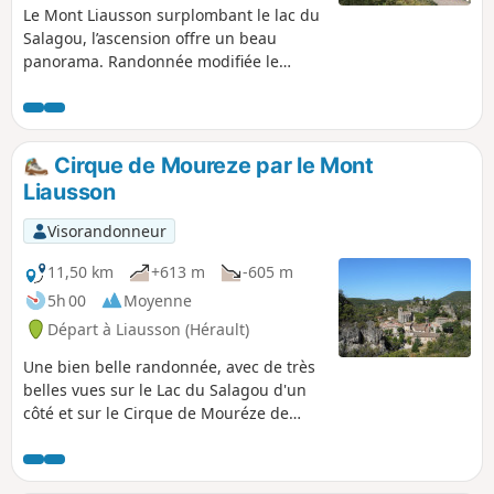
Le Mont Liausson surplombant le lac du
Salagou, l’ascension offre un beau
panorama. Randonnée modifiée le
11/05/2023 avec Hérault Tourisme. Voir
informations pratiques. Cette
randonnée est susceptible d'être
interdite en fonction du niveau de
Cirque de Moureze par le Mont
risque des incendies. Pensez à
Liausson
consulter la carte.
Visorandonneur
11,50 km
+613 m
-605 m
5h 00
Moyenne
Départ à Liausson (Hérault)
Une bien belle randonnée, avec de très
belles vues sur le Lac du Salagou d'un
côté et sur le Cirque de Mouréze de
l'autre et des vues magnifiques sur les
Cévennes et la Méditerranée.
Randonnée modifiée le 11/05/2023 avec