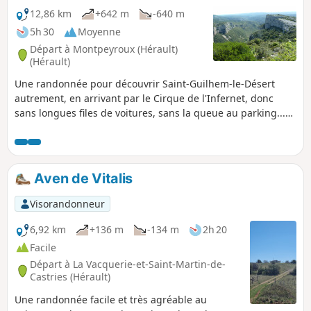
12,86 km
+642 m
-640 m
5h 30
Moyenne
Départ à Montpeyroux (Hérault)
(Hérault)
Une randonnée pour découvrir Saint-Guilhem-le-Désert
autrement, en arrivant par le Cirque de l'Infernet, donc
sans longues files de voitures, sans la queue au parking...
Suite à un incendie survenu le 5 avril 2023 sur les hauteurs
de Saint-Guilhem-le-Désert et Saint-Jean-de-Fos, l’itinéraire
reste praticable mais le PR® des Fenestrettes est impacté,
ainsi que la voie d'Arles (GR®653). Merci de vous informer
Aven de Vitalis
auprès de l’Office de Tourisme Saint-Guilhem – Vallée de
l’Hérault sur la praticabilité de l’itinéraire.
Visorandonneur
6,92 km
+136 m
-134 m
2h 20
Facile
Départ à La Vacquerie-et-Saint-Martin-de-
Castries (Hérault)
Une randonnée facile et très agréable au