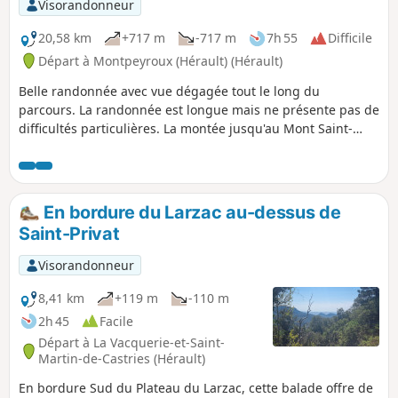
Visorandonneur
20,58 km
+717 m
-717 m
7h 55
Difficile
Départ à Montpeyroux (Hérault) (Hérault)
Belle randonnée avec vue dégagée tout le long du
parcours. La randonnée est longue mais ne présente pas de
difficultés particulières. La montée jusqu'au Mont Saint-
Baudille est très progressive et la vue mérite cet effort.
En bordure du Larzac au-dessus de
Saint-Privat
Visorandonneur
8,41 km
+119 m
-110 m
2h 45
Facile
Départ à La Vacquerie-et-Saint-
Martin-de-Castries (Hérault)
En bordure Sud du Plateau du Larzac, cette balade offre de