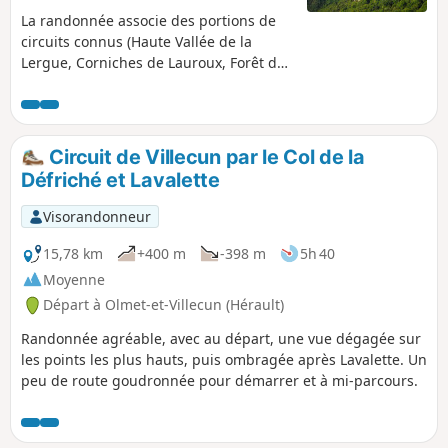
La randonnée associe des portions de
circuits connus (Haute Vallée de la
Lergue, Corniches de Lauroux, Forêt de
l'Escandorgue) à des sentiers non
balisés. Le GPS sera très recommandé.
Par temps dégagé, les vues sont
superbes, en surplomb du cirque de
Circuit de Villecun par le Col de la
Labeil. Grande variété de paysages et
Défriché et Lavalette
d'environnements.
Visorandonneur
15,78 km
+400 m
-398 m
5h 40
Moyenne
Départ à Olmet-et-Villecun (Hérault)
Randonnée agréable, avec au départ, une vue dégagée sur
les points les plus hauts, puis ombragée après Lavalette. Un
peu de route goudronnée pour démarrer et à mi-parcours.