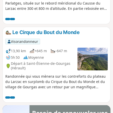
Parlatges, située sur le rebord méridional du Causse du
Larzac entre 300 et 800 m d'altitude. En partie reboisée en
pins noirs d'Autriche, érables et chênes caducs, elle est
survolée d'aigles royaux et de vautours fauves et abrite
plusieurs espèces protégées comme la salamandre
tachetée. Au printemps, c'est une explosion de senteurs,
Le Cirque du Bout du Monde
avec en particulier la floraison des genêts, des coronilles et
d'un grand nombre d'herbes aromatiques.
Visorandonneur
13,90 km
+645 m
-647 m
5h 50
Moyenne
Départ à Saint-Étienne-de-Gourgas
(Hérault)
Randonnée qui vous mènera sur les contreforts du plateau
du Larzac en surplomb du Cirque du Bout du Monde et du
village de Gourgas avec un retour par un magnifique
sentier forestier. (!) La Maison du Tourisme Avenue des
Moulins 34184 Montpellier signale un problème sur cette
randonnée (20 novembre 2025). Petite alerte temporaire sur
cette proposition de circuit ! Un effondrement assez
Besoin de renouveler vos