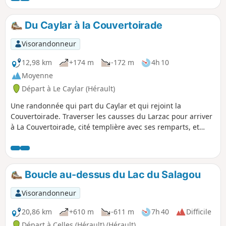
Du Caylar à la Couvertoirade
Visorandonneur
12,98 km
+174 m
-172 m
4h 10
Moyenne
Départ à Le Caylar (Hérault)
Une randonnée qui part du Caylar et qui rejoint la
Couvertoirade. Traverser les causses du Larzac pour arriver
à La Couvertoirade, cité templière avec ses remparts, et
village classé parmi les plus beaux villages de France.
Boucle au-dessus du Lac du Salagou
Visorandonneur
20,86 km
+610 m
-611 m
7h 40
Difficile
Départ à Celles (Hérault) (Hérault)