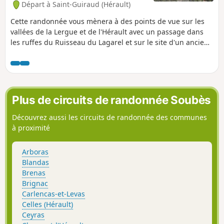
Départ à Saint-Guiraud (Hérault)
Cette randonnée vous mènera à des points de vue sur les
vallées de la Lergue et de l'Hérault avec un passage dans
les ruffes du Ruisseau du Lagarel et sur le site d'un ancien
four à chaux. Prévoir un éclairage pour le passage d'un
tunnel et une carte car le trajet n'est pas balisé. Le tracé
GPX sera très utile aussi.
Plus de circuits de randonnée Soubès
Découvrez aussi les circuits de randonnée des communes
à proximité
Arboras
Blandas
Brenas
Brignac
Carlencas-et-Levas
Celles (Hérault)
Ceyras