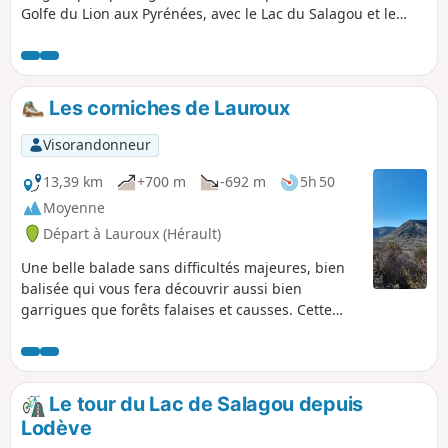
Golfe du Lion aux Pyrénées, avec le Lac du Salagou et le
Mont Saint-Baudille au premier plan au Sud, - sur les Monts
d’Orb, la Montagne de l'Espinouse et les falaises du Plateau
du Caroux à l'Ouest, - sur le Plateau de l'Escandorgue au
Nord. À mi-parcours, on pénètre dans le Parc Naturel
Les corniches de Lauroux
Régional du Haut-Languedoc. Puis, on traverse des ruffes
de couleur pourpre.
Visorandonneur
13,39 km
+700 m
-692 m
5h 50
Moyenne
Départ à Lauroux (Hérault)
Une belle balade sans difficultés majeures, bien
balisée qui vous fera découvrir aussi bien
garrigues que forêts falaises et causses. Cette
randonnée est susceptible d'être interdite en
fonction du niveau de risque des incendies.
Pensez à consulter la carte.
Le tour du Lac de Salagou depuis
Lodève