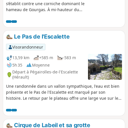
s’établit contre une corniche dominant le
hameau de Gourgas. À mi-hauteur du
cirque, un sentier pénètre entre bois et
rochers et franchit les lits des petits
affluents du ruisseau de la Brèze : l’Aven, le
Figaret, le Rieussec. En contrebas, la vallée
Le Pas de l'Escalette
ouvre ses paysages variés ; ici sombres
ravins, là lumineuses prairies arrosées par
Visorandonneur
de nombreuses sources. Le parcours atteint
le Pioch Blanc puis rejoint le hameau par le
13,59 km
+585 m
-583 m
pont de la Doumergarie.
5h 35
Moyenne
Départ à Pégairolles-de-l'Escalette
(Hérault)
Une randonnée dans un vallon sympathique, l'eau est bien
présente et le Pas de l'Escalette est marqué par son
histoire. Le retour par le plateau offre une large vue sur les
alentours.Mise à jour modérateur au 27/01/2021 : certains
sentiers empruntés par cet itinéraire ont disparu.
Cependant il existe sur place un parcours balisé en Jaune.
Voir les avis janvier 2021.
Cirque de Labeil et sa grotte