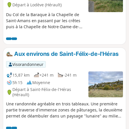
Départ à Lodève (Hérault)
Du Col de la Baraque à la Chapelle de
Saint-Amans en passant par les crêtes
puis à la Chapelle de Notre-Dame-de-
Nize en passant par une châtaigneraie.
Aux environs de Saint-Félix-de-l'Héras
Visorandonneur
15,87 km
+241 m
-241 m
5h 15
Moyenne
Départ à Saint-Félix-de-l'Héras
(Hérault)
Une randonnée agréable en trois tableaux. Une première
partie traverse d'immense zones de pâturages, la deuxième
permet de déambuler dans un paysage "lunaire" au milieu
de rochers dolomitiques et la troisième, en sous-bois, longe
des ruisseaux à traverser. Cette diversité de paysages rend