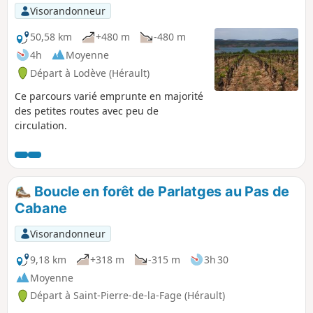
Visorandonneur
50,58 km
+480 m
-480 m
4h
Moyenne
Départ à Lodève (Hérault)
Ce parcours varié emprunte en majorité
des petites routes avec peu de
circulation.
Boucle en forêt de Parlatges au Pas de
Cabane
Visorandonneur
9,18 km
+318 m
-315 m
3h 30
Moyenne
Départ à Saint-Pierre-de-la-Fage (Hérault)