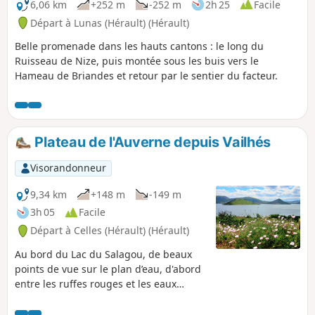
6,06 km
+252 m
-252 m
2h 25
Facile
Départ à Lunas (Hérault) (Hérault)
Belle promenade dans les hauts cantons : le long du
Ruisseau de Nize, puis montée sous les buis vers le
Hameau de Briandes et retour par le sentier du facteur.
Plateau de l'Auverne depuis Vailhés
Visorandonneur
9,34 km
+148 m
-149 m
3h 05
Facile
Départ à Celles (Hérault) (Hérault)
Au bord du Lac du Salagou, de beaux
points de vue sur le plan d’eau, d'abord
entre les ruffes rouges et les eaux
bleues du lac, puis en balcon au bord
du plateau de l'Auverne.