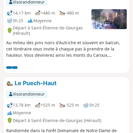
croisements de petits sentiers justifie
Visorandonneur
l'utilisation d'un GPS.
14,17 km
+480 m
-480 m
5h 25
Moyenne
Départ à Saint-Étienne-de-Gourgas
(Hérault)
Au milieu des pins noirs d'Autriche et souvent en balcon,
cet itinéraire vous invite à chaque pas à prendre de la
hauteur. Vous devinerez ainsi les monts du Caroux,
l'Escandorgue et même la grande bleue. La majorité du
parcours se fait sur des pistes forestières.
Le Puech-Haut
Visorandonneur
13,78 km
+525 m
-525 m
5h 25
Moyenne
Départ à Saint-Étienne-de-Gourgas (Hérault)
Randonnée dans la Forêt Domaniale de Notre-Dame de