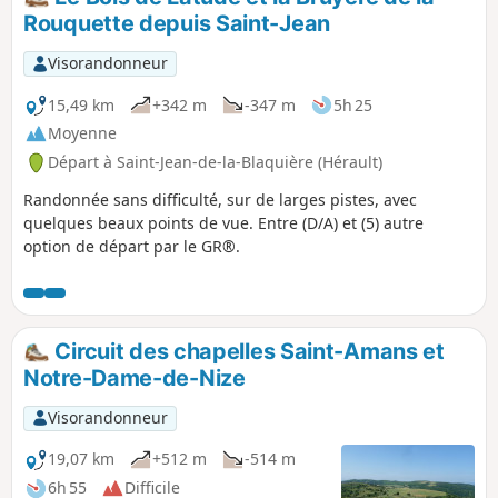
Rouquette depuis Saint-Jean
Visorandonneur
15,49 km
+342 m
-347 m
5h 25
Moyenne
Départ à Saint-Jean-de-la-Blaquière (Hérault)
Randonnée sans difficulté, sur de larges pistes, avec
quelques beaux points de vue. Entre (D/A) et (5) autre
option de départ par le GR®.
Circuit des chapelles Saint-Amans et
Notre-Dame-de-Nize
Visorandonneur
19,07 km
+512 m
-514 m
6h 55
Difficile