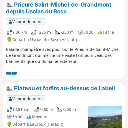
Prieuré Saint-Michel-de-Grandmont
depuis Usclas du Bosc
Visorandonneur
9,36 km
+225 m
-230 m
3h 20
Facile
Départ à Usclas-du-Bosc (Hérault)
Balade champêtre avec pour but le Prieuré de Saint-Michel
de Grandmont qui mérite une visite tant au niveau des
bâtiments que du domaine extérieur.
Plateau et forêts au-dessus de Labeil
Visorandonneur
13,81 km
+360 m
-360 m
5h 00
Moyenne
Départ à Lauroux (Hérault)