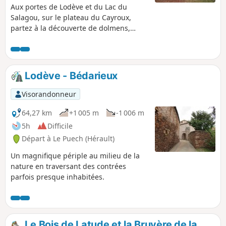
Aux portes de Lodève et du Lac du
Salagou, sur le plateau du Cayroux,
partez à la découverte de dolmens,
capitelles, enclos de pierre en
traversant un paysage de «ruffes»,
étonnante terre aux couleurs rouges.
Lodève - Bédarieux
Visorandonneur
64,27 km
+1 005 m
-1 006 m
5h
Difficile
Départ à Le Puech (Hérault)
Un magnifique périple au milieu de la
nature en traversant des contrées
parfois presque inhabitées.
Le Bois de Latude et la Bruyère de la