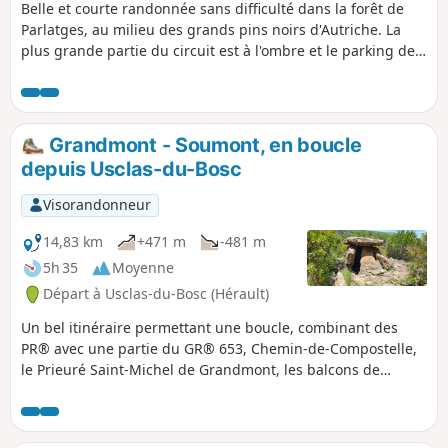
Belle et courte randonnée sans difficulté dans la forêt de
Parlatges, au milieu des grands pins noirs d'Autriche. La
plus grande partie du circuit est à l'ombre et le parking de
départ nous offre des tables pour pique-niquer.
Grandmont - Soumont, en boucle
depuis Usclas-du-Bosc
Visorandonneur
14,83 km
+471 m
-481 m
5h 35
Moyenne
Départ à Usclas-du-Bosc (Hérault)
Un bel itinéraire permettant une boucle, combinant des
PR® avec une partie du GR® 653, Chemin-de-Compostelle,
le Prieuré Saint-Michel de Grandmont, les balcons de
Soumont (et leur spot de blocs), et les beaux villages de
Soumont et Usclas-du-Bosc.