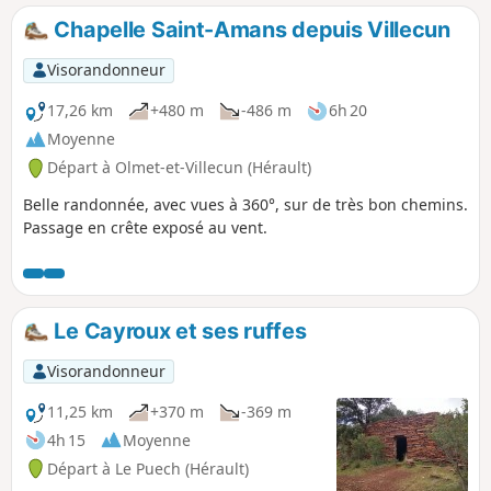
Chapelle Saint-Amans depuis Villecun
Visorandonneur
17,26 km
+480 m
-486 m
6h 20
Moyenne
Départ à Olmet-et-Villecun (Hérault)
Belle randonnée, avec vues à 360°, sur de très bon chemins.
Passage en crête exposé au vent.
Le Cayroux et ses ruffes
Visorandonneur
11,25 km
+370 m
-369 m
4h 15
Moyenne
Départ à Le Puech (Hérault)