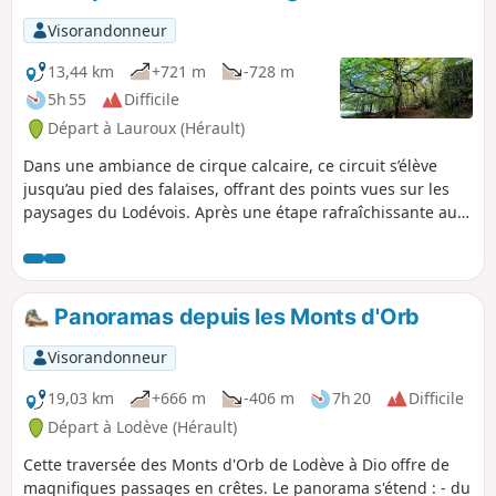
Visorandonneur
13,44 km
+721 m
-728 m
5h 55
Difficile
Départ à Lauroux (Hérault)
Dans une ambiance de cirque calcaire, ce circuit s’élève
jusqu’au pied des falaises, offrant des points vues sur les
paysages du Lodévois. Après une étape rafraîchissante au
hameau de Labeil et sa grotte aménagée, il poursuit sur le
plateau, pénètre dans une forêt sombre, puis traverse le
causse au milieu d’un chaos rocheux.
Panoramas depuis les Monts d'Orb
Visorandonneur
19,03 km
+666 m
-406 m
7h 20
Difficile
Départ à Lodève (Hérault)
Cette traversée des Monts d'Orb de Lodève à Dio offre de
magnifiques passages en crêtes. Le panorama s'étend : - du