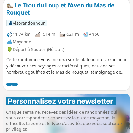
route du sel qui permet d'atteindre les
Le Trou du Loup et l'Aven du Mas de
contreforts du Larzac. Cette balade offre
Rouquet
une vue imprenable sur le Cirque du
Bout du Monde avant de revenir à notre
Visorandonneur
point de départ par le Camin Farrat.
11,74 km
+514 m
-521 m
4h 50
Moyenne
Départ à Soubès (Hérault)
Cette randonnée vous mènera sur le plateau du Larzac pour
y découvrir ses paysages caractéristiques, deux de ses
nombreux gouffres et le Mas de Rouquet, témoignage de
l'activité agricole du XIXe siècle.
Personnalisez votre newsletter 
Chaque semaine, recevez des idées de randonnées qui
vous correspondent : choisissez la durée moyenne, la
difficulté, la zone et le type d’activités que vous souhaitez
privilégier.