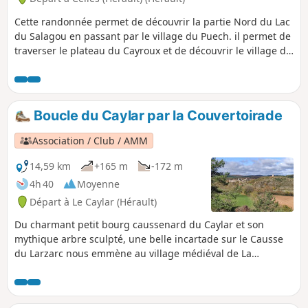
Cette randonnée permet de découvrir la partie Nord du Lac
du Salagou en passant par le village du Puech. il permet de
traverser le plateau du Cayroux et de découvrir le village de
Celles.
Boucle du Caylar par la Couvertoirade
Association / Club / AMM
14,59 km
+165 m
-172 m
4h 40
Moyenne
Départ à Le Caylar (Hérault)
Du charmant petit bourg caussenard du Caylar et son
mythique arbre sculpté, une belle incartade sur le Causse
du Larzarc nous emmène au village médiéval de La
Couvertoirade. La végétation, typique des grands causses,
alterne des prairies, des champs, des bosquets de pins et
de chênes blancs. Les chemins sont bordés de buis. Du