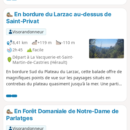
cette randonnée facile et pleine d'intérêt.
En bordure du Larzac au-dessus de
Saint-Privat
Visorandonneur
8,41 km
+119 m
-110 m
2h 45
Facile
Départ à La Vacquerie-et-Saint-
Martin-de-Castries (Hérault)
En bordure Sud du Plateau du Larzac, cette balade offre de
magnifiques points de vue sur les paysages situés en
contrebas du plateau quasiment jusqu'à la mer. Une partie
est ombragée (forêt de pins), mais en règle générale le
couvert végétal reste typique du Sud Larzac (pelouses
sèches et ouvertes avec une flore très riche et variée). Très
fleurie au printemps.
En Forêt Domaniale de Notre-Dame de
Parlatges
Visorandonneur