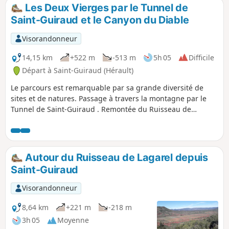
sommet des collines, avoisinant les 800 m, la vue s'étend à
Les Deux Vierges par le Tunnel de
l'Est vers le massif de l'Aigoual. La visite du village de La
Saint-Guiraud et le Canyon du Diable
Couvertoirade, créé par les Templiers et des Hospitaliers,
s'impose.
Visorandonneur
14,15 km
+522 m
-513 m
5h 05
Difficile
Départ à Saint-Guiraud (Hérault)
Le parcours est remarquable par sa grande diversité de
sites et de natures. Passage à travers la montagne par le
Tunnel de Saint-Guiraud . Remontée du Ruisseau de
Lagarel et du Canyon du Diable. Ascension des Deux
Vierges.Vues panoramiques et retour par la piste des
Yeuses .Plusieurs difficultés caractérisent le parcours :-
absence de balisage sur la grande majorité du tracé, mais
Autour du Ruisseau de Lagarel depuis
chemins très marqués, évidents et souvent bordés. - fort
Saint-Guiraud
dénivelé concentré entre les points La cascade du Diable et
la Roque Courbe- raidillons glissants à la descente du terril
Visorandonneur
du four à chaux et dans le couloir de ruffes (plus difficile à
la descente, boucle à faire dans l’ordre proposé).
8,64 km
+221 m
-218 m
3h 05
Moyenne