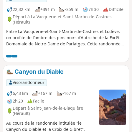
22,32 km
+391 m
-859 m
7h 30
Difficile
Départ à La Vacquerie-et-Saint-Martin-de-Castries
(Hérault)
Entre La Vacquerie-et-Saint-Martin-de-Castries et Lodève,
on profite de l'ombre des pins noirs d’Autriche de la Forêt
Domaniale de Notre-Dame de Parlatges. Cette randonnée
offre de multiples panoramas sur : - les falaises qui bordent
le Sud du Causse du Larzac, en particulier le Cirque du Bout
du Monde et le Pas de l'Escalette, - le Plateau de
l'Escandorgue, - la vallée de la Lergue, - le Lac du Salagou, -
Canyon du Diable
le Mont Saint-Baudille, - le Golfe du Lion (Mont Saint-Clair à
Sète).
Visorandonneur
6,43 km
+167 m
-167 m
2h 20
Facile
Départ à Saint-Jean-de-la-Blaquière
(Hérault)
Au cours de la randonnée intitulée "le
Canyon du Diable et la Croix de Gibret",