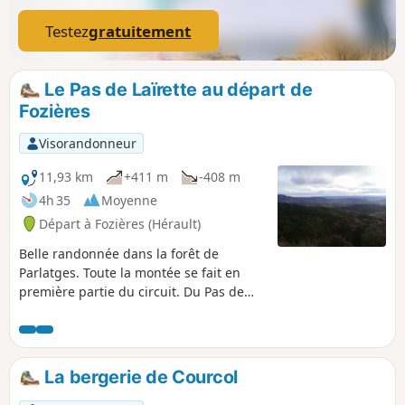
Testez
gratuitement
Le Pas de Laïrette au départ de
Fozières
Visorandonneur
11,93 km
+411 m
-408 m
4h 35
Moyenne
Départ à Fozières (Hérault)
Belle randonnée dans la forêt de
Parlatges. Toute la montée se fait en
première partie du circuit. Du Pas de
Laïrette, la vue est très belle, jusqu'à
voir la Méditerranée, et même les
Pyrénées, par beau temps.Le circuit
emprunte parfois des chemins non
La bergerie de Courcol
balisés. Un nombre important de