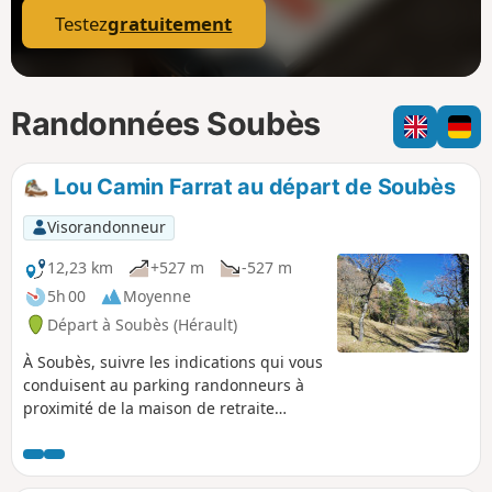
Testez
gratuitement
Randonnées Soubès
Lou Camin Farrat au départ de Soubès
Visorandonneur
12,23 km
+527 m
-527 m
5h 00
Moyenne
Départ à Soubès (Hérault)
À Soubès, suivre les indications qui vous
conduisent au parking randonneurs à
proximité de la maison de retraite
Impasse des Garennes. Ensuite il suffit
de suivre le balisage Jaune en passant
par le sentier botanique puis l'ancienne