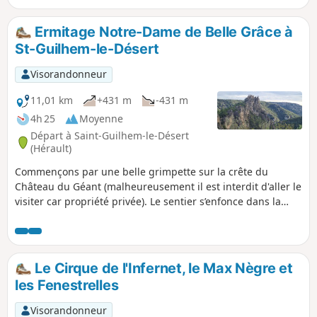
randonnées vélo 14-17. Belles vues sur la
plaine de l’Hérault, le Pic Saint-Loup, le Mont
Ermitage Notre-Dame de Belle Grâce à
Saint-Baudille, le Mont Liausson et le Pic de
St-Guilhem-le-Désert
Vissou.
Visorandonneur
11,01 km
+431 m
-431 m
4h 25
Moyenne
Départ à Saint-Guilhem-le-Désert
(Hérault)
Commençons par une belle grimpette sur la crête du
Château du Géant (malheureusement il est interdit d'aller le
visiter car propriété privée). Le sentier s’enfonce dans la
forêt domaniale de Saint-Guilhem, autrefois mise en valeur
par les moines, vers une chapelle blottie sous les
ombrages. Le sentier passe ensuite par le Cap de Ginestet
et le Cap de Pousterle pour revenir à ce magnifique village
Le Cirque de l'Infernet, le Max Nègre et
qu'est Saint-Guilhem-le-Désert.
les Fenestrelles
Visorandonneur