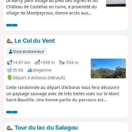
Le Barry, petit village au pied des vignes et du
Château de Castellas en ruine, à proximité du
village de Montpeyroux, donne accès aux
sentiers et la traversée des terres ancestrales,
des vignes, de la bergerie La Font du Griffe
pour rejoindre le GR® 74 vers le mythique Mont
Saint-Baudille. Depuis ce lieu le point de vue
Le Col du Vent
s'étend sur toutes les montagnes et plaines
alentours. Redescente par le Pioch Farrio, le
Visorandonneur
Joncas et La Croix de Fer.
14,97 km
+539 m
-534 m
5h 50
Moyenne
Départ à Arboras (Hérault)
Cette randonnée au départ d'Arboras vous fera découvrir
un paysage sauvage avec de très belles vues sur le Mont
Saint-Baudille. Une bonne partie du parcours est
ombragée, soit dans des sous-bois, soit dans la très belle
forêt de Parlatges, ce qui permet d'envisager cette
randonnée sous le soleil. Les sentiers proposés sont faciles
(pente progressive et très peu de cailloux) mais l'absence de
Tour du lac du Salagou
balisage sur le terrain nécessite de bien savoir se repérer.