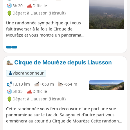
3h 20
Difficile
Départ à Liausson (Hérault)
Une randonnée sympathique qui vous
fait traverser à la fois le Cirque de
Mourèze et vous montre un panorama
superbe sur le Lac du Salagou. Cette
randonnée est susceptible d'être
interdite en fonction du niveau de
risque des incendies. Pensez à
Cirque de Mourèze depuis Liausson
consulter la carte.
Visorandonneur
13,13 km
+653 m
-654 m
5h 35
Difficile
Départ à Liausson (Hérault)
Cette randonnée vous fera découvrir d'une part une vue
panoramique sur le Lac du Salagou et d'autre part vous
emmènera au cœur du Cirque de Mourèze Cette randonnée
est susceptible d'être interdite en fonction du niveau de