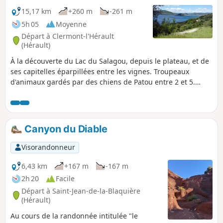
15,17 km
+260 m
-261 m
5h 05
Moyenne
Départ à Clermont-l'Hérault
(Hérault)
À la découverte du Lac du Salagou, depuis le plateau, et de
ses capitelles éparpillées entre les vignes. Troupeaux
d'animaux gardés par des chiens de Patou entre 2 et 5.
Randonnée à éviter avec son chien ! voir les informations
pratiques.
Canyon du Diable
Visorandonneur
6,43 km
+167 m
-167 m
2h 20
Facile
Départ à Saint-Jean-de-la-Blaquière
(Hérault)
Au cours de la randonnée intitulée "le