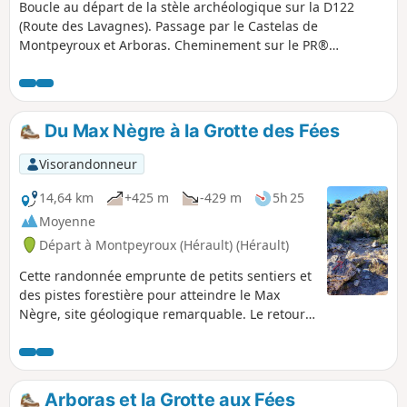
Boucle au départ de la stèle archéologique sur la D122
(Route des Lavagnes). Passage par le Castelas de
Montpeyroux et Arboras. Cheminement sur le PR®
Montpeyroux-Arboras et le GR®653 (itinéraire jacquaire de
la Voie d'Arles). Deux petites boucles autour d'Arboras
peuvent être évitées et permettent alors de raccourcir la
boucle de 3 km environ.
Du Max Nègre à la Grotte des Fées
Visorandonneur
14,64 km
+425 m
-429 m
5h 25
Moyenne
Départ à Montpeyroux (Hérault) (Hérault)
Cette randonnée emprunte de petits sentiers et
des pistes forestière pour atteindre le Max
Nègre, site géologique remarquable. Le retour
passe par le vallon sauvage du Joncas dans
lequel s'ouvre la Grotte des Fées : une bonne
lampe torche permet d'en visiter l'entrée sur
une trentaine de mètres (stalactites et
Arboras et la Grotte aux Fées