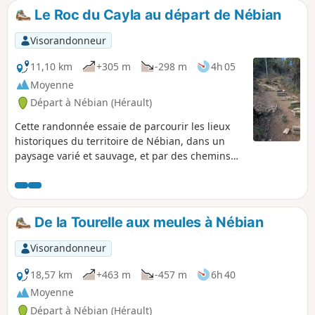
Le Roc du Cayla au départ de Nébian
Visorandonneur
11,10 km
+305 m
-298 m
4h 05
Moyenne
Départ à Nébian (Hérault)
Cette randonnée essaie de parcourir les lieux
historiques du territoire de Nébian, dans un
paysage varié et sauvage, et par des chemins
qui évitent au maximum les grandes pistes
passagères tout en dégageant des points de
vue remarquables
De la Tourelle aux meules à Nébian
Visorandonneur
18,57 km
+463 m
-457 m
6h 40
Moyenne
Départ à Nébian (Hérault)