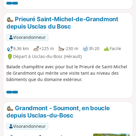
risque des incendies. Pensez à consulter la carte.
Prieuré Saint-Michel-de-Grandmont
depuis Usclas du Bosc
Visorandonneur
9,36 km
+225 m
-230 m
3h 20
Facile
Départ à Usclas-du-Bosc (Hérault)
Balade champêtre avec pour but le Prieuré de Saint-Michel
de Grandmont qui mérite une visite tant au niveau des
bâtiments que du domaine extérieur.
Grandmont - Soumont, en boucle
depuis Usclas-du-Bosc
Visorandonneur