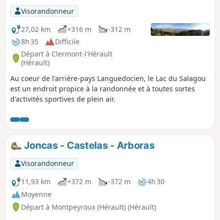
Visorandonneur
27,02 km
+316 m
-312 m
8h 35
Difficile
Départ à Clermont-l'Hérault
(Hérault)
Au coeur de l'arrière-pays Languedocien, le Lac du Salagou
est un endroit propice à la randonnée et à toutes sortes
d'activités sportives de plein air.
Joncas - Castelas - Arboras
Visorandonneur
11,93 km
+372 m
-372 m
4h 30
Moyenne
Départ à Montpeyroux (Hérault) (Hérault)