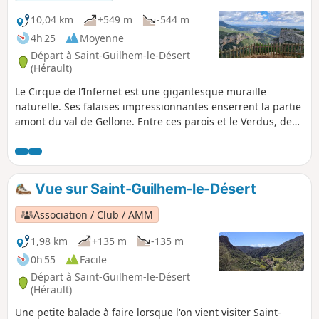
10,04 km
+549 m
-544 m
4h 25
Moyenne
Départ à Saint-Guilhem-le-Désert
(Hérault)
Le Cirque de l’Infernet est une gigantesque muraille
naturelle. Ses falaises impressionnantes enserrent la partie
amont du val de Gellone. Entre ces parois et le Verdus, des
éboulis d’un autre temps forment des pentes
impressionnantes. Pour vous rendre au point de vue ’Max
Nègre’, vous devrez suivre une voie utilisée par les pèlerins
de Saint- Jacques de Compostelle. Elle passe par un
Vue sur Saint-Guilhem-le-Désert
ouvrage splendide : "les Fenestrelles". Suite à un incendie
survenu le 5 avril 2023 sur les hauteurs de Saint-Guilhem-
Association / Club / AMM
le-Désert et Saint-Jean-de-Fos, l’itinéraire reste praticable
mais le PR® des Fenestrettes est impacté, ainsi que la voie
1,98 km
+135 m
-135 m
d'Arles (GR®653). Merci de vous informer auprès de l’Office
0h 55
Facile
de Tourisme Saint-Guilhem – Vallée de l’Hérault sur la
Départ à Saint-Guilhem-le-Désert
praticabilité de l’itinéraire. Cette randonnée est susceptible
(Hérault)
d'être interdite en fonction du niveau de risque des
Une petite balade à faire lorsque l'on vient visiter Saint-
incendies. Pensez à consulte