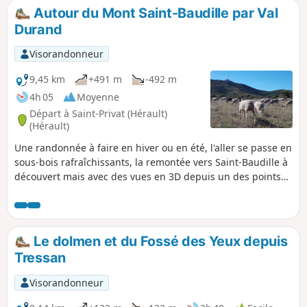
ainsi que la voie d'Arles (GR®653). Merci de vous informer
Autour du Mont Saint-Baudille par Val
auprès de l’Office de Tourisme Saint-Guilhem – Vallée de
Durand
l’Hérault sur la praticabilité de l’itinéraire.
Visorandonneur
9,45 km
+491 m
-492 m
4h 05
Moyenne
Départ à Saint-Privat (Hérault)
(Hérault)
Une randonnée à faire en hiver ou en été, l'aller se passe en
sous-bois rafraîchissants, la remontée vers Saint-Baudille à
découvert mais avec des vues en 3D depuis un des points
les plus hauts du département.
Le dolmen et du Fossé des Yeux depuis
Tressan
Visorandonneur