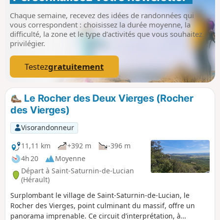
chemins très marqués, évidents et souvent bordés. - fort
dénivelé concentré entre les points La cascade du Diable et
Chaque semaine, recevez des idées de randonnées qui
la Roque Courbe- raidillons glissants à la descente du terril
vous correspondent : choisissez la durée moyenne, la
du four à chaux et dans le couloir de ruffes (plus difficile à
difficulté, la zone et le type d’activités que vous souhaitez
la descente, boucle à faire dans l’ordre proposé).
privilégier.
Testez
gratuitement
Le Rocher des Deux Vierges (Rocher
des Vierges)
Visorandonneur
11,11 km
+392 m
-396 m
4h 20
Moyenne
Départ à Saint-Saturnin-de-Lucian
(Hérault)
Surplombant le village de Saint-Saturnin-de-Lucian, le
Rocher des Vierges, point culminant du massif, offre un
panorama imprenable. Ce circuit d’interprétation, à