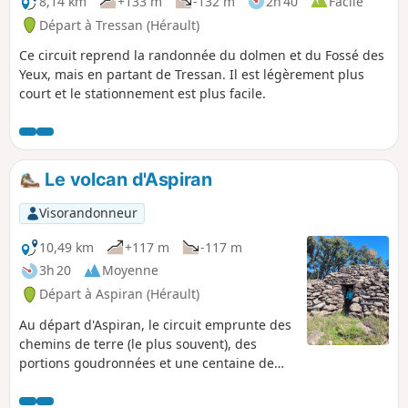
8,14 km
+133 m
-132 m
2h 40
Facile
Départ à Tressan (Hérault)
Ce circuit reprend la randonnée du dolmen et du Fossé des
Yeux, mais en partant de Tressan. Il est légèrement plus
court et le stationnement est plus facile.
Le volcan d'Aspiran
Visorandonneur
10,49 km
+117 m
-117 m
3h 20
Moyenne
Départ à Aspiran (Hérault)
Au départ d'Aspiran, le circuit emprunte des
chemins de terre (le plus souvent), des
portions goudronnées et une centaine de
mètres sur routes départementales.
Jusqu'au (7), le tracé suit le balisage des