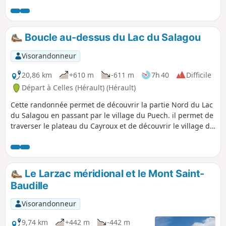
bleues du lac, puis en balcon au bord
du plateau de l'Auverne.
Boucle au-dessus du Lac du Salagou
Visorandonneur
20,86 km
+610 m
-611 m
7h 40
Difficile
Départ à Celles (Hérault) (Hérault)
Cette randonnée permet de découvrir la partie Nord du Lac
du Salagou en passant par le village du Puech. il permet de
traverser le plateau du Cayroux et de découvrir le village de
Celles.
Le Larzac méridional et le Mont Saint-
Baudille
Visorandonneur
9,74 km
+442 m
-442 m