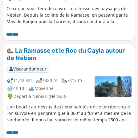
Ce circuit vous fera découvrir la richesse des paysages de
Nébian. Depuis la colline de la Ramasse, en passant par le
Mas de Roujou puis la Tourelle, il vous conduira à la
Chapelle Saint-Jean et vous mènera au tènement des
Baumes en franchissant la Dourbie. Vous profiterez
également des paysages ombragés autour de Villeneuvette.
Au retour, votre sentier passera par la colline de Pichaures,
La Ramasse et le Roc du Cayla autour
vue panoramique 360°.
de Nébian
Visorandonneur
11,42 km
+320 m
-318 m
4h 10
Moyenne
Départ à Nébian (Hérault)
Une boucle au-dessus des lieux habités de ce territoire que
l'on survole en panoramique à 360° au fur et à mesure de la
randonnée. Il nous fait survoler en même temps 2500 ans
d'histoire depuis les habitats primitifs de la Ramasse
jusqu'à la chapelle qui surplombe la Dourbie.