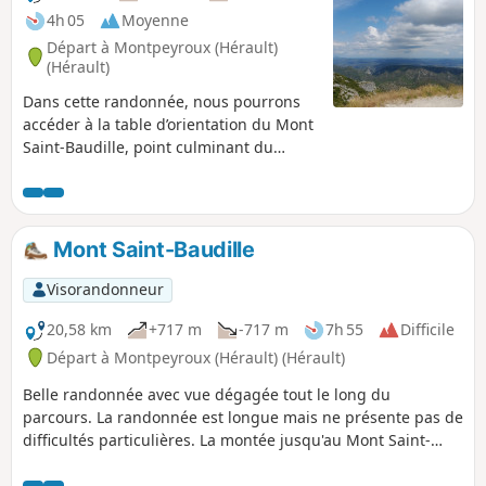
4h 05
Moyenne
Départ à Montpeyroux (Hérault)
(Hérault)
Dans cette randonnée, nous pourrons
accéder à la table d’orientation du Mont
Saint-Baudille, point culminant du
Larzac méridional (848m), et nous
aurons une vue imprenable sur l’un des
plus beaux panoramas du Languedoc
méditerranéen.
Mont Saint-Baudille
Visorandonneur
20,58 km
+717 m
-717 m
7h 55
Difficile
Départ à Montpeyroux (Hérault) (Hérault)
Belle randonnée avec vue dégagée tout le long du
parcours. La randonnée est longue mais ne présente pas de
difficultés particulières. La montée jusqu'au Mont Saint-
Baudille est très progressive et la vue mérite cet effort.