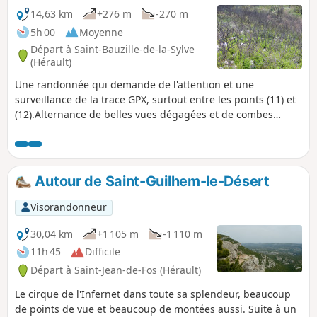
redescendre tranquillement vers Saint-Jean-de-Fos.
14,63 km
+276 m
-270 m
5h 00
Moyenne
Départ à Saint-Bauzille-de-la-Sylve
(Hérault)
Une randonnée qui demande de l'attention et une
surveillance de la trace GPX, surtout entre les points (11) et
(12).Alternance de belles vues dégagées et de combes
sauvages, souvent à l'écart de sentiers répertoriés. Elle
emprunte des pistes forestières comme des chemins non
balisés.
Autour de Saint-Guilhem-le-Désert
Visorandonneur
30,04 km
+1 105 m
-1 110 m
11h 45
Difficile
Départ à Saint-Jean-de-Fos (Hérault)
Le cirque de l'Infernet dans toute sa splendeur, beaucoup
de points de vue et beaucoup de montées aussi. Suite à un