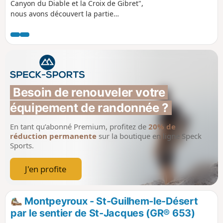
Canyon du Diable et la Croix de Gibret",
nous avons découvert la partie
extraordinaire du canyon. La randonnée
décrite aujourd'hui, qui présente un énorme
contraste de paysage, ne concerne que la
partie canyon. C'est un site géologique
exceptionnel que nous avons voulu faire
découvrir à nos amis sans refaire la longue
rando effectuée précédemment. Elle se
Besoin de renouveler votre 
développe dans une formation géologique
équipement de randonnée ?
très particulière appelée "ruffe" (terme
employé dans l'Hérault pour désigner les
En tant qu’abonné Premium, profitez de
20% de
terres rouges formées de pélites). La
réduction permanente
sur la boutique en ligne Speck
randonnée se fait en aller/retour et ne
Sports.
présente pas de difficultés particulières.
J'en profite
Montpeyroux - St-Guilhem-le-Désert
par le sentier de St-Jacques (GR® 653)