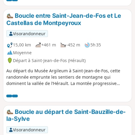
Boucle entre Saint-Jean-de-Fos et Le
Castellas de Montpeyroux
Visorandonneur
15,00 km
+461 m
-452 m
5h 35
Moyenne
Départ à Saint-Jean-de-Fos (Hérault)
Au départ du Musée Argileum à Saint-Jean-de-Fos, cette
randonnée emprunte les sentiers de montagne qui
dominent la vallée de l’Hérault. La montée progressive
permet de découvrir les paysages typiques de la garrigue
méditerranéenne, entre chênes verts, pins et points de vue
dégagés sur les reliefs environnants. L'itinéraire rejoint
ensuite le Castellas de Montpeyroux, ancien site fortifié
Boucle au départ de Saint-Bauzille-de-
perché offrant un remarquable panorama sur la vallée, les
la-Sylve
vignobles et les contreforts du Larzac. Après cette étape, le
parcours se poursuit en boucle par d'autres sentiers de
Visorandonneur
garrigue en passant par les oliviers millénaires avant de