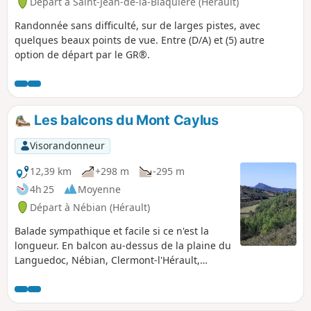
Départ à Saint-Jean-de-la-Blaquière (Hérault)
Randonnée sans difficulté, sur de larges pistes, avec
quelques beaux points de vue. Entre (D/A) et (5) autre
option de départ par le GR®.
Les balcons du Mont Caylus
Visorandonneur
12,39 km
+298 m
-295 m
4h 25
Moyenne
Départ à Nébian (Hérault)
Balade sympathique et facile si ce n'est la
longueur. En balcon au-dessus de la plaine du
Languedoc, Nébian, Clermont-l'Hérault,
Villeneuvette et Lieuran-Cabrières.