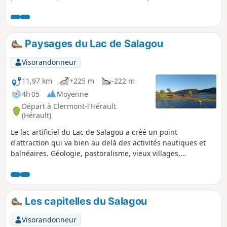
parcourir en famille ou entre amis, permet de prendre la
mesure de ce site unique d’un point de vue géologique,
historique et culturel.
Paysages du Lac de Salagou
Visorandonneur
11,97 km
+225 m
-222 m
4h 05
Moyenne
Départ à Clermont-l'Hérault
(Hérault)
Le lac artificiel du Lac de Salagou a créé un point
d'attraction qui va bien au delà des activités nautiques et
balnéaires. Géologie, pastoralisme, vieux villages,
capitelles, vignobles complètent l'attrait de cette région
redevenue paisible en fin d'été.
Les capitelles du Salagou
Visorandonneur