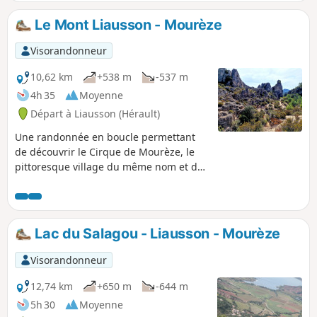
Le Mont Liausson - Mourèze
Visorandonneur
10,62 km
+538 m
-537 m
4h 35
Moyenne
Départ à Liausson (Hérault)
Une randonnée en boucle permettant
de découvrir le Cirque de Mourèze, le
pittoresque village du même nom et de
bénéficier d'un panorama exceptionnel
sur le Lac du Salagou. Randonnée
modifiée le 11/05/2023 avec Hérault
Tourisme. Voir informations pratiques.
Lac du Salagou - Liausson - Mourèze
Cette randonnée est susceptible d'être
interdite en fonction du niveau de
Visorandonneur
risque des incendies. Pensez à consulter
la carte.
12,74 km
+650 m
-644 m
5h 30
Moyenne