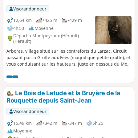
draperies).Circuit à éviter en période de forte
chaleur.
Visorandonneur
12,64 km
+425 m
-429 m
4h 50
Moyenne
Départ à Montpeyroux (Hérault)
(Hérault)
Arboras, village situé sur les contreforts du Larzac. Circuit
passant par la Grotte aux Fées (magnifique petite grotte), et
vous conduisant sur les hauteurs, juste en dessous du Mont
Saint-Baudille.
Le Bois de Latude et la Bruyère de la
Rouquette depuis Saint-Jean
Visorandonneur
15,49 km
+342 m
-347 m
5h 25
Moyenne