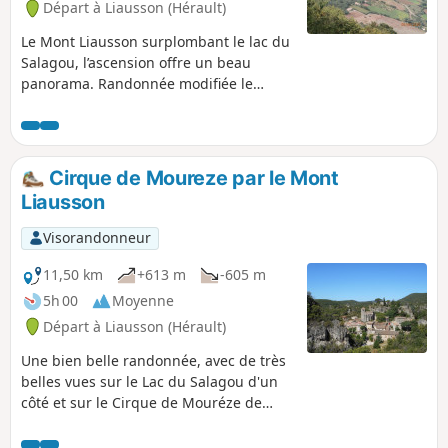
Départ à Liausson (Hérault)
Le Mont Liausson surplombant le lac du
Salagou, l’ascension offre un beau
panorama. Randonnée modifiée le
11/05/2023 avec Hérault Tourisme. Voir
informations pratiques. Cette
randonnée est susceptible d'être
interdite en fonction du niveau de
Cirque de Moureze par le Mont
risque des incendies. Pensez à
Liausson
consulter la carte.
Visorandonneur
11,50 km
+613 m
-605 m
5h 00
Moyenne
Départ à Liausson (Hérault)
Une bien belle randonnée, avec de très
belles vues sur le Lac du Salagou d'un
côté et sur le Cirque de Mouréze de
l'autre et des vues magnifiques sur les
Cévennes et la Méditerranée.