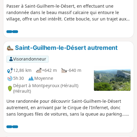
Passer à Saint-Guilhem-le-Désert, en effectuant une
randonnée dans le beau massif calcaire qui entoure le
village, offre un bel intérêt. Cette boucle, sur un trajet aux
paysages variés, permet de voir les points les plus jolis du
secteur sans côtoyer la foule qui randonne dans le massif.
Saint-Guilhem-le-Désert autrement
Visorandonneur
12,86 km
+642 m
-640 m
5h 30
Moyenne
Départ à Montpeyroux (Hérault)
(Hérault)
Une randonnée pour découvrir Saint-Guilhem-le-Désert
autrement, en arrivant par le Cirque de l'Infernet, donc
sans longues files de voitures, sans la queue au parking...
Suite à un incendie survenu le 5 avril 2023 sur les hauteurs
de Saint-Guilhem-le-Désert et Saint-Jean-de-Fos, l’itinéraire
reste praticable mais le PR® des Fenestrettes est impacté,