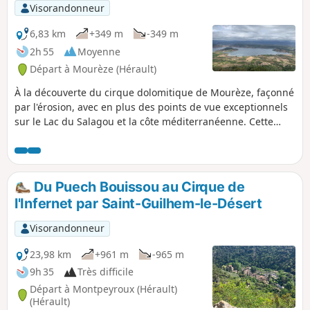
Visorandonneur
6,83 km
+349 m
-349 m
2h 55
Moyenne
Départ à Mourèze (Hérault)
À la découverte du cirque dolomitique de Mourèze, façonné
par l'érosion, avec en plus des points de vue exceptionnels
sur le Lac du Salagou et la côte méditerranéenne. Cette
randonnée est susceptible d'être interdite en fonction du
niveau de risque des incendies. Pensez à consulter la carte.
Du Puech Bouissou au Cirque de
l'Infernet par Saint-Guilhem-le-Désert
Visorandonneur
23,98 km
+961 m
-965 m
9h 35
Très difficile
Départ à Montpeyroux (Hérault)
(Hérault)