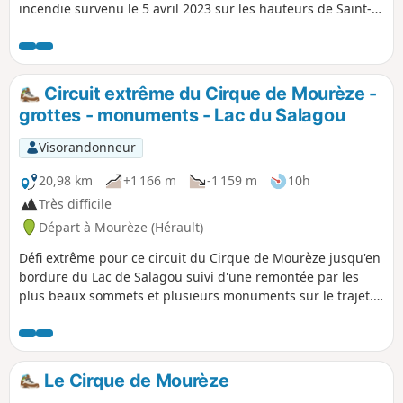
incendie survenu le 5 avril 2023 sur les hauteurs de Saint-
Guilhem-le-Désert et Saint-Jean-de-Fos, l’itinéraire reste
praticable mais le PR® des Fenestrettes est impacté, ainsi
que la voie d'Arles (GR®653). Merci de vous informer auprès
de l’Office de Tourisme Saint-Guilhem – Vallée de l’Hérault
Circuit extrême du Cirque de Mourèze -
sur la praticabilité de l’itinéraire.
grottes - monuments - Lac du Salagou
Visorandonneur
20,98 km
+1 166 m
-1 159 m
10h
Très difficile
Départ à Mourèze (Hérault)
Défi extrême pour ce circuit du Cirque de Mourèze jusqu'en
bordure du Lac de Salagou suivi d'une remontée par les
plus beaux sommets et plusieurs monuments sur le trajet.
Autant de kilomètres que de lieux à visiter ! Site
préhistorique et Géoparc mondial UNESCO Natura 2000
Le Cirque de Mourèze