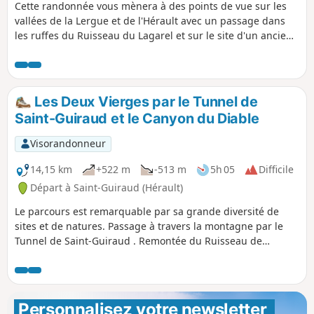
Cette randonnée vous mènera à des points de vue sur les
vallées de la Lergue et de l'Hérault avec un passage dans
les ruffes du Ruisseau du Lagarel et sur le site d'un ancien
four à chaux. Prévoir un éclairage pour le passage d'un
tunnel et une carte car le trajet n'est pas balisé. Le tracé
GPX sera très utile aussi.
Les Deux Vierges par le Tunnel de
Saint-Guiraud et le Canyon du Diable
Visorandonneur
14,15 km
+522 m
-513 m
5h 05
Difficile
Départ à Saint-Guiraud (Hérault)
Le parcours est remarquable par sa grande diversité de
sites et de natures. Passage à travers la montagne par le
Tunnel de Saint-Guiraud . Remontée du Ruisseau de
Lagarel et du Canyon du Diable. Ascension des Deux
Vierges.Vues panoramiques et retour par la piste des
Yeuses .Plusieurs difficultés caractérisent le parcours :-
absence de balisage sur la grande majorité du tracé, mais
Personnalisez votre newsletter 