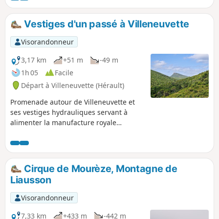
Randonnée modifiée le 11/05/2023 avec
Hérault Tourisme. Voir informations
Vestiges d'un passé à Villeneuvette
pratiques. Cette randonnée est
susceptible d'être interdite en fonction
Visorandonneur
du niveau de risque des incendies.
Pensez à consulter la carte.
3,17 km
+51 m
-49 m
1h 05
Facile
Départ à Villeneuvette (Hérault)
Promenade autour de Villeneuvette et
ses vestiges hydrauliques servant à
alimenter la manufacture royale
maintenant désaffectée.
Cirque de Mourèze, Montagne de
Liausson
Visorandonneur
7,33 km
+433 m
-442 m