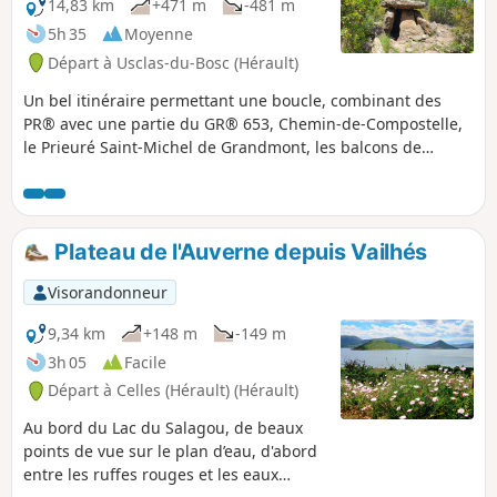
14,83 km
+471 m
-481 m
5h 35
Moyenne
Départ à Usclas-du-Bosc (Hérault)
Un bel itinéraire permettant une boucle, combinant des
PR® avec une partie du GR® 653, Chemin-de-Compostelle,
le Prieuré Saint-Michel de Grandmont, les balcons de
Soumont (et leur spot de blocs), et les beaux villages de
Soumont et Usclas-du-Bosc.
Plateau de l'Auverne depuis Vailhés
Visorandonneur
9,34 km
+148 m
-149 m
3h 05
Facile
Départ à Celles (Hérault) (Hérault)
Au bord du Lac du Salagou, de beaux
points de vue sur le plan d’eau, d'abord
entre les ruffes rouges et les eaux