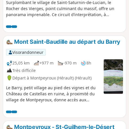
Surplombant le village de Saint-Saturnin-de-Lucian, le
Rocher des Vierges, point culminant du massif, offre un
panorama imprenable. Ce circuit d’interprétation, à
parcourir en famille ou entre amis, permet de prendre la
mesure de ce site unique d’un point de vue géologique,
historique et culturel.
Mont Saint-Baudille au départ du Barry
Visorandonneur
25,05 km
+977 m
-970 m
8h
Très difficile
Départ à Montpeyroux (Hérault) (Hérault)
Le Barry, petit village au pied des vignes et du
Château de Castellas en ruine, à proximité du
village de Montpeyroux, donne accès aux
sentiers et la traversée des terres ancestrales,
des vignes, de la bergerie La Font du Griffe
pour rejoindre le GR® 74 vers le mythique Mont
Saint-Baudille. Depuis ce lieu le point de vue
Montpeyroux - St-Guilhem-le-Désert