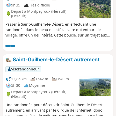
employé dans l'Hérault pour désigner les
9h 35
Très difficile
terres rouges formées de pélites). La
Départ à Montpeyroux (Hérault)
randonnée se fait en aller/retour et ne
(Hérault)
présente pas de difficultés particulières.
Passer à Saint-Guilhem-le-Désert, en effectuant une
randonnée dans le beau massif calcaire qui entoure le
village, offre un bel intérêt. Cette boucle, sur un trajet aux
paysages variés, permet de voir les points les plus jolis du
secteur sans côtoyer la foule qui randonne dans le massif.
Saint-Guilhem-le-Désert autrement
Visorandonneur
12,86 km
+642 m
-640 m
5h 30
Moyenne
Départ à Montpeyroux (Hérault)
(Hérault)
Une randonnée pour découvrir Saint-Guilhem-le-Désert
autrement, en arrivant par le Cirque de l'Infernet, donc
sans longues files de voitures, sans la queue au parking...