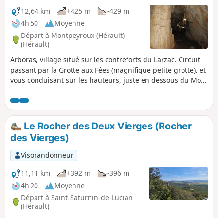
12,64 km
+425 m
-429 m
4h 50
Moyenne
Départ à Montpeyroux (Hérault)
(Hérault)
Arboras, village situé sur les contreforts du Larzac. Circuit
passant par la Grotte aux Fées (magnifique petite grotte), et
vous conduisant sur les hauteurs, juste en dessous du Mont
Saint-Baudille.
Le Rocher des Deux Vierges (Rocher
des Vierges)
Visorandonneur
11,11 km
+392 m
-396 m
4h 20
Moyenne
Départ à Saint-Saturnin-de-Lucian
(Hérault)