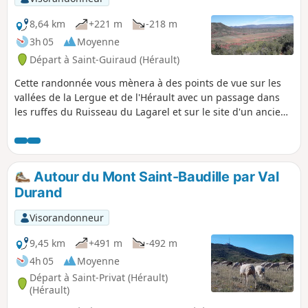
du four à chaux et dans le couloir de ruffes (plus difficile à
la descente, boucle à faire dans l’ordre proposé).
8,64 km
+221 m
-218 m
3h 05
Moyenne
Départ à Saint-Guiraud (Hérault)
Cette randonnée vous mènera à des points de vue sur les
vallées de la Lergue et de l'Hérault avec un passage dans
les ruffes du Ruisseau du Lagarel et sur le site d'un ancien
four à chaux. Prévoir un éclairage pour le passage d'un
tunnel et une carte car le trajet n'est pas balisé. Le tracé
GPX sera très utile aussi.
Autour du Mont Saint-Baudille par Val
Durand
Visorandonneur
9,45 km
+491 m
-492 m
4h 05
Moyenne
Départ à Saint-Privat (Hérault)
(Hérault)