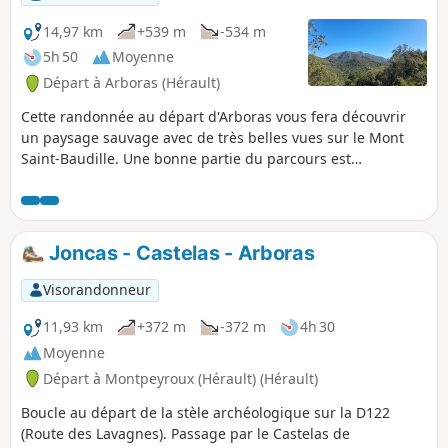
14,97 km
+539 m
-534 m
5h 50
Moyenne
Départ à Arboras (Hérault)
Cette randonnée au départ d'Arboras vous fera découvrir
un paysage sauvage avec de très belles vues sur le Mont
Saint-Baudille. Une bonne partie du parcours est
ombragée, soit dans des sous-bois, soit dans la très belle
forêt de Parlatges, ce qui permet d'envisager cette
randonnée sous le soleil. Les sentiers proposés sont faciles
(pente progressive et très peu de cailloux) mais l'absence de
Joncas - Castelas - Arboras
balisage sur le terrain nécessite de bien savoir se repérer.
Visorandonneur
11,93 km
+372 m
-372 m
4h 30
Moyenne
Départ à Montpeyroux (Hérault) (Hérault)
Boucle au départ de la stèle archéologique sur la D122
(Route des Lavagnes). Passage par le Castelas de