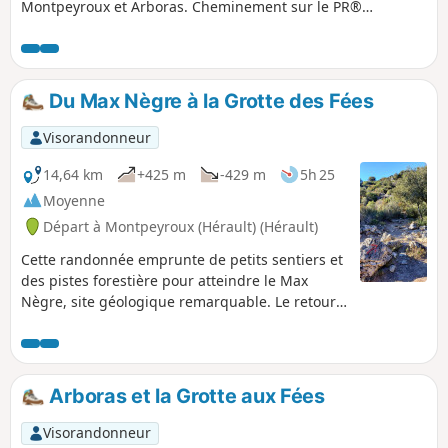
Montpeyroux et Arboras. Cheminement sur le PR®
Montpeyroux-Arboras et le GR®653 (itinéraire jacquaire de
la Voie d'Arles). Deux petites boucles autour d'Arboras
peuvent être évitées et permettent alors de raccourcir la
boucle de 3 km environ.
Du Max Nègre à la Grotte des Fées
Visorandonneur
14,64 km
+425 m
-429 m
5h 25
Moyenne
Départ à Montpeyroux (Hérault) (Hérault)
Cette randonnée emprunte de petits sentiers et
des pistes forestière pour atteindre le Max
Nègre, site géologique remarquable. Le retour
passe par le vallon sauvage du Joncas dans
lequel s'ouvre la Grotte des Fées : une bonne
lampe torche permet d'en visiter l'entrée sur
une trentaine de mètres (stalactites et
Arboras et la Grotte aux Fées
draperies).Circuit à éviter en période de forte
chaleur.
Visorandonneur