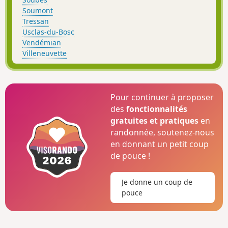
Soumont
Tressan
Usclas-du-Bosc
Vendémian
Villeneuvette
Pour continuer à proposer
des
fonctionnalités
gratuites et pratiques
en
randonnée, soutenez-nous
en donnant un petit coup
de pouce !
Je donne un coup de
pouce