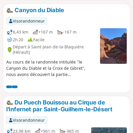
Canyon du Diable
Visorandonneur
6,43 km
+167 m
-167 m
2h 20
Facile
Départ à Saint-Jean-de-la-Blaquière
(Hérault)
Au cours de la randonnée intitulée "le
Canyon du Diable et la Croix de Gibret",
nous avons découvert la partie
extraordinaire du canyon. La randonnée
décrite aujourd'hui, qui présente un énorme
contraste de paysage, ne concerne que la
partie canyon. C'est un site géologique
Du Puech Bouissou au Cirque de
exceptionnel que nous avons voulu faire
l'Infernet par Saint-Guilhem-le-Désert
découvrir à nos amis sans refaire la longue
rando effectuée précédemment. Elle se
Visorandonneur
développe dans une formation géologique
très particulière appelée "ruffe" (terme
23,98 km
+961 m
-965 m