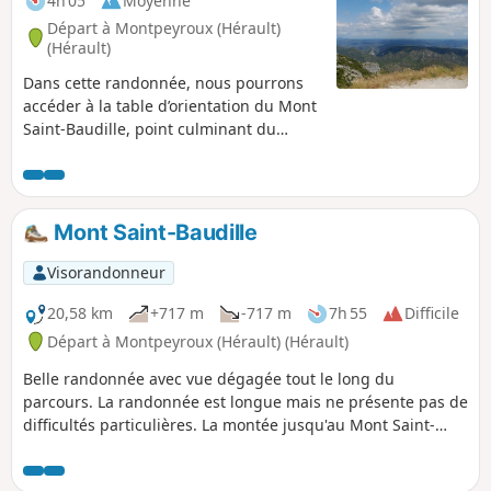
4h 05
Moyenne
de Tourisme Saint-Guilhem – Vallée de l’Hérault sur la
Départ à Montpeyroux (Hérault)
praticabilité de l’itinéraire.
(Hérault)
Dans cette randonnée, nous pourrons
accéder à la table d’orientation du Mont
Saint-Baudille, point culminant du
Larzac méridional (848m), et nous
aurons une vue imprenable sur l’un des
plus beaux panoramas du Languedoc
méditerranéen.
Mont Saint-Baudille
Visorandonneur
20,58 km
+717 m
-717 m
7h 55
Difficile
Départ à Montpeyroux (Hérault) (Hérault)
Belle randonnée avec vue dégagée tout le long du
parcours. La randonnée est longue mais ne présente pas de
difficultés particulières. La montée jusqu'au Mont Saint-
Baudille est très progressive et la vue mérite cet effort.