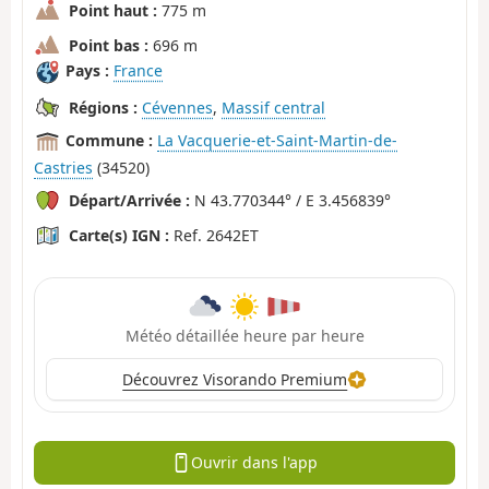
Point haut :
775 m
Point bas :
696 m
Pays :
France
Régions :
Cévennes
,
Massif central
Commune :
La Vacquerie-et-Saint-Martin-de-
Castries
(34520)
Départ/Arrivée :
N 43.770344° / E 3.456839°
Carte(s) IGN :
Ref. 2642ET
Météo détaillée heure par heure
Découvrez Visorando Premium
Ouvrir dans l'app