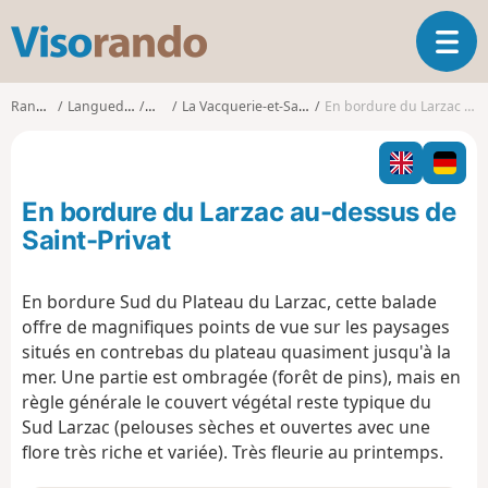
V
O
i
u
s
v
o
Randonnées
Languedoc-Roussillon
Hérault
La Vacquerie-et-Saint-Martin-de-Castries
En bordure du Larzac au-dessus de Saint-Privat
r
r
i
a
r
n
l
d
En bordure du Larzac au-dessus de
a
o
n
Saint-Privat
a
v
En bordure Sud du Plateau du Larzac, cette balade
i
offre de magnifiques points de vue sur les paysages
g
a
situés en contrebas du plateau quasiment jusqu'à la
t
mer. Une partie est ombragée (forêt de pins), mais en
i
règle générale le couvert végétal reste typique du
o
Sud Larzac (pelouses sèches et ouvertes avec une
n
flore très riche et variée). Très fleurie au printemps.