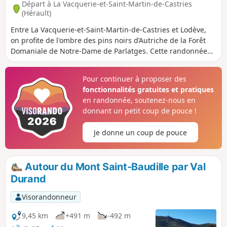
Départ à La Vacquerie-et-Saint-Martin-de-Castries
(Hérault)
Entre La Vacquerie-et-Saint-Martin-de-Castries et Lodève,
on profite de l'ombre des pins noirs d’Autriche de la Forêt
Domaniale de Notre-Dame de Parlatges. Cette randonnée
offre de multiples panoramas sur : - les falaises qui bordent
le Sud du Causse du Larzac, en particulier le Cirque du Bout
Pour continuer à proposer des
du Monde et le Pas de l'Escalette, - le Plateau de
fonctionnalités gratuites et pratiques
l'Escandorgue, - la vallée de la Lergue, - le Lac du Salagou, -
en randonnée, soutenez-nous en
le Mont Saint-Baudille, - le Golfe du Lion (Mont Saint-Clair à
donnant un petit coup de pouce !
Sète).
Je donne un coup de pouce
Autour du Mont Saint-Baudille par Val
Durand
Visorandonneur
9,45 km
+491 m
-492 m