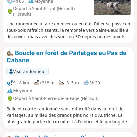
4h 05
Moyenne
Départ à Saint-Privat (Hérault)
(Hérault)
Une randonnée à faire en hiver ou en été, l'aller se passe en
sous-bois rafraîchissants, la remontée vers Saint-Baudille à
découvert mais avec des vues en 3D depuis un des points
les plus hauts du département.
Boucle en forêt de Parlatges au Pas de
Cabane
Visorandonneur
9,18 km
+318 m
-315 m
3h 30
Moyenne
Départ à Saint-Pierre-de-la-Fage (Hérault)
Belle et courte randonnée sans difficulté dans la forêt de
Parlatges, au milieu des grands pins noirs d'Autriche. La
plus grande partie du circuit est à l'ombre et le parking de
départ nous offre des tables pour pique-niquer.