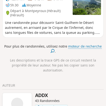
5h 30
Moyenne
Départ à Montpeyroux (Hérault)
(Hérault)
Une randonnée pour découvrir Saint-Guilhem-le-Désert
autrement, en arrivant par le Cirque de l'Infernet, donc
sans longues files de voitures, sans la queue au parking...
Suite à un incendie survenu le 5 avril 2023 sur les hauteurs
de Saint-Guilhem-le-Désert et Saint-Jean-de-Fos, l’itinéraire
Pour plus de randonnées, utilisez notre
moteur de recherche
reste praticable mais le PR® des Fenestrettes est impacté,
.
ainsi que la voie d'Arles (GR®653). Merci de vous informer
auprès de l’Office de Tourisme Saint-Guilhem – Vallée de
Les descriptions et la trace GPS de ce circuit restent la
l’Hérault sur la praticabilité de l’itinéraire.
propriété de leur auteur. Ne pas les copier sans son
autorisation.
AUTEUR
ADDX
43 Randonnées