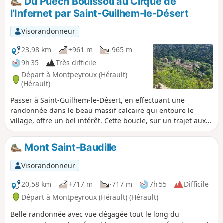
Du Puech Bouissou au Cirque de
l'Infernet par Saint-Guilhem-le-Désert
Visorandonneur
23,98 km
+961 m
-965 m
9h 35
Très difficile
Départ à Montpeyroux (Hérault)
(Hérault)
Passer à Saint-Guilhem-le-Désert, en effectuant une
randonnée dans le beau massif calcaire qui entoure le
village, offre un bel intérêt. Cette boucle, sur un trajet aux
paysages variés, permet de voir les points les plus jolis du
secteur sans côtoyer la foule qui randonne dans le massif.
Mont Saint-Baudille
Visorandonneur
20,58 km
+717 m
-717 m
7h 55
Difficile
Départ à Montpeyroux (Hérault) (Hérault)
Belle randonnée avec vue dégagée tout le long du