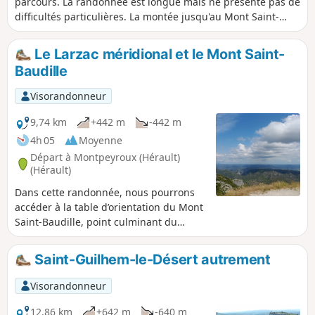
parcours. La randonnée est longue mais ne présente pas de
difficultés particulières. La montée jusqu'au Mont Saint-
Baudille est très progressive et la vue mérite cet effort.
Le Larzac méridional et le Mont Saint-
Baudille
Visorandonneur
9,74 km
+442 m
-442 m
4h 05
Moyenne
Départ à Montpeyroux (Hérault)
(Hérault)
Dans cette randonnée, nous pourrons
accéder à la table d’orientation du Mont
Saint-Baudille, point culminant du
Larzac méridional (848m), et nous
aurons une vue imprenable sur l’un des
Saint-Guilhem-le-Désert autrement
plus beaux panoramas du Languedoc
méditerranéen.
Visorandonneur
12,86 km
+642 m
-640 m