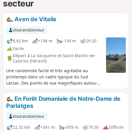
secteur
Aven de Vitalis
Visorandonneur
6,92 km
+136 m
-134 m
2h 20
Facile
Départ à La Vacquerie-et-Saint-Martin-de-
Castries (Hérault)
Une randonnée facile et très agréable au
printemps dans un cadre typique du Sud
Larzac. Des points de vue magnifiques autour
du secteur de Cantercel. Elle permet de
découvrir plusieurs lieux atypiques : la cave
En Forêt Domaniale de Notre-Dame de
"Aven de Vitalis", la source du Goutal et un
Parlatges
bateau posé sur la montagne...
Visorandonneur
22,32 km
+391 m
-859 m
7h 30
Difficile