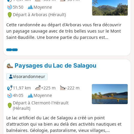
très particulière appelée "ruffe" (terme
5h 50
Moyenne
employé dans l'Hérault pour désigner les
Départ à Arboras (Hérault)
terres rouges formées de pélites). La
randonnée se fait en aller/retour et ne
Cette randonnée au départ d'Arboras vous fera découvrir
présente pas de difficultés particulières.
un paysage sauvage avec de très belles vues sur le Mont
Saint-Baudille. Une bonne partie du parcours est
ombragée, soit dans des sous-bois, soit dans la très belle
forêt de Parlatges, ce qui permet d'envisager cette
randonnée sous le soleil. Les sentiers proposés sont faciles
(pente progressive et très peu de cailloux) mais l'absence de
Paysages du Lac de Salagou
balisage sur le terrain nécessite de bien savoir se repérer.
Visorandonneur
11,97 km
+225 m
-222 m
4h 05
Moyenne
Départ à Clermont-l'Hérault
(Hérault)
Le lac artificiel du Lac de Salagou a créé un point
d'attraction qui va bien au delà des activités nautiques et
balnéaires. Géologie, pastoralisme, vieux villages,