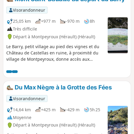
Visorandonneur
25,05 km
+977 m
-970 m
8h
Très difficile
Départ à Montpeyroux (Hérault) (Hérault)
Le Barry, petit village au pied des vignes et du
Château de Castellas en ruine, à proximité du
village de Montpeyroux, donne accès aux
sentiers et la traversée des terres ancestrales,
des vignes, de la bergerie La Font du Griffe
pour rejoindre le GR® 74 vers le mythique Mont
Saint-Baudille. Depuis ce lieu le point de vue
Du Max Nègre à la Grotte des Fées
s'étend sur toutes les montagnes et plaines
alentours. Redescente par le Pioch Farrio, le
Visorandonneur
Joncas et La Croix de Fer.
14,64 km
+425 m
-429 m
5h 25
Moyenne
Départ à Montpeyroux (Hérault) (Hérault)