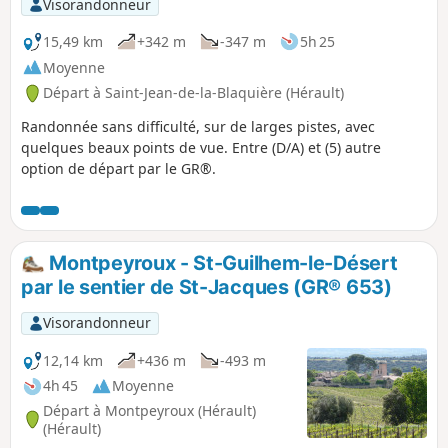
Visorandonneur
15,49 km
+342 m
-347 m
5h 25
Moyenne
Départ à Saint-Jean-de-la-Blaquière (Hérault)
Randonnée sans difficulté, sur de larges pistes, avec
quelques beaux points de vue. Entre (D/A) et (5) autre
option de départ par le GR®.
Montpeyroux - St-Guilhem-le-Désert
par le sentier de St-Jacques (GR® 653)
Visorandonneur
12,14 km
+436 m
-493 m
4h 45
Moyenne
Départ à Montpeyroux (Hérault)
(Hérault)