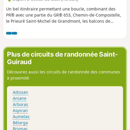
Un bel itinéraire permettant une boucle, combinant des
PR® avec une partie du GR® 653, Chemin-de-Compostelle,
le Prieuré Saint-Michel de Grandmont, les balcons de
Soumont (et leur spot de blocs), et les beaux villages de
Soumont et Usclas-du-Bosc.
Plus de circuits de randonnée Saint-
Guiraud
Découvrez aussi les circuits de randonnée des communes
à proximité
Adissan
Aniane
Arboras
Aspiran
Aumelas
Bélarga
Brignac