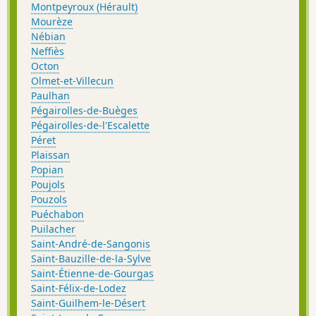
Montpeyroux (Hérault)
Mourèze
Nébian
Neffiès
Octon
Olmet-et-Villecun
Paulhan
Pégairolles-de-Buèges
Pégairolles-de-l'Escalette
Péret
Plaissan
Popian
Poujols
Pouzols
Puéchabon
Puilacher
Saint-André-de-Sangonis
Saint-Bauzille-de-la-Sylve
Saint-Étienne-de-Gourgas
Saint-Félix-de-Lodez
Saint-Guilhem-le-Désert