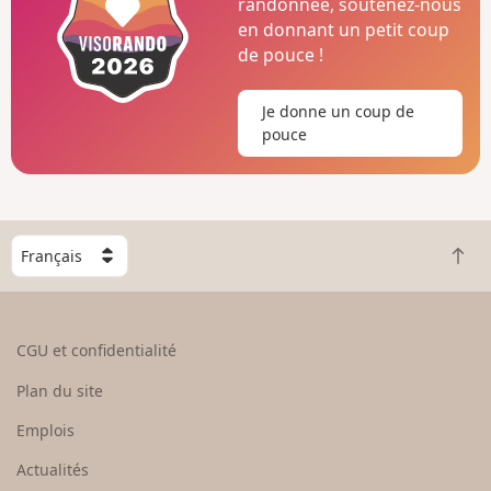
randonnée, soutenez-nous
en donnant un petit coup
de pouce !
Je donne un coup de
pouce
C
R
h
e
o
t
i
o
s
CGU et confidentialité
u
i
r
s
Plan du site
e
s
n
e
Emplois
h
z
Actualités
a
u