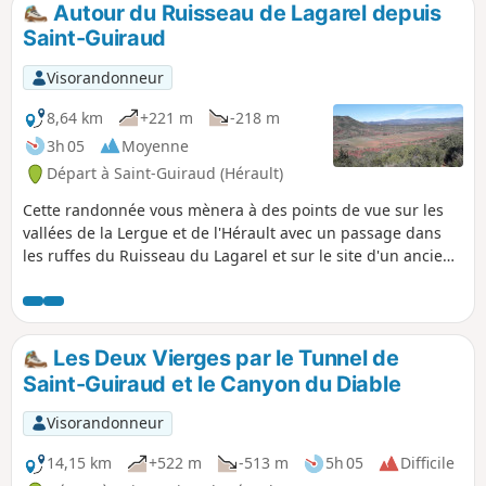
Autour du Ruisseau de Lagarel depuis
p
Saint-Guiraud
Visorandonneur
8,64 km
+221 m
-218 m
3h 05
Moyenne
Départ à Saint-Guiraud (Hérault)
Cette randonnée vous mènera à des points de vue sur les
vallées de la Lergue et de l'Hérault avec un passage dans
les ruffes du Ruisseau du Lagarel et sur le site d'un ancien
four à chaux. Prévoir un éclairage pour le passage d'un
tunnel et une carte car le trajet n'est pas balisé. Le tracé
GPX sera très utile aussi.
Les Deux Vierges par le Tunnel de
Saint-Guiraud et le Canyon du Diable
Visorandonneur
14,15 km
+522 m
-513 m
5h 05
Difficile