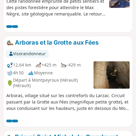
Cette randonnée emprunte de petits sentiers et
des pistes forestière pour atteindre le Max
Nègre, site géologique remarquable. Le retour
passe par le vallon sauvage du Joncas dans
lequel s'ouvre la Grotte des Fées : une bonne
lampe torche permet d'en visiter l'entrée sur
une trentaine de mètres (stalactites et
Arboras et la Grotte aux Fées
draperies).Circuit à éviter en période de forte
chaleur.
Visorandonneur
12,64 km
+425 m
-429 m
4h 50
Moyenne
Départ à Montpeyroux (Hérault)
(Hérault)
Arboras, village situé sur les contreforts du Larzac. Circuit
passant par la Grotte aux Fées (magnifique petite grotte), et
vous conduisant sur les hauteurs, juste en dessous du Mont
Saint-Baudille.