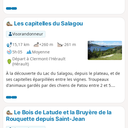
capitelles, vignobles complètent l'attrait de cette région
redevenue paisible en fin d'été.
Les capitelles du Salagou
Visorandonneur
15,17 km
+260 m
-261 m
5h 05
Moyenne
Départ à Clermont-l'Hérault
(Hérault)
À la découverte du Lac du Salagou, depuis le plateau, et de
ses capitelles éparpillées entre les vignes. Troupeaux
d'animaux gardés par des chiens de Patou entre 2 et 5.
Randonnée à éviter avec son chien ! voir les informations
pratiques.
Le Bois de Latude et la Bruyère de la
Rouquette depuis Saint-Jean