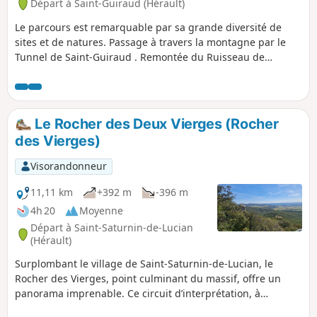
Départ à Saint-Guiraud (Hérault)
Le parcours est remarquable par sa grande diversité de
sites et de natures. Passage à travers la montagne par le
Tunnel de Saint-Guiraud . Remontée du Ruisseau de
Lagarel et du Canyon du Diable. Ascension des Deux
Vierges.Vues panoramiques et retour par la piste des
Yeuses .Plusieurs difficultés caractérisent le parcours :-
absence de balisage sur la grande majorité du tracé, mais
Le Rocher des Deux Vierges (Rocher
chemins très marqués, évidents et souvent bordés. - fort
des Vierges)
dénivelé concentré entre les points La cascade du Diable et
la Roque Courbe- raidillons glissants à la descente du terril
Visorandonneur
du four à chaux et dans le couloir de ruffes (plus difficile à
la descente, boucle à faire dans l’ordre proposé).
11,11 km
+392 m
-396 m
4h 20
Moyenne
Départ à Saint-Saturnin-de-Lucian
(Hérault)
Surplombant le village de Saint-Saturnin-de-Lucian, le
Rocher des Vierges, point culminant du massif, offre un
panorama imprenable. Ce circuit d’interprétation, à
parcourir en famille ou entre amis, permet de prendre la