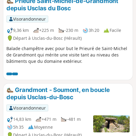
Prieuré Saint-Michel-de-Grandmont
depuis Usclas du Bosc
Visorandonneur
9,36 km
+225 m
-230 m
3h 20
Facile
Départ à Usclas-du-Bosc (Hérault)
Balade champêtre avec pour but le Prieuré de Saint-Michel
de Grandmont qui mérite une visite tant au niveau des
bâtiments que du domaine extérieur.
Grandmont - Soumont, en boucle
depuis Usclas-du-Bosc
Visorandonneur
14,83 km
+471 m
-481 m
5h 35
Moyenne
Départ à Usclas-du-Bosc (Hérault)